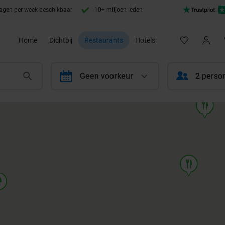
agen per week beschikbaar
10+ miljoen leden
Home
Dichtbij
Restaurants
Hotels
calendar
Geen voorkeur
2 perso
food
food
od