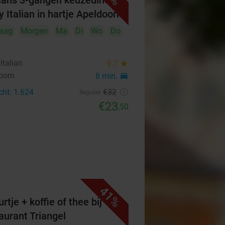
iaans 3-gangen keuzediner bij
y Italian in hartje Apeldoorn
aag
Morgen
Ma
Di
Wo
Do
Italian
9.7
star
oorn
8 min.
directions_car
cht: 1.624
€32
Regulier
€23
,50
41%
rtje + koffie of thee bij
aurant Triangel