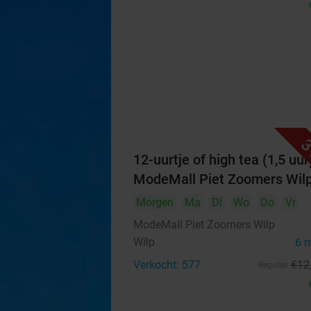
3
12-uurtje of high tea (1,5 uur)
ModeMall Piet Zoomers Wil
Morgen
Ma
Di
Wo
Do
Vr
ModeMall Piet Zoomers Wilp
Wilp
6 
Verkocht: 577
€12
Regulier