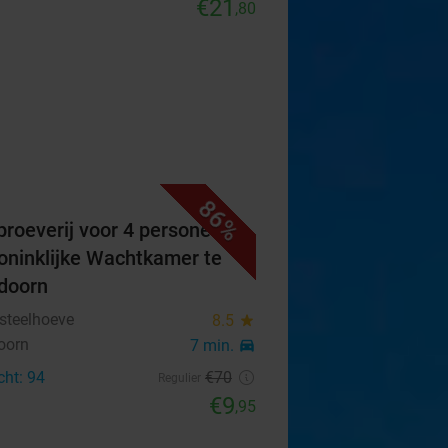
€21
,80
86%
proeverij voor 4 personen in
oninklijke Wachtkamer te
doorn
steelhoeve
8.5
star
oorn
7 min.
directions_car
cht: 94
€70
Regulier
€9
,95