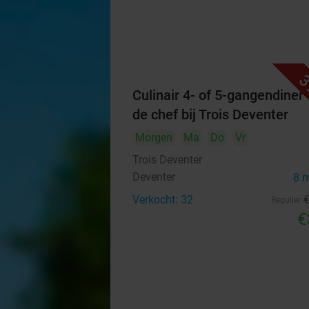
3
Culinair 4- of 5-gangendiner
de chef bij Trois Deventer
Morgen
Ma
Do
Vr
Trois Deventer
Deventer
8 
Verkocht: 32
Regulier
€