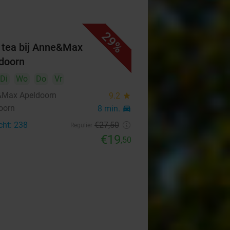
29%
 tea bij Anne&Max
doorn
Di
Wo
Do
Vr
Max Apeldoorn
9.2
star
oorn
8 min.
directions_car
cht: 238
€27
,50
Regulier
€19
,50