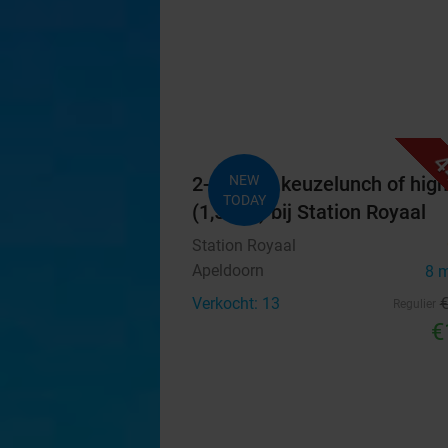
4
2-gangen keuzelunch of high
NEW
TODAY
(1,5 uur) bij Station Royaal
Station Royaal
Apeldoorn
8 
Verkocht: 13
Regulier
€