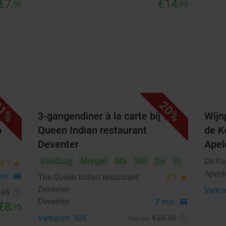
€7
€14
,50
,95
1%
20%
 bij
3-gangendiner à la carte bij The
Wijn
p
Queen Indian restaurant
de K
Deventer
Apel
Vandaag
Morgen
Ma
Wo
Do
Vr
De Ka
9.7
star
Apeld
min.
directions_car
The Queen Indian restaurant
9.7
star
Deventer
Verko
,95
Deventer
7 min.
directions_car
€8
,95
Verkocht: 505
€31
,10
Regulier