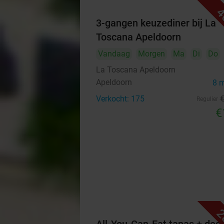
4
3-gangen keuzediner bij La
Toscana Apeldoorn
Vandaag
Morgen
Ma
Di
Do
La Toscana Apeldoorn
Apeldoorn
8 
Verkocht: 175
Regulier
€
2