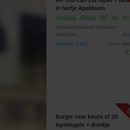
All-You-Can-Eat tapas + des
in hartje Apeldoorn
Vandaag
Morgen
Ma
Wo
Do
Spaans Restaurant Catalunia
Apeldoorn
8 
Verkocht: 2.637
€34
Regulier
€
5
Burger naar keuze of 20
kipvleugels + drankje