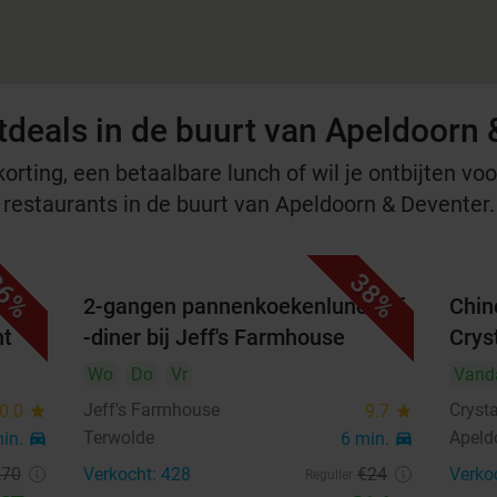
tdeals in de buurt van Apeldoorn 
rting, een betaalbare lunch of wil je ontbijten voor
e restaurants in de buurt van Apeldoorn & Deventer.
6%
38%
2-gangen pannenkoekenlunch of
Chin
nt
-diner bij Jeff's Farmhouse
Crys
Wo
Do
Vr
Vand
Jeff's Farmhouse
Cryst
0.0
star
9.7
star
Terwolde
Apeld
min.
directions_car
6 min.
directions_car
,70
Verkocht: 428
€24
Verko
Regulier