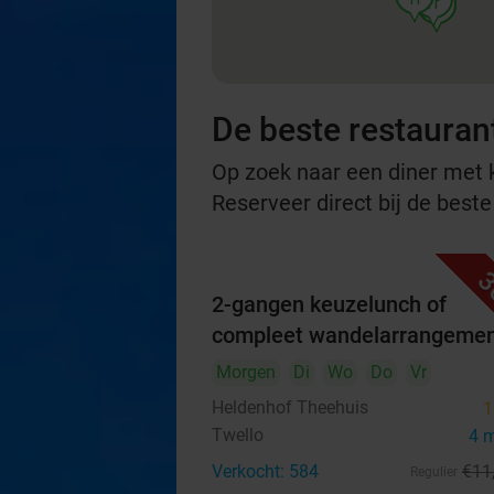
food
food
De beste restauran
Op zoek naar een diner met ko
Reserveer direct bij de best
3
2-gangen keuzelunch of
compleet wandelarrangeme
Morgen
Di
Wo
Do
Vr
Heldenhof Theehuis
1
Twello
4 
Verkocht: 584
€11
Regulier