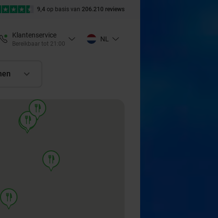
9,4
op basis van
206.210 reviews
Klantenservice
NL
Bereikbaar tot 21:00
nen
food
food
food
food
food