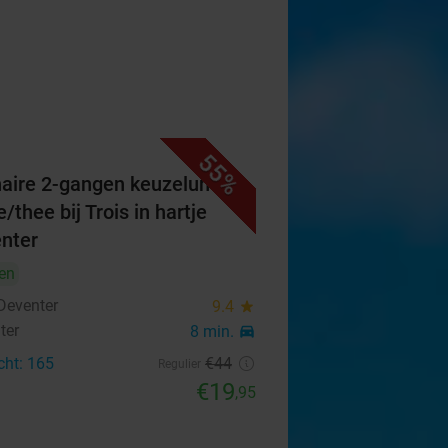
55%
naire 2-gangen keuzelunch +
e/thee bij Trois in hartje
nter
en
 Deventer
9.4
star
ter
8 min.
directions_car
cht: 165
€44
Regulier
€19
,95