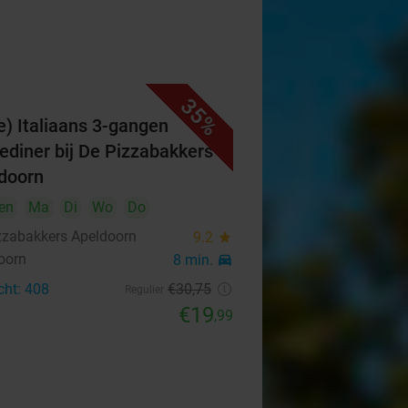
35%
e) Italiaans 3-gangen
ediner bij De Pizzabakkers
doorn
en
Ma
Di
Wo
Do
zzabakkers Apeldoorn
9.2
star
oorn
8 min.
directions_car
cht: 408
€30
,75
Regulier
€19
,99