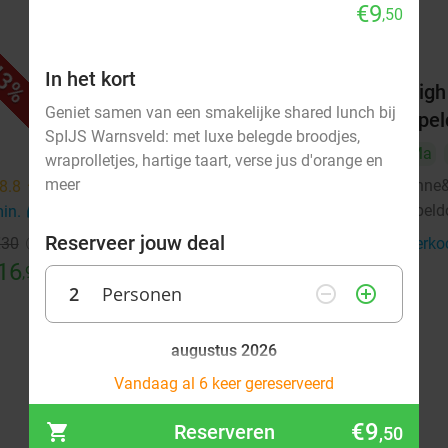
€9
,50
3%
35%
In het kort
ij
3-gangen keuzediner bij
High
Geniet samen van een smakelijke shared lunch bij
Brasserie & Wijnbar Martins
Apel
SpIJS Warnsveld: met luxe belegde broodjes,
Di
Wo
Do
Vr
Ma
wraprolletjes, hartige taart, verse jus d'orange en
meer
Brasserie & Wijnbar Martins
Anne&
8.8
star
9.8
star
Apeldoorn
Apeld
min.
directions_car
8 min.
directions_car
Reserveer jouw deal
€30
Verkocht: 681
€40
,70
Verko
Regulier
16
€26
,99
,50
2
Personen
remove_circle_outline
add_circle_outline
augustus 2026
Ma
Vandaag al 6 keer gereserveerd
Di
Wo
Do
Vr
Za
Zo
€9
Reserveren
,50
1
2