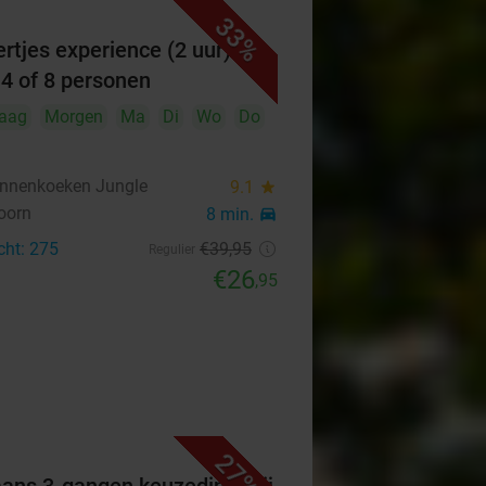
33%
ertjes experience (2 uur)
 4 of 8 personen
aag
Morgen
Ma
Di
Wo
Do
nnenkoeken Jungle
9.1
star
oorn
8 min.
directions_car
cht: 275
€39
,95
Regulier
€26
,95
27%