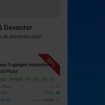
& Deventer
 de allerbeste prijs?
50%
ees 3-gangen keuzediner bij
tal Plaza
aag
Morgen
Di
Wo
Do
Vr
al Plaza
9.4
star
oorn
6 min.
directions_car
cht: 42
€43
,80
Regulier