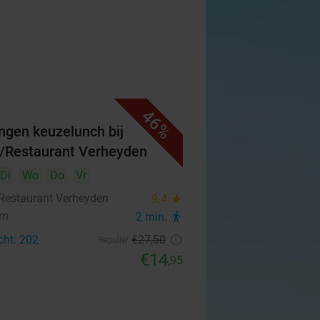
46%
ngen keuzelunch bij
/Restaurant Verheyden
Di
Wo
Do
Vr
Restaurant Verheyden
9.4
star
em
2 min.
directions_walk
cht: 202
€27
,50
Regulier
€14
,95