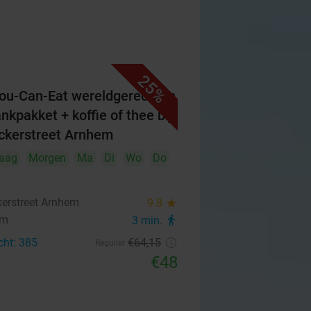
25%
You-Can-Eat wereldgerechten
ankpakket + koffie of thee bij
ckerstreet Arnhem
aag
Morgen
Ma
Di
Wo
Do
kerstreet Arnhem
9.8
star
em
3 min.
directions_walk
cht: 385
€64
,15
Regulier
€48