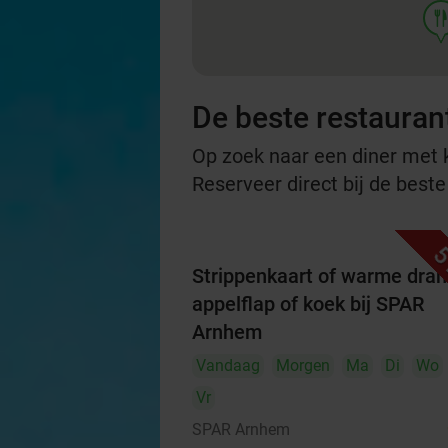
foo
De beste restauran
Op zoek naar een diner met ko
Reserveer direct bij de best
5
Strippenkaart of warme dran
appelflap of koek bij SPAR
Arnhem
Vandaag
Morgen
Ma
Di
Wo
Vr
SPAR Arnhem