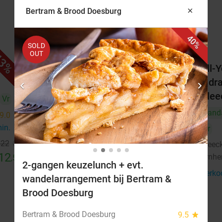
×
Bertram & Brood Doesburg
40%
SOLD
OUT
3%
34%
t
Indiaas 3-gangendiner naar
All-
keuze bij Dhamaka Indian
+ dr
chevron_left
chevron_right
Restaurant
Blee
Vr
Vandaag
Morgen
Ma
Di
Wo
Do
Vand
9.0
star
min.
directions_walk
Vr
Vr
€22
Dhamaka Indian Restaurant
Bleec
9.6
star
12
Arnhem
Arnh
3 min.
directions_walk
,50
2-gangen keuzelunch + evt.
Verkocht: 342
€32
Verko
Regulier
wandelarrangement bij Bertram &
€21
Brood Doesburg
Bertram & Brood Doesburg
9.5
star