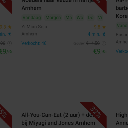
je
Noedels naar keuze in hartje
All-
10
11
12
13
14
15
16
Arnhem
barb
Kor
Vandaag
Morgen
Ma
Wo
Do
Vr
17
18
19
20
21
22
23
Vand
Yi Mian Soju
9.8
star
9.8
star
24
25
26
27
28
29
30
Arnhem
min.
directions_walk
4 min.
directions_walk
Busan
Arnh
31
,90
Verkocht: 48
€14
,50
Regulier
€9
€9
Verko
,95
,95
Highlights
Multideal:
2-gangenlunch €9,95
Wandelarrangement incl. drankje naar keuze
+ gebak + 2-gangenlunch €14,95
Geniet van een 2-gangen keuzelunch met soep
5%
32%
en een broodje naar keuze bij Bertram & Brood
All-You-Can-Eat (2 uur) + dessert
High
in hartje Doesburg
bij Miyagi and Jones Arnhem
Anne
Zie hier de inhoud van de multideals