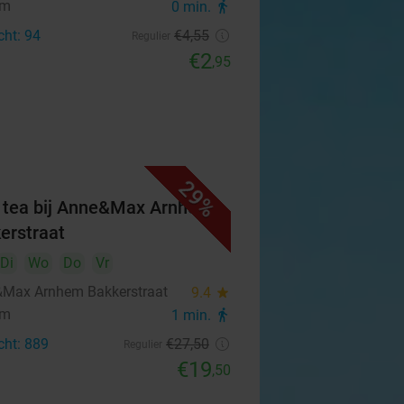
em
0 min.
directions_walk
cht: 94
€4
,55
Regulier
€2
,95
29%
 tea bij Anne&Max Arnhem
erstraat
Di
Wo
Do
Vr
Max Arnhem Bakkerstraat
9.4
star
em
1 min.
directions_walk
cht: 889
€27
,50
Regulier
€19
,50