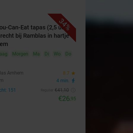
34%
You-Can-Eat tapas (2,5 uur) +
recht bij Ramblas in hartje
hem
aag
Morgen
Ma
Di
Wo
Do
las Arnhem
8.7
star
em
4 min.
directions_walk
cht: 151
€41
,10
Regulier
€26
,95