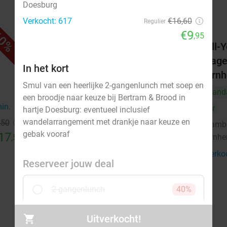
Doesburg
Verkocht: 617
€16
,60
Regulier
€9
0%
36%
,95
Turks 3-gangen keuzediner bij
All-
Troya
nage
In het kort
Arn
Morgen
Ma
Di
Wo
Smul van een heerlijke 2-gangenlunch met soep en
Vand
Troya Arnhem
8.1
star
een broodje naar keuze bij Bertram & Brood in
min.
directions_walk
Arnhem
3 min.
directions_walk
Vr
hartje Doesburg: eventueel inclusief
wandelarrangement met drankje naar keuze en
,50
Verkocht: 800
€34
,10
Ramb
Regulier
gebak vooraf
17
€21
Arnh
,50
,95
Verko
Reserveer jouw deal
2-gangenlunch
40%
€9
Verkocht: 320
€16,60
,95
Uitverkocht!