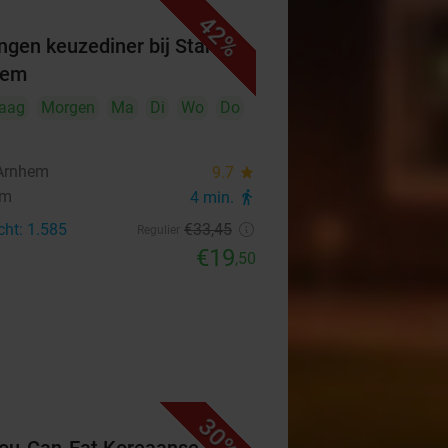
42%
ngen keuzediner bij Stan
hem
aag
Morgen
Ma
Di
Wo
Do
Arnhem
9.7
star
em
4 min.
directions_walk
cht: 1.585
€33
,45
Regulier
€19
,50
30%