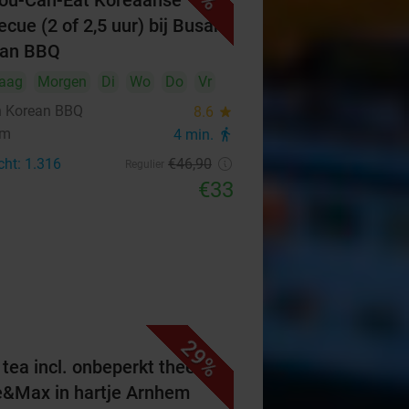
You-Can-Eat Koreaanse
ecue (2 of 2,5 uur) bij Busan
ean BBQ
aag
Morgen
Di
Wo
Do
Vr
 Korean BBQ
8.6
star
em
4 min.
directions_walk
cht: 1.316
€46
,90
Regulier
€33
29%
 tea incl. onbeperkt thee bij
&Max in hartje Arnhem