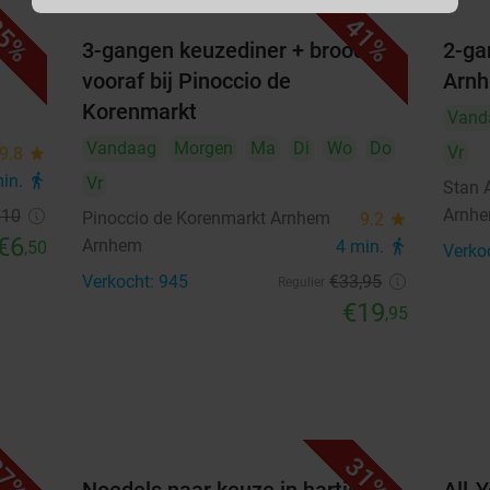
5%
41%
Wandelarrangement incl.
40%
 bij
3-gangen keuzediner + brood
2-ga
drankje naar keuze + gebak +
vooraf bij Pinoccio de
Arn
2-gangenlunch
Geen beschikbaarheid
Korenmarkt
€14
Vand
Verkocht: 297
€25
,95
Vandaag
Morgen
Ma
Di
Wo
Do
Helaas, er is geen beschikbaarheid meer
Vr
9.8
star
voor het aantal waar je op zoekt.
min.
directions_walk
Vr
Stan 
Informeer bij onze klantenservice naar
Beschikbaarheid
Arnh
€10
Pinoccio de Korenmarkt Arnhem
de mogelijkheden
9.2
star
€6
Arnhem
4 min.
directions_walk
,50
Verko
2
Personen
remove_circle_outline
add_circle_outline
Bel klantenservice
Annuleer
Verkocht: 945
€33
,95
Regulier
€19
,95
augustus 2026
Ma
Di
Wo
Do
Vr
Za
Zo
1
2
7%
31%
3
4
5
6
7
8
9