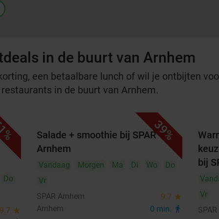
d
tdeals in de buurt van Arnhem
rting, een betaalbare lunch of wil je ontbijten voor
e restaurants in de buurt van Arnhem.
1%
39%
k +
Salade + smoothie bij SPAR
Warm
Arnhem
keuz
bij 
Vandaag
Morgen
Ma
Di
Wo
Do
Do
Vand
Vr
Vr
SPAR Arnhem
9.7
star
Arnhem
0 min.
directions_walk
SPAR 
9.7
star