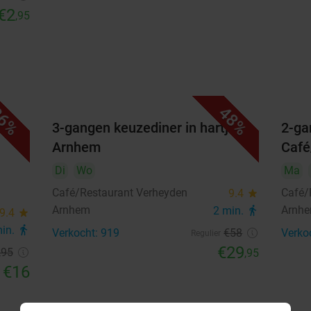
€2
,95
6%
48%
3-gangen keuzediner in hartje
2-ga
Arnhem
Café
Di
Wo
Ma
Café/Restaurant Verheyden
Café/
9.4
star
Arnhem
Arnh
2 min.
directions_walk
9.4
star
min.
directions_walk
Verkocht: 919
€58
Verko
Regulier
€29
,95
,95
€16