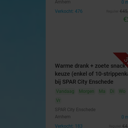
Arnhem
0 
Verkocht: 476
€45
Regulier
€
3
Warme drank + zoete snack 
keuze (enkel of 10-strippenk
bij SPAR City Enschede
Vandaag
Morgen
Ma
Di
Wo
Vr
SPAR City Enschede
Arnhem
0 
Verkocht: 183
€4
Regulier