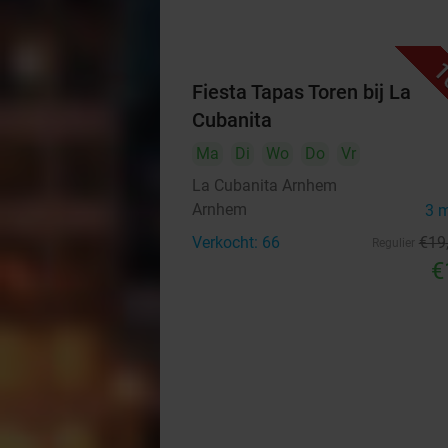
1
Fiesta Tapas Toren bij La
Cubanita
Ma
Di
Wo
Do
Vr
La Cubanita Arnhem
Arnhem
3 
Verkocht: 66
€19
Regulier
€