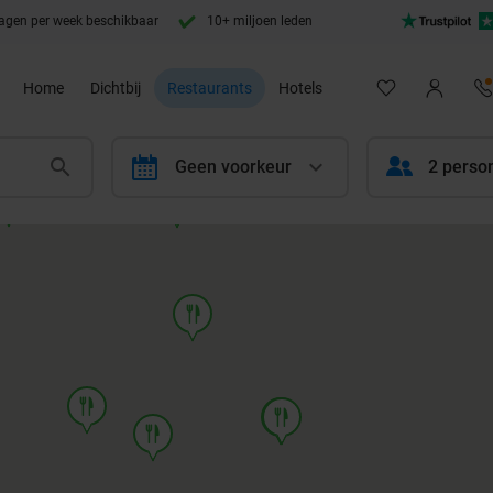
agen per week beschikbaar
10+ miljoen leden
Home
Dichtbij
Restaurants
Hotels
calendar
Geen voorkeur
2 perso
food
food
food
food
food
food
food