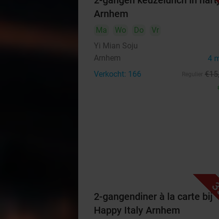
2-gangen keuzelunch in hart
Arnhem
Ma
Wo
Do
Vr
Yi Mian Soju
Arnhem
4 
Verkocht: 166
€15
Regulier
3
2-gangendiner à la carte bij
Happy Italy Arnhem