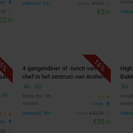
Arnh
min.
directions_walk
Verkocht: 637
€9
,05
Regulier
€5
,75
Verko
,50
22
,50
5%
16%
naar
4-gangendiner of -lunch van de
High
aart)
chef in het centrum van Arnhem
Bakk
Wo
Do
Ma
Do
Bistro Bar 7th
Anne&
9.7
star
Arnhem
Arnh
1 min.
directions_walk
Verkocht: 380
€42
,50
Verko
9.7
star
Regulier
€35
min.
directions_walk
,50
,55