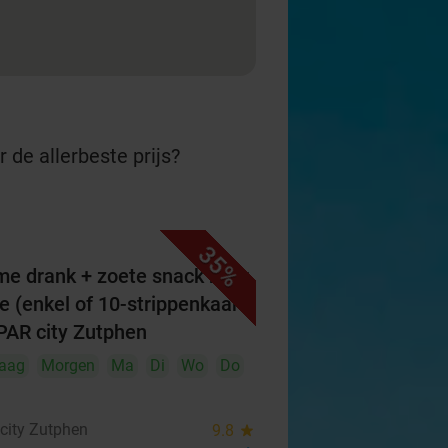
 de allerbeste prijs?
35%
e drank + zoete snack naar
e (enkel of 10-strippenkaart)
SPAR city Zutphen
aag
Morgen
Ma
Di
Wo
Do
city Zutphen
9.8
star