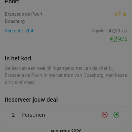
Poort
food
Brasserie de Poort
9.7
star
Lunch voor 2 bij Fletcher Hotels
40%
Doesburg
food
Verkocht: 204
€42,50
food
food
Regulier
Fletcher Hotels
food
€29
,50
Wageningen
17 min.
directions_car
Verkocht: 4.842
€33
Regulier
€19
In het kort
,90
Geniet van een heerlijk 4-gangendiner van de chef bij
Brasserie de Poort in het centrum van Doesburg: met keuze
food
uit vis of vlees
Shared dining-diner bij Little India
40%
Vandaag
Morgen
Zo
Di
Wo
Do
Reserveer jouw deal
Little India Nijmegen
9.2
star
Nijmegen
2
Personen
remove_circle_outline
add_circle_outline
17 min.
directions_car
Verkocht: 234
€33
Regulier
€19
augustus 2026
,95