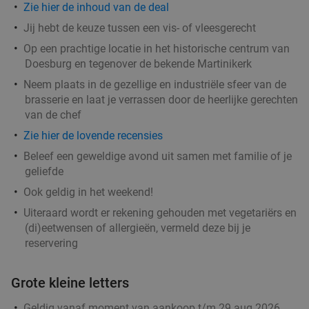
Zie
hier
de inhoud van de deal
Verkocht: 361
€33
Regulier
€19
Jij hebt de keuze tussen een vis- of vleesgerecht
,95
Op een prachtige locatie in het historische centrum van
Doesburg en tegenover de bekende Martinikerk
Neem plaats in de gezellige en industriële sfeer van de
Shared dining-diner met 3 rondes bij Credible
36%
brasserie en laat je verrassen door de heerlijke gerechten
in hartje Nijmegen
van de chef
Morgen
Zo
Ma
Di
Wo
Do
Zie hier de lovende recensies
Credible
9.5
star
Beleef een geweldige avond uit samen met familie of je
Nijmegen
17 min.
directions_car
geliefde
Verkocht: 380
€38
Regulier
Ook geldig in het weekend!
€24
,50
Uiteraard wordt er rekening gehouden met vegetariërs en
(di)eetwensen of allergieën, vermeld deze bij je
reservering
Indiaas 3- of 5-gangendiner bij Indian Way in
35%
Grote kleine letters
hartje Nijmegen
Vandaag
Morgen
Zo
Ma
Wo
Do
Geldig vanaf moment van aankoop t/m 29 aug 2026