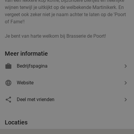
van een lekkere kop koffie, bijzondere biertjes en heerlijke
wijnen terwijl je uitkijkt op de welbekende Martinikerk. En
Verkocht: 322
€19
Regulier
vergeet ook zeker niet je naam achter te laten op de 'Poort
€10
,95
of Fame'!
Je bent van harte welkom bij Brasserie de Poort!
High tea (1,5 uur) in Otterlo
44%
Ma
Do
Meer informatie
Brasserie Roekel
9.4
star
Bedrijfspagina
Otterlo
18 min.
directions_car
Verkocht: 552
€25
Regulier
Website
€14
Deel met vrienden
4-gangendiner van de chef bij Brasserie de
31%
Poort
Locaties
Di
Wo
Do