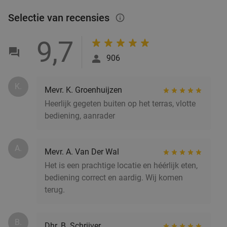
2-gangen keuzelunch bij De Kantine
37%
Selectie van recensies
info_outlined
Vandaag
Morgen
Zo
Ma
Di
Wo
Do
9,7
De Kantine
9.3
star
906
Wageningen
17 min.
directions_car
Verkocht: 202
€17
,50
Regulier
K.
Mevr. K. Groenhuijzen
€11
Heerlijk gegeten buiten op het terras, vlotte
bediening, aanrader
Broodje of quesadilla + drankje naar keuze bij
33%
A.
Mevr. A. Van Der Wal
Chidóz Nijmegen
Het is een prachtige locatie en héérlijk eten,
Chidóz Nijmegen
9.7
star
bediening correct en aardig. Wij komen
Nijmegen
17 min.
directions_car
terug.
Verkocht: 316
€12
,65
Regulier
€8
,50
B.
Dhr. B. Schrijver