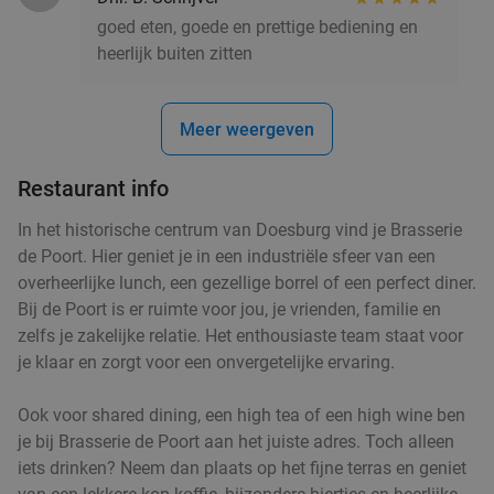
goed eten, goede en prettige bediening en
heerlijk buiten zitten
3-gangen keuzediner + koffie/thee bij
44%
BARRIKA Foodbar
Meer weergeven
Vandaag
Morgen
Wo
Do
BARRIKA Foodbar
8.7
star
Restaurant info
Nijmegen
17 min.
directions_car
In het historische centrum van Doesburg vind je Brasserie
Verkocht: 37
€39
,95
Regulier
de Poort. Hier geniet je in een industriële sfeer van een
€22
,50
overheerlijke lunch, een gezellige borrel of een perfect diner.
Bij de Poort is er ruimte voor jou, je vrienden, familie en
zelfs je zakelijke relatie. Het enthousiaste team staat voor
Wandelarrangement + lekkernij + borrelplank
42%
je klaar en zorgt voor een onvergetelijke ervaring.
op de Veluwe bij Restaurant de Boerenkinkel
Ook voor shared dining, een high tea of een high wine ben
Do
je bij Brasserie de Poort aan het juiste adres. Toch alleen
Restaurant de Boerenkinkel
9.5
star
iets drinken? Neem dan plaats op het fijne terras en geniet
Hoenderloo
18 min.
directions_car