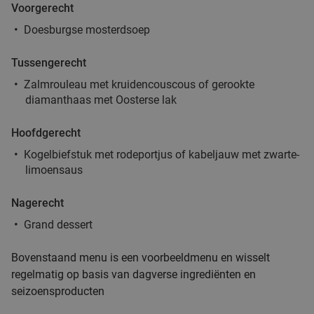
All-You-Can-Eat (3 uur) in hartje Nijmegen
26%
Voorgerecht
Vandaag
Morgen
Zo
Doesburgse mosterdsoep
China Delight
Tussengerecht
Nijmegen
17 min.
directions_car
Zalmrouleau met kruidencouscous of gerookte
Verkocht: 149
€35
Regulier
diamanthaas met Oosterse lak
€25
,95
Hoofdgerecht
Kogelbiefstuk met rodeportjus of kabeljauw met zwarte-
2-gangendiner à la carte bij Bregje Nijmegen
12%
limoensaus
Vandaag
Zo
Ma
Di
Wo
Do
Nagerecht
Bregje Nijmegen Centrum
9.2
star
Grand dessert
Nijmegen
17 min.
directions_car
Verkocht: 745
€17
Regulier
Bovenstaand menu is een voorbeeldmenu en wisselt
€14
,95
regelmatig op basis van dagverse ingrediënten en
seizoensproducten