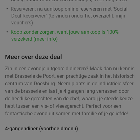
Reserveren:
na aankoop online reserveren met 'Social
Indian Way
7.9
star
Deal Reserveren' (te vinden onder het overzicht:
mijn
Nijmegen
17 min.
directions_car
vouchers
)
Verkocht: 347
€26
Regulier
Koop zonder zorgen, want jouw aankoop is 100%
€16
,95
verzekerd (meer info)
Meer over deze deal
3-, 4-, 5-, 6- of 8-gangendiner van de chef bij
27%
Zin in een avondje uitgebreid dineren? Maak dan nu kennis
Restaurant Ivory
met Brasserie de Poort, een prachtige zaak in het historisch
Vandaag
Morgen
Wo
Do
centrum van Doesburg. Neem plaats in de industriële sfeer
Restaurant Ivory
9.5
star
van de brasserie en laat je 4 gangen lang verrassen door
Nijmegen
17 min.
directions_car
de heerlijke gerechten van de chef, waarbij je steeds keuze
hebt tussen een vis- of vleesgerecht. Perfect voor een
Verkocht: 86
€55
Regulier
fantastische avond uit samen met familie of je geliefde!
€39
,95
4-gangendiner (voorbeeldmenu)