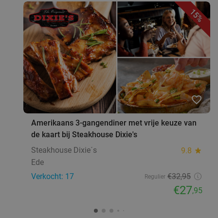
15%
Zo
Residence Rhenen
9.8
star
Elst
11 min.
directions_car
Verkocht: 691
€59
,50
Regulier
€38
favorite_border
Lunch voor 2 bij Fletcher Hotels
40%
Amerikaans 3-gangendiner met vrije keuze van
de kaart bij Steakhouse Dixie's
Fletcher Hotels
Steakhouse Dixie´s
9.8
star
Doorwerth
12 min.
directions_car
Ede
Verkocht: 4.844
€33
Regulier
Verkocht: 17
€32
,95
Regulier
€19
,90
€27
,95
food