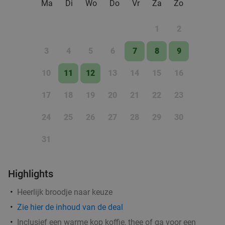
Ma
Di
Wo
Do
Vr
Za
Zo
Verkocht: 602
€43
Regulier
€33
1
2
3
4
5
6
7
8
9
Marokkaanse 2-gangen keuzelunch + drankje
31%
10
11
12
13
14
15
16
bij Eethuis Ima in het centrum van Ede
Vandaag
Morgen
Di
Wo
Do
17
18
19
20
21
22
23
Eethuis Ima
9.8
star
24
25
26
27
28
29
30
Ede
5 min.
directions_walk
Verkocht: 72
€15
,15
Regulier
31
€10
,50
Highlights
3-gangen keuzediner bij Pannenkoekenhuis De
42%
Heerlijk broodje naar keuze
Langenberg
Zie hier de inhoud van de deal
Vandaag
Morgen
Zo
Ma
Di
Wo
Do
Inclusief een warme kop koffie, thee of ga voor een