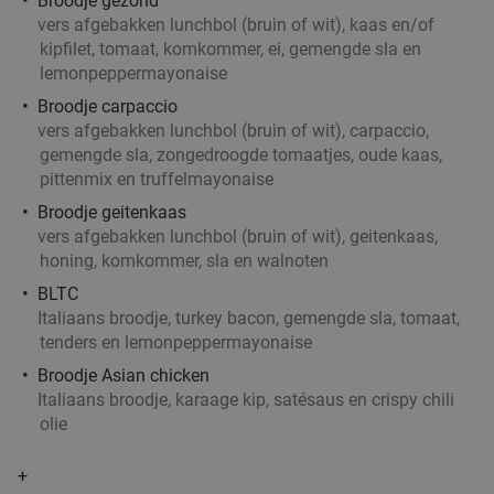
Broodje gezond
vers afgebakken lunchbol (bruin of wit), kaas en/of
kipfilet, tomaat, komkommer, ei, gemengde sla en
Lunch voor 2 bij Fletcher Hotels
40%
lemonpeppermayonaise
Broodje carpaccio
vers afgebakken lunchbol (bruin of wit), carpaccio,
Fletcher Hotels
gemengde sla, zongedroogde tomaatjes, oude kaas,
Wolfheze
8 min.
directions_car
pittenmix en truffelmayonaise
Verkocht: 4.844
€33
Regulier
Broodje geitenkaas
€19
,90
vers afgebakken lunchbol (bruin of wit), geitenkaas,
honing, komkommer, sla en walnoten
BLTC
Italiaans broodje, turkey bacon, gemengde sla, tomaat,
Indische 2-gangen keuzelunch
26%
tenders en lemonpeppermayonaise
Toko Veenendaal
9.8
star
Broodje Asian chicken
Italiaans broodje, karaage kip, satésaus en crispy chili
Veenendaal
8 min.
directions_car
olie
Verkocht: 331
€17
,50
Regulier
€12
,95
+