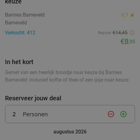
keuze
Amerikaans 3-gangendiner met vrije keuze van
24%
Barnies Barneveld
9.7
star
de kaart bij Steakhouse Dixie's
Barneveld
Zo
Verkocht: 412
€14,45
Regulier
Steakhouse Dixie's
9.8
star
€8
,95
Ede
2 min.
directions_walk
Verkocht: 877
€32
,95
Regulier
In het kort
€24
,95
Geniet van een heerlijk broodje naar keuze bij Barnies
Barneveld: inclusief koffie of thee of een ijsje naar keuze
All-You-Can-Eat Aziatische tapas en
23%
Reserveer jouw deal
Koreaanse barbecue (3 uur)
2
Personen
remove_circle_outline
add_circle_outline
Di
Wo
Do
Tapasia
9.9
star
augustus 2026
Ede
4 min.
directions_walk