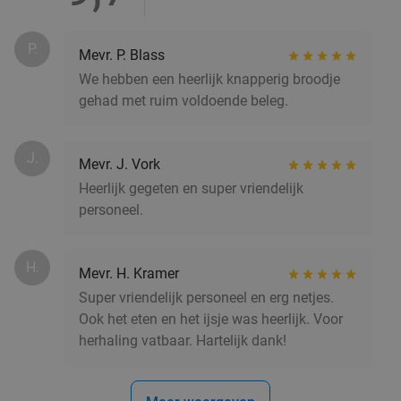
Shake-inn
9.8
star
Veenendaal
8 min.
directions_car
P.
Mevr. P. Blass
Verkocht: 267
€9
,23
Regulier
We hebben een heerlijk knapperig broodje
€5
,95
gehad met ruim voldoende beleg.
2-gangen keuzelunch of -diner bij Petit
J.
41%
Mevr. J. Vork
Restaurant De Buffel
Heerlijk gegeten en super vriendelijk
personeel.
Vandaag
Petit Restaurant De Buffel
9.8
star
Veenendaal
8 min.
directions_car
H.
Mevr. H. Kramer
Verkocht: 398
€23
,75
Regulier
Super vriendelijk personeel en erg netjes.
€13
,95
Ook het eten en het ijsje was heerlijk. Voor
herhaling vatbaar. Hartelijk dank!
3-gangendiner à la carte bij Grand Café De Kei
21%