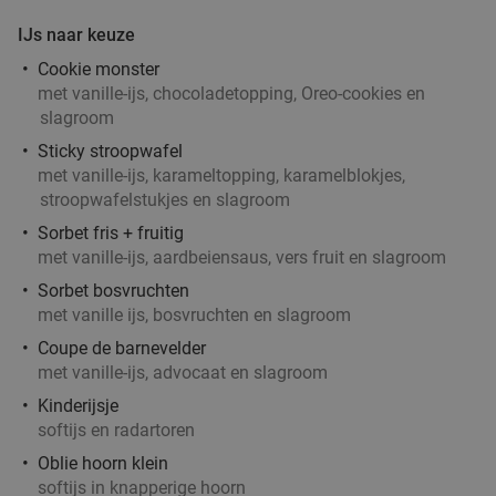
IJs naar keuze
4-gangen keuzediner bij De Beren
46%
Cookie monster
met vanille-ijs, chocoladetopping, Oreo-cookies en
Vandaag
Morgen
Zo
Ma
Di
Wo
Do
slagroom
De Beren Veenendaal
9.7
star
Sticky stroopwafel
met vanille-ijs, karameltopping, karamelblokjes,
Veenendaal
8 min.
directions_car
stroopwafelstukjes en slagroom
Verkocht: 1.231
€47
,70
Regulier
Sorbet fris + fruitig
€25
,95
met vanille-ijs, aardbeiensaus, vers fruit en slagroom
Sorbet bosvruchten
met vanille ijs, bosvruchten en slagroom
2-gangen keuzelunch bij De Bijenmarkt
44%
Coupe de barnevelder
met vanille-ijs, advocaat en slagroom
Vandaag
Morgen
Zo
Ma
Di
Wo
Do
Kinderijsje
softijs en radartoren
Pannenkoekenhuis De Bijenmarkt
9.7
star
Oblie hoorn klein
Veenendaal
8 min.
directions_car
softijs in knapperige hoorn