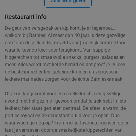
Meer weergeven
Wo
Do
Restaurant info
Grand Café De Kei
9.9
star
Veenendaal
8 min.
directions_car
De geur van versgebakken kip komt je al tegemoet…
Verkocht: 384
€33
,50
Regulier
welkom bij Barnies! Al meer dan 40 jaar is deze gezellige
€26
,50
cafetaria dé plek in Barneveld voor (h)eerlijk comfortfood
waar je keer op keer voor terugkomt. Van sappige
kipgerechten tot smaakvolle snacks, burgers, salades en
meer. Alles wordt met liefde bereid én dat proef je. Alleen
Grieks 3-gangen keuzediner bij Alexandros
31%
de beste ingrediënten, geheime kruiden en verrassend
Vandaag
Morgen
Zo
Ma
Do
lekkere marinades zorgen voor de échte Barnies-smaak.
Alexandros Wageningen
8.5
star
Of je nu langskomt voor een snelle lunch, een gezellige
Wageningen
8 min.
directions_car
avond met het gezin of gewoon omdat je trek hebt in iets
Verkocht: 284
€32
,50
Regulier
lekkers: hier staat genieten centraal. De sfeer is warm, de
€22
,50
porties royaal en de deur staat altijd voor je open. Dus…
waar wacht je nog op? Trommel je favoriete mensen op en
laat je verrassen door de smakelijkste kipgerechten van