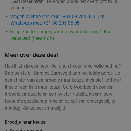
Deal Reserveren' (te vinden onder het overzicht:
mijn
vouchers
)
Vandaag
Morgen
Zo
Ma
Di
Wo
Do
Vragen over de deal? Bel: +31 88 205 05 05 of
WhatsApp met: +31 88 205 05 05
Restaurant De Beren Ede
9.5
star
Ede
3 min.
directions_car
Koop zonder zorgen, want jouw aankoop is 100%
verzekerd (meer info)
Verkocht: 456
€47
,70
Regulier
€25
,95
Meer over deze deal
Heb jij zin in een heerlijke lunch in een sfeervolle setting?
2-gangen keuzelunch bij De Kantine
Dan ben je bij Barnies Barneveld aan het juiste adres. Je
37%
geniet hier van een broodje naar keuze, inclusief koffie of
thee of een ijsje naar keuze. Ga bijvoorbeeld voor een
Vandaag
Morgen
Zo
Ma
Di
Wo
Do
broodje carpaccio en een twister Nutella. Neem jouw
De Kantine
9.3
star
favoriete gezelschap mee en beleef een onvergetelijke
Wageningen
7 min.
directions_car
middag. Alvast eet smakelijk!
Verkocht: 202
€17
,50
Regulier
Broodje naar keuze
€11