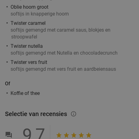
Verkocht: 475
€22
,20
Regulier
Oblie hoorn groot
€12
,50
softijs in knapperige hoorn
Twister caramel
softijs gemengd met caramel saus, blokjes en
stroopwafel
3-gangen keuzediner bij Grand Café Karakter
43%
Twister nutella
Vandaag
Morgen
Zo
Wo
Do
softijs gemengd met Nutella en chocoladecrunch
Grand Café Karakter Veenendaal
9.3
star
Twister vers fruit
Veenendaal
softijs gemengd met vers fruit en aardbeiensaus
8 min.
directions_car
Verkocht: 343
€43
,75
Regulier
Of
€24
,95
Koffie of thee
food
Milkshake de luxe of koffieplaat + Luikse wafel
Selectie van recensies
36%
info_outlined
in hartje Veenendaal
9,7
Vandaag
Morgen
Ma
Di
Wo
Do