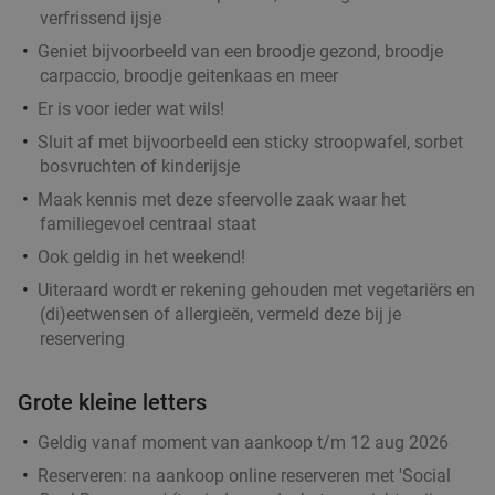
Pannenkoekenhuis De Langenberg
9.7
star
verfrissend ijsje
Ede
2 min.
directions_car
Geniet bijvoorbeeld van een broodje gezond, broodje
Verkocht: 1.248
€30
,15
carpaccio, broodje geitenkaas en meer
Regulier
€17
,50
Er is voor ieder wat wils!
Sluit af met bijvoorbeeld een sticky stroopwafel, sorbet
bosvruchten of kinderijsje
Maak kennis met deze sfeervolle zaak waar het
High tea + glas verse jus d’orange (1,5 uur) bij
27%
familiegevoel centraal staat
De4Zussen
Ook geldig in het weekend!
Ma
Di
Wo
Do
Uiteraard wordt er rekening gehouden met vegetariërs en
(di)eetwensen of allergieën, vermeld deze bij je
De4Zussen
9.2
star
reservering
Ede
2 min.
directions_car
Verkocht: 126
€24
,75
Regulier
Grote kleine letters
€17
,95
Geldig vanaf moment van aankoop t/m 12 aug 2026
Reserveren:
na aankoop online reserveren met 'Social
4-gangen keuzediner bij De Beren
46%