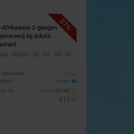
57%
-Afrikaanse 2-gangen
proeverij bij Adulis
aurant
aag
Morgen
Za
Zo
Ma
Di
s Restaurant
9.6
star
ndaal
8 min.
directions_car
cht: 84
€27
,65
Regulier
€11
,95