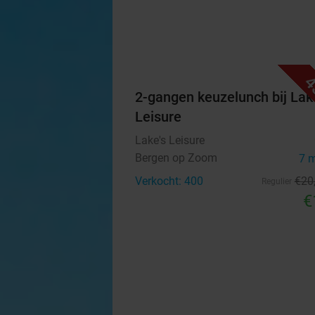
4
2-gangen keuzelunch bij Lak
Leisure
Lake's Leisure
Bergen op Zoom
7 
Verkocht: 400
€20
Regulier
€