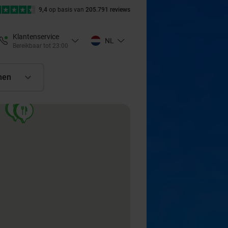
9,4
op basis van
205.791 reviews
Klantenservice
NL
Bereikbaar tot 23:00
nen
food
food
food
food
food
food
food