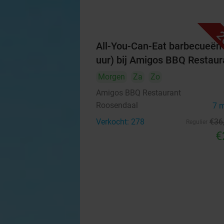
2
All-You-Can-Eat barbecueën 
uur) bij Amigos BBQ Restaur
Morgen
Za
Zo
Amigos BBQ Restaurant
Roosendaal
7 
Verkocht: 278
€36
Regulier
€