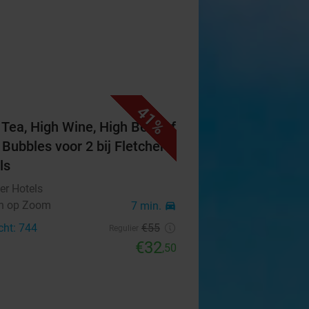
41%
 Tea, High Wine, High Beer of
 Bubbles voor 2 bij Fletcher
ls
er Hotels
n op Zoom
7 min.
directions_car
cht: 744
€55
Regulier
€32
,50