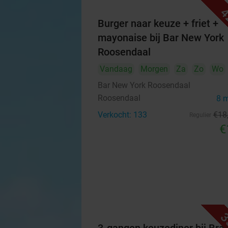
4
Burger naar keuze + friet +
mayonaise bij Bar New York
Roosendaal
Vandaag
Morgen
Za
Zo
Wo
Bar New York Roosendaal
Roosendaal
8 
Verkocht: 133
€18
Regulier
€
3