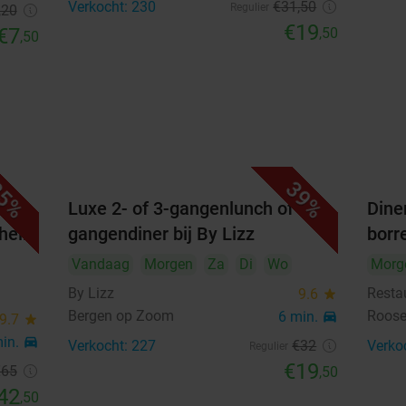
Verkocht: 230
€31
,50
Regulier
,20
€19
€7
,50
,50
5%
39%
hef
Luxe 2- of 3-gangenlunch of 5-
Dine
eheim
gangendiner bij By Lizz
borr
Vandaag
Morgen
Za
Di
Wo
Morg
By Lizz
Resta
9.6
star
Bergen op Zoom
Roose
6 min.
directions_car
9.7
star
min.
directions_car
Verkocht: 227
€32
Verko
Regulier
€19
€65
,50
42
,50