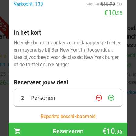
Verkocht: 133
€18,90
Regulier
€10
,95
6%
43%
(3
Oost-Afrikaans proeverijdiner
Oost
In het kort
ant
lunch
Vandaag
Morgen
Za
Zo
Ma
Di
Heerlijke burger naar keuze met knapperige frietjes
Rest
Wo
en mayonaise bij Bar New York in Roosendaal:
Vand
9.0
star
kies bijvoorbeeld voor de classic New York burger
Adulis Restaurant
9.6
star
min.
directions_car
of de truffel deluxe burger
Wo
Roosendaal
8 min.
directions_car
,25
Aduli
Verkocht: 664
€41
,75
Regulier
26
Reserveer jouw deal
Roose
€24
,95
Verko
2
Personen
remove_circle_outline
add_circle_outline
augustus 2026
Beperkte beschikbaarheid
Ma
Di
Wo
Do
Vr
Za
Zo
€10
Reserveren
,95