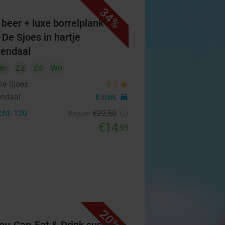
34%
 beer + luxe borrelplank bij
 De Sjoes in hartje
endaal
en
Za
Zo
Wo
De Sjoes
9.7
star
ndaal
8 min.
directions_car
cht: 120
€22
,50
Regulier
€14
,95
20%