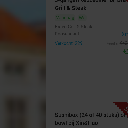
3-gangen keuzediner bij Bra
Grill & Steak
Vandaag
Wo
Bravo Grill & Steak
Roosendaal
8 
Verkocht: 229
€43
Regulier
€
5
Sushibox (24 of 40 stuks) of
bowl bij Xin&Hao