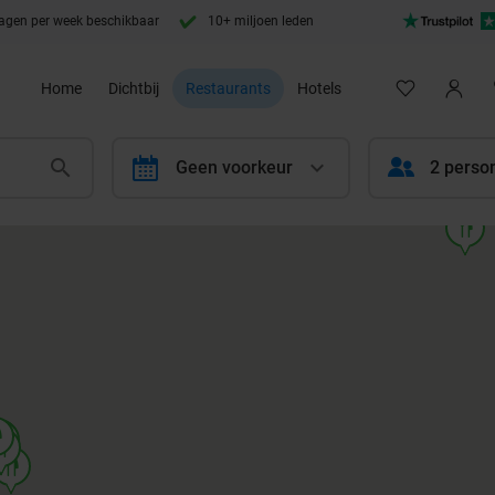
agen per week beschikbaar
10+ miljoen leden
Home
Dichtbij
Restaurants
Hotels
calendar
Geen voorkeur
2 perso
food
od
od
od
ood
food