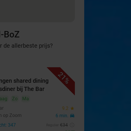
l-BoZ
 de allerbeste prijs?
21%
ngen shared dining
sdiner bij The Bar
aag
Zo
Ma
ar
9.2
star
n op Zoom
6 min.
directions_car
cht: 347
€34
Regulier