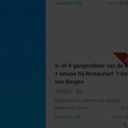
Verkocht: 123
€14
Regulier
3
3- of 4-gangendiner van de c
+ amuse bij Restaurant ´t G
van Bergen
Morgen
Za
Restaurant 't Geheim van Bergen
Bergen op Zoom
6 
Verkocht: 76
Regulier
€