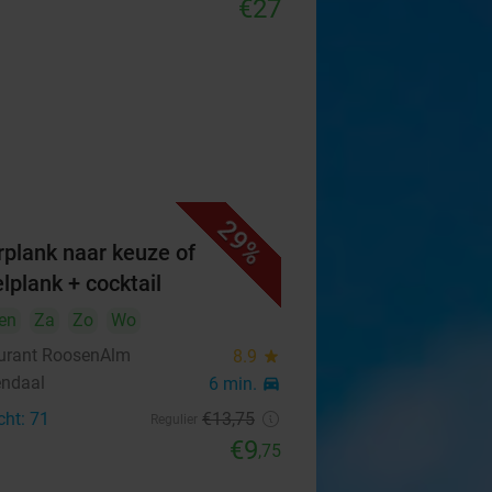
€27
29%
rplank naar keuze of
elplank + cocktail
en
Za
Zo
Wo
urant RoosenAlm
8.9
star
ndaal
6 min.
directions_car
cht: 71
€13
,75
Regulier
€9
,75