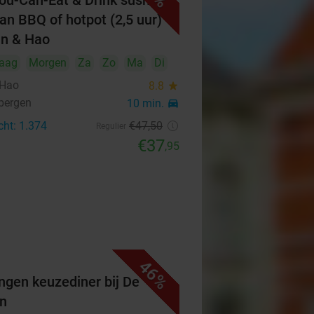
You-Can-Eat & Drink sushi en
an BBQ of hotpot (2,5 uur)
Xin & Hao
aag
Morgen
Za
Zo
Ma
Di
 Hao
8.8
star
bergen
10 min.
directions_car
cht: 1.374
€47
,50
Regulier
€37
,95
46%
ngen keuzediner bij De
n