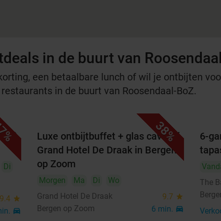
tdeals in de buurt van Roosendaa
rting, een betaalbare lunch of wil je ontbijten voor
e restaurants in de buurt van Roosendaal-BoZ.
7%
38%
 cm)
Luxe ontbijtbuffet + glas cava bij
6-ga
Grand Hotel De Draak in Bergen
tapa
op Zoom
Di
Vand
Morgen
Ma
Di
Wo
The B
Berge
Grand Hotel De Draak
9.7
star
9.4
star
Bergen op Zoom
6 min.
directions_car
min.
directions_car
Verko