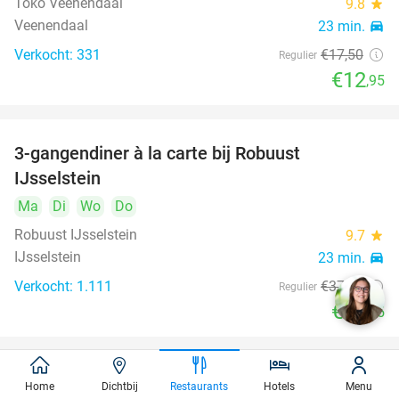
Toko Veenendaal
9.8
star
Veenendaal
23 min.
directions_car
Verkocht: 331
€17
,50
Regulier
€12
,95
3-gangendiner à la carte bij Robuust
34%
IJsselstein
Ma
Di
Wo
Do
Robuust IJsselstein
9.7
star
IJsselstein
23 min.
directions_car
Verkocht: 1.111
€37
,80
Regulier
€24
,95
Pizza (25 cm) naar keuze + bijgerecht of fris
49%
Home
Dichtbij
Restaurants
Hotels
Menu
voor afhaal bij New York Pizza