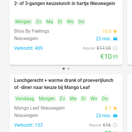
2- of 3-gangen keuzelunch in hartje Nieuwegein
36%
Morgen
Zo
Ma
Di
Wo
Do
Bliss By Feelings
10.0
star
Nieuwegein
23 min.
directions_car
Verkocht: 409
€17
,10
Regulier
€10
,95
Lunchgerecht + warme drank of proeverijlunch
41%
of -diner naar keuze bij Mango Leaf
Vandaag
Morgen
Zo
Ma
Di
Wo
Do
Mango Leaf Nieuwegein
8.7
star
Nieuwegein
23 min.
directions_car
Verkocht: 153
€16
Regulier