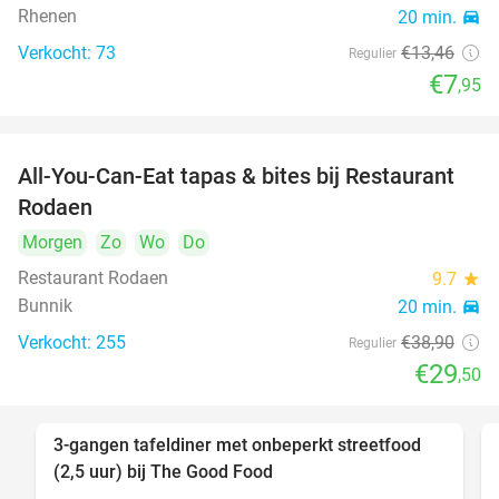
Rhenen
20 min.
directions_car
Verkocht: 73
€13
,46
Regulier
€7
,95
All-You-Can-Eat tapas & bites bij Restaurant
24%
Rodaen
Morgen
Zo
Wo
Do
Restaurant Rodaen
9.7
star
Bunnik
20 min.
directions_car
Verkocht: 255
€38
,90
Regulier
€29
,50
3-gangen tafeldiner met onbeperkt streetfood
51%
(2,5 uur) bij The Good Food