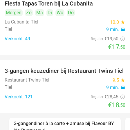
Fiesta Tapas Toren bij La Cubanita
10%
Morgen
Zo
Ma
Di
Wo
Do
La Cubanita Tiel
10.0
star
Tiel
9 min.
directions_car
Verkocht: 49
€19
,50
Regulier
€17
,50
3-gangen keuzediner bij Restaurant Twins Tiel
35%
Restaurant Twins Tiel
9.5
star
Tiel
9 min.
directions_car
Verkocht: 121
€28
,45
Regulier
€18
,50
3-gangendiner à la carte + amuse bij Flavour BY
38%