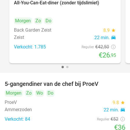
All-You-Can-Eat-diner (zonder tijdslimiet)
37%
Morgen
Zo
Do
Back Garden Zeist
8.9
star
Zeist
22 min.
directions_car
Verkocht: 1.785
€42
,50
Regulier
€26
,95
5-gangendiner van de chef bij ProeV
31%
Morgen
Zo
Wo
Do
ProeV
9.8
star
Ammerzoden
22 min.
directions_car
Verkocht: 84
€52
Regulier
€36