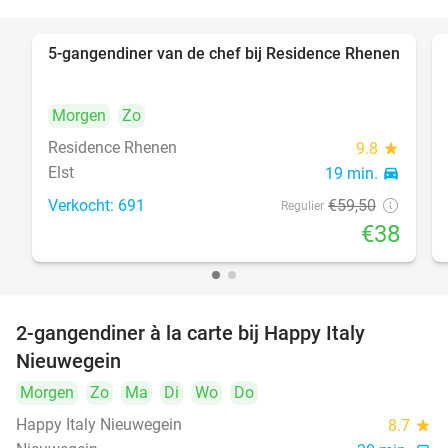
5-gangendiner van de chef bij Residence Rhenen
36%
Morgen
Zo
Residence Rhenen
9.8
star
Elst
19 min.
directions_car
Verkocht: 691
€59
,50
Regulier
€38
2-gangendiner à la carte bij Happy Italy
35%
Nieuwegein
Morgen
Zo
Ma
Di
Wo
Do
Happy Italy Nieuwegein
8.7
star