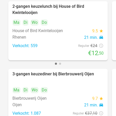
2-gangen keuzelunch bij House of Bird
48%
Kwintelooijen
Ma
Di
Wo
Do
House of Bird Kwintelooijen
9.5
star
Rhenen
21 min.
directions_car
Verkocht: 559
€24
Regulier
€12
,50
3-gangen keuzediner bij Bierbrouwerij Oijen
35%
Ma
Di
Wo
Do
Bierbrouwerij Oijen
9.7
star
Oijen
21 min.
directions_car
Verkocht: 1.087
€37
,10
Regulier