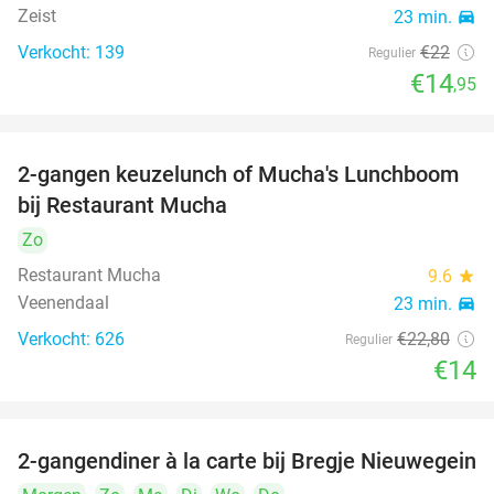
Zeist
23 min.
directions_car
Verkocht: 139
€22
Regulier
€14
,95
2-gangen keuzelunch of Mucha's Lunchboom
39%
bij Restaurant Mucha
Zo
Restaurant Mucha
9.6
star
Veenendaal
23 min.
directions_car
Verkocht: 626
€22
,80
Regulier
€14
2-gangendiner à la carte bij Bregje Nieuwegein
12%