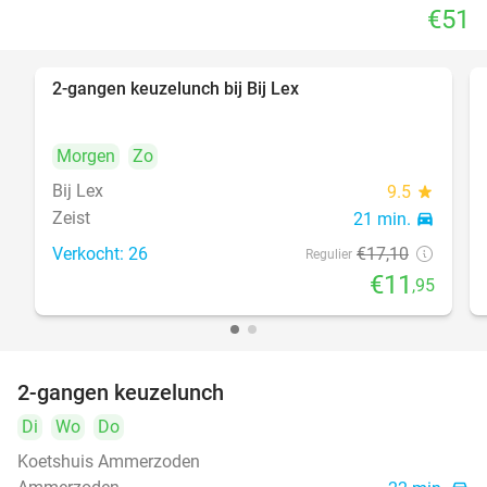
€51
2-gangen keuzelunch bij Bij Lex
30%
Morgen
Zo
Bij Lex
9.5
star
Zeist
21 min.
directions_car
Verkocht: 26
€17
,10
Regulier
€11
,95
2-gangen keuzelunch
38%
Di
Wo
Do
Koetshuis Ammerzoden