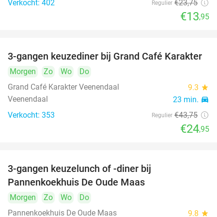
Verkocht: 402
€23
,75
Regulier
€13
,95
3-gangen keuzediner bij Grand Café Karakter
43%
Morgen
Zo
Wo
Do
Grand Café Karakter Veenendaal
9.3
star
Veenendaal
23 min.
directions_car
Verkocht: 353
€43
,75
Regulier
€24
,95
3-gangen keuzelunch of -diner bij
34%
Pannenkoekhuis De Oude Maas
Morgen
Zo
Wo
Do
Pannenkoekhuis De Oude Maas
9.8
star