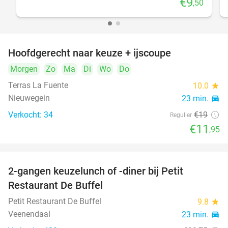
€9
,50
Hoofdgerecht naar keuze + ijscoupe
37%
Morgen
Zo
Ma
Di
Wo
Do
Terras La Fuente
10.0
star
Nieuwegein
23 min.
directions_car
Verkocht: 34
€19
Regulier
€11
,95
2-gangen keuzelunch of -diner bij Petit
41%
Restaurant De Buffel
Petit Restaurant De Buffel
9.8
star
Veenendaal
23 min.
directions_car