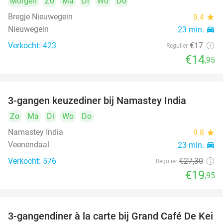
Morgen
Zo
Ma
Di
Wo
Do
Bregje Nieuwegein
9.4
star
Nieuwegein
23 min.
directions_car
Verkocht: 423
€17
Regulier
€14
,95
3-gangen keuzediner bij Namastey India
27%
Zo
Ma
Di
Wo
Do
Namastey India
9.8
star
Veenendaal
23 min.
directions_car
Verkocht: 576
€27
,30
Regulier
€19
,95
3-gangendiner à la carte bij Grand Café De Kei
21%