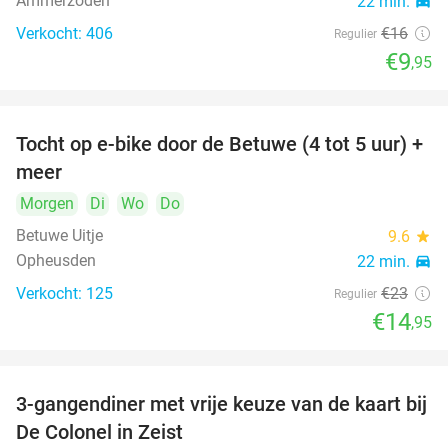
Ammerzoden
22 min.
directions_car
Verkocht: 406
€16
Regulier
€9
,95
Tocht op e-bike door de Betuwe (4 tot 5 uur) +
35%
meer
Morgen
Di
Wo
Do
Betuwe Uitje
9.6
star
Opheusden
22 min.
directions_car
Verkocht: 125
€23
Regulier
€14
,95
3-gangendiner met vrije keuze van de kaart bij
33%
De Colonel in Zeist