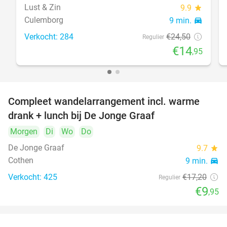
Lust & Zin
9.9
star
Culemborg
9 min.
directions_car
Verkocht: 284
€24
,50
Regulier
€14
,95
Compleet wandelarrangement incl. warme
42%
drank + lunch bij De Jonge Graaf
Morgen
Di
Wo
Do
De Jonge Graaf
9.7
star
Cothen
9 min.
directions_car
Verkocht: 425
€17
,20
Regulier
€9
,95