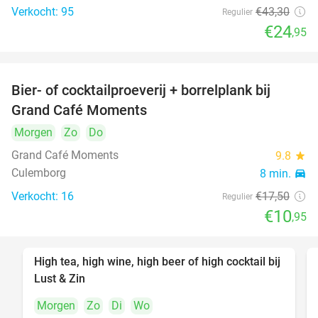
Verkocht: 95
€43
,30
Regulier
€24
,95
Bier- of cocktailproeverij + borrelplank bij
37%
Grand Café Moments
Morgen
Zo
Do
Grand Café Moments
9.8
star
Culemborg
8 min.
directions_car
Verkocht: 16
€17
,50
Regulier
€10
,95
High tea, high wine, high beer of high cocktail bij
39%
Lust & Zin
Morgen
Zo
Di
Wo