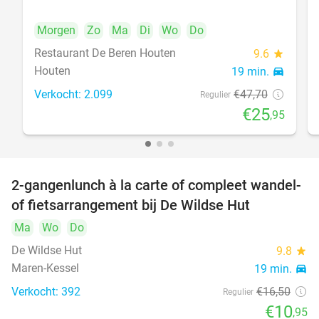
Morgen
Zo
Ma
Di
Wo
Do
Restaurant De Beren Houten
9.6
star
Houten
19 min.
directions_car
Verkocht: 2.099
€47
,70
Regulier
€25
,95
2-gangenlunch à la carte of compleet wandel-
34%
of fietsarrangement bij De Wildse Hut
Ma
Wo
Do
De Wildse Hut
9.8
star
Maren-Kessel
19 min.
directions_car
Verkocht: 392
€16
,50
Regulier
€10
,95