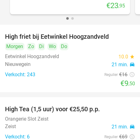
€23
,95
High friet bij Eetwinkel Hoogzandveld
41%
Morgen
Zo
Di
Wo
Do
Eetwinkel Hoogzandveld
10.0
star
Nieuwegein
21 min.
directions_car
Verkocht: 243
€16
Regulier
€9
,50
High Tea (1,5 uur) voor €25,50 p.p.
26%
Orangerie Slot Zeist
Zeist
21 min.
directions_car
Verkocht: 6
€69
Regulier