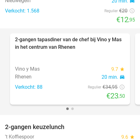
Nieuwegein
20 min.
directions_car
Verkocht: 1.568
€20
Regulier
€12
,95
2-gangen tapasdiner van de chef bij Vino y Mas
33%
in het centrum van Rhenen
Vino y Mas
9.7
star
Rhenen
20 min.
directions_car
Verkocht: 88
€34
,95
Regulier
€23
,50
2-gangen keuzelunch
41%
't Koffiespoor
9.6
star