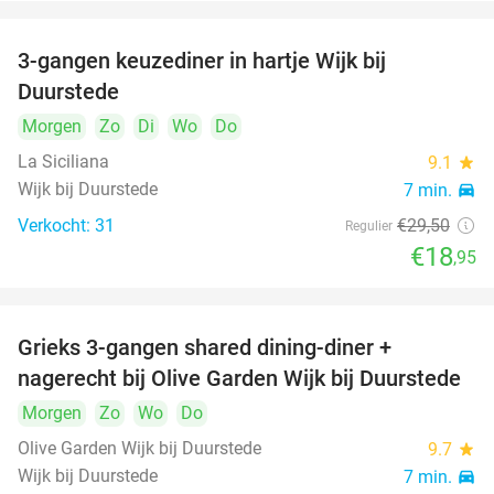
3-gangen keuzediner in hartje Wijk bij
36%
Duurstede
Morgen
Zo
Di
Wo
Do
La Siciliana
9.1
star
Wijk bij Duurstede
7 min.
directions_car
Verkocht: 31
€29
,50
Regulier
€18
,95
Grieks 3-gangen shared dining-diner +
42%
nagerecht bij Olive Garden Wijk bij Duurstede
Morgen
Zo
Wo
Do
Olive Garden Wijk bij Duurstede
9.7
star
Wijk bij Duurstede
7 min.
directions_car