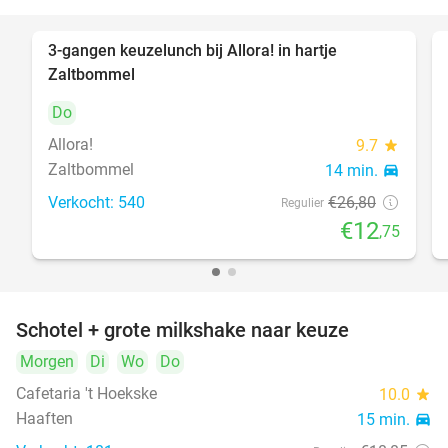
3-gangen keuzelunch bij Allora! in hartje
52%
Zaltbommel
Do
Allora!
9.7
star
Zaltbommel
14 min.
directions_car
Verkocht: 540
€26
,80
Regulier
€12
,75
Schotel + grote milkshake naar keuze
42%
Morgen
Di
Wo
Do
Cafetaria 't Hoekske
10.0
star
Haaften
15 min.
directions_car