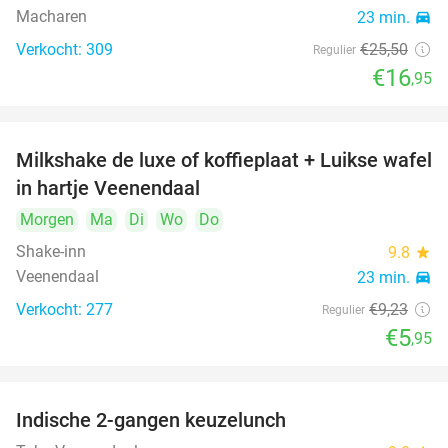
Macharen
23 min.
directions_car
Verkocht: 309
€25
,50
Regulier
€16
,95
Milkshake de luxe of koffieplaat + Luikse wafel
36%
in hartje Veenendaal
Morgen
Ma
Di
Wo
Do
Shake-inn
9.8
star
Veenendaal
23 min.
directions_car
Verkocht: 277
€9
,23
Regulier
€5
,95
Indische 2-gangen keuzelunch
26%