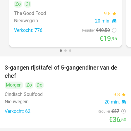
Zo
Di
The Good Food
9.8
star
Nieuwegein
20 min.
directions_car
Verkocht: 776
€40
,50
Regulier
€19
,95
3-gangen rijsttafel of 5-gangendiner van de
36%
chef
Morgen
Zo
Do
Cindisch Soulfood
9.8
star
Nieuwegein
20 min.
directions_car
Verkocht: 62
€57
Regulier
€36
,50