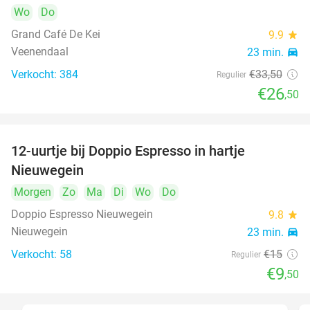
Wo
Do
Grand Café De Kei
9.9
star
Veenendaal
23 min.
directions_car
Verkocht: 384
€33
,50
Regulier
€26
,50
12-uurtje bij Doppio Espresso in hartje
37%
Nieuwegein
Morgen
Zo
Ma
Di
Wo
Do
Doppio Espresso Nieuwegein
9.8
star
Nieuwegein
23 min.
directions_car
Verkocht: 58
€15
Regulier
€9
,50