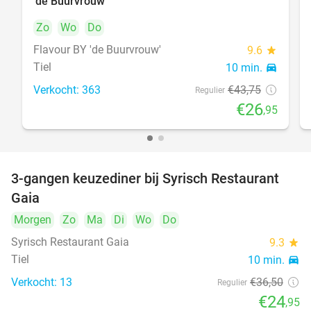
'de Buurvrouw'
Zo
Wo
Do
Flavour BY 'de Buurvrouw'
9.6
star
Tiel
10 min.
directions_car
Verkocht: 363
€43
,75
Regulier
€26
,95
3-gangen keuzediner bij Syrisch Restaurant
32%
Gaia
Morgen
Zo
Ma
Di
Wo
Do
Syrisch Restaurant Gaia
9.3
star
Tiel
10 min.
directions_car
Verkocht: 13
€36
,50
Regulier
€24
,95