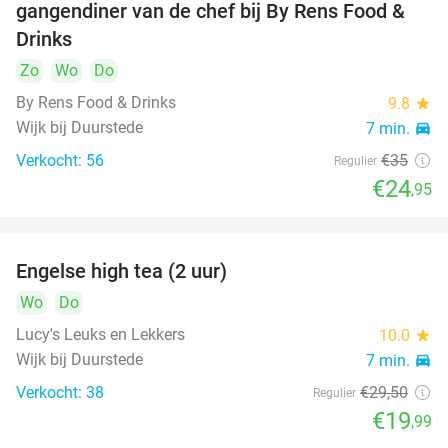
gangendiner van de chef bij By Rens Food &
Drinks
Zo
Wo
Do
By Rens Food & Drinks
9.8
star
Wijk bij Duurstede
7 min.
directions_car
Verkocht: 56
€35
Regulier
€24
,95
Engelse high tea (2 uur)
32%
Wo
Do
Lucy's Leuks en Lekkers
10.0
star
Wijk bij Duurstede
7 min.
directions_car
Verkocht: 38
€29
,50
Regulier
€19
,99