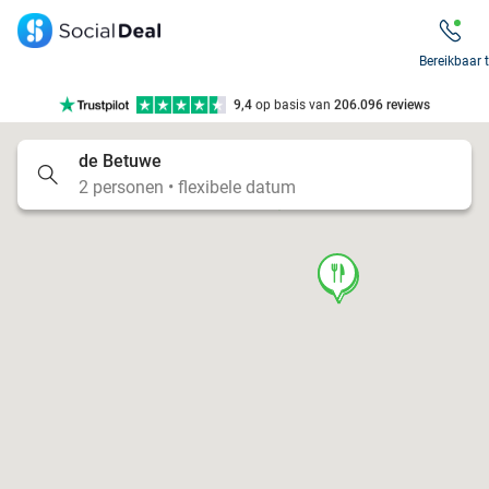
7 dagen per week beschikbaar
10+ miljoen leden
Bereikbaar 
9,4
op basis van
206.096 reviews
Tot wel 70% korting op uit eten
de Betuwe
7 dagen per week beschikbaar
food
2 personen • flexibele datum
10+ miljoen leden
food
food
food
food