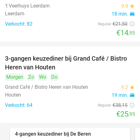
't Veerhuys Leerdam
9.9
star
Leerdam
18 min.
directions_car
Verkocht: 82
€21
,50
Regulier
€14
,95
3-gangen keuzediner bij Grand Café / Bistro
32%
Heren van Houten
Morgen
Zo
Wo
Do
Grand Café / Bistro Heren van Houten
9.2
star
Houten
19 min.
directions_car
Verkocht: 64
€38
,15
Regulier
€25
,95
4-gangen keuzediner bij De Beren
46%