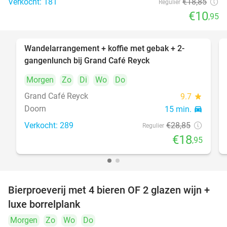
Verkocht: 181
€18
,85
Regulier
€10
,95
Wandelarrangement + koffie met gebak + 2-
34%
gangenlunch bij Grand Café Reyck
Morgen
Zo
Di
Wo
Do
Grand Café Reyck
9.7
star
Doorn
15 min.
directions_car
Verkocht: 289
€28
,85
Regulier
€18
,95
Bierproeverij met 4 bieren OF 2 glazen wijn +
30%
luxe borrelplank
Morgen
Zo
Wo
Do