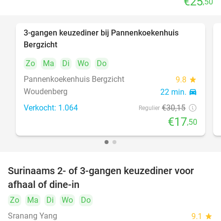
€25
,50
3-gangen keuzediner bij Pannenkoekenhuis
42%
Bergzicht
Zo
Ma
Di
Wo
Do
Pannenkoekenhuis Bergzicht
9.8
star
Woudenberg
22 min.
directions_car
Verkocht: 1.064
€30
,15
Regulier
€17
,50
Surinaams 2- of 3-gangen keuzediner voor
32%
afhaal of dine-in
Zo
Ma
Di
Wo
Do
Sranang Yang
9.1
star