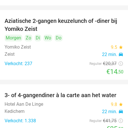
Aziatische 2-gangen keuzelunch of -diner bij
29%
Yomiko Zeist
Morgen
Zo
Di
Wo
Do
Yomiko Zeist
9.5
star
Zeist
22 min.
directions_car
Verkocht: 237
€20
,37
Regulier
€14
,50
3- of 4-gangendiner à la carte aan het water
39%
Hotel Aan De Linge
9.8
star
Kedichem
22 min.
directions_car
Verkocht: 1.338
€41
,75
Regulier