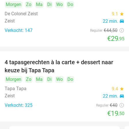
Morgen
Zo
Ma
Di
Wo
Do
De Colonel Zeist
9.1
star
Zeist
22 min.
directions_car
Verkocht: 147
€44
,50
Regulier
€29
,95
4 tapasgerechten à la carte + dessert naar
51%
keuze bij Tapa Tapa
Morgen
Zo
Ma
Di
Wo
Do
Tapa Tapa
9.4
star
Zeist
22 min.
directions_car
Verkocht: 325
€40
Regulier
€19
,50