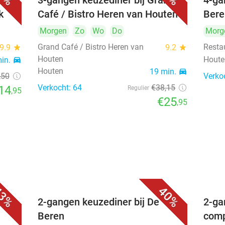
F 2
3-gangen keuzediner bij Grand
4-ga
k
Café / Bistro Heren van Houten
Bere
Morgen
Zo
Wo
Do
Morg
Grand Café / Bistro Heren van
Resta
9.9
star
9.2
star
Houten
Houte
min.
directions_car
Houten
19 min.
directions_car
,50
Verko
Verkocht: 64
€38
,15
14
Regulier
,95
€25
,95
3%
40%
2-gangen keuzediner bij De
2-ga
Beren
comp