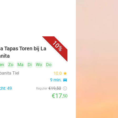
10%
ta Tapas Toren bij La
nita
en
Zo
Ma
Di
Wo
Do
banita Tiel
10.0
star
9 min.
directions_car
cht: 49
€19
,50
Regulier
€17
,50