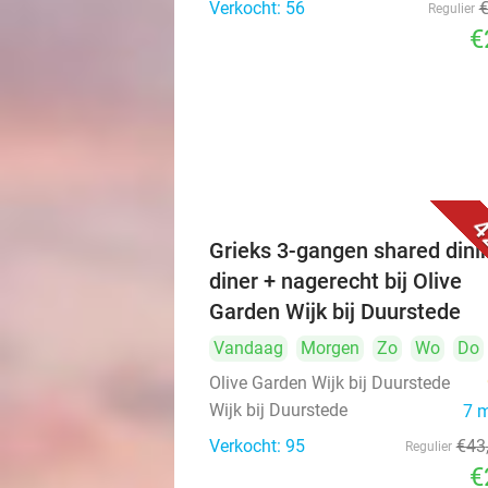
Verkocht: 56
Regulier
€
4
Grieks 3-gangen shared dini
diner + nagerecht bij Olive
Garden Wijk bij Duurstede
Vandaag
Morgen
Zo
Wo
Do
Olive Garden Wijk bij Duurstede
Wijk bij Duurstede
7 
Verkocht: 95
€43
Regulier
€