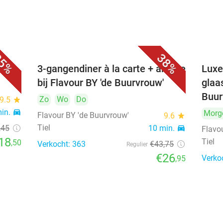
5%
38%
3-gangendiner à la carte + amuse
Luxe
bij Flavour BY 'de Buurvrouw'
glaa
Buur
Zo
Wo
Do
9.5
star
min.
directions_car
Morg
Flavour BY 'de Buurvrouw'
9.6
star
Tiel
,45
10 min.
directions_car
Flavo
18
Tiel
,50
Verkocht: 363
€43
,75
Regulier
€26
Verko
,95