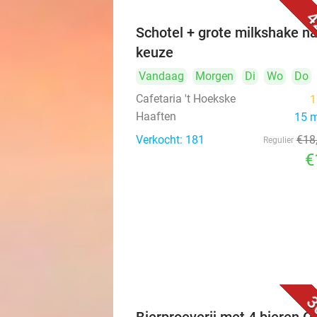
4
Schotel + grote milkshake n
keuze
Vandaag
Morgen
Di
Wo
Do
Cafetaria 't Hoekske
1
Haaften
15 
Verkocht: 181
€18
Regulier
€
3