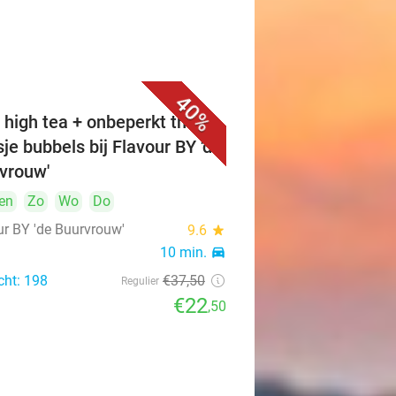
40%
 high tea + onbeperkt thee +
sje bubbels bij Flavour BY 'de
vrouw'
en
Zo
Wo
Do
ur BY 'de Buurvrouw'
9.6
star
10 min.
directions_car
cht: 198
€37
,50
Regulier
€22
,50