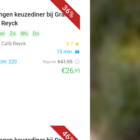
36%
ngen keuzediner bij Grand
 Reyck
en
Zo
Wo
Do
 Café Reyck
9.7
star
n
15 min.
directions_car
cht: 220
€41
,95
Regulier
€26
,95
46%