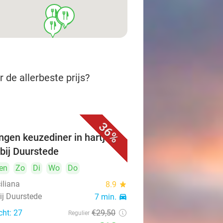
food
food
food
food
 de allerbeste prijs?
36%
ngen keuzediner in hartje
 bij Duurstede
en
Zo
Di
Wo
Do
iliana
8.9
star
ij Duurstede
7 min.
directions_car
cht: 27
€29
,50
Regulier