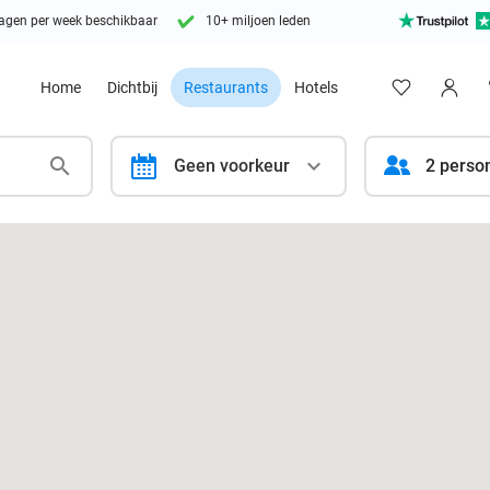
agen per week beschikbaar
10+ miljoen leden
Home
Dichtbij
Restaurants
Hotels
calendar
Geen voorkeur
2 perso