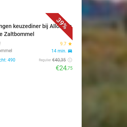
39%
ngen keuzediner bij Allora! in
je Zaltbommel
!
9.7
star
bommel
14 min.
directions_car
cht: 490
€40
,35
Regulier
€24
,75