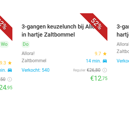
2%
52%
sch
3-gangen keuzelunch bij Allora!
3-ga
in hartje Zaltbommel
hart
Wo
Do
Allora
Zalt
Allora!
9.7
star
Zaltbommel
14 min.
directions_car
Verko
9.3
star
min.
directions_car
Verkocht: 540
€26
,80
Regulier
€12
,75
,50
24
,95