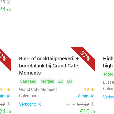
€35
24
,95
2%
37%
ng-
Bier- of cocktailproeverij +
High
borrelplank bij Grand Café
high 
Moments
Morg
Vandaag
Morgen
Zo
Do
Lust 
Cule
Grand Café Moments
9.7
star
9.8
star
Culemborg
min.
directions_car
8 min.
directions_car
Verko
,30
Verkocht: 16
€17
,50
Regulier
24
€10
,95
,95