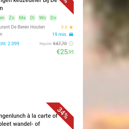
ngen keuzediner bij De
n
en
Zo
Ma
Di
Wo
Do
urant De Beren Houten
9.6
star
n
19 min.
directions_car
cht: 2.099
€47
,70
Regulier
€25
,95
34%
ngenlunch à la carte of
leet wandel- of