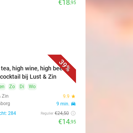
€18
,95
39%
 tea, high wine, high beer of
cocktail bij Lust & Zin
en
Zo
Di
Wo
& Zin
9.9
star
mborg
9 min.
directions_car
cht: 284
€24
,50
Regulier
€14
,95