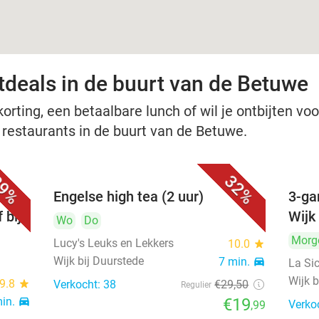
tdeals in de buurt van de Betuwe
rting, een betaalbare lunch of wil je ontbijten voor
e restaurants in de buurt van de Betuwe.
9%
32%
 3-
Engelse high tea (2 uur)
3-ga
 bij
Wijk
Wo
Do
Morg
Lucy's Leuks en Lekkers
10.0
star
Wijk bij Duurstede
7 min.
directions_car
La Sic
Wijk b
9.8
star
Verkocht: 38
€29
,50
Regulier
min.
directions_car
€19
Verko
,99