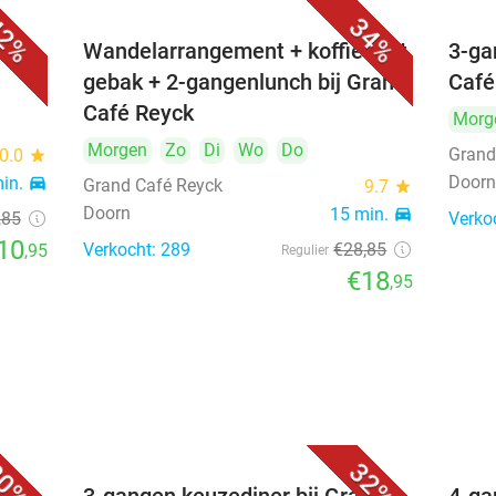
2%
34%
aar
Wandelarrangement + koffie met
3-ga
gebak + 2-gangenlunch bij Grand
Café
Café Reyck
Morg
Morgen
Zo
Di
Wo
Do
Grand
0.0
star
Door
min.
directions_car
Grand Café Reyck
9.7
star
Doorn
15 min.
directions_car
,85
Verko
10
Verkocht: 289
€28
,85
,95
Regulier
€18
,95
0%
32%