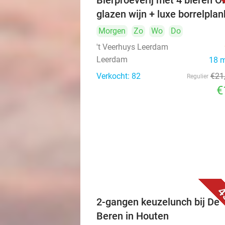
Bierproeverij met 4 bieren O
glazen wijn + luxe borrelplan
Morgen
Zo
Wo
Do
't Veerhuys Leerdam
Leerdam
18 
Verkocht: 82
€21
Regulier
€
4
2-gangen keuzelunch bij De
Beren in Houten