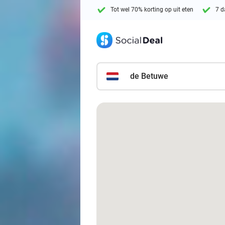
Tot wel 70% korting op uit eten
7 d
de Betuwe