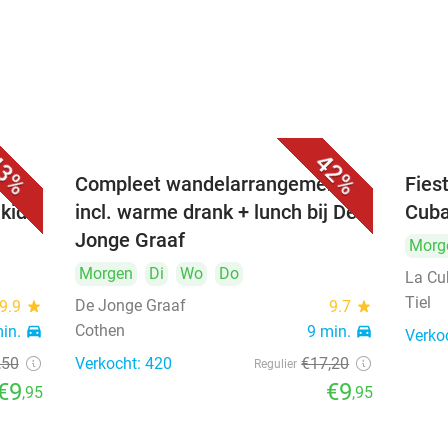
3%
42%
 evt.
Compleet wandelarrangement
Fies
 kids
incl. warme drank + lunch bij De
Cuba
Jonge Graaf
Morg
Morgen
Di
Wo
Do
La Cu
Tiel
De Jonge Graaf
9.9
star
9.7
star
Cothen
min.
directions_car
9 min.
directions_car
Verko
,50
Verkocht: 420
€17
,20
Regulier
€9
€9
,95
,95