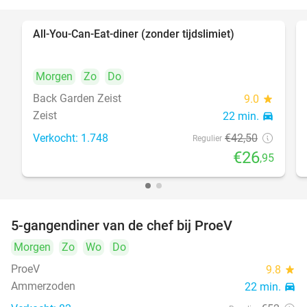
All-You-Can-Eat-diner (zonder tijdslimiet)
37%
Morgen
Zo
Do
Back Garden Zeist
9.0
star
Zeist
22 min.
directions_car
Verkocht: 1.748
€42
,50
Regulier
€26
,95
5-gangendiner van de chef bij ProeV
31%
Morgen
Zo
Wo
Do
ProeV
9.8
star
Ammerzoden
22 min.
directions_car