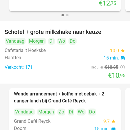
€12
,75
Schotel + grote milkshake naar keuze
42%
Vandaag
Morgen
Di
Wo
Do
Cafetaria 't Hoekske
10.0
star
Haaften
15 min.
directions_car
Verkocht: 171
€18
,85
Regulier
€10
,95
Wandelarrangement + koffie met gebak + 2-
34%
gangenlunch bij Grand Café Reyck
Vandaag
Morgen
Zo
Di
Wo
Do
Grand Café Reyck
9.7
star
Doorn
15 min.
directions_car