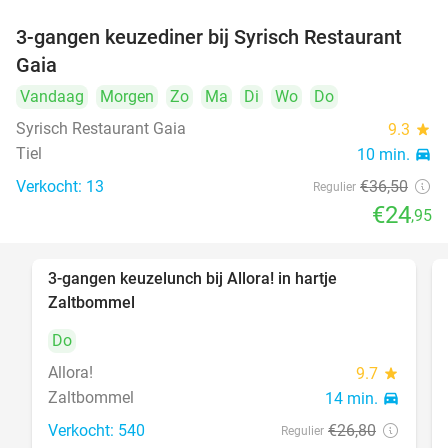
3-gangen keuzediner bij Syrisch Restaurant
32%
Gaia
Vandaag
Morgen
Zo
Ma
Di
Wo
Do
Syrisch Restaurant Gaia
9.3
star
Tiel
10 min.
directions_car
Verkocht: 13
€36
,50
Regulier
€24
,95
3-gangen keuzelunch bij Allora! in hartje
52%
Zaltbommel
Do
Allora!
9.7
star
Zaltbommel
14 min.
directions_car
Verkocht: 540
€26
,80
Regulier