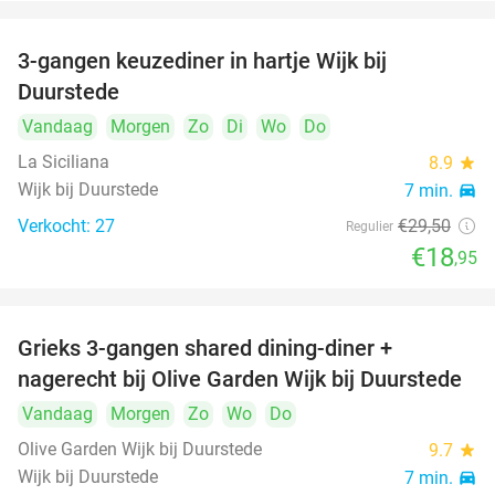
3-gangen keuzediner in hartje Wijk bij
36%
Duurstede
Vandaag
Morgen
Zo
Di
Wo
Do
La Siciliana
8.9
star
Wijk bij Duurstede
7 min.
directions_car
Verkocht: 27
€29
,50
Regulier
€18
,95
Grieks 3-gangen shared dining-diner +
42%
nagerecht bij Olive Garden Wijk bij Duurstede
Vandaag
Morgen
Zo
Wo
Do
Olive Garden Wijk bij Duurstede
9.7
star
Wijk bij Duurstede
7 min.
directions_car