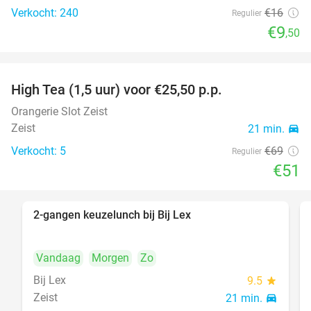
Verkocht: 240
€16
Regulier
€9
,50
High Tea (1,5 uur) voor €25,50 p.p.
26%
Orangerie Slot Zeist
Zeist
21 min.
directions_car
Verkocht: 5
€69
Regulier
€51
2-gangen keuzelunch bij Bij Lex
30%
Vandaag
Morgen
Zo
Bij Lex
9.5
star
Zeist
21 min.
directions_car