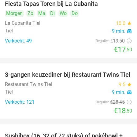
Fiesta Tapas Toren bij La Cubanita
10%
Morgen
Zo
Ma
Di
Wo
Do
La Cubanita Tiel
10.0
star
Tiel
9 min.
directions_car
Verkocht: 49
€19
,50
Regulier
€17
,50
3-gangen keuzediner bij Restaurant Twins Tiel
35%
Restaurant Twins Tiel
9.5
star
Tiel
9 min.
directions_car
Verkocht: 121
€28
,45
Regulier
€18
,50
Sushibox (16, 32 of 72 stuks) of pokébowl +