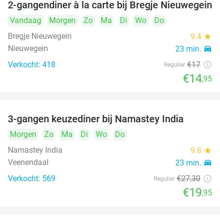
2-gangendiner à la carte bij Bregje Nieuwegein
12%
Vandaag
Morgen
Zo
Ma
Di
Wo
Do
Bregje Nieuwegein
9.4
star
Nieuwegein
23 min.
directions_car
Verkocht: 418
€17
Regulier
€14
,95
3-gangen keuzediner bij Namastey India
27%
Morgen
Zo
Ma
Di
Wo
Do
Namastey India
9.8
star
Veenendaal
23 min.
directions_car
Verkocht: 569
€27
,30
Regulier
€19
,95