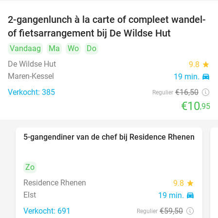
2-gangenlunch à la carte of compleet wandel-
34%
of fietsarrangement bij De Wildse Hut
Vandaag
Ma
Wo
Do
De Wildse Hut
9.8
star
Maren-Kessel
19 min.
directions_car
Verkocht: 385
€16
,50
Regulier
€10
,95
5-gangendiner van de chef bij Residence Rhenen
36%
Zo
Residence Rhenen
9.8
star
Elst
19 min.
directions_car
Verkocht: 691
€59
,50
Regulier