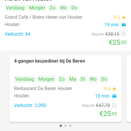
Vandaag
Morgen
Zo
Wo
Do
Grand Café / Bistro Heren van Houten
9.2
star
Houten
19 min.
directions_car
Verkocht: 64
€38
,15
Regulier
€25
,95
4-gangen keuzediner bij De Beren
46%
Vandaag
Morgen
Zo
Ma
Di
Wo
Do
Restaurant De Beren Houten
9.6
star
Houten
19 min.
directions_car
Verkocht: 2.090
€47
,70
Regulier
€25
,95