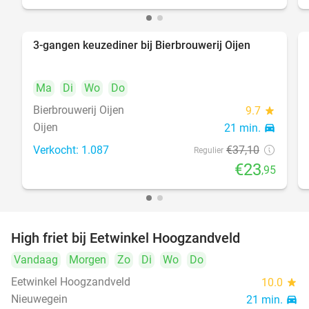
3-gangen keuzediner bij Bierbrouwerij Oijen
35%
Ma
Di
Wo
Do
Bierbrouwerij Oijen
9.7
star
Oijen
21 min.
directions_car
Verkocht: 1.087
€37
,10
Regulier
€23
,95
High friet bij Eetwinkel Hoogzandveld
41%
Vandaag
Morgen
Zo
Di
Wo
Do
Eetwinkel Hoogzandveld
10.0
star
Nieuwegein
21 min.
directions_car