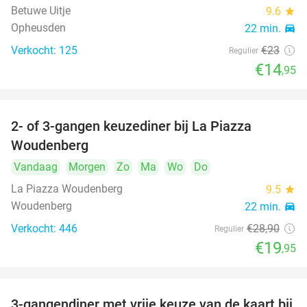
Betuwe Uitje
9.6
star
Opheusden
22 min.
directions_car
Verkocht: 125
€23
Regulier
€14
,95
2- of 3-gangen keuzediner bij La Piazza
31%
Woudenberg
Vandaag
Morgen
Zo
Ma
Wo
Do
La Piazza Woudenberg
9.5
star
Woudenberg
22 min.
directions_car
Verkocht: 446
€28
,90
Regulier
€19
,95
3-gangendiner met vrije keuze van de kaart bij