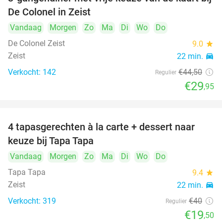
33%
De Colonel in Zeist
Vandaag
Morgen
Zo
Ma
Di
Wo
Do
De Colonel Zeist
9.0
star
Zeist
22 min.
directions_car
Verkocht: 142
€44
,50
Regulier
€29
,95
4 tapasgerechten à la carte + dessert naar
51%
keuze bij Tapa Tapa
Vandaag
Morgen
Zo
Ma
Di
Wo
Do
Tapa Tapa
9.4
star
Zeist
22 min.
directions_car
Verkocht: 319
€40
Regulier
€19
,50