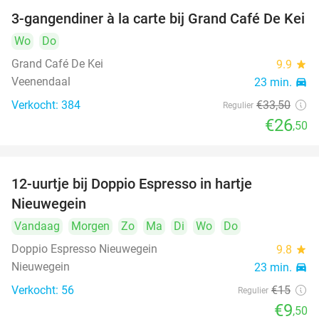
3-gangendiner à la carte bij Grand Café De Kei
21%
Wo
Do
Grand Café De Kei
9.9
star
Veenendaal
23 min.
directions_car
Verkocht: 384
€33
,50
Regulier
€26
,50
12-uurtje bij Doppio Espresso in hartje
37%
Nieuwegein
Vandaag
Morgen
Zo
Ma
Di
Wo
Do
Doppio Espresso Nieuwegein
9.8
star
Nieuwegein
23 min.
directions_car
Verkocht: 56
€15
Regulier
€9
,50