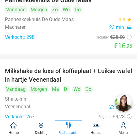
Pannenkoekhuis De Oude Maas
Vandaag
Morgen
Zo
Wo
Do
Pannenkoekhuis De Oude Maas
9.8
star
Macharen
23 min.
directions_car
Verkocht: 298
€25
,50
Regulier
€16
,95
Milkshake de luxe of koffieplaat + Luikse wafel
36%
in hartje Veenendaal
Vandaag
Morgen
Ma
Di
Wo
Do
Shake-inn
9.8
star
Veenendaal
23 min.
directions_car
Verkocht: 267
€9
,23
Regulier
€5
,95
Home
Dichtbij
Restaurants
Hotels
Menu