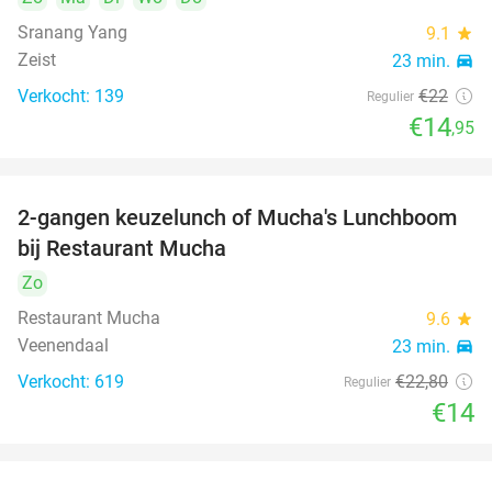
Sranang Yang
9.1
star
Zeist
23 min.
directions_car
Verkocht: 139
€22
Regulier
€14
,95
2-gangen keuzelunch of Mucha's Lunchboom
39%
bij Restaurant Mucha
Zo
Restaurant Mucha
9.6
star
Veenendaal
23 min.
directions_car
Verkocht: 619
€22
,80
Regulier
€14