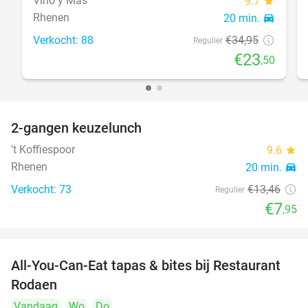
Vino y Mas
9.7
star
Rhenen
20 min.
directions_car
Verkocht: 88
€34
,95
Regulier
€23
,50
2-gangen keuzelunch
41%
't Koffiespoor
9.6
star
Rhenen
20 min.
directions_car
Verkocht: 73
€13
,46
Regulier
€7
,95
All-You-Can-Eat tapas & bites bij Restaurant
24%
Rodaen
Vandaag
Wo
Do