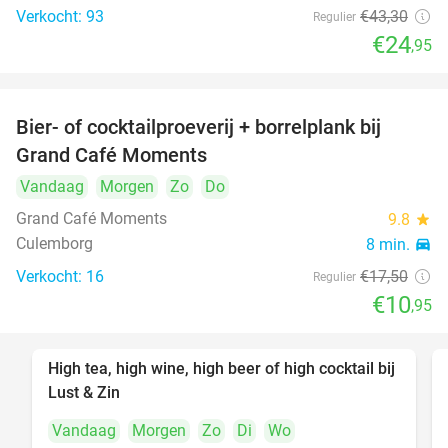
Verkocht: 93
€43
,30
Regulier
€24
,95
Bier- of cocktailproeverij + borrelplank bij
37%
Grand Café Moments
Vandaag
Morgen
Zo
Do
Grand Café Moments
9.8
star
Culemborg
8 min.
directions_car
Verkocht: 16
€17
,50
Regulier
€10
,95
High tea, high wine, high beer of high cocktail bij
39%
Lust & Zin
Vandaag
Morgen
Zo
Di
Wo