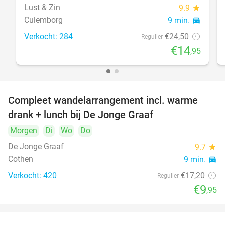
Lust & Zin
9.9
star
Culemborg
9 min.
directions_car
Verkocht: 284
€24
,50
Regulier
€14
,95
Compleet wandelarrangement incl. warme
42%
drank + lunch bij De Jonge Graaf
Morgen
Di
Wo
Do
De Jonge Graaf
9.7
star
Cothen
9 min.
directions_car
Verkocht: 420
€17
,20
Regulier
€9
,95