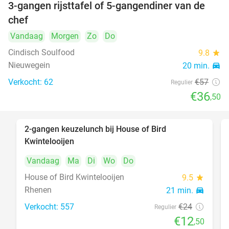
3-gangen rijsttafel of 5-gangendiner van de
36%
chef
Vandaag
Morgen
Zo
Do
Cindisch Soulfood
9.8
star
Nieuwegein
20 min.
directions_car
Verkocht: 62
€57
Regulier
€36
,50
2-gangen keuzelunch bij House of Bird
48%
Kwintelooijen
Vandaag
Ma
Di
Wo
Do
House of Bird Kwintelooijen
9.5
star
Rhenen
21 min.
directions_car
Verkocht: 557
€24
Regulier
€12
,50