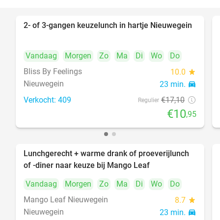
2- of 3-gangen keuzelunch in hartje Nieuwegein
36%
Vandaag
Morgen
Zo
Ma
Di
Wo
Do
Bliss By Feelings
10.0
star
Nieuwegein
23 min.
directions_car
Verkocht: 409
€17
,10
Regulier
€10
,95
Lunchgerecht + warme drank of proeverijlunch
41%
of -diner naar keuze bij Mango Leaf
Vandaag
Morgen
Zo
Ma
Di
Wo
Do
Mango Leaf Nieuwegein
8.7
star
Nieuwegein
23 min.
directions_car