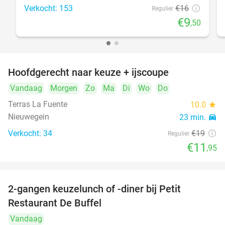
Verkocht: 153
€16
Regulier
€9
,50
Hoofdgerecht naar keuze + ijscoupe
37%
Vandaag
Morgen
Zo
Ma
Di
Wo
Do
Terras La Fuente
10.0
star
Nieuwegein
23 min.
directions_car
Verkocht: 34
€19
Regulier
€11
,95
2-gangen keuzelunch of -diner bij Petit
41%
Restaurant De Buffel
Vandaag