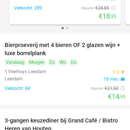
Verkocht: 289
€28
,85
Regulier
€18
,95
Bierproeverij met 4 bieren OF 2 glazen wijn +
30%
luxe borrelplank
Vandaag
Morgen
Zo
Wo
Do
't Veerhuys Leerdam
9.9
star
Leerdam
18 min.
directions_car
Verkocht: 84
€21
,50
Regulier
€14
,95
3-gangen keuzediner bij Grand Café / Bistro
32%
Heren van Houten