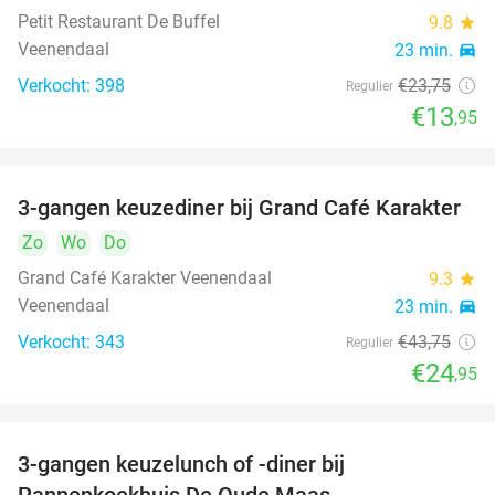
Petit Restaurant De Buffel
9.8
star
Veenendaal
23 min.
directions_car
Verkocht: 398
€23
,75
Regulier
€13
,95
3-gangen keuzediner bij Grand Café Karakter
43%
Zo
Wo
Do
Grand Café Karakter Veenendaal
9.3
star
Veenendaal
23 min.
directions_car
Verkocht: 343
€43
,75
Regulier
€24
,95
3-gangen keuzelunch of -diner bij
34%