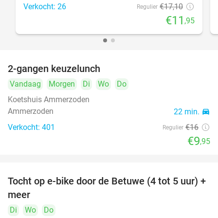
Verkocht: 26
€17
,10
Regulier
€11
,95
2-gangen keuzelunch
38%
Vandaag
Morgen
Di
Wo
Do
Koetshuis Ammerzoden
Ammerzoden
22 min.
directions_car
Verkocht: 401
€16
Regulier
€9
,95
Tocht op e-bike door de Betuwe (4 tot 5 uur) +
35%
meer
Di
Wo
Do