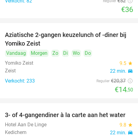
Verkocht: 82
€52
Regulier
€36
Aziatische 2-gangen keuzelunch of -diner bij
29%
Yomiko Zeist
Vandaag
Morgen
Zo
Di
Wo
Do
Yomiko Zeist
9.5
star
Zeist
22 min.
directions_car
Verkocht: 233
€20
,37
Regulier
€14
,50
3- of 4-gangendiner à la carte aan het water
39%
Hotel Aan De Linge
9.8
star
Kedichem
22 min.
directions_car