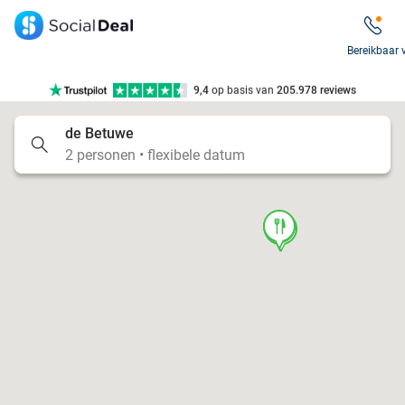
7 dagen per week beschikbaar
10+ miljoen leden
Bereikbaar 
9,4
op basis van
205.978 reviews
Tot wel 70% korting op uit eten
de Betuwe
7 dagen per week beschikbaar
food
2 personen • flexibele datum
10+ miljoen leden
food
food
food
food