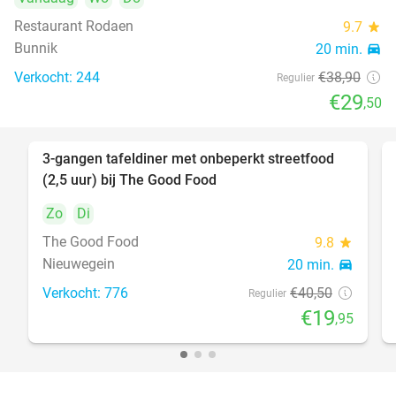
Restaurant Rodaen
9.7
star
Bunnik
20 min.
directions_car
Verkocht: 244
€38
,90
Regulier
€29
,50
3-gangen tafeldiner met onbeperkt streetfood
51%
(2,5 uur) bij The Good Food
Zo
Di
The Good Food
9.8
star
Nieuwegein
20 min.
directions_car
Verkocht: 776
€40
,50
Regulier
€19
,95