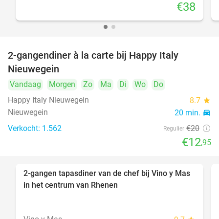
€38
2-gangendiner à la carte bij Happy Italy
35%
Nieuwegein
Vandaag
Morgen
Zo
Ma
Di
Wo
Do
Happy Italy Nieuwegein
8.7
star
Nieuwegein
20 min.
directions_car
Verkocht: 1.562
€20
Regulier
€12
,95
2-gangen tapasdiner van de chef bij Vino y Mas
33%
in het centrum van Rhenen