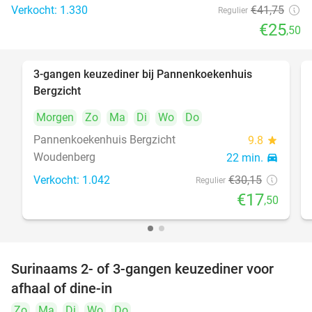
Verkocht: 1.330
€41
,75
Regulier
€25
,50
3-gangen keuzediner bij Pannenkoekenhuis
42%
Bergzicht
Morgen
Zo
Ma
Di
Wo
Do
Pannenkoekenhuis Bergzicht
9.8
star
Woudenberg
22 min.
directions_car
Verkocht: 1.042
€30
,15
Regulier
€17
,50
Surinaams 2- of 3-gangen keuzediner voor
32%
afhaal of dine-in
Zo
Ma
Di
Wo
Do