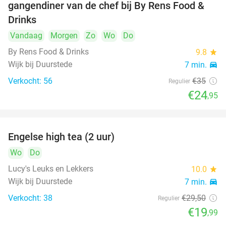
gangendiner van de chef bij By Rens Food &
Drinks
Vandaag
Morgen
Zo
Wo
Do
By Rens Food & Drinks
9.8
star
Wijk bij Duurstede
7 min.
directions_car
Verkocht: 56
€35
Regulier
€24
,95
Engelse high tea (2 uur)
32%
Wo
Do
Lucy's Leuks en Lekkers
10.0
star
Wijk bij Duurstede
7 min.
directions_car
Verkocht: 38
€29
,50
Regulier
€19
,99