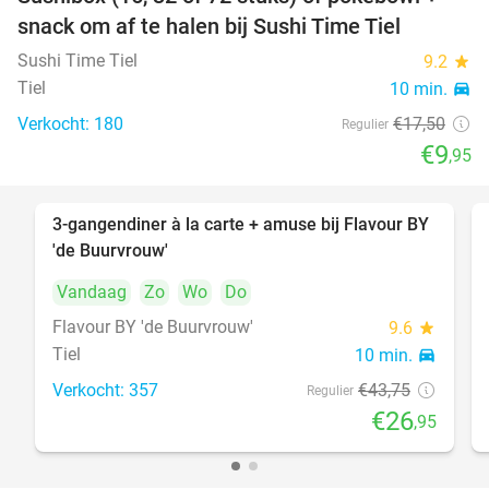
43%
snack om af te halen bij Sushi Time Tiel
Sushi Time Tiel
9.2
star
Tiel
10 min.
directions_car
Verkocht: 180
€17
,50
Regulier
€9
,95
3-gangendiner à la carte + amuse bij Flavour BY
38%
'de Buurvrouw'
Vandaag
Zo
Wo
Do
Flavour BY 'de Buurvrouw'
9.6
star
Tiel
10 min.
directions_car
Verkocht: 357
€43
,75
Regulier
€26
,95