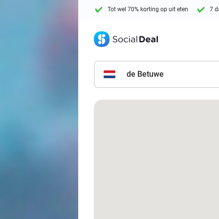
Tot wel 70% korting op uit eten
7 d
de Betuwe