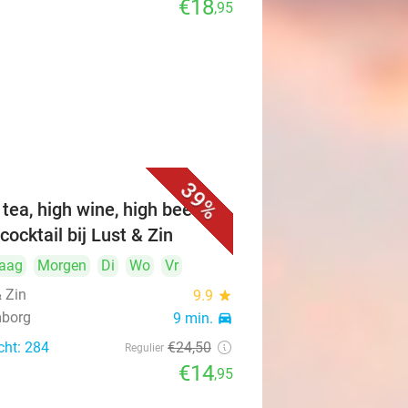
€18
,95
39%
 tea, high wine, high beer of
cocktail bij Lust & Zin
aag
Morgen
Di
Wo
Vr
& Zin
9.9
star
mborg
9 min.
directions_car
cht: 284
€24
,50
Regulier
€14
,95