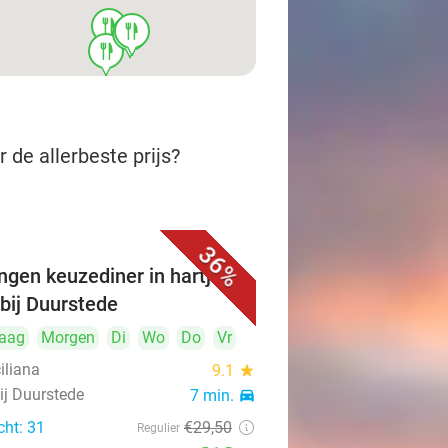
food
food
food
food
 de allerbeste prijs?
36%
ngen keuzediner in hartje
 bij Duurstede
aag
Morgen
Di
Wo
Do
Vr
iliana
9.1
star
ij Duurstede
7 min.
directions_car
cht: 31
€29
,50
Regulier