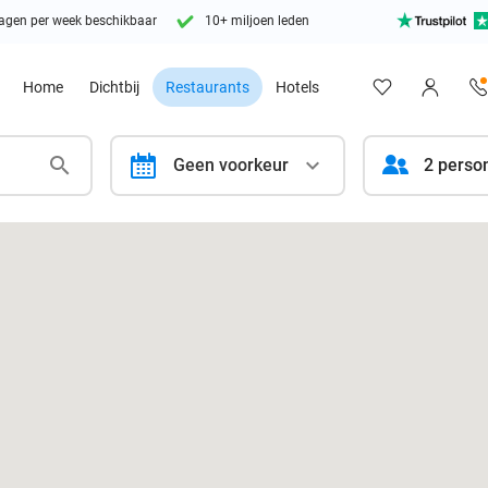
agen per week beschikbaar
10+ miljoen leden
Home
Dichtbij
Restaurants
Hotels
calendar
Geen voorkeur
2 perso