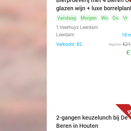
Bierproeverij met 4 bieren O
glazen wijn + luxe borrelplan
Vandaag
Morgen
Wo
Do
Vr
't Veerhuys Leerdam
Leerdam
18 
Verkocht: 82
€21
Regulier
€
4
2-gangen keuzelunch bij De
Beren in Houten