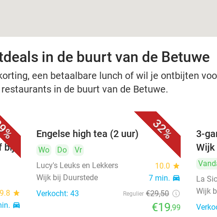
tdeals in de buurt van de Betuwe
rting, een betaalbare lunch of wil je ontbijten voor
e restaurants in de buurt van de Betuwe.
9%
32%
 3-
Engelse high tea (2 uur)
3-ga
 bij
Wijk
Wo
Do
Vr
Vand
Lucy's Leuks en Lekkers
10.0
star
Wijk bij Duurstede
7 min.
directions_car
La Sic
Wijk b
9.8
star
Verkocht: 43
€29
,50
Regulier
min.
directions_car
€19
Verko
,99