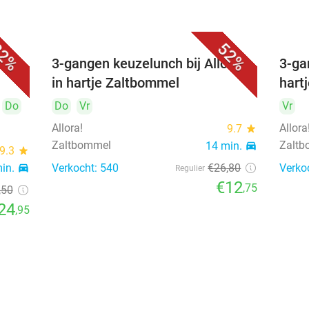
2%
52%
sch
3-gangen keuzelunch bij Allora!
3-ga
in hartje Zaltbommel
hart
Do
Do
Vr
Vr
Allora!
Allora
9.7
star
Zaltbommel
Zalt
14 min.
directions_car
9.3
star
min.
directions_car
Verkocht: 540
€26
,80
Verko
Regulier
€12
,75
,50
24
,95