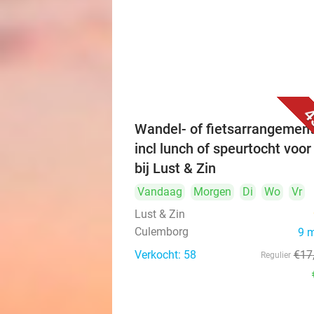
4
Wandel- of fietsarrangement
incl lunch of speurtocht voor
bij Lust & Zin
Vandaag
Morgen
Di
Wo
Vr
Lust & Zin
Culemborg
9 
Verkocht: 58
€17
Regulier