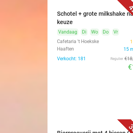
4
Schotel + grote milkshake n
keuze
Vandaag
Di
Wo
Do
Vr
Cafetaria 't Hoekske
1
Haaften
15 
Verkocht: 181
€18
Regulier
€
3