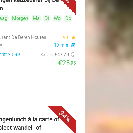
ngen keuzediner bij De
n
aag
Morgen
Ma
Di
Wo
Do
urant De Beren Houten
9.6
star
n
19 min.
directions_car
cht: 2.099
€47
,70
Regulier
€25
,95
34%
ngenlunch à la carte of
leet wandel- of