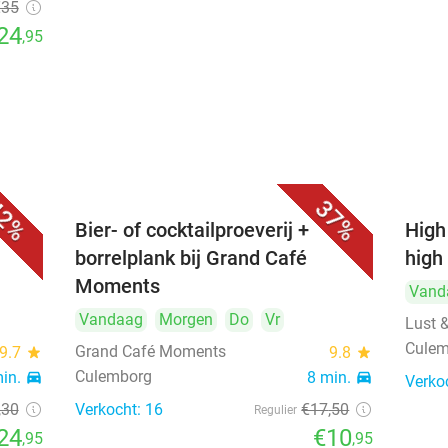
€35
24
,95
2%
37%
ng-
Bier- of cocktailproeverij +
High
borrelplank bij Grand Café
high 
Moments
Vand
Vandaag
Morgen
Do
Vr
Lust 
Cule
Grand Café Moments
9.7
star
9.8
star
Culemborg
min.
directions_car
8 min.
directions_car
Verko
,30
Verkocht: 16
€17
,50
Regulier
24
€10
,95
,95