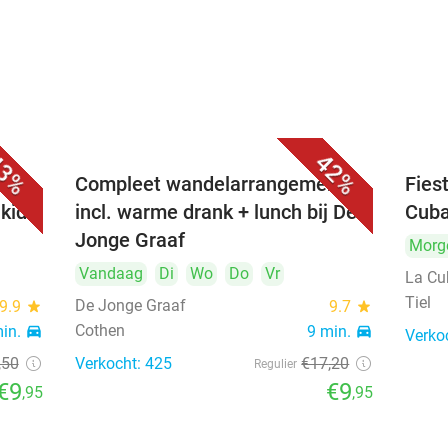
3%
42%
 evt.
Compleet wandelarrangement
Fies
 kids
incl. warme drank + lunch bij De
Cuba
Jonge Graaf
Morg
Vandaag
Di
Wo
Do
Vr
La Cu
Tiel
De Jonge Graaf
9.9
star
9.7
star
Cothen
min.
directions_car
9 min.
directions_car
Verko
,50
Verkocht: 425
€17
,20
Regulier
€9
€9
,95
,95