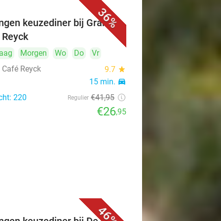
36%
ngen keuzediner bij Grand
 Reyck
aag
Morgen
Wo
Do
Vr
 Café Reyck
9.7
star
n
15 min.
directions_car
cht: 220
€41
,95
Regulier
€26
,95
46%