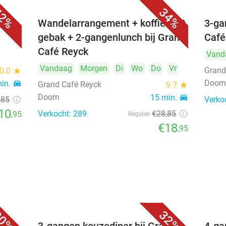
2%
34%
aar
Wandelarrangement + koffie met
3-ga
gebak + 2-gangenlunch bij Grand
Café
Café Reyck
Vand
Vandaag
Morgen
Di
Wo
Do
Vr
Grand
0.0
star
Door
min.
directions_car
Grand Café Reyck
9.7
star
Doorn
15 min.
directions_car
,85
Verko
10
Verkocht: 289
€28
,85
,95
Regulier
€18
,95
0%
32%