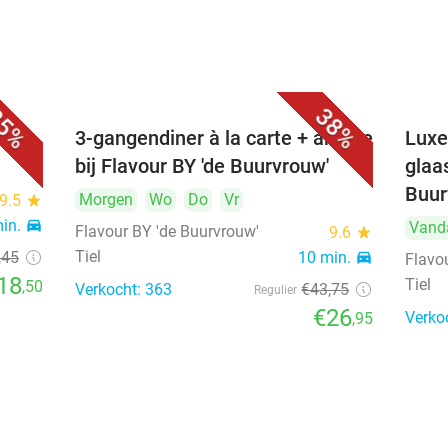
5%
38%
3-gangendiner à la carte + amuse
Luxe
bij Flavour BY 'de Buurvrouw'
glaa
Buur
Morgen
Wo
Do
Vr
9.5
star
min.
directions_car
Vand
Flavour BY 'de Buurvrouw'
9.6
star
Tiel
,45
10 min.
directions_car
Flavo
18
Tiel
,50
Verkocht: 363
€43
,75
Regulier
€26
Verko
,95