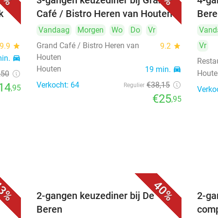
F 2
3-gangen keuzediner bij Grand
4-ga
k
Café / Bistro Heren van Houten
Bere
Vandaag
Morgen
Wo
Do
Vr
Vand
Grand Café / Bistro Heren van
Vr
9.9
star
9.2
star
Houten
min.
directions_car
Resta
Houten
19 min.
directions_car
Houte
,50
Verkocht: 64
€38
,15
14
Regulier
,95
Verko
€25
,95
3%
40%
2-gangen keuzediner bij De
2-ga
Beren
comp