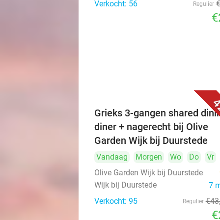
Verkocht: 56
Regulier
€
4
Grieks 3-gangen shared dini
diner + nagerecht bij Olive
Garden Wijk bij Duurstede
Vandaag
Morgen
Wo
Do
Vr
Olive Garden Wijk bij Duurstede
Wijk bij Duurstede
7 
Verkocht: 95
€43
Regulier
€