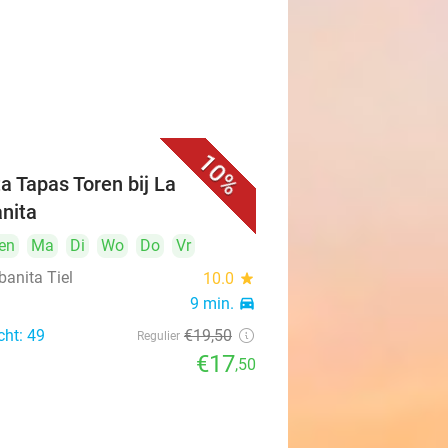
10%
ta Tapas Toren bij La
nita
en
Ma
Di
Wo
Do
Vr
banita Tiel
10.0
star
9 min.
directions_car
cht: 49
€19
,50
Regulier
€17
,50