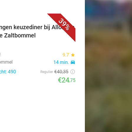
39%
ngen keuzediner bij Allora! in
je Zaltbommel
!
9.7
star
bommel
14 min.
directions_car
cht: 490
€40
,35
Regulier
€24
,75