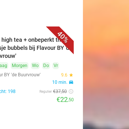
40%
 high tea + onbeperkt thee +
sje bubbels bij Flavour BY 'de
vrouw'
aag
Morgen
Wo
Do
Vr
ur BY 'de Buurvrouw'
9.6
star
10 min.
directions_car
cht: 198
€37
,50
Regulier
€22
,50