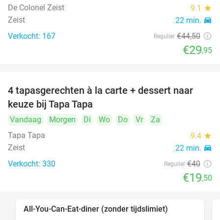
De Colonel Zeist
9.1
star
Zeist
22 min.
directions_car
Verkocht: 167
€44
,50
Regulier
€29
,95
4 tapasgerechten à la carte + dessert naar
51%
keuze bij Tapa Tapa
Vandaag
Morgen
Di
Wo
Do
Vr
Za
Tapa Tapa
9.4
star
Zeist
22 min.
directions_car
Verkocht: 330
€40
Regulier
€19
,50
All-You-Can-Eat-diner (zonder tijdslimiet)
37%