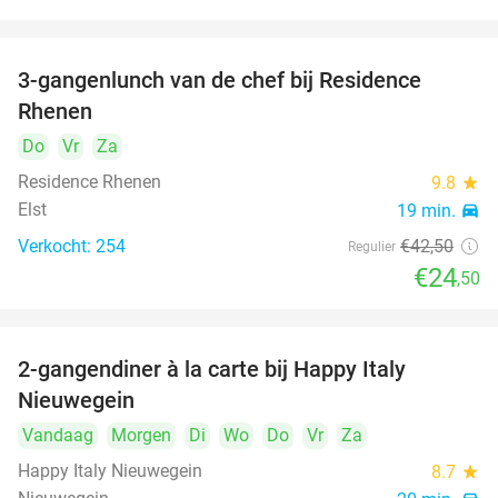
3-gangenlunch van de chef bij Residence
42%
Rhenen
Do
Vr
Za
Residence Rhenen
9.8
star
Elst
19 min.
directions_car
Verkocht: 254
€42
,50
Regulier
€24
,50
2-gangendiner à la carte bij Happy Italy
35%
Nieuwegein
Vandaag
Morgen
Di
Wo
Do
Vr
Za
Happy Italy Nieuwegein
8.7
star