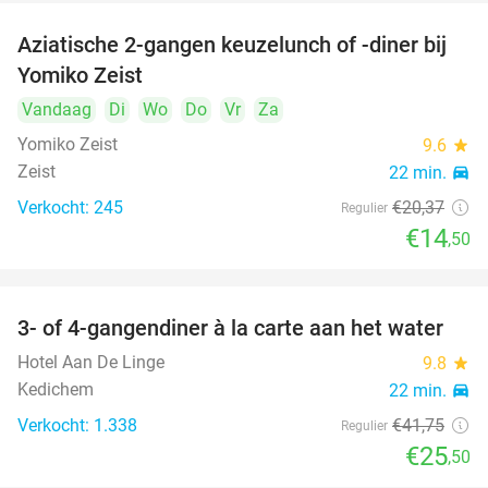
Aziatische 2-gangen keuzelunch of -diner bij
29%
Yomiko Zeist
Vandaag
Di
Wo
Do
Vr
Za
Yomiko Zeist
9.6
star
Zeist
22 min.
directions_car
Verkocht: 245
€20
,37
Regulier
€14
,50
3- of 4-gangendiner à la carte aan het water
39%
Hotel Aan De Linge
9.8
star
Kedichem
22 min.
directions_car
Verkocht: 1.338
€41
,75
Regulier
€25
,50