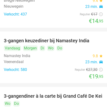
Bregje Nieuwegein
9.4
star
Nieuwegein
23 min.
directions_car
Verkocht: 437
€17
Regulier
€14
,95
3-gangen keuzediner bij Namastey India
27%
Vandaag
Morgen
Di
Wo
Do
Namastey India
9.8
star
Veenendaal
23 min.
directions_car
Verkocht: 580
€27
,30
Regulier
€19
,95
3-gangendiner à la carte bij Grand Café De Kei
21%
Wo
Do