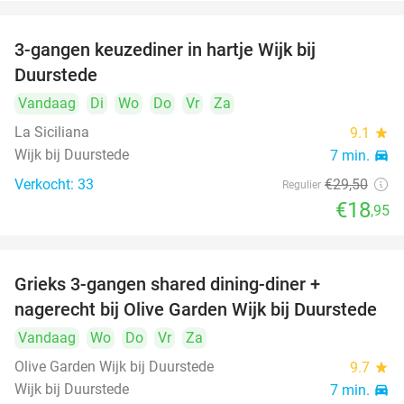
3-gangen keuzediner in hartje Wijk bij
36%
Duurstede
Vandaag
Di
Wo
Do
Vr
Za
La Siciliana
9.1
star
Wijk bij Duurstede
7 min.
directions_car
Verkocht: 33
€29
,50
Regulier
€18
,95
Grieks 3-gangen shared dining-diner +
42%
nagerecht bij Olive Garden Wijk bij Duurstede
Vandaag
Wo
Do
Vr
Za
Olive Garden Wijk bij Duurstede
9.7
star
Wijk bij Duurstede
7 min.
directions_car