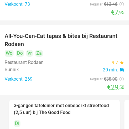
Verkocht: 73
€13
,46
Regulier
€7
,95
All-You-Can-Eat tapas & bites bij Restaurant
24%
Rodaen
Wo
Do
Vr
Za
Restaurant Rodaen
9.7
star
Bunnik
20 min.
directions_car
Verkocht: 269
€38
,90
Regulier
€29
,50
3-gangen tafeldiner met onbeperkt streetfood
51%
(2,5 uur) bij The Good Food
Di