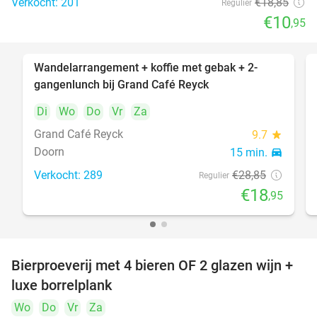
Verkocht: 201
€18
,85
Regulier
€10
,95
Wandelarrangement + koffie met gebak + 2-
34%
gangenlunch bij Grand Café Reyck
Di
Wo
Do
Vr
Za
Grand Café Reyck
9.7
star
Doorn
15 min.
directions_car
Verkocht: 289
€28
,85
Regulier
€18
,95
Bierproeverij met 4 bieren OF 2 glazen wijn +
30%
luxe borrelplank
Wo
Do
Vr
Za