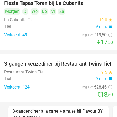
Fiesta Tapas Toren bij La Cubanita
10%
Morgen
Di
Wo
Do
Vr
Za
La Cubanita Tiel
10.0
star
Tiel
9 min.
directions_car
Verkocht: 49
€19
,50
Regulier
€17
,50
3-gangen keuzediner bij Restaurant Twins Tiel
35%
Restaurant Twins Tiel
9.5
star
Tiel
9 min.
directions_car
Verkocht: 124
€28
,45
Regulier
€18
,50
3-gangendiner à la carte + amuse bij Flavour BY
38%