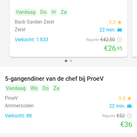
Vandaag
Do
Vr
Za
Back Garden Zeist
9.0
star
Zeist
22 min.
directions_car
Verkocht: 1.833
€42
,50
Regulier
€26
,95
5-gangendiner van de chef bij ProeV
31%
Vandaag
Wo
Do
Za
ProeV
9.8
star
Ammerzoden
22 min.
directions_car
Verkocht: 88
€52
Regulier
€36