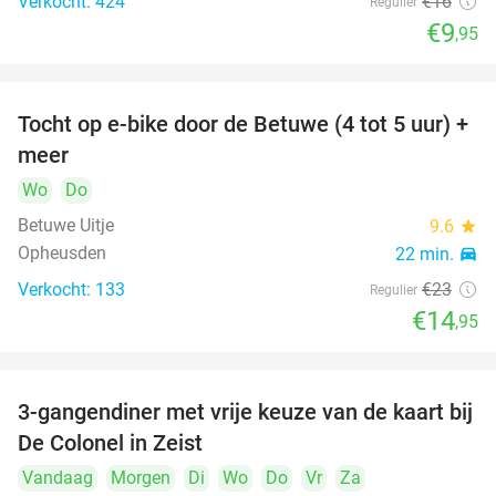
Verkocht: 424
€16
Regulier
€9
,95
Tocht op e-bike door de Betuwe (4 tot 5 uur) +
35%
meer
Wo
Do
Betuwe Uitje
9.6
star
Opheusden
22 min.
directions_car
Verkocht: 133
€23
Regulier
€14
,95
3-gangendiner met vrije keuze van de kaart bij
33%
De Colonel in Zeist
Vandaag
Morgen
Di
Wo
Do
Vr
Za