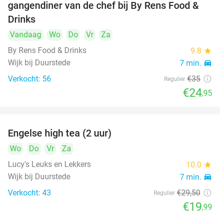
gangendiner van de chef bij By Rens Food &
Drinks
Vandaag
Wo
Do
Vr
Za
By Rens Food & Drinks
9.8
star
Wijk bij Duurstede
7 min.
directions_car
Verkocht: 56
€35
Regulier
€24
,95
Engelse high tea (2 uur)
32%
Wo
Do
Vr
Za
Lucy's Leuks en Lekkers
10.0
star
Wijk bij Duurstede
7 min.
directions_car
Verkocht: 43
€29
,50
Regulier
€19
,99