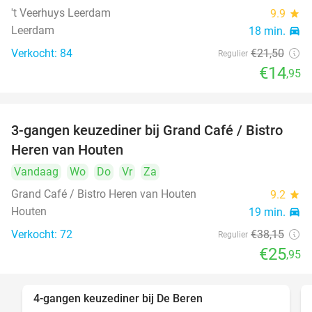
't Veerhuys Leerdam
9.9
star
Leerdam
18 min.
directions_car
Verkocht: 84
€21
,50
Regulier
€14
,95
3-gangen keuzediner bij Grand Café / Bistro
32%
Heren van Houten
Vandaag
Wo
Do
Vr
Za
Grand Café / Bistro Heren van Houten
9.2
star
Houten
19 min.
directions_car
Verkocht: 72
€38
,15
Regulier
€25
,95
4-gangen keuzediner bij De Beren
46%