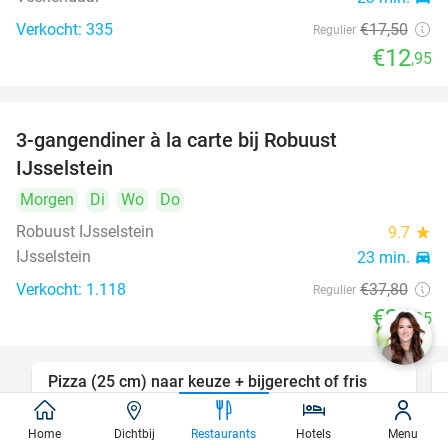
Verkocht: 335
€17
,50
Regulier
€12
,95
3-gangendiner à la carte bij Robuust
34%
IJsselstein
Morgen
Di
Wo
Do
Robuust IJsselstein
9.7
star
IJsselstein
23 min.
directions_car
Verkocht: 1.118
€37
,80
Regulier
€24
,95
Pizza (25 cm) naar keuze + bijgerecht of fris
49%
voor afhaal bij New York Pizza
Home
Dichtbij
Restaurants
Hotels
Menu
Vandaag
Morgen
Di
Wo
Do
Vr
Za