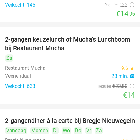
Verkocht: 145
€22
Regulier
€14
,95
2-gangen keuzelunch of Mucha's Lunchboom
39%
bij Restaurant Mucha
Za
Restaurant Mucha
9.6
star
Veenendaal
23 min.
directions_car
Verkocht: 633
€22
,80
Regulier
€14
2-gangendiner à la carte bij Bregje Nieuwegein
12%
Vandaag
Morgen
Di
Wo
Do
Vr
Za