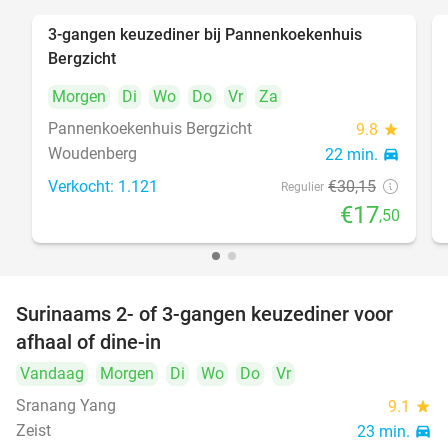
3-gangen keuzediner bij Pannenkoekenhuis
42%
Bergzicht
Morgen
Di
Wo
Do
Vr
Za
Pannenkoekenhuis Bergzicht
9.8
star
Woudenberg
22 min.
directions_car
Verkocht: 1.121
€30
,15
Regulier
€17
,50
Surinaams 2- of 3-gangen keuzediner voor
32%
afhaal of dine-in
Vandaag
Morgen
Di
Wo
Do
Vr
Sranang Yang
9.1
star
Zeist
23 min.
directions_car