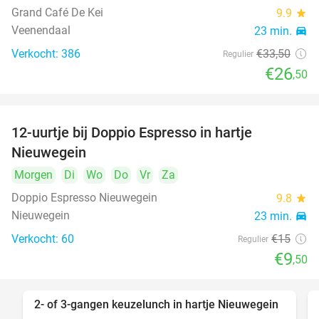
Grand Café De Kei
9.9
star
Veenendaal
23 min.
directions_car
Verkocht: 386
€33
,50
Regulier
€26
,50
12-uurtje bij Doppio Espresso in hartje
37%
Nieuwegein
Morgen
Di
Wo
Do
Vr
Za
Doppio Espresso Nieuwegein
9.8
star
Nieuwegein
23 min.
directions_car
Verkocht: 60
€15
Regulier
€9
,50
2- of 3-gangen keuzelunch in hartje Nieuwegein
36%