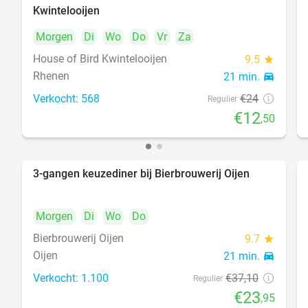
48%
Kwintelooijen
Morgen
Di
Wo
Do
Vr
Za
House of Bird Kwintelooijen
9.5
star
Rhenen
21 min.
directions_car
Verkocht: 568
€24
Regulier
€12
,50
3-gangen keuzediner bij Bierbrouwerij Oijen
35%
Morgen
Di
Wo
Do
Bierbrouwerij Oijen
9.7
star
Oijen
21 min.
directions_car
Verkocht: 1.100
€37
,10
Regulier
€23
,95