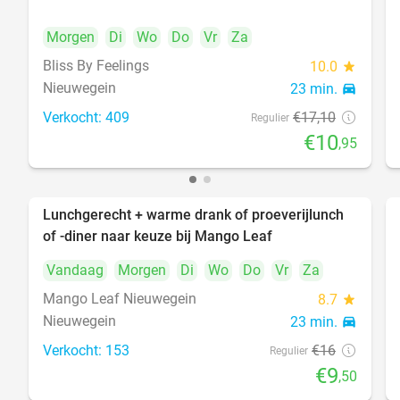
Morgen
Di
Wo
Do
Vr
Za
Bliss By Feelings
10.0
star
Nieuwegein
23 min.
directions_car
Verkocht: 409
€17
,10
Regulier
€10
,95
Lunchgerecht + warme drank of proeverijlunch
41%
of -diner naar keuze bij Mango Leaf
Vandaag
Morgen
Di
Wo
Do
Vr
Za
Mango Leaf Nieuwegein
8.7
star
Nieuwegein
23 min.
directions_car
Verkocht: 153
€16
Regulier
€9
,50