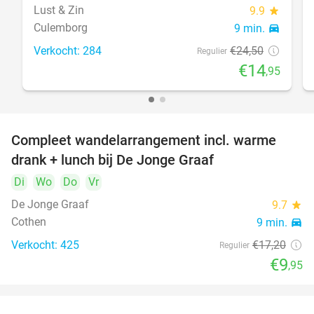
Lust & Zin
9.9
star
Culemborg
9 min.
directions_car
Verkocht: 284
€24
,50
Regulier
€14
,95
Compleet wandelarrangement incl. warme
42%
drank + lunch bij De Jonge Graaf
Di
Wo
Do
Vr
De Jonge Graaf
9.7
star
Cothen
9 min.
directions_car
Verkocht: 425
€17
,20
Regulier
€9
,95