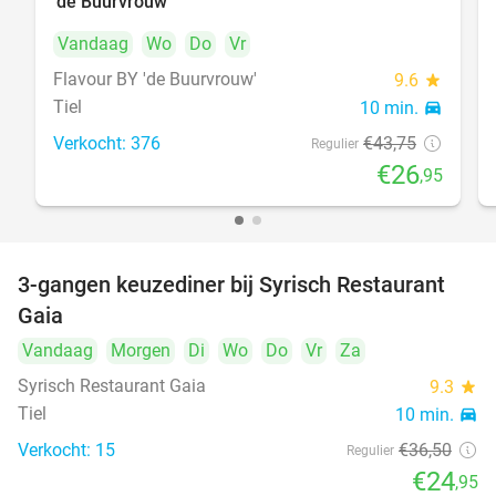
'de Buurvrouw'
Vandaag
Wo
Do
Vr
Flavour BY 'de Buurvrouw'
9.6
star
Tiel
10 min.
directions_car
Verkocht: 376
€43
,75
Regulier
€26
,95
3-gangen keuzediner bij Syrisch Restaurant
32%
Gaia
Vandaag
Morgen
Di
Wo
Do
Vr
Za
Syrisch Restaurant Gaia
9.3
star
Tiel
10 min.
directions_car
Verkocht: 15
€36
,50
Regulier
€24
,95