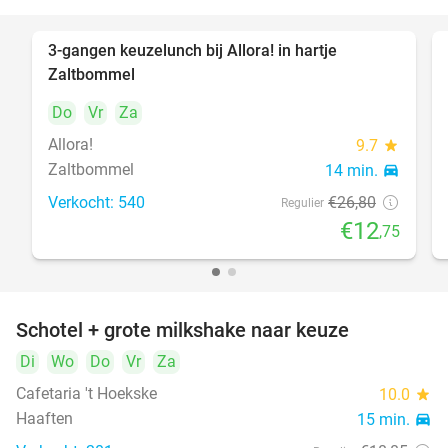
3-gangen keuzelunch bij Allora! in hartje
52%
Zaltbommel
Do
Vr
Za
Allora!
9.7
star
Zaltbommel
14 min.
directions_car
Verkocht: 540
€26
,80
Regulier
€12
,75
Schotel + grote milkshake naar keuze
42%
Di
Wo
Do
Vr
Za
Cafetaria 't Hoekske
10.0
star
Haaften
15 min.
directions_car