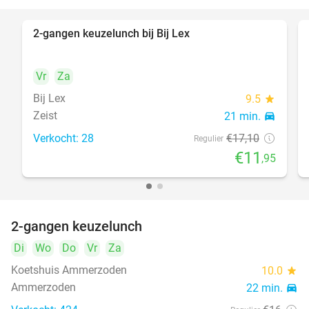
2-gangen keuzelunch bij Bij Lex
30%
Vr
Za
Bij Lex
9.5
star
Zeist
21 min.
directions_car
Verkocht: 28
€17
,10
Regulier
€11
,95
2-gangen keuzelunch
38%
Di
Wo
Do
Vr
Za
Koetshuis Ammerzoden
10.0
star
Ammerzoden
22 min.
directions_car