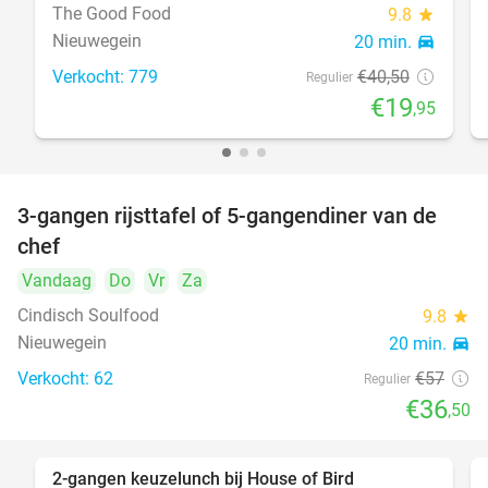
The Good Food
9.8
star
Nieuwegein
20 min.
directions_car
Verkocht: 779
€40
,50
Regulier
€19
,95
3-gangen rijsttafel of 5-gangendiner van de
36%
chef
Vandaag
Do
Vr
Za
Cindisch Soulfood
9.8
star
Nieuwegein
20 min.
directions_car
Verkocht: 62
€57
Regulier
€36
,50
2-gangen keuzelunch bij House of Bird