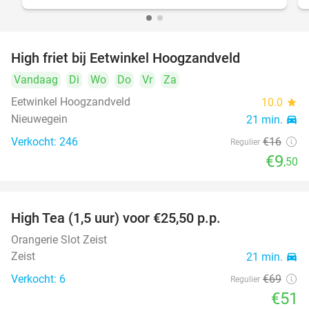
High friet bij Eetwinkel Hoogzandveld
41%
Vandaag
Di
Wo
Do
Vr
Za
Eetwinkel Hoogzandveld
10.0
star
Nieuwegein
21 min.
directions_car
Verkocht: 246
€16
Regulier
€9
,50
High Tea (1,5 uur) voor €25,50 p.p.
26%
Orangerie Slot Zeist
Zeist
21 min.
directions_car
Verkocht: 6
€69
Regulier
€51