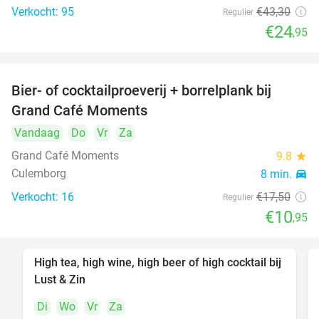
Verkocht: 95
€43
,30
Regulier
€24
,95
Bier- of cocktailproeverij + borrelplank bij
37%
Grand Café Moments
Vandaag
Do
Vr
Za
Grand Café Moments
9.8
star
Culemborg
8 min.
directions_car
Verkocht: 16
€17
,50
Regulier
€10
,95
High tea, high wine, high beer of high cocktail bij
39%
Lust & Zin
Di
Wo
Vr
Za