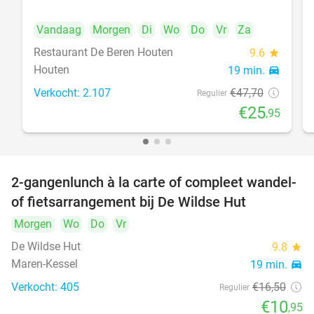
Vandaag
Morgen
Di
Wo
Do
Vr
Za
Restaurant De Beren Houten
9.6
star
Houten
19 min.
directions_car
Verkocht: 2.107
€47
,70
Regulier
€25
,95
2-gangenlunch à la carte of compleet wandel-
34%
of fietsarrangement bij De Wildse Hut
Morgen
Wo
Do
Vr
De Wildse Hut
9.8
star
Maren-Kessel
19 min.
directions_car
Verkocht: 405
€16
,50
Regulier
€10
,95