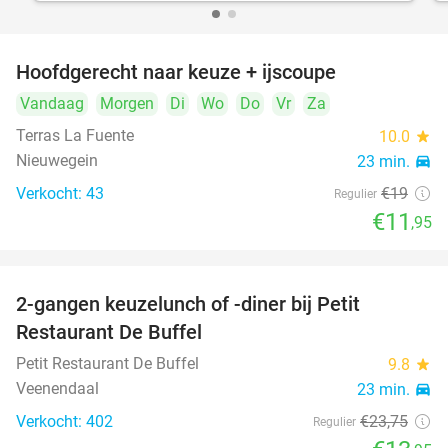
Hoofdgerecht naar keuze + ijscoupe
37%
Vandaag
Morgen
Di
Wo
Do
Vr
Za
Terras La Fuente
10.0
star
Nieuwegein
23 min.
directions_car
Verkocht: 43
€19
Regulier
€11
,95
2-gangen keuzelunch of -diner bij Petit
41%
Restaurant De Buffel
Petit Restaurant De Buffel
9.8
star
Veenendaal
23 min.
directions_car
Verkocht: 402
€23
,75
Regulier