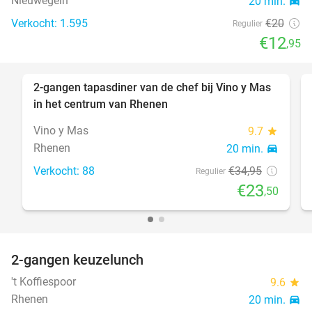
Nieuwegein
20 min.
directions_car
Verkocht: 1.595
€20
Regulier
€12
,95
2-gangen tapasdiner van de chef bij Vino y Mas
33%
in het centrum van Rhenen
Vino y Mas
9.7
star
Rhenen
20 min.
directions_car
Verkocht: 88
€34
,95
Regulier
€23
,50
2-gangen keuzelunch
41%
't Koffiespoor
9.6
star
Rhenen
20 min.
directions_car