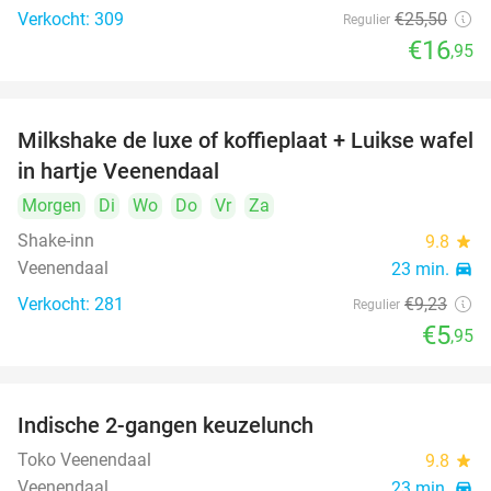
Verkocht: 309
€25
,50
Regulier
€16
,95
Milkshake de luxe of koffieplaat + Luikse wafel
36%
in hartje Veenendaal
Morgen
Di
Wo
Do
Vr
Za
Shake-inn
9.8
star
Veenendaal
23 min.
directions_car
Verkocht: 281
€9
,23
Regulier
€5
,95
Indische 2-gangen keuzelunch
26%
Toko Veenendaal
9.8
star
Veenendaal
23 min.
directions_car