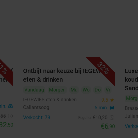
1%
32%
er of
Ontbijt naar keuze bij IEGEWIES
Luxe
her
eten & drinken
koud
San
Vandaag
Morgen
Ma
Wo
Do
Vr
Morg
IEGEWIES eten & drinken
9.5
star
min.
directions_car
Callantsoog
5 min.
directions_car
Brass
€55
Julia
Verkocht: 78
€10
,20
Regulier
32
,50
€6
Verko
,90