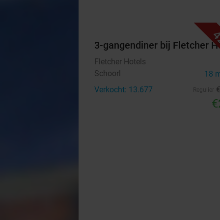
4
3-gangendiner bij Fletcher H
Fletcher Hotels
Schoorl
18 
Verkocht: 13.677
Regulier
€