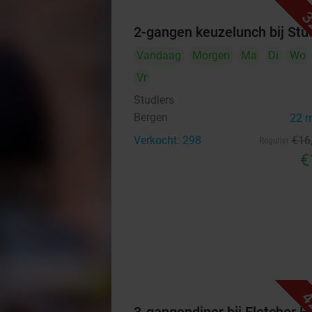
3
2-gangen keuzelunch bij Stu
Vandaag
Morgen
Ma
Di
Wo
Vr
Studlers
Bergen
22 
Verkocht: 298
€16
Regulier
€
4