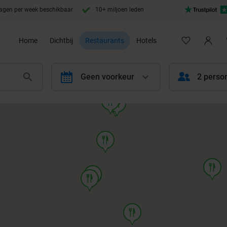
agen per week beschikbaar
10+ miljoen leden
Home
Dichtbij
Restaurants
Hotels
calendar
Geen voorkeur
2 perso
food
food
food
food
food
food
food
food
food