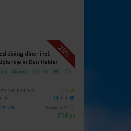
25%
ed dining-diner incl.
dplankje in Den Helder
aag
Morgen
Ma
Di
Wo
Do
rf Food & Drinks
9.8
star
elder
14 min.
directions_car
cht: 242
€22
Regulier
€16
,50