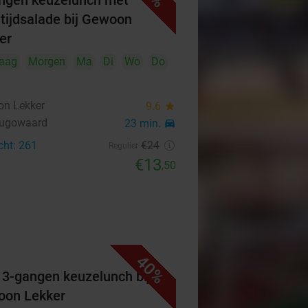
ngen keuzelunch met
tijdsalade bij Gewoon
er
aag
Morgen
Ma
Di
Wo
Do
n Lekker
9.6
star
hugowaard
23 min.
directions_car
cht: 261
€24
Regulier
€13
,50
40%
f 3-gangen keuzelunch bij
on Lekker