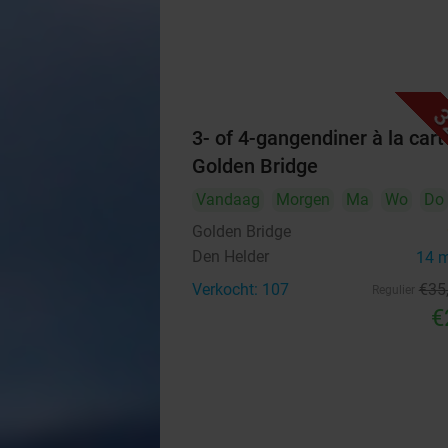
3
3- of 4-gangendiner à la carte
Golden Bridge
Vandaag
Morgen
Ma
Wo
Do
Golden Bridge
Den Helder
14 
Verkocht: 107
€35
Regulier
€