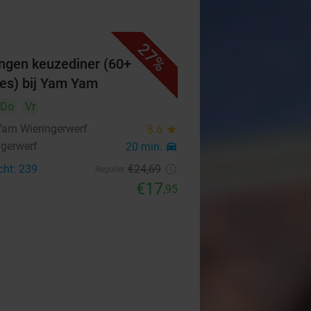
27%
ngen keuzediner (60+
es) bij Yam Yam
Do
Vr
am Wieringerwerf
8.6
star
ngerwerf
20 min.
directions_car
cht: 239
€24
,69
Regulier
€17
,95