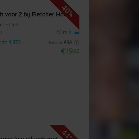
40%
h voor 2 bij Fletcher Hotels
er Hotels
n
23 min.
directions_car
cht: 4.872
€33
Regulier
€19
,90
44%