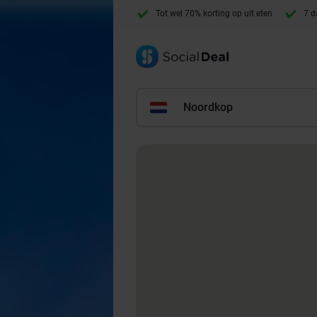
Tot wel 70% korting op uit eten
7 d
Noordkop