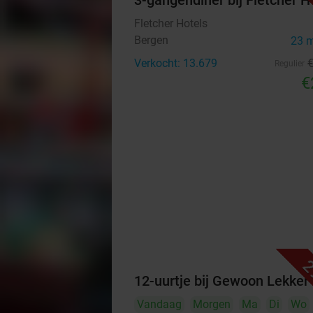
3-gangendiner bij Fletcher H
Fletcher Hotels
Bergen
23 
Verkocht: 13.679
Regulier
€
2
12-uurtje bij Gewoon Lekker
Vandaag
Morgen
Ma
Di
Wo