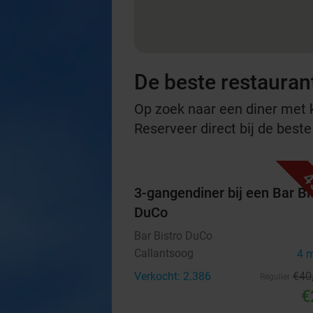
De beste restauran
Op zoek naar een diner met ko
Reserveer direct bij de best
4
3-gangendiner bij een Bar Bi
DuCo
Bar Bistro DuCo
Callantsoog
4 
Verkocht: 2.386
€40
Regulier
€