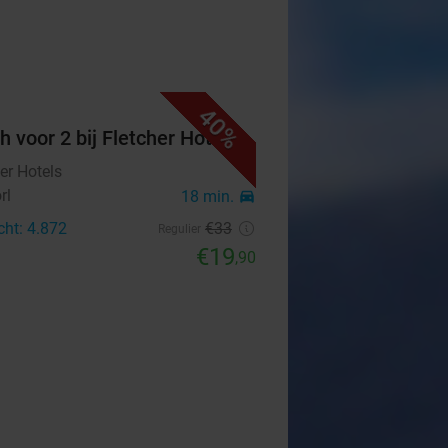
40%
h voor 2 bij Fletcher Hotels
er Hotels
rl
18 min.
directions_car
cht: 4.872
€33
Regulier
€19
,90