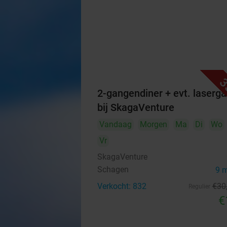
3
2-gangendiner + evt. laser
bij SkagaVenture
Vandaag
Morgen
Ma
Di
Wo
Vr
SkagaVenture
Schagen
9 
Verkocht: 832
€30
Regulier
€