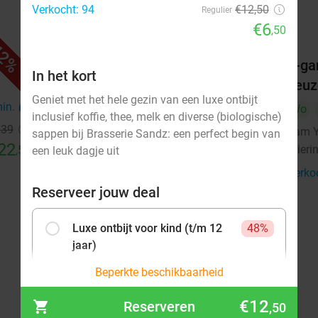
Verkocht: 94
€12,50
Regulier
€6
,50
2%
41%
otels
High Tea, High Wine, High Beer of
3-ga
In het kort
High Bubbles voor 2 bij Fletcher
keuz
Geniet met het hele gezin van een luxe ontbijt
Hotels
min.
directions_car
Wo
inclusief koffie, thee, melk en diverse (biologische)
Fletcher Hotels
€39
Yam Y
sappen bij Brasserie Sandz: een perfect begin van
Schoorl
22
18 min.
directions_car
Wieri
,50
een leuk dagje uit
Verkocht: 811
€55
Regulier
Verko
€32
,50
Reserveer jouw deal
Luxe ontbijt voor kind (t/m 12
48%
jaar)
€6
Verkocht: 24
€12,50
,50
Beperkte beschikbaarheid
€12
Reserveren
,50