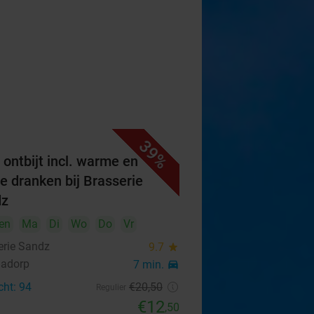
39%
 ontbijt incl. warme en
e dranken bij Brasserie
dz
en
Ma
Di
Wo
Do
Vr
erie Sandz
9.7
star
nadorp
7 min.
directions_car
cht: 94
€20
,50
Regulier
€12
,50