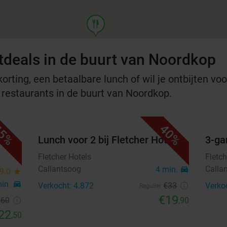
food
tdeals in de buurt van Noordkop
rting, een betaalbare lunch of wil je ontbijten voor
e restaurants in de buurt van Noordkop.
5%
40%
stro
Lunch voor 2 bij Fletcher Hotels
3-ga
Fletcher Hotels
Fletch
Callantsoog
Calla
4 min.
directions_car
9.0
star
min.
directions_car
Verkocht: 4.872
€33
Verko
Regulier
€19
,60
,90
22
,50