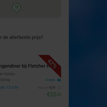
food
 de allerbeste prijs?
42%
ngendiner bij Fletcher Hotels
er Hotels
ntsoog
4 min.
directions_car
cht: 13.679
€39
Regulier
€22
,50