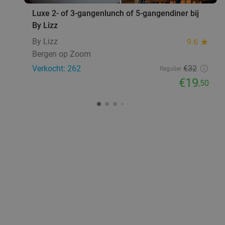
Luxe 2- of 3-gangenlunch of 5-gangendiner bij
By Lizz
By Lizz
9.6
star
Bergen op Zoom
Verkocht: 262
€32
Regulier
€19
,50