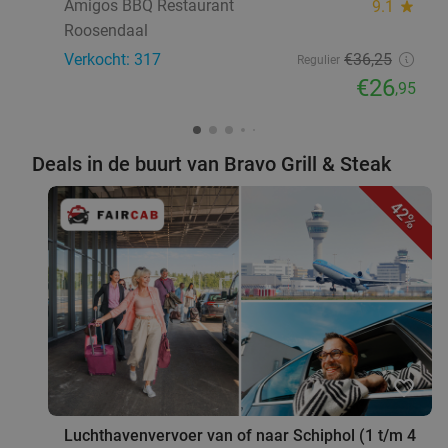
Amigos BBQ Restaurant
9.1
star
Roosendaal
Verkocht: 317
€36
,25
Regulier
€26
,95
Deals in de buurt van Bravo Grill & Steak
42%
favorite_border
Luchthavenvervoer van of naar Schiphol (1 t/m 4