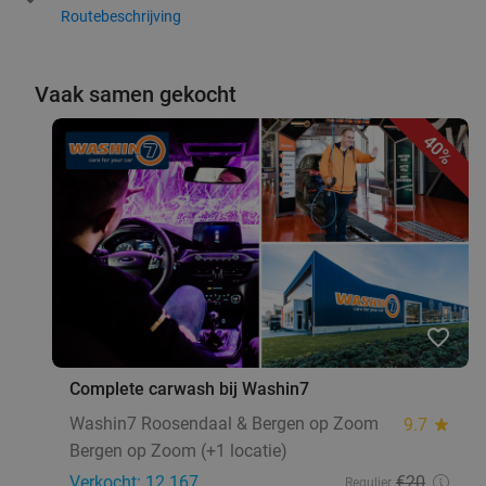
Routebeschrijving
Vaak samen gekocht
40%
favorite_border
Complete carwash bij Washin7
Washin7 Roosendaal & Bergen op Zoom
9.7
star
Bergen op Zoom (+1 locatie)
Verkocht: 12.167
€20
Regulier