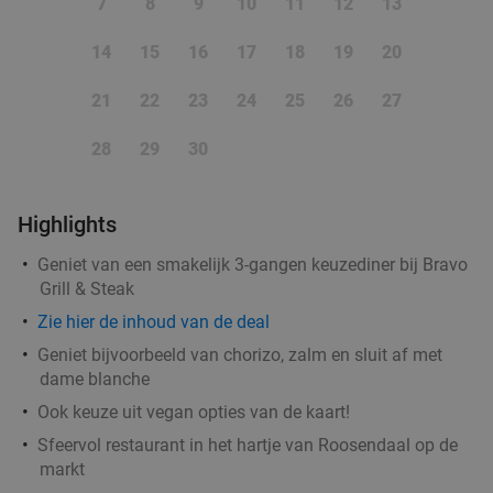
7
8
9
10
11
12
13
14
15
16
17
18
19
20
21
22
23
24
25
26
27
28
29
30
Highlights
Geniet van een smakelijk 3-gangen keuzediner bij Bravo
Grill & Steak
Zie hier de inhoud van de deal
Geniet bijvoorbeeld van chorizo, zalm en sluit af met
dame blanche
Ook keuze uit vegan opties van de kaart!
Sfeervol restaurant in het hartje van Roosendaal op de
markt