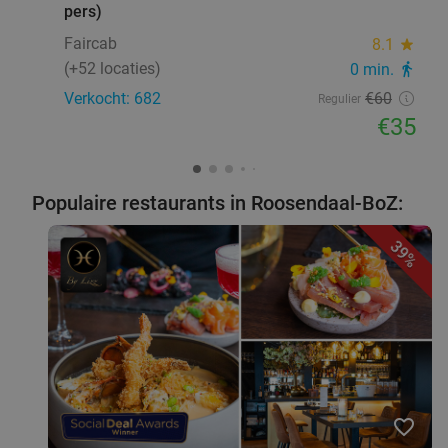
pers)
Faircab
8.1
star
(+52 locaties)
0 min.
directions_walk
Verkocht: 682
€60
Regulier
€35
Populaire restaurants in Roosendaal-BoZ:
39%
favorite_border