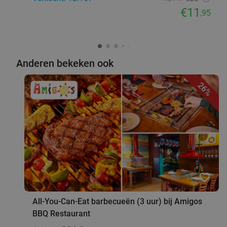
€11
,95
Anderen bekeken ook
26%
favorite_border
All-You-Can-Eat barbecueën (3 uur) bij Amigos
BBQ Restaurant