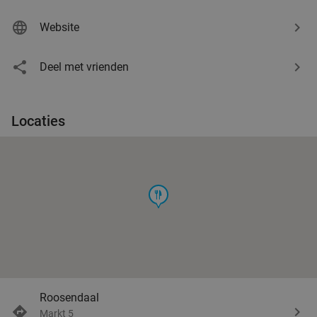
Website
Deel met vrienden
Locaties
food
Roosendaal
Markt 5