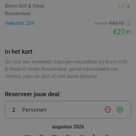
48%
Bravo Grill & Steak
Grevelingen
9.7
star
Roosendaal
Morgen
Di
Wo
Do
Vr
Za
Verkocht: 229
€43,10
Regulier
Restaurant Grevelingen
9.6
star
€27
,95
Bruinisse
27 min.
directions_car
od
food
ood
Verkocht: 1.092
€41
,20
Regulier
food
In het kort
€21
,50
Ga voor een smakelijk 3-gangen keuzediner bij Bravo Grill
& Steak in hartje Roosendaal: geniet bijvoorbeeld van
chorizo, zalm en sluit af met dame blanche
3-gangendiner à la carte bij La Serviette
31%
Vandaag
Morgen
Wo
Do
Vr
Reserveer jouw deal
La Serviette
9.7
star
Brasschaat
28 min.
directions_car
2
Personen
remove_circle_outline
add_circle_outline
Verkocht: 1.258
€49
Regulier
€33
,90
augustus 2026