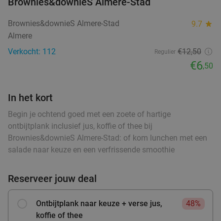
Brownies&downieS Almere-Stad
Thais 2-gangendiner à la carte
27%
Brownies&downieS Almere-Stad
9.7
star
Vandaag
Wo
Do
Za
Zo
Almere
Prik Thai Kitchen
9.8
star
Verkocht: 112
€12,50
Regulier
Volendam
26 min.
directions_car
€6
,50
Verkocht: 244
€21
,95
Regulier
€15
,95
food
In het kort
food
food
food
Begin je ochtend goed met een zoete of hartige
2-gangen keuzelunch vlak bij het Eemmeer
32%
ontbijtplank inclusief jus, koffie of thee bij
Brownies&downieS Almere-Stad: of kom lunchen met een
Vandaag
Morgen
Wo
Do
Vr
Za
salade naar keuze en een verfrissende smoothie
Rengers Corner
9.9
star
Bunschoten-Spakenburg
27 min.
directions_car
food
Reserveer jouw deal
Verkocht: 309
€16
Regulier
€10
,95
Ontbijtplank naar keuze + verse jus,
48%
food
koffie of thee