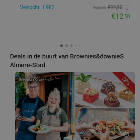
Verkocht: 1.982
€22
,50
Regulier
€12
,50
Deals in de buurt van Brownies&downieS
Almere-Stad
28%
favorite_border