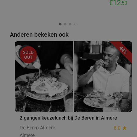
€12
,50
Anderen bekeken ook
44%
SOLD
OUT
2-gangen keuzelunch bij De Beren in Almere
De Beren Almere
8.0
star
Almere