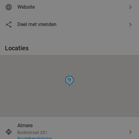
Website
Deel met vrienden
Locaties
food
Almere
Bodestraat 201
Routebeschrijving