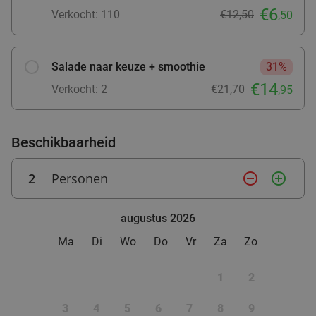
€6
Verkocht: 110
€12,50
,50
Salade naar keuze + smoothie
31%
€14
Verkocht: 2
€21,70
,95
Beschikbaarheid
2
Personen
remove_circle_outline
add_circle_outline
augustus 2026
Ma
Di
Wo
Do
Vr
Za
Zo
1
2
3
4
5
6
7
8
9