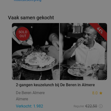
Vaak samen gekocht
44%
SOLD
OUT
2-gangen keuzelunch bij De Beren in Almere
De Beren Almere
8.0
star
Almere
Verkocht: 1.982
€22
,50
Regulier