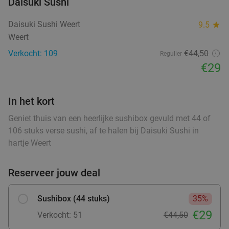
38%
Daisuki Sushi
food
food
food
ood
Morgen
Wo
Do
Daisuki Sushi Weert
9.5
star
food
Café Ponte im Bürgermeisteramt
9.8
star
Weert
Brüggen
28 min.
directions_car
Verkocht: 109
€44,50
Regulier
Verkocht: 121
€19
,05
Regulier
€29
food
€11
food
food
food
food
food
,90
food
food
food
food
food
food
food
In het kort
food
food
Waardebon voor gebak t.w.v. €25 voor
52%
Geniet thuis van een heerlijke sushibox gevuld met 44 of
food
Godfried de Vocht De Echte Bakker
106 stuks verse sushi, af te halen bij Daisuki Sushi in
hartje Weert
Vandaag
Morgen
Ma
Di
Wo
Do
Godfried de Vocht De Echte Bakker
9.6
star
Reserveer jouw deal
Leende
28 min.
directions_car
food
Verkocht: 915
€25
Regulier
Sushibox (44 stuks)
35%
€11
,99
ood
€29
Verkocht: 51
€44,50