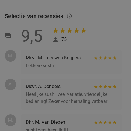
Selectie van recensies
info_outlined
9,5
75
M.
Mevr. M. Teeuwen-Kuijpers
Lekkere sushi
A.
Mevr. A. Donders
Heerlijke sushi, veel variatie, vriendelijke
bediening! Zeker voor herhaling vatbaar!
M.
Dhr. M. Van Diepen
sushi was heerlijk👌🏼