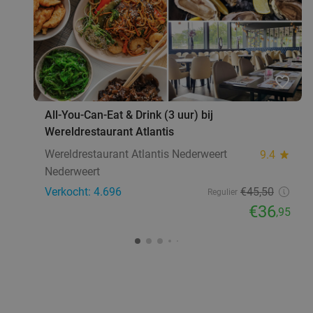
favorite_border
All-You-Can-Eat & Drink (3 uur) bij
Wereldrestaurant Atlantis
Wereldrestaurant Atlantis Nederweert
9.4
star
Nederweert
Verkocht: 4.696
€45
,50
Regulier
€36
,95