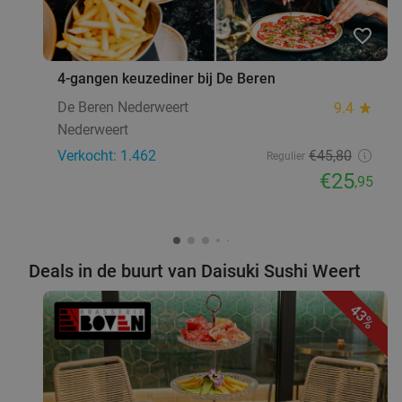
favorite_border
4-gangen keuzediner bij De Beren
De Beren Nederweert
9.4
star
Nederweert
Verkocht: 1.462
€45
,80
Regulier
€25
,95
Deals in de buurt van Daisuki Sushi Weert
43%