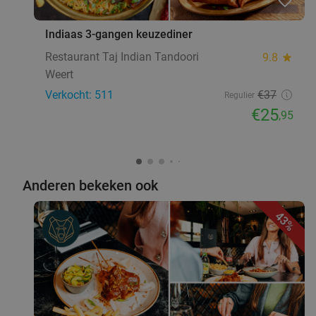
favorite_border
Indiaas 3-gangen keuzediner
Restaurant Taj Indian Tandoori
9.8
star
Weert
Verkocht: 511
€37
Regulier
€25
,95
Anderen bekeken ook
43%