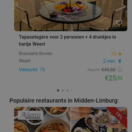
favorite_border
Tapasetagère voor 2 personen + 4 drankjes in
hartje Weert
Brasserie Boven
10
star
Weert
2 min.
directions_walk
Verkocht: 75
€45
,50
Regulier
€25
,95
Populaire restaurants in Midden-Limburg:
19%