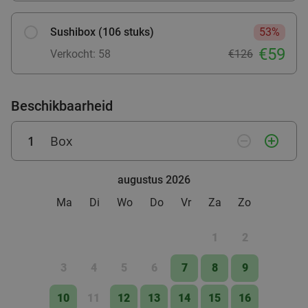
Sushibox (106 stuks)
53%
€59
Verkocht: 58
€126
Beschikbaarheid
1
Box
remove_circle_outline
add_circle_outline
augustus 2026
Ma
Di
Wo
Do
Vr
Za
Zo
1
2
3
4
5
6
7
8
9
10
11
12
13
14
15
16