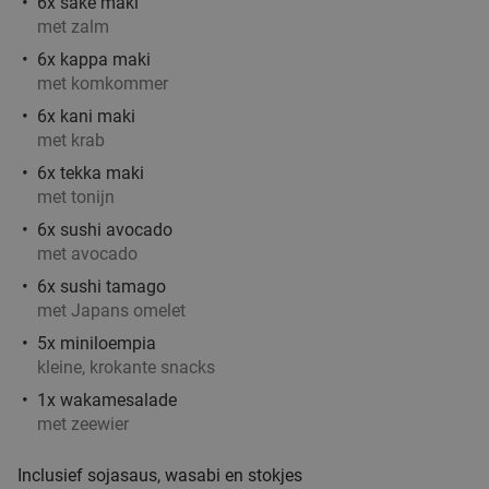
6x sake maki
met zalm
6x kappa maki
met komkommer
6x kani maki
met krab
6x tekka maki
met tonijn
6x sushi avocado
met avocado
6x sushi tamago
met Japans omelet
5x miniloempia
kleine, krokante snacks
1x wakamesalade
met zeewier
Inclusief sojasaus, wasabi en stokjes