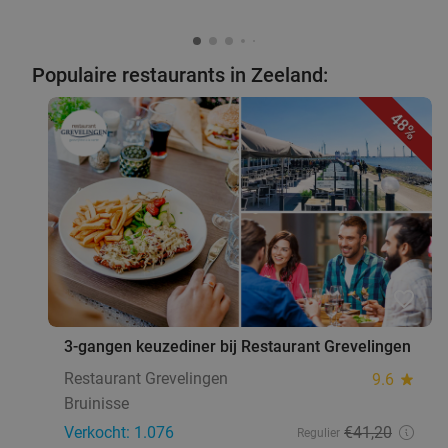
Populaire restaurants in Zeeland:
48%
favorite_border
3-gangen keuzediner bij Restaurant Grevelingen
Restaurant Grevelingen
9.6
star
Bruinisse
Verkocht: 1.076
€41
,20
Regulier