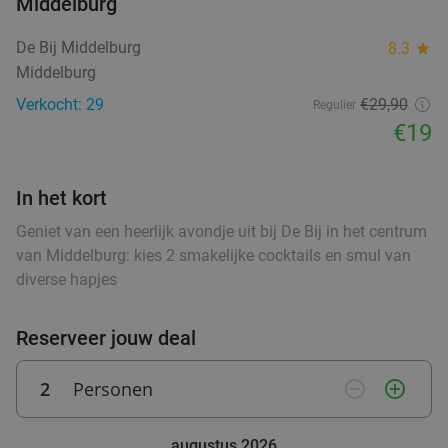
Middelburg
Ontbijt of 12-uurtje of burger met friet en
44%
De Bij Middelburg
8.3
star
salade
Middelburg
Morgen
Di
Wo
Do
food
Verkocht: 29
€29,90
Regulier
Gio's Croissanterie
9.8
star
food
€19
food
Terneuzen
26 min.
directions_car
food
Verkocht: 42
€12
,50
Regulier
In het kort
€6
,95
Geniet van een heerlijk avondje uit bij De Bij in het centrum
food
van Middelburg: kies 2 smakelijke cocktails en smul van
diverse hapjes
Warme snack + frisdrank, ijs of ijskoffie
20%
De Pooter Olie
9.4
star
Reserveer jouw deal
Terneuzen
28 min.
directions_car
Verkocht: 14
€3
,50
Regulier
2
Personen
remove_circle_outline
add_circle_outline
€2
,80
augustus 2026