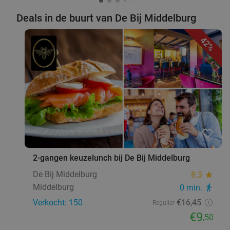
Deals in de buurt van De Bij Middelburg
42%
favorite_border
2-gangen keuzelunch bij De Bij Middelburg
De Bij Middelburg
8.3
star
Middelburg
0 min.
directions_walk
Verkocht: 150
€16
,45
Regulier
€9
,50