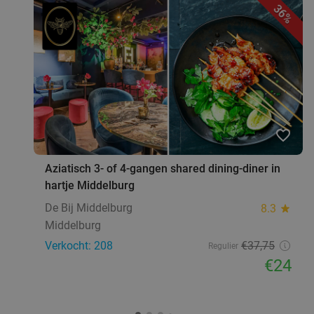
36%
favorite_border
Aziatisch 3- of 4-gangen shared dining-diner in
hartje Middelburg
De Bij Middelburg
8.3
star
Middelburg
Verkocht: 208
€37
,75
Regulier
€24