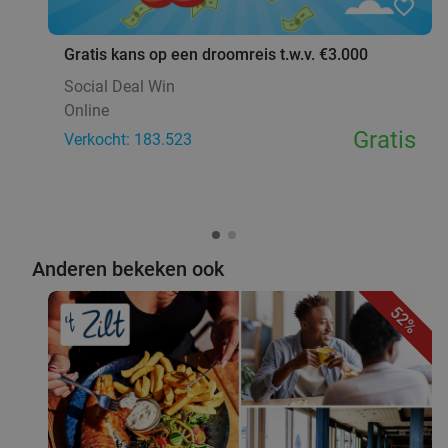
favorite_border
Gratis kans op een droomreis t.w.v. €3.000
Social Deal Win
Online
Gratis
Verkocht: 183.523
Anderen bekeken ook
52%