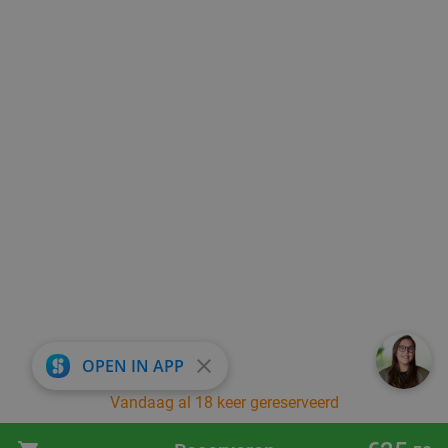
close
OPEN IN APP
Vandaag al 18 keer gereserveerd