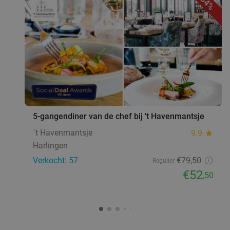
34%
favorite_border
5-gangendiner van de chef bij 't Havenmantsje
´t Havenmantsje
9.9
star
Harlingen
Verkocht: 57
€79
,50
Regulier
€52
,50