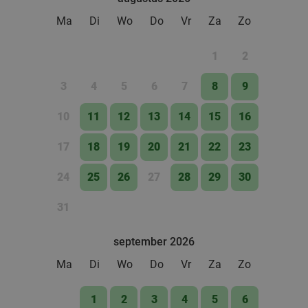
food
Ma
Di
Wo
Do
Vr
Za
Zo
1
2
3
4
5
6
7
8
9
10
11
12
13
14
15
16
17
18
19
20
21
22
23
24
25
26
27
28
29
30
31
september 2026
Ma
Di
Wo
Do
Vr
Za
Zo
1
2
3
4
5
6