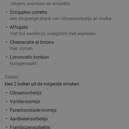
vingers, espresso en amaretto
Scroppino corretto
een stroperige drank van citroensorbetijs en vodka
Affogato
met bol vanille-ijs, overgoten met espresso
Cheesecake al limone
met citroen
Limoncello bonbon
huisgemaakt
Gelato:
kies 2 bollen uit de volgende smaken
Citroensorbetijs
Vanille-roomijs
Purechocolade-roomijs
Aardbeiensorbetijs
Frambozensorbetijs