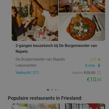
favorite_border
2-gangen keuzelunch bij De Burgemeester van
Napels
De Burgemeester van Napels
9.5
star
Leeuwarden
0 min.
directions_walk
Verkocht: 311
€20
,30
Regulier
€10
,50
Populaire restaurants in Friesland: