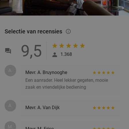
Selectie van recensies
info_outlined
9,5
1.368
A.
Mevr. A. Bruynooghe
Een aanrader. Heel lekker gegeten, mooie
zaak en vriendelijke bediening
A.
Mevr. A. Van Dijk
M.
Mevr. M. Friso