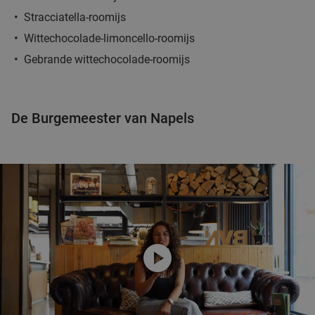
Stracciatella-roomijs
Wittechocolade-limoncello-roomijs
Gebrande wittechocolade-roomijs
De Burgemeester van Napels
play_circle