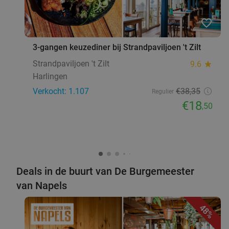
favorite_border
3-gangen keuzediner bij Strandpaviljoen 't Zilt
Strandpaviljoen 't Zilt
9.6
star
Harlingen
Verkocht: 1.107
€38
,35
Regulier
€18
,50
Deals in de buurt van De Burgemeester
van Napels
48%