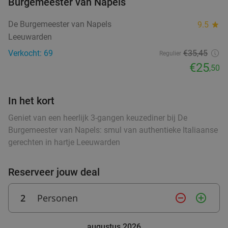
Burgemeester van Napels
Wo
Do
De Burgemeester van Napels
9.5
star
Hof van Oldeberkoop
9.6
star
Leeuwarden
food
food
Oldeberkoop
27 min.
directions_car
Verkocht: 69
€35,45
Regulier
food
Verkocht: 515
€59
,90
€25
Regulier
,50
€34
,95
In het kort
food
Geniet van een heerlijk 3-gangen keuzediner bij De
3-gangen keuzediner bij Heerlijkheid
44%
Burgemeester van Napels: smul van authentieke Italiaanse
gerechten in hartje Leeuwarden
Vandaag
Morgen
Zo
Wo
Do
Heerlijkheid
9.7
star
Reserveer jouw deal
Marum
28 min.
directions_car
Verkocht: 260
€42
,20
Regulier
2
Personen
remove_circle_outline
add_circle_outline
€23
,50
food
augustus 2026