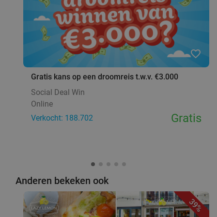
favorite_border
Gratis kans op een droomreis t.w.v. €3.000
Social Deal Win
Online
Gratis
Verkocht: 188.702
Anderen bekeken ook
39%