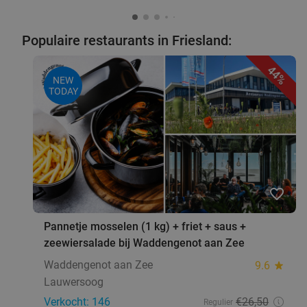
Populaire restaurants in Friesland:
44%
NEW
TODAY
favorite_border
Pannetje mosselen (1 kg) + friet + saus +
zeewiersalade bij Waddengenot aan Zee
Waddengenot aan Zee
9.6
star
Lauwersoog
Verkocht: 146
€26
,50
Regulier