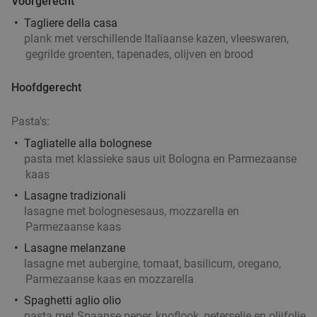
Voorgerecht
Tagliere della casa
plank met verschillende Italiaanse kazen, vleeswaren,
gegrilde groenten, tapenades, olijven en brood
Hoofdgerecht
Pasta's:
Tagliatelle alla bolognese
pasta met klassieke saus uit Bologna en Parmezaanse
kaas
Lasagne tradizionali
lasagne met bolognesesaus, mozzarella en
Parmezaanse kaas
Lasagne melanzane
lasagne met aubergine, tomaat, basilicum, oregano,
Parmezaanse kaas en mozzarella
Spaghetti aglio olio
pasta met Spaanse peper, knoflook, peterselie en olijfolie