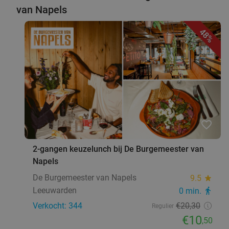
van Napels
48%
favorite_border
2-gangen keuzelunch bij De Burgemeester van
Napels
De Burgemeester van Napels
9.5
star
Leeuwarden
0 min.
directions_walk
Verkocht: 344
€20
,30
Regulier
€10
,50