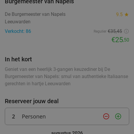
Burgemeester van Napels
Wo
Do
Vr
Za
De Burgemeester van Napels
9.5
star
Hof van Oldeberkoop
9.6
star
Leeuwarden
food
food
Oldeberkoop
27 min.
directions_car
Verkocht: 86
€35,45
Regulier
food
Verkocht: 515
€59
,90
€25
Regulier
,50
€34
,95
In het kort
food
Geniet van een heerlijk 3-gangen keuzediner bij De
3-gangen keuzediner bij Heerlijkheid
44%
Burgemeester van Napels: smul van authentieke Italiaanse
gerechten in hartje Leeuwarden
Vandaag
Wo
Do
Vr
Za
Heerlijkheid
9.7
star
Reserveer jouw deal
Marum
28 min.
directions_car
Verkocht: 274
€42
,20
Regulier
2
Personen
remove_circle_outline
add_circle_outline
€23
,50
food
augustus 2026