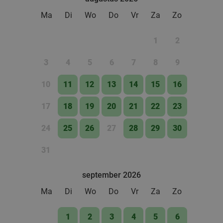
food
Ma
Di
Wo
Do
Vr
Za
Zo
1
2
3
4
5
6
7
8
9
10
11
12
13
14
15
16
17
18
19
20
21
22
23
24
25
26
27
28
29
30
31
september 2026
Ma
Di
Wo
Do
Vr
Za
Zo
1
2
3
4
5
6