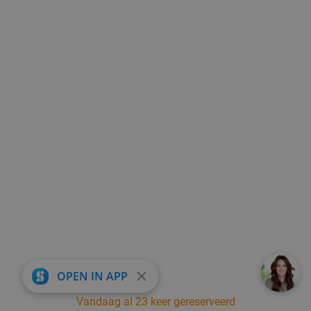
close
OPEN IN APP
Vandaag al 23 keer gereserveerd