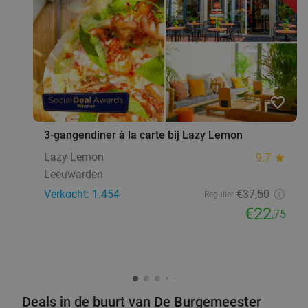
favorite_border
3-gangendiner à la carte bij Lazy Lemon
Lazy Lemon
9.7
star
Leeuwarden
Verkocht: 1.454
€37
,50
Regulier
€22
,75
Deals in de buurt van De Burgemeester