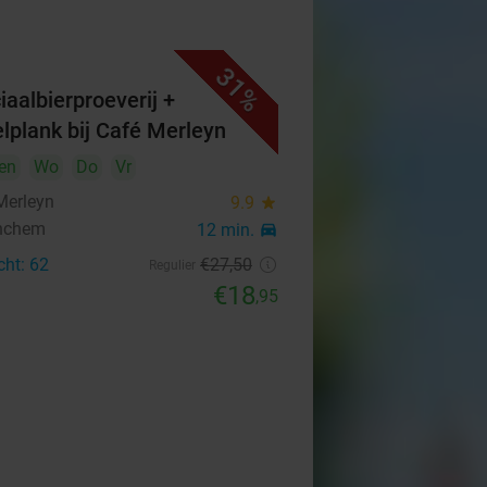
31%
iaalbierproeverij +
elplank bij Café Merleyn
en
Wo
Do
Vr
Merleyn
9.9
star
nchem
12 min.
directions_car
cht: 62
€27
,50
Regulier
€18
,95