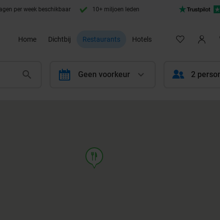
agen per week beschikbaar
10+ miljoen leden
Home
Dichtbij
Restaurants
Hotels
calendar
Geen voorkeur
2 perso
food