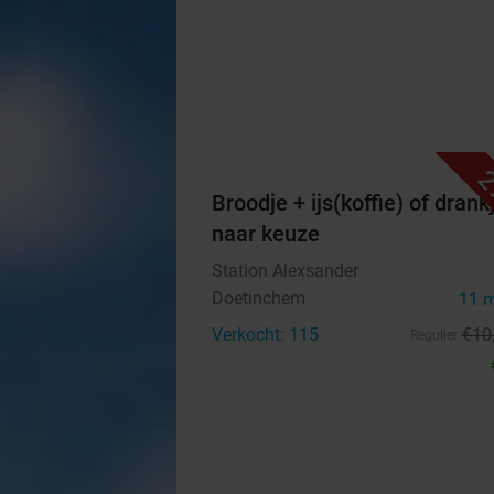
2
Broodje + ijs(koffie) of drank
naar keuze
Station Alexsander
Doetinchem
11 
Verkocht: 115
€10
Regulier