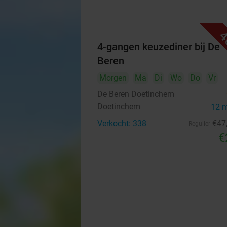
4
4-gangen keuzediner bij De
Beren
Morgen
Ma
Di
Wo
Do
Vr
De Beren Doetinchem
Doetinchem
12 
Verkocht: 338
€47
Regulier
€