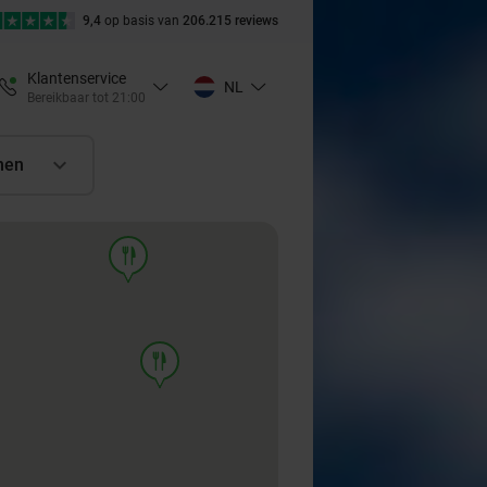
9,4
op basis van
206.215 reviews
Klantenservice
NL
Bereikbaar tot 21:00
nen
food
food