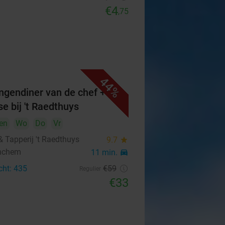
€4
,75
44%
ngendiner van de chef +
e bij 't Raedthuys
en
Wo
Do
Vr
 & Tapperij 't Raedthuys
9.7
star
nchem
11 min.
directions_car
cht: 435
€59
Regulier
€33