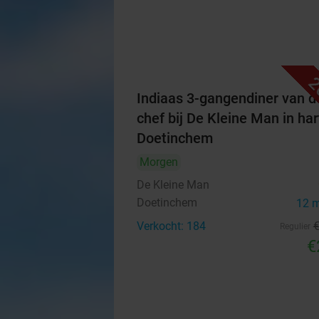
2
Indiaas 3-gangendiner van d
chef bij De Kleine Man in har
Doetinchem
Morgen
De Kleine Man
Doetinchem
12 
Verkocht: 184
Regulier
€