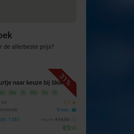
oek
 de allerbeste prijs?
31%
urtje naar keuze bij Skik & zo
en
Ma
Di
Wo
Do
Vr
& zo
9.7
star
envoorde
9 min.
directions_car
cht: 1.061
€14
,50
Regulier
€9
,95