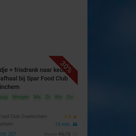
30%
dje + frisdrank naar keuze
 afhaal bij Spar Food Club
tinchem
aag
Morgen
Ma
Di
Wo
Do
Food Club Doetinchem
9.8
star
nchem
10 min.
directions_car
cht: 207
€6
,75
Regulier