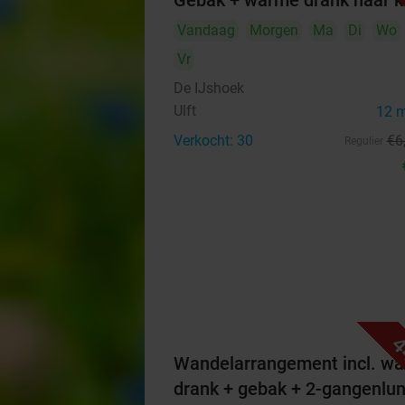
Gebak + warme drank naar 
Vandaag
Morgen
Ma
Di
Wo
Vr
De IJshoek
Ulft
12 
Verkocht: 30
€6
Regulier
4
Wandelarrangement incl. w
drank + gebak + 2-gangenlu