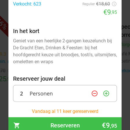
Verkocht: 623
€18,60
Regulier
€9
,95
6%
47%
Wijn- en likeurproeverij + hapjes
Spec
In het kort
bij Alpenwijn
borr
Geniet van een heerlijke 2-gangen keuzelunch bij
Alpenwijn
Morg
9.9
star
De Gracht Eten, Drinken & Feesten: bij het
Doetinchem
12 min.
directions_car
Café 
9.3
star
hoofdgerecht keuze uit broodjes, tosti's, uitsmijters,
Doeti
min.
directions_car
Verkocht: 113
€30
omeletten en wraps
Regulier
€16
,70
Verko
25
Reserveer jouw deal
,95
2
Personen
remove_circle_outline
add_circle_outline
augustus 2026
Vandaag al 11 keer gereserveerd
Ma
Di
Wo
Do
Vr
Za
Zo
€9
Reserveren
,95