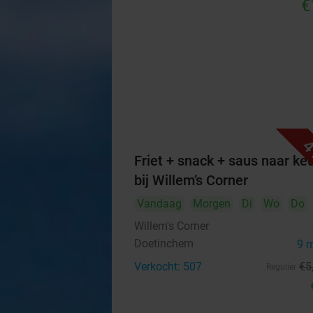
€
4
Friet + snack + saus naar ke
bij Willem’s Corner
Vandaag
Morgen
Di
Wo
Do
Willem's Corner
Doetinchem
9 
Verkocht: 507
€5
Regulier