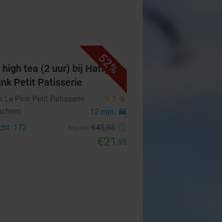
52%
high tea (2 uur) bij Hatty's
ink Petit Patisserie
's Le Pink Petit Patisserie
9.7
star
nchem
12 min.
directions_car
cht: 172
€45
,95
Regulier
€21
,95