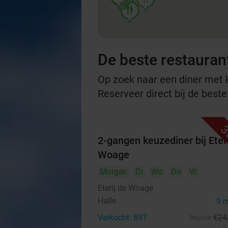
food
De beste restauran
Op zoek naar een diner met ko
Reserveer direct bij de best
3
2-gangen keuzediner bij Eteri
Woage
Morgen
Di
Wo
Do
Vr
Eterij de Woage
Halle
9 
Verkocht: 897
€24
Regulier