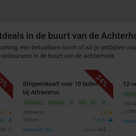
tdeals in de buurt van de Achterh
rting, een betaalbare lunch of wil je ontbijten voor
e restaurants in de buurt van de Achterhoek.
0%
34%
j de
Strippenkaart voor 10 bollen ijs
12-u
bij Attraverso
Morg
Vandaag
Morgen
Di
Wo
Do
Vr
Skik 
Licht
Attraverso
9.8
star
9.8
star
Zelhem
min.
directions_walk
7 min.
directions_car
Verko
,10
Verkocht: 764
€15
Regulier