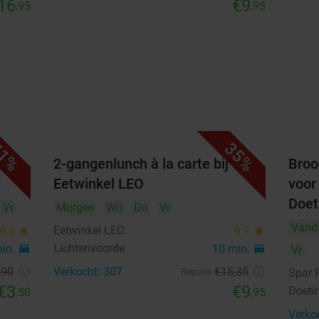
16
€9
,95
,95
1%
35%
uze
2-gangenlunch à la carte bij
Broo
Eetwinkel LEO
voor
Doe
Vr
Morgen
Wo
Do
Vr
Vand
Eetwinkel LEO
9.6
star
9.7
star
Lichtenvoorde
min.
directions_car
10 min.
directions_car
Vr
,90
Verkocht: 307
€15
,35
Spar 
Regulier
€3
€9
Doeti
,50
,95
Verko