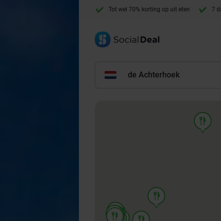
Tot wel 70% korting op uit eten
7 d
de Achterhoek
food
food
food
food
food
food
food
food
food
food
food