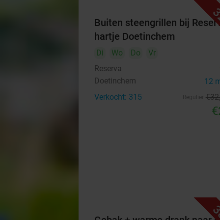
3
Buiten steengrillen bij Reser
hartje Doetinchem
Di
Wo
Do
Vr
Reserva
Doetinchem
12 
Verkocht: 315
€32
Regulier
€
3