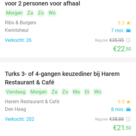
voor 2 personen voor afhaal
Morgen
Za
Zo
Wo
Ribs & Burgers
9.3
star
Kwintsheul
7 min.
directions_car
Verkocht: 26
€35
,95
Regulier
€22
,50
Turks 3- of 4-gangen keuzediner bij Harem
45%
Restaurant & Café
Vandaag
Morgen
Za
Zo
Ma
Di
Wo
Harem Restaurant & Café
9.5
star
Den Haag
8 min.
directions_car
Verkocht: 202
€38
,88
Regulier
€21
,50