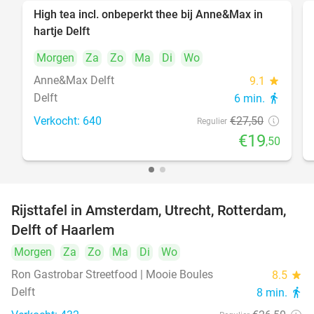
High tea incl. onbeperkt thee bij Anne&Max in
29%
hartje Delft
Morgen
Za
Zo
Ma
Di
Wo
Anne&Max Delft
9.1
star
Delft
6 min.
directions_walk
Verkocht: 640
€27
,50
Regulier
€19
,50
Rijsttafel in Amsterdam, Utrecht, Rotterdam,
19%
Delft of Haarlem
Morgen
Za
Zo
Ma
Di
Wo
Ron Gastrobar Streetfood | Mooie Boules
8.5
star
Delft
8 min.
directions_walk