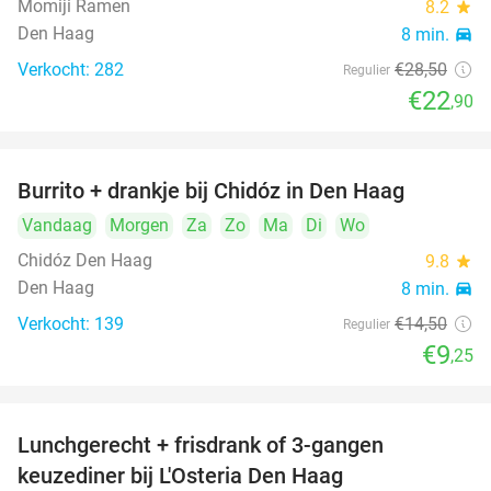
Momiji Ramen
8.2
star
Den Haag
8 min.
directions_car
Verkocht: 282
€28
,50
Regulier
€22
,90
Burrito + drankje bij Chidóz in Den Haag
36%
Vandaag
Morgen
Za
Zo
Ma
Di
Wo
Chidóz Den Haag
9.8
star
Den Haag
8 min.
directions_car
Verkocht: 139
€14
,50
Regulier
€9
,25
Lunchgerecht + frisdrank of 3-gangen
18%
keuzediner bij L'Osteria Den Haag