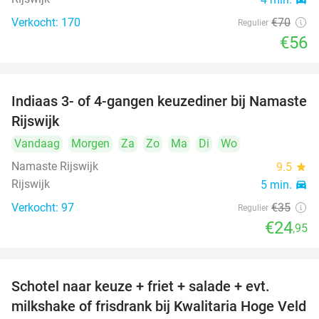
Verkocht: 170
€70
Regulier
€56
Indiaas 3- of 4-gangen keuzediner bij Namaste
29%
Rijswijk
Vandaag
Morgen
Za
Zo
Ma
Di
Wo
Namaste Rijswijk
9.5
star
Rijswijk
5 min.
directions_car
Verkocht: 97
€35
Regulier
€24
,95
Schotel naar keuze + friet + salade + evt.
46%
milkshake of frisdrank bij Kwalitaria Hoge Veld