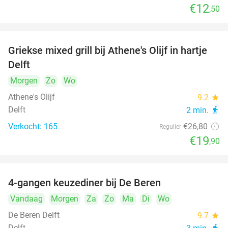
€12
,50
Griekse mixed grill bij Athene's Olijf in hartje
26%
Delft
Morgen
Zo
Wo
Athene's Olijf
9.2
star
Delft
2 min.
directions_walk
Verkocht: 165
€26
,80
Regulier
€19
,90
4-gangen keuzediner bij De Beren
46%
Vandaag
Morgen
Za
Zo
Ma
Di
Wo
De Beren Delft
9.7
star
Delft