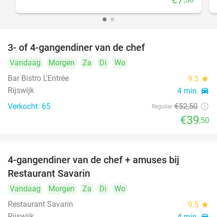
3- of 4-gangendiner van de chef
25%
Vandaag
Morgen
Za
Di
Wo
Bar Bistro L'Entrée
9.5
star
Rijswijk
4 min.
directions_car
Verkocht: 65
€52
,50
Regulier
€39
,50
4-gangendiner van de chef + amuses bij
20%
Restaurant Savarin
Vandaag
Morgen
Za
Di
Wo
Restaurant Savarin
9.5
star
Rijswijk
4 min.
directions_car