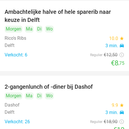
Ambachtelijke halve of hele sparerib naar
30%
NEW
keuze in Delft
TODAY
Morgen
Ma
Di
Wo
Rico's Ribs
10.0
star
Delft
3 min.
directions_car
Verkocht: 6
€12
,50
Regulier
€8
,75
2-gangenlunch of -diner bij Dashof
37%
Morgen
Ma
Di
Wo
Dashof
9.9
star
Delft
3 min.
directions_car
Verkocht: 26
€18
,90
Regulier