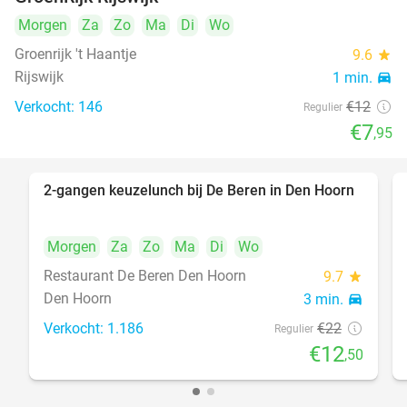
Morgen
Za
Zo
Ma
Di
Wo
Groenrijk 't Haantje
9.6
star
Rijswijk
1 min.
directions_car
Verkocht: 146
€12
Regulier
€7
,95
2-gangen keuzelunch bij De Beren in Den Hoorn
43%
Morgen
Za
Zo
Ma
Di
Wo
Restaurant De Beren Den Hoorn
9.7
star
Den Hoorn
3 min.
directions_car
Verkocht: 1.186
€22
Regulier
€12
,50