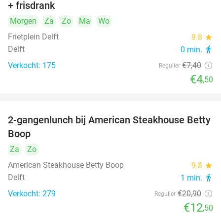
+ frisdrank
food
Morgen
Za
Zo
Ma
Wo
Frietplein Delft
9.8
star
Delft
0 min.
directions_walk
Verkocht: 175
€7
,40
Regulier
€4
,50
2-gangenlunch bij American Steakhouse Betty
40%
Boop
Za
Zo
American Steakhouse Betty Boop
9.8
star
Delft
1 min.
directions_walk
Verkocht: 279
€20
,90
Regulier
€12
,50