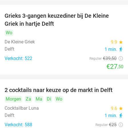
Grieks 3-gangen keuzediner bij De Kleine
30%
Griek in hartje Delft
Wo
De Kleine Griek
9.9
star
Delft
1 min.
directions_walk
Verkocht: 522
€39
,50
Regulier
€27
,50
2 cocktails naar keuze op de markt in Delft
50%
Morgen
Za
Ma
Di
Wo
Cocktailbar Luna
9.6
star
Delft
1 min.
directions_walk
Verkocht: 588
€25
Regulier