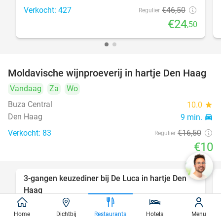
Verkocht: 427
€46
,50
Regulier
€24
,50
Moldavische wijnproeverij in hartje Den Haag
39%
Vandaag
Za
Wo
Buza Central
10.0
star
Den Haag
9 min.
directions_car
Verkocht: 83
€16
,50
Regulier
€10
3-gangen keuzediner bij De Luca in hartje Den
47%
Haag
Morgen
Za
Zo
Ma
Di
Wo
Home
Dichtbij
Restaurants
Hotels
Menu