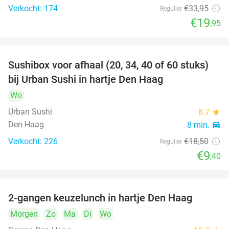
Verkocht: 174
€33
,95
Regulier
€19
,95
Sushibox voor afhaal (20, 34, 40 of 60 stuks)
49%
bij Urban Sushi in hartje Den Haag
Wo
Urban Sushi
8.7
star
Den Haag
8 min.
directions_car
Verkocht: 226
€18
,50
Regulier
€9
,40
2-gangen keuzelunch in hartje Den Haag
43%
Morgen
Zo
Ma
Di
Wo