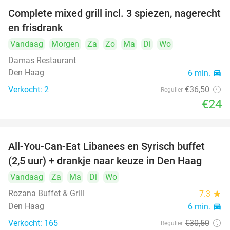
Complete mixed grill incl. 3 spiezen, nagerecht
34%
en frisdrank
Vandaag
Morgen
Za
Zo
Ma
Di
Wo
Damas Restaurant
Den Haag
6 min.
directions_car
Verkocht: 2
€36
,50
Regulier
€24
All-You-Can-Eat Libanees en Syrisch buffet
31%
(2,5 uur) + drankje naar keuze in Den Haag
Vandaag
Za
Ma
Di
Wo
Rozana Buffet & Grill
7.3
star
Den Haag
6 min.
directions_car
Verkocht: 165
€30
,50
Regulier