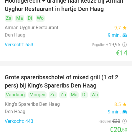
Hoofdgerecht + drankje naar keuze bij Arman
30%
Uyghur Restaurant in hartje Den Haag
Za
Ma
Di
Wo
Arman Uyghur Restaurant
9.7
star
Den Haag
9 min.
directions_car
Verkocht: 653
€19
,95
Regulier
€14
Grote spareribsschotel of mixed grill (1 of 2
32%
pers) bij King's Spareribs Den Haag
Vandaag
Morgen
Za
Zo
Ma
Di
Wo
King's Spareribs Den Haag
8.5
star
Den Haag
9 min.
directions_car
Verkocht: 443
€30
Regulier
€20
,50