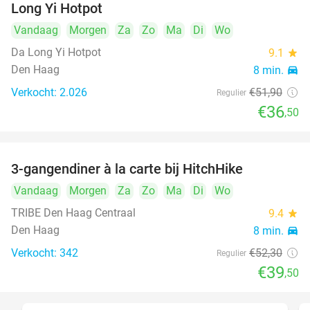
Long Yi Hotpot
Vandaag
Morgen
Za
Zo
Ma
Di
Wo
Da Long Yi Hotpot
9.1
star
Den Haag
8 min.
directions_car
Verkocht: 2.026
€51
,90
Regulier
€36
,50
3-gangendiner à la carte bij HitchHike
24%
Vandaag
Morgen
Za
Zo
Ma
Di
Wo
TRIBE Den Haag Centraal
9.4
star
Den Haag
8 min.
directions_car
Verkocht: 342
€52
,30
Regulier
€39
,50