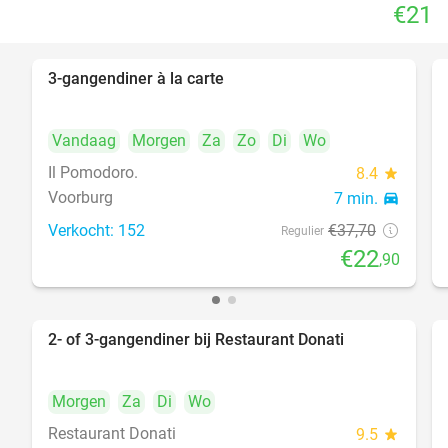
€21
3-gangendiner à la carte
39%
Vandaag
Morgen
Za
Zo
Di
Wo
Il Pomodoro.
8.4
star
Voorburg
7 min.
directions_car
Verkocht: 152
€37
,70
Regulier
€22
,90
2- of 3-gangendiner bij Restaurant Donati
41%
Morgen
Za
Di
Wo
Restaurant Donati
9.5
star