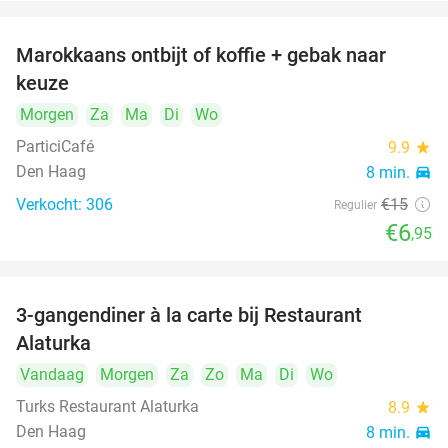
Marokkaans ontbijt of koffie + gebak naar
54%
keuze
Morgen
Za
Ma
Di
Wo
ParticiCafé
9.9
star
Den Haag
8 min.
directions_car
Verkocht: 306
€15
Regulier
€6
,95
3-gangendiner à la carte bij Restaurant
41%
Alaturka
Vandaag
Morgen
Za
Zo
Ma
Di
Wo
Turks Restaurant Alaturka
8.9
star
Den Haag
8 min.
directions_car