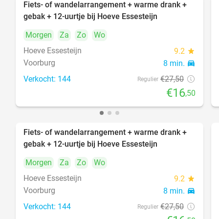
Fiets- of wandelarrangement + warme drank +
40%
gebak + 12-uurtje bij Hoeve Essesteijn
Morgen
Za
Zo
Wo
Hoeve Essesteijn
9.2
star
Voorburg
8 min.
directions_car
Verkocht: 144
€27
,50
Regulier
€16
,50
Fiets- of wandelarrangement + warme drank +
40%
gebak + 12-uurtje bij Hoeve Essesteijn
Morgen
Za
Zo
Wo
Hoeve Essesteijn
9.2
star
Voorburg
8 min.
directions_car
Verkocht: 144
€27
,50
Regulier