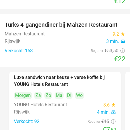
€12
Turks 4-gangendiner bij Mahzen Restaurant
59%
Mahzen Restaurant
9.2
star
Rijswijk
3 min.
directions_car
Verkocht: 153
€53
,50
Regulier
€22
Luxe sandwich naar keuze + verse koffie bij
50%
YOUNG Hotels Restaurant
Morgen
Za
Zo
Ma
Di
Wo
YOUNG Hotels Restaurant
8.6
star
Rijswijk
4 min.
directions_car
Verkocht: 92
€15
Regulier
€7
,50