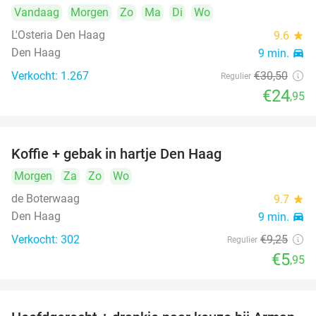
Vandaag
Morgen
Zo
Ma
Di
Wo
L'Osteria Den Haag
9.6
star
Den Haag
9 min.
directions_car
Verkocht: 1.267
€30
,50
Regulier
€24
,95
Koffie + gebak in hartje Den Haag
36%
Morgen
Za
Zo
Wo
de Boterwaag
9.7
star
Den Haag
9 min.
directions_car
Verkocht: 302
€9
,25
Regulier
€5
,95