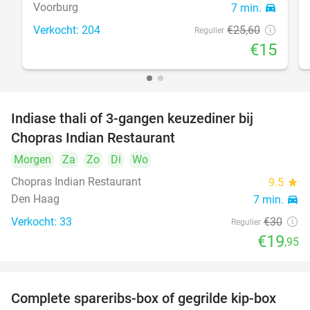
Voorburg
7 min.
directions_car
Verkocht: 204
€25
,60
Regulier
€15
Indiase thali of 3-gangen keuzediner bij
34%
Chopras Indian Restaurant
Morgen
Za
Zo
Di
Wo
Chopras Indian Restaurant
9.5
star
Den Haag
7 min.
directions_car
Verkocht: 33
€30
Regulier
€19
,95
Complete spareribs-box of gegrilde kip-box
37%