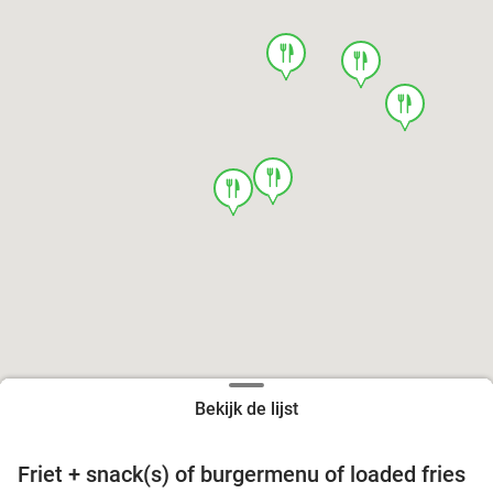
food
food
food
food
food
Bekijk de lijst
Friet + snack(s) of burgermenu of loaded fries
39%
food
food