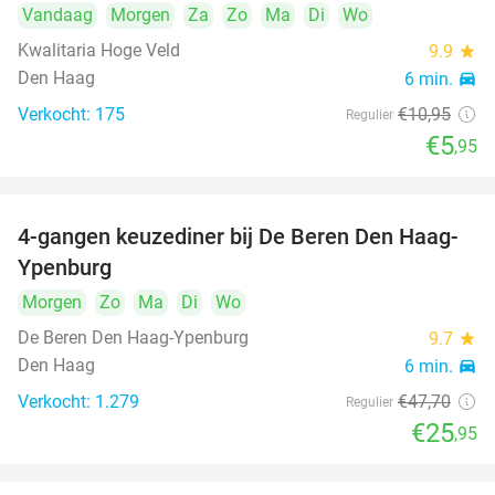
Vandaag
Morgen
Za
Zo
Ma
Di
Wo
Kwalitaria Hoge Veld
9.9
star
Den Haag
6 min.
directions_car
Verkocht: 175
€10
,95
Regulier
€5
,95
4-gangen keuzediner bij De Beren Den Haag-
46%
Ypenburg
Morgen
Zo
Ma
Di
Wo
De Beren Den Haag-Ypenburg
9.7
star
Den Haag
6 min.
directions_car
Verkocht: 1.279
€47
,70
Regulier
€25
,95