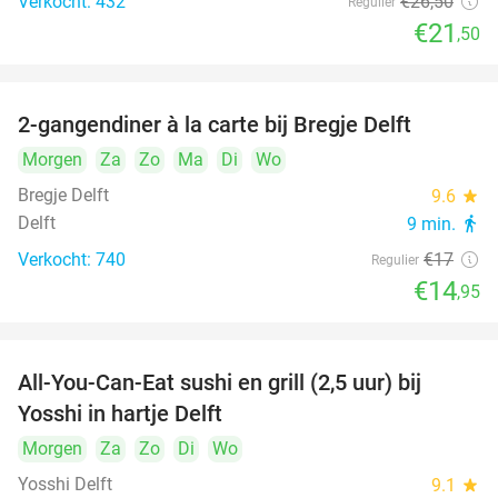
Verkocht: 432
€26
,50
Regulier
€21
,50
2-gangendiner à la carte bij Bregje Delft
12%
Morgen
Za
Zo
Ma
Di
Wo
Bregje Delft
9.6
star
Delft
9 min.
directions_walk
Verkocht: 740
€17
Regulier
€14
,95
All-You-Can-Eat sushi en grill (2,5 uur) bij
15%
Yosshi in hartje Delft
Morgen
Za
Zo
Di
Wo
Yosshi Delft
9.1
star