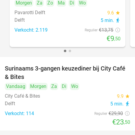
Morgen
Za
Zo
Ma
Di
Wo
Pavarotti Delft
9.6
star
Delft
5 min.
directions_walk
Verkocht: 2.119
€13
,75
Regulier
€9
,50
Surinaams 3-gangen keuzediner bij City Café
21%
& Bites
Vandaag
Morgen
Za
Di
Wo
City Café & Bites
9.9
star
Delft
5 min.
directions_walk
Verkocht: 114
€29
,90
Regulier
€23
,50