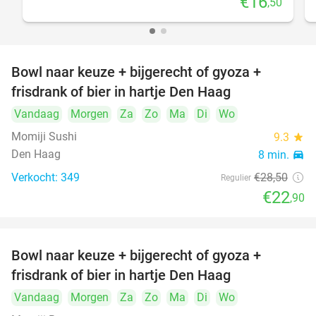
€16
,50
Bowl naar keuze + bijgerecht of gyoza +
20%
frisdrank of bier in hartje Den Haag
Vandaag
Morgen
Za
Zo
Ma
Di
Wo
Momiji Sushi
9.3
star
Den Haag
8 min.
directions_car
Verkocht: 349
€28
,50
Regulier
€22
,90
Bowl naar keuze + bijgerecht of gyoza +
20%
frisdrank of bier in hartje Den Haag
Vandaag
Morgen
Za
Zo
Ma
Di
Wo