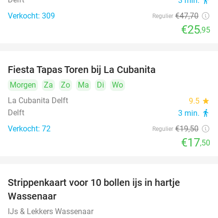
3 min.
directions_walk
Verkocht: 309
€47
,70
Regulier
€25
,95
Fiesta Tapas Toren bij La Cubanita
10%
Morgen
Za
Zo
Ma
Di
Wo
La Cubanita Delft
9.5
star
Delft
3 min.
directions_walk
Verkocht: 72
€19
,50
Regulier
€17
,50
Strippenkaart voor 10 bollen ijs in hartje
36%
Wassenaar
IJs & Lekkers Wassenaar