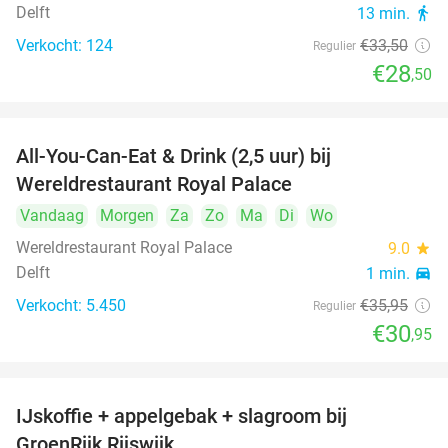
Delft
13 min.
directions_walk
Verkocht: 124
€33
,50
Regulier
€28
,50
All-You-Can-Eat & Drink (2,5 uur) bij
14%
Wereldrestaurant Royal Palace
Vandaag
Morgen
Za
Zo
Ma
Di
Wo
Wereldrestaurant Royal Palace
9.0
star
Delft
1 min.
directions_car
Verkocht: 5.450
€35
,95
Regulier
€30
,95
IJskoffie + appelgebak + slagroom bij
34%
GroenRijk Rijswijk