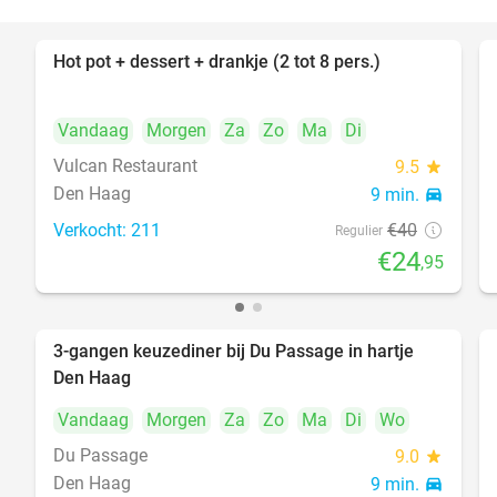
Hot pot + dessert + drankje (2 tot 8 pers.)
38%
Vandaag
Morgen
Za
Zo
Ma
Di
Vulcan Restaurant
9.5
star
Den Haag
9 min.
directions_car
Verkocht: 211
€40
Regulier
€24
,95
3-gangen keuzediner bij Du Passage in hartje
47%
Den Haag
Vandaag
Morgen
Za
Zo
Ma
Di
Wo
Du Passage
9.0
star
Den Haag
9 min.
directions_car