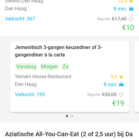
Sereno Den Haag
10.0
star
Den Haag
8 min.
directions_car
Verkocht: 367
€17
,40
Regulier
€10
Jemenitisch 3-gangen keuzediner of 3-
37%
gangendiner à la carte
Vandaag
Morgen
Za
Yemeni House Restaurant
9.6
star
Den Haag
8 min.
directions_car
Verkocht: 195
€30
,05
Regulier
€19
Aziatische All-You-Can-Eat (2 of 2,5 uur) bij Da
30%