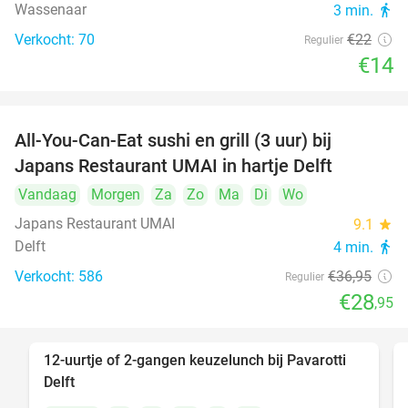
Wassenaar
3 min.
directions_walk
Verkocht: 70
€22
Regulier
€14
All-You-Can-Eat sushi en grill (3 uur) bij
22%
Japans Restaurant UMAI in hartje Delft
Vandaag
Morgen
Za
Zo
Ma
Di
Wo
Japans Restaurant UMAI
9.1
star
Delft
4 min.
directions_walk
Verkocht: 586
€36
,95
Regulier
€28
,95
12-uurtje of 2-gangen keuzelunch bij Pavarotti
31%
Delft