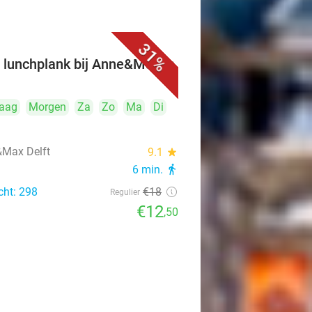
31%
 lunchplank bij Anne&Max in
t
aag
Morgen
Za
Zo
Ma
Di
Max Delft
9.1
star
6 min.
directions_walk
cht: 298
€18
Regulier
€12
,50