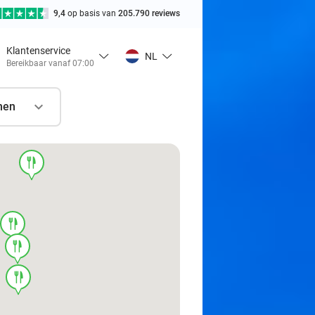
9,4
op basis van
205.790 reviews
Klantenservice
NL
Bereikbaar vanaf 07:00
nen
food
food
food
food