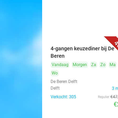
4
4-gangen keuzediner bij De
Beren
Vandaag
Morgen
Za
Zo
Ma
Wo
De Beren Delft
Delft
3 
Verkocht: 305
€47
Regulier
€