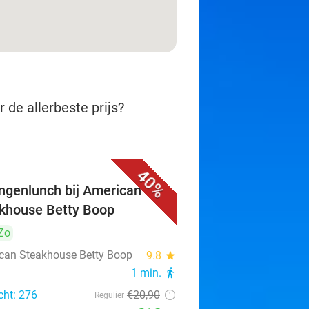
 de allerbeste prijs?
40%
ngenlunch bij American
khouse Betty Boop
Zo
can Steakhouse Betty Boop
9.8
star
1 min.
directions_walk
cht: 276
€20
,90
Regulier