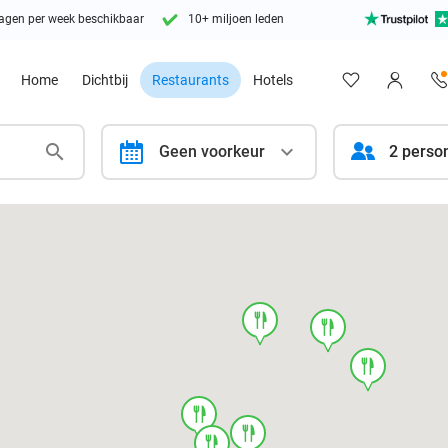
agen per week beschikbaar
10+ miljoen leden
Home
Dichtbij
Restaurants
Hotels
calendar
Geen voorkeur
2 perso
food
food
food
food
food
food