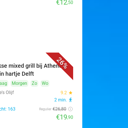
€12
,50
26%
se mixed grill bij Athene's
 in hartje Delft
aag
Morgen
Zo
Wo
's Olijf
9.2
star
2 min.
directions_walk
cht: 163
€26
,80
Regulier
€19
,90