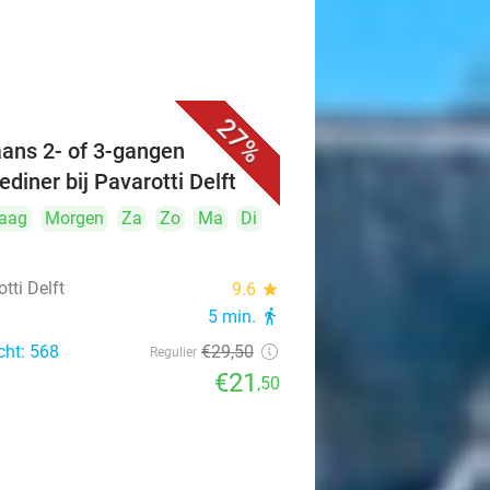
27%
iaans 2- of 3-gangen
ediner bij Pavarotti Delft
aag
Morgen
Za
Zo
Ma
Di
tti Delft
9.6
star
5 min.
directions_walk
cht: 568
€29
,50
Regulier
€21
,50