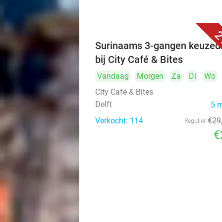
2
Surinaams 3-gangen keuzed
bij City Café & Bites
Vandaag
Morgen
Za
Di
Wo
City Café & Bites
Delft
5 
Verkocht: 114
€29
Regulier
€