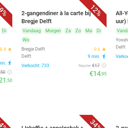
9%
12%
cht,
2-gangendiner à la carte bij
All-Y
Bregje Delft
uur) 
Di
Vandaag
Morgen
Za
Zo
Ma
Di
Vand
Wo
Yosshi
Delft
Bregje Delft
8.4
star
9.6
star
Delft
9 min.
directions_walk
Verko
min.
directions_walk
Verkocht: 733
€17
Regulier
,50
€14
,95
21
,50
4%
34%