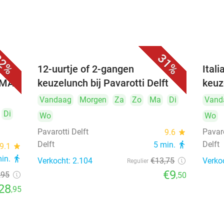
2%
31%
 (3
12-uurtje of 2-gangen
Ital
UMAI
keuzelunch bij Pavarotti Delft
keuz
Vandaag
Morgen
Za
Zo
Ma
Di
Vand
Di
Wo
Wo
Pavarotti Delft
Pavaro
9.6
star
Delft
Delft
5 min.
directions_walk
9.1
star
min.
directions_walk
Verkocht: 2.104
€13
,75
Verko
Regulier
€9
,95
,50
28
,95