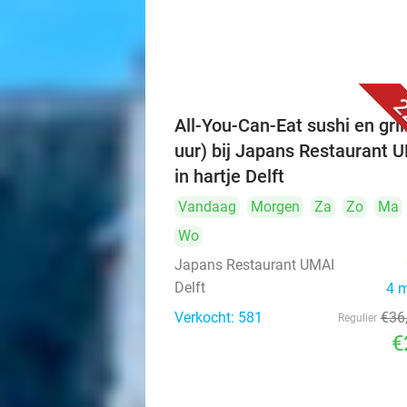
2
All-You-Can-Eat sushi en grill
uur) bij Japans Restaurant 
in hartje Delft
Vandaag
Morgen
Za
Zo
Ma
Wo
Japans Restaurant UMAI
Delft
4 
Verkocht: 581
€36
Regulier
€