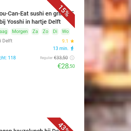
15%
ou-Can-Eat sushi en grill (2,5
bij Yosshi in hartje Delft
aag
Morgen
Za
Zo
Di
Wo
 Delft
9.1
star
13 min.
directions_walk
cht: 118
€33
,50
Regulier
€28
,50
43%