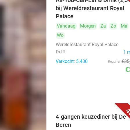
All-You-Can-Eat & Drink (2,5 
bij Wereldrestaurant Royal
Palace
Vandaag
Morgen
Za
Zo
Ma
Wo
Wereldrestaurant Royal Palace
Delft
1 
Verkocht: 5.430
€35
Regulier
€
4
4-gangen keuzediner bij De
Beren