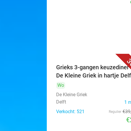
3
Grieks 3-gangen keuzediner 
De Kleine Griek in hartje Delf
Wo
De Kleine Griek
Delft
1 
Verkocht: 521
€39
Regulier
€