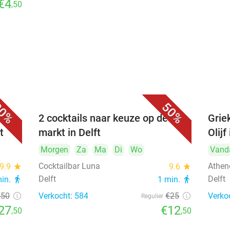
€4
,50
0%
50%
bij
2 cocktails naar keuze op de
Griek
t
markt in Delft
Olijf
Morgen
Za
Ma
Di
Wo
Vand
Cocktailbar Luna
Athene
9.9
star
9.6
star
Delft
Delft
min.
directions_walk
1 min.
directions_walk
,50
Verkocht: 584
€25
Verko
Regulier
27
€12
,50
,50