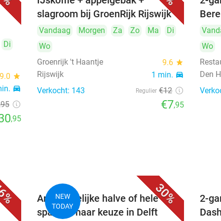
uur)
IJskoffie + appelgebak +
2-ga
slagroom bij GroenRijk Rijswijk
Bere
Vandaag
Morgen
Za
Zo
Ma
Di
Vand
Di
Wo
Wo
Groenrijk 't Haantje
Resta
9.6
star
Rijswijk
Den H
1 min.
directions_car
9.0
star
min.
directions_car
Verkocht: 143
€12
Verko
Regulier
€7
,95
,95
30
,95
6%
30%
Ambachtelijke halve of hele
NEW
2-ga
TODAY
sparerib naar keuze in Delft
Dash