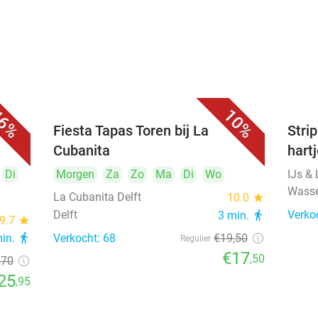
6%
10%
Fiesta Tapas Toren bij La
Strip
Cubanita
hart
Di
Morgen
Za
Zo
Ma
Di
Wo
IJs &
Wass
La Cubanita Delft
10.0
star
Delft
Verko
3 min.
directions_walk
9.7
star
min.
directions_walk
Verkocht: 68
€19
,50
Regulier
€17
,50
,70
25
,95