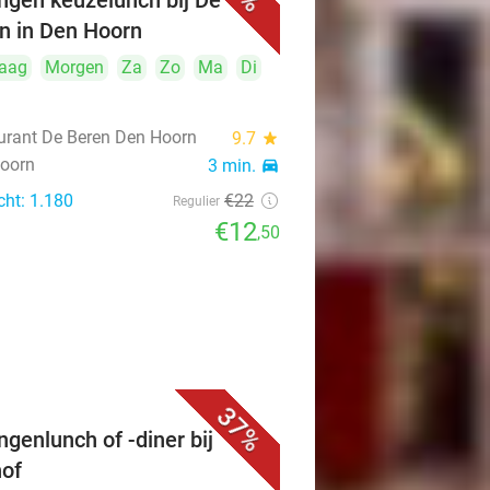
ngen keuzelunch bij De
n in Den Hoorn
aag
Morgen
Za
Zo
Ma
Di
urant De Beren Den Hoorn
9.7
star
oorn
3 min.
directions_car
cht: 1.180
€22
Regulier
€12
,50
37%
ngenlunch of -diner bij
of