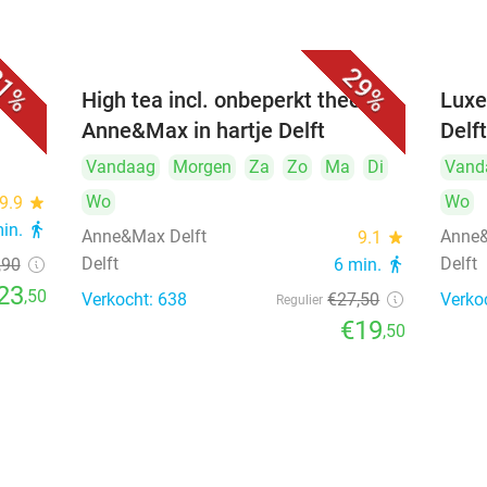
1%
29%
iner
High tea incl. onbeperkt thee bij
Luxe
Anne&Max in hartje Delft
Delf
Vandaag
Morgen
Za
Zo
Ma
Di
Vand
Wo
Wo
9.9
star
min.
directions_walk
Anne&Max Delft
Anne&
9.1
star
Delft
Delft
,90
6 min.
directions_walk
23
,50
Verkocht: 638
€27
,50
Verko
Regulier
€19
,50