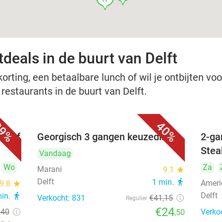
deals in de buurt van Delft
rting, een betaalbare lunch of wil je ontbijten voor
 restaurants in de buurt van Delft.
9%
40%
nu of
Georgisch 3 gangen keuzediner
2-ga
Stea
Vandaag
Wo
Za
Marani
9.1
star
Delft
1 min.
directions_walk
Ameri
9.8
star
Delft
min.
directions_walk
Verkocht: 831
€41
,15
Regulier
€24
,40
Verko
,50