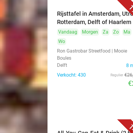
1
Rijsttafel in Amsterdam, Utre
Rotterdam, Delft of Haarlem
Vandaag
Morgen
Za
Zo
Ma
Wo
Ron Gastrobar Streetfood | Mooie
Boules
Delft
8 
Verkocht: 430
€26
Regulier
€
1