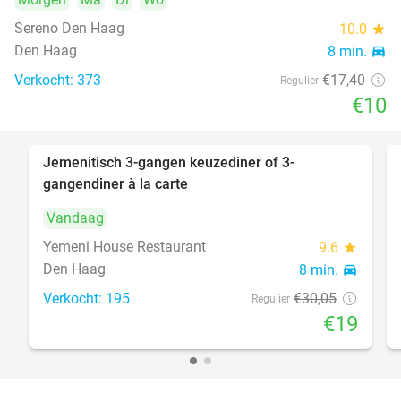
Sereno Den Haag
10.0
star
Den Haag
8 min.
directions_car
Verkocht: 373
€17
,40
Regulier
€10
Jemenitisch 3-gangen keuzediner of 3-
37%
gangendiner à la carte
Vandaag
Yemeni House Restaurant
9.6
star
Den Haag
8 min.
directions_car
Verkocht: 195
€30
,05
Regulier
€19