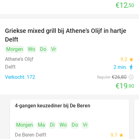
€12
,50
Griekse mixed grill bij Athene's Olijf in hartje
26%
Delft
Morgen
Wo
Do
Vr
Athene's Olijf
9.2
star
Delft
2 min.
directions_walk
Verkocht: 172
€26
,80
Regulier
€19
,90
4-gangen keuzediner bij De Beren
46%
Morgen
Ma
Di
Wo
Do
Vr
De Beren Delft
9.7
star