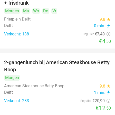
+ frisdrank
food
Morgen
Ma
Wo
Do
Vr
Frietplein Delft
9.8
star
Delft
0 min.
directions_walk
Verkocht: 188
€7
,40
Regulier
€4
,50
2-gangenlunch bij American Steakhouse Betty
40%
Boop
Morgen
American Steakhouse Betty Boop
9.8
star
Delft
1 min.
directions_walk
Verkocht: 283
€20
,90
Regulier
€12
,50