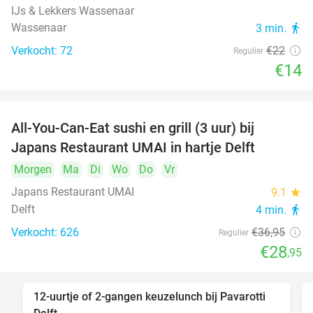
IJs & Lekkers Wassenaar
Wassenaar
3 min.
directions_walk
Verkocht: 72
€22
Regulier
€14
All-You-Can-Eat sushi en grill (3 uur) bij
22%
Japans Restaurant UMAI in hartje Delft
Morgen
Ma
Di
Wo
Do
Vr
Japans Restaurant UMAI
9.1
star
Delft
4 min.
directions_walk
Verkocht: 626
€36
,95
Regulier
€28
,95
12-uurtje of 2-gangen keuzelunch bij Pavarotti
31%