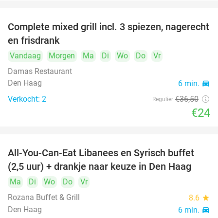
Complete mixed grill incl. 3 spiezen, nagerecht
34%
en frisdrank
Vandaag
Morgen
Ma
Di
Wo
Do
Vr
Damas Restaurant
Den Haag
6 min.
directions_car
Verkocht: 2
€36
,50
Regulier
€24
All-You-Can-Eat Libanees en Syrisch buffet
31%
(2,5 uur) + drankje naar keuze in Den Haag
Ma
Di
Wo
Do
Vr
Rozana Buffet & Grill
8.6
star
Den Haag
6 min.
directions_car