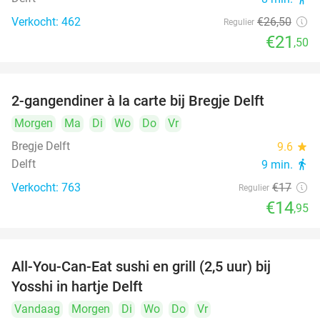
Verkocht: 462
€26
,50
Regulier
€21
,50
2-gangendiner à la carte bij Bregje Delft
12%
Morgen
Ma
Di
Wo
Do
Vr
Bregje Delft
9.6
star
Delft
9 min.
directions_walk
Verkocht: 763
€17
Regulier
€14
,95
All-You-Can-Eat sushi en grill (2,5 uur) bij
15%
Yosshi in hartje Delft
Vandaag
Morgen
Di
Wo
Do
Vr