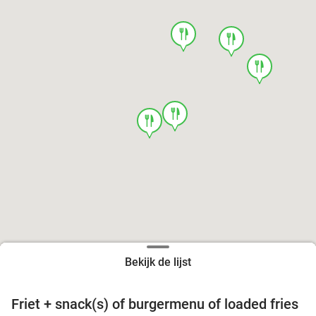
food
food
food
food
food
Bekijk de lijst
Friet + snack(s) of burgermenu of loaded fries
39%
food
food