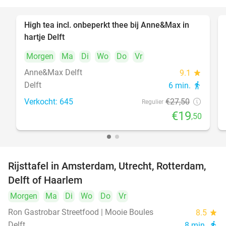
High tea incl. onbeperkt thee bij Anne&Max in
29%
hartje Delft
Morgen
Ma
Di
Wo
Do
Vr
Anne&Max Delft
9.1
star
Delft
6 min.
directions_walk
Verkocht: 645
€27
,50
Regulier
€19
,50
Rijsttafel in Amsterdam, Utrecht, Rotterdam,
19%
Delft of Haarlem
Morgen
Ma
Di
Wo
Do
Vr
Ron Gastrobar Streetfood | Mooie Boules
8.5
star
Delft
8 min.
directions_walk