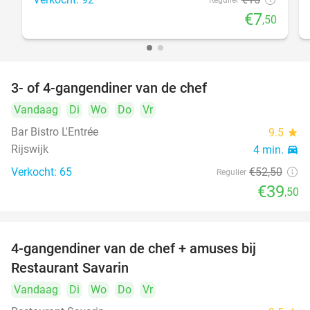
Regulier
€7
,50
3- of 4-gangendiner van de chef
25%
Vandaag
Di
Wo
Do
Vr
Bar Bistro L'Entrée
9.5
star
Rijswijk
4 min.
directions_car
Verkocht: 65
€52
,50
Regulier
€39
,50
4-gangendiner van de chef + amuses bij
20%
Restaurant Savarin
Vandaag
Di
Wo
Do
Vr