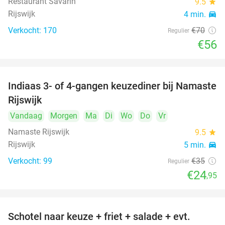
Restaurant Savarin
9.5
star
Rijswijk
4 min.
directions_car
Verkocht: 170
€70
Regulier
€56
Indiaas 3- of 4-gangen keuzediner bij Namaste
29%
Rijswijk
Vandaag
Morgen
Ma
Di
Wo
Do
Vr
Namaste Rijswijk
9.5
star
Rijswijk
5 min.
directions_car
Verkocht: 99
€35
Regulier
€24
,95
Schotel naar keuze + friet + salade + evt.
46%