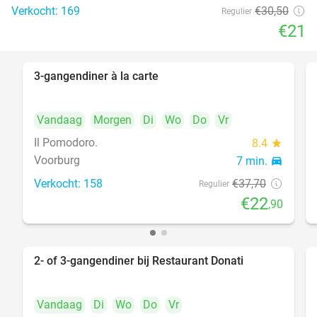
Verkocht: 169
€30
,50
Regulier
€21
3-gangendiner à la carte
39%
Vandaag
Morgen
Di
Wo
Do
Vr
Il Pomodoro.
8.4
star
Voorburg
7 min.
directions_car
Verkocht: 158
€37
,70
Regulier
€22
,90
2- of 3-gangendiner bij Restaurant Donati
41%
Vandaag
Di
Wo
Do
Vr