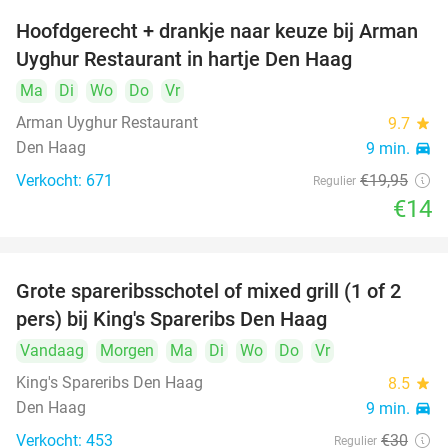
Hoofdgerecht + drankje naar keuze bij Arman
30%
Uyghur Restaurant in hartje Den Haag
Ma
Di
Wo
Do
Vr
Arman Uyghur Restaurant
9.7
star
Den Haag
9 min.
directions_car
Verkocht: 671
€19
,95
Regulier
€14
Grote spareribsschotel of mixed grill (1 of 2
32%
pers) bij King's Spareribs Den Haag
Vandaag
Morgen
Ma
Di
Wo
Do
Vr
King's Spareribs Den Haag
8.5
star
Den Haag
9 min.
directions_car
Verkocht: 453
€30
Regulier