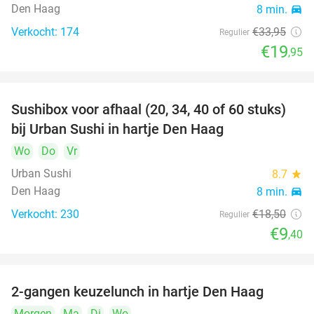
Den Haag
8 min.
directions_car
Verkocht: 174
€33
,95
Regulier
€19
,95
Sushibox voor afhaal (20, 34, 40 of 60 stuks)
49%
bij Urban Sushi in hartje Den Haag
Wo
Do
Vr
Urban Sushi
8.7
star
Den Haag
8 min.
directions_car
Verkocht: 230
€18
,50
Regulier
€9
,40
2-gangen keuzelunch in hartje Den Haag
43%
Morgen
Ma
Di
Wo