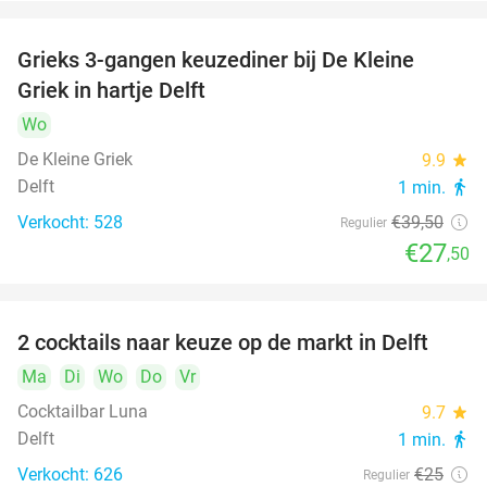
Grieks 3-gangen keuzediner bij De Kleine
30%
Griek in hartje Delft
Wo
De Kleine Griek
9.9
star
Delft
1 min.
directions_walk
Verkocht: 528
€39
,50
Regulier
€27
,50
2 cocktails naar keuze op de markt in Delft
50%
Ma
Di
Wo
Do
Vr
Cocktailbar Luna
9.7
star
Delft
1 min.
directions_walk
Verkocht: 626
€25
Regulier