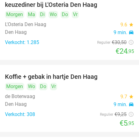
keuzediner bij L'Osteria Den Haag
Morgen
Ma
Di
Wo
Do
Vr
L'Osteria Den Haag
9.6
star
Den Haag
9 min.
directions_car
Verkocht: 1.285
€30
,50
Regulier
€24
,95
Koffie + gebak in hartje Den Haag
36%
Morgen
Wo
Do
Vr
de Boterwaag
9.7
star
Den Haag
9 min.
directions_car
Verkocht: 308
€9
,25
Regulier
€5
,95