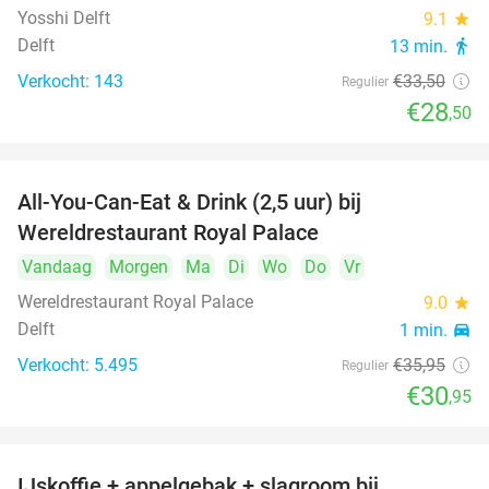
Yosshi Delft
9.1
star
Delft
13 min.
directions_walk
Verkocht: 143
€33
,50
Regulier
€28
,50
All-You-Can-Eat & Drink (2,5 uur) bij
14%
Wereldrestaurant Royal Palace
Vandaag
Morgen
Ma
Di
Wo
Do
Vr
Wereldrestaurant Royal Palace
9.0
star
Delft
1 min.
directions_car
Verkocht: 5.495
€35
,95
Regulier
€30
,95
IJskoffie + appelgebak + slagroom bij