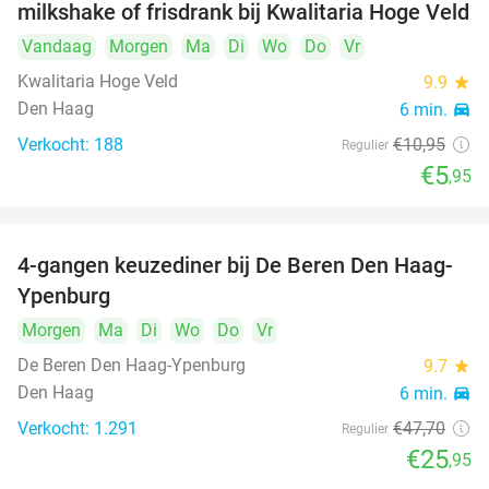
milkshake of frisdrank bij Kwalitaria Hoge Veld
Vandaag
Morgen
Ma
Di
Wo
Do
Vr
Kwalitaria Hoge Veld
9.9
star
Den Haag
6 min.
directions_car
Verkocht: 188
€10
,95
Regulier
€5
,95
4-gangen keuzediner bij De Beren Den Haag-
46%
Ypenburg
Morgen
Ma
Di
Wo
Do
Vr
De Beren Den Haag-Ypenburg
9.7
star
Den Haag
6 min.
directions_car
Verkocht: 1.291
€47
,70
Regulier
€25
,95