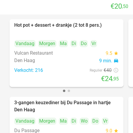
€20
,50
Hot pot + dessert + drankje (2 tot 8 pers.)
38%
Vandaag
Morgen
Ma
Di
Do
Vr
Vulcan Restaurant
9.5
star
Den Haag
9 min.
directions_car
Verkocht: 216
€40
Regulier
€24
,95
3-gangen keuzediner bij Du Passage in hartje
47%
Den Haag
Vandaag
Morgen
Ma
Di
Wo
Do
Vr
Du Passage
9.0
star