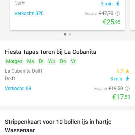
Delft
3 min.
directions_walk
Verkocht: 320
€47
,70
Regulier
€25
,95
Fiesta Tapas Toren bij La Cubanita
10%
Morgen
Ma
Di
Wo
Do
Vr
La Cubanita Delft
9.7
star
Delft
3 min.
directions_walk
Verkocht: 89
€19
,50
Regulier
€17
,50
Strippenkaart voor 10 bollen ijs in hartje
36%
Wassenaar