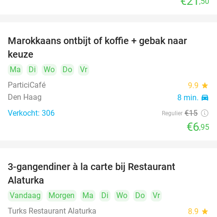
€21
,50
Marokkaans ontbijt of koffie + gebak naar
54%
keuze
Ma
Di
Wo
Do
Vr
ParticiCafé
9.9
star
Den Haag
8 min.
directions_car
Verkocht: 306
€15
Regulier
€6
,95
3-gangendiner à la carte bij Restaurant
41%
Alaturka
Vandaag
Morgen
Ma
Di
Wo
Do
Vr
Turks Restaurant Alaturka
8.9
star