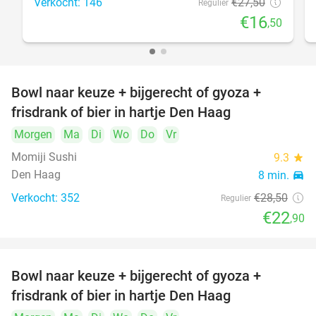
Verkocht: 146
€27
,50
Regulier
€16
,50
Bowl naar keuze + bijgerecht of gyoza +
20%
frisdrank of bier in hartje Den Haag
Morgen
Ma
Di
Wo
Do
Vr
Momiji Sushi
9.3
star
Den Haag
8 min.
directions_car
Verkocht: 352
€28
,50
Regulier
€22
,90
Bowl naar keuze + bijgerecht of gyoza +
20%
frisdrank of bier in hartje Den Haag