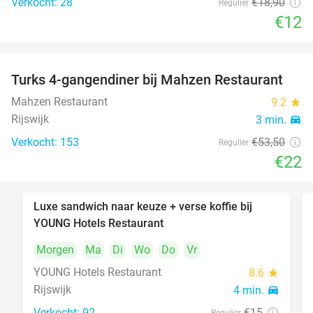
Verkocht: 28
€18
,90
Regulier
€12
Turks 4-gangendiner bij Mahzen Restaurant
59%
Mahzen Restaurant
9.2
star
Rijswijk
3 min.
directions_car
Verkocht: 153
€53
,50
Regulier
€22
Luxe sandwich naar keuze + verse koffie bij
50%
YOUNG Hotels Restaurant
Morgen
Ma
Di
Wo
Do
Vr
YOUNG Hotels Restaurant
8.6
star
Rijswijk
4 min.
directions_car
Verkocht: 92
€15