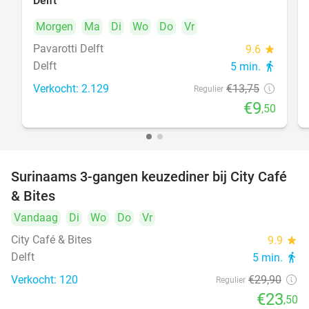
Delft
Morgen
Ma
Di
Wo
Do
Vr
Pavarotti Delft
9.6
star
Delft
5 min.
directions_walk
Verkocht: 2.129
€13
,75
Regulier
€9
,50
Surinaams 3-gangen keuzediner bij City Café
21%
& Bites
Vandaag
Di
Wo
Do
Vr
City Café & Bites
9.9
star
Delft
5 min.
directions_walk
Verkocht: 120
€29
,90
Regulier
€23
,50