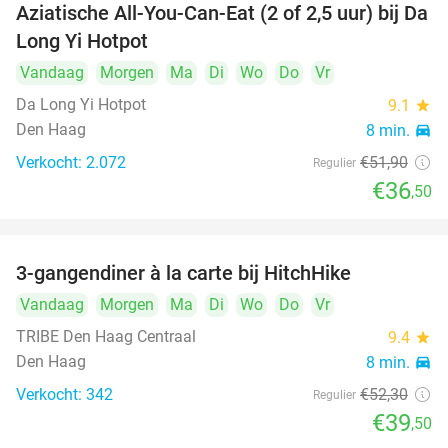
Aziatische All-You-Can-Eat (2 of 2,5 uur) bij Da
30%
Long Yi Hotpot
Vandaag
Morgen
Ma
Di
Wo
Do
Vr
Da Long Yi Hotpot
9.1
star
Den Haag
8 min.
directions_car
Verkocht: 2.072
€51
,90
Regulier
€36
,50
3-gangendiner à la carte bij HitchHike
24%
Vandaag
Morgen
Ma
Di
Wo
Do
Vr
TRIBE Den Haag Centraal
9.4
star
Den Haag
8 min.
directions_car
Verkocht: 342
€52
,30
Regulier
€39
,50