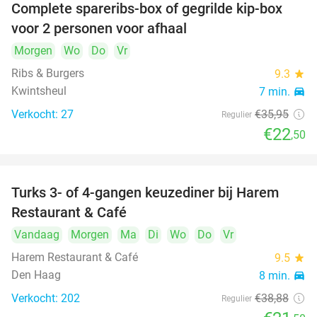
Complete spareribs-box of gegrilde kip-box
37%
voor 2 personen voor afhaal
Morgen
Wo
Do
Vr
Ribs & Burgers
9.3
star
Kwintsheul
7 min.
directions_car
Verkocht: 27
€35
,95
Regulier
€22
,50
Turks 3- of 4-gangen keuzediner bij Harem
45%
Restaurant & Café
Vandaag
Morgen
Ma
Di
Wo
Do
Vr
Harem Restaurant & Café
9.5
star
Den Haag
8 min.
directions_car
Verkocht: 202
€38
,88
Regulier