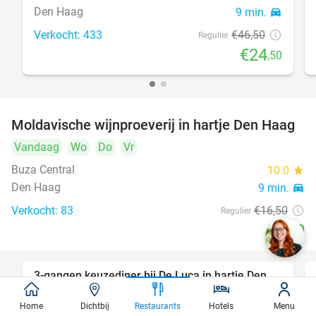
Den Haag
9 min.
directions_car
Verkocht: 433
€46
,50
Regulier
€24
,50
Moldavische wijnproeverij in hartje Den Haag
39%
Vandaag
Wo
Do
Vr
Buza Central
10.0
star
Den Haag
9 min.
directions_car
Verkocht: 83
€16
,50
Regulier
€10
3-gangen keuzediner bij De Luca in hartje Den
47%
Haag
Home
Dichtbij
Restaurants
Hotels
Menu