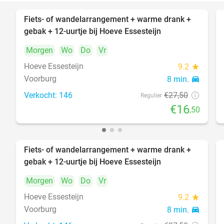
Fiets- of wandelarrangement + warme drank +
40%
gebak + 12-uurtje bij Hoeve Essesteijn
Morgen
Wo
Do
Vr
Hoeve Essesteijn
9.2
star
Voorburg
8 min.
directions_car
Verkocht: 146
€27
,50
Regulier
€16
,50
Fiets- of wandelarrangement + warme drank +
40%
gebak + 12-uurtje bij Hoeve Essesteijn
Morgen
Wo
Do
Vr
Hoeve Essesteijn
9.2
star
Voorburg
8 min.
directions_car