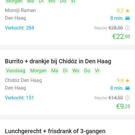
Morgen
Ma
Di
Wo
Do
Vr
Momiji Ramen
8.2
star
Den Haag
8 min.
directions_car
Verkocht: 284
€28
,50
Regulier
€22
,90
Burrito + drankje bij Chidóz in Den Haag
36%
Vandaag
Morgen
Ma
Di
Wo
Do
Vr
Chidóz Den Haag
9.8
star
Den Haag
8 min.
directions_car
Verkocht: 151
€14
,50
Regulier
€9
,25
Lunchgerecht + frisdrank of 3-gangen
18%