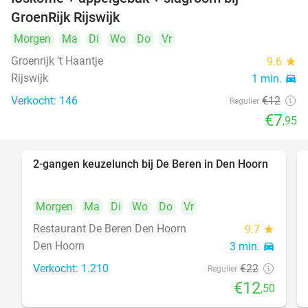
34%
GroenRijk Rijswijk
Morgen
Ma
Di
Wo
Do
Vr
Groenrijk 't Haantje
9.6
star
Rijswijk
1 min.
directions_car
Verkocht: 146
€12
Regulier
€7
,95
2-gangen keuzelunch bij De Beren in Den Hoorn
43%
Morgen
Ma
Di
Wo
Do
Vr
Restaurant De Beren Den Hoorn
9.7
star
Den Hoorn
3 min.
directions_car
Verkocht: 1.210
€22
Regulier
€12
,50