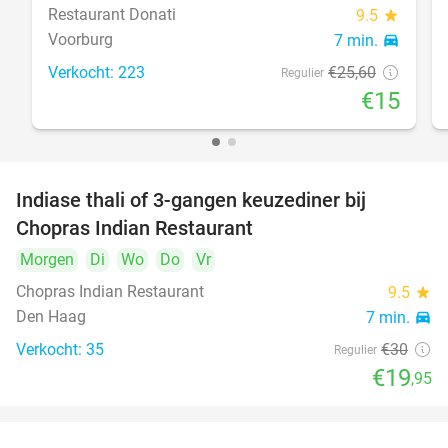
Restaurant Donati
9.5
star
Voorburg
7 min.
directions_car
Verkocht: 223
€25
,60
Regulier
€15
Indiase thali of 3-gangen keuzediner bij
34%
Chopras Indian Restaurant
Morgen
Di
Wo
Do
Vr
Chopras Indian Restaurant
9.5
star
Den Haag
7 min.
directions_car
Verkocht: 35
€30
Regulier
€19
,95