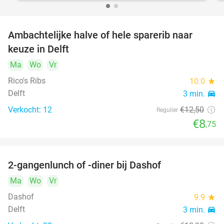
Ambachtelijke halve of hele sparerib naar
30%
keuze in Delft
Ma
Wo
Vr
Rico's Ribs
10.0
star
Delft
3 min.
directions_car
Verkocht: 12
€12
,50
Regulier
€8
,75
2-gangenlunch of -diner bij Dashof
37%
Ma
Wo
Vr
Dashof
9.9
star
Delft
3 min.
directions_car