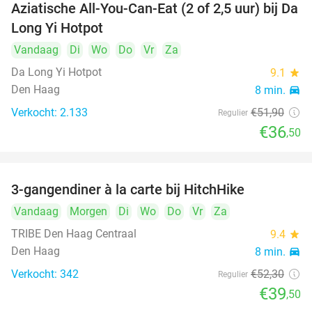
Aziatische All-You-Can-Eat (2 of 2,5 uur) bij Da
30%
Long Yi Hotpot
Vandaag
Di
Wo
Do
Vr
Za
Da Long Yi Hotpot
9.1
star
Den Haag
8 min.
directions_car
Verkocht: 2.133
€51
,90
Regulier
€36
,50
3-gangendiner à la carte bij HitchHike
24%
Vandaag
Morgen
Di
Wo
Do
Vr
Za
TRIBE Den Haag Centraal
9.4
star
Den Haag
8 min.
directions_car
Verkocht: 342
€52
,30
Regulier
€39
,50