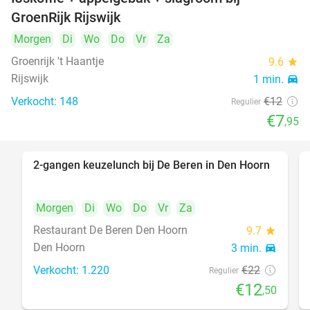
34%
GroenRijk Rijswijk
Morgen
Di
Wo
Do
Vr
Za
Groenrijk 't Haantje
9.6
star
Rijswijk
1 min.
directions_car
Verkocht: 148
€12
Regulier
€7
,95
2-gangen keuzelunch bij De Beren in Den Hoorn
43%
Morgen
Di
Wo
Do
Vr
Za
Restaurant De Beren Den Hoorn
9.7
star
Den Hoorn
3 min.
directions_car
Verkocht: 1.220
€22
Regulier
€12
,50