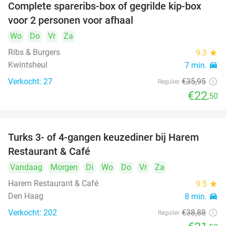
Complete spareribs-box of gegrilde kip-box
37%
voor 2 personen voor afhaal
Wo
Do
Vr
Za
Ribs & Burgers
9.3
star
Kwintsheul
7 min.
directions_car
Verkocht: 27
€35
,95
Regulier
€22
,50
Turks 3- of 4-gangen keuzediner bij Harem
45%
Restaurant & Café
Vandaag
Morgen
Di
Wo
Do
Vr
Za
Harem Restaurant & Café
9.5
star
Den Haag
8 min.
directions_car
Verkocht: 202
€38
,88
Regulier