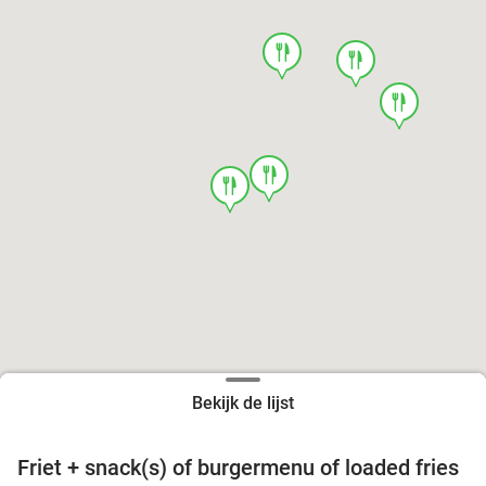
food
food
food
food
food
Bekijk de lijst
Friet + snack(s) of burgermenu of loaded fries
39%
food
food