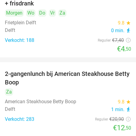
+ frisdrank
food
Morgen
Wo
Do
Vr
Za
Frietplein Delft
9.8
star
Delft
0 min.
directions_walk
Verkocht: 188
€7
,40
Regulier
€4
,50
2-gangenlunch bij American Steakhouse Betty
40%
Boop
Za
American Steakhouse Betty Boop
9.8
star
Delft
1 min.
directions_walk
Verkocht: 283
€20
,90
Regulier
€12
,50