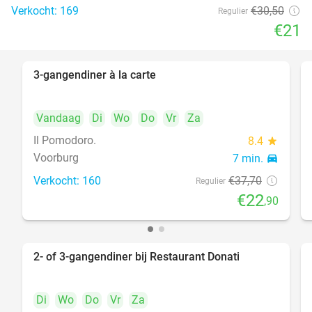
Verkocht: 169
€30
,50
Regulier
€21
3-gangendiner à la carte
39%
Vandaag
Di
Wo
Do
Vr
Za
Il Pomodoro.
8.4
star
Voorburg
7 min.
directions_car
Verkocht: 160
€37
,70
Regulier
€22
,90
2- of 3-gangendiner bij Restaurant Donati
41%
Di
Wo
Do
Vr
Za