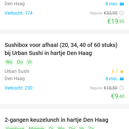
Den Haag
8 min.
directions_car
Verkocht: 174
€33
,95
Regulier
€19
,95
Sushibox voor afhaal (20, 34, 40 of 60 stuks)
49%
bij Urban Sushi in hartje Den Haag
Wo
Do
Vr
Urban Sushi
8.7
star
Den Haag
8 min.
directions_car
Verkocht: 230
€18
,50
Regulier
€9
,40
2-gangen keuzelunch in hartje Den Haag
43%
Vandaag
Morgen
Di
Wo
Do
Vr
Za