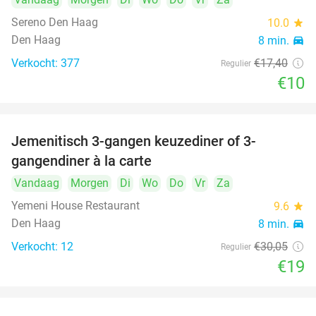
Sereno Den Haag
10.0
star
Den Haag
8 min.
directions_car
Verkocht: 377
€17
,40
Regulier
€10
Jemenitisch 3-gangen keuzediner of 3-
37%
gangendiner à la carte
Vandaag
Morgen
Di
Wo
Do
Vr
Za
Yemeni House Restaurant
9.6
star
Den Haag
8 min.
directions_car
Verkocht: 12
€30
,05
Regulier
€19