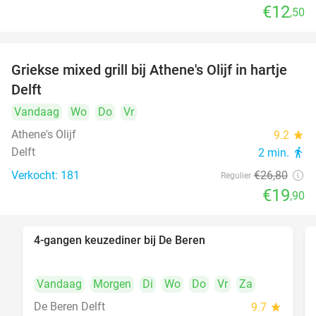
€12
,50
Griekse mixed grill bij Athene's Olijf in hartje
26%
Delft
Vandaag
Wo
Do
Vr
Athene's Olijf
9.2
star
Delft
2 min.
directions_walk
Verkocht: 181
€26
,80
Regulier
€19
,90
4-gangen keuzediner bij De Beren
46%
Vandaag
Morgen
Di
Wo
Do
Vr
Za
De Beren Delft
9.7
star