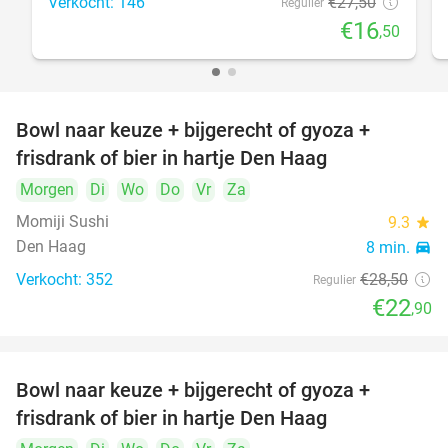
Verkocht: 146
€27
,50
Regulier
€16
,50
Bowl naar keuze + bijgerecht of gyoza +
20%
frisdrank of bier in hartje Den Haag
Morgen
Di
Wo
Do
Vr
Za
Momiji Sushi
9.3
star
Den Haag
8 min.
directions_car
Verkocht: 352
€28
,50
Regulier
€22
,90
Bowl naar keuze + bijgerecht of gyoza +
20%
frisdrank of bier in hartje Den Haag