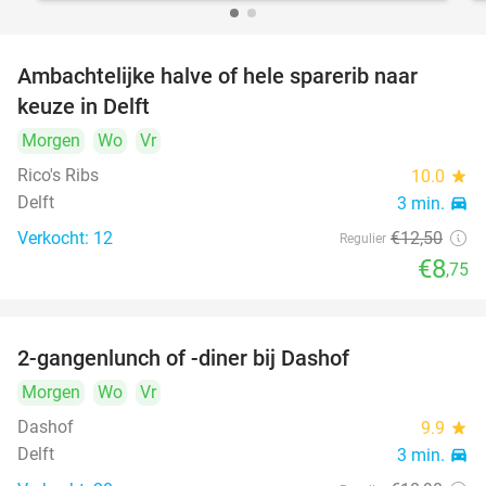
Ambachtelijke halve of hele sparerib naar
30%
keuze in Delft
Morgen
Wo
Vr
Rico's Ribs
10.0
star
Delft
3 min.
directions_car
Verkocht: 12
€12
,50
Regulier
€8
,75
2-gangenlunch of -diner bij Dashof
37%
Morgen
Wo
Vr
Dashof
9.9
star
Delft
3 min.
directions_car