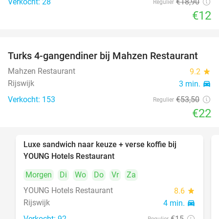
Verkocht: 28
€18
,90
Regulier
€12
Turks 4-gangendiner bij Mahzen Restaurant
59%
Mahzen Restaurant
9.2
star
Rijswijk
3 min.
directions_car
Verkocht: 153
€53
,50
Regulier
€22
Luxe sandwich naar keuze + verse koffie bij
50%
YOUNG Hotels Restaurant
Morgen
Di
Wo
Do
Vr
Za
YOUNG Hotels Restaurant
8.6
star
Rijswijk
4 min.
directions_car
Verkocht: 92
€15