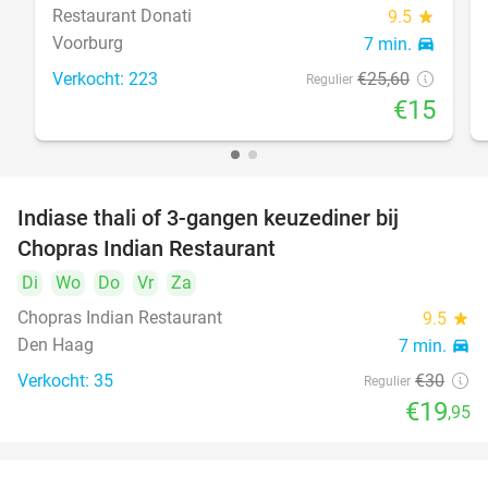
Restaurant Donati
9.5
star
Voorburg
7 min.
directions_car
Verkocht: 223
€25
,60
Regulier
€15
Indiase thali of 3-gangen keuzediner bij
34%
Chopras Indian Restaurant
Di
Wo
Do
Vr
Za
Chopras Indian Restaurant
9.5
star
Den Haag
7 min.
directions_car
Verkocht: 35
€30
Regulier
€19
,95