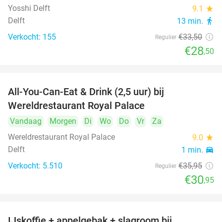
Yosshi Delft
9.1
star
Delft
13 min.
directions_walk
Verkocht: 155
€33
,50
Regulier
€28
,50
All-You-Can-Eat & Drink (2,5 uur) bij
14%
Wereldrestaurant Royal Palace
Vandaag
Morgen
Di
Wo
Do
Vr
Za
Wereldrestaurant Royal Palace
9.0
star
Delft
1 min.
directions_car
Verkocht: 5.510
€35
,95
Regulier
€30
,95
IJskoffie + appelgebak + slagroom bij