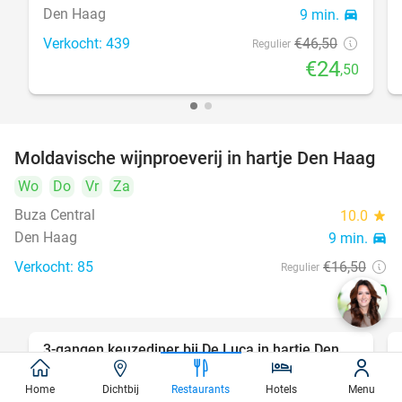
Den Haag
9 min.
directions_car
Verkocht: 439
€46
,50
Regulier
€24
,50
Moldavische wijnproeverij in hartje Den Haag
39%
Wo
Do
Vr
Za
Buza Central
10.0
star
Den Haag
9 min.
directions_car
Verkocht: 85
€16
,50
Regulier
€10
3-gangen keuzediner bij De Luca in hartje Den
47%
Haag
Home
Dichtbij
Restaurants
Hotels
Menu