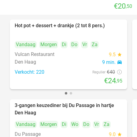
€20
,50
Hot pot + dessert + drankje (2 tot 8 pers.)
38%
Vandaag
Morgen
Di
Do
Vr
Za
Vulcan Restaurant
9.5
star
Den Haag
9 min.
directions_car
Verkocht: 220
€40
Regulier
€24
,95
3-gangen keuzediner bij Du Passage in hartje
47%
Den Haag
Vandaag
Morgen
Di
Wo
Do
Vr
Za
Du Passage
9.0
star