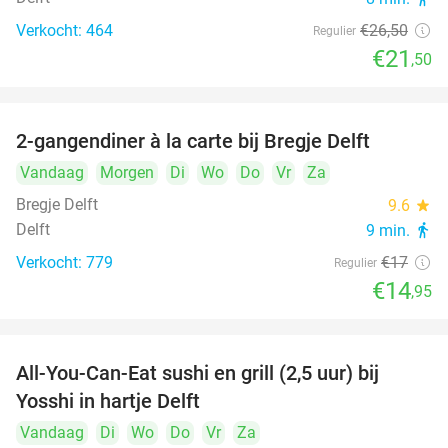
Verkocht: 464
€26
,50
Regulier
€21
,50
2-gangendiner à la carte bij Bregje Delft
12%
Vandaag
Morgen
Di
Wo
Do
Vr
Za
Bregje Delft
9.6
star
Delft
9 min.
directions_walk
Verkocht: 779
€17
Regulier
€14
,95
All-You-Can-Eat sushi en grill (2,5 uur) bij
15%
Yosshi in hartje Delft
Vandaag
Di
Wo
Do
Vr
Za