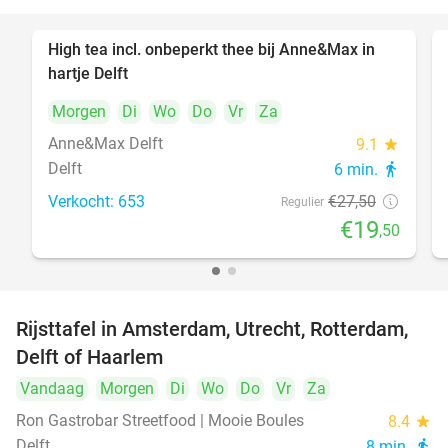
High tea incl. onbeperkt thee bij Anne&Max in
29%
hartje Delft
Morgen
Di
Wo
Do
Vr
Za
Anne&Max Delft
9.1
star
Delft
6 min.
directions_walk
Verkocht: 653
€27
,50
Regulier
€19
,50
Rijsttafel in Amsterdam, Utrecht, Rotterdam,
19%
Delft of Haarlem
Vandaag
Morgen
Di
Wo
Do
Vr
Za
Ron Gastrobar Streetfood | Mooie Boules
8.4
star
Delft
8 min.
directions_walk