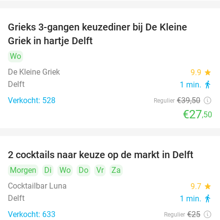
Grieks 3-gangen keuzediner bij De Kleine
30%
Griek in hartje Delft
Wo
De Kleine Griek
9.9
star
Delft
1 min.
directions_walk
Verkocht: 528
€39
,50
Regulier
€27
,50
2 cocktails naar keuze op de markt in Delft
50%
Morgen
Di
Wo
Do
Vr
Za
Cocktailbar Luna
9.7
star
Delft
1 min.
directions_walk
Verkocht: 633
€25
Regulier