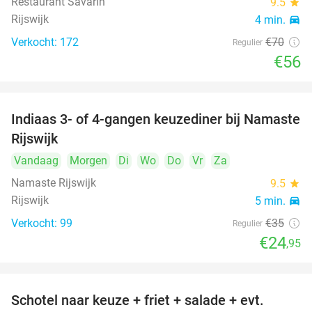
Restaurant Savarin
9.5
star
Rijswijk
4 min.
directions_car
Verkocht: 172
€70
Regulier
€56
Indiaas 3- of 4-gangen keuzediner bij Namaste
29%
Rijswijk
Vandaag
Morgen
Di
Wo
Do
Vr
Za
Namaste Rijswijk
9.5
star
Rijswijk
5 min.
directions_car
Verkocht: 99
€35
Regulier
€24
,95
Schotel naar keuze + friet + salade + evt.
46%