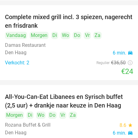
Complete mixed grill incl. 3 spiezen, nagerecht
34%
en frisdrank
Vandaag
Morgen
Di
Wo
Do
Vr
Za
Damas Restaurant
Den Haag
6 min.
directions_car
Verkocht: 2
€36
,50
Regulier
€24
All-You-Can-Eat Libanees en Syrisch buffet
31%
(2,5 uur) + drankje naar keuze in Den Haag
Morgen
Di
Wo
Do
Vr
Za
Rozana Buffet & Grill
8.6
star
Den Haag
6 min.
directions_car