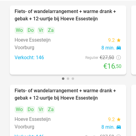
Fiets- of wandelarrangement + warme drank +
40%
gebak + 12-uurtje bij Hoeve Essesteijn
Wo
Do
Vr
Za
Hoeve Essesteijn
9.2
star
Voorburg
8 min.
directions_car
Verkocht: 146
€27
,50
Regulier
€16
,50
Fiets- of wandelarrangement + warme drank +
40%
gebak + 12-uurtje bij Hoeve Essesteijn
Wo
Do
Vr
Za
Hoeve Essesteijn
9.2
star
Voorburg
8 min.
directions_car