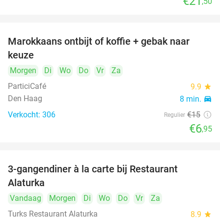
€21
,50
Marokkaans ontbijt of koffie + gebak naar
54%
keuze
Morgen
Di
Wo
Do
Vr
Za
ParticiCafé
9.9
star
Den Haag
8 min.
directions_car
Verkocht: 306
€15
Regulier
€6
,95
3-gangendiner à la carte bij Restaurant
41%
Alaturka
Vandaag
Morgen
Di
Wo
Do
Vr
Za
Turks Restaurant Alaturka
8.9
star