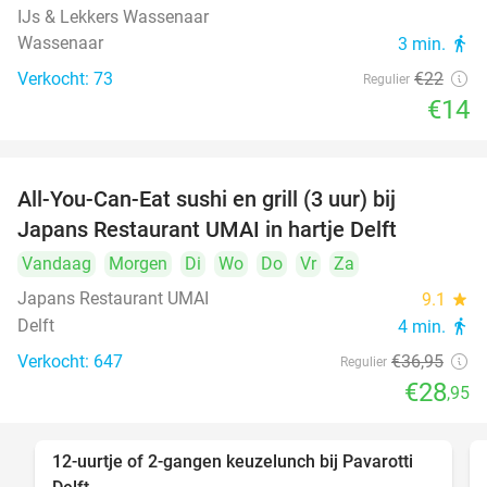
IJs & Lekkers Wassenaar
Wassenaar
3 min.
directions_walk
Verkocht: 73
€22
Regulier
€14
All-You-Can-Eat sushi en grill (3 uur) bij
22%
Japans Restaurant UMAI in hartje Delft
Vandaag
Morgen
Di
Wo
Do
Vr
Za
Japans Restaurant UMAI
9.1
star
Delft
4 min.
directions_walk
Verkocht: 647
€36
,95
Regulier
€28
,95
12-uurtje of 2-gangen keuzelunch bij Pavarotti
31%