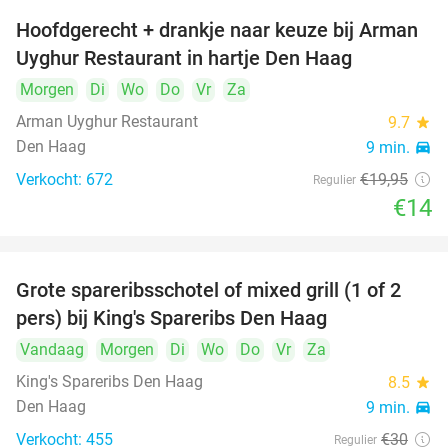
Hoofdgerecht + drankje naar keuze bij Arman
30%
Uyghur Restaurant in hartje Den Haag
Morgen
Di
Wo
Do
Vr
Za
Arman Uyghur Restaurant
9.7
star
Den Haag
9 min.
directions_car
Verkocht: 672
€19
,95
Regulier
€14
Grote spareribsschotel of mixed grill (1 of 2
32%
pers) bij King's Spareribs Den Haag
Vandaag
Morgen
Di
Wo
Do
Vr
Za
King's Spareribs Den Haag
8.5
star
Den Haag
9 min.
directions_car
Verkocht: 455
€30
Regulier