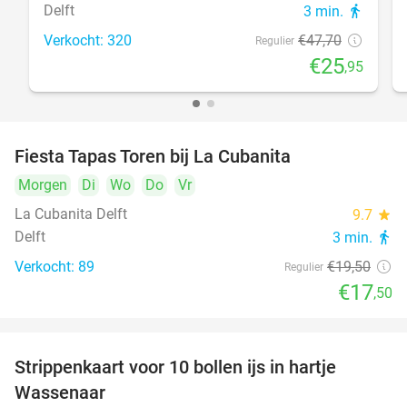
Delft
3 min.
directions_walk
Verkocht: 320
€47
,70
Regulier
€25
,95
Fiesta Tapas Toren bij La Cubanita
10%
Morgen
Di
Wo
Do
Vr
La Cubanita Delft
9.7
star
Delft
3 min.
directions_walk
Verkocht: 89
€19
,50
Regulier
€17
,50
Strippenkaart voor 10 bollen ijs in hartje
36%
Wassenaar