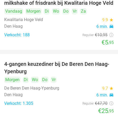
milkshake of frisdrank bij Kwalitaria Hoge Veld
Vandaag
Morgen
Di
Wo
Do
Vr
Za
Kwalitaria Hoge Veld
9.9
star
Den Haag
6 min.
directions_car
Verkocht: 188
€10
,95
Regulier
€5
,95
4-gangen keuzediner bij De Beren Den Haag-
46%
Ypenburg
Morgen
Di
Wo
Do
Vr
De Beren Den Haag-Ypenburg
9.7
star
Den Haag
6 min.
directions_car
Verkocht: 1.305
€47
,70
Regulier
€25
,95