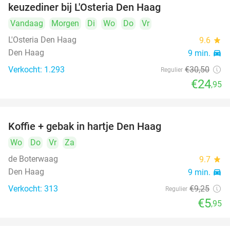
keuzediner bij L'Osteria Den Haag
Vandaag
Morgen
Di
Wo
Do
Vr
L'Osteria Den Haag
9.6
star
Den Haag
9 min.
directions_car
Verkocht: 1.293
€30
,50
Regulier
€24
,95
Koffie + gebak in hartje Den Haag
36%
Wo
Do
Vr
Za
de Boterwaag
9.7
star
Den Haag
9 min.
directions_car
Verkocht: 313
€9
,25
Regulier
€5
,95