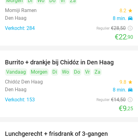
Morgen
Di
Wo
Do
Vr
Za
Momiji Ramen
8.2
star
Den Haag
8 min.
directions_car
Verkocht: 284
€28
,50
Regulier
€22
,90
Burrito + drankje bij Chidóz in Den Haag
36%
Vandaag
Morgen
Di
Wo
Do
Vr
Za
Chidóz Den Haag
9.8
star
Den Haag
8 min.
directions_car
Verkocht: 153
€14
,50
Regulier
€9
,25
Lunchgerecht + frisdrank of 3-gangen
18%