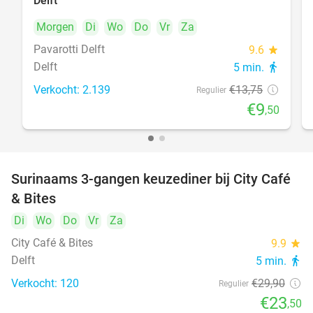
Delft
Morgen
Di
Wo
Do
Vr
Za
Pavarotti Delft
9.6
star
Delft
5 min.
directions_walk
Verkocht: 2.139
€13
,75
Regulier
€9
,50
Surinaams 3-gangen keuzediner bij City Café
21%
& Bites
Di
Wo
Do
Vr
Za
City Café & Bites
9.9
star
Delft
5 min.
directions_walk
Verkocht: 120
€29
,90
Regulier
€23
,50