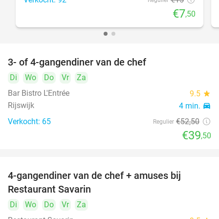
Regulier
€7
,50
3- of 4-gangendiner van de chef
25%
Di
Wo
Do
Vr
Za
Bar Bistro L'Entrée
9.5
star
Rijswijk
4 min.
directions_car
Verkocht: 65
€52
,50
Regulier
€39
,50
4-gangendiner van de chef + amuses bij
20%
Restaurant Savarin
Di
Wo
Do
Vr
Za