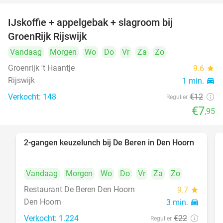
IJskoffie + appelgebak + slagroom bij
34%
GroenRijk Rijswijk
Vandaag
Morgen
Wo
Do
Vr
Za
Zo
Groenrijk 't Haantje
9.6
star
Rijswijk
1 min.
directions_car
Verkocht: 148
€12
Regulier
€7
,95
2-gangen keuzelunch bij De Beren in Den Hoorn
43%
Vandaag
Morgen
Wo
Do
Vr
Za
Zo
Restaurant De Beren Den Hoorn
9.7
star
Den Hoorn
3 min.
directions_car
Verkocht: 1.224
€22
Regulier