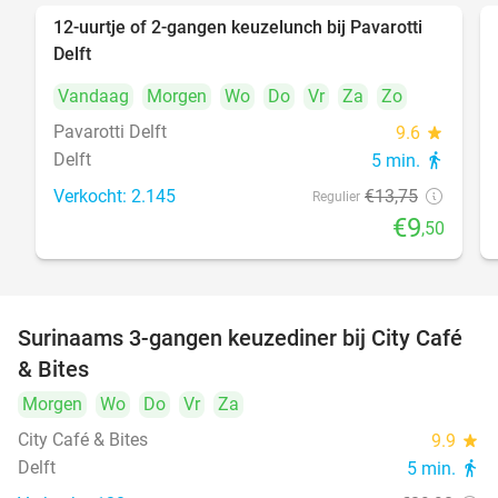
12-uurtje of 2-gangen keuzelunch bij Pavarotti
31%
Delft
Vandaag
Morgen
Wo
Do
Vr
Za
Zo
Pavarotti Delft
9.6
star
Delft
5 min.
directions_walk
Verkocht: 2.145
€13
,75
Regulier
€9
,50
Surinaams 3-gangen keuzediner bij City Café
21%
& Bites
Morgen
Wo
Do
Vr
Za
City Café & Bites
9.9
star
Delft
5 min.
directions_walk