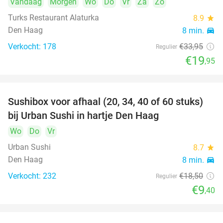
Vandaag
Morgen
Wo
Do
Vr
Za
Zo
Turks Restaurant Alaturka
8.9
star
Den Haag
8 min.
directions_car
Verkocht: 178
€33
,95
Regulier
€19
,95
Sushibox voor afhaal (20, 34, 40 of 60 stuks)
49%
bij Urban Sushi in hartje Den Haag
Wo
Do
Vr
Urban Sushi
8.7
star
Den Haag
8 min.
directions_car
Verkocht: 232
€18
,50
Regulier
€9
,40