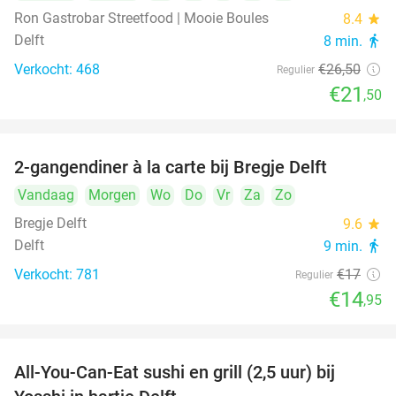
Ron Gastrobar Streetfood | Mooie Boules
8.4
star
Delft
8 min.
directions_walk
Verkocht: 468
€26
,50
Regulier
€21
,50
2-gangendiner à la carte bij Bregje Delft
12%
Vandaag
Morgen
Wo
Do
Vr
Za
Zo
Bregje Delft
9.6
star
Delft
9 min.
directions_walk
Verkocht: 781
€17
Regulier
€14
,95
All-You-Can-Eat sushi en grill (2,5 uur) bij
15%