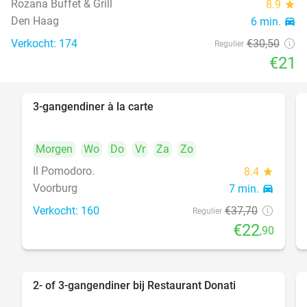
Rozana Buffet & Grill
8.9
star
food
Den Haag
6 min.
directions_car
Verkocht: 174
€30
,50
Regulier
€21
3-gangendiner à la carte
39%
Morgen
Wo
Do
Vr
Za
Zo
Il Pomodoro.
8.4
star
Voorburg
7 min.
directions_car
Verkocht: 160
€37
,70
Regulier
€22
,90
2- of 3-gangendiner bij Restaurant Donati
41%