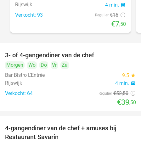
Rijswijk
4 min.
directions_car
Verkocht: 93
€15
Regulier
€7
,50
3- of 4-gangendiner van de chef
25%
Morgen
Wo
Do
Vr
Za
Bar Bistro L'Entrée
9.5
star
Rijswijk
4 min.
directions_car
Verkocht: 64
€52
,50
Regulier
€39
,50
4-gangendiner van de chef + amuses bij
20%
Restaurant Savarin