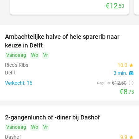
€12
,50
Ambachtelijke halve of hele sparerib naar
30%
keuze in Delft
Vandaag
Wo
Vr
Rico's Ribs
10.0
star
Delft
3 min.
directions_car
Verkocht: 16
€12
,50
Regulier
€8
,75
2-gangenlunch of -diner bij Dashof
37%
Vandaag
Wo
Vr
Dashof
9.9
star