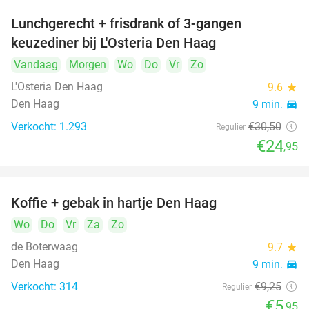
Lunchgerecht + frisdrank of 3-gangen
18%
keuzediner bij L'Osteria Den Haag
Vandaag
Morgen
Wo
Do
Vr
Zo
L'Osteria Den Haag
9.6
star
Den Haag
9 min.
directions_car
Verkocht: 1.293
€30
,50
Regulier
€24
,95
Koffie + gebak in hartje Den Haag
36%
Wo
Do
Vr
Za
Zo
de Boterwaag
9.7
star
Den Haag
9 min.
directions_car
Verkocht: 314
€9
,25
Regulier
€5
,95