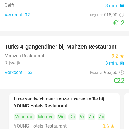
Delft
3 min.
directions_car
Verkocht: 32
€18
,90
Regulier
€12
Turks 4-gangendiner bij Mahzen Restaurant
59%
Mahzen Restaurant
9.2
star
Rijswijk
3 min.
directions_car
Verkocht: 153
€53
,50
Regulier
€22
Luxe sandwich naar keuze + verse koffie bij
50%
YOUNG Hotels Restaurant
Vandaag
Morgen
Wo
Do
Vr
Za
Zo
YOUNG Hotels Restaurant
8.6
star