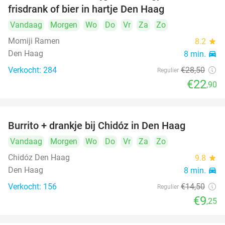
frisdrank of bier in hartje Den Haag
Vandaag
Morgen
Wo
Do
Vr
Za
Zo
Momiji Ramen
8.2
star
Den Haag
8 min.
directions_car
Verkocht: 284
€28
,50
Regulier
€22
,90
Burrito + drankje bij Chidóz in Den Haag
36%
Vandaag
Morgen
Wo
Do
Vr
Za
Zo
Chidóz Den Haag
9.8
star
Den Haag
8 min.
directions_car
Verkocht: 156
€14
,50
Regulier
€9
,25