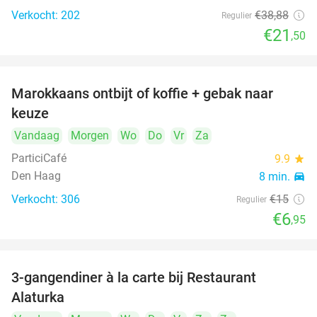
Verkocht: 202
€38
,88
Regulier
€21
,50
Marokkaans ontbijt of koffie + gebak naar
54%
keuze
Vandaag
Morgen
Wo
Do
Vr
Za
ParticiCafé
9.9
star
Den Haag
8 min.
directions_car
Verkocht: 306
€15
Regulier
food
food
€6
,95
3-gangendiner à la carte bij Restaurant
41%
Alaturka