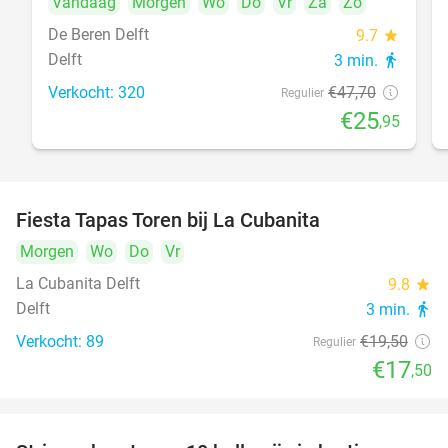
Vandaag
Morgen
Wo
Do
Vr
Za
Zo
De Beren Delft
9.7
star
Delft
3 min.
directions_walk
Verkocht: 320
€47
,70
Regulier
€25
,95
Fiesta Tapas Toren bij La Cubanita
10%
Morgen
Wo
Do
Vr
La Cubanita Delft
9.8
star
Delft
3 min.
directions_walk
Verkocht: 89
€19
,50
Regulier
€17
,50