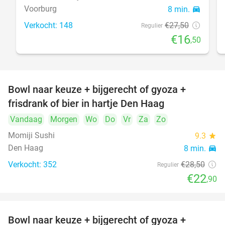
Voorburg
8 min.
directions_car
Verkocht: 148
€27
,50
Regulier
€16
,50
Bowl naar keuze + bijgerecht of gyoza +
20%
frisdrank of bier in hartje Den Haag
Vandaag
Morgen
Wo
Do
Vr
Za
Zo
Momiji Sushi
9.3
star
Den Haag
8 min.
directions_car
Verkocht: 352
€28
,50
Regulier
€22
,90
Bowl naar keuze + bijgerecht of gyoza +
20%