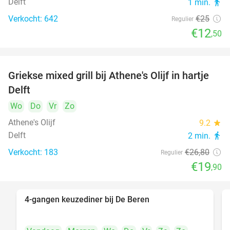
Delft
1 min.
directions_walk
Verkocht: 642
€25
Regulier
€12
,50
Griekse mixed grill bij Athene's Olijf in hartje
26%
Delft
Wo
Do
Vr
Zo
Athene's Olijf
9.2
star
Delft
2 min.
directions_walk
Verkocht: 183
€26
,80
Regulier
€19
,90
4-gangen keuzediner bij De Beren
46%