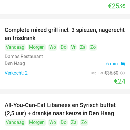
€25
,95
food
food
food
Complete mixed grill incl. 3 spiezen, nagerecht
34%
en frisdrank
food
Vandaag
Morgen
Wo
Do
Vr
Za
Zo
food
Damas Restaurant
Den Haag
6 min.
directions_car
Verkocht: 2
€36
,50
Regulier
€24
All-You-Can-Eat Libanees en Syrisch buffet
31%
(2,5 uur) + drankje naar keuze in Den Haag
Vandaag
Morgen
Wo
Do
Za
Zo
food
food