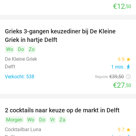
€12
,50
Grieks 3-gangen keuzediner bij De Kleine
30%
Griek in hartje Delft
Wo
Do
Zo
De Kleine Griek
9.9
star
Delft
1 min.
directions_walk
Verkocht: 538
€39
,50
Regulier
€27
,50
2 cocktails naar keuze op de markt in Delft
50%
Morgen
Wo
Do
Vr
Za
Cocktailbar Luna
9.7
star