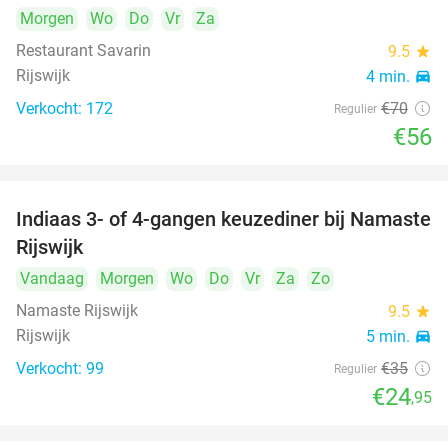
Morgen
Wo
Do
Vr
Za
Restaurant Savarin
9.5
star
Rijswijk
4 min.
directions_car
Verkocht: 172
€70
Regulier
€56
Indiaas 3- of 4-gangen keuzediner bij Namaste
29%
Rijswijk
Vandaag
Morgen
Wo
Do
Vr
Za
Zo
Namaste Rijswijk
9.5
star
Rijswijk
5 min.
directions_car
Verkocht: 99
€35
Regulier
€24
,95