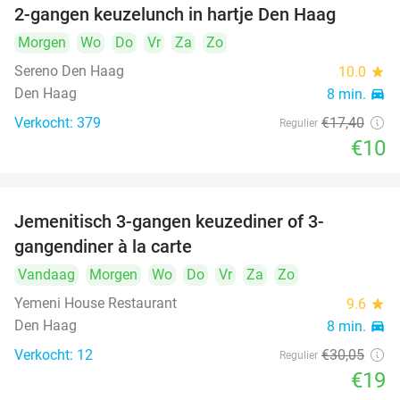
2-gangen keuzelunch in hartje Den Haag
43%
Morgen
Wo
Do
Vr
Za
Zo
Sereno Den Haag
10.0
star
Den Haag
8 min.
directions_car
Verkocht: 379
€17
,40
Regulier
€10
Jemenitisch 3-gangen keuzediner of 3-
37%
gangendiner à la carte
Vandaag
Morgen
Wo
Do
Vr
Za
Zo
Yemeni House Restaurant
9.6
star
Den Haag
8 min.
directions_car
Verkocht: 12
€30
,05
Regulier
€19