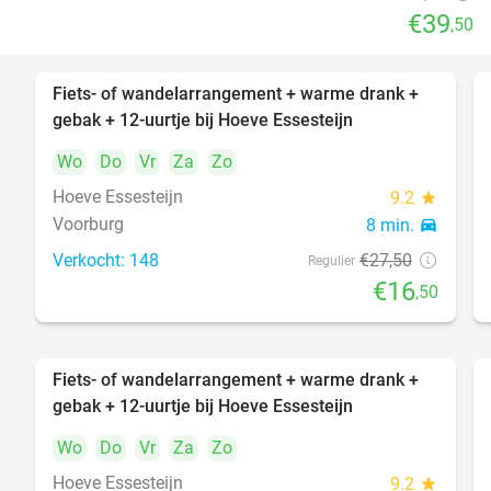
€39
,50
Fiets- of wandelarrangement + warme drank +
40%
gebak + 12-uurtje bij Hoeve Essesteijn
Wo
Do
Vr
Za
Zo
Hoeve Essesteijn
9.2
star
Voorburg
8 min.
directions_car
Verkocht: 148
€27
,50
Regulier
€16
,50
Fiets- of wandelarrangement + warme drank +
40%
gebak + 12-uurtje bij Hoeve Essesteijn
Wo
Do
Vr
Za
Zo
Hoeve Essesteijn
9.2
star