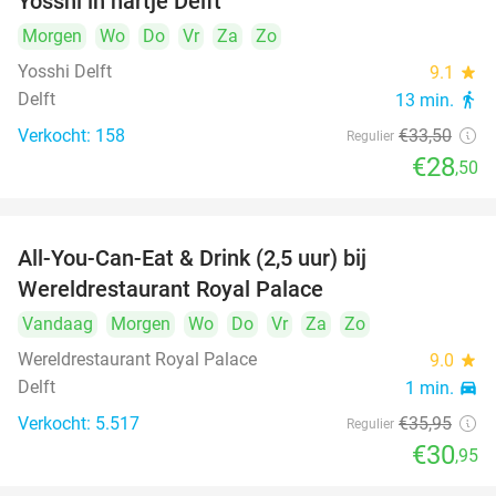
Yosshi in hartje Delft
Morgen
Wo
Do
Vr
Za
Zo
Yosshi Delft
9.1
star
Delft
13 min.
directions_walk
Verkocht: 158
€33
,50
Regulier
€28
,50
All-You-Can-Eat & Drink (2,5 uur) bij
14%
Wereldrestaurant Royal Palace
Vandaag
Morgen
Wo
Do
Vr
Za
Zo
Wereldrestaurant Royal Palace
9.0
star
Delft
1 min.
directions_car
Verkocht: 5.517
€35
,95
Regulier
€30
,95