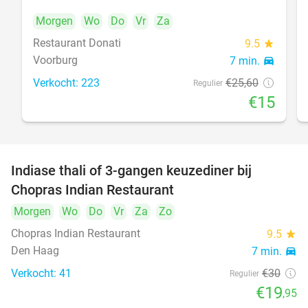
Morgen
Wo
Do
Vr
Za
Restaurant Donati
food
9.5
star
Voorburg
7 min.
directions_car
Verkocht: 223
€25
,60
Regulier
€15
Indiase thali of 3-gangen keuzediner bij
34%
Chopras Indian Restaurant
food
Morgen
Wo
Do
Vr
Za
Zo
Chopras Indian Restaurant
9.5
star
Den Haag
7 min.
directions_car
Verkocht: 41
€30
Regulier
€19
,95