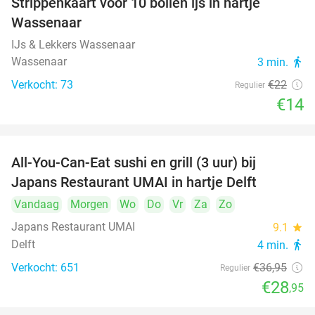
Strippenkaart voor 10 bollen ijs in hartje
36%
Wassenaar
IJs & Lekkers Wassenaar
Wassenaar
3 min.
directions_walk
Verkocht: 73
€22
Regulier
€14
All-You-Can-Eat sushi en grill (3 uur) bij
22%
Japans Restaurant UMAI in hartje Delft
Vandaag
Morgen
Wo
Do
Vr
Za
Zo
Japans Restaurant UMAI
9.1
star
Delft
4 min.
directions_walk
Verkocht: 651
€36
,95
Regulier
€28
,95