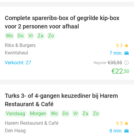
Complete spareribs-box of gegrilde kip-box
37%
voor 2 personen voor afhaal
Wo
Do
Vr
Za
Zo
Ribs & Burgers
9.3
star
Kwintsheul
7 min.
directions_car
Verkocht: 27
€35
,95
Regulier
€22
,50
Turks 3- of 4-gangen keuzediner bij Harem
45%
Restaurant & Café
Vandaag
Morgen
Wo
Do
Vr
Za
Zo
Harem Restaurant & Café
9.5
star
Den Haag
8 min.
directions_car