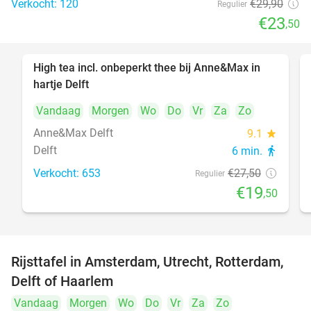
Verkocht: 120
€29
,90
Regulier
€23
,50
High tea incl. onbeperkt thee bij Anne&Max in
29%
hartje Delft
Vandaag
Morgen
Wo
Do
Vr
Za
Zo
Anne&Max Delft
9.1
star
Delft
6 min.
directions_walk
Verkocht: 653
€27
,50
Regulier
€19
,50
Rijsttafel in Amsterdam, Utrecht, Rotterdam,
19%
Delft of Haarlem
Vandaag
Morgen
Wo
Do
Vr
Za
Zo