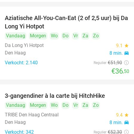
Aziatische All-You-Can-Eat (2 of 2,5 uur) bij Da
30%
Long Yi Hotpot
Vandaag
Morgen
Wo
Do
Vr
Za
Zo
Da Long Yi Hotpot
9.1
star
Den Haag
8 min.
directions_car
Verkocht: 2.140
€51
,90
Regulier
€36
,50
3-gangendiner à la carte bij HitchHike
24%
Vandaag
Morgen
Wo
Do
Vr
Za
Zo
TRIBE Den Haag Centraal
9.4
star
Den Haag
8 min.
directions_car
Verkocht: 342
€52
,30
Regulier