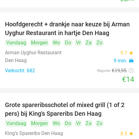
Hoofdgerecht + drankje naar keuze bij Arman
30%
Uyghur Restaurant in hartje Den Haag
Vandaag
Morgen
Wo
Do
Vr
Za
Zo
Arman Uyghur Restaurant
9.7
star
Den Haag
9 min.
directions_car
Verkocht: 682
€19
,95
Regulier
€14
Grote spareribsschotel of mixed grill (1 of 2
32%
pers) bij King's Spareribs Den Haag
Vandaag
Morgen
Wo
Do
Vr
Za
Zo
King's Spareribs Den Haag
8.5
star