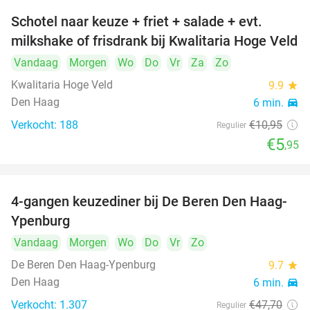
Schotel naar keuze + friet + salade + evt.
46%
milkshake of frisdrank bij Kwalitaria Hoge Veld
Vandaag
Morgen
Wo
Do
Vr
Za
Zo
Kwalitaria Hoge Veld
9.9
star
Den Haag
6 min.
directions_car
Verkocht: 188
€10
,95
Regulier
€5
,95
4-gangen keuzediner bij De Beren Den Haag-
46%
Ypenburg
Vandaag
Morgen
Wo
Do
Vr
Zo
De Beren Den Haag-Ypenburg
9.7
star
Den Haag
6 min.
directions_car
Verkocht: 1.307
€47
,70
Regulier