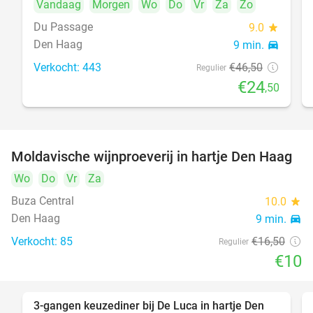
Vandaag
Morgen
Wo
Do
Vr
Za
Zo
Du Passage
9.0
star
Den Haag
9 min.
directions_car
Verkocht: 443
€46
,50
Regulier
€24
,50
Moldavische wijnproeverij in hartje Den Haag
39%
Wo
Do
Vr
Za
Buza Central
10.0
star
Den Haag
9 min.
directions_car
Verkocht: 85
€16
,50
Regulier
€10
3-gangen keuzediner bij De Luca in hartje Den
47%