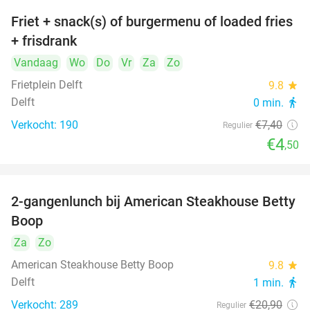
Friet + snack(s) of burgermenu of loaded fries
39%
+ frisdrank
Vandaag
Wo
Do
Vr
Za
Zo
Frietplein Delft
9.8
star
Delft
0 min.
directions_walk
Verkocht: 190
€7
,40
Regulier
€4
,50
2-gangenlunch bij American Steakhouse Betty
40%
Boop
Za
Zo
American Steakhouse Betty Boop
9.8
star
Delft
1 min.
directions_walk
Verkocht: 289
€20
,90
Regulier