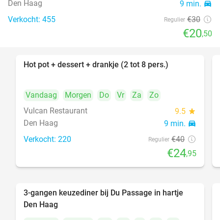
Den Haag
9 min.
directions_car
Verkocht: 455
€30
Regulier
€20
,50
Hot pot + dessert + drankje (2 tot 8 pers.)
38%
Vandaag
Morgen
Do
Vr
Za
Zo
Vulcan Restaurant
9.5
star
Den Haag
9 min.
directions_car
Verkocht: 220
€40
Regulier
€24
,95
3-gangen keuzediner bij Du Passage in hartje
47%
Den Haag