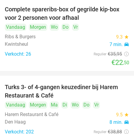
Complete spareribs-box of gegrilde kip-box
37%
voor 2 personen voor afhaal
Vandaag
Morgen
Wo
Do
Vr
Ribs & Burgers
9.3
star
Kwintsheul
7 min.
directions_car
Verkocht: 26
€35
,95
Regulier
€22
,50
Turks 3- of 4-gangen keuzediner bij Harem
45%
Restaurant & Café
Vandaag
Morgen
Ma
Di
Wo
Do
Vr
Harem Restaurant & Café
9.5
star
Den Haag
8 min.
directions_car
Verkocht: 202
€38
,88
Regulier