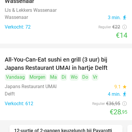
Wassenaar
IJs & Lekkers Wassenaar
Wassenaar
3 min.
directions_walk
Verkocht: 72
€22
Regulier
€14
All-You-Can-Eat sushi en grill (3 uur) bij
22%
Japans Restaurant UMAI in hartje Delft
Vandaag
Morgen
Ma
Di
Wo
Do
Vr
Japans Restaurant UMAI
9.1
star
Delft
4 min.
directions_walk
Verkocht: 612
€36
,95
Regulier
€28
,95
12-uurtje of 2-gangen keuzelunch bij Pavarotti