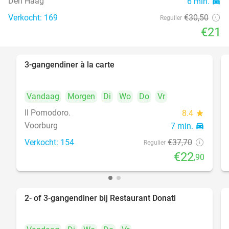
Den Haag
6 min.
directions_car
food
Verkocht: 169
€30
,50
Regulier
€21
3-gangendiner à la carte
39%
Vandaag
Morgen
Di
Wo
Do
Vr
Il Pomodoro.
8.4
star
Voorburg
7 min.
directions_car
Verkocht: 154
€37
,70
Regulier
€22
,90
2- of 3-gangendiner bij Restaurant Donati
41%