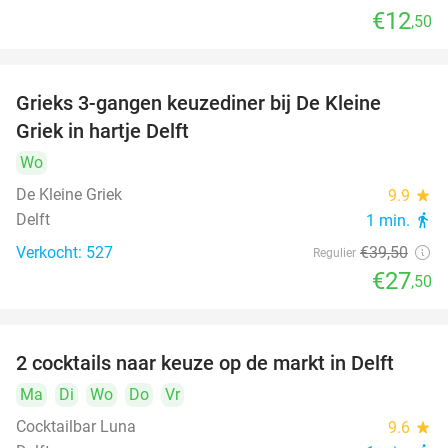
€12
,50
Grieks 3-gangen keuzediner bij De Kleine
30%
Griek in hartje Delft
Wo
De Kleine Griek
9.9
star
Delft
1 min.
directions_walk
Verkocht: 527
€39
,50
Regulier
€27
,50
2 cocktails naar keuze op de markt in Delft
50%
Ma
Di
Wo
Do
Vr
Cocktailbar Luna
9.6
star