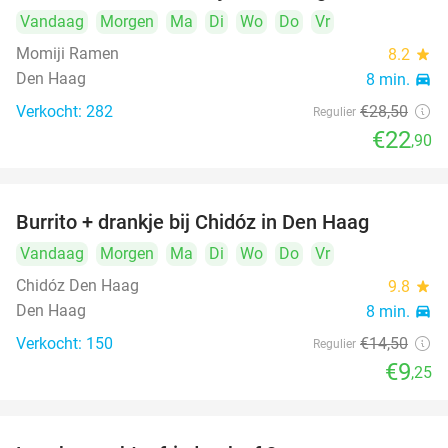
Vandaag
Morgen
Ma
Di
Wo
Do
Vr
Momiji Ramen
8.2
star
Den Haag
8 min.
directions_car
Verkocht: 282
€28
,50
Regulier
€22
,90
Burrito + drankje bij Chidóz in Den Haag
36%
Vandaag
Morgen
Ma
Di
Wo
Do
Vr
Chidóz Den Haag
9.8
star
Den Haag
8 min.
directions_car
Verkocht: 150
€14
,50
Regulier
€9
,25