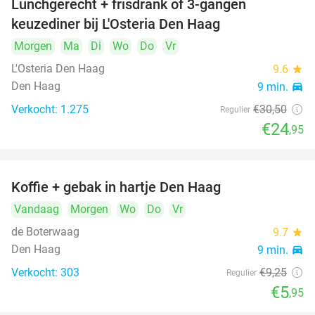
Lunchgerecht + frisdrank of 3-gangen
18%
keuzediner bij L'Osteria Den Haag
Morgen
Ma
Di
Wo
Do
Vr
L'Osteria Den Haag
9.6
star
Den Haag
9 min.
directions_car
Verkocht: 1.275
€30
,50
Regulier
€24
,95
Koffie + gebak in hartje Den Haag
36%
Vandaag
Morgen
Wo
Do
Vr
de Boterwaag
9.7
star
Den Haag
9 min.
directions_car
Verkocht: 303
€9
,25
Regulier
€5
,95