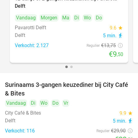
31%
Delft
Vandaag
Morgen
Ma
Di
Wo
Do
Pavarotti Delft
9.6
star
Delft
5 min.
directions_walk
Verkocht: 2.127
€13
,75
Regulier
€9
,50
Surinaams 3-gangen keuzediner bij City Café
21%
& Bites
Vandaag
Di
Wo
Do
Vr
City Café & Bites
9.9
star
Delft
5 min.
directions_walk
Verkocht: 116
€29
,90
Regulier