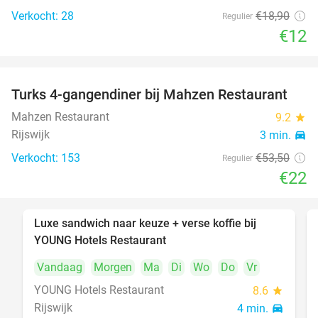
Verkocht: 28
€18
,90
Regulier
€12
Turks 4-gangendiner bij Mahzen Restaurant
59%
Mahzen Restaurant
9.2
star
Rijswijk
3 min.
directions_car
Verkocht: 153
€53
,50
Regulier
€22
Luxe sandwich naar keuze + verse koffie bij
50%
YOUNG Hotels Restaurant
Vandaag
Morgen
Ma
Di
Wo
Do
Vr
YOUNG Hotels Restaurant
8.6
star
Rijswijk
4 min.
directions_car