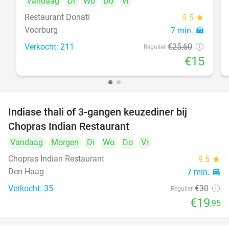
Vandaag
Di
Wo
Do
Vr
Restaurant Donati
9.5
star
Voorburg
7 min.
directions_car
food
Verkocht: 211
€25
,60
Regulier
€15
Indiase thali of 3-gangen keuzediner bij
34%
Chopras Indian Restaurant
Vandaag
Morgen
Di
Wo
Do
Vr
food
Chopras Indian Restaurant
9.5
star
Den Haag
7 min.
directions_car
Verkocht: 35
€30
Regulier
€19
,95