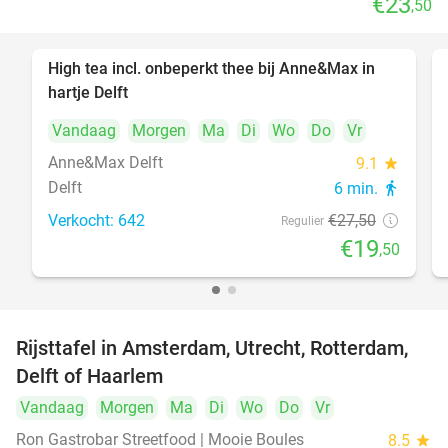
€23
,50
High tea incl. onbeperkt thee bij Anne&Max in
29%
hartje Delft
Vandaag
Morgen
Ma
Di
Wo
Do
Vr
Anne&Max Delft
9.1
star
Delft
6 min.
directions_walk
Verkocht: 642
€27
,50
Regulier
€19
,50
Rijsttafel in Amsterdam, Utrecht, Rotterdam,
19%
Delft of Haarlem
Vandaag
Morgen
Ma
Di
Wo
Do
Vr
Ron Gastrobar Streetfood | Mooie Boules
8.5
star