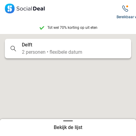
Bereikbaar 
Tot wel 70% korting op uit eten
7 dagen per week beschikbaar
Delft
2 personen • flexibele datum
10+ miljoen leden
9,4
op basis van
206.115 reviews
Tot wel 70% korting op uit eten
7 dagen per week beschikbaar
10+ miljoen leden
Bekijk de lijst