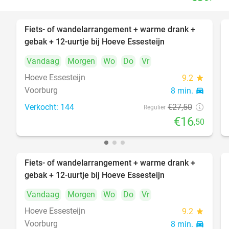
Fiets- of wandelarrangement + warme drank +
40%
gebak + 12-uurtje bij Hoeve Essesteijn
Vandaag
Morgen
Wo
Do
Vr
Hoeve Essesteijn
9.2
star
Voorburg
8 min.
directions_car
Verkocht: 144
€27
,50
Regulier
€16
,50
Fiets- of wandelarrangement + warme drank +
40%
gebak + 12-uurtje bij Hoeve Essesteijn
Vandaag
Morgen
Wo
Do
Vr
Hoeve Essesteijn
9.2
star
Voorburg
8 min.
directions_car