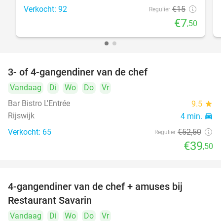
Verkocht: 92
€15
Regulier
€7
,50
3- of 4-gangendiner van de chef
25%
Vandaag
Di
Wo
Do
Vr
Bar Bistro L'Entrée
9.5
star
Rijswijk
4 min.
directions_car
Verkocht: 65
€52
,50
Regulier
€39
,50
4-gangendiner van de chef + amuses bij
20%
Restaurant Savarin
Vandaag
Di
Wo
Do
Vr