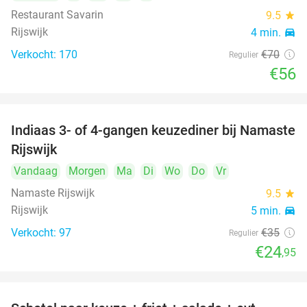
Restaurant Savarin
9.5
star
Rijswijk
4 min.
directions_car
Verkocht: 170
€70
Regulier
€56
Indiaas 3- of 4-gangen keuzediner bij Namaste
29%
Rijswijk
Vandaag
Morgen
Ma
Di
Wo
Do
Vr
Namaste Rijswijk
9.5
star
Rijswijk
5 min.
directions_car
Verkocht: 97
€35
Regulier
€24
,95