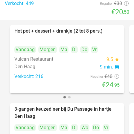
Verkocht: 449
€30
Regulier
€20
,50
Hot pot + dessert + drankje (2 tot 8 pers.)
38%
Vandaag
Morgen
Ma
Di
Do
Vr
Vulcan Restaurant
9.5
star
Den Haag
9 min.
directions_car
Verkocht: 216
€40
Regulier
€24
,95
3-gangen keuzediner bij Du Passage in hartje
47%
Den Haag
Vandaag
Morgen
Ma
Di
Wo
Do
Vr