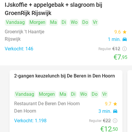
IJskoffie + appelgebak + slagroom bij
34%
GroenRijk Rijswijk
Vandaag
Morgen
Ma
Di
Wo
Do
Vr
Groenrijk 't Haantje
9.6
star
Rijswijk
1 min.
directions_car
Verkocht: 146
€12
Regulier
€7
,95
2-gangen keuzelunch bij De Beren in Den Hoorn
43%
Vandaag
Morgen
Ma
Di
Wo
Do
Vr
Restaurant De Beren Den Hoorn
9.7
star
Den Hoorn
3 min.
directions_car
Verkocht: 1.198
€22
Regulier
€12
,50