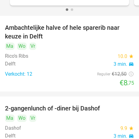
Ambachtelijke halve of hele sparerib naar
30%
keuze in Delft
Ma
Wo
Vr
Rico's Ribs
10.0
star
Delft
3 min.
directions_car
Verkocht: 12
€12
,50
Regulier
€8
,75
2-gangenlunch of -diner bij Dashof
37%
Ma
Wo
Vr
Dashof
9.9
star
Delft
3 min.
directions_car