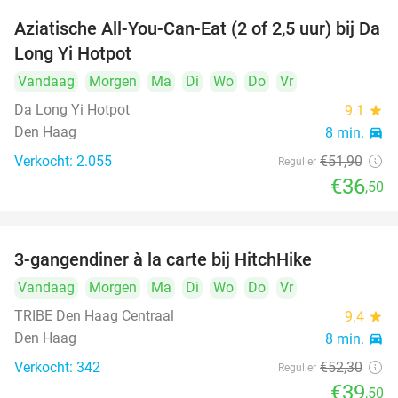
Aziatische All-You-Can-Eat (2 of 2,5 uur) bij Da
30%
Long Yi Hotpot
Vandaag
Morgen
Ma
Di
Wo
Do
Vr
Da Long Yi Hotpot
9.1
star
Den Haag
8 min.
directions_car
Verkocht: 2.055
€51
,90
Regulier
€36
,50
3-gangendiner à la carte bij HitchHike
24%
Vandaag
Morgen
Ma
Di
Wo
Do
Vr
TRIBE Den Haag Centraal
9.4
star
Den Haag
8 min.
directions_car
Verkocht: 342
€52
,30
Regulier
€39
,50