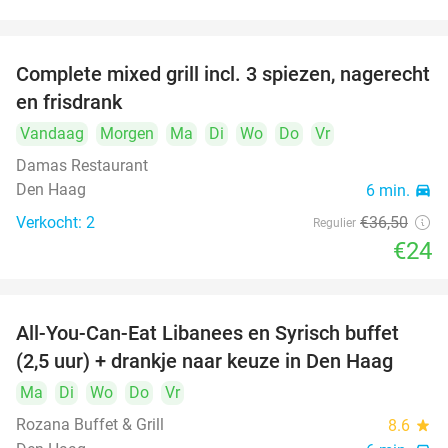
food
food
Complete mixed grill incl. 3 spiezen, nagerecht
34%
food
en frisdrank
Vandaag
Morgen
Ma
Di
Wo
Do
Vr
food
Damas Restaurant
food
Den Haag
6 min.
directions_car
Verkocht: 2
€36
,50
Regulier
€24
All-You-Can-Eat Libanees en Syrisch buffet
31%
(2,5 uur) + drankje naar keuze in Den Haag
Ma
Di
Wo
Do
Vr
Rozana Buffet & Grill
8.6
star
food
food