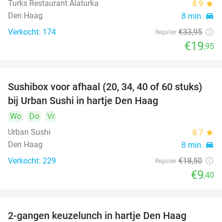
Turks Restaurant Alaturka
8.9
star
Den Haag
8 min.
directions_car
Verkocht: 174
€33
,95
Regulier
€19
,95
Sushibox voor afhaal (20, 34, 40 of 60 stuks)
49%
bij Urban Sushi in hartje Den Haag
Wo
Do
Vr
Urban Sushi
8.7
star
Den Haag
8 min.
directions_car
Verkocht: 229
€18
,50
Regulier
€9
,40
2-gangen keuzelunch in hartje Den Haag
43%