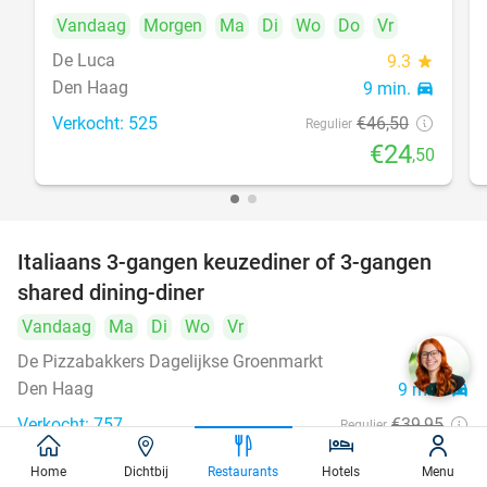
Vandaag
Morgen
Ma
Di
Wo
Do
Vr
De Luca
9.3
star
Den Haag
9 min.
directions_car
Verkocht: 525
€46
,50
Regulier
€24
,50
Italiaans 3-gangen keuzediner of 3-gangen
50%
shared dining-diner
Vandaag
Ma
Di
Wo
Vr
De Pizzabakkers Dagelijkse Groenmarkt
8.6
star
Den Haag
9 min.
directions_car
Verkocht: 757
€39
,95
Regulier
€19
,95
Home
Dichtbij
Restaurants
Hotels
Menu