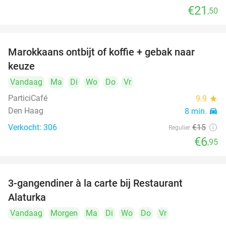
€21
,50
Marokkaans ontbijt of koffie + gebak naar
54%
keuze
Vandaag
Ma
Di
Wo
Do
Vr
ParticiCafé
9.9
star
Den Haag
8 min.
directions_car
Verkocht: 306
€15
Regulier
€6
,95
food
food
3-gangendiner à la carte bij Restaurant
41%
Alaturka
Vandaag
Morgen
Ma
Di
Wo
Do
Vr