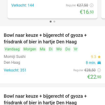
Verkocht: 144
€27
,50
Regulier
€16
,50
Bowl naar keuze + bijgerecht of gyoza +
20%
frisdrank of bier in hartje Den Haag
Vandaag
Morgen
Ma
Di
Wo
Do
Vr
Momiji Sushi
9.3
star
Den Haag
8 min.
directions_car
Verkocht: 351
€28
,50
Regulier
€22
,90
Bowl naar keuze + bijgerecht of gyoza +
20%
frisdrank of bier in hartje Den Haag