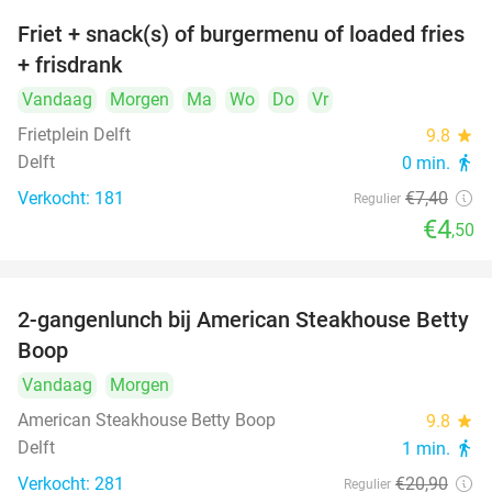
Friet + snack(s) of burgermenu of loaded fries
39%
+ frisdrank
Vandaag
Morgen
Ma
Wo
Do
Vr
Frietplein Delft
9.8
star
Delft
0 min.
directions_walk
Verkocht: 181
€7
,40
Regulier
€4
,50
2-gangenlunch bij American Steakhouse Betty
40%
Boop
Vandaag
Morgen
American Steakhouse Betty Boop
9.8
star
Delft
1 min.
directions_walk
Verkocht: 281
€20
,90
Regulier