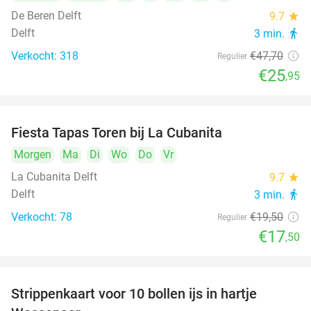
De Beren Delft
9.7
star
Delft
3 min.
directions_walk
Verkocht: 318
€47
,70
Regulier
€25
,95
Fiesta Tapas Toren bij La Cubanita
10%
Morgen
Ma
Di
Wo
Do
Vr
La Cubanita Delft
9.7
star
Delft
3 min.
directions_walk
Verkocht: 78
€19
,50
Regulier
€17
,50
Strippenkaart voor 10 bollen ijs in hartje
36%