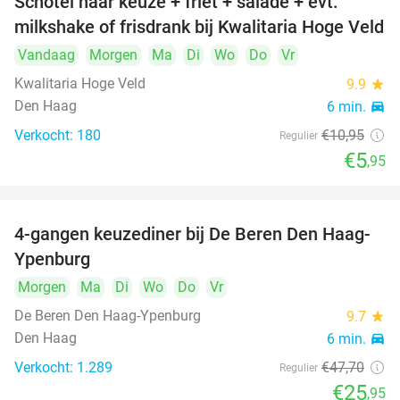
Schotel naar keuze + friet + salade + evt.
46%
milkshake of frisdrank bij Kwalitaria Hoge Veld
Vandaag
Morgen
Ma
Di
Wo
Do
Vr
Kwalitaria Hoge Veld
9.9
star
Den Haag
6 min.
directions_car
Verkocht: 180
€10
,95
Regulier
€5
,95
4-gangen keuzediner bij De Beren Den Haag-
46%
Ypenburg
Morgen
Ma
Di
Wo
Do
Vr
De Beren Den Haag-Ypenburg
9.7
star
Den Haag
6 min.
directions_car
Verkocht: 1.289
€47
,70
Regulier
€25
,95