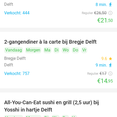
Delft
8 min.
directions_walk
Verkocht: 444
€26
,50
Regulier
€21
,50
2-gangendiner à la carte bij Bregje Delft
12%
Vandaag
Morgen
Ma
Di
Wo
Do
Vr
Bregje Delft
9.6
star
Delft
9 min.
directions_walk
Verkocht: 757
€17
Regulier
€14
,95
All-You-Can-Eat sushi en grill (2,5 uur) bij
15%
Yosshi in hartje Delft