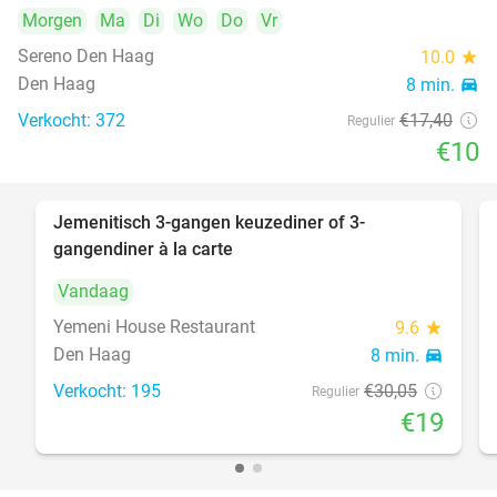
Morgen
Ma
Di
Wo
Do
Vr
Sereno Den Haag
10.0
star
Den Haag
8 min.
directions_car
Verkocht: 372
€17
,40
Regulier
€10
Jemenitisch 3-gangen keuzediner of 3-
37%
gangendiner à la carte
Vandaag
Yemeni House Restaurant
9.6
star
Den Haag
8 min.
directions_car
Verkocht: 195
€30
,05
Regulier
€19