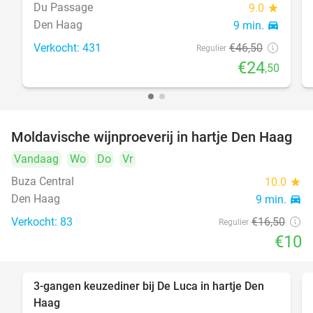
Du Passage
9.0
star
Den Haag
9 min.
directions_car
Verkocht: 431
€46
,50
Regulier
€24
,50
Moldavische wijnproeverij in hartje Den Haag
39%
Vandaag
Wo
Do
Vr
Buza Central
10.0
star
Den Haag
9 min.
directions_car
Verkocht: 83
€16
,50
Regulier
€10
3-gangen keuzediner bij De Luca in hartje Den
47%
Haag