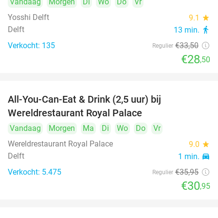
Vandaag
Morgen
Di
Wo
Do
Vr
Yosshi Delft
9.1
star
Delft
13 min.
directions_walk
Verkocht: 135
€33
,50
Regulier
€28
,50
All-You-Can-Eat & Drink (2,5 uur) bij
14%
Wereldrestaurant Royal Palace
Vandaag
Morgen
Ma
Di
Wo
Do
Vr
Wereldrestaurant Royal Palace
9.0
star
Delft
1 min.
directions_car
Verkocht: 5.475
€35
,95
Regulier
€30
,95