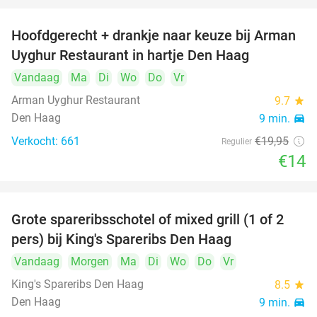
Hoofdgerecht + drankje naar keuze bij Arman
30%
Uyghur Restaurant in hartje Den Haag
Vandaag
Ma
Di
Wo
Do
Vr
Arman Uyghur Restaurant
9.7
star
Den Haag
9 min.
directions_car
Verkocht: 661
€19
,95
Regulier
€14
Grote spareribsschotel of mixed grill (1 of 2
32%
pers) bij King's Spareribs Den Haag
Vandaag
Morgen
Ma
Di
Wo
Do
Vr
King's Spareribs Den Haag
8.5
star
Den Haag
9 min.
directions_car