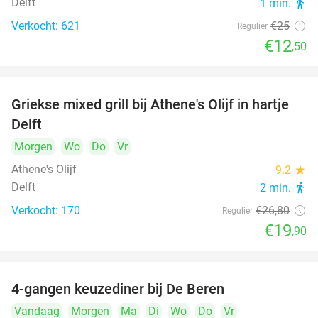
Delft
1 min.
directions_walk
Verkocht: 621
€25
Regulier
€12
,50
Griekse mixed grill bij Athene's Olijf in hartje
26%
Delft
Morgen
Wo
Do
Vr
Athene's Olijf
9.2
star
Delft
2 min.
directions_walk
Verkocht: 170
€26
,80
Regulier
€19
,90
4-gangen keuzediner bij De Beren
46%
Vandaag
Morgen
Ma
Di
Wo
Do
Vr