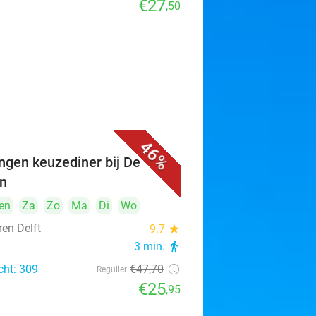
€27
,50
46%
ngen keuzediner bij De
n
en
Za
Zo
Ma
Di
Wo
ren Delft
9.7
star
3 min.
directions_walk
cht: 309
€47
,70
Regulier
€25
,95