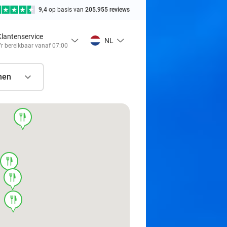
9,4
op basis van
205.955 reviews
Klantenservice
NL
r bereikbaar vanaf 07:00
nen
food
food
food
food