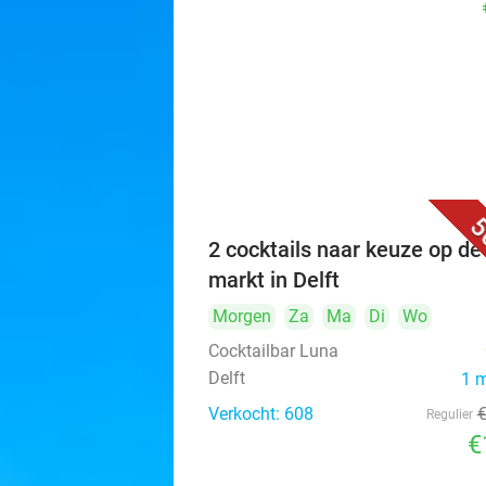
5
2 cocktails naar keuze op de
markt in Delft
Morgen
Za
Ma
Di
Wo
Cocktailbar Luna
Delft
1 
Verkocht: 608
Regulier
€