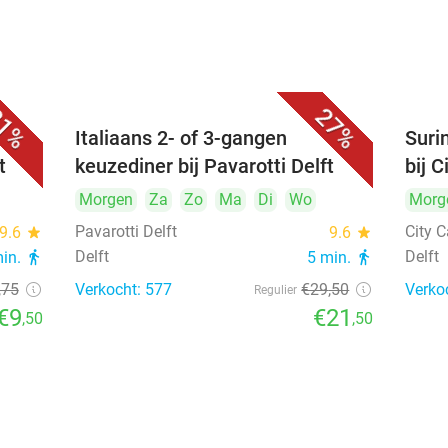
1%
27%
Italiaans 2- of 3-gangen
Suri
t
keuzediner bij Pavarotti Delft
bij C
Morgen
Za
Zo
Ma
Di
Wo
Morg
Pavarotti Delft
City C
9.6
star
9.6
star
Delft
Delft
min.
directions_walk
5 min.
directions_walk
,75
Verkocht: 577
€29
,50
Verko
Regulier
€9
€21
,50
,50