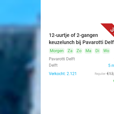
3
12-uurtje of 2-gangen
keuzelunch bij Pavarotti Delf
Morgen
Za
Zo
Ma
Di
Wo
Pavarotti Delft
Delft
5 
Verkocht: 2.121
€13
Regulier