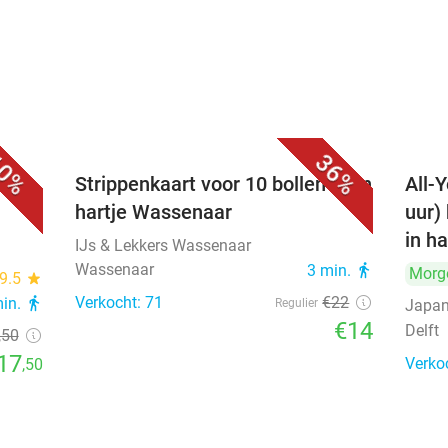
0%
36%
Strippenkaart voor 10 bollen ijs in
All-Y
hartje Wassenaar
uur)
in ha
IJs & Lekkers Wassenaar
Wassenaar
3 min.
directions_walk
Morg
9.5
star
Verkocht: 71
€22
min.
directions_walk
Regulier
Japan
€14
Delft
,50
17
Verko
,50