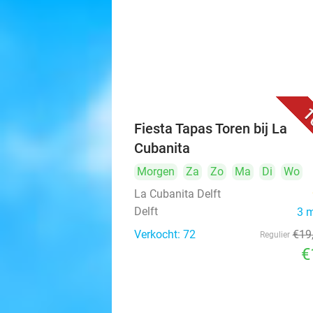
1
Fiesta Tapas Toren bij La
Cubanita
Morgen
Za
Zo
Ma
Di
Wo
La Cubanita Delft
Delft
3 
Verkocht: 72
€19
Regulier
€