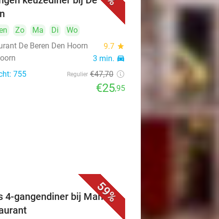
ngen keuzediner bij De
n
en
Zo
Ma
Di
Wo
urant De Beren Den Hoorn
9.7
star
oorn
3 min.
directions_car
cht: 755
€47
,70
Regulier
€25
,95
59%
s 4-gangendiner bij Mahzen
aurant