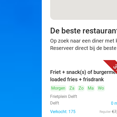
De beste restaurant
Op zoek naar een diner met ko
Reserveer direct bij de beste
3
Friet + snack(s) of burgerme
loaded fries + frisdrank
Morgen
Za
Zo
Ma
Wo
Frietplein Delft
Delft
0 
Verkocht: 175
€7
Regulier