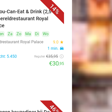
14%
You-Can-Eat & Drink (2,5 uur)
Wereldrestaurant Royal
ce
en
Za
Zo
Ma
Di
Wo
drestaurant Royal Palace
9.0
star
1 min.
directions_car
cht: 5.450
€35
,95
Regulier
€30
,95
46%