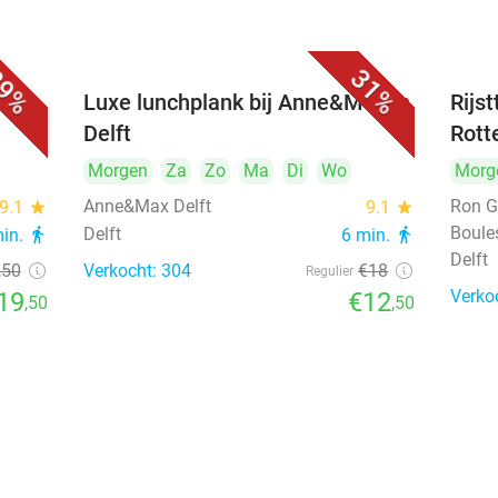
9%
31%
 bij
Luxe lunchplank bij Anne&Max in
Rijs
Delft
Rott
Morgen
Za
Zo
Ma
Di
Wo
Morg
Anne&Max Delft
Ron G
9.1
star
9.1
star
Boule
Delft
min.
directions_walk
6 min.
directions_walk
Delft
,50
Verkocht: 304
€18
Regulier
Verko
19
€12
,50
,50