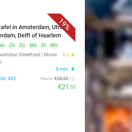
19%
ttafel in Amsterdam, Utrecht,
erdam, Delft of Haarlem
en
Za
Zo
Ma
Di
Wo
astrobar Streetfood | Mooie
8.5
star
s
8 min.
directions_walk
cht: 432
€26
,50
Regulier
€21
,50