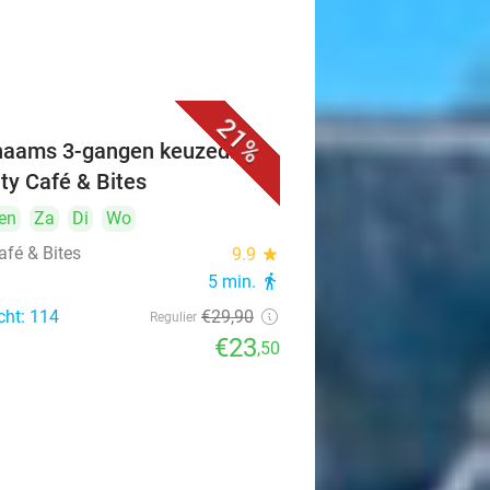
21%
naams 3-gangen keuzediner
ity Café & Bites
en
Za
Di
Wo
afé & Bites
9.9
star
5 min.
directions_walk
cht: 114
€29
,90
Regulier
€23
,50