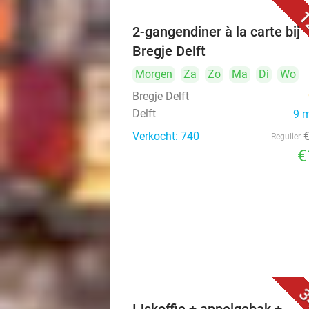
1
2-gangendiner à la carte bij
Bregje Delft
Morgen
Za
Zo
Ma
Di
Wo
Bregje Delft
Delft
9 
Verkocht: 740
Regulier
€
3