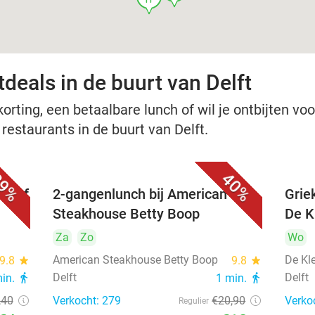
deals in de buurt van Delft
rting, een betaalbare lunch of wil je ontbijten voor
 restaurants in de buurt van Delft.
9%
40%
nu of
2-gangenlunch bij American
Grie
Steakhouse Betty Boop
De Kl
Za
Zo
Wo
American Steakhouse Betty Boop
De Kle
9.8
star
9.8
star
Delft
Delft
min.
directions_walk
1 min.
directions_walk
,40
Verkocht: 279
€20
,90
Verko
Regulier