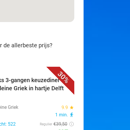
 de allerbeste prijs?
30%
ks 3-gangen keuzediner bij
eine Griek in hartje Delft
ine Griek
9.9
star
1 min.
directions_walk
cht: 522
€39
,50
Regulier