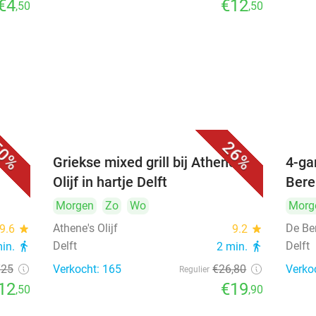
€4
€12
,50
,50
0%
26%
Griekse mixed grill bij Athene's
4-ga
Olijf in hartje Delft
Bere
Morgen
Zo
Wo
Morg
Athene's Olijf
De Be
9.6
star
9.2
star
Delft
Delft
min.
directions_walk
2 min.
directions_walk
€25
Verkocht: 165
€26
,80
Verko
Regulier
12
€19
,50
,90