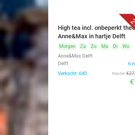
2
High tea incl. onbeperkt thee
Anne&Max in hartje Delft
Morgen
Za
Zo
Ma
Di
Wo
Anne&Max Delft
Delft
6 
Verkocht: 640
€27
Regulier
€