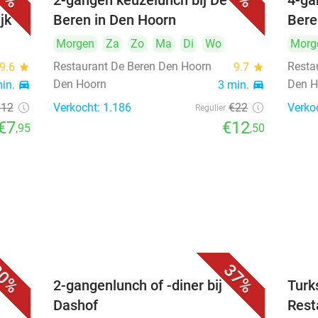
2-gangen keuzelunch bij De
4-ga
jk
Beren in Den Hoorn
Bere
Morgen
Za
Zo
Ma
Di
Wo
Morg
Restaurant De Beren Den Hoorn
Resta
9.6
star
9.7
star
Den Hoorn
Den H
min.
directions_car
3 min.
directions_car
€12
Verkocht: 1.186
€22
Verko
Regulier
€7
€12
,95
,50
0%
37%
2-gangenlunch of -diner bij
Turk
Dashof
Rest