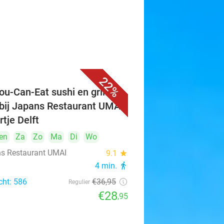
22%
ou-Can-Eat sushi en grill (3
 bij Japans Restaurant UMAI
rtje Delft
en
Za
Zo
Ma
Di
Wo
s Restaurant UMAI
9.1
star
4 min.
directions_walk
cht: 586
€36
,95
Regulier
€28
,95