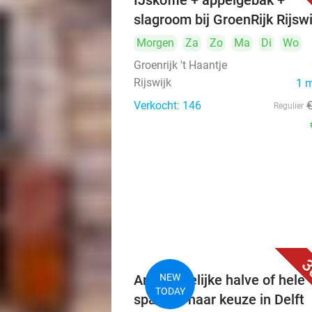
IJskoffie + appelgebak +
slagroom bij GroenRijk Rijswi
Morgen
Za
Zo
Ma
Di
Wo
Groenrijk 't Haantje
Rijswijk
1 
Verkocht: 146
Regulier
3
Ambachtelijke halve of hele
NEW
TODAY
sparerib naar keuze in Delft