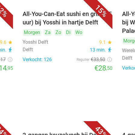
2%
15%
All-You-Can-Eat sushi en grill (2,5
All-
uur) bij Yosshi in hartje Delft
bij 
Pala
Morgen
Za
Zo
Di
Wo
Morg
Yosshi Delft
9.6
star
9.1
star
Delft
min.
directions_walk
13 min.
directions_walk
Werel
Delft
€17
Verkocht: 126
€33
,50
Regulier
14
€28
Verko
,95
,50
4%
43%