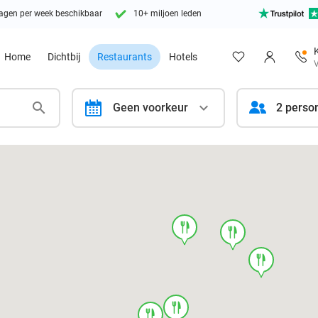
agen per week beschikbaar
10+ miljoen leden
Home
Dichtbij
Restaurants
Hotels
V
calendar
Geen voorkeur
2 perso
food
food
food
food
food