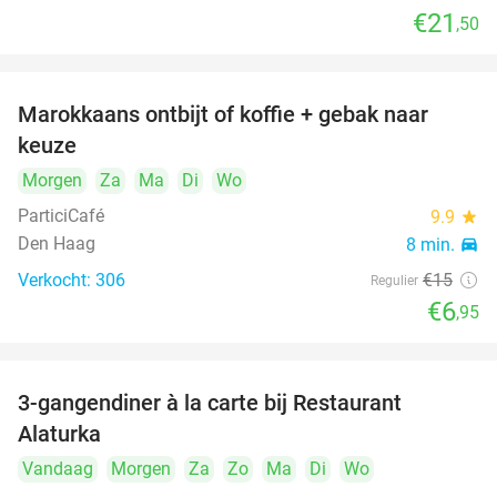
€21
,50
Marokkaans ontbijt of koffie + gebak naar
54%
keuze
Morgen
Za
Ma
Di
Wo
ParticiCafé
9.9
star
Den Haag
8 min.
directions_car
Verkocht: 306
€15
Regulier
€6
,95
food
food
3-gangendiner à la carte bij Restaurant
41%
Alaturka
Vandaag
Morgen
Za
Zo
Ma
Di
Wo