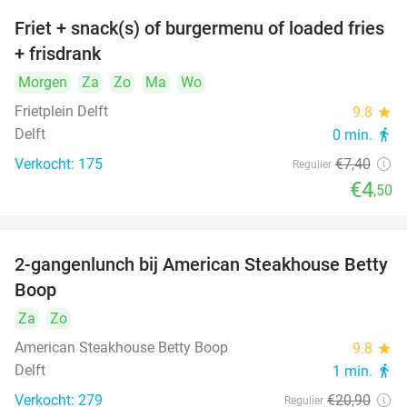
Friet + snack(s) of burgermenu of loaded fries
39%
+ frisdrank
Morgen
Za
Zo
Ma
Wo
Frietplein Delft
9.8
star
Delft
0 min.
directions_walk
Verkocht: 175
€7
,40
Regulier
€4
,50
2-gangenlunch bij American Steakhouse Betty
40%
Boop
Za
Zo
American Steakhouse Betty Boop
9.8
star
Delft
1 min.
directions_walk
Verkocht: 279
€20
,90
Regulier