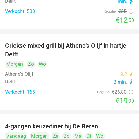
Delft
1 min.
directions_walk
Verkocht: 588
€25
Regulier
€12
,50
Griekse mixed grill bij Athene's Olijf in hartje
26%
Delft
Morgen
Zo
Wo
Athene's Olijf
9.2
star
Delft
2 min.
directions_walk
Verkocht: 165
€26
,80
Regulier
€19
,90
4-gangen keuzediner bij De Beren
46%
Vandaag
Morgen
Za
Zo
Ma
Di
Wo