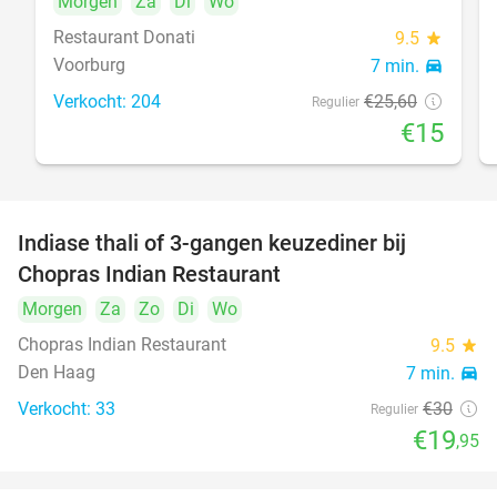
Morgen
Za
Di
Wo
Restaurant Donati
9.5
star
Voorburg
7 min.
directions_car
food
Verkocht: 204
€25
,60
Regulier
€15
Indiase thali of 3-gangen keuzediner bij
34%
Chopras Indian Restaurant
Morgen
Za
Zo
Di
Wo
food
Chopras Indian Restaurant
9.5
star
Den Haag
7 min.
directions_car
Verkocht: 33
€30
Regulier
€19
,95