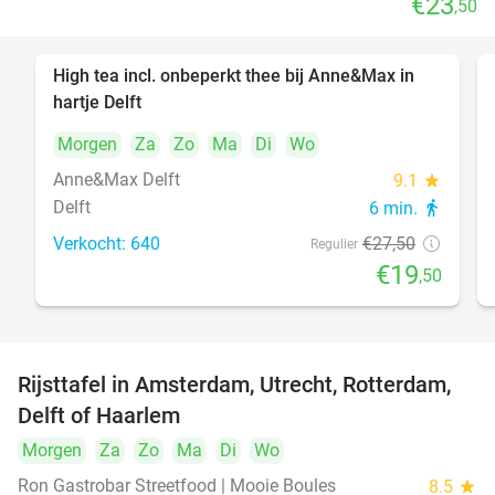
€23
,50
High tea incl. onbeperkt thee bij Anne&Max in
29%
hartje Delft
Morgen
Za
Zo
Ma
Di
Wo
Anne&Max Delft
9.1
star
Delft
6 min.
directions_walk
Verkocht: 640
€27
,50
Regulier
€19
,50
Rijsttafel in Amsterdam, Utrecht, Rotterdam,
19%
Delft of Haarlem
Morgen
Za
Zo
Ma
Di
Wo
Ron Gastrobar Streetfood | Mooie Boules
8.5
star