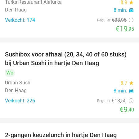
Turks Restaurant Alaturka
8.9
star
Den Haag
8 min.
directions_car
Verkocht: 174
€33
,95
Regulier
€19
,95
Sushibox voor afhaal (20, 34, 40 of 60 stuks)
49%
bij Urban Sushi in hartje Den Haag
Wo
Urban Sushi
8.7
star
Den Haag
8 min.
directions_car
Verkocht: 226
€18
,50
Regulier
€9
,40
2-gangen keuzelunch in hartje Den Haag
43%