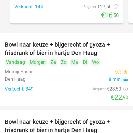
Verkocht: 144
€27
,50
Regulier
€16
,50
Bowl naar keuze + bijgerecht of gyoza +
20%
frisdrank of bier in hartje Den Haag
Vandaag
Morgen
Za
Zo
Ma
Di
Wo
Momiji Sushi
9.3
star
Den Haag
8 min.
directions_car
Verkocht: 349
€28
,50
Regulier
€22
,90
Bowl naar keuze + bijgerecht of gyoza +
20%
frisdrank of bier in hartje Den Haag