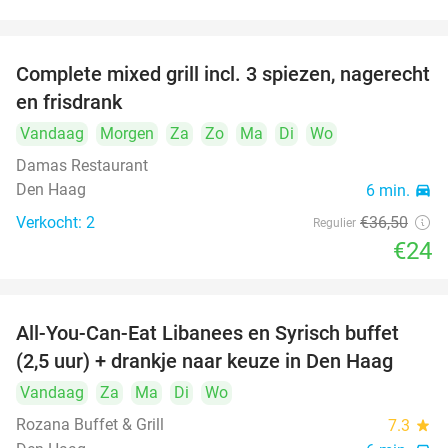
food
food
Complete mixed grill incl. 3 spiezen, nagerecht
34%
food
en frisdrank
Vandaag
Morgen
Za
Zo
Ma
Di
Wo
food
Damas Restaurant
food
Den Haag
6 min.
directions_car
Verkocht: 2
€36
,50
Regulier
€24
All-You-Can-Eat Libanees en Syrisch buffet
31%
(2,5 uur) + drankje naar keuze in Den Haag
Vandaag
Za
Ma
Di
Wo
Rozana Buffet & Grill
7.3
star
food
food