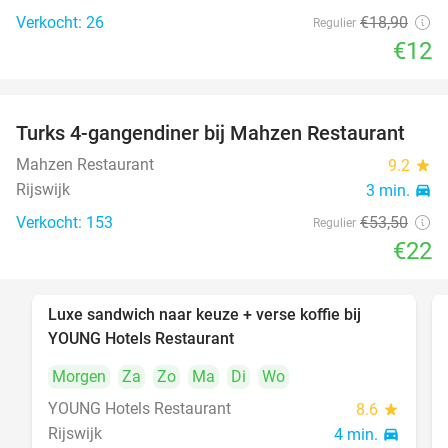
Verkocht: 26
€18
,90
Regulier
€12
Turks 4-gangendiner bij Mahzen Restaurant
59%
Mahzen Restaurant
9.2
star
Rijswijk
3 min.
directions_car
Verkocht: 153
€53
,50
Regulier
€22
Luxe sandwich naar keuze + verse koffie bij
50%
YOUNG Hotels Restaurant
Morgen
Za
Zo
Ma
Di
Wo
YOUNG Hotels Restaurant
8.6
star
Rijswijk
4 min.
directions_car