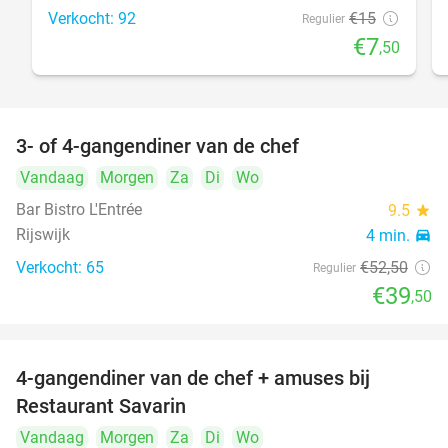
Verkocht: 92
€15
Regulier
€7
,50
3- of 4-gangendiner van de chef
25%
Vandaag
Morgen
Za
Di
Wo
Bar Bistro L'Entrée
9.5
star
Rijswijk
4 min.
directions_car
Verkocht: 65
€52
,50
Regulier
€39
,50
4-gangendiner van de chef + amuses bij
20%
Restaurant Savarin
Vandaag
Morgen
Za
Di
Wo