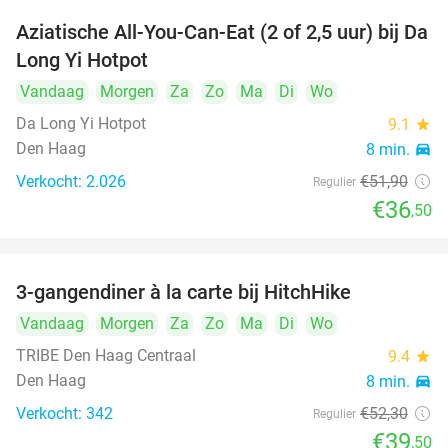
Aziatische All-You-Can-Eat (2 of 2,5 uur) bij Da
30%
Long Yi Hotpot
Vandaag
Morgen
Za
Zo
Ma
Di
Wo
Da Long Yi Hotpot
9.1
star
Den Haag
8 min.
directions_car
Verkocht: 2.026
€51
,90
Regulier
€36
,50
3-gangendiner à la carte bij HitchHike
24%
Vandaag
Morgen
Za
Zo
Ma
Di
Wo
TRIBE Den Haag Centraal
9.4
star
Den Haag
8 min.
directions_car
Verkocht: 342
€52
,30
Regulier
€39
,50