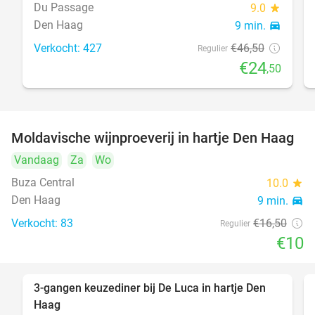
Du Passage
9.0
star
Den Haag
9 min.
directions_car
Verkocht: 427
€46
,50
Regulier
€24
,50
Moldavische wijnproeverij in hartje Den Haag
39%
Vandaag
Za
Wo
Buza Central
10.0
star
Den Haag
9 min.
directions_car
Verkocht: 83
€16
,50
Regulier
€10
3-gangen keuzediner bij De Luca in hartje Den
47%
Haag