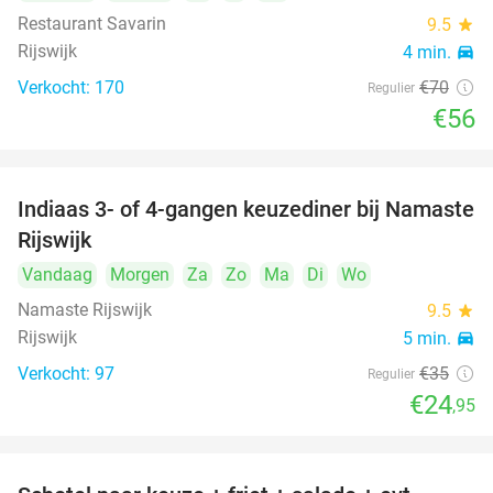
Restaurant Savarin
9.5
star
Rijswijk
4 min.
directions_car
Verkocht: 170
€70
Regulier
€56
Indiaas 3- of 4-gangen keuzediner bij Namaste
29%
Rijswijk
Vandaag
Morgen
Za
Zo
Ma
Di
Wo
Namaste Rijswijk
9.5
star
Rijswijk
5 min.
directions_car
Verkocht: 97
€35
Regulier
€24
,95