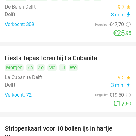
De Beren Delft
9.7
star
Delft
3 min.
directions_walk
Verkocht: 309
€47
,70
Regulier
€25
,95
Fiesta Tapas Toren bij La Cubanita
10%
Morgen
Za
Zo
Ma
Di
Wo
La Cubanita Delft
9.5
star
Delft
3 min.
directions_walk
Verkocht: 72
€19
,50
Regulier
€17
,50
Strippenkaart voor 10 bollen ijs in hartje
36%