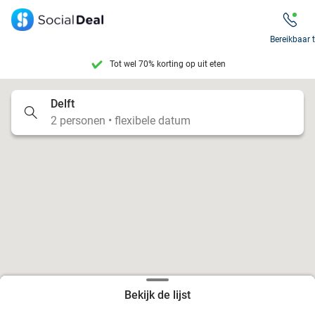
Bereikbaar 
Tot wel 70% korting op uit eten
7 dagen per week beschikbaar
Delft
2 personen • flexibele datum
10+ miljoen leden
9,4
op basis van
205.924 reviews
Tot wel 70% korting op uit eten
7 dagen per week beschikbaar
10+ miljoen leden
Bekijk de lijst