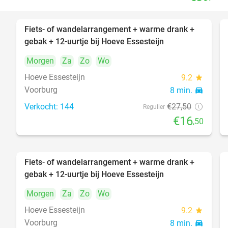
Fiets- of wandelarrangement + warme drank +
40%
gebak + 12-uurtje bij Hoeve Essesteijn
Morgen
Za
Zo
Wo
Hoeve Essesteijn
9.2
star
Voorburg
8 min.
directions_car
Verkocht: 144
€27
,50
Regulier
€16
,50
Fiets- of wandelarrangement + warme drank +
40%
gebak + 12-uurtje bij Hoeve Essesteijn
Morgen
Za
Zo
Wo
Hoeve Essesteijn
9.2
star
Voorburg
8 min.
directions_car