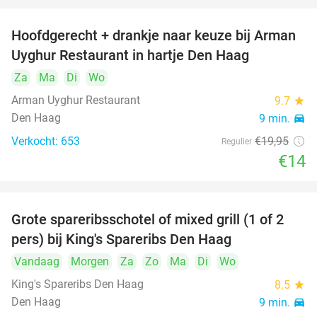
Hoofdgerecht + drankje naar keuze bij Arman
30%
Uyghur Restaurant in hartje Den Haag
Za
Ma
Di
Wo
Arman Uyghur Restaurant
9.7
star
Den Haag
9 min.
directions_car
Verkocht: 653
€19
,95
Regulier
€14
Grote spareribsschotel of mixed grill (1 of 2
32%
pers) bij King's Spareribs Den Haag
Vandaag
Morgen
Za
Zo
Ma
Di
Wo
King's Spareribs Den Haag
8.5
star
Den Haag
9 min.
directions_car