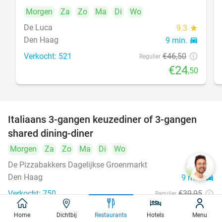
Morgen
Za
Zo
Ma
Di
Wo
De Luca
9.3
star
Den Haag
9 min.
directions_car
Verkocht: 521
€46
,50
Regulier
€24
,50
Italiaans 3-gangen keuzediner of 3-gangen
50%
shared dining-diner
Morgen
Za
Zo
Ma
Di
Wo
De Pizzabakkers Dagelijkse Groenmarkt
8.6
star
Den Haag
9 min.
directions_car
Verkocht: 750
€39
,95
Regulier
€19
,95
Home
Dichtbij
Restaurants
Hotels
Menu