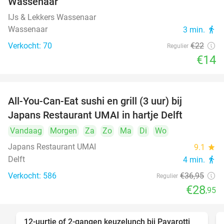
Wassenaar
IJs & Lekkers Wassenaar
Wassenaar
3 min.
directions_walk
Verkocht: 70
€22
Regulier
€14
All-You-Can-Eat sushi en grill (3 uur) bij
22%
Japans Restaurant UMAI in hartje Delft
Vandaag
Morgen
Za
Zo
Ma
Di
Wo
Japans Restaurant UMAI
9.1
star
Delft
4 min.
directions_walk
Verkocht: 586
€36
,95
Regulier
€28
,95
12-uurtje of 2-gangen keuzelunch bij Pavarotti