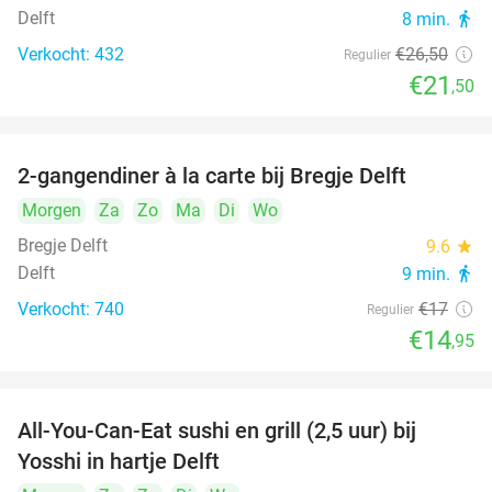
Delft
8 min.
directions_walk
Verkocht: 432
€26
,50
Regulier
€21
,50
2-gangendiner à la carte bij Bregje Delft
12%
Morgen
Za
Zo
Ma
Di
Wo
Bregje Delft
9.6
star
Delft
9 min.
directions_walk
Verkocht: 740
€17
Regulier
€14
,95
All-You-Can-Eat sushi en grill (2,5 uur) bij
15%
Yosshi in hartje Delft