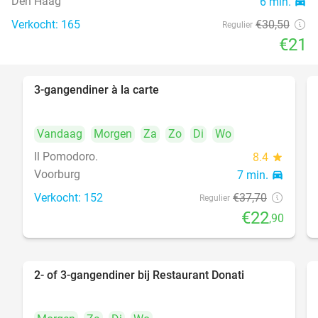
Den Haag
6 min.
directions_car
food
Verkocht: 165
€30
,50
Regulier
€21
3-gangendiner à la carte
39%
Vandaag
Morgen
Za
Zo
Di
Wo
Il Pomodoro.
8.4
star
Voorburg
7 min.
directions_car
Verkocht: 152
€37
,70
Regulier
€22
,90
2- of 3-gangendiner bij Restaurant Donati
41%