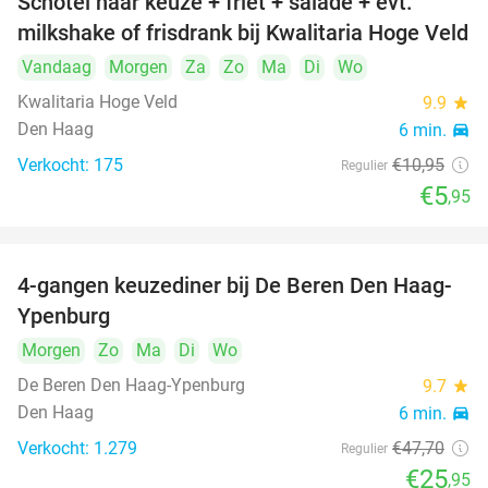
Schotel naar keuze + friet + salade + evt.
46%
milkshake of frisdrank bij Kwalitaria Hoge Veld
Vandaag
Morgen
Za
Zo
Ma
Di
Wo
Kwalitaria Hoge Veld
9.9
star
Den Haag
6 min.
directions_car
Verkocht: 175
€10
,95
Regulier
€5
,95
4-gangen keuzediner bij De Beren Den Haag-
46%
Ypenburg
Morgen
Zo
Ma
Di
Wo
De Beren Den Haag-Ypenburg
9.7
star
Den Haag
6 min.
directions_car
Verkocht: 1.279
€47
,70
Regulier
€25
,95