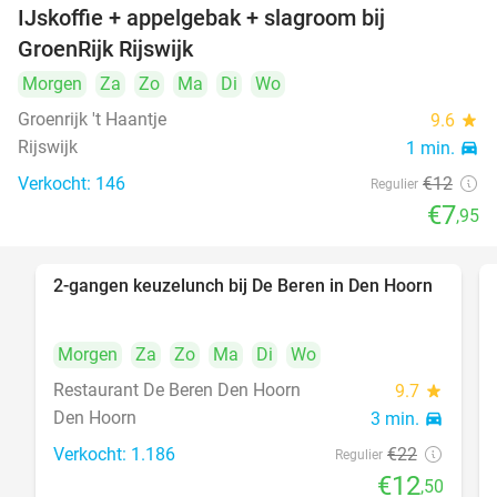
IJskoffie + appelgebak + slagroom bij
34%
GroenRijk Rijswijk
Morgen
Za
Zo
Ma
Di
Wo
Groenrijk 't Haantje
9.6
star
Rijswijk
1 min.
directions_car
Verkocht: 146
€12
Regulier
€7
,95
2-gangen keuzelunch bij De Beren in Den Hoorn
43%
Morgen
Za
Zo
Ma
Di
Wo
Restaurant De Beren Den Hoorn
9.7
star
Den Hoorn
3 min.
directions_car
Verkocht: 1.186
€22
Regulier
€12
,50