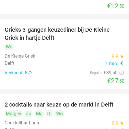
€12
,50
Grieks 3-gangen keuzediner bij De Kleine
30%
Griek in hartje Delft
Wo
De Kleine Griek
9.9
star
Delft
1 min.
directions_walk
Verkocht: 522
€39
,50
Regulier
€27
,50
2 cocktails naar keuze op de markt in Delft
50%
Morgen
Za
Ma
Di
Wo
Cocktailbar Luna
9.6
star