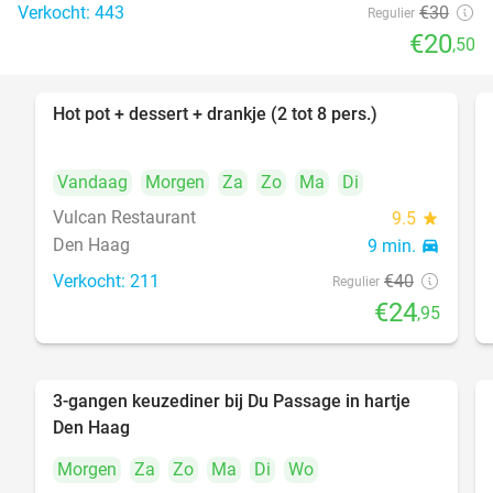
Verkocht: 443
€30
Regulier
€20
,50
Hot pot + dessert + drankje (2 tot 8 pers.)
38%
Vandaag
Morgen
Za
Zo
Ma
Di
Vulcan Restaurant
9.5
star
Den Haag
9 min.
directions_car
Verkocht: 211
€40
Regulier
€24
,95
3-gangen keuzediner bij Du Passage in hartje
47%
Den Haag
Morgen
Za
Zo
Ma
Di
Wo