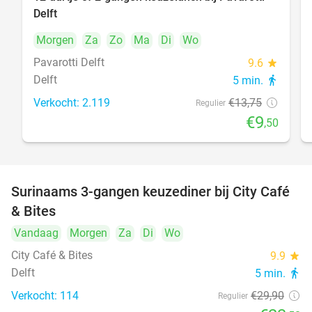
31%
Delft
Morgen
Za
Zo
Ma
Di
Wo
Pavarotti Delft
9.6
star
Delft
5 min.
directions_walk
Verkocht: 2.119
€13
,75
Regulier
€9
,50
Surinaams 3-gangen keuzediner bij City Café
21%
& Bites
Vandaag
Morgen
Za
Di
Wo
City Café & Bites
9.9
star
Delft
5 min.
directions_walk
Verkocht: 114
€29
,90
Regulier