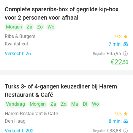
Complete spareribs-box of gegrilde kip-box
37%
voor 2 personen voor afhaal
Morgen
Za
Zo
Wo
Ribs & Burgers
9.3
star
Kwintsheul
7 min.
directions_car
Verkocht: 26
€35
,95
Regulier
€22
,50
Turks 3- of 4-gangen keuzediner bij Harem
45%
Restaurant & Café
Vandaag
Morgen
Za
Zo
Ma
Di
Wo
Harem Restaurant & Café
9.5
star
Den Haag
8 min.
directions_car
Verkocht: 202
€38
,88
Regulier