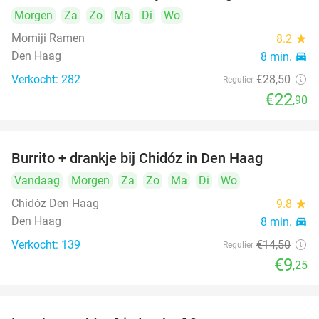
Morgen
Za
Zo
Ma
Di
Wo
Momiji Ramen
8.2
star
Den Haag
8 min.
directions_car
Verkocht: 282
€28
,50
Regulier
€22
,90
Burrito + drankje bij Chidóz in Den Haag
36%
Vandaag
Morgen
Za
Zo
Ma
Di
Wo
Chidóz Den Haag
9.8
star
Den Haag
8 min.
directions_car
Verkocht: 139
€14
,50
Regulier
€9
,25