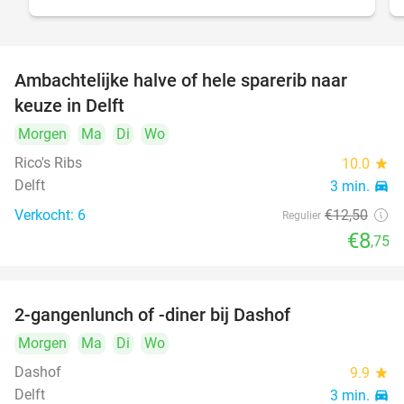
Ambachtelijke halve of hele sparerib naar
30%
NEW
keuze in Delft
TODAY
Morgen
Ma
Di
Wo
Rico's Ribs
10.0
star
Delft
3 min.
directions_car
Verkocht: 6
€12
,50
Regulier
€8
,75
2-gangenlunch of -diner bij Dashof
37%
Morgen
Ma
Di
Wo
Dashof
9.9
star
Delft
3 min.
directions_car