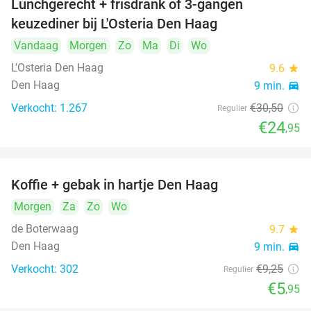
Lunchgerecht + frisdrank of 3-gangen
18%
keuzediner bij L'Osteria Den Haag
Vandaag
Morgen
Zo
Ma
Di
Wo
L'Osteria Den Haag
9.6
star
Den Haag
9 min.
directions_car
Verkocht: 1.267
€30
,50
Regulier
€24
,95
Koffie + gebak in hartje Den Haag
36%
Morgen
Za
Zo
Wo
de Boterwaag
9.7
star
Den Haag
9 min.
directions_car
Verkocht: 302
€9
,25
Regulier
€5
,95