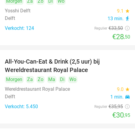
Morgen
Za
Zo
Di
Wo
Yosshi Delft
9.1
star
Delft
13 min.
directions_walk
Verkocht: 124
€33
,50
Regulier
€28
,50
All-You-Can-Eat & Drink (2,5 uur) bij
14%
Wereldrestaurant Royal Palace
Morgen
Za
Zo
Ma
Di
Wo
Wereldrestaurant Royal Palace
9.0
star
Delft
1 min.
directions_car
Verkocht: 5.450
€35
,95
Regulier
€30
,95