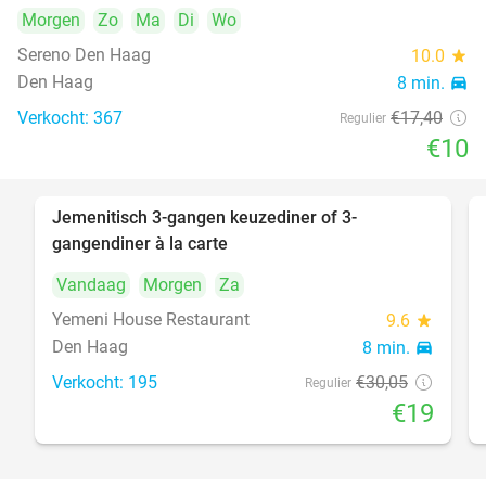
Morgen
Zo
Ma
Di
Wo
Sereno Den Haag
10.0
star
Den Haag
8 min.
directions_car
Verkocht: 367
€17
,40
Regulier
€10
Jemenitisch 3-gangen keuzediner of 3-
37%
gangendiner à la carte
Vandaag
Morgen
Za
Yemeni House Restaurant
9.6
star
Den Haag
8 min.
directions_car
Verkocht: 195
€30
,05
Regulier
€19