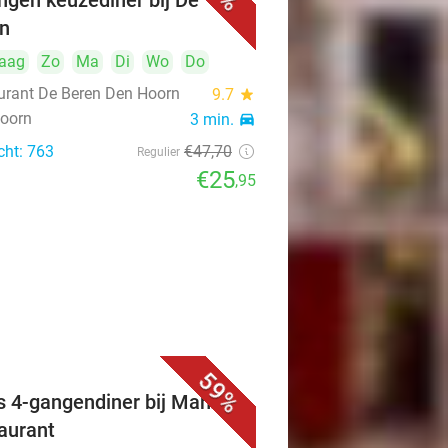
ngen keuzediner bij De
n
aag
Zo
Ma
Di
Wo
Do
urant De Beren Den Hoorn
9.7
star
oorn
3 min.
directions_car
cht: 763
€47
,70
Regulier
€25
,95
59%
s 4-gangendiner bij Mahzen
aurant