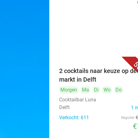
5
2 cocktails naar keuze op de
markt in Delft
Morgen
Ma
Di
Wo
Do
Cocktailbar Luna
Delft
1 
Verkocht: 611
Regulier
€