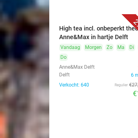
2
High tea incl. onbeperkt thee
Anne&Max in hartje Delft
Vandaag
Morgen
Zo
Ma
Di
Do
Anne&Max Delft
Delft
6 
Verkocht: 640
€27
Regulier
€