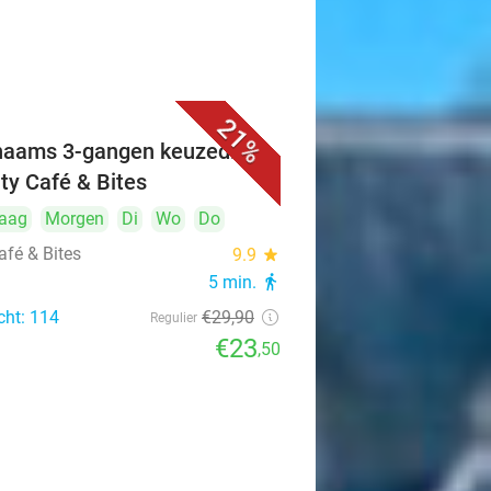
21%
naams 3-gangen keuzediner
ity Café & Bites
aag
Morgen
Di
Wo
Do
afé & Bites
9.9
star
5 min.
directions_walk
cht: 114
€29
,90
Regulier
€23
,50