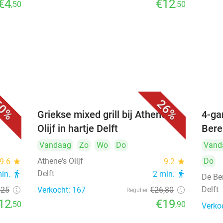
€4
€12
,50
,50
0%
26%
Griekse mixed grill bij Athene's
4-ga
Olijf in hartje Delft
Bere
Vandaag
Zo
Wo
Do
Vand
Athene's Olijf
Do
9.6
star
9.2
star
Delft
min.
directions_walk
2 min.
directions_walk
De Be
Delft
€25
Verkocht: 167
€26
,80
Regulier
12
€19
,50
,90
Verko