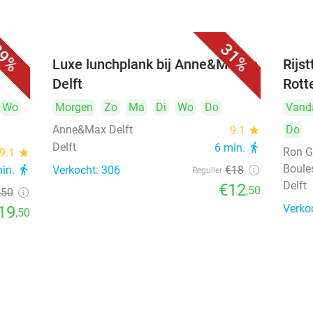
9%
31%
 bij
Luxe lunchplank bij Anne&Max in
Rijs
Delft
Rott
Wo
Morgen
Zo
Ma
Di
Wo
Do
Vand
Anne&Max Delft
Do
9.1
star
Delft
6 min.
directions_walk
Ron G
9.1
star
Boule
min.
directions_walk
Verkocht: 306
€18
Regulier
Delft
€12
,50
,50
Verko
19
,50