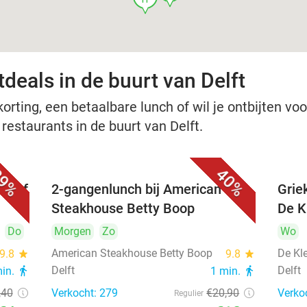
deals in de buurt van Delft
rting, een betaalbare lunch of wil je ontbijten voor
 restaurants in de buurt van Delft.
9%
40%
nu of
2-gangenlunch bij American
Grie
Steakhouse Betty Boop
De Kl
Do
Morgen
Zo
Wo
American Steakhouse Betty Boop
De Kle
9.8
star
9.8
star
Delft
Delft
min.
directions_walk
1 min.
directions_walk
,40
Verkocht: 279
€20
,90
Verko
Regulier