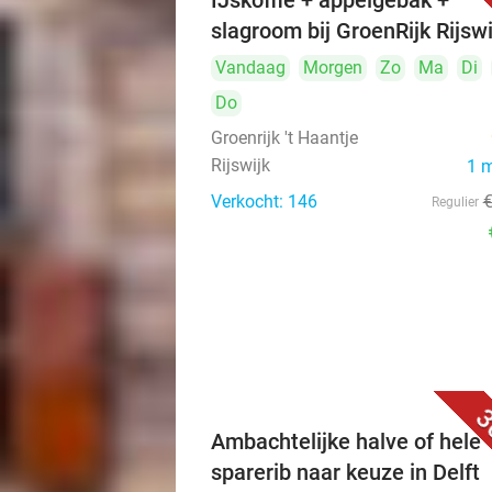
IJskoffie + appelgebak +
slagroom bij GroenRijk Rijswi
Vandaag
Morgen
Zo
Ma
Di
Do
Groenrijk 't Haantje
Rijswijk
1 
Verkocht: 146
Regulier
3
Ambachtelijke halve of hele
sparerib naar keuze in Delft