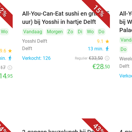
2%
15%
All-You-Can-Eat sushi en grill (2,5
All-
uur) bij Yosshi in hartje Delft
bij 
Pala
Wo
Vandaag
Morgen
Zo
Di
Wo
Do
Vand
Yosshi Delft
9.1
star
Delft
13 min.
directions_walk
Do
9.6
star
min.
directions_walk
Verkocht: 126
€33
,50
Werel
Regulier
€28
Delft
,50
€17
14
Verko
,95
4%
43%