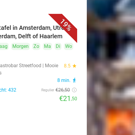
19%
ttafel in Amsterdam, Utrecht,
erdam, Delft of Haarlem
aag
Morgen
Zo
Ma
Di
Wo
astrobar Streetfood | Mooie
8.5
star
s
8 min.
directions_walk
cht: 432
€26
,50
Regulier
€21
,50