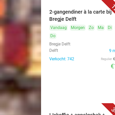
1
2-gangendiner à la carte bij
Bregje Delft
Vandaag
Morgen
Zo
Ma
Di
Do
Bregje Delft
Delft
9 
Verkocht: 742
Regulier
€
3