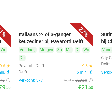
1%
27%
Italiaans 2- of 3-gangen
Suri
t
keuzediner bij Pavarotti Delft
bij C
Wo
Vandaag
Morgen
Zo
Ma
Di
Wo
Vand
Do
City C
Delft
Pavarotti Delft
9.6
star
9.6
star
Delft
min.
directions_walk
5 min.
directions_walk
Verko
,75
Verkocht: 577
€29
,50
Regulier
€9
€21
,50
,50