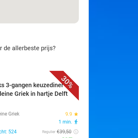
 de allerbeste prijs?
30%
ks 3-gangen keuzediner bij
eine Griek in hartje Delft
ine Griek
9.9
star
1 min.
directions_walk
cht: 524
€39
,50
Regulier