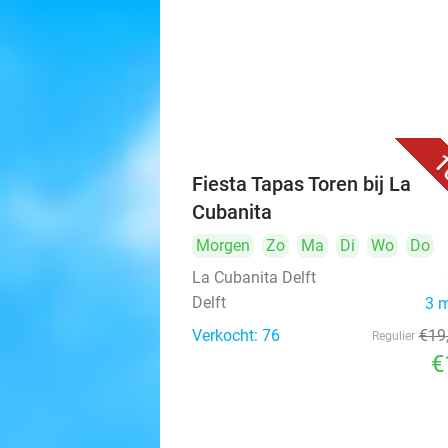
1
Fiesta Tapas Toren bij La
Cubanita
Morgen
Zo
Ma
Di
Wo
Do
La Cubanita Delft
Delft
3 
Verkocht: 76
€19
Regulier
€