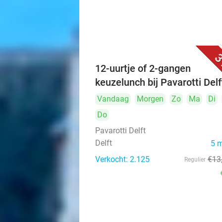
3
12-uurtje of 2-gangen
keuzelunch bij Pavarotti Delf
Vandaag
Morgen
Zo
Ma
Di
Do
Pavarotti Delft
Delft
5 
Verkocht: 2.125
€13
Regulier