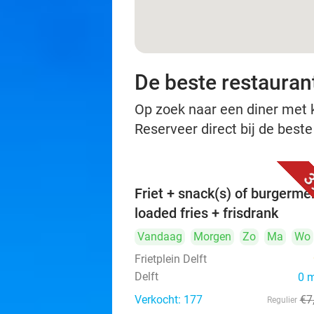
De beste restaurant
Op zoek naar een diner met ko
Reserveer direct bij de beste
3
Friet + snack(s) of burgerme
loaded fries + frisdrank
Vandaag
Morgen
Zo
Ma
Wo
Frietplein Delft
Delft
0 
Verkocht: 177
€7
Regulier