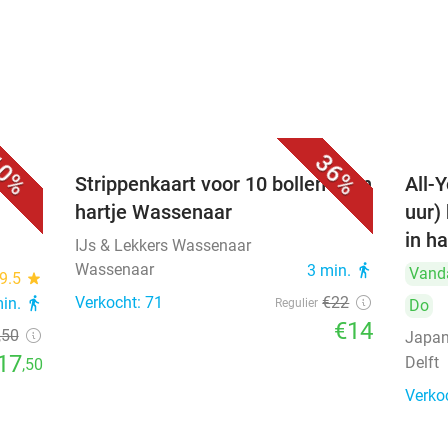
0%
36%
Strippenkaart voor 10 bollen ijs in
All-Y
hartje Wassenaar
uur)
in ha
IJs & Lekkers Wassenaar
Wassenaar
3 min.
directions_walk
Vand
9.5
star
Verkocht: 71
€22
min.
directions_walk
Regulier
Do
€14
,50
Japan
17
Delft
,50
Verko