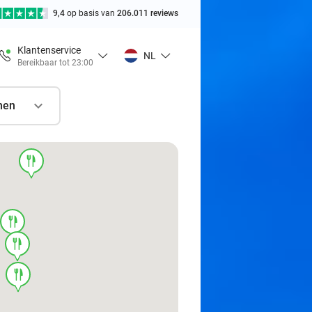
9,4
op basis van
206.011 reviews
Klantenservice
NL
Bereikbaar tot 23:00
nen
food
food
food
food