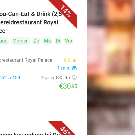
14%
You-Can-Eat & Drink (2,5 uur)
Wereldrestaurant Royal
ce
aag
Morgen
Zo
Ma
Di
Wo
drestaurant Royal Palace
9.0
star
1 min.
directions_car
cht: 5.459
€35
,95
Regulier
€30
,95
46%