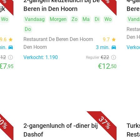
2-gangen keuzelunch bij De
4-ga
jk
Beren in Den Hoorn
Bere
Wo
Vandaag
Morgen
Zo
Ma
Di
Wo
Vand
Do
Resta
Den H
Restaurant De Beren Den Hoorn
9.6
star
9.7
star
Den Hoorn
min.
directions_car
3 min.
directions_car
Verko
€12
Verkocht: 1.190
€22
Regulier
€7
€12
,95
,50
0%
37%
2-gangenlunch of -diner bij
Turk
Dashof
Rest