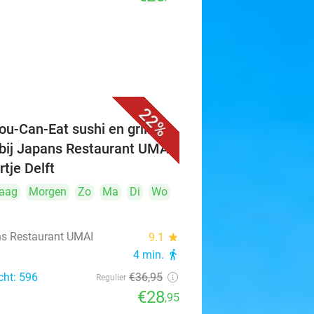
22%
ou-Can-Eat sushi en grill (3
 bij Japans Restaurant UMAI
rtje Delft
aag
Morgen
Zo
Ma
Di
Wo
s Restaurant UMAI
9.1
star
4 min.
directions_walk
cht: 596
€36
,95
Regulier
€28
,95