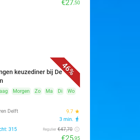
€27
,50
46%
ngen keuzediner bij De
n
aag
Morgen
Zo
Ma
Di
Wo
ren Delft
9.7
star
3 min.
directions_walk
cht: 315
€47
,70
Regulier
€25
,95