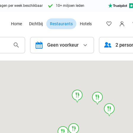
agen per week beschikbaar
10+ miljoen leden
Home
Dichtbij
Restaurants
Hotels
calendar
Geen voorkeur
2 perso
food
food
food
food
food