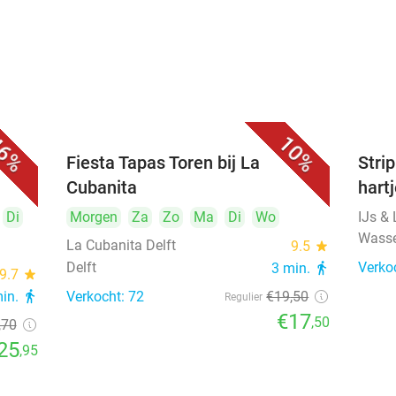
6%
10%
Fiesta Tapas Toren bij La
Strip
Cubanita
hart
Di
Morgen
Za
Zo
Ma
Di
Wo
IJs &
Wass
La Cubanita Delft
9.5
star
Delft
Verko
3 min.
directions_walk
9.7
star
min.
directions_walk
Verkocht: 72
€19
,50
Regulier
€17
,50
,70
25
,95