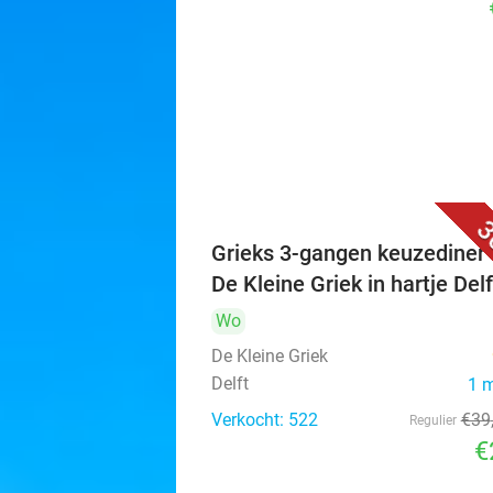
3
Grieks 3-gangen keuzediner 
De Kleine Griek in hartje Delf
Wo
De Kleine Griek
Delft
1 
Verkocht: 522
€39
Regulier
€