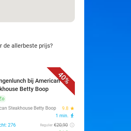
 de allerbeste prijs?
40%
ngenlunch bij American
khouse Betty Boop
Zo
can Steakhouse Betty Boop
9.8
star
1 min.
directions_walk
cht: 276
€20
,90
Regulier