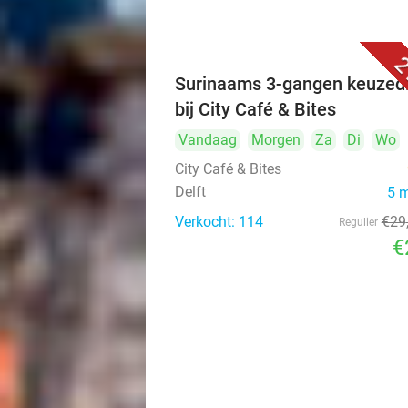
2
Surinaams 3-gangen keuzed
bij City Café & Bites
Vandaag
Morgen
Za
Di
Wo
City Café & Bites
Delft
5 
Verkocht: 114
€29
Regulier
€