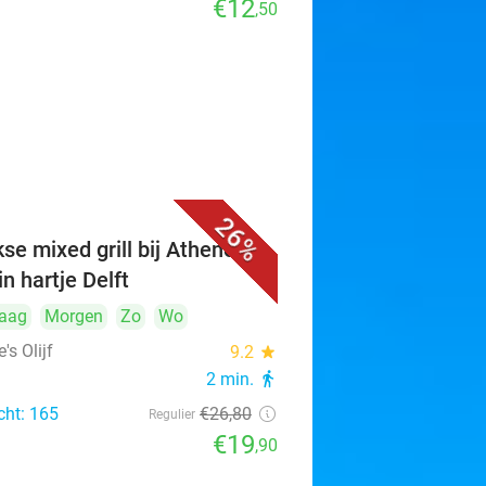
€12
,50
26%
se mixed grill bij Athene's
 in hartje Delft
aag
Morgen
Zo
Wo
's Olijf
9.2
star
2 min.
directions_walk
cht: 165
€26
,80
Regulier
€19
,90