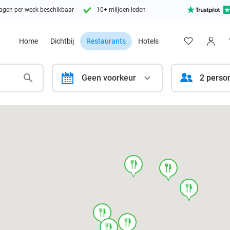
agen per week beschikbaar
10+ miljoen leden
Home
Dichtbij
Restaurants
Hotels
calendar
Geen voorkeur
2 perso
food
food
food
food
food
food