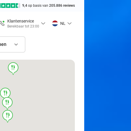
9,4
op basis van
205.886 reviews
Klantenservice
NL
Bereikbaar tot 23:00
nen
food
food
food
food