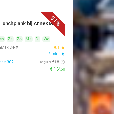
31%
 lunchplank bij Anne&Max in
t
en
Za
Zo
Ma
Di
Wo
Max Delft
9.1
star
6 min.
directions_walk
cht: 302
€18
Regulier
€12
,50