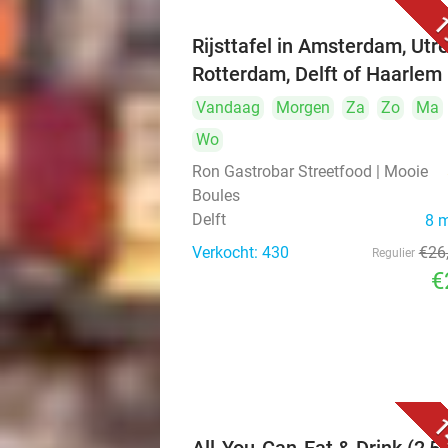
1
Rijsttafel in Amsterdam, Utre
Rotterdam, Delft of Haarlem
Vandaag
Morgen
Za
Zo
Ma
Wo
Ron Gastrobar Streetfood | Mooie
Boules
Delft
8 
Verkocht: 430
€26
Regulier
€
1