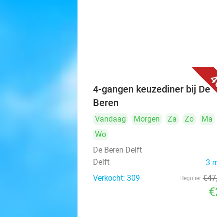
4
4-gangen keuzediner bij De
Beren
Vandaag
Morgen
Za
Zo
Ma
Wo
De Beren Delft
Delft
3 
Verkocht: 309
€47
Regulier
€