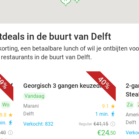
deals in de buurt van Delft
rting, een betaalbare lunch of wil je ontbijten voor
 restaurants in de buurt van Delft.
9%
40%
nu of
Georgisch 3 gangen keuzediner
2-ga
Stea
Vandaag
Wo
Za
Marani
9.1
star
Delft
1 min.
directions_walk
Ameri
9.8
star
Delft
min.
directions_walk
Verkocht: 832
€41
,15
Regulier
€24
,40
Verko
,50