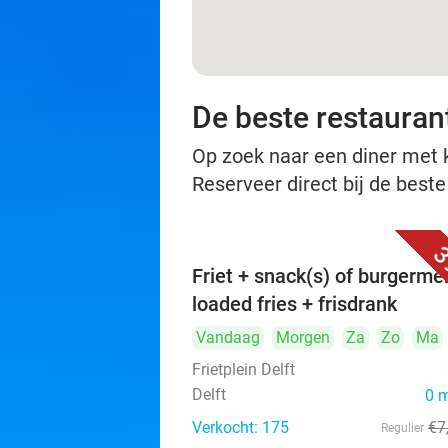
De beste restaurant
Op zoek naar een diner met ko
Reserveer direct bij de beste
3
Friet + snack(s) of burgerme
loaded fries + frisdrank
Vandaag
Morgen
Za
Zo
Ma
Frietplein Delft
Delft
0 
Verkocht: 175
€7
Regulier