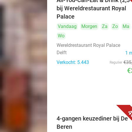
All-You-Can-Eat & Drink (2,5 
bij Wereldrestaurant Royal
Palace
Vandaag
Morgen
Za
Zo
Ma
Wo
Wereldrestaurant Royal Palace
Delft
1 
Verkocht: 5.443
€35
Regulier
€
4
4-gangen keuzediner bij De
Beren