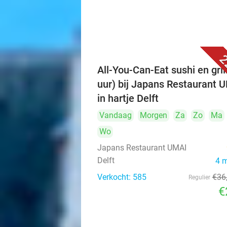
2
All-You-Can-Eat sushi en grill
uur) bij Japans Restaurant 
in hartje Delft
Vandaag
Morgen
Za
Zo
Ma
Wo
Japans Restaurant UMAI
Delft
4 
Verkocht: 585
€36
Regulier
€