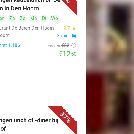
ngen keuzelunch bij De
n in Den Hoorn
en
Za
Zo
Ma
Di
Wo
urant De Beren Den Hoorn
9.7
star
oorn
3 min.
directions_car
cht: 1.186
€22
Regulier
€12
,50
37%
ngenlunch of -diner bij
of