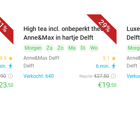
1%
29%
iner
High tea incl. onbeperkt thee bij
Luxe
Anne&Max in hartje Delft
Delf
Morgen
Za
Zo
Ma
Di
Wo
Morg
Anne&Max Delft
Anne&
9.9
star
9.1
star
Delft
Delft
min.
directions_walk
6 min.
directions_walk
,90
Verkocht: 640
€27
,50
Verko
Regulier
23
€19
,50
,50