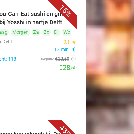
15%
ou-Can-Eat sushi en grill (2,5
bij Yosshi in hartje Delft
aag
Morgen
Za
Zo
Di
Wo
 Delft
9.1
star
13 min.
directions_walk
cht: 118
€33
,50
Regulier
€28
,50
43%