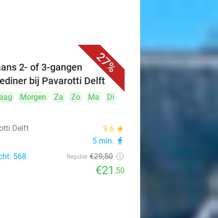
27%
iaans 2- of 3-gangen
ediner bij Pavarotti Delft
aag
Morgen
Za
Zo
Ma
Di
tti Delft
9.6
star
5 min.
directions_walk
cht: 568
€29
,50
Regulier
€21
,50