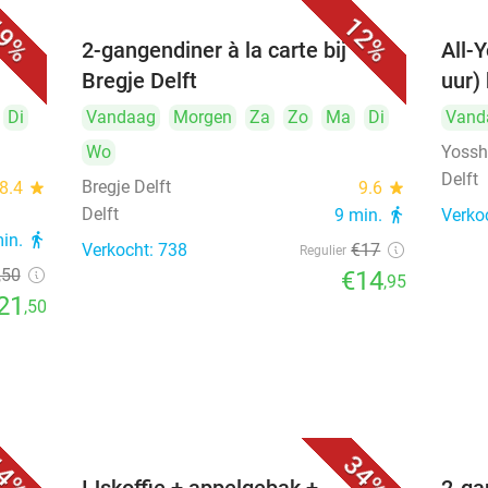
9%
12%
cht,
2-gangendiner à la carte bij
All-Y
Bregje Delft
uur) 
Di
Vandaag
Morgen
Za
Zo
Ma
Di
Vand
Wo
Yosshi
Delft
Bregje Delft
8.4
star
9.6
star
Delft
9 min.
directions_walk
Verko
min.
directions_walk
Verkocht: 738
€17
Regulier
,50
€14
,95
21
,50
4%
34%