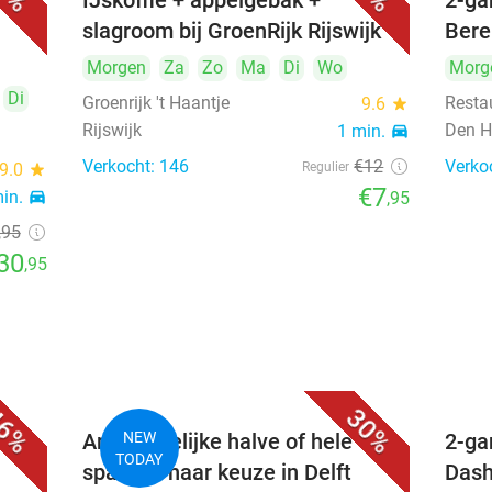
uur)
IJskoffie + appelgebak +
2-ga
slagroom bij GroenRijk Rijswijk
Bere
Morgen
Za
Zo
Ma
Di
Wo
Morg
Di
Groenrijk 't Haantje
Resta
9.6
star
Rijswijk
Den H
1 min.
directions_car
Verkocht: 146
€12
Verko
9.0
star
Regulier
€7
min.
directions_car
,95
,95
30
,95
6%
30%
Ambachtelijke halve of hele
NEW
2-ga
TODAY
sparerib naar keuze in Delft
Dash