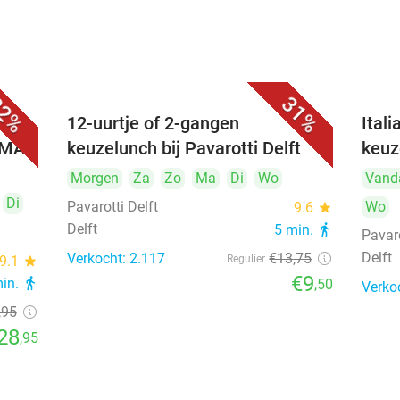
2%
31%
 (3
12-uurtje of 2-gangen
Ital
UMAI
keuzelunch bij Pavarotti Delft
keuz
Morgen
Za
Zo
Ma
Di
Wo
Vand
Di
Pavarotti Delft
Wo
9.6
star
Delft
5 min.
directions_walk
Pavaro
Delft
Verkocht: 2.117
€13
,75
9.1
star
Regulier
€9
min.
directions_walk
,50
Verko
,95
28
,95