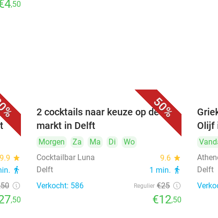
€4
,50
0%
50%
bij
2 cocktails naar keuze op de
Griek
t
markt in Delft
Olijf
Morgen
Za
Ma
Di
Wo
Vand
Cocktailbar Luna
Athene
9.9
star
9.6
star
Delft
Delft
min.
directions_walk
1 min.
directions_walk
,50
Verkocht: 586
€25
Verko
Regulier
27
€12
,50
,50