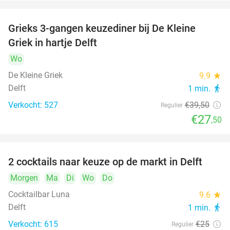
Grieks 3-gangen keuzediner bij De Kleine
30%
Griek in hartje Delft
Wo
De Kleine Griek
9.9
star
Delft
1 min.
directions_walk
Verkocht: 527
€39
,50
Regulier
€27
,50
2 cocktails naar keuze op de markt in Delft
50%
Morgen
Ma
Di
Wo
Do
Cocktailbar Luna
9.6
star
Delft
1 min.
directions_walk
Verkocht: 615
€25
Regulier