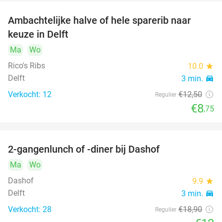
Ambachtelijke halve of hele sparerib naar
30%
keuze in Delft
Ma
Wo
Rico's Ribs
10.0
star
Delft
3 min.
directions_car
Verkocht: 12
€12
,50
Regulier
€8
,75
2-gangenlunch of -diner bij Dashof
37%
Ma
Wo
Dashof
9.9
star
Delft
3 min.
directions_car
Verkocht: 28
€18
,90
Regulier