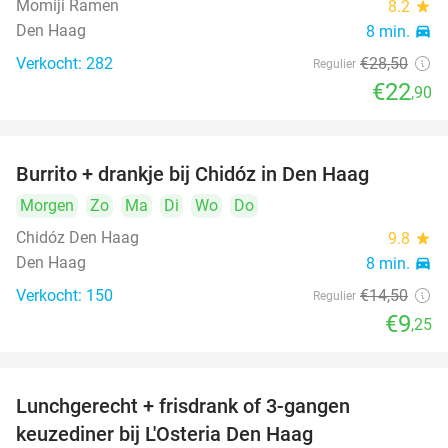
Momiji Ramen
8.2
star
Den Haag
8 min.
directions_car
Verkocht: 282
€28
,50
Regulier
€22
,90
Burrito + drankje bij Chidóz in Den Haag
36%
Morgen
Zo
Ma
Di
Wo
Do
Chidóz Den Haag
9.8
star
Den Haag
8 min.
directions_car
Verkocht: 150
€14
,50
Regulier
€9
,25
Lunchgerecht + frisdrank of 3-gangen
18%
keuzediner bij L'Osteria Den Haag