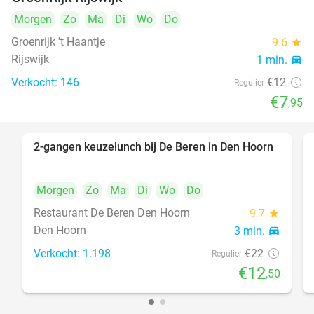
Morgen
Zo
Ma
Di
Wo
Do
Groenrijk 't Haantje
9.6
star
Rijswijk
1 min.
directions_car
Verkocht: 146
€12
Regulier
€7
,95
2-gangen keuzelunch bij De Beren in Den Hoorn
43%
Morgen
Zo
Ma
Di
Wo
Do
Restaurant De Beren Den Hoorn
9.7
star
Den Hoorn
3 min.
directions_car
Verkocht: 1.198
€22
Regulier
€12
,50