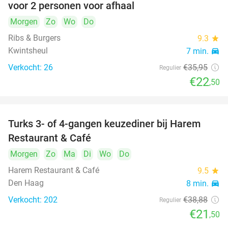
voor 2 personen voor afhaal
Morgen
Zo
Wo
Do
Ribs & Burgers
9.3
star
Kwintsheul
7 min.
directions_car
Verkocht: 26
€35
,95
Regulier
€22
,50
Turks 3- of 4-gangen keuzediner bij Harem
45%
Restaurant & Café
Morgen
Zo
Ma
Di
Wo
Do
Harem Restaurant & Café
9.5
star
Den Haag
8 min.
directions_car
Verkocht: 202
€38
,88
Regulier
€21
,50