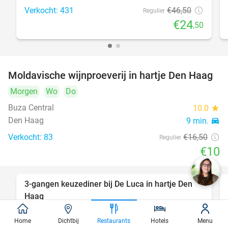
Verkocht: 431
€46
,50
Regulier
€24
,50
Moldavische wijnproeverij in hartje Den Haag
39%
Morgen
Wo
Do
Buza Central
10.0
star
Den Haag
9 min.
directions_car
Verkocht: 83
€16
,50
Regulier
€10
3-gangen keuzediner bij De Luca in hartje Den
47%
Haag
Morgen
Zo
Ma
Di
Wo
Do
Home
Dichtbij
Restaurants
Hotels
Menu