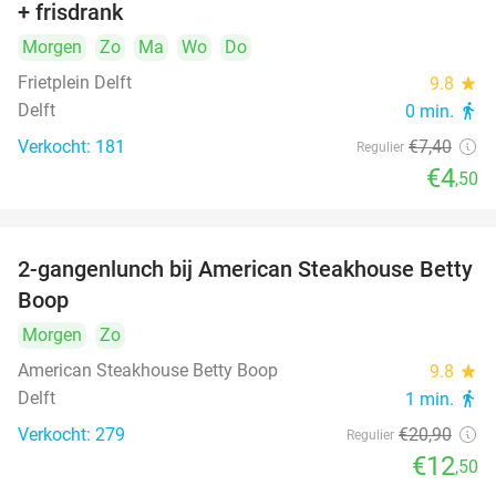
+ frisdrank
food
Morgen
Zo
Ma
Wo
Do
Frietplein Delft
9.8
star
Delft
0 min.
directions_walk
Verkocht: 181
€7
,40
Regulier
€4
,50
2-gangenlunch bij American Steakhouse Betty
40%
Boop
Morgen
Zo
American Steakhouse Betty Boop
9.8
star
Delft
1 min.
directions_walk
Verkocht: 279
€20
,90
Regulier
€12
,50