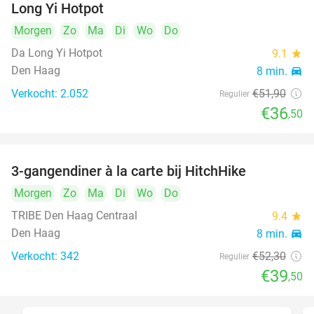
Long Yi Hotpot
Morgen
Zo
Ma
Di
Wo
Do
Da Long Yi Hotpot
9.1
star
Den Haag
8 min.
directions_car
Verkocht: 2.052
€51
,90
Regulier
€36
,50
3-gangendiner à la carte bij HitchHike
24%
Morgen
Zo
Ma
Di
Wo
Do
TRIBE Den Haag Centraal
9.4
star
Den Haag
8 min.
directions_car
Verkocht: 342
€52
,30
Regulier
€39
,50