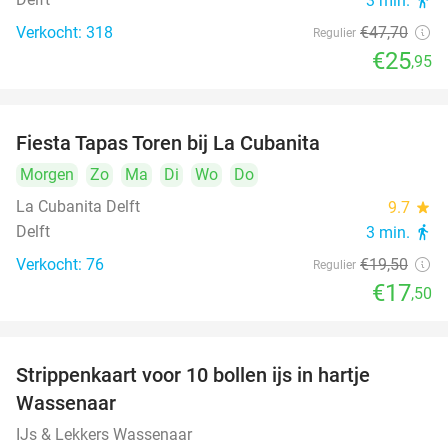
3 min.
directions_walk
Verkocht: 318
€47
,70
Regulier
€25
,95
Fiesta Tapas Toren bij La Cubanita
10%
Morgen
Zo
Ma
Di
Wo
Do
La Cubanita Delft
9.7
star
Delft
3 min.
directions_walk
Verkocht: 76
€19
,50
Regulier
€17
,50
Strippenkaart voor 10 bollen ijs in hartje
36%
Wassenaar
IJs & Lekkers Wassenaar