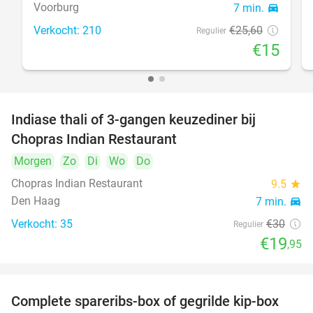
Voorburg
7 min.
directions_car
Verkocht: 210
€25
,60
Regulier
€15
Indiase thali of 3-gangen keuzediner bij
34%
Chopras Indian Restaurant
Morgen
Zo
Di
Wo
Do
Chopras Indian Restaurant
9.5
star
Den Haag
7 min.
directions_car
Verkocht: 35
€30
Regulier
€19
,95
Complete spareribs-box of gegrilde kip-box
37%