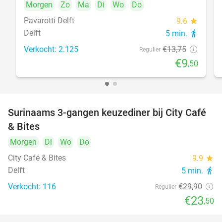
Morgen
Zo
Ma
Di
Wo
Do
Pavarotti Delft
9.6
star
Delft
5 min.
directions_walk
Verkocht: 2.125
€13
,75
Regulier
€9
,50
Surinaams 3-gangen keuzediner bij City Café
21%
& Bites
Morgen
Di
Wo
Do
City Café & Bites
9.9
star
Delft
5 min.
directions_walk
Verkocht: 116
€29
,90
Regulier
€23
,50