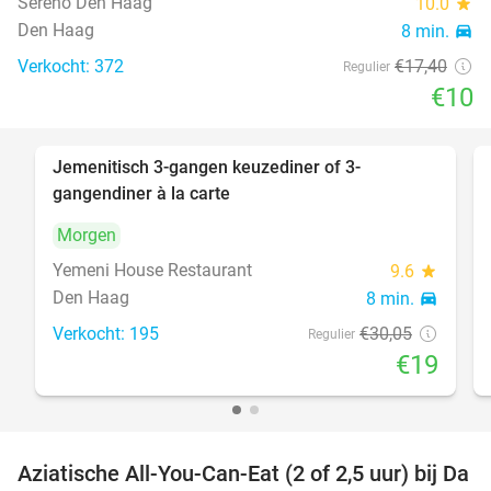
Sereno Den Haag
10.0
star
Den Haag
8 min.
directions_car
Verkocht: 372
€17
,40
Regulier
€10
Jemenitisch 3-gangen keuzediner of 3-
37%
gangendiner à la carte
Morgen
Yemeni House Restaurant
9.6
star
Den Haag
8 min.
directions_car
Verkocht: 195
€30
,05
Regulier
€19
Aziatische All-You-Can-Eat (2 of 2,5 uur) bij Da
30%