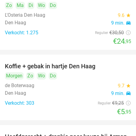
Zo
Ma
Di
Wo
Do
L'Osteria Den Haag
9.6
star
Den Haag
9 min.
directions_car
Verkocht: 1.275
€30
,50
Regulier
€24
,95
Koffie + gebak in hartje Den Haag
36%
Morgen
Zo
Wo
Do
de Boterwaag
9.7
star
Den Haag
9 min.
directions_car
Verkocht: 303
€9
,25
Regulier
€5
,95