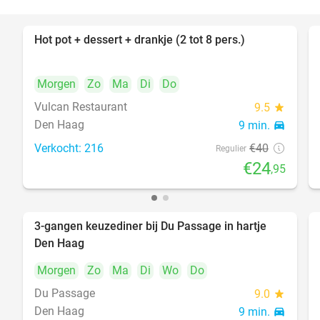
Hot pot + dessert + drankje (2 tot 8 pers.)
38%
Morgen
Zo
Ma
Di
Do
Vulcan Restaurant
9.5
star
Den Haag
9 min.
directions_car
Verkocht: 216
€40
Regulier
€24
,95
3-gangen keuzediner bij Du Passage in hartje
47%
Den Haag
Morgen
Zo
Ma
Di
Wo
Do
Du Passage
9.0
star
Den Haag
9 min.
directions_car