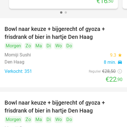
€16
,50
Bowl naar keuze + bijgerecht of gyoza +
20%
frisdrank of bier in hartje Den Haag
Morgen
Zo
Ma
Di
Wo
Do
Momiji Sushi
9.3
star
Den Haag
8 min.
directions_car
Verkocht: 351
€28
,50
Regulier
€22
,90
Bowl naar keuze + bijgerecht of gyoza +
20%
frisdrank of bier in hartje Den Haag
Morgen
Zo
Ma
Di
Wo
Do