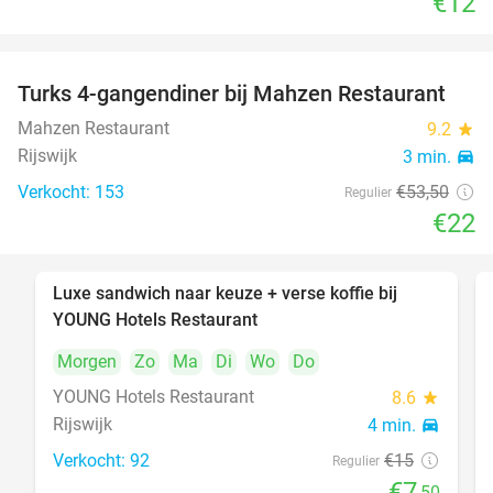
€12
Turks 4-gangendiner bij Mahzen Restaurant
59%
Mahzen Restaurant
9.2
star
Rijswijk
3 min.
directions_car
Verkocht: 153
€53
,50
Regulier
€22
Luxe sandwich naar keuze + verse koffie bij
50%
YOUNG Hotels Restaurant
Morgen
Zo
Ma
Di
Wo
Do
YOUNG Hotels Restaurant
8.6
star
Rijswijk
4 min.
directions_car
Verkocht: 92
€15
Regulier
€7
,50