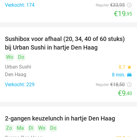
Verkocht: 174
€33
,95
Regulier
€19
,95
Sushibox voor afhaal (20, 34, 40 of 60 stuks)
49%
bij Urban Sushi in hartje Den Haag
Wo
Do
Urban Sushi
8.7
star
Den Haag
8 min.
directions_car
Verkocht: 229
€18
,50
Regulier
€9
,40
2-gangen keuzelunch in hartje Den Haag
43%
Zo
Ma
Di
Wo
Do