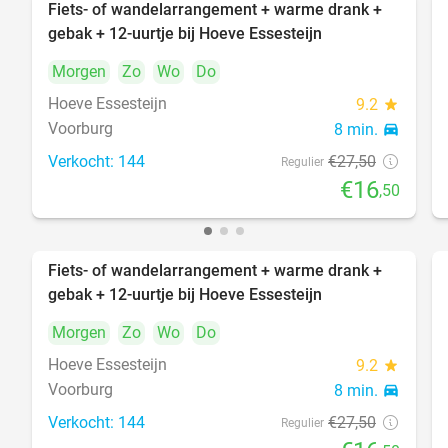
Fiets- of wandelarrangement + warme drank +
40%
gebak + 12-uurtje bij Hoeve Essesteijn
Morgen
Zo
Wo
Do
Hoeve Essesteijn
9.2
star
Voorburg
8 min.
directions_car
Verkocht: 144
€27
,50
Regulier
€16
,50
Fiets- of wandelarrangement + warme drank +
40%
gebak + 12-uurtje bij Hoeve Essesteijn
Morgen
Zo
Wo
Do
Hoeve Essesteijn
9.2
star
Voorburg
8 min.
directions_car
Verkocht: 144
€27
,50
Regulier