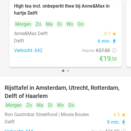
High tea incl. onbeperkt thee bij Anne&Max in
29%
hartje Delft
Morgen
Zo
Ma
Di
Wo
Do
Anne&Max Delft
9.1
star
Delft
6 min.
directions_walk
Verkocht: 642
€27
,50
Regulier
€19
,50
Rijsttafel in Amsterdam, Utrecht, Rotterdam,
19%
Delft of Haarlem
Morgen
Zo
Ma
Di
Wo
Do
Ron Gastrobar Streetfood | Mooie Boules
8.5
star
Delft
8 min.
directions_walk