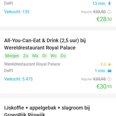
Delft
13 min.
directions_walk
Verkocht: 135
€33
,50
Regulier
€28
,50
All-You-Can-Eat & Drink (2,5 uur) bij
14%
Wereldrestaurant Royal Palace
Morgen
Zo
Ma
Di
Wo
Do
Wereldrestaurant Royal Palace
9.0
star
Delft
1 min.
directions_car
Verkocht: 5.475
€35
,95
Regulier
€30
,95
IJskoffie + appelgebak + slagroom bij
34%
GroenRijk Rijswijk