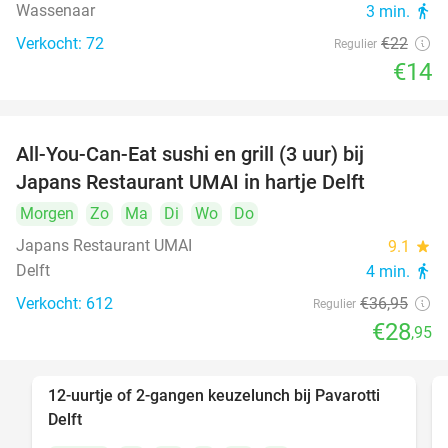
Wassenaar
3 min.
directions_walk
Verkocht: 72
€22
Regulier
€14
All-You-Can-Eat sushi en grill (3 uur) bij
22%
Japans Restaurant UMAI in hartje Delft
Morgen
Zo
Ma
Di
Wo
Do
Japans Restaurant UMAI
9.1
star
Delft
4 min.
directions_walk
Verkocht: 612
€36
,95
Regulier
€28
,95
12-uurtje of 2-gangen keuzelunch bij Pavarotti
31%
Delft