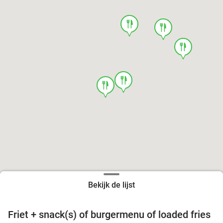
food
food
food
food
food
Bekijk de lijst
Friet + snack(s) of burgermenu of loaded fries
39%
food
food