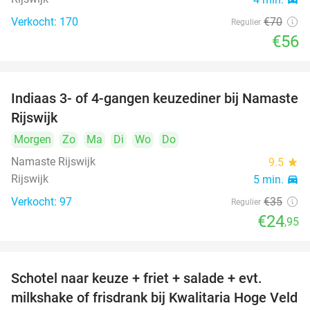
Verkocht: 170
€70
Regulier
€56
Indiaas 3- of 4-gangen keuzediner bij Namaste
29%
Rijswijk
Morgen
Zo
Ma
Di
Wo
Do
Namaste Rijswijk
9.5
star
Rijswijk
5 min.
directions_car
Verkocht: 97
€35
Regulier
€24
,95
Schotel naar keuze + friet + salade + evt.
46%
milkshake of frisdrank bij Kwalitaria Hoge Veld