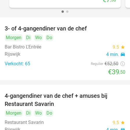
3- of 4-gangendiner van de chef
25%
Morgen
Di
Wo
Do
Bar Bistro L'Entrée
9.5
star
Rijswijk
4 min.
directions_car
Verkocht: 65
€52
,50
Regulier
€39
,50
4-gangendiner van de chef + amuses bij
20%
Restaurant Savarin
Morgen
Di
Wo
Do
Restaurant Savarin
9.5
star
Rijswijk
4 min.
directions_car