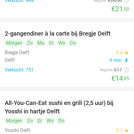
Verkocht: 444
€26
,50
Regulier
€21
,50
2-gangendiner à la carte bij Bregje Delft
12%
Morgen
Zo
Ma
Di
Wo
Do
Bregje Delft
9.6
star
Delft
9 min.
directions_walk
Verkocht: 751
€17
Regulier
€14
,95
All-You-Can-Eat sushi en grill (2,5 uur) bij
15%
Yosshi in hartje Delft
Morgen
Zo
Di
Wo
Do
Yosshi Delft
9.1
star