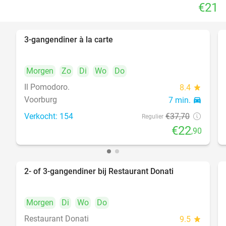
€21
3-gangendiner à la carte
39%
Morgen
Zo
Di
Wo
Do
Il Pomodoro.
8.4
star
Voorburg
7 min.
directions_car
Verkocht: 154
€37
,70
Regulier
€22
,90
2- of 3-gangendiner bij Restaurant Donati
41%
Morgen
Di
Wo
Do
Restaurant Donati
9.5
star