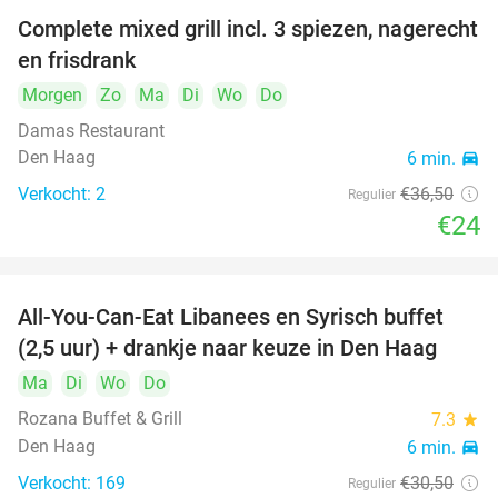
Complete mixed grill incl. 3 spiezen, nagerecht
34%
en frisdrank
Morgen
Zo
Ma
Di
Wo
Do
Damas Restaurant
Den Haag
6 min.
directions_car
Verkocht: 2
€36
,50
Regulier
€24
All-You-Can-Eat Libanees en Syrisch buffet
31%
(2,5 uur) + drankje naar keuze in Den Haag
Ma
Di
Wo
Do
Rozana Buffet & Grill
7.3
star
Den Haag
6 min.
directions_car
Verkocht: 169
€30
,50
Regulier