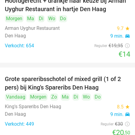
Hoofdgerecht + drankje naar keuze bij Arman
30%
Uyghur Restaurant in hartje Den Haag
Morgen
Ma
Di
Wo
Do
Arman Uyghur Restaurant
9.7
star
Den Haag
9 min.
directions_car
Verkocht: 654
€19
,95
Regulier
€14
Grote spareribsschotel of mixed grill (1 of 2
32%
pers) bij King's Spareribs Den Haag
Vandaag
Morgen
Zo
Ma
Di
Wo
Do
King's Spareribs Den Haag
8.5
star
Den Haag
9 min.
directions_car
Verkocht: 449
€30
Regulier
€20
,50