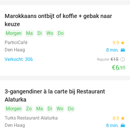
Marokkaans ontbijt of koffie + gebak naar
54%
keuze
Morgen
Ma
Di
Wo
Do
ParticiCafé
9.9
star
Den Haag
8 min.
directions_car
Verkocht: 306
€15
Regulier
€6
,95
3-gangendiner à la carte bij Restaurant
41%
Alaturka
Morgen
Zo
Ma
Di
Wo
Do
Turks Restaurant Alaturka
8.9
star
Den Haag
8 min.
directions_car