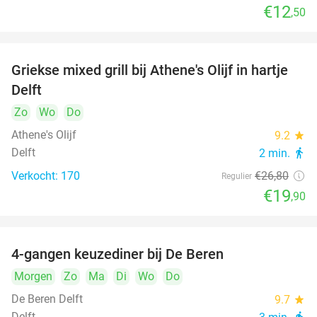
€12
,50
Griekse mixed grill bij Athene's Olijf in hartje
26%
Delft
Zo
Wo
Do
Athene's Olijf
9.2
star
Delft
2 min.
directions_walk
Verkocht: 170
€26
,80
Regulier
€19
,90
4-gangen keuzediner bij De Beren
46%
Morgen
Zo
Ma
Di
Wo
Do
De Beren Delft
9.7
star
Delft