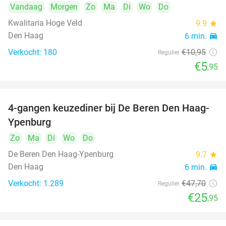
Vandaag
Morgen
Zo
Ma
Di
Wo
Do
Kwalitaria Hoge Veld
9.9
star
Den Haag
6 min.
directions_car
Verkocht: 180
€10
,95
Regulier
€5
,95
4-gangen keuzediner bij De Beren Den Haag-
46%
Ypenburg
Zo
Ma
Di
Wo
Do
De Beren Den Haag-Ypenburg
9.7
star
Den Haag
6 min.
directions_car
Verkocht: 1.289
€47
,70
Regulier
€25
,95