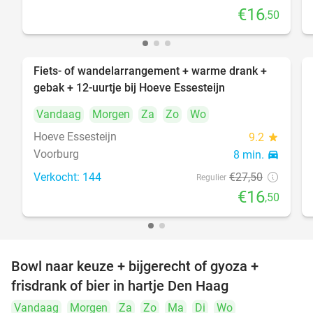
€16
,50
Fiets- of wandelarrangement + warme drank +
40%
gebak + 12-uurtje bij Hoeve Essesteijn
Vandaag
Morgen
Za
Zo
Wo
Hoeve Essesteijn
9.2
star
Voorburg
8 min.
directions_car
Verkocht: 144
€27
,50
Regulier
€16
,50
Bowl naar keuze + bijgerecht of gyoza +
20%
frisdrank of bier in hartje Den Haag
Vandaag
Morgen
Za
Zo
Ma
Di
Wo