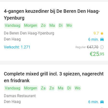
4-gangen keuzediner bij De Beren Den Haag-
46%
food
food
Ypenburg
food
Vandaag
Morgen
Zo
Ma
Di
Wo
De Beren Den Haag-Ypenburg
9.7
star
food
food
Den Haag
6 min.
directions_car
food
Verkocht: 1.271
€47
,70
Regulier
€25
,95
Complete mixed grill incl. 3 spiezen, nagerecht
34%
en frisdrank
Vandaag
Morgen
Za
Zo
Ma
Di
Wo
Damas Restaurant
Den Haag
6 min.
directions_car
food
food