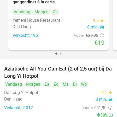
gangendiner à la carte
Vandaag
Morgen
Za
Yemeni House Restaurant
9.6
star
Den Haag
8 min.
directions_car
Verkocht: 195
€30
,05
Regulier
€19
Aziatische All-You-Can-Eat (2 of 2,5 uur) bij Da
30%
Long Yi Hotpot
Vandaag
Morgen
Za
Zo
Ma
Di
Wo
Da Long Yi Hotpot
9.1
star
Den Haag
8 min.
directions_car
Verkocht: 2.012
€51
,90
Regulier
€36
,50