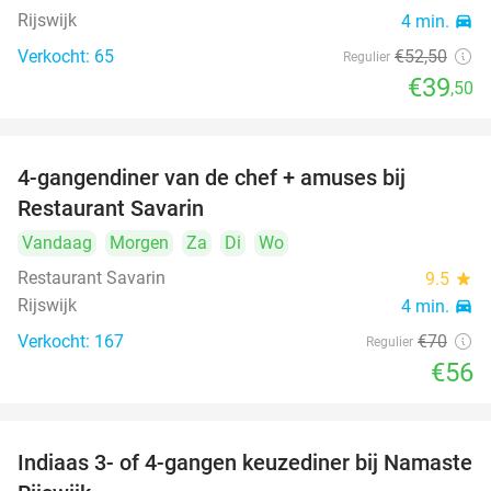
Rijswijk
4 min.
directions_car
Verkocht: 65
€52
,50
Regulier
€39
,50
4-gangendiner van de chef + amuses bij
20%
Restaurant Savarin
Vandaag
Morgen
Za
Di
Wo
Restaurant Savarin
9.5
star
Rijswijk
4 min.
directions_car
Verkocht: 167
€70
Regulier
€56
Indiaas 3- of 4-gangen keuzediner bij Namaste
29%