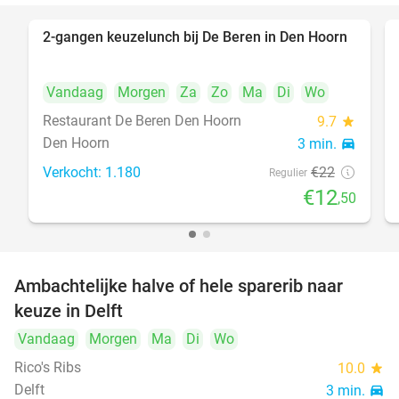
2-gangen keuzelunch bij De Beren in Den Hoorn
43%
Vandaag
Morgen
Za
Zo
Ma
Di
Wo
Restaurant De Beren Den Hoorn
9.7
star
Den Hoorn
3 min.
directions_car
Verkocht: 1.180
€22
Regulier
€12
,50
Ambachtelijke halve of hele sparerib naar
30%
NEW
keuze in Delft
TODAY
Vandaag
Morgen
Ma
Di
Wo
Rico's Ribs
10.0
star
Delft
3 min.
directions_car