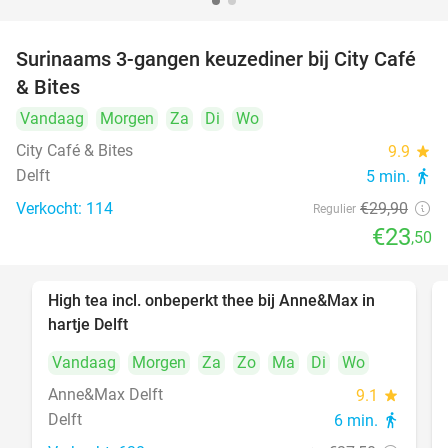
Surinaams 3-gangen keuzediner bij City Café
21%
& Bites
Vandaag
Morgen
Za
Di
Wo
City Café & Bites
9.9
star
Delft
5 min.
directions_walk
Verkocht: 114
€29
,90
Regulier
€23
,50
High tea incl. onbeperkt thee bij Anne&Max in
29%
hartje Delft
Vandaag
Morgen
Za
Zo
Ma
Di
Wo
Anne&Max Delft
9.1
star
Delft
6 min.
directions_walk