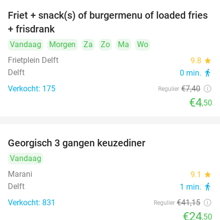
Friet + snack(s) of burgermenu of loaded fries
39%
+ frisdrank
Vandaag
Morgen
Za
Zo
Ma
Wo
Frietplein Delft
9.8
star
Delft
0 min.
directions_walk
Verkocht: 175
€7
,40
Regulier
€4
,50
Georgisch 3 gangen keuzediner
40%
Vandaag
Marani
9.1
star
Delft
1 min.
directions_walk
Verkocht: 831
€41
,15
Regulier
€24
,50