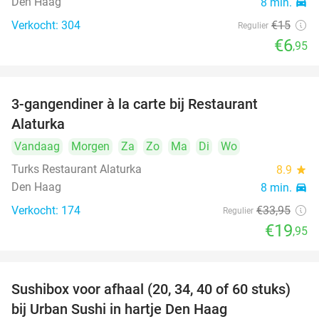
Den Haag
8 min.
directions_car
Verkocht: 304
€15
Regulier
€6
,95
3-gangendiner à la carte bij Restaurant
41%
Alaturka
Vandaag
Morgen
Za
Zo
Ma
Di
Wo
Turks Restaurant Alaturka
8.9
star
Den Haag
8 min.
directions_car
Verkocht: 174
€33
,95
Regulier
€19
,95
Sushibox voor afhaal (20, 34, 40 of 60 stuks)
49%
bij Urban Sushi in hartje Den Haag