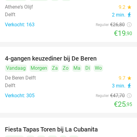
Athene's Olijf
9.2
star
Delft
2 min.
directions_walk
Verkocht: 163
€26
,80
Regulier
€19
,90
4-gangen keuzediner bij De Beren
46%
Vandaag
Morgen
Za
Zo
Ma
Di
Wo
De Beren Delft
9.7
star
Delft
3 min.
directions_walk
Verkocht: 305
€47
,70
Regulier
€25
,95
Fiesta Tapas Toren bij La Cubanita
10%