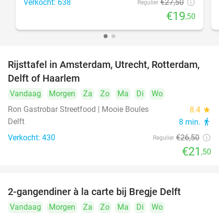
Verkocht: 638
€27
,50
Regulier
€19
,50
Rijsttafel in Amsterdam, Utrecht, Rotterdam,
19%
Delft of Haarlem
Vandaag
Morgen
Za
Zo
Ma
Di
Wo
Ron Gastrobar Streetfood | Mooie Boules
8.4
star
Delft
8 min.
directions_walk
Verkocht: 430
€26
,50
Regulier
€21
,50
2-gangendiner à la carte bij Bregje Delft
12%
Vandaag
Morgen
Za
Zo
Ma
Di
Wo