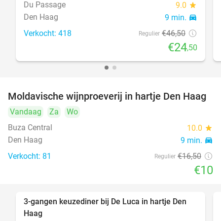
Du Passage
9.0
star
Den Haag
9 min.
directions_car
Verkocht: 418
€46
,50
Regulier
€24
,50
Moldavische wijnproeverij in hartje Den Haag
39%
Vandaag
Za
Wo
Buza Central
10.0
star
Den Haag
9 min.
directions_car
Verkocht: 81
€16
,50
Regulier
€10
3-gangen keuzediner bij De Luca in hartje Den
47%
Haag