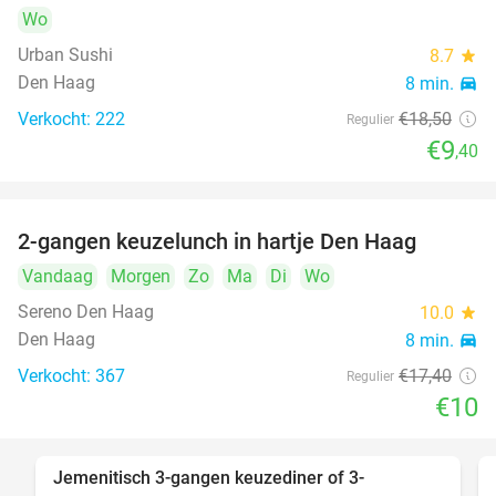
Wo
Urban Sushi
8.7
star
Den Haag
8 min.
directions_car
Verkocht: 222
€18
,50
Regulier
€9
,40
2-gangen keuzelunch in hartje Den Haag
43%
Vandaag
Morgen
Zo
Ma
Di
Wo
Sereno Den Haag
10.0
star
Den Haag
8 min.
directions_car
Verkocht: 367
€17
,40
Regulier
€10
Jemenitisch 3-gangen keuzediner of 3-
37%