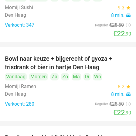
Momiji Sushi
9.3
star
Den Haag
8 min.
directions_car
Verkocht: 347
€28
,50
Regulier
€22
,90
Bowl naar keuze + bijgerecht of gyoza +
20%
frisdrank of bier in hartje Den Haag
Vandaag
Morgen
Za
Zo
Ma
Di
Wo
Momiji Ramen
8.2
star
Den Haag
8 min.
directions_car
Verkocht: 280
€28
,50
Regulier
€22
,90