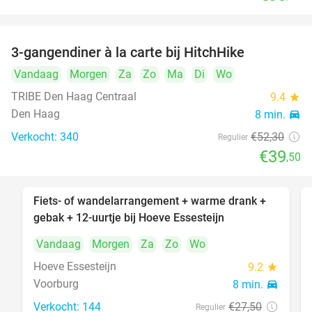
3-gangendiner à la carte bij HitchHike
24%
Vandaag
Morgen
Za
Zo
Ma
Di
Wo
TRIBE Den Haag Centraal
9.4
star
Den Haag
8 min.
directions_car
Verkocht: 340
€52
,30
Regulier
€39
,50
Fiets- of wandelarrangement + warme drank +
40%
gebak + 12-uurtje bij Hoeve Essesteijn
Vandaag
Morgen
Za
Zo
Wo
Hoeve Essesteijn
9.2
star
Voorburg
8 min.
directions_car
Verkocht: 144
€27
,50
Regulier