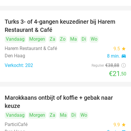
Turks 3- of 4-gangen keuzediner bij Harem
45%
Restaurant & Café
Vandaag
Morgen
Za
Zo
Ma
Di
Wo
Harem Restaurant & Café
9.5
star
Den Haag
8 min.
directions_car
Verkocht: 202
€38
,88
Regulier
€21
,50
food
food
Marokkaans ontbijt of koffie + gebak naar
54%
keuze
Vandaag
Morgen
Za
Ma
Di
Wo
ParticiCafé
9.9
star