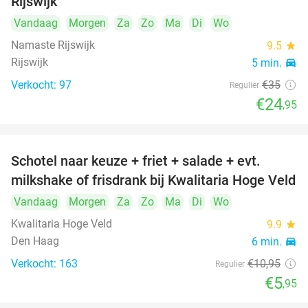
Rijswijk
Vandaag
Morgen
Za
Zo
Ma
Di
Wo
Namaste Rijswijk
9.5
star
Rijswijk
5 min.
directions_car
Verkocht: 97
€35
Regulier
€24
,95
Schotel naar keuze + friet + salade + evt.
46%
milkshake of frisdrank bij Kwalitaria Hoge Veld
Vandaag
Morgen
Za
Zo
Ma
Di
Wo
Kwalitaria Hoge Veld
9.9
star
Den Haag
6 min.
directions_car
Verkocht: 163
€10
,95
Regulier
€5
,95