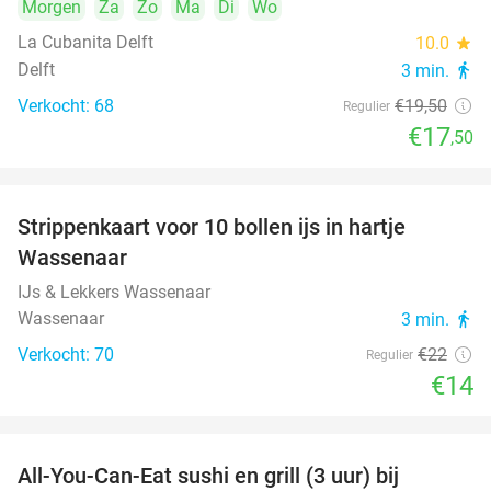
Morgen
Za
Zo
Ma
Di
Wo
La Cubanita Delft
10.0
star
Delft
3 min.
directions_walk
Verkocht: 68
€19
,50
Regulier
€17
,50
Strippenkaart voor 10 bollen ijs in hartje
36%
Wassenaar
IJs & Lekkers Wassenaar
Wassenaar
3 min.
directions_walk
Verkocht: 70
€22
Regulier
€14
All-You-Can-Eat sushi en grill (3 uur) bij
22%