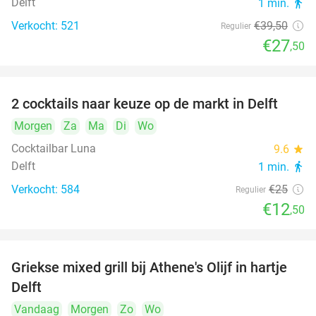
Delft
1 min.
directions_walk
Verkocht: 521
€39
,50
Regulier
€27
,50
2 cocktails naar keuze op de markt in Delft
50%
Morgen
Za
Ma
Di
Wo
Cocktailbar Luna
9.6
star
Delft
1 min.
directions_walk
Verkocht: 584
€25
Regulier
€12
,50
Griekse mixed grill bij Athene's Olijf in hartje
26%
Delft
Vandaag
Morgen
Zo
Wo