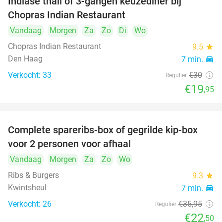
Indiase thali of 3-gangen keuzediner bij
34%
Chopras Indian Restaurant
Vandaag
Morgen
Za
Zo
Di
Wo
Chopras Indian Restaurant
9.5
star
Den Haag
7 min.
directions_car
Verkocht: 33
€30
Regulier
€19
,95
Complete spareribs-box of gegrilde kip-box
37%
voor 2 personen voor afhaal
Vandaag
Morgen
Za
Zo
Wo
Ribs & Burgers
9.3
star
Kwintsheul
7 min.
directions_car
Verkocht: 26
€35
,95
Regulier
€22
,50