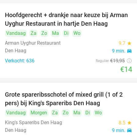
Hoofdgerecht + drankje naar keuze bij Arman
30%
Uyghur Restaurant in hartje Den Haag
Vandaag
Za
Zo
Ma
Di
Wo
Arman Uyghur Restaurant
9.7
star
Den Haag
9 min.
directions_car
Verkocht: 636
€19
,95
Regulier
€14
Grote spareribsschotel of mixed grill (1 of 2
32%
pers) bij King's Spareribs Den Haag
Vandaag
Morgen
Za
Zo
Ma
Di
Wo
King's Spareribs Den Haag
8.5
star
Den Haag
9 min.
directions_car