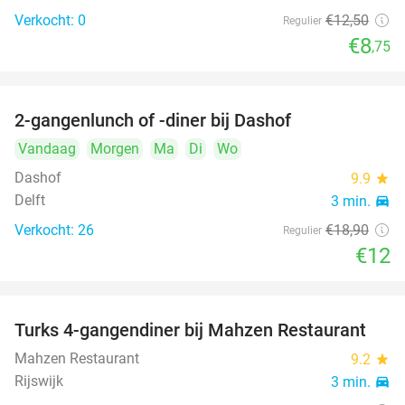
Verkocht: 0
€12
,50
Regulier
€8
,75
2-gangenlunch of -diner bij Dashof
37%
Vandaag
Morgen
Ma
Di
Wo
Dashof
9.9
star
Delft
3 min.
directions_car
Verkocht: 26
€18
,90
Regulier
€12
Turks 4-gangendiner bij Mahzen Restaurant
59%
Mahzen Restaurant
9.2
star
Rijswijk
3 min.
directions_car