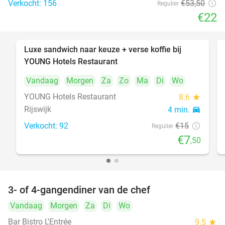
Verkocht: 156
€53
,50
Regulier
€22
Luxe sandwich naar keuze + verse koffie bij
50%
YOUNG Hotels Restaurant
Vandaag
Morgen
Za
Zo
Ma
Di
Wo
YOUNG Hotels Restaurant
8.6
star
Rijswijk
4 min.
directions_car
Verkocht: 92
€15
Regulier
€7
,50
3- of 4-gangendiner van de chef
25%
Vandaag
Morgen
Za
Di
Wo
Bar Bistro L'Entrée
9.5
star