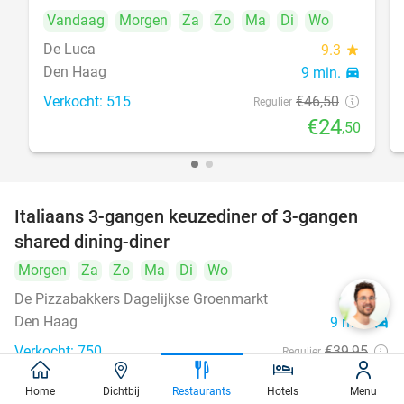
Vandaag
Morgen
Za
Zo
Ma
Di
Wo
De Luca
9.3
star
Den Haag
9 min.
directions_car
Verkocht: 515
€46
,50
Regulier
€24
,50
Italiaans 3-gangen keuzediner of 3-gangen
50%
shared dining-diner
Morgen
Za
Zo
Ma
Di
Wo
De Pizzabakkers Dagelijkse Groenmarkt
8.6
star
Den Haag
9 min.
directions_car
Verkocht: 750
€39
,95
Regulier
€19
,95
Home
Dichtbij
Restaurants
Hotels
Menu