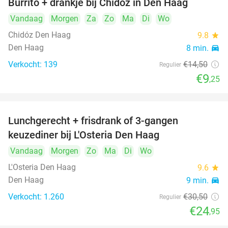
Burrito + drankje bij Chidóz in Den Haag
36%
Vandaag
Morgen
Za
Zo
Ma
Di
Wo
Chidóz Den Haag
9.8
star
Den Haag
8 min.
directions_car
Verkocht: 139
€14
,50
Regulier
€9
,25
Lunchgerecht + frisdrank of 3-gangen
18%
keuzediner bij L'Osteria Den Haag
Vandaag
Morgen
Zo
Ma
Di
Wo
L'Osteria Den Haag
9.6
star
Den Haag
9 min.
directions_car
Verkocht: 1.260
€30
,50
Regulier
€24
,95