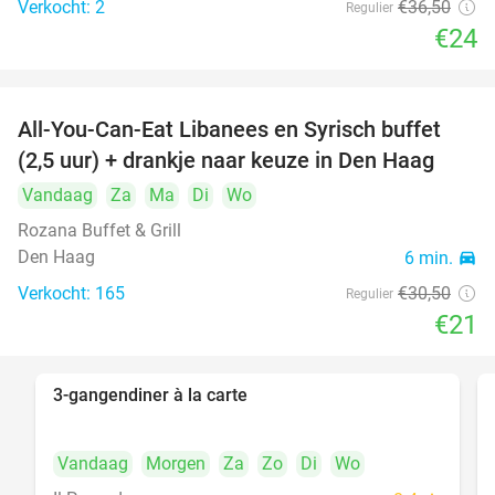
Verkocht: 2
€36
,50
Regulier
food
€24
All-You-Can-Eat Libanees en Syrisch buffet
31%
(2,5 uur) + drankje naar keuze in Den Haag
Vandaag
Za
Ma
Di
Wo
Rozana Buffet & Grill
Den Haag
6 min.
directions_car
Verkocht: 165
€30
,50
Regulier
€21
3-gangendiner à la carte
39%
Vandaag
Morgen
Za
Zo
Di
Wo