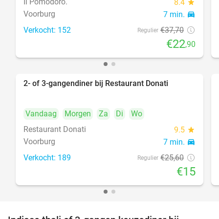
Il Pomodoro.
8.4
star
Voorburg
7 min.
directions_car
Verkocht: 152
€37
,70
food
Regulier
€22
,90
2- of 3-gangendiner bij Restaurant Donati
41%
Vandaag
Morgen
Za
Di
Wo
Restaurant Donati
9.5
star
Voorburg
7 min.
directions_car
food
Verkocht: 189
€25
,60
Regulier
€15