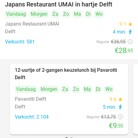
Japans Restaurant UMAI in hartje Delft
Vandaag
Morgen
Za
Zo
Ma
Di
Wo
Japans Restaurant UMAI
9.1
star
Delft
4 min.
directions_walk
Verkocht: 581
€36
,95
Regulier
€28
,95
12-uurtje of 2-gangen keuzelunch bij Pavarotti
31%
Delft
Vandaag
Morgen
Za
Zo
Ma
Di
Wo
Pavarotti Delft
9.6
star
Delft
5 min.
directions_walk
Verkocht: 2.104
€13
,75
Regulier
€9
,50