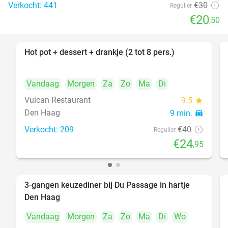
Verkocht: 441
€30
Regulier
€20
,50
Hot pot + dessert + drankje (2 tot 8 pers.)
38%
Vandaag
Morgen
Za
Zo
Ma
Di
Vulcan Restaurant
9.5
star
Den Haag
9 min.
directions_car
Verkocht: 209
€40
Regulier
€24
,95
3-gangen keuzediner bij Du Passage in hartje
47%
Den Haag
Vandaag
Morgen
Za
Zo
Ma
Di
Wo