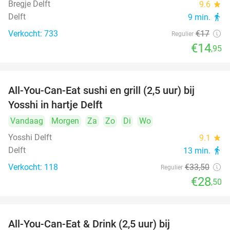
Bregje Delft
9.6
star
Delft
9 min.
directions_walk
Verkocht: 733
€17
Regulier
€14
,95
All-You-Can-Eat sushi en grill (2,5 uur) bij
15%
Yosshi in hartje Delft
Vandaag
Morgen
Za
Zo
Di
Wo
Yosshi Delft
9.1
star
Delft
13 min.
directions_walk
Verkocht: 118
€33
,50
Regulier
€28
,50
All-You-Can-Eat & Drink (2,5 uur) bij
14%