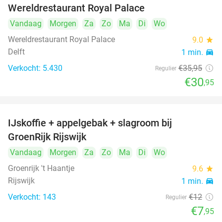
Wereldrestaurant Royal Palace
Vandaag
Morgen
Za
Zo
Ma
Di
Wo
Wereldrestaurant Royal Palace
9.0
star
Delft
1 min.
directions_car
Verkocht: 5.430
€35
,95
Regulier
€30
,95
IJskoffie + appelgebak + slagroom bij
34%
GroenRijk Rijswijk
Vandaag
Morgen
Za
Zo
Ma
Di
Wo
Groenrijk 't Haantje
9.6
star
Rijswijk
1 min.
directions_car
Verkocht: 143
€12
Regulier
€7
,95