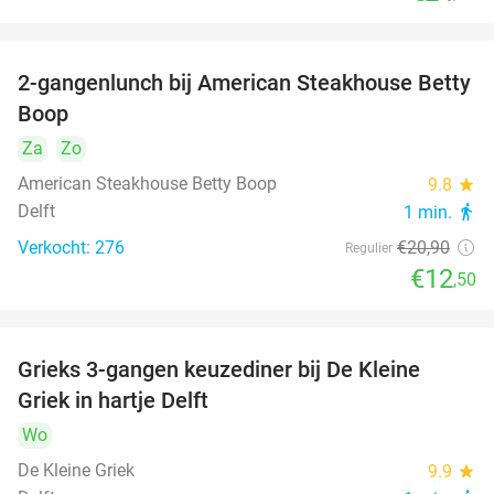
2-gangenlunch bij American Steakhouse Betty
40%
Boop
Za
Zo
American Steakhouse Betty Boop
9.8
star
Delft
1 min.
directions_walk
Verkocht: 276
€20
,90
Regulier
€12
,50
Grieks 3-gangen keuzediner bij De Kleine
30%
Griek in hartje Delft
Wo
De Kleine Griek
9.9
star