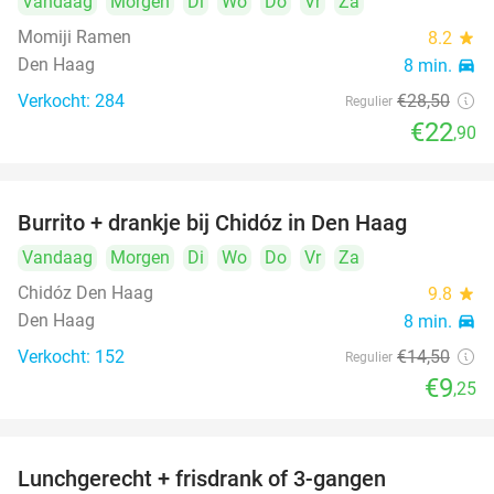
Vandaag
Morgen
Di
Wo
Do
Vr
Za
Momiji Ramen
8.2
star
Den Haag
8 min.
directions_car
Verkocht: 284
€28
,50
Regulier
€22
,90
Burrito + drankje bij Chidóz in Den Haag
36%
Vandaag
Morgen
Di
Wo
Do
Vr
Za
Chidóz Den Haag
9.8
star
Den Haag
8 min.
directions_car
Verkocht: 152
€14
,50
Regulier
€9
,25
Lunchgerecht + frisdrank of 3-gangen
18%