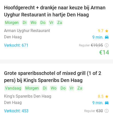
Hoofdgerecht + drankje naar keuze bij Arman
30%
Uyghur Restaurant in hartje Den Haag
Morgen
Di
Wo
Do
Vr
Za
Arman Uyghur Restaurant
9.7
star
Den Haag
9 min.
directions_car
Verkocht: 671
€19
,95
Regulier
€14
Grote spareribsschotel of mixed grill (1 of 2
32%
pers) bij King's Spareribs Den Haag
Vandaag
Morgen
Di
Wo
Do
Vr
Za
King's Spareribs Den Haag
8.5
star
Den Haag
9 min.
directions_car
Verkocht: 453
€30
Regulier