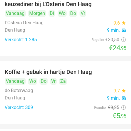
keuzediner bij L'Osteria Den Haag
Vandaag
Morgen
Di
Wo
Do
Vr
L'Osteria Den Haag
9.6
star
Den Haag
9 min.
directions_car
Verkocht: 1.285
€30
,50
Regulier
€24
,95
Koffie + gebak in hartje Den Haag
36%
Vandaag
Wo
Do
Vr
Za
de Boterwaag
9.7
star
Den Haag
9 min.
directions_car
Verkocht: 309
€9
,25
Regulier
€5
,95