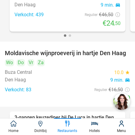
Den Haag
9 min.
directions_car
Verkocht: 439
€46
,50
Regulier
€24
,50
Moldavische wijnproeverij in hartje Den Haag
39%
Wo
Do
Vr
Za
Buza Central
10.0
star
Den Haag
9 min.
directions_car
Verkocht: 83
€16
,50
Regulier
€10
3-gangen keuzediner bij De Luca in hartje Den
47%
Haag
Home
Dichtbij
Restaurants
Hotels
Menu