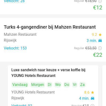
Verkocht: 28
€18
,90
Regulier
€12
Turks 4-gangendiner bij Mahzen Restaurant
59%
Mahzen Restaurant
9.2
star
Rijswijk
3 min.
directions_car
Verkocht: 153
€53
,50
Regulier
€22
Luxe sandwich naar keuze + verse koffie bij
50%
YOUNG Hotels Restaurant
Vandaag
Morgen
Di
Wo
Do
Vr
Za
YOUNG Hotels Restaurant
8.6
star
Rijswijk
4 min.
directions_car
Verkocht: 92
€15