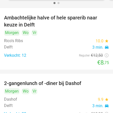
Ambachtelijke halve of hele sparerib naar
30%
keuze in Delft
Morgen
Wo
Vr
Rico's Ribs
10.0
star
Delft
3 min.
directions_car
Verkocht: 12
€12
,50
Regulier
€8
,75
2-gangenlunch of -diner bij Dashof
37%
Morgen
Wo
Vr
Dashof
9.9
star
Delft
3 min.
directions_car