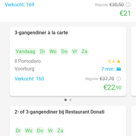
Verkocht: 169
€30
,50
Regulier
€21
3-gangendiner à la carte
39%
Vandaag
Di
Wo
Do
Vr
Za
Il Pomodoro.
8.4
star
Voorburg
7 min.
directions_car
Verkocht: 160
€37
,70
Regulier
€22
,90
2- of 3-gangendiner bij Restaurant Donati
41%
Di
Wo
Do
Vr
Za