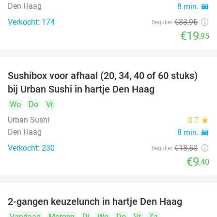
Den Haag
8 min.
directions_car
Verkocht: 174
€33
,95
Regulier
€19
,95
Sushibox voor afhaal (20, 34, 40 of 60 stuks)
49%
bij Urban Sushi in hartje Den Haag
Wo
Do
Vr
Urban Sushi
8.7
star
Den Haag
8 min.
directions_car
Verkocht: 230
€18
,50
Regulier
€9
,40
2-gangen keuzelunch in hartje Den Haag
43%
Vandaag
Morgen
Di
Wo
Do
Vr
Za