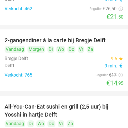
Verkocht: 462
€26
,50
Regulier
€21
,50
2-gangendiner à la carte bij Bregje Delft
12%
Vandaag
Morgen
Di
Wo
Do
Vr
Za
Bregje Delft
9.6
star
Delft
9 min.
directions_walk
Verkocht: 765
€17
Regulier
€14
,95
All-You-Can-Eat sushi en grill (2,5 uur) bij
15%
Yosshi in hartje Delft
Vandaag
Di
Wo
Do
Vr
Za