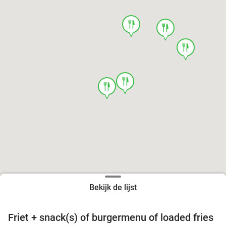
food
food
food
food
food
Bekijk de lijst
Friet + snack(s) of burgermenu of loaded fries
39%
food
food