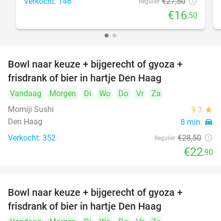
Verkocht: 146
€27
,50
Regulier
€16
,50
Bowl naar keuze + bijgerecht of gyoza +
20%
frisdrank of bier in hartje Den Haag
Vandaag
Morgen
Di
Wo
Do
Vr
Za
Momiji Sushi
9.3
star
Den Haag
8 min.
directions_car
Verkocht: 352
€28
,50
Regulier
€22
,90
Bowl naar keuze + bijgerecht of gyoza +
20%
frisdrank of bier in hartje Den Haag