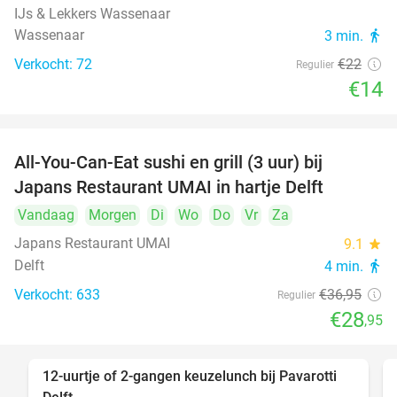
IJs & Lekkers Wassenaar
Wassenaar
3 min.
directions_walk
Verkocht: 72
€22
Regulier
€14
All-You-Can-Eat sushi en grill (3 uur) bij
22%
Japans Restaurant UMAI in hartje Delft
Vandaag
Morgen
Di
Wo
Do
Vr
Za
Japans Restaurant UMAI
9.1
star
Delft
4 min.
directions_walk
Verkocht: 633
€36
,95
Regulier
€28
,95
12-uurtje of 2-gangen keuzelunch bij Pavarotti
31%