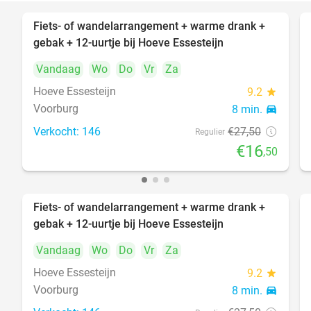
Fiets- of wandelarrangement + warme drank +
40%
gebak + 12-uurtje bij Hoeve Essesteijn
Vandaag
Wo
Do
Vr
Za
Hoeve Essesteijn
9.2
star
Voorburg
8 min.
directions_car
Verkocht: 146
€27
,50
Regulier
€16
,50
Fiets- of wandelarrangement + warme drank +
40%
gebak + 12-uurtje bij Hoeve Essesteijn
Vandaag
Wo
Do
Vr
Za
Hoeve Essesteijn
9.2
star
Voorburg
8 min.
directions_car