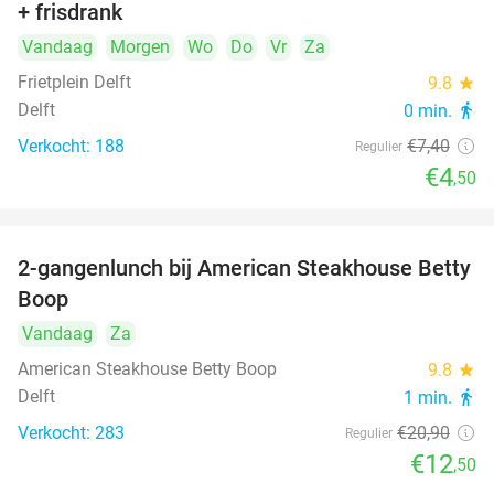
+ frisdrank
food
Vandaag
Morgen
Wo
Do
Vr
Za
Frietplein Delft
9.8
star
Delft
0 min.
directions_walk
Verkocht: 188
€7
,40
Regulier
€4
,50
2-gangenlunch bij American Steakhouse Betty
40%
Boop
Vandaag
Za
American Steakhouse Betty Boop
9.8
star
Delft
1 min.
directions_walk
Verkocht: 283
€20
,90
Regulier
€12
,50