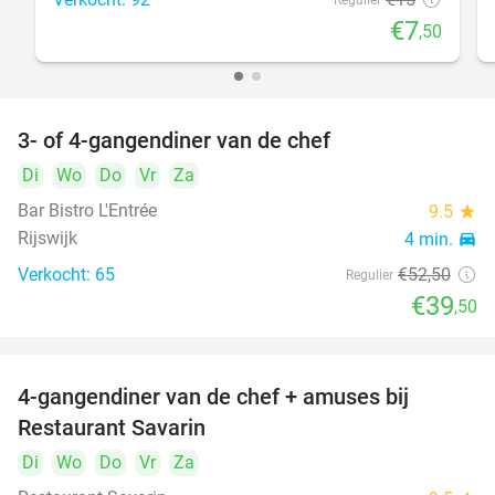
Regulier
€7
,50
3- of 4-gangendiner van de chef
25%
Di
Wo
Do
Vr
Za
Bar Bistro L'Entrée
9.5
star
Rijswijk
4 min.
directions_car
Verkocht: 65
€52
,50
Regulier
€39
,50
4-gangendiner van de chef + amuses bij
20%
Restaurant Savarin
Di
Wo
Do
Vr
Za