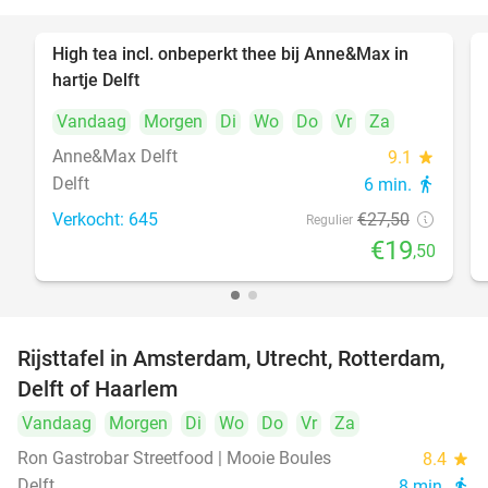
High tea incl. onbeperkt thee bij Anne&Max in
29%
hartje Delft
Vandaag
Morgen
Di
Wo
Do
Vr
Za
Anne&Max Delft
9.1
star
Delft
6 min.
directions_walk
Verkocht: 645
€27
,50
Regulier
€19
,50
Rijsttafel in Amsterdam, Utrecht, Rotterdam,
19%
Delft of Haarlem
Vandaag
Morgen
Di
Wo
Do
Vr
Za
Ron Gastrobar Streetfood | Mooie Boules
8.4
star
Delft
8 min.
directions_walk