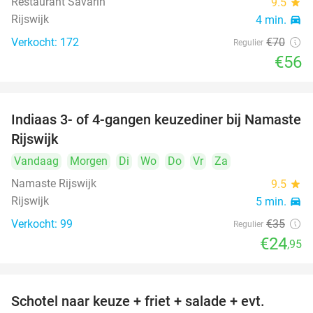
Restaurant Savarin
9.5
star
Rijswijk
4 min.
directions_car
Verkocht: 172
€70
Regulier
€56
Indiaas 3- of 4-gangen keuzediner bij Namaste
29%
Rijswijk
Vandaag
Morgen
Di
Wo
Do
Vr
Za
Namaste Rijswijk
9.5
star
Rijswijk
5 min.
directions_car
Verkocht: 99
€35
Regulier
€24
,95
Schotel naar keuze + friet + salade + evt.
46%