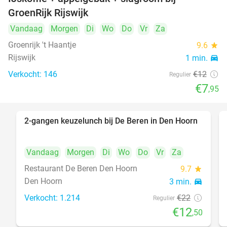
34%
GroenRijk Rijswijk
Vandaag
Morgen
Di
Wo
Do
Vr
Za
Groenrijk 't Haantje
9.6
star
Rijswijk
1 min.
directions_car
Verkocht: 146
€12
Regulier
€7
,95
2-gangen keuzelunch bij De Beren in Den Hoorn
43%
Vandaag
Morgen
Di
Wo
Do
Vr
Za
Restaurant De Beren Den Hoorn
9.7
star
Den Hoorn
3 min.
directions_car
Verkocht: 1.214
€22
Regulier
€12
,50