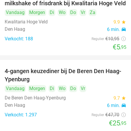
milkshake of frisdrank bij Kwalitaria Hoge Veld
Vandaag
Morgen
Di
Wo
Do
Vr
Za
Kwalitaria Hoge Veld
9.9
star
Den Haag
6 min.
directions_car
Verkocht: 188
€10
,95
Regulier
€5
,95
4-gangen keuzediner bij De Beren Den Haag-
46%
Ypenburg
Vandaag
Morgen
Di
Wo
Do
Vr
De Beren Den Haag-Ypenburg
9.7
star
Den Haag
6 min.
directions_car
Verkocht: 1.297
€47
,70
Regulier
€25
,95