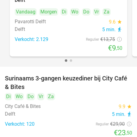
Delft
Vandaag
Morgen
Di
Wo
Do
Vr
Za
Pavarotti Delft
9.6
star
Delft
5 min.
directions_walk
Verkocht: 2.129
€13
,75
Regulier
€9
,50
Surinaams 3-gangen keuzediner bij City Café
21%
& Bites
Di
Wo
Do
Vr
Za
City Café & Bites
9.9
star
Delft
5 min.
directions_walk
Verkocht: 120
€29
,90
Regulier
€23
,50