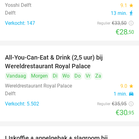
Yosshi Delft
9.1
star
Delft
13 min.
directions_walk
Verkocht: 147
€33
,50
Regulier
€28
,50
All-You-Can-Eat & Drink (2,5 uur) bij
14%
Wereldrestaurant Royal Palace
Vandaag
Morgen
Di
Wo
Do
Vr
Za
Wereldrestaurant Royal Palace
9.0
star
Delft
1 min.
directions_car
Verkocht: 5.502
€35
,95
Regulier
€30
,95
IJskoffie + appelgebak + slagroom bij