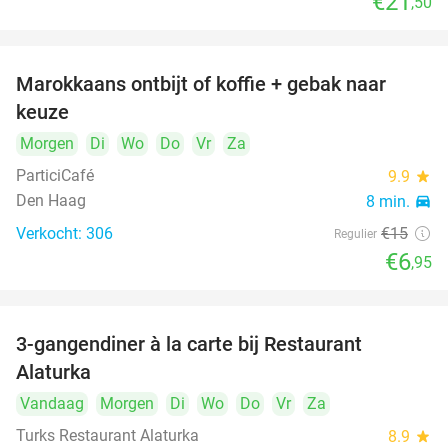
€21
,50
Marokkaans ontbijt of koffie + gebak naar
54%
keuze
Morgen
Di
Wo
Do
Vr
Za
ParticiCafé
9.9
star
Den Haag
8 min.
directions_car
Verkocht: 306
€15
Regulier
€6
,95
3-gangendiner à la carte bij Restaurant
41%
Alaturka
Vandaag
Morgen
Di
Wo
Do
Vr
Za
Turks Restaurant Alaturka
8.9
star