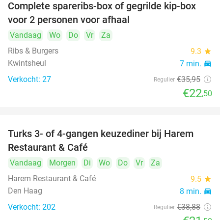
Complete spareribs-box of gegrilde kip-box
37%
voor 2 personen voor afhaal
Vandaag
Wo
Do
Vr
Za
Ribs & Burgers
9.3
star
Kwintsheul
7 min.
directions_car
Verkocht: 27
€35
,95
Regulier
€22
,50
Turks 3- of 4-gangen keuzediner bij Harem
45%
Restaurant & Café
Vandaag
Morgen
Di
Wo
Do
Vr
Za
Harem Restaurant & Café
9.5
star
Den Haag
8 min.
directions_car
Verkocht: 202
€38
,88
Regulier