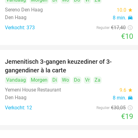
Sereno Den Haag
10.0
star
Den Haag
8 min.
directions_car
Verkocht: 373
€17
,40
Regulier
€10
Jemenitisch 3-gangen keuzediner of 3-
37%
gangendiner à la carte
Vandaag
Morgen
Di
Wo
Do
Vr
Za
Yemeni House Restaurant
9.6
star
Den Haag
8 min.
directions_car
Verkocht: 12
€30
,05
Regulier
€19