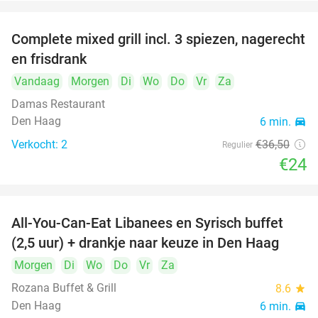
Complete mixed grill incl. 3 spiezen, nagerecht
34%
en frisdrank
Vandaag
Morgen
Di
Wo
Do
Vr
Za
Damas Restaurant
Den Haag
6 min.
directions_car
Verkocht: 2
€36
,50
Regulier
€24
All-You-Can-Eat Libanees en Syrisch buffet
31%
(2,5 uur) + drankje naar keuze in Den Haag
Morgen
Di
Wo
Do
Vr
Za
Rozana Buffet & Grill
8.6
star
Den Haag
6 min.
directions_car