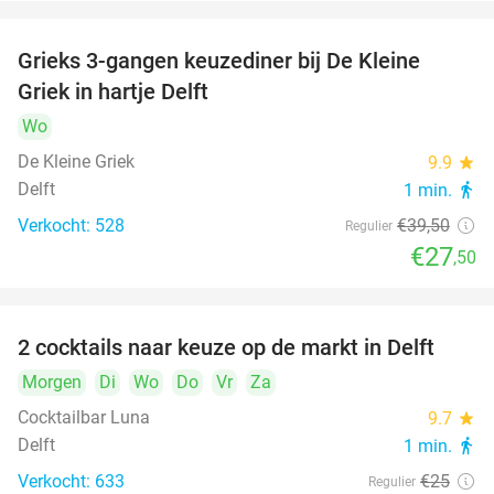
Grieks 3-gangen keuzediner bij De Kleine
30%
Griek in hartje Delft
Wo
De Kleine Griek
9.9
star
Delft
1 min.
directions_walk
Verkocht: 528
€39
,50
Regulier
€27
,50
2 cocktails naar keuze op de markt in Delft
50%
Morgen
Di
Wo
Do
Vr
Za
Cocktailbar Luna
9.7
star
Delft
1 min.
directions_walk
Verkocht: 633
€25
Regulier