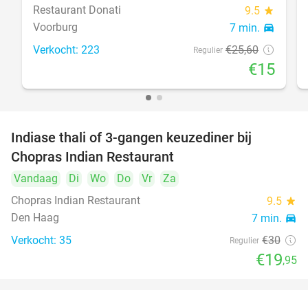
Restaurant Donati
9.5
star
Voorburg
7 min.
directions_car
Verkocht: 223
€25
,60
Regulier
€15
Indiase thali of 3-gangen keuzediner bij
34%
Chopras Indian Restaurant
Vandaag
Di
Wo
Do
Vr
Za
Chopras Indian Restaurant
9.5
star
Den Haag
7 min.
directions_car
Verkocht: 35
€30
Regulier
€19
,95