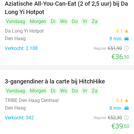
Aziatische All-You-Can-Eat (2 of 2,5 uur) bij Da
30%
Long Yi Hotpot
Vandaag
Morgen
Di
Wo
Do
Vr
Za
Da Long Yi Hotpot
9.1
star
Den Haag
8 min.
directions_car
Verkocht: 2.108
€51
,90
Regulier
€36
,50
3-gangendiner à la carte bij HitchHike
24%
Vandaag
Morgen
Di
Wo
Do
Vr
Za
TRIBE Den Haag Centraal
9.4
star
Den Haag
8 min.
directions_car
Verkocht: 342
€52
,30
Regulier
€39
,50