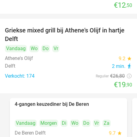
€12
,50
Griekse mixed grill bij Athene's Olijf in hartje
26%
Delft
Vandaag
Wo
Do
Vr
Athene's Olijf
9.2
star
Delft
2 min.
directions_walk
Verkocht: 174
€26
,80
Regulier
€19
,90
4-gangen keuzediner bij De Beren
46%
Vandaag
Morgen
Di
Wo
Do
Vr
Za
De Beren Delft
9.7
star