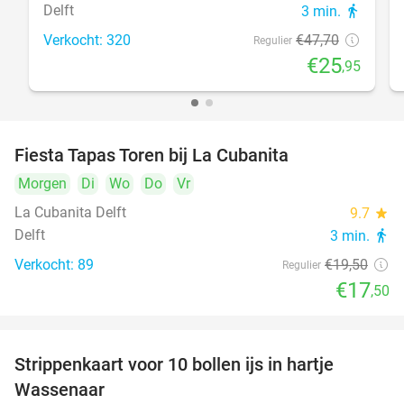
Delft
3 min.
directions_walk
Verkocht: 320
€47
,70
Regulier
€25
,95
Fiesta Tapas Toren bij La Cubanita
10%
Morgen
Di
Wo
Do
Vr
La Cubanita Delft
9.7
star
Delft
3 min.
directions_walk
Verkocht: 89
€19
,50
Regulier
€17
,50
Strippenkaart voor 10 bollen ijs in hartje
36%
Wassenaar