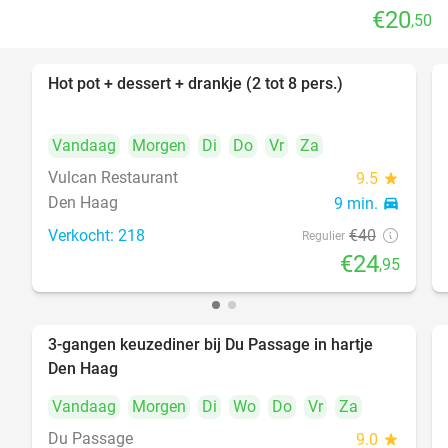
€20
,50
Hot pot + dessert + drankje (2 tot 8 pers.)
38%
Vandaag
Morgen
Di
Do
Vr
Za
Vulcan Restaurant
9.5
star
Den Haag
9 min.
directions_car
Verkocht: 218
€40
Regulier
€24
,95
3-gangen keuzediner bij Du Passage in hartje
47%
Den Haag
Vandaag
Morgen
Di
Wo
Do
Vr
Za
Du Passage
9.0
star