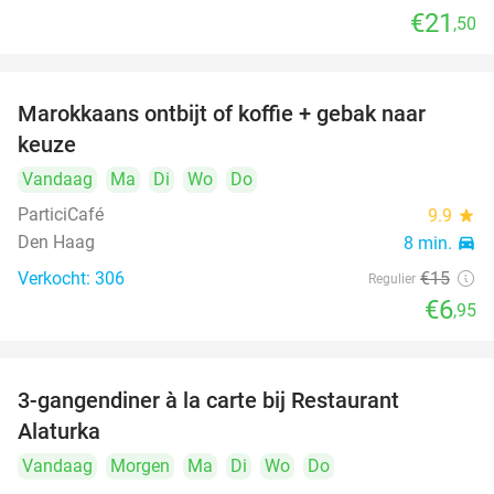
€21
,50
Marokkaans ontbijt of koffie + gebak naar
54%
keuze
Vandaag
Ma
Di
Wo
Do
ParticiCafé
9.9
star
Den Haag
8 min.
directions_car
Verkocht: 306
€15
Regulier
€6
,95
food
food
3-gangendiner à la carte bij Restaurant
41%
Alaturka
Vandaag
Morgen
Ma
Di
Wo
Do