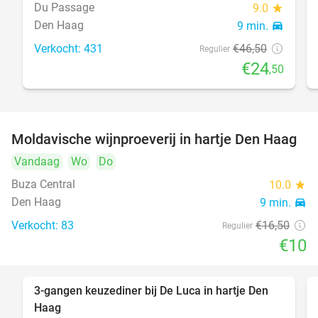
Du Passage
9.0
star
Den Haag
9 min.
directions_car
Verkocht: 431
€46
,50
Regulier
€24
,50
Moldavische wijnproeverij in hartje Den Haag
39%
Vandaag
Wo
Do
Buza Central
10.0
star
Den Haag
9 min.
directions_car
Verkocht: 83
€16
,50
Regulier
€10
3-gangen keuzediner bij De Luca in hartje Den
47%
Haag