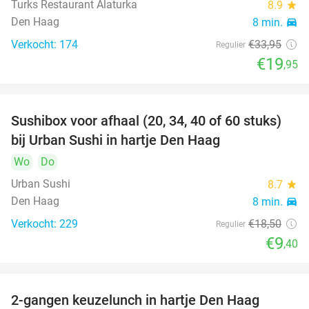
Turks Restaurant Alaturka
8.9
star
Den Haag
8 min.
directions_car
Verkocht: 174
€33
,95
Regulier
€19
,95
Sushibox voor afhaal (20, 34, 40 of 60 stuks)
49%
bij Urban Sushi in hartje Den Haag
Wo
Do
Urban Sushi
8.7
star
Den Haag
8 min.
directions_car
Verkocht: 229
€18
,50
Regulier
€9
,40
2-gangen keuzelunch in hartje Den Haag
43%