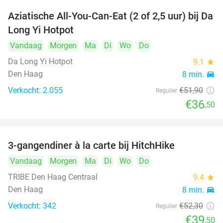
Aziatische All-You-Can-Eat (2 of 2,5 uur) bij Da
30%
Long Yi Hotpot
Vandaag
Morgen
Ma
Di
Wo
Do
Da Long Yi Hotpot
9.1
star
Den Haag
8 min.
directions_car
Verkocht: 2.055
€51
,90
Regulier
€36
,50
3-gangendiner à la carte bij HitchHike
24%
Vandaag
Morgen
Ma
Di
Wo
Do
TRIBE Den Haag Centraal
9.4
star
Den Haag
8 min.
directions_car
Verkocht: 342
€52
,30
Regulier
€39
,50