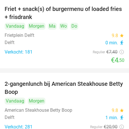
Friet + snack(s) of burgermenu of loaded fries
39%
+ frisdrank
Vandaag
Morgen
Ma
Wo
Do
Frietplein Delft
9.8
star
Delft
0 min.
directions_walk
Verkocht: 181
€7
,40
Regulier
€4
,50
2-gangenlunch bij American Steakhouse Betty
40%
Boop
Vandaag
Morgen
American Steakhouse Betty Boop
9.8
star
Delft
1 min.
directions_walk
Verkocht: 281
€20
,90
Regulier