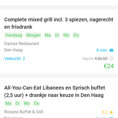
food
food
Complete mixed grill incl. 3 spiezen, nagerecht
34%
food
en frisdrank
Vandaag
Morgen
Ma
Di
Wo
Do
food
Damas Restaurant
food
Den Haag
6 min.
directions_car
Verkocht: 2
€36
,50
Regulier
€24
All-You-Can-Eat Libanees en Syrisch buffet
31%
(2,5 uur) + drankje naar keuze in Den Haag
Ma
Di
Wo
Do
Rozana Buffet & Grill
8.2
star
food
food