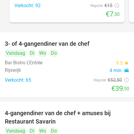
Verkocht: 92
€15
Regulier
€7
,50
3- of 4-gangendiner van de chef
25%
Vandaag
Di
Wo
Do
Bar Bistro L'Entrée
9.5
star
Rijswijk
4 min.
directions_car
Verkocht: 65
€52
,50
Regulier
€39
,50
4-gangendiner van de chef + amuses bij
20%
Restaurant Savarin
Vandaag
Di
Wo
Do