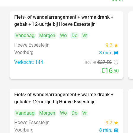
Fiets- of wandelarrangement + warme drank +
40%
gebak + 12-uurtje bij Hoeve Essesteijn
Vandaag
Morgen
Wo
Do
Vr
Hoeve Essesteijn
9.2
star
Voorburg
8 min.
directions_car
Verkocht: 144
€27
,50
Regulier
€16
,50
Fiets- of wandelarrangement + warme drank +
40%
gebak + 12-uurtje bij Hoeve Essesteijn
Vandaag
Morgen
Wo
Do
Vr
Hoeve Essesteijn
9.2
star
Voorburg
8 min.
directions_car