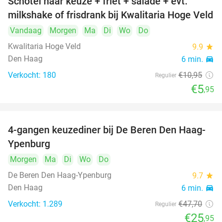
Schotel naar keuze + friet + salade + evt.
46%
milkshake of frisdrank bij Kwalitaria Hoge Veld
Vandaag
Morgen
Ma
Di
Wo
Do
Kwalitaria Hoge Veld
9.9
star
Den Haag
6 min.
directions_car
Verkocht: 180
€10
,95
Regulier
€5
,95
4-gangen keuzediner bij De Beren Den Haag-
46%
Ypenburg
Morgen
Ma
Di
Wo
Do
De Beren Den Haag-Ypenburg
9.7
star
Den Haag
6 min.
directions_car
Verkocht: 1.289
€47
,70
Regulier
€25
,95