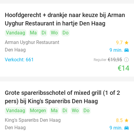
Hoofdgerecht + drankje naar keuze bij Arman
30%
Uyghur Restaurant in hartje Den Haag
Vandaag
Ma
Di
Wo
Do
Arman Uyghur Restaurant
9.7
star
Den Haag
9 min.
directions_car
Verkocht: 661
€19
,95
Regulier
€14
Grote spareribsschotel of mixed grill (1 of 2
32%
pers) bij King's Spareribs Den Haag
Vandaag
Morgen
Ma
Di
Wo
Do
King's Spareribs Den Haag
8.5
star
Den Haag
9 min.
directions_car