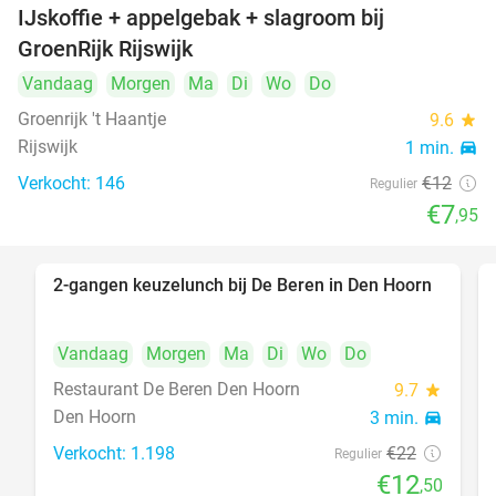
IJskoffie + appelgebak + slagroom bij
34%
GroenRijk Rijswijk
Vandaag
Morgen
Ma
Di
Wo
Do
Groenrijk 't Haantje
9.6
star
Rijswijk
1 min.
directions_car
Verkocht: 146
€12
Regulier
€7
,95
2-gangen keuzelunch bij De Beren in Den Hoorn
43%
Vandaag
Morgen
Ma
Di
Wo
Do
Restaurant De Beren Den Hoorn
9.7
star
Den Hoorn
3 min.
directions_car
Verkocht: 1.198
€22
Regulier
€12
,50