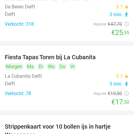
De Beren Delft
9.7
star
Delft
3 min.
directions_walk
Verkocht: 318
€47
,70
Regulier
€25
,95
Fiesta Tapas Toren bij La Cubanita
10%
Morgen
Ma
Di
Wo
Do
Vr
La Cubanita Delft
9.7
star
Delft
3 min.
directions_walk
Verkocht: 78
€19
,50
Regulier
€17
,50
Strippenkaart voor 10 bollen ijs in hartje
36%