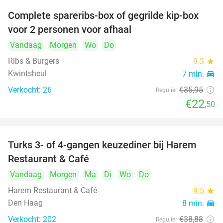
Complete spareribs-box of gegrilde kip-box
37%
voor 2 personen voor afhaal
Vandaag
Morgen
Wo
Do
Ribs & Burgers
9.3
star
Kwintsheul
7 min.
directions_car
Verkocht: 26
€35
,95
Regulier
€22
,50
Turks 3- of 4-gangen keuzediner bij Harem
45%
Restaurant & Café
Vandaag
Morgen
Ma
Di
Wo
Do
Harem Restaurant & Café
9.5
star
Den Haag
8 min.
directions_car
Verkocht: 202
€38
,88
Regulier