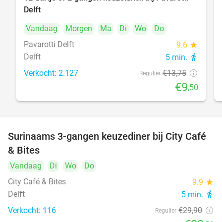
31%
Delft
Vandaag
Morgen
Ma
Di
Wo
Do
Pavarotti Delft
9.6
star
Delft
5 min.
directions_walk
Verkocht: 2.127
€13
,75
Regulier
€9
,50
Surinaams 3-gangen keuzediner bij City Café
21%
& Bites
Vandaag
Di
Wo
Do
City Café & Bites
9.9
star
Delft
5 min.
directions_walk
Verkocht: 116
€29
,90
Regulier