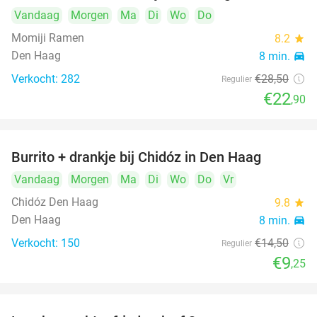
Vandaag
Morgen
Ma
Di
Wo
Do
Momiji Ramen
8.2
star
Den Haag
8 min.
directions_car
Verkocht: 282
€28
,50
Regulier
€22
,90
Burrito + drankje bij Chidóz in Den Haag
36%
Vandaag
Morgen
Ma
Di
Wo
Do
Vr
Chidóz Den Haag
9.8
star
Den Haag
8 min.
directions_car
Verkocht: 150
€14
,50
Regulier
€9
,25