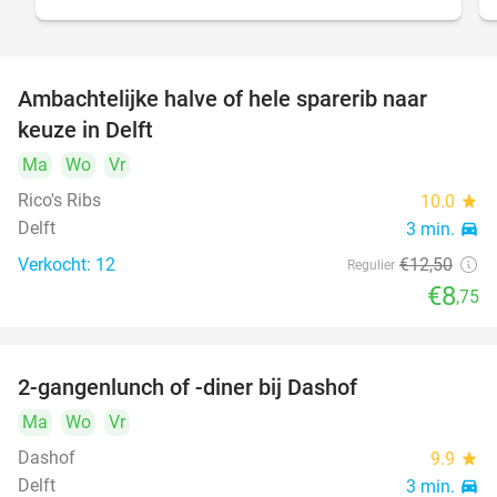
Ambachtelijke halve of hele sparerib naar
30%
keuze in Delft
Ma
Wo
Vr
Rico's Ribs
10.0
star
Delft
3 min.
directions_car
Verkocht: 12
€12
,50
Regulier
€8
,75
2-gangenlunch of -diner bij Dashof
37%
Ma
Wo
Vr
Dashof
9.9
star
Delft
3 min.
directions_car