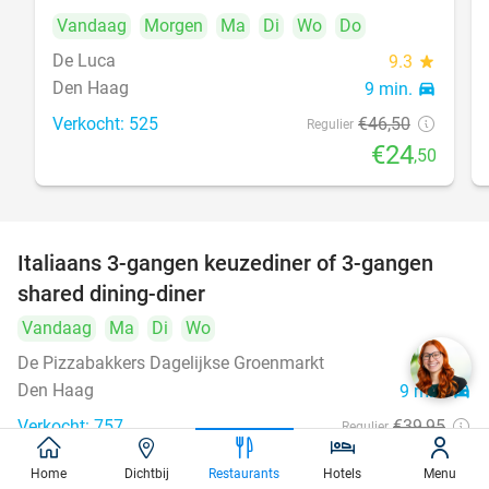
Vandaag
Morgen
Ma
Di
Wo
Do
De Luca
9.3
star
Den Haag
9 min.
directions_car
Verkocht: 525
€46
,50
Regulier
€24
,50
Italiaans 3-gangen keuzediner of 3-gangen
50%
shared dining-diner
Vandaag
Ma
Di
Wo
De Pizzabakkers Dagelijkse Groenmarkt
8.6
star
Den Haag
9 min.
directions_car
Verkocht: 757
€39
,95
Regulier
€19
,95
Home
Dichtbij
Restaurants
Hotels
Menu