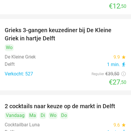
€12
,50
Grieks 3-gangen keuzediner bij De Kleine
30%
Griek in hartje Delft
Wo
De Kleine Griek
9.9
star
Delft
1 min.
directions_walk
Verkocht: 527
€39
,50
Regulier
€27
,50
2 cocktails naar keuze op de markt in Delft
50%
Vandaag
Ma
Di
Wo
Do
Cocktailbar Luna
9.6
star