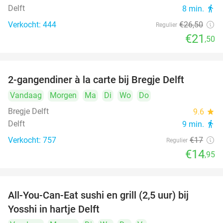
Delft
8 min.
directions_walk
Verkocht: 444
€26
,50
Regulier
€21
,50
2-gangendiner à la carte bij Bregje Delft
12%
Vandaag
Morgen
Ma
Di
Wo
Do
Bregje Delft
9.6
star
Delft
9 min.
directions_walk
Verkocht: 757
€17
Regulier
€14
,95
All-You-Can-Eat sushi en grill (2,5 uur) bij
15%
Yosshi in hartje Delft