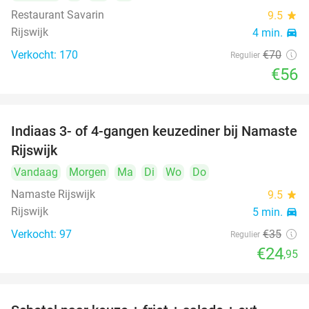
Restaurant Savarin
9.5
star
Rijswijk
4 min.
directions_car
Verkocht: 170
€70
Regulier
€56
Indiaas 3- of 4-gangen keuzediner bij Namaste
29%
Rijswijk
Vandaag
Morgen
Ma
Di
Wo
Do
Namaste Rijswijk
9.5
star
Rijswijk
5 min.
directions_car
Verkocht: 97
€35
Regulier
€24
,95