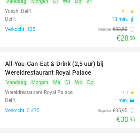
Vandaag
Morgen
Di
Wo
Do
Vr
Yosshi Delft
9.1
star
Delft
13 min.
directions_walk
Verkocht: 135
€33
,50
Regulier
€28
,50
All-You-Can-Eat & Drink (2,5 uur) bij
14%
Wereldrestaurant Royal Palace
Vandaag
Morgen
Ma
Di
Wo
Do
Wereldrestaurant Royal Palace
9.0
star
Delft
1 min.
directions_car
Verkocht: 5.475
€35
,95
Regulier
€30
,95