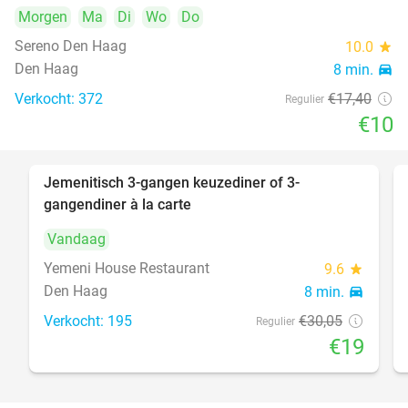
Morgen
Ma
Di
Wo
Do
Sereno Den Haag
10.0
star
Den Haag
8 min.
directions_car
Verkocht: 372
€17
,40
Regulier
€10
Jemenitisch 3-gangen keuzediner of 3-
37%
gangendiner à la carte
Vandaag
Yemeni House Restaurant
9.6
star
Den Haag
8 min.
directions_car
Verkocht: 195
€30
,05
Regulier
€19