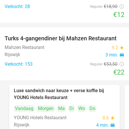
Verkocht: 28
€18
,90
Regulier
€12
Turks 4-gangendiner bij Mahzen Restaurant
59%
Mahzen Restaurant
9.2
star
Rijswijk
3 min.
directions_car
Verkocht: 153
€53
,50
Regulier
€22
Luxe sandwich naar keuze + verse koffie bij
50%
YOUNG Hotels Restaurant
Vandaag
Morgen
Ma
Di
Wo
Do
YOUNG Hotels Restaurant
8.6
star
Rijswijk
4 min.
directions_car