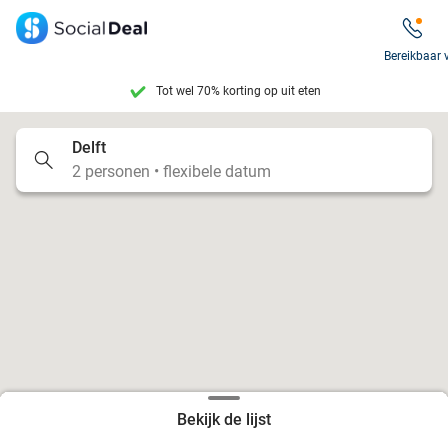
Tot wel 70% korting op uit eten
Bereikbaar 
7 dagen per week beschikbaar
10+ miljoen leden
Delft
2 personen • flexibele datum
9,4
op basis van
206.115 reviews
Tot wel 70% korting op uit eten
7 dagen per week beschikbaar
10+ miljoen leden
Bekijk de lijst