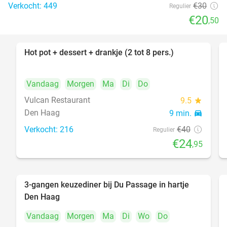
Verkocht: 449
€30
Regulier
€20
,50
Hot pot + dessert + drankje (2 tot 8 pers.)
38%
Vandaag
Morgen
Ma
Di
Do
Vulcan Restaurant
9.5
star
Den Haag
9 min.
directions_car
Verkocht: 216
€40
Regulier
€24
,95
3-gangen keuzediner bij Du Passage in hartje
47%
Den Haag
Vandaag
Morgen
Ma
Di
Wo
Do