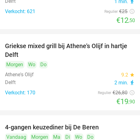
Delft
1 min.
directions_walk
Verkocht: 621
€25
Regulier
€12
,50
Griekse mixed grill bij Athene's Olijf in hartje
26%
Delft
Morgen
Wo
Do
Athene's Olijf
9.2
star
Delft
2 min.
directions_walk
Verkocht: 170
€26
,80
Regulier
€19
,90
4-gangen keuzediner bij De Beren
46%
Vandaag
Morgen
Ma
Di
Wo
Do