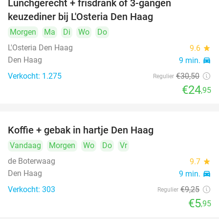
Lunchgerecht + frisdrank of 3-gangen
18%
keuzediner bij L'Osteria Den Haag
Morgen
Ma
Di
Wo
Do
L'Osteria Den Haag
9.6
star
Den Haag
9 min.
directions_car
Verkocht: 1.275
€30
,50
Regulier
€24
,95
Koffie + gebak in hartje Den Haag
36%
Vandaag
Morgen
Wo
Do
Vr
de Boterwaag
9.7
star
Den Haag
9 min.
directions_car
Verkocht: 303
€9
,25
Regulier
€5
,95