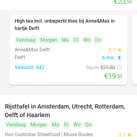
€23
,50
High tea incl. onbeperkt thee bij Anne&Max in
29%
hartje Delft
Vandaag
Morgen
Ma
Di
Wo
Do
Anne&Max Delft
9.1
star
Delft
6 min.
directions_walk
Verkocht: 642
€27
,50
Regulier
€19
,50
Rijsttafel in Amsterdam, Utrecht, Rotterdam,
19%
Delft of Haarlem
Vandaag
Morgen
Ma
Di
Wo
Do
Ron Gastrobar Streetfood | Mooie Boules
8.5
star