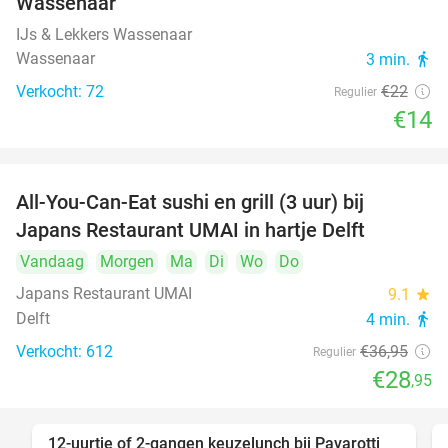
Wassenaar
IJs & Lekkers Wassenaar
Wassenaar
3 min.
directions_walk
Verkocht: 72
€22
Regulier
€14
All-You-Can-Eat sushi en grill (3 uur) bij
22%
Japans Restaurant UMAI in hartje Delft
Vandaag
Morgen
Ma
Di
Wo
Do
Japans Restaurant UMAI
9.1
star
Delft
4 min.
directions_walk
Verkocht: 612
€36
,95
Regulier
€28
,95
12-uurtje of 2-gangen keuzelunch bij Pavarotti