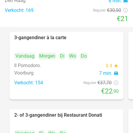
Den Haag
6 min.
directions_car
food
Verkocht: 169
€30
,50
Regulier
€21
3-gangendiner à la carte
39%
Vandaag
Morgen
Di
Wo
Do
Il Pomodoro.
8.4
star
Voorburg
7 min.
directions_car
Verkocht: 154
€37
,70
Regulier
€22
,90
2- of 3-gangendiner bij Restaurant Donati
41%