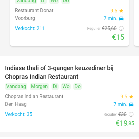
Vandaag
Di
Wo
Do
Restaurant Donati
9.5
star
Voorburg
7 min.
directions_car
food
Verkocht: 211
€25
,60
Regulier
€15
Indiase thali of 3-gangen keuzediner bij
34%
Chopras Indian Restaurant
Vandaag
Morgen
Di
Wo
Do
food
Chopras Indian Restaurant
9.5
star
Den Haag
7 min.
directions_car
Verkocht: 35
€30
Regulier
€19
,95