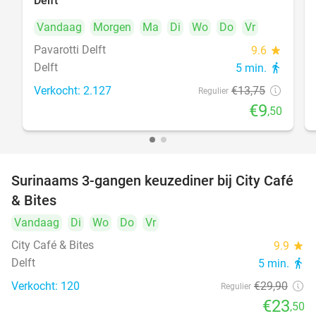
Delft
Vandaag
Morgen
Ma
Di
Wo
Do
Vr
Pavarotti Delft
9.6
star
Delft
5 min.
directions_walk
Verkocht: 2.127
€13
,75
Regulier
€9
,50
Surinaams 3-gangen keuzediner bij City Café
21%
& Bites
Vandaag
Di
Wo
Do
Vr
City Café & Bites
9.9
star
Delft
5 min.
directions_walk
Verkocht: 120
€29
,90
Regulier
€23
,50