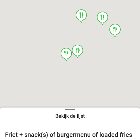
food
food
food
food
food
Bekijk de lijst
Friet + snack(s) of burgermenu of loaded fries
39%
food
food