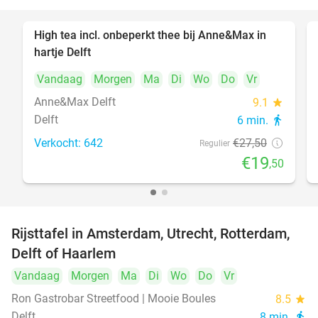
High tea incl. onbeperkt thee bij Anne&Max in
29%
hartje Delft
Vandaag
Morgen
Ma
Di
Wo
Do
Vr
Anne&Max Delft
9.1
star
Delft
6 min.
directions_walk
Verkocht: 642
€27
,50
Regulier
€19
,50
Rijsttafel in Amsterdam, Utrecht, Rotterdam,
19%
Delft of Haarlem
Vandaag
Morgen
Ma
Di
Wo
Do
Vr
Ron Gastrobar Streetfood | Mooie Boules
8.5
star
Delft
8 min.
directions_walk