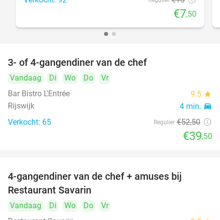
Regulier
€7
,50
3- of 4-gangendiner van de chef
25%
Vandaag
Di
Wo
Do
Vr
Bar Bistro L'Entrée
9.5
star
Rijswijk
4 min.
directions_car
Verkocht: 65
€52
,50
Regulier
€39
,50
4-gangendiner van de chef + amuses bij
20%
Restaurant Savarin
Vandaag
Di
Wo
Do
Vr