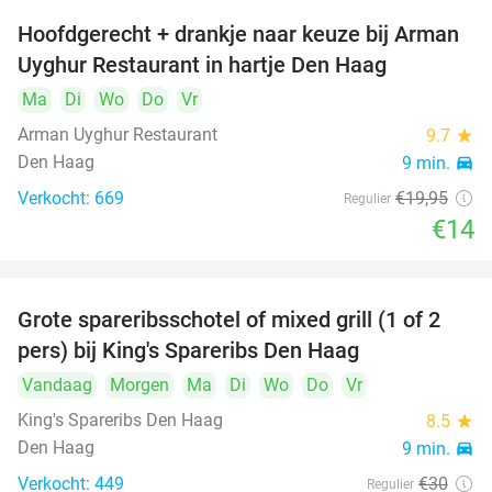
Hoofdgerecht + drankje naar keuze bij Arman
30%
Uyghur Restaurant in hartje Den Haag
Ma
Di
Wo
Do
Vr
Arman Uyghur Restaurant
9.7
star
Den Haag
9 min.
directions_car
Verkocht: 669
€19
,95
Regulier
€14
Grote spareribsschotel of mixed grill (1 of 2
32%
pers) bij King's Spareribs Den Haag
Vandaag
Morgen
Ma
Di
Wo
Do
Vr
King's Spareribs Den Haag
8.5
star
Den Haag
9 min.
directions_car
Verkocht: 449
€30
Regulier