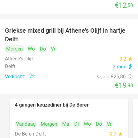
€12
,50
Griekse mixed grill bij Athene's Olijf in hartje
26%
Delft
Morgen
Wo
Do
Vr
Athene's Olijf
9.2
star
Delft
2 min.
directions_walk
Verkocht: 172
€26
,80
Regulier
€19
,90
4-gangen keuzediner bij De Beren
46%
Vandaag
Morgen
Ma
Di
Wo
Do
Vr
De Beren Delft
9.7
star