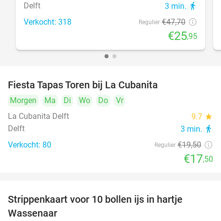
Delft
3 min.
directions_walk
Verkocht: 318
€47
,70
Regulier
€25
,95
Fiesta Tapas Toren bij La Cubanita
10%
Morgen
Ma
Di
Wo
Do
Vr
La Cubanita Delft
9.7
star
Delft
3 min.
directions_walk
Verkocht: 80
€19
,50
Regulier
€17
,50
Strippenkaart voor 10 bollen ijs in hartje
36%
Wassenaar