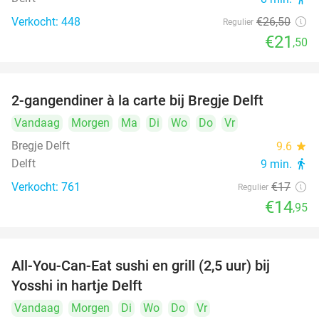
Verkocht: 448
€26
,50
Regulier
€21
,50
2-gangendiner à la carte bij Bregje Delft
12%
Vandaag
Morgen
Ma
Di
Wo
Do
Vr
Bregje Delft
9.6
star
Delft
9 min.
directions_walk
Verkocht: 761
€17
Regulier
€14
,95
All-You-Can-Eat sushi en grill (2,5 uur) bij
15%
Yosshi in hartje Delft
Vandaag
Morgen
Di
Wo
Do
Vr