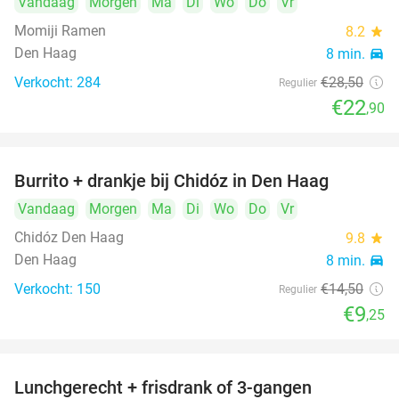
Vandaag
Morgen
Ma
Di
Wo
Do
Vr
Momiji Ramen
8.2
star
Den Haag
8 min.
directions_car
Verkocht: 284
€28
,50
Regulier
€22
,90
Burrito + drankje bij Chidóz in Den Haag
36%
Vandaag
Morgen
Ma
Di
Wo
Do
Vr
Chidóz Den Haag
9.8
star
Den Haag
8 min.
directions_car
Verkocht: 150
€14
,50
Regulier
€9
,25
Lunchgerecht + frisdrank of 3-gangen
18%