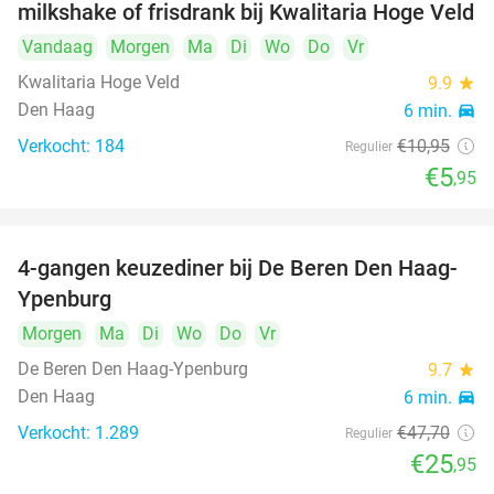
milkshake of frisdrank bij Kwalitaria Hoge Veld
Vandaag
Morgen
Ma
Di
Wo
Do
Vr
Kwalitaria Hoge Veld
9.9
star
Den Haag
6 min.
directions_car
Verkocht: 184
€10
,95
Regulier
€5
,95
4-gangen keuzediner bij De Beren Den Haag-
46%
Ypenburg
Morgen
Ma
Di
Wo
Do
Vr
De Beren Den Haag-Ypenburg
9.7
star
Den Haag
6 min.
directions_car
Verkocht: 1.289
€47
,70
Regulier
€25
,95