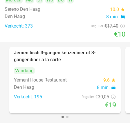
Sereno Den Haag
10.0
star
Den Haag
8 min.
directions_car
Verkocht: 373
€17
,40
Regulier
€10
Jemenitisch 3-gangen keuzediner of 3-
37%
gangendiner à la carte
Vandaag
Yemeni House Restaurant
9.6
star
Den Haag
8 min.
directions_car
Verkocht: 195
€30
,05
Regulier
€19