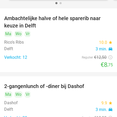
Ambachtelijke halve of hele sparerib naar
30%
keuze in Delft
Ma
Wo
Vr
Rico's Ribs
10.0
star
Delft
3 min.
directions_car
Verkocht: 12
€12
,50
Regulier
€8
,75
2-gangenlunch of -diner bij Dashof
37%
Ma
Wo
Vr
Dashof
9.9
star
Delft
3 min.
directions_car