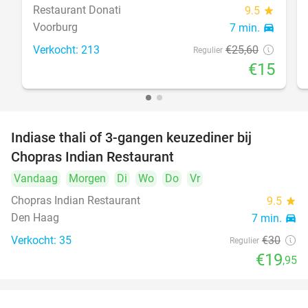
Restaurant Donati
9.5
star
Voorburg
7 min.
directions_car
Verkocht: 213
€25
,60
Regulier
€15
Indiase thali of 3-gangen keuzediner bij
34%
Chopras Indian Restaurant
Vandaag
Morgen
Di
Wo
Do
Vr
Chopras Indian Restaurant
9.5
star
Den Haag
7 min.
directions_car
Verkocht: 35
€30
Regulier
€19
,95