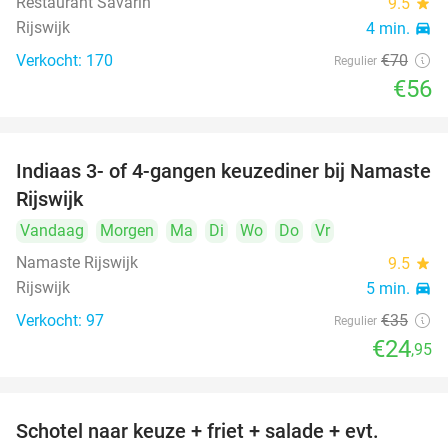
Restaurant Savarin
9.5
star
Rijswijk
4 min.
directions_car
Verkocht: 170
€70
Regulier
€56
Indiaas 3- of 4-gangen keuzediner bij Namaste
29%
Rijswijk
Vandaag
Morgen
Ma
Di
Wo
Do
Vr
Namaste Rijswijk
9.5
star
Rijswijk
5 min.
directions_car
Verkocht: 97
€35
Regulier
€24
,95
Schotel naar keuze + friet + salade + evt.
46%