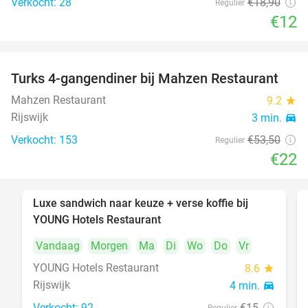
Verkocht: 28
€18
,90
Regulier
€12
Turks 4-gangendiner bij Mahzen Restaurant
59%
Mahzen Restaurant
9.2
star
Rijswijk
3 min.
directions_car
Verkocht: 153
€53
,50
Regulier
€22
Luxe sandwich naar keuze + verse koffie bij
50%
YOUNG Hotels Restaurant
Vandaag
Morgen
Ma
Di
Wo
Do
Vr
YOUNG Hotels Restaurant
8.6
star
Rijswijk
4 min.
directions_car
Verkocht: 92
€15