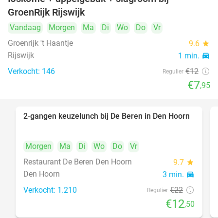
34%
GroenRijk Rijswijk
Vandaag
Morgen
Ma
Di
Wo
Do
Vr
Groenrijk 't Haantje
9.6
star
Rijswijk
1 min.
directions_car
Verkocht: 146
€12
Regulier
€7
,95
2-gangen keuzelunch bij De Beren in Den Hoorn
43%
Morgen
Ma
Di
Wo
Do
Vr
Restaurant De Beren Den Hoorn
9.7
star
Den Hoorn
3 min.
directions_car
Verkocht: 1.210
€22
Regulier
€12
,50