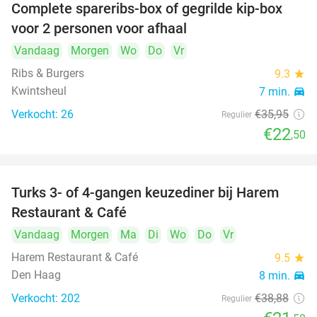
Complete spareribs-box of gegrilde kip-box
37%
voor 2 personen voor afhaal
Vandaag
Morgen
Wo
Do
Vr
Ribs & Burgers
9.3
star
Kwintsheul
7 min.
directions_car
Verkocht: 26
€35
,95
Regulier
€22
,50
Turks 3- of 4-gangen keuzediner bij Harem
45%
Restaurant & Café
Vandaag
Morgen
Ma
Di
Wo
Do
Vr
Harem Restaurant & Café
9.5
star
Den Haag
8 min.
directions_car
Verkocht: 202
€38
,88
Regulier