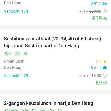
Den Haag
8 min.
directions_car
Verkocht: 174
€33
,95
Regulier
€19
,95
Sushibox voor afhaal (20, 34, 40 of 60 stuks)
49%
bij Urban Sushi in hartje Den Haag
Wo
Do
Vr
Urban Sushi
8.7
star
Den Haag
8 min.
directions_car
Verkocht: 229
€18
,50
Regulier
€9
,40
2-gangen keuzelunch in hartje Den Haag
43%
Morgen
Ma
Di
Wo
Do
Vr