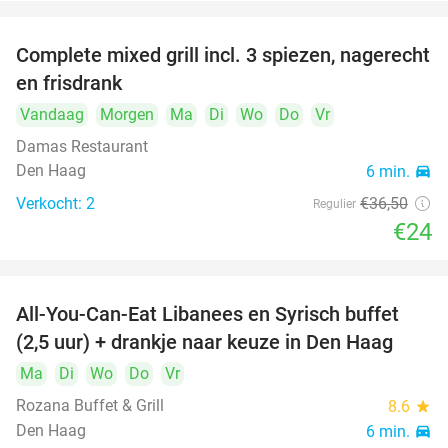
Complete mixed grill incl. 3 spiezen, nagerecht
34%
en frisdrank
Vandaag
Morgen
Ma
Di
Wo
Do
Vr
Damas Restaurant
Den Haag
6 min.
directions_car
Verkocht: 2
€36
,50
Regulier
€24
All-You-Can-Eat Libanees en Syrisch buffet
31%
(2,5 uur) + drankje naar keuze in Den Haag
Ma
Di
Wo
Do
Vr
Rozana Buffet & Grill
8.6
star
Den Haag
6 min.
directions_car