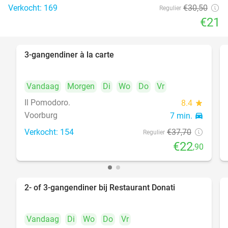
Verkocht: 169
€30
,50
Regulier
€21
3-gangendiner à la carte
39%
Vandaag
Morgen
Di
Wo
Do
Vr
Il Pomodoro.
8.4
star
Voorburg
7 min.
directions_car
Verkocht: 154
€37
,70
Regulier
€22
,90
2- of 3-gangendiner bij Restaurant Donati
41%
Vandaag
Di
Wo
Do
Vr