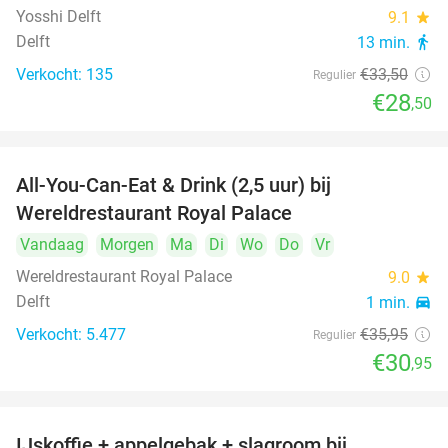
Yosshi Delft
9.1
star
Delft
13 min.
directions_walk
Verkocht: 135
€33
,50
Regulier
€28
,50
All-You-Can-Eat & Drink (2,5 uur) bij
14%
Wereldrestaurant Royal Palace
Vandaag
Morgen
Ma
Di
Wo
Do
Vr
Wereldrestaurant Royal Palace
9.0
star
Delft
1 min.
directions_car
Verkocht: 5.477
€35
,95
Regulier
€30
,95
IJskoffie + appelgebak + slagroom bij