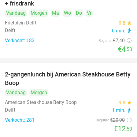
+ frisdrank
food
Vandaag
Morgen
Ma
Wo
Do
Vr
Frietplein Delft
9.8
star
Delft
0 min.
directions_walk
Verkocht: 183
€7
,40
Regulier
€4
,50
2-gangenlunch bij American Steakhouse Betty
40%
Boop
Vandaag
Morgen
American Steakhouse Betty Boop
9.8
star
Delft
1 min.
directions_walk
Verkocht: 281
€20
,90
Regulier
€12
,50