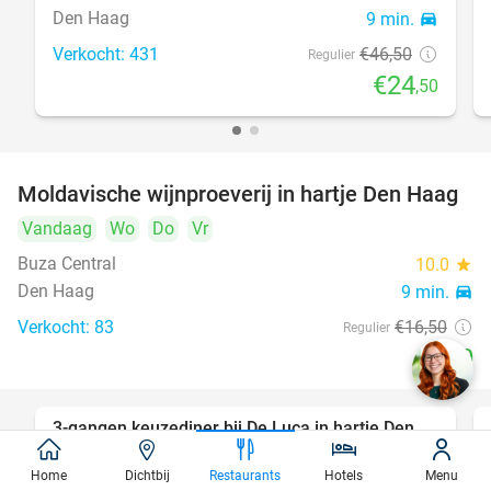
Den Haag
9 min.
directions_car
Verkocht: 431
€46
,50
Regulier
€24
,50
Moldavische wijnproeverij in hartje Den Haag
39%
Vandaag
Wo
Do
Vr
Buza Central
10.0
star
Den Haag
9 min.
directions_car
Verkocht: 83
€16
,50
Regulier
€10
3-gangen keuzediner bij De Luca in hartje Den
47%
Haag
Home
Dichtbij
Restaurants
Hotels
Menu