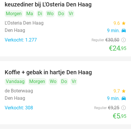
keuzediner bij L'Osteria Den Haag
Morgen
Ma
Di
Wo
Do
Vr
L'Osteria Den Haag
9.6
star
Den Haag
9 min.
directions_car
Verkocht: 1.277
€30
,50
Regulier
€24
,95
Koffie + gebak in hartje Den Haag
36%
Vandaag
Morgen
Wo
Do
Vr
de Boterwaag
9.7
star
Den Haag
9 min.
directions_car
Verkocht: 308
€9
,25
Regulier
€5
,95