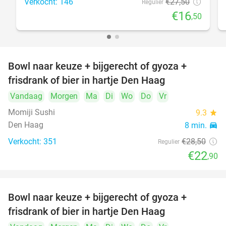
Verkocht: 146
€27
,50
Regulier
€16
,50
Bowl naar keuze + bijgerecht of gyoza +
20%
frisdrank of bier in hartje Den Haag
Vandaag
Morgen
Ma
Di
Wo
Do
Vr
Momiji Sushi
9.3
star
Den Haag
8 min.
directions_car
Verkocht: 351
€28
,50
Regulier
€22
,90
Bowl naar keuze + bijgerecht of gyoza +
20%
frisdrank of bier in hartje Den Haag