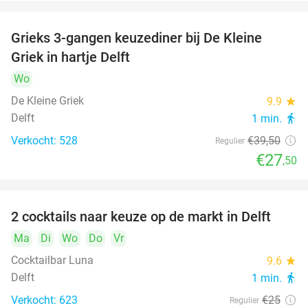
Grieks 3-gangen keuzediner bij De Kleine
30%
Griek in hartje Delft
Wo
De Kleine Griek
9.9
star
Delft
1 min.
directions_walk
Verkocht: 528
€39
,50
Regulier
€27
,50
2 cocktails naar keuze op de markt in Delft
50%
Ma
Di
Wo
Do
Vr
Cocktailbar Luna
9.6
star
Delft
1 min.
directions_walk
Verkocht: 623
€25
Regulier