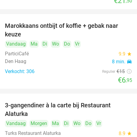
€21
,50
Marokkaans ontbijt of koffie + gebak naar
54%
keuze
Vandaag
Ma
Di
Wo
Do
Vr
ParticiCafé
9.9
star
Den Haag
8 min.
directions_car
Verkocht: 306
€15
Regulier
€6
,95
3-gangendiner à la carte bij Restaurant
41%
Alaturka
Vandaag
Morgen
Ma
Di
Wo
Do
Vr
Turks Restaurant Alaturka
8.9
star