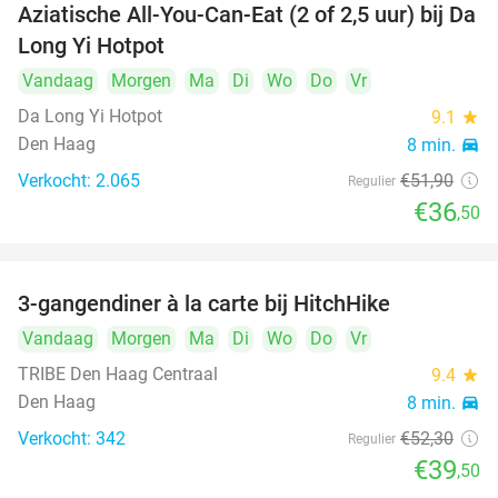
Aziatische All-You-Can-Eat (2 of 2,5 uur) bij Da
30%
Long Yi Hotpot
Vandaag
Morgen
Ma
Di
Wo
Do
Vr
Da Long Yi Hotpot
9.1
star
Den Haag
8 min.
directions_car
Verkocht: 2.065
€51
,90
Regulier
€36
,50
3-gangendiner à la carte bij HitchHike
24%
Vandaag
Morgen
Ma
Di
Wo
Do
Vr
TRIBE Den Haag Centraal
9.4
star
Den Haag
8 min.
directions_car
Verkocht: 342
€52
,30
Regulier
€39
,50