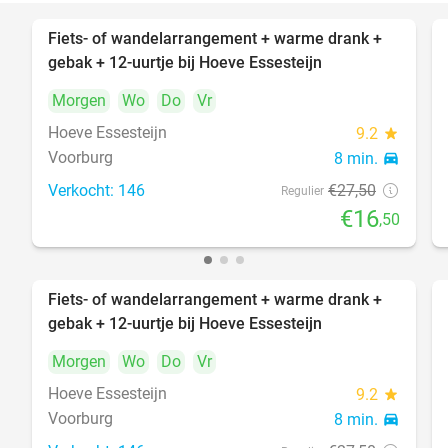
Fiets- of wandelarrangement + warme drank +
40%
gebak + 12-uurtje bij Hoeve Essesteijn
Morgen
Wo
Do
Vr
Hoeve Essesteijn
9.2
star
Voorburg
8 min.
directions_car
Verkocht: 146
€27
,50
Regulier
€16
,50
Fiets- of wandelarrangement + warme drank +
40%
gebak + 12-uurtje bij Hoeve Essesteijn
Morgen
Wo
Do
Vr
Hoeve Essesteijn
9.2
star
Voorburg
8 min.
directions_car