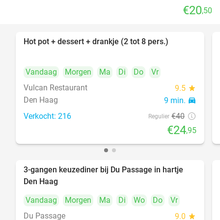
€20
,50
Hot pot + dessert + drankje (2 tot 8 pers.)
38%
Vandaag
Morgen
Ma
Di
Do
Vr
Vulcan Restaurant
9.5
star
Den Haag
9 min.
directions_car
Verkocht: 216
€40
Regulier
€24
,95
3-gangen keuzediner bij Du Passage in hartje
47%
Den Haag
Vandaag
Morgen
Ma
Di
Wo
Do
Vr
Du Passage
9.0
star