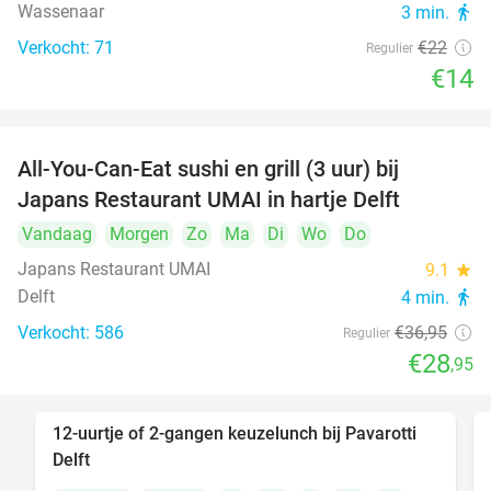
Wassenaar
3 min.
directions_walk
Verkocht: 71
€22
Regulier
€14
All-You-Can-Eat sushi en grill (3 uur) bij
22%
Japans Restaurant UMAI in hartje Delft
Vandaag
Morgen
Zo
Ma
Di
Wo
Do
Japans Restaurant UMAI
9.1
star
Delft
4 min.
directions_walk
Verkocht: 586
€36
,95
Regulier
€28
,95
12-uurtje of 2-gangen keuzelunch bij Pavarotti
31%
Delft