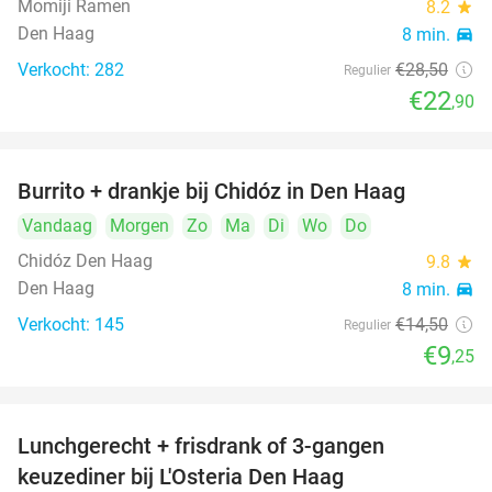
Momiji Ramen
8.2
star
Den Haag
8 min.
directions_car
Verkocht: 282
€28
,50
Regulier
€22
,90
Burrito + drankje bij Chidóz in Den Haag
36%
Vandaag
Morgen
Zo
Ma
Di
Wo
Do
Chidóz Den Haag
9.8
star
Den Haag
8 min.
directions_car
Verkocht: 145
€14
,50
Regulier
€9
,25
Lunchgerecht + frisdrank of 3-gangen
18%
keuzediner bij L'Osteria Den Haag