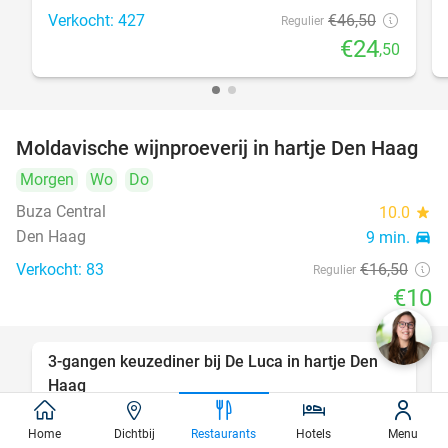
Verkocht: 427
€46
,50
Regulier
€24
,50
Moldavische wijnproeverij in hartje Den Haag
39%
Morgen
Wo
Do
Buza Central
10.0
star
Den Haag
9 min.
directions_car
Verkocht: 83
€16
,50
Regulier
€10
3-gangen keuzediner bij De Luca in hartje Den
47%
Haag
Vandaag
Morgen
Zo
Ma
Di
Wo
Do
Home
Dichtbij
Restaurants
Hotels
Menu