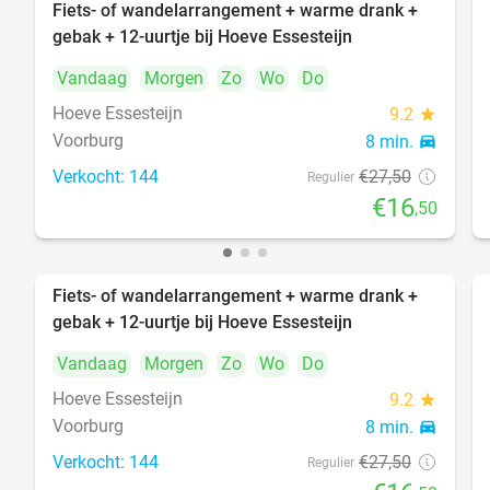
Fiets- of wandelarrangement + warme drank +
40%
gebak + 12-uurtje bij Hoeve Essesteijn
Vandaag
Morgen
Zo
Wo
Do
Hoeve Essesteijn
9.2
star
Voorburg
8 min.
directions_car
Verkocht: 144
€27
,50
Regulier
€16
,50
Fiets- of wandelarrangement + warme drank +
40%
gebak + 12-uurtje bij Hoeve Essesteijn
Vandaag
Morgen
Zo
Wo
Do
Hoeve Essesteijn
9.2
star
Voorburg
8 min.
directions_car
Verkocht: 144
€27
,50
Regulier