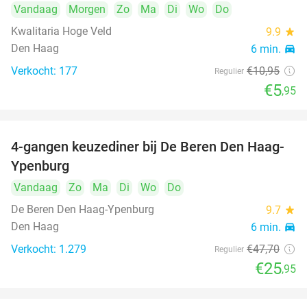
Vandaag
Morgen
Zo
Ma
Di
Wo
Do
Kwalitaria Hoge Veld
9.9
star
Den Haag
6 min.
directions_car
Verkocht: 177
€10
,95
Regulier
€5
,95
4-gangen keuzediner bij De Beren Den Haag-
46%
Ypenburg
Vandaag
Zo
Ma
Di
Wo
Do
De Beren Den Haag-Ypenburg
9.7
star
Den Haag
6 min.
directions_car
Verkocht: 1.279
€47
,70
Regulier
€25
,95