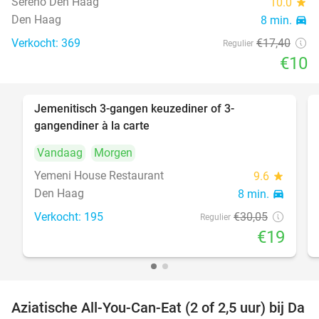
Sereno Den Haag
10.0
star
Den Haag
8 min.
directions_car
Verkocht: 369
€17
,40
Regulier
€10
Jemenitisch 3-gangen keuzediner of 3-
37%
gangendiner à la carte
Vandaag
Morgen
Yemeni House Restaurant
9.6
star
Den Haag
8 min.
directions_car
Verkocht: 195
€30
,05
Regulier
€19
Aziatische All-You-Can-Eat (2 of 2,5 uur) bij Da
30%