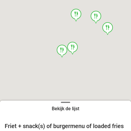
food
food
food
food
food
Bekijk de lijst
Friet + snack(s) of burgermenu of loaded fries
39%
food
food