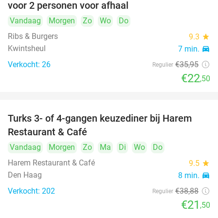
voor 2 personen voor afhaal
Vandaag
Morgen
Zo
Wo
Do
Ribs & Burgers
9.3
star
Kwintsheul
7 min.
directions_car
Verkocht: 26
€35
,95
Regulier
€22
,50
Turks 3- of 4-gangen keuzediner bij Harem
45%
Restaurant & Café
Vandaag
Morgen
Zo
Ma
Di
Wo
Do
Harem Restaurant & Café
9.5
star
Den Haag
8 min.
directions_car
Verkocht: 202
€38
,88
Regulier
€21
,50