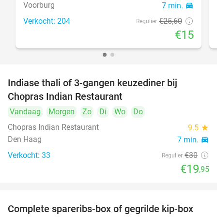
Voorburg
7 min.
directions_car
Verkocht: 204
€25
,60
Regulier
€15
Indiase thali of 3-gangen keuzediner bij
34%
Chopras Indian Restaurant
Vandaag
Morgen
Zo
Di
Wo
Do
Chopras Indian Restaurant
9.5
star
Den Haag
7 min.
directions_car
Verkocht: 33
€30
Regulier
€19
,95
Complete spareribs-box of gegrilde kip-box
37%