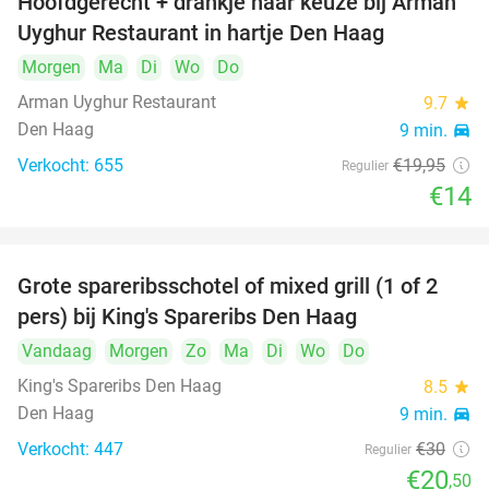
Hoofdgerecht + drankje naar keuze bij Arman
30%
Uyghur Restaurant in hartje Den Haag
Morgen
Ma
Di
Wo
Do
Arman Uyghur Restaurant
9.7
star
Den Haag
9 min.
directions_car
Verkocht: 655
€19
,95
Regulier
€14
Grote spareribsschotel of mixed grill (1 of 2
32%
pers) bij King's Spareribs Den Haag
Vandaag
Morgen
Zo
Ma
Di
Wo
Do
King's Spareribs Den Haag
8.5
star
Den Haag
9 min.
directions_car
Verkocht: 447
€30
Regulier
€20
,50