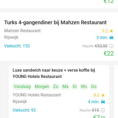
€12
Turks 4-gangendiner bij Mahzen Restaurant
59%
Mahzen Restaurant
9.2
star
Rijswijk
3 min.
directions_car
Verkocht: 153
€53
,50
Regulier
€22
Luxe sandwich naar keuze + verse koffie bij
50%
YOUNG Hotels Restaurant
Vandaag
Morgen
Zo
Ma
Di
Wo
Do
YOUNG Hotels Restaurant
8.6
star
Rijswijk
4 min.
directions_car
Verkocht: 92
€15
Regulier
€7
,50