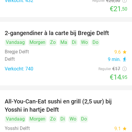
Verkocht: 432
€26
,50
Regulier
€21
,50
2-gangendiner à la carte bij Bregje Delft
12%
Vandaag
Morgen
Zo
Ma
Di
Wo
Do
Bregje Delft
9.6
star
Delft
9 min.
directions_walk
Verkocht: 740
€17
Regulier
€14
,95
All-You-Can-Eat sushi en grill (2,5 uur) bij
15%
Yosshi in hartje Delft
Vandaag
Morgen
Zo
Di
Wo
Do
Yosshi Delft
9.1
star