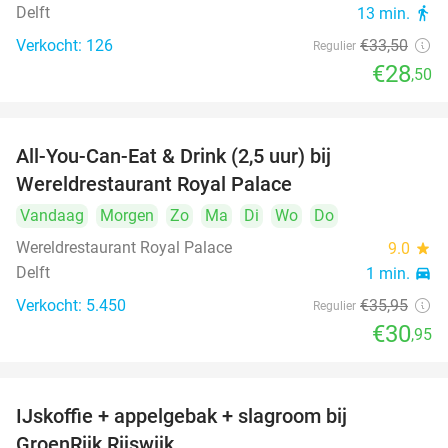
Delft
13 min.
directions_walk
Verkocht: 126
€33
,50
Regulier
€28
,50
All-You-Can-Eat & Drink (2,5 uur) bij
14%
Wereldrestaurant Royal Palace
Vandaag
Morgen
Zo
Ma
Di
Wo
Do
Wereldrestaurant Royal Palace
9.0
star
Delft
1 min.
directions_car
Verkocht: 5.450
€35
,95
Regulier
€30
,95
IJskoffie + appelgebak + slagroom bij
34%
GroenRijk Rijswijk