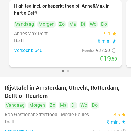
High tea incl. onbeperkt thee bij Anne&Max in
29%
hartje Delft
Vandaag
Morgen
Zo
Ma
Di
Wo
Do
Anne&Max Delft
9.1
star
Delft
6 min.
directions_walk
Verkocht: 640
€27
,50
Regulier
€19
,50
Rijsttafel in Amsterdam, Utrecht, Rotterdam,
19%
Delft of Haarlem
Vandaag
Morgen
Zo
Ma
Di
Wo
Do
Ron Gastrobar Streetfood | Mooie Boules
8.5
star
Delft
8 min.
directions_walk