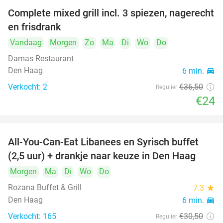
Complete mixed grill incl. 3 spiezen, nagerecht
34%
en frisdrank
Vandaag
Morgen
Zo
Ma
Di
Wo
Do
Damas Restaurant
Den Haag
6 min.
directions_car
Verkocht: 2
€36
,50
Regulier
€24
All-You-Can-Eat Libanees en Syrisch buffet
31%
(2,5 uur) + drankje naar keuze in Den Haag
Morgen
Ma
Di
Wo
Do
Rozana Buffet & Grill
7.3
star
Den Haag
6 min.
directions_car
Verkocht: 165
€30
,50
Regulier