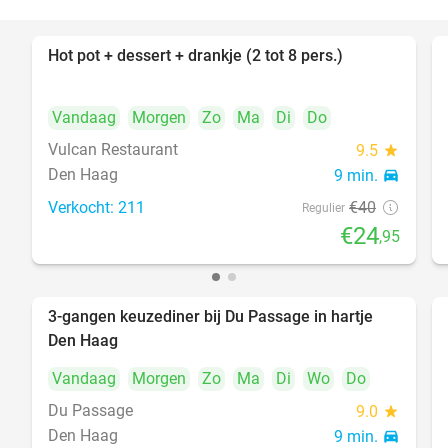
Hot pot + dessert + drankje (2 tot 8 pers.)
38%
Vandaag
Morgen
Zo
Ma
Di
Do
Vulcan Restaurant
9.5
star
Den Haag
9 min.
directions_car
Verkocht: 211
€40
Regulier
€24
,95
3-gangen keuzediner bij Du Passage in hartje
47%
Den Haag
Vandaag
Morgen
Zo
Ma
Di
Wo
Do
Du Passage
9.0
star
Den Haag
9 min.
directions_car