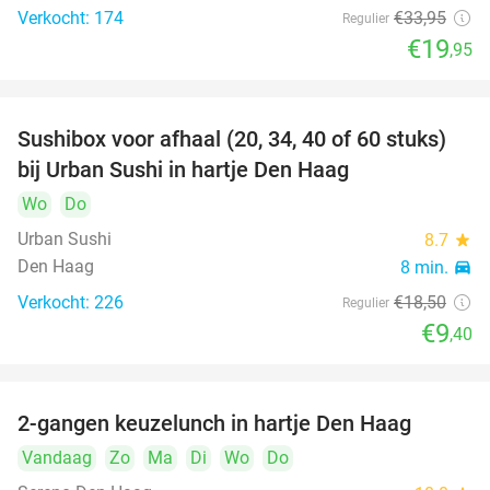
Verkocht: 174
€33
,95
Regulier
€19
,95
Sushibox voor afhaal (20, 34, 40 of 60 stuks)
49%
bij Urban Sushi in hartje Den Haag
Wo
Do
Urban Sushi
8.7
star
Den Haag
8 min.
directions_car
Verkocht: 226
€18
,50
Regulier
€9
,40
2-gangen keuzelunch in hartje Den Haag
43%
Vandaag
Zo
Ma
Di
Wo
Do