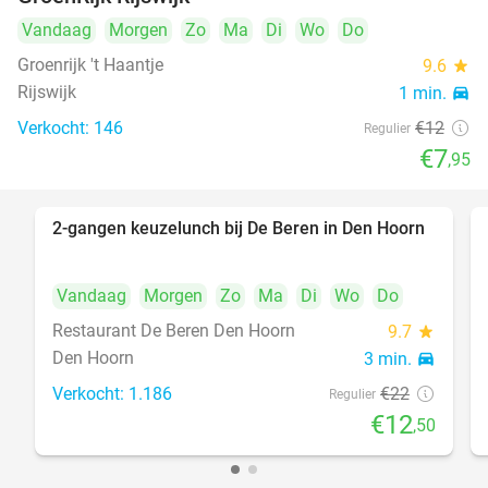
Vandaag
Morgen
Zo
Ma
Di
Wo
Do
Groenrijk 't Haantje
9.6
star
Rijswijk
1 min.
directions_car
Verkocht: 146
€12
Regulier
€7
,95
2-gangen keuzelunch bij De Beren in Den Hoorn
43%
Vandaag
Morgen
Zo
Ma
Di
Wo
Do
Restaurant De Beren Den Hoorn
9.7
star
Den Hoorn
3 min.
directions_car
Verkocht: 1.186
€22
Regulier
€12
,50