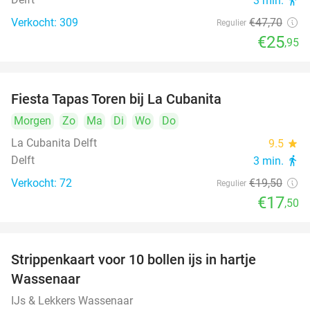
3 min.
directions_walk
Verkocht: 309
€47
,70
Regulier
€25
,95
Fiesta Tapas Toren bij La Cubanita
10%
Morgen
Zo
Ma
Di
Wo
Do
La Cubanita Delft
9.5
star
Delft
3 min.
directions_walk
Verkocht: 72
€19
,50
Regulier
€17
,50
Strippenkaart voor 10 bollen ijs in hartje
36%
Wassenaar
IJs & Lekkers Wassenaar