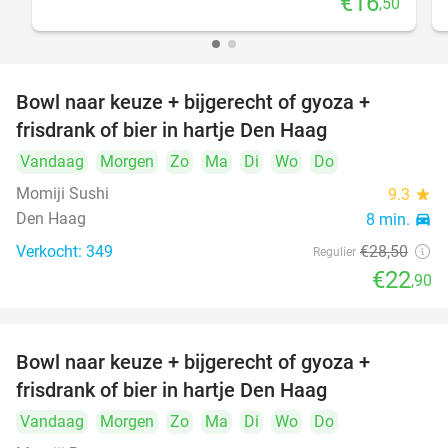
€16
,50
Bowl naar keuze + bijgerecht of gyoza +
20%
frisdrank of bier in hartje Den Haag
Vandaag
Morgen
Zo
Ma
Di
Wo
Do
Momiji Sushi
9.3
star
Den Haag
8 min.
directions_car
Verkocht: 349
€28
,50
Regulier
€22
,90
Bowl naar keuze + bijgerecht of gyoza +
20%
frisdrank of bier in hartje Den Haag
Vandaag
Morgen
Zo
Ma
Di
Wo
Do