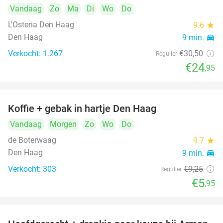
Vandaag
Zo
Ma
Di
Wo
Do
L'Osteria Den Haag
9.6
star
Den Haag
9 min.
directions_car
Verkocht: 1.267
€30
,50
Regulier
€24
,95
Koffie + gebak in hartje Den Haag
36%
Vandaag
Morgen
Zo
Wo
Do
de Boterwaag
9.7
star
Den Haag
9 min.
directions_car
Verkocht: 303
€9
,25
Regulier
€5
,95