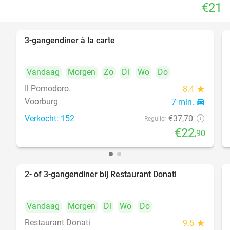
€21
3-gangendiner à la carte
39%
Vandaag
Morgen
Zo
Di
Wo
Do
Il Pomodoro.
8.4
star
Voorburg
7 min.
directions_car
Verkocht: 152
€37
,70
Regulier
€22
,90
2- of 3-gangendiner bij Restaurant Donati
41%
Vandaag
Morgen
Di
Wo
Do
Restaurant Donati
9.5
star