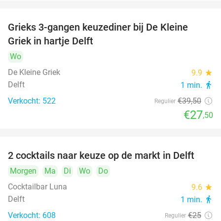
Grieks 3-gangen keuzediner bij De Kleine
30%
Griek in hartje Delft
Wo
De Kleine Griek
9.9
star
Delft
1 min.
directions_walk
Verkocht: 522
€39
,50
Regulier
€27
,50
2 cocktails naar keuze op de markt in Delft
50%
Morgen
Ma
Di
Wo
Do
Cocktailbar Luna
9.6
star
Delft
1 min.
directions_walk
Verkocht: 608
€25
Regulier