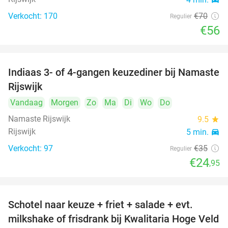
Verkocht: 170
€70
Regulier
€56
Indiaas 3- of 4-gangen keuzediner bij Namaste
29%
Rijswijk
Vandaag
Morgen
Zo
Ma
Di
Wo
Do
Namaste Rijswijk
9.5
star
Rijswijk
5 min.
directions_car
Verkocht: 97
€35
Regulier
€24
,95
Schotel naar keuze + friet + salade + evt.
46%
milkshake of frisdrank bij Kwalitaria Hoge Veld