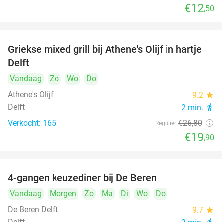
€12
,50
Griekse mixed grill bij Athene's Olijf in hartje
26%
Delft
Vandaag
Zo
Wo
Do
Athene's Olijf
9.2
star
Delft
2 min.
directions_walk
Verkocht: 165
€26
,80
Regulier
€19
,90
4-gangen keuzediner bij De Beren
46%
Vandaag
Morgen
Zo
Ma
Di
Wo
Do
De Beren Delft
9.7
star
Delft