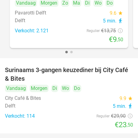
Vandaag
Morgen
Zo
Ma
Di
Wo
Do
Pavarotti Delft
9.6
star
Delft
5 min.
directions_walk
Verkocht: 2.121
€13
,75
Regulier
€9
,50
Surinaams 3-gangen keuzediner bij City Café
21%
& Bites
Vandaag
Morgen
Di
Wo
Do
City Café & Bites
9.9
star
Delft
5 min.
directions_walk
Verkocht: 114
€29
,90
Regulier
€23
,50