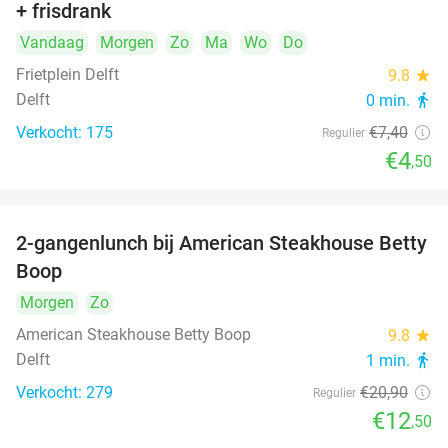
+ frisdrank
food
Vandaag
Morgen
Zo
Ma
Wo
Do
Frietplein Delft
9.8
star
Delft
0 min.
directions_walk
Verkocht: 175
€7
,40
Regulier
€4
,50
2-gangenlunch bij American Steakhouse Betty
40%
Boop
Morgen
Zo
American Steakhouse Betty Boop
9.8
star
Delft
1 min.
directions_walk
Verkocht: 279
€20
,90
Regulier
€12
,50