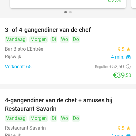
3- of 4-gangendiner van de chef
25%
Vandaag
Morgen
Di
Wo
Do
Bar Bistro L'Entrée
9.5
star
Rijswijk
4 min.
directions_car
Verkocht: 65
€52
,50
Regulier
€39
,50
4-gangendiner van de chef + amuses bij
20%
Restaurant Savarin
Vandaag
Morgen
Di
Wo
Do
Restaurant Savarin
9.5
star
Rijswijk
4 min.
directions_car