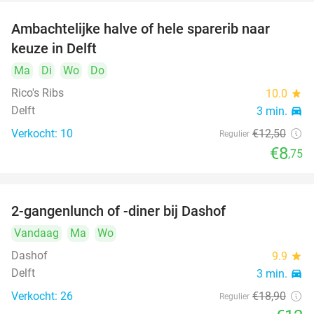
Ambachtelijke halve of hele sparerib naar
30%
keuze in Delft
Ma
Di
Wo
Do
Rico's Ribs
10.0
star
Delft
3 min.
directions_car
Verkocht: 10
€12
,50
Regulier
€8
,75
2-gangenlunch of -diner bij Dashof
37%
Vandaag
Ma
Wo
Dashof
9.9
star
Delft
3 min.
directions_car
Verkocht: 26
€18
,90
Regulier