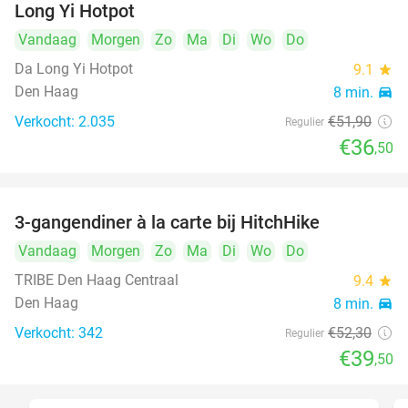
Long Yi Hotpot
Vandaag
Morgen
Zo
Ma
Di
Wo
Do
Da Long Yi Hotpot
9.1
star
Den Haag
8 min.
directions_car
Verkocht: 2.035
€51
,90
Regulier
€36
,50
3-gangendiner à la carte bij HitchHike
24%
Vandaag
Morgen
Zo
Ma
Di
Wo
Do
TRIBE Den Haag Centraal
9.4
star
Den Haag
8 min.
directions_car
Verkocht: 342
€52
,30
Regulier
€39
,50