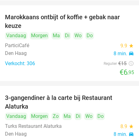
Marokkaans ontbijt of koffie + gebak naar
54%
keuze
Vandaag
Morgen
Ma
Di
Wo
Do
ParticiCafé
9.9
star
Den Haag
8 min.
directions_car
Verkocht: 306
€15
Regulier
€6
,95
3-gangendiner à la carte bij Restaurant
41%
Alaturka
Vandaag
Morgen
Zo
Ma
Di
Wo
Do
Turks Restaurant Alaturka
8.9
star
Den Haag
8 min.
directions_car