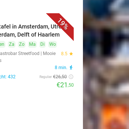
19%
ttafel in Amsterdam, Utrecht,
erdam, Delft of Haarlem
en
Za
Zo
Ma
Di
Wo
astrobar Streetfood | Mooie
8.5
star
s
8 min.
directions_walk
cht: 432
€26
,50
Regulier
€21
,50