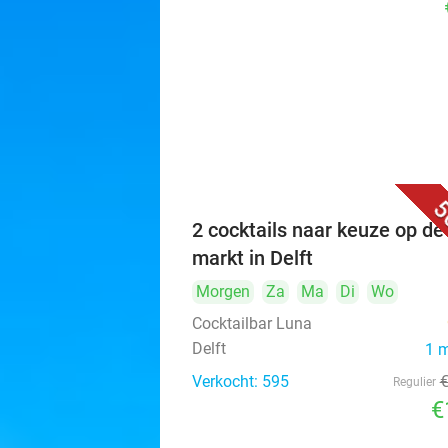
5
2 cocktails naar keuze op de
markt in Delft
Morgen
Za
Ma
Di
Wo
Cocktailbar Luna
Delft
1 
Verkocht: 595
Regulier
€