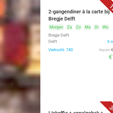
1
2-gangendiner à la carte bij
Bregje Delft
Morgen
Za
Zo
Ma
Di
Wo
Bregje Delft
Delft
9 
Verkocht: 740
Regulier
€
3