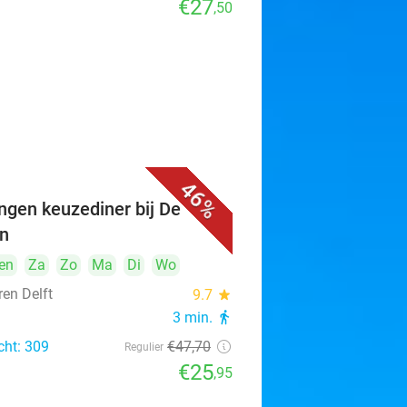
€27
,50
46%
ngen keuzediner bij De
n
en
Za
Zo
Ma
Di
Wo
ren Delft
9.7
star
3 min.
directions_walk
cht: 309
€47
,70
Regulier
€25
,95