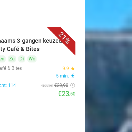
21%
naams 3-gangen keuzediner
ity Café & Bites
en
Za
Di
Wo
afé & Bites
9.9
star
5 min.
directions_walk
cht: 114
€29
,90
Regulier
€23
,50