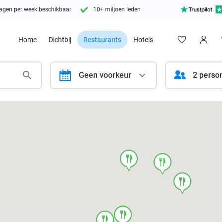
agen per week beschikbaar
10+ miljoen leden
Home
Dichtbij
Restaurants
Hotels
calendar
Geen voorkeur
2 perso
food
food
food
food
food