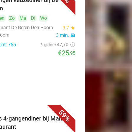
ngen keuzediner bij De
n
en
Zo
Ma
Di
Wo
urant De Beren Den Hoorn
9.7
star
oorn
3 min.
directions_car
cht: 755
€47
,70
Regulier
€25
,95
59%
s 4-gangendiner bij Mahzen
aurant