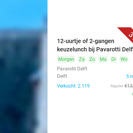
3
12-uurtje of 2-gangen
keuzelunch bij Pavarotti Delf
Morgen
Za
Zo
Ma
Di
Wo
Pavarotti Delft
Delft
5 
Verkocht: 2.119
€13
Regulier