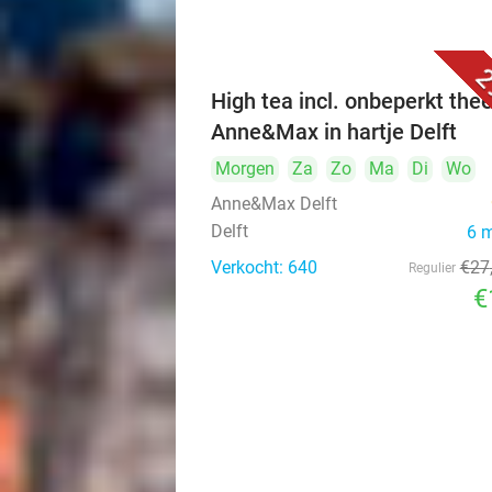
2
High tea incl. onbeperkt thee
Anne&Max in hartje Delft
Morgen
Za
Zo
Ma
Di
Wo
Anne&Max Delft
Delft
6 
Verkocht: 640
€27
Regulier
€