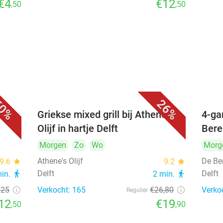
€4
€12
,50
,50
0%
26%
Griekse mixed grill bij Athene's
4-ga
Olijf in hartje Delft
Bere
Morgen
Zo
Wo
Morg
Athene's Olijf
De Be
9.6
star
9.2
star
Delft
Delft
min.
directions_walk
2 min.
directions_walk
€25
Verkocht: 165
€26
,80
Verko
Regulier
12
€19
,50
,90