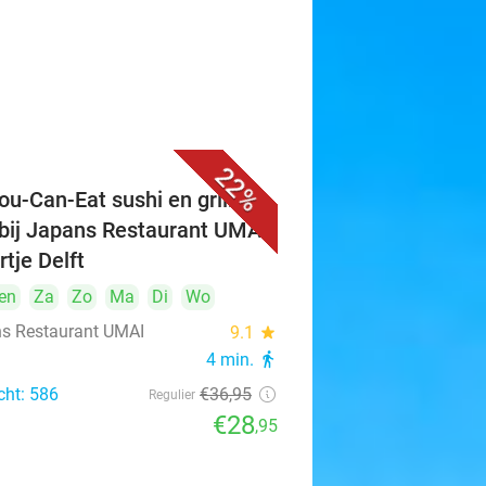
22%
ou-Can-Eat sushi en grill (3
 bij Japans Restaurant UMAI
rtje Delft
en
Za
Zo
Ma
Di
Wo
s Restaurant UMAI
9.1
star
4 min.
directions_walk
cht: 586
€36
,95
Regulier
€28
,95