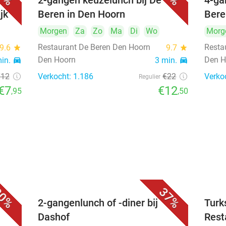
2-gangen keuzelunch bij De
4-ga
jk
Beren in Den Hoorn
Bere
Morgen
Za
Zo
Ma
Di
Wo
Morg
Restaurant De Beren Den Hoorn
Resta
9.6
star
9.7
star
Den Hoorn
Den H
min.
directions_car
3 min.
directions_car
€12
Verkocht: 1.186
€22
Verko
Regulier
€7
€12
,95
,50
0%
37%
2-gangenlunch of -diner bij
Turk
Dashof
Rest