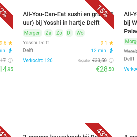
2%
15%
All-You-Can-Eat sushi en grill (2,5
All-
uur) bij Yosshi in hartje Delft
bij 
Pala
Morgen
Za
Zo
Di
Wo
Morg
Yosshi Delft
9.6
star
9.1
star
Delft
min.
directions_walk
13 min.
directions_walk
Werel
Delft
€17
Verkocht: 126
€33
,50
Regulier
14
€28
Verko
,95
,50
4%
43%