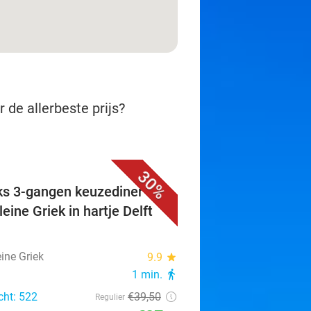
 de allerbeste prijs?
30%
ks 3-gangen keuzediner bij
eine Griek in hartje Delft
ine Griek
9.9
star
1 min.
directions_walk
cht: 522
€39
,50
Regulier