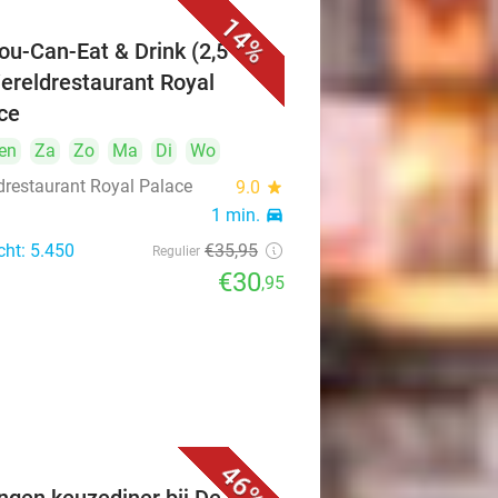
14%
You-Can-Eat & Drink (2,5 uur)
Wereldrestaurant Royal
ce
en
Za
Zo
Ma
Di
Wo
drestaurant Royal Palace
9.0
star
1 min.
directions_car
cht: 5.450
€35
,95
Regulier
€30
,95
46%