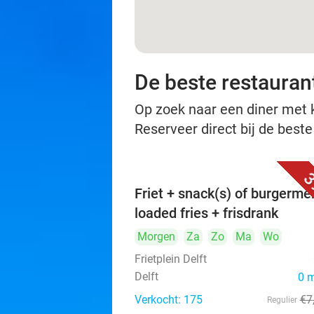
De beste restaurant
Op zoek naar een diner met ko
Reserveer direct bij de beste
3
Friet + snack(s) of burgerme
loaded fries + frisdrank
Morgen
Za
Zo
Ma
Wo
Frietplein Delft
Delft
0 
Verkocht: 175
€7
Regulier