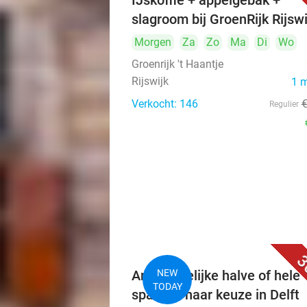
IJskoffie + appelgebak +
slagroom bij GroenRijk Rijswi
Morgen
Za
Zo
Ma
Di
Wo
Groenrijk 't Haantje
Rijswijk
1 
Verkocht: 146
Regulier
3
Ambachtelijke halve of hele
NEW
TODAY
sparerib naar keuze in Delft