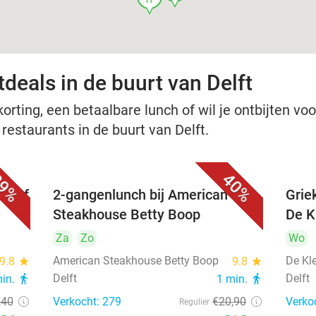
deals in de buurt van Delft
rting, een betaalbare lunch of wil je ontbijten voor
 restaurants in de buurt van Delft.
9%
40%
nu of
2-gangenlunch bij American
Grie
Steakhouse Betty Boop
De Kl
Za
Zo
Wo
American Steakhouse Betty Boop
De Kle
9.8
star
9.8
star
Delft
Delft
min.
directions_walk
1 min.
directions_walk
,40
Verkocht: 279
€20
,90
Verko
Regulier