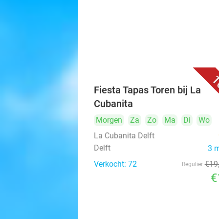
1
Fiesta Tapas Toren bij La
Cubanita
Morgen
Za
Zo
Ma
Di
Wo
La Cubanita Delft
Delft
3 
Verkocht: 72
€19
Regulier
€