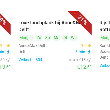
9%
31%
 bij
Luxe lunchplank bij Anne&Max in
Rijs
Delft
Rott
Morgen
Za
Zo
Ma
Di
Wo
Morg
Anne&Max Delft
Ron G
9.1
star
9.1
star
Boule
Delft
min.
directions_walk
6 min.
directions_walk
Delft
,50
Verkocht: 304
€18
Regulier
Verko
19
€12
,50
,50