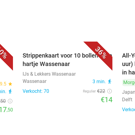
0%
36%
Strippenkaart voor 10 bollen ijs in
All-Y
hartje Wassenaar
uur)
in ha
IJs & Lekkers Wassenaar
Wassenaar
3 min.
directions_walk
Morg
9.5
star
Verkocht: 70
€22
min.
directions_walk
Regulier
Japan
€14
Delft
,50
17
Verko
,50