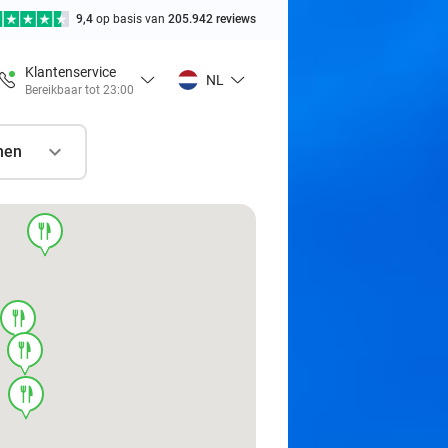
9,4
op basis van
205.942 reviews
Klantenservice
NL
Bereikbaar tot 23:00
nen
food
food
food
food