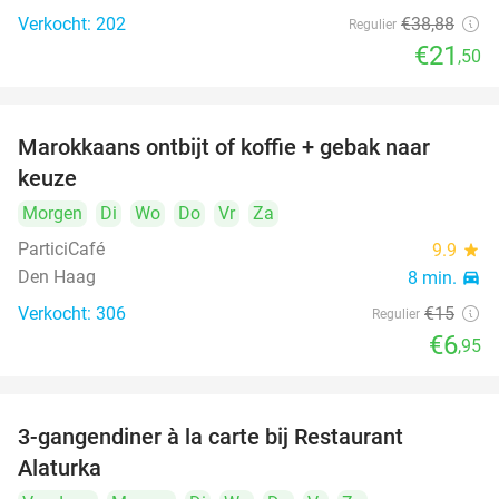
Verkocht: 202
€38
,88
Regulier
€21
,50
Marokkaans ontbijt of koffie + gebak naar
54%
keuze
Morgen
Di
Wo
Do
Vr
Za
ParticiCafé
9.9
star
Den Haag
8 min.
directions_car
Verkocht: 306
€15
Regulier
food
food
€6
,95
3-gangendiner à la carte bij Restaurant
41%
Alaturka