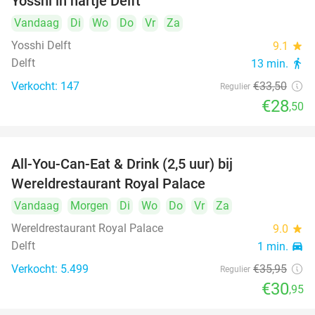
Yosshi in hartje Delft
Vandaag
Di
Wo
Do
Vr
Za
Yosshi Delft
9.1
star
Delft
13 min.
directions_walk
Verkocht: 147
€33
,50
Regulier
€28
,50
All-You-Can-Eat & Drink (2,5 uur) bij
14%
Wereldrestaurant Royal Palace
Vandaag
Morgen
Di
Wo
Do
Vr
Za
Wereldrestaurant Royal Palace
9.0
star
Delft
1 min.
directions_car
Verkocht: 5.499
€35
,95
Regulier
€30
,95