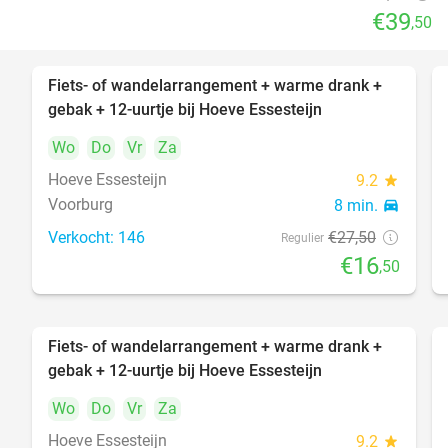
€39
,50
Fiets- of wandelarrangement + warme drank +
40%
gebak + 12-uurtje bij Hoeve Essesteijn
Wo
Do
Vr
Za
Hoeve Essesteijn
9.2
star
Voorburg
8 min.
directions_car
Verkocht: 146
€27
,50
Regulier
€16
,50
Fiets- of wandelarrangement + warme drank +
40%
gebak + 12-uurtje bij Hoeve Essesteijn
Wo
Do
Vr
Za
Hoeve Essesteijn
9.2
star