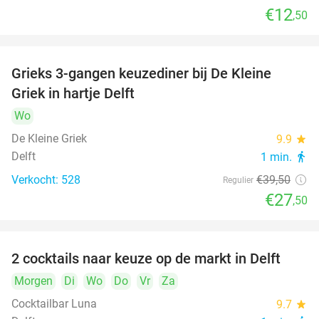
€12
,50
Grieks 3-gangen keuzediner bij De Kleine
30%
Griek in hartje Delft
Wo
De Kleine Griek
9.9
star
Delft
1 min.
directions_walk
Verkocht: 528
€39
,50
Regulier
€27
,50
2 cocktails naar keuze op de markt in Delft
50%
Morgen
Di
Wo
Do
Vr
Za
Cocktailbar Luna
9.7
star