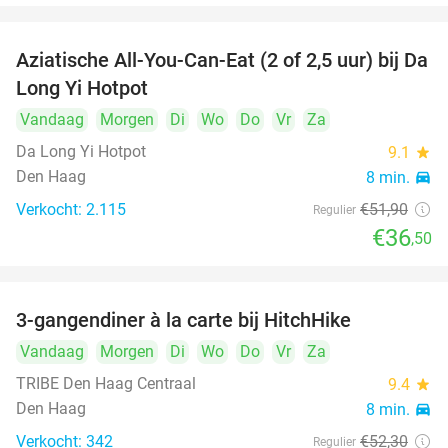
Aziatische All-You-Can-Eat (2 of 2,5 uur) bij Da
30%
Long Yi Hotpot
Vandaag
Morgen
Di
Wo
Do
Vr
Za
Da Long Yi Hotpot
9.1
star
Den Haag
8 min.
directions_car
Verkocht: 2.115
€51
,90
Regulier
€36
,50
3-gangendiner à la carte bij HitchHike
24%
Vandaag
Morgen
Di
Wo
Do
Vr
Za
TRIBE Den Haag Centraal
9.4
star
Den Haag
8 min.
directions_car
Verkocht: 342
€52
,30
Regulier