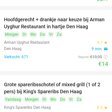
Hoofdgerecht + drankje naar keuze bij Arman
30%
Uyghur Restaurant in hartje Den Haag
Morgen
Di
Wo
Do
Vr
Za
Arman Uyghur Restaurant
9.7
star
Den Haag
9 min.
directions_car
Verkocht: 671
€19
,95
Regulier
€14
Grote spareribsschotel of mixed grill (1 of 2
32%
pers) bij King's Spareribs Den Haag
Vandaag
Morgen
Di
Wo
Do
Vr
Za
King's Spareribs Den Haag
8.5
star