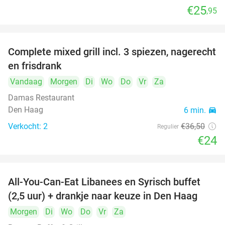
€25
,95
food
food
food
Complete mixed grill incl. 3 spiezen, nagerecht
34%
en frisdrank
food
Vandaag
Morgen
Di
Wo
Do
Vr
Za
food
Damas Restaurant
Den Haag
6 min.
directions_car
Verkocht: 2
€36
,50
Regulier
€24
All-You-Can-Eat Libanees en Syrisch buffet
31%
(2,5 uur) + drankje naar keuze in Den Haag
Morgen
Di
Wo
Do
Vr
Za
food
food