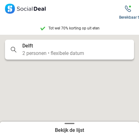
Bereikbaar 
Tot wel 70% korting op uit eten
7 dagen per week beschikbaar
Delft
2 personen • flexibele datum
10+ miljoen leden
9,4
op basis van
206.283 reviews
Tot wel 70% korting op uit eten
7 dagen per week beschikbaar
10+ miljoen leden
Bekijk de lijst