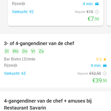
Rijswijk
4 min.
directions_car
Verkocht: 92
€15
Regulier
€7
,50
3- of 4-gangendiner van de chef
25%
Di
Wo
Do
Vr
Za
Bar Bistro L'Entrée
9.5
star
Rijswijk
4 min.
directions_car
Verkocht: 65
€52
,50
Regulier
€39
,50
4-gangendiner van de chef + amuses bij
20%
Restaurant Savarin