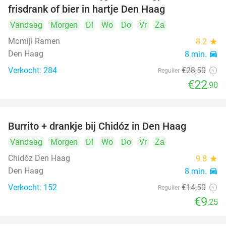
frisdrank of bier in hartje Den Haag
Vandaag
Morgen
Di
Wo
Do
Vr
Za
Momiji Ramen
8.2
star
Den Haag
8 min.
directions_car
Verkocht: 284
€28
,50
Regulier
€22
,90
Burrito + drankje bij Chidóz in Den Haag
36%
Vandaag
Morgen
Di
Wo
Do
Vr
Za
Chidóz Den Haag
9.8
star
Den Haag
8 min.
directions_car
Verkocht: 152
€14
,50
Regulier
€9
,25