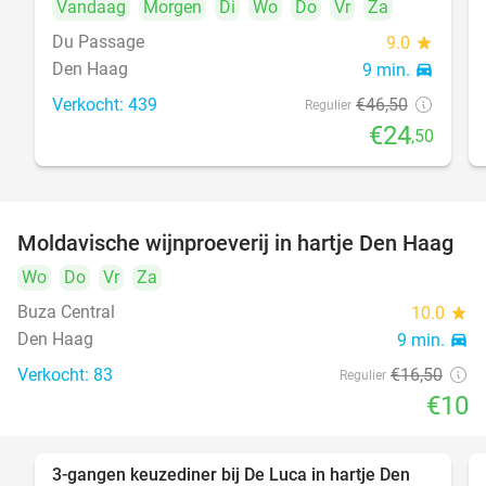
Vandaag
Morgen
Di
Wo
Do
Vr
Za
Du Passage
9.0
star
Den Haag
9 min.
directions_car
Verkocht: 439
€46
,50
Regulier
€24
,50
Moldavische wijnproeverij in hartje Den Haag
39%
Wo
Do
Vr
Za
Buza Central
10.0
star
Den Haag
9 min.
directions_car
Verkocht: 83
€16
,50
Regulier
€10
3-gangen keuzediner bij De Luca in hartje Den
47%