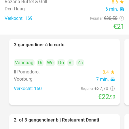
Rozana Buffet & Grill
8.6
star
food
Den Haag
6 min.
directions_car
Verkocht: 169
€30
,50
Regulier
€21
3-gangendiner à la carte
39%
Vandaag
Di
Wo
Do
Vr
Za
Il Pomodoro.
8.4
star
Voorburg
7 min.
directions_car
Verkocht: 160
€37
,70
Regulier
€22
,90
2- of 3-gangendiner bij Restaurant Donati
41%