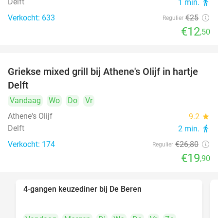
Delft
1 min.
directions_walk
Verkocht: 633
€25
Regulier
€12
,50
Griekse mixed grill bij Athene's Olijf in hartje
26%
Delft
Vandaag
Wo
Do
Vr
Athene's Olijf
9.2
star
Delft
2 min.
directions_walk
Verkocht: 174
€26
,80
Regulier
€19
,90
4-gangen keuzediner bij De Beren
46%