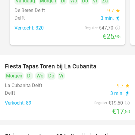
Vandaag
Morgen
Di
Wo
Do
Vr
Za
De Beren Delft
9.7
star
Delft
3 min.
directions_walk
Verkocht: 320
€47
,70
Regulier
€25
,95
Fiesta Tapas Toren bij La Cubanita
10%
Morgen
Di
Wo
Do
Vr
La Cubanita Delft
9.7
star
Delft
3 min.
directions_walk
Verkocht: 89
€19
,50
Regulier
€17
,50