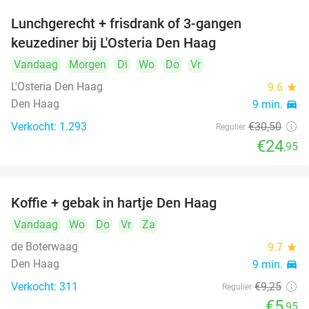
Lunchgerecht + frisdrank of 3-gangen
18%
keuzediner bij L'Osteria Den Haag
Vandaag
Morgen
Di
Wo
Do
Vr
L'Osteria Den Haag
9.6
star
Den Haag
9 min.
directions_car
Verkocht: 1.293
€30
,50
Regulier
€24
,95
Koffie + gebak in hartje Den Haag
36%
Vandaag
Wo
Do
Vr
Za
de Boterwaag
9.7
star
Den Haag
9 min.
directions_car
Verkocht: 311
€9
,25
Regulier
€5
,95