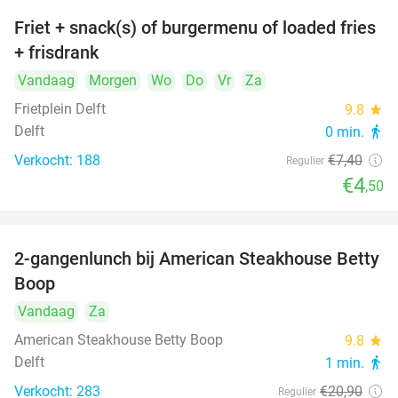
Friet + snack(s) of burgermenu of loaded fries
39%
+ frisdrank
Vandaag
Morgen
Wo
Do
Vr
Za
Frietplein Delft
9.8
star
Delft
0 min.
directions_walk
Verkocht: 188
€7
,40
Regulier
€4
,50
2-gangenlunch bij American Steakhouse Betty
40%
Boop
Vandaag
Za
American Steakhouse Betty Boop
9.8
star
Delft
1 min.
directions_walk
Verkocht: 283
€20
,90
Regulier