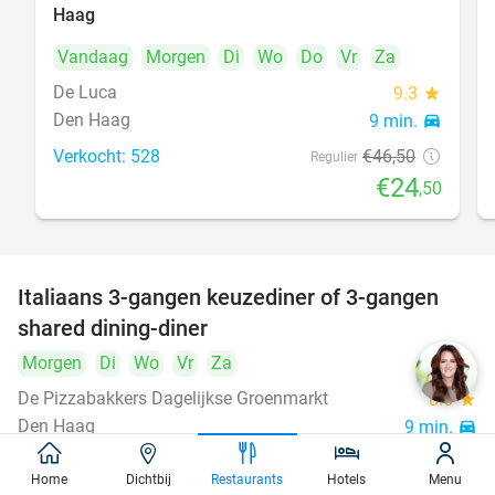
Haag
Vandaag
Morgen
Di
Wo
Do
Vr
Za
De Luca
9.3
star
Den Haag
9 min.
directions_car
Verkocht: 528
€46
,50
Regulier
€24
,50
Italiaans 3-gangen keuzediner of 3-gangen
50%
shared dining-diner
Morgen
Di
Wo
Vr
Za
De Pizzabakkers Dagelijkse Groenmarkt
8.6
star
Den Haag
9 min.
directions_car
Verkocht: 760
€39
,95
Regulier
Home
Dichtbij
Restaurants
Hotels
Menu
€19
,95