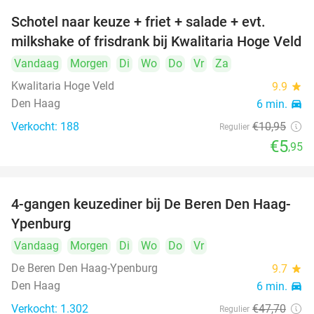
Schotel naar keuze + friet + salade + evt.
46%
milkshake of frisdrank bij Kwalitaria Hoge Veld
Vandaag
Morgen
Di
Wo
Do
Vr
Za
Kwalitaria Hoge Veld
9.9
star
Den Haag
6 min.
directions_car
Verkocht: 188
€10
,95
Regulier
€5
,95
4-gangen keuzediner bij De Beren Den Haag-
46%
Ypenburg
Vandaag
Morgen
Di
Wo
Do
Vr
De Beren Den Haag-Ypenburg
9.7
star
Den Haag
6 min.
directions_car
Verkocht: 1.302
€47
,70
Regulier