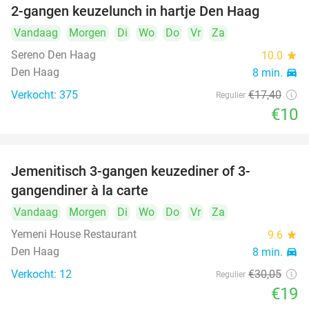
2-gangen keuzelunch in hartje Den Haag
43%
Vandaag
Morgen
Di
Wo
Do
Vr
Za
Sereno Den Haag
10.0
star
Den Haag
8 min.
directions_car
Verkocht: 375
€17
,40
Regulier
€10
Jemenitisch 3-gangen keuzediner of 3-
37%
gangendiner à la carte
Vandaag
Morgen
Di
Wo
Do
Vr
Za
Yemeni House Restaurant
9.6
star
Den Haag
8 min.
directions_car
Verkocht: 12
€30
,05
Regulier
€19