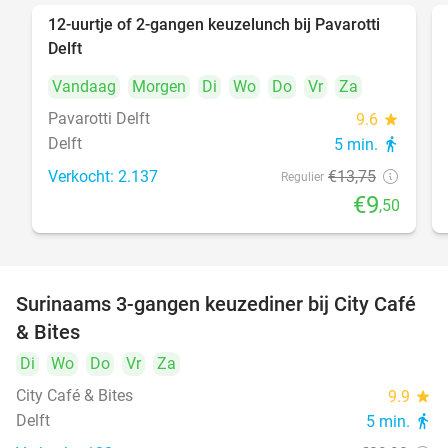
12-uurtje of 2-gangen keuzelunch bij Pavarotti
31%
Delft
Vandaag
Morgen
Di
Wo
Do
Vr
Za
Pavarotti Delft
9.6
star
Delft
5 min.
directions_walk
Verkocht: 2.137
€13
,75
Regulier
€9
,50
Surinaams 3-gangen keuzediner bij City Café
21%
& Bites
Di
Wo
Do
Vr
Za
City Café & Bites
9.9
star
Delft
5 min.
directions_walk