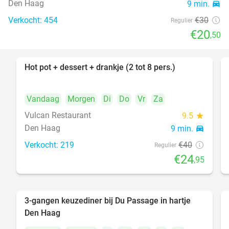
Den Haag
9 min.
directions_car
Verkocht: 454
€30
Regulier
€20
,50
Hot pot + dessert + drankje (2 tot 8 pers.)
38%
Vandaag
Morgen
Di
Do
Vr
Za
Vulcan Restaurant
9.5
star
Den Haag
9 min.
directions_car
Verkocht: 219
€40
Regulier
€24
,95
3-gangen keuzediner bij Du Passage in hartje
47%
Den Haag