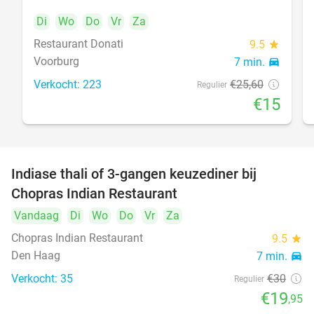
Di
Wo
Do
Vr
Za
Restaurant Donati
food
9.5
star
Voorburg
7 min.
directions_car
Verkocht: 223
€25
,60
Regulier
€15
Indiase thali of 3-gangen keuzediner bij
34%
Chopras Indian Restaurant
food
Vandaag
Di
Wo
Do
Vr
Za
Chopras Indian Restaurant
9.5
star
Den Haag
7 min.
directions_car
Verkocht: 35
€30
Regulier
€19
,95