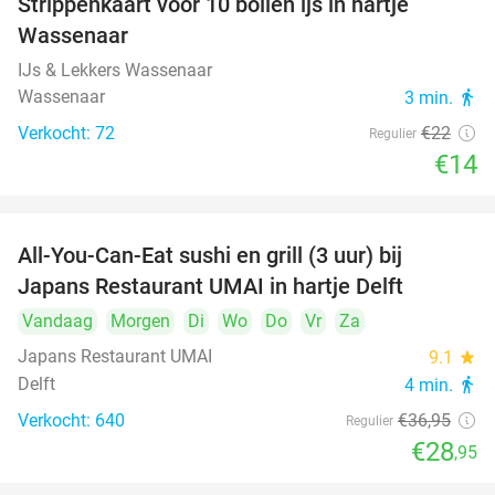
Strippenkaart voor 10 bollen ijs in hartje
36%
Wassenaar
IJs & Lekkers Wassenaar
Wassenaar
3 min.
directions_walk
Verkocht: 72
€22
Regulier
€14
All-You-Can-Eat sushi en grill (3 uur) bij
22%
Japans Restaurant UMAI in hartje Delft
Vandaag
Morgen
Di
Wo
Do
Vr
Za
Japans Restaurant UMAI
9.1
star
Delft
4 min.
directions_walk
Verkocht: 640
€36
,95
Regulier
€28
,95