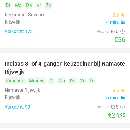
Di
Wo
Do
Vr
Za
Restaurant Savarin
9.5
star
Rijswijk
4 min.
directions_car
Verkocht: 172
€70
Regulier
€56
Indiaas 3- of 4-gangen keuzediner bij Namaste
29%
Rijswijk
Vandaag
Morgen
Di
Wo
Do
Vr
Za
Namaste Rijswijk
9.5
star
Rijswijk
5 min.
directions_car
Verkocht: 99
€35
Regulier
€24
,95