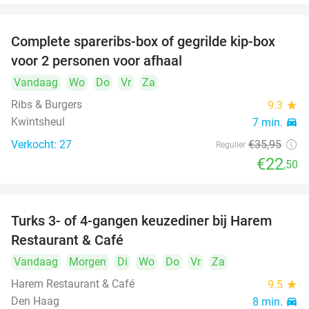
Complete spareribs-box of gegrilde kip-box
37%
voor 2 personen voor afhaal
Vandaag
Wo
Do
Vr
Za
Ribs & Burgers
9.3
star
Kwintsheul
7 min.
directions_car
Verkocht: 27
€35
,95
Regulier
€22
,50
Turks 3- of 4-gangen keuzediner bij Harem
45%
Restaurant & Café
Vandaag
Morgen
Di
Wo
Do
Vr
Za
Harem Restaurant & Café
9.5
star
Den Haag
8 min.
directions_car