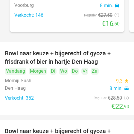
Voorburg
8 min.
directions_car
Verkocht: 146
€27
,50
Regulier
€16
,50
Bowl naar keuze + bijgerecht of gyoza +
20%
frisdrank of bier in hartje Den Haag
Vandaag
Morgen
Di
Wo
Do
Vr
Za
Momiji Sushi
9.3
star
Den Haag
8 min.
directions_car
Verkocht: 352
€28
,50
Regulier
€22
,90
Bowl naar keuze + bijgerecht of gyoza +
20%