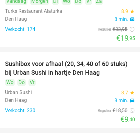
Vandaag
Morgen
Di
Wo
Do
Vr
Za
Turks Restaurant Alaturka
8.9
star
Den Haag
8 min.
directions_car
Verkocht: 174
€33
,95
Regulier
€19
,95
Sushibox voor afhaal (20, 34, 40 of 60 stuks)
49%
bij Urban Sushi in hartje Den Haag
Wo
Do
Vr
Urban Sushi
8.7
star
Den Haag
8 min.
directions_car
Verkocht: 230
€18
,50
Regulier
€9
,40