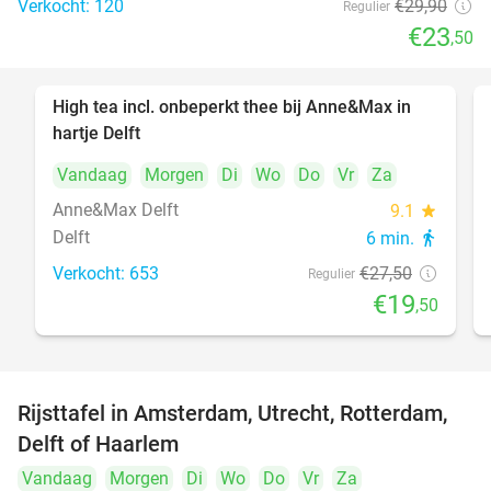
Verkocht: 120
€29
,90
Regulier
€23
,50
High tea incl. onbeperkt thee bij Anne&Max in
29%
hartje Delft
Vandaag
Morgen
Di
Wo
Do
Vr
Za
Anne&Max Delft
9.1
star
Delft
6 min.
directions_walk
Verkocht: 653
€27
,50
Regulier
€19
,50
Rijsttafel in Amsterdam, Utrecht, Rotterdam,
19%
Delft of Haarlem
Vandaag
Morgen
Di
Wo
Do
Vr
Za