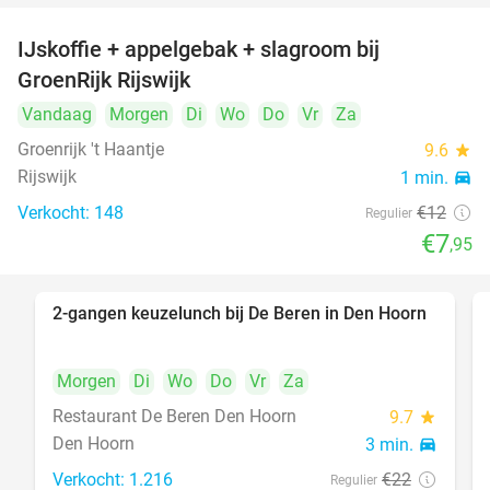
IJskoffie + appelgebak + slagroom bij
34%
GroenRijk Rijswijk
Vandaag
Morgen
Di
Wo
Do
Vr
Za
Groenrijk 't Haantje
9.6
star
Rijswijk
1 min.
directions_car
Verkocht: 148
€12
Regulier
€7
,95
2-gangen keuzelunch bij De Beren in Den Hoorn
43%
Morgen
Di
Wo
Do
Vr
Za
Restaurant De Beren Den Hoorn
9.7
star
Den Hoorn
3 min.
directions_car
Verkocht: 1.216
€22
Regulier