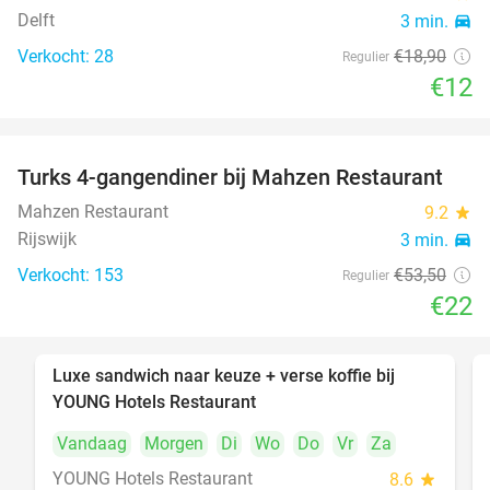
Delft
3 min.
directions_car
Verkocht: 28
€18
,90
Regulier
€12
Turks 4-gangendiner bij Mahzen Restaurant
59%
Mahzen Restaurant
9.2
star
Rijswijk
3 min.
directions_car
Verkocht: 153
€53
,50
Regulier
€22
Luxe sandwich naar keuze + verse koffie bij
50%
YOUNG Hotels Restaurant
Vandaag
Morgen
Di
Wo
Do
Vr
Za
YOUNG Hotels Restaurant
8.6
star