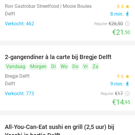
Ron Gastrobar Streetfood | Mooie Boules
8.4
star
Delft
8 min.
directions_walk
Verkocht: 462
€26
,50
Regulier
€21
,50
2-gangendiner à la carte bij Bregje Delft
12%
Vandaag
Morgen
Di
Wo
Do
Vr
Za
Bregje Delft
9.6
star
Delft
9 min.
directions_walk
Verkocht: 773
€17
Regulier
€14
,95
All-You-Can-Eat sushi en grill (2,5 uur) bij
15%