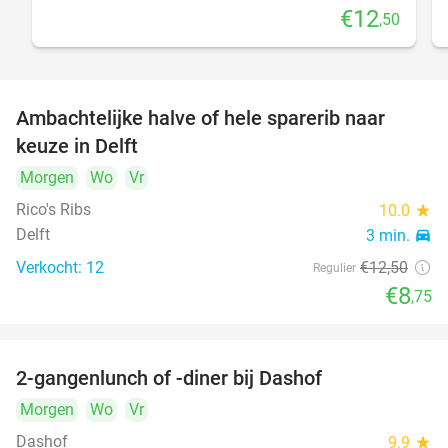
€12
,50
Ambachtelijke halve of hele sparerib naar
30%
keuze in Delft
Morgen
Wo
Vr
Rico's Ribs
10.0
star
Delft
3 min.
directions_car
Verkocht: 12
€12
,50
Regulier
€8
,75
2-gangenlunch of -diner bij Dashof
37%
Morgen
Wo
Vr
Dashof
9.9
star