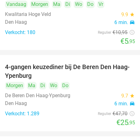
Vandaag
Morgen
Ma
Di
Wo
Do
Vr
Kwalitaria Hoge Veld
9.9
star
Den Haag
6 min.
directions_car
Verkocht: 180
€10
,95
Regulier
€5
,95
4-gangen keuzediner bij De Beren Den Haag-
46%
Ypenburg
Morgen
Ma
Di
Wo
Do
De Beren Den Haag-Ypenburg
9.7
star
Den Haag
6 min.
directions_car
Verkocht: 1.289
€47
,70
Regulier
€25
,95