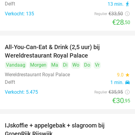
Delft
13 min.
directions_walk
Verkocht: 135
€33
,50
Regulier
€28
,50
All-You-Can-Eat & Drink (2,5 uur) bij
14%
Wereldrestaurant Royal Palace
Vandaag
Morgen
Ma
Di
Wo
Do
Vr
Wereldrestaurant Royal Palace
9.0
star
Delft
1 min.
directions_car
Verkocht: 5.475
€35
,95
Regulier
€30
,95
IJskoffie + appelgebak + slagroom bij
34%
GroenRijk Rijswijk