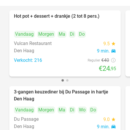
Hot pot + dessert + drankje (2 tot 8 pers.)
38%
Vandaag
Morgen
Ma
Di
Do
Vulcan Restaurant
9.5
star
Den Haag
9 min.
directions_car
Verkocht: 216
€40
Regulier
€24
,95
3-gangen keuzediner bij Du Passage in hartje
47%
Den Haag
Vandaag
Morgen
Ma
Di
Wo
Do
Du Passage
9.0
star
Den Haag
9 min.
directions_car