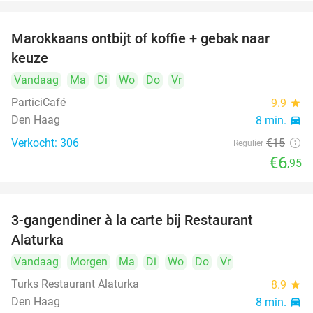
Marokkaans ontbijt of koffie + gebak naar
54%
keuze
Vandaag
Ma
Di
Wo
Do
Vr
ParticiCafé
9.9
star
Den Haag
8 min.
directions_car
Verkocht: 306
€15
Regulier
€6
,95
3-gangendiner à la carte bij Restaurant
41%
Alaturka
Vandaag
Morgen
Ma
Di
Wo
Do
Vr
Turks Restaurant Alaturka
8.9
star
Den Haag
8 min.
directions_car