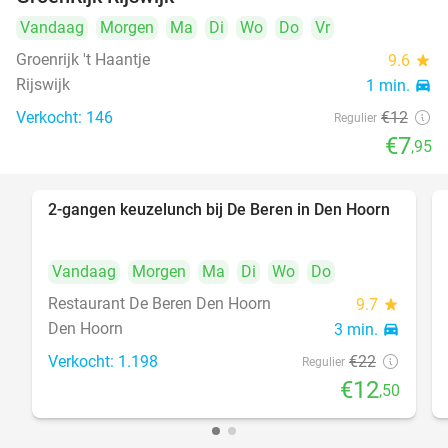
Vandaag
Morgen
Ma
Di
Wo
Do
Vr
Groenrijk 't Haantje
9.6
star
Rijswijk
1 min.
directions_car
Verkocht: 146
€12
Regulier
€7
,95
2-gangen keuzelunch bij De Beren in Den Hoorn
43%
Vandaag
Morgen
Ma
Di
Wo
Do
Restaurant De Beren Den Hoorn
9.7
star
Den Hoorn
3 min.
directions_car
Verkocht: 1.198
€22
Regulier
€12
,50