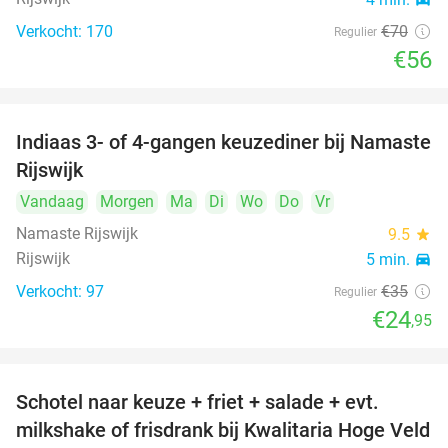
Verkocht: 170
€70
Regulier
€56
Indiaas 3- of 4-gangen keuzediner bij Namaste
29%
Rijswijk
Vandaag
Morgen
Ma
Di
Wo
Do
Vr
Namaste Rijswijk
9.5
star
Rijswijk
5 min.
directions_car
Verkocht: 97
€35
Regulier
€24
,95
Schotel naar keuze + friet + salade + evt.
46%
milkshake of frisdrank bij Kwalitaria Hoge Veld