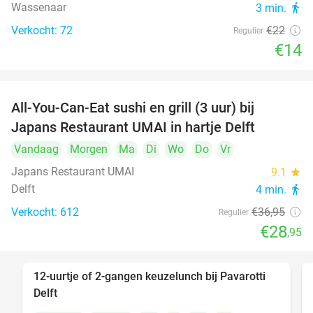
Wassenaar
3 min.
directions_walk
Verkocht: 72
€22
Regulier
€14
All-You-Can-Eat sushi en grill (3 uur) bij
22%
Japans Restaurant UMAI in hartje Delft
Vandaag
Morgen
Ma
Di
Wo
Do
Vr
Japans Restaurant UMAI
9.1
star
Delft
4 min.
directions_walk
Verkocht: 612
€36
,95
Regulier
€28
,95
12-uurtje of 2-gangen keuzelunch bij Pavarotti
31%
Delft