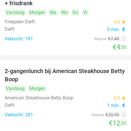
+ frisdrank
food
Vandaag
Morgen
Ma
Wo
Do
Vr
Frietplein Delft
9.8
star
Delft
0 min.
directions_walk
Verkocht: 181
€7
,40
Regulier
€4
,50
2-gangenlunch bij American Steakhouse Betty
40%
Boop
Vandaag
Morgen
American Steakhouse Betty Boop
9.8
star
Delft
1 min.
directions_walk
Verkocht: 281
€20
,90
Regulier
€12
,50