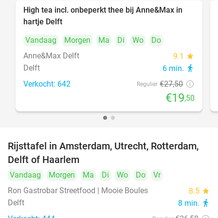
High tea incl. onbeperkt thee bij Anne&Max in
29%
hartje Delft
Vandaag
Morgen
Ma
Di
Wo
Do
Anne&Max Delft
9.1
star
Delft
6 min.
directions_walk
Verkocht: 642
€27
,50
Regulier
€19
,50
Rijsttafel in Amsterdam, Utrecht, Rotterdam,
19%
Delft of Haarlem
Vandaag
Morgen
Ma
Di
Wo
Do
Vr
Ron Gastrobar Streetfood | Mooie Boules
8.5
star
Delft
8 min.
directions_walk