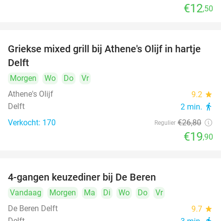
€12
,50
Griekse mixed grill bij Athene's Olijf in hartje
26%
Delft
Morgen
Wo
Do
Vr
Athene's Olijf
9.2
star
Delft
2 min.
directions_walk
Verkocht: 170
€26
,80
Regulier
€19
,90
4-gangen keuzediner bij De Beren
46%
Vandaag
Morgen
Ma
Di
Wo
Do
Vr
De Beren Delft
9.7
star
Delft