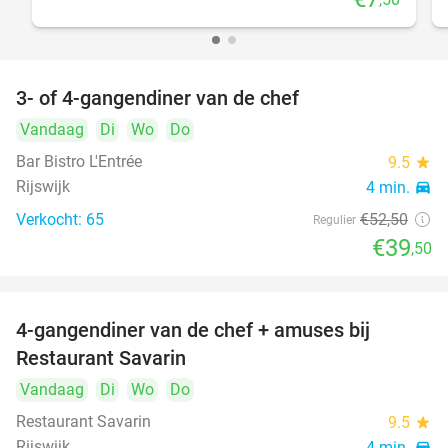
3- of 4-gangendiner van de chef
25%
Vandaag
Di
Wo
Do
Bar Bistro L'Entrée
9.5
star
Rijswijk
4 min.
directions_car
Verkocht: 65
€52
,50
Regulier
€39
,50
4-gangendiner van de chef + amuses bij
20%
Restaurant Savarin
Vandaag
Di
Wo
Do
Restaurant Savarin
9.5
star
Rijswijk
4 min.
directions_car