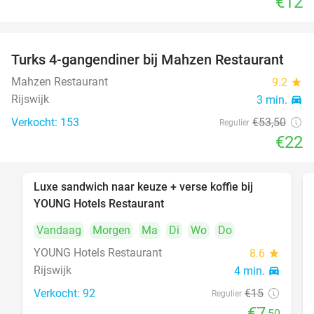
€12
Turks 4-gangendiner bij Mahzen Restaurant
59%
Mahzen Restaurant
9.2
star
Rijswijk
3 min.
directions_car
Verkocht: 153
€53
,50
Regulier
€22
Luxe sandwich naar keuze + verse koffie bij
50%
YOUNG Hotels Restaurant
Vandaag
Morgen
Ma
Di
Wo
Do
YOUNG Hotels Restaurant
8.6
star
Rijswijk
4 min.
directions_car
Verkocht: 92
€15
Regulier
€7
,50