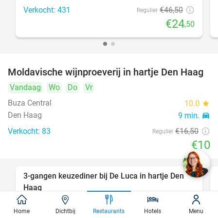
Verkocht: 431
€46
,50
Regulier
€24
,50
Moldavische wijnproeverij in hartje Den Haag
39%
Vandaag
Wo
Do
Vr
Buza Central
10.0
star
Den Haag
9 min.
directions_car
Verkocht: 83
€16
,50
Regulier
€10
3-gangen keuzediner bij De Luca in hartje Den
47%
Haag
Vandaag
Morgen
Ma
Di
Wo
Do
Home
Dichtbij
Restaurants
Hotels
Menu