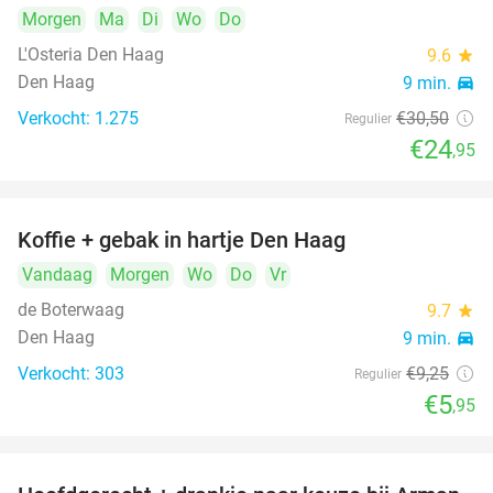
Morgen
Ma
Di
Wo
Do
L'Osteria Den Haag
9.6
star
Den Haag
9 min.
directions_car
Verkocht: 1.275
€30
,50
Regulier
€24
,95
Koffie + gebak in hartje Den Haag
36%
Vandaag
Morgen
Wo
Do
Vr
de Boterwaag
9.7
star
Den Haag
9 min.
directions_car
Verkocht: 303
€9
,25
Regulier
€5
,95