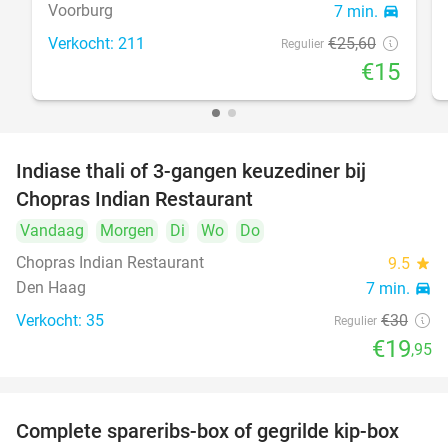
Voorburg
7 min.
directions_car
Verkocht: 211
€25
,60
Regulier
€15
Indiase thali of 3-gangen keuzediner bij
34%
Chopras Indian Restaurant
Vandaag
Morgen
Di
Wo
Do
Chopras Indian Restaurant
9.5
star
Den Haag
7 min.
directions_car
Verkocht: 35
€30
Regulier
€19
,95
Complete spareribs-box of gegrilde kip-box
37%