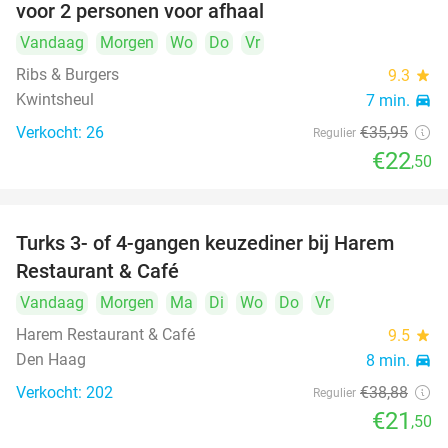
voor 2 personen voor afhaal
Vandaag
Morgen
Wo
Do
Vr
Ribs & Burgers
9.3
star
Kwintsheul
7 min.
directions_car
Verkocht: 26
€35
,95
Regulier
€22
,50
Turks 3- of 4-gangen keuzediner bij Harem
45%
Restaurant & Café
Vandaag
Morgen
Ma
Di
Wo
Do
Vr
Harem Restaurant & Café
9.5
star
Den Haag
8 min.
directions_car
Verkocht: 202
€38
,88
Regulier
€21
,50