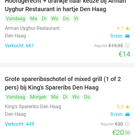
Hoofdgerecht + drankje naar keuze bij Arman
30%
Uyghur Restaurant in hartje Den Haag
Vandaag
Ma
Di
Wo
Do
Vr
Arman Uyghur Restaurant
9.7
star
Den Haag
9 min.
directions_car
Verkocht: 661
€19
,95
Regulier
€14
Grote spareribsschotel of mixed grill (1 of 2
32%
pers) bij King's Spareribs Den Haag
Vandaag
Morgen
Ma
Di
Wo
Do
King's Spareribs Den Haag
8.5
star
Den Haag
9 min.
directions_car
Verkocht: 449
€30
Regulier
€20
,50