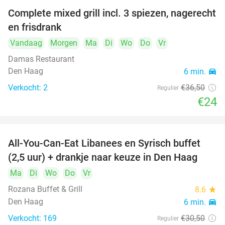
Complete mixed grill incl. 3 spiezen, nagerecht
34%
en frisdrank
Vandaag
Morgen
Ma
Di
Wo
Do
Vr
Damas Restaurant
Den Haag
6 min.
directions_car
Verkocht: 2
€36
,50
Regulier
€24
All-You-Can-Eat Libanees en Syrisch buffet
31%
(2,5 uur) + drankje naar keuze in Den Haag
Ma
Di
Wo
Do
Vr
Rozana Buffet & Grill
8.6
star
Den Haag
6 min.
directions_car
Verkocht: 169
€30
,50
Regulier