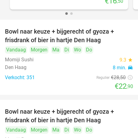
€16
,50
Bowl naar keuze + bijgerecht of gyoza +
20%
frisdrank of bier in hartje Den Haag
Vandaag
Morgen
Ma
Di
Wo
Do
Momiji Sushi
9.3
star
Den Haag
8 min.
directions_car
Verkocht: 351
€28
,50
Regulier
€22
,90
Bowl naar keuze + bijgerecht of gyoza +
20%
frisdrank of bier in hartje Den Haag
Vandaag
Morgen
Ma
Di
Wo
Do