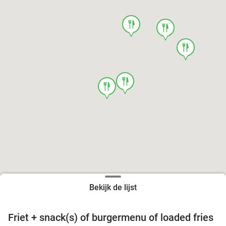
food
food
food
food
food
Bekijk de lijst
Friet + snack(s) of burgermenu of loaded fries
39%
food
food