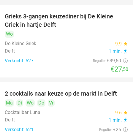
Grieks 3-gangen keuzediner bij De Kleine
30%
Griek in hartje Delft
Wo
De Kleine Griek
9.9
star
Delft
1 min.
directions_walk
Verkocht: 527
€39
,50
Regulier
€27
,50
2 cocktails naar keuze op de markt in Delft
50%
Ma
Di
Wo
Do
Vr
Cocktailbar Luna
9.6
star
Delft
1 min.
directions_walk
Verkocht: 621
€25
Regulier