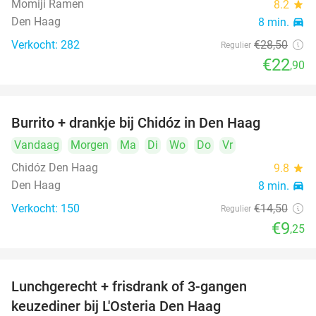
Momiji Ramen
8.2
star
Den Haag
8 min.
directions_car
Verkocht: 282
€28
,50
Regulier
€22
,90
Burrito + drankje bij Chidóz in Den Haag
36%
Vandaag
Morgen
Ma
Di
Wo
Do
Vr
Chidóz Den Haag
9.8
star
Den Haag
8 min.
directions_car
Verkocht: 150
€14
,50
Regulier
€9
,25
Lunchgerecht + frisdrank of 3-gangen
18%
keuzediner bij L'Osteria Den Haag