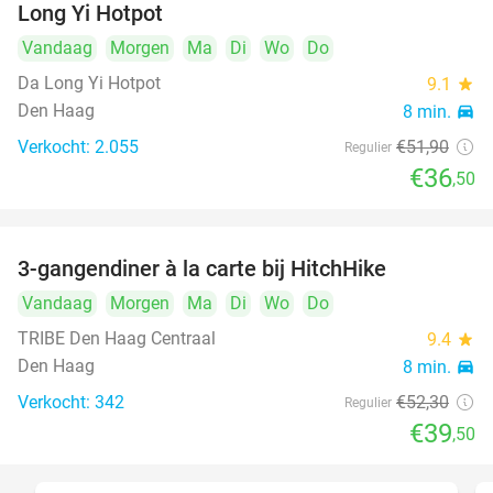
Long Yi Hotpot
Vandaag
Morgen
Ma
Di
Wo
Do
Da Long Yi Hotpot
9.1
star
Den Haag
8 min.
directions_car
Verkocht: 2.055
€51
,90
Regulier
€36
,50
3-gangendiner à la carte bij HitchHike
24%
Vandaag
Morgen
Ma
Di
Wo
Do
TRIBE Den Haag Centraal
9.4
star
Den Haag
8 min.
directions_car
Verkocht: 342
€52
,30
Regulier
€39
,50