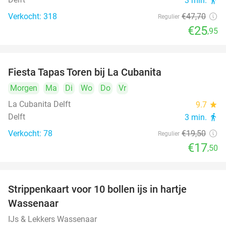
3 min.
directions_walk
Verkocht: 318
€47
,70
Regulier
€25
,95
Fiesta Tapas Toren bij La Cubanita
10%
Morgen
Ma
Di
Wo
Do
Vr
La Cubanita Delft
9.7
star
Delft
3 min.
directions_walk
Verkocht: 78
€19
,50
Regulier
€17
,50
Strippenkaart voor 10 bollen ijs in hartje
36%
Wassenaar
IJs & Lekkers Wassenaar