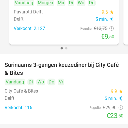
Vandaag
Morgen
Ma
Di
Wo
Do
Pavarotti Delft
9.6
star
Delft
5 min.
directions_walk
Verkocht: 2.127
€13
,75
Regulier
€9
,50
Surinaams 3-gangen keuzediner bij City Café
21%
& Bites
Vandaag
Di
Wo
Do
Vr
City Café & Bites
9.9
star
Delft
5 min.
directions_walk
Verkocht: 116
€29
,90
Regulier
€23
,50