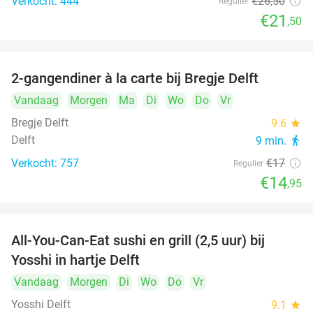
Verkocht: 444
€26
,50
Regulier
€21
,50
2-gangendiner à la carte bij Bregje Delft
12%
Vandaag
Morgen
Ma
Di
Wo
Do
Vr
Bregje Delft
9.6
star
Delft
9 min.
directions_walk
Verkocht: 757
€17
Regulier
€14
,95
All-You-Can-Eat sushi en grill (2,5 uur) bij
15%
Yosshi in hartje Delft
Vandaag
Morgen
Di
Wo
Do
Vr
Yosshi Delft
9.1
star