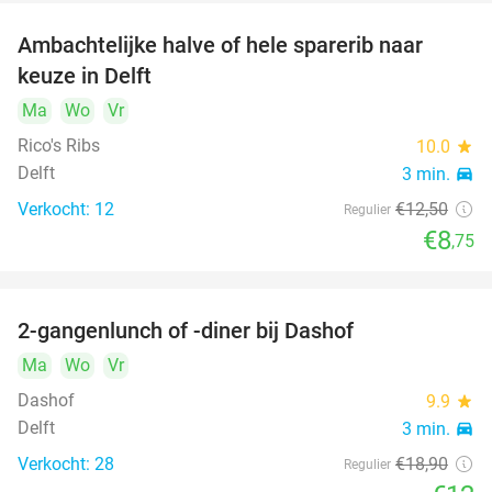
Ambachtelijke halve of hele sparerib naar
30%
keuze in Delft
Ma
Wo
Vr
Rico's Ribs
10.0
star
Delft
3 min.
directions_car
Verkocht: 12
€12
,50
Regulier
€8
,75
2-gangenlunch of -diner bij Dashof
37%
Ma
Wo
Vr
Dashof
9.9
star
Delft
3 min.
directions_car
Verkocht: 28
€18
,90
Regulier