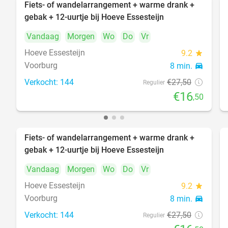
Fiets- of wandelarrangement + warme drank +
40%
gebak + 12-uurtje bij Hoeve Essesteijn
Vandaag
Morgen
Wo
Do
Vr
Hoeve Essesteijn
9.2
star
Voorburg
8 min.
directions_car
Verkocht: 144
€27
,50
Regulier
€16
,50
Fiets- of wandelarrangement + warme drank +
40%
gebak + 12-uurtje bij Hoeve Essesteijn
Vandaag
Morgen
Wo
Do
Vr
Hoeve Essesteijn
9.2
star
Voorburg
8 min.
directions_car
Verkocht: 144
€27
,50
Regulier