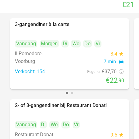
€21
3-gangendiner à la carte
39%
Vandaag
Morgen
Di
Wo
Do
Vr
Il Pomodoro.
8.4
star
Voorburg
7 min.
directions_car
Verkocht: 154
€37
,70
Regulier
€22
,90
2- of 3-gangendiner bij Restaurant Donati
41%
Vandaag
Di
Wo
Do
Vr
Restaurant Donati
9.5
star