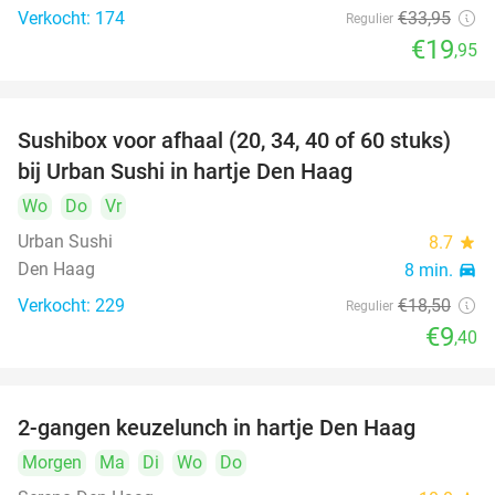
Verkocht: 174
€33
,95
Regulier
€19
,95
Sushibox voor afhaal (20, 34, 40 of 60 stuks)
49%
bij Urban Sushi in hartje Den Haag
Wo
Do
Vr
Urban Sushi
8.7
star
Den Haag
8 min.
directions_car
Verkocht: 229
€18
,50
Regulier
€9
,40
2-gangen keuzelunch in hartje Den Haag
43%
Morgen
Ma
Di
Wo
Do