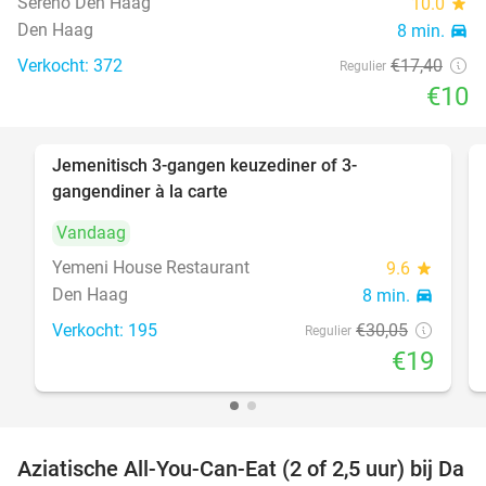
Sereno Den Haag
10.0
star
Den Haag
8 min.
directions_car
Verkocht: 372
€17
,40
Regulier
€10
Jemenitisch 3-gangen keuzediner of 3-
37%
gangendiner à la carte
Vandaag
Yemeni House Restaurant
9.6
star
Den Haag
8 min.
directions_car
Verkocht: 195
€30
,05
Regulier
€19
Aziatische All-You-Can-Eat (2 of 2,5 uur) bij Da
30%