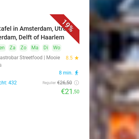
19%
ttafel in Amsterdam, Utrecht,
erdam, Delft of Haarlem
en
Za
Zo
Ma
Di
Wo
astrobar Streetfood | Mooie
8.5
star
s
8 min.
directions_walk
cht: 432
€26
,50
Regulier
€21
,50