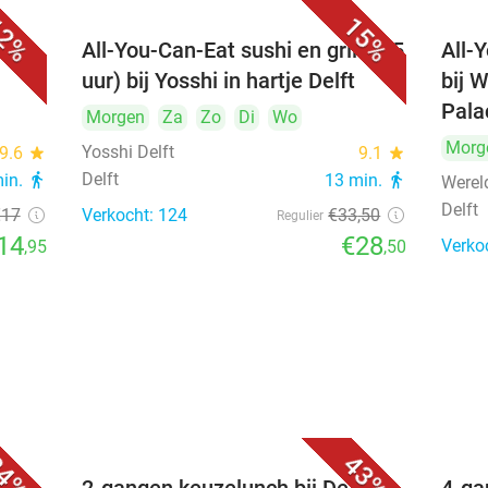
2%
15%
All-You-Can-Eat sushi en grill (2,5
All-
uur) bij Yosshi in hartje Delft
bij 
Pala
Morgen
Za
Zo
Di
Wo
Morg
Yosshi Delft
9.6
star
9.1
star
Delft
min.
directions_walk
13 min.
directions_walk
Werel
Delft
€17
Verkocht: 124
€33
,50
Regulier
14
€28
Verko
,95
,50
4%
43%