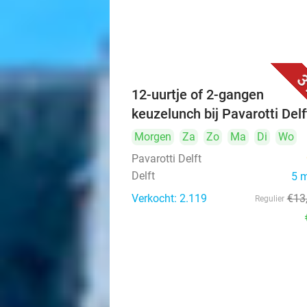
3
12-uurtje of 2-gangen
keuzelunch bij Pavarotti Delf
Morgen
Za
Zo
Ma
Di
Wo
Pavarotti Delft
Delft
5 
Verkocht: 2.119
€13
Regulier