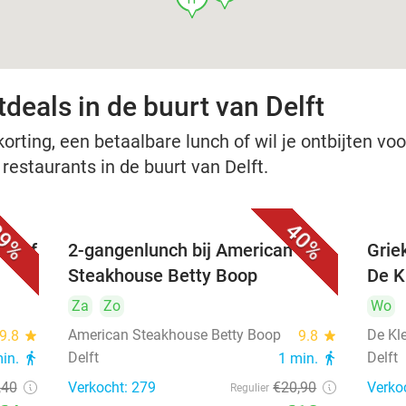
deals in de buurt van Delft
rting, een betaalbare lunch of wil je ontbijten voor
 restaurants in de buurt van Delft.
9%
40%
nu of
2-gangenlunch bij American
Grie
Steakhouse Betty Boop
De Kl
Za
Zo
Wo
American Steakhouse Betty Boop
De Kle
9.8
star
9.8
star
Delft
Delft
min.
directions_walk
1 min.
directions_walk
,40
Verkocht: 279
€20
,90
Verko
Regulier