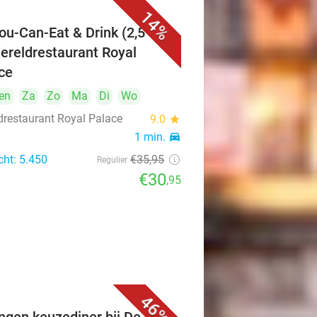
14%
You-Can-Eat & Drink (2,5 uur)
Wereldrestaurant Royal
ce
en
Za
Zo
Ma
Di
Wo
drestaurant Royal Palace
9.0
star
1 min.
directions_car
cht: 5.450
€35
,95
Regulier
€30
,95
46%