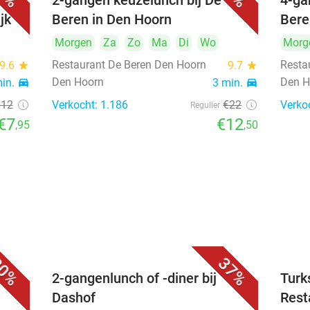
2-gangen keuzelunch bij De
4-ga
jk
Beren in Den Hoorn
Bere
Morgen
Za
Zo
Ma
Di
Wo
Morg
Restaurant De Beren Den Hoorn
Resta
9.6
star
9.7
star
Den Hoorn
Den H
min.
directions_car
3 min.
directions_car
€12
Verkocht: 1.186
€22
Verko
Regulier
€7
€12
,95
,50
0%
37%
2-gangenlunch of -diner bij
Turk
Dashof
Rest