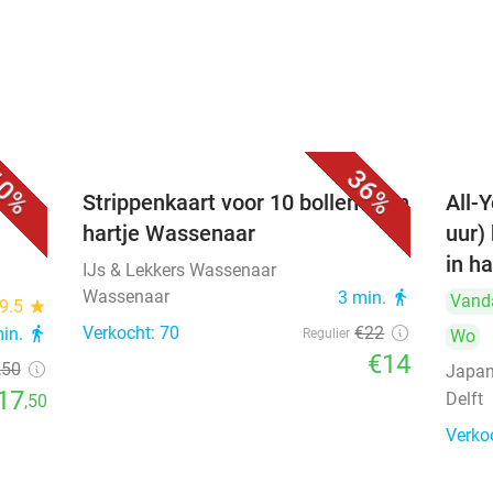
0%
36%
Strippenkaart voor 10 bollen ijs in
All-Y
hartje Wassenaar
uur)
in ha
IJs & Lekkers Wassenaar
Wassenaar
3 min.
directions_walk
Vand
9.5
star
Verkocht: 70
€22
min.
directions_walk
Regulier
Wo
€14
,50
Japan
17
Delft
,50
Verko