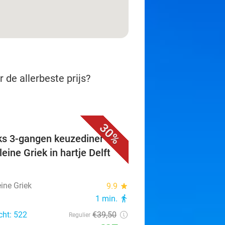
 de allerbeste prijs?
30%
ks 3-gangen keuzediner bij
eine Griek in hartje Delft
ine Griek
9.9
star
1 min.
directions_walk
cht: 522
€39
,50
Regulier