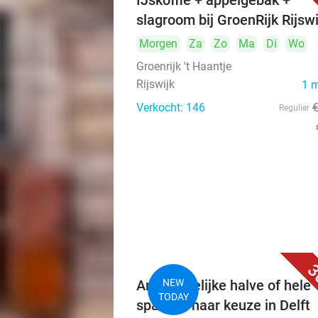
IJskoffie + appelgebak +
slagroom bij GroenRijk Rijswi
Morgen
Za
Zo
Ma
Di
Wo
Groenrijk 't Haantje
Rijswijk
1 
Verkocht: 146
Regulier
3
Ambachtelijke halve of hele
NEW
TODAY
sparerib naar keuze in Delft