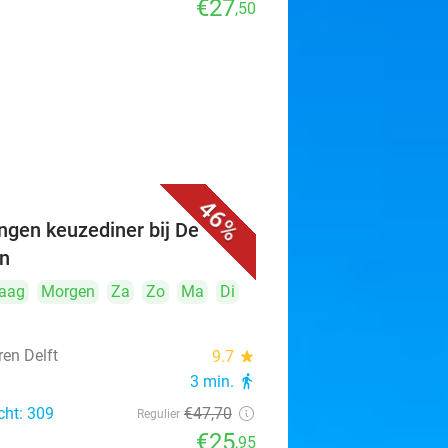
€27
,50
46%
ngen keuzediner bij De
n
aag
Morgen
Za
Zo
Ma
Di
ren Delft
9.7
star
3 min.
directions_walk
cht: 309
€47
,70
Regulier
€25
,95