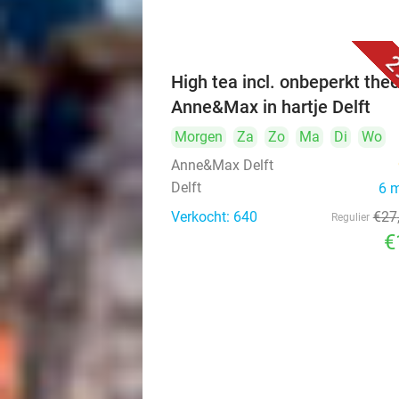
2
High tea incl. onbeperkt thee
Anne&Max in hartje Delft
Morgen
Za
Zo
Ma
Di
Wo
Anne&Max Delft
Delft
6 
Verkocht: 640
€27
Regulier
€