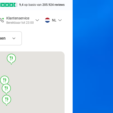
9,4
op basis van
205.924 reviews
Klantenservice
NL
Bereikbaar tot 23:00
nen
food
food
food
food