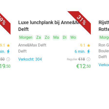
9%
31%
 bij
Luxe lunchplank bij Anne&Max in
Rijs
Delft
Rott
Morgen
Za
Zo
Ma
Di
Wo
Morg
Anne&Max Delft
Ron G
9.1
star
9.1
star
Boule
Delft
min.
directions_walk
6 min.
directions_walk
Delft
,50
Verkocht: 304
€18
Regulier
Verko
19
€12
,50
,50