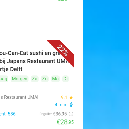
22%
ou-Can-Eat sushi en grill (3
 bij Japans Restaurant UMAI
rtje Delft
aag
Morgen
Za
Zo
Ma
Di
s Restaurant UMAI
9.1
star
4 min.
directions_walk
cht: 586
€36
,95
Regulier
€28
,95