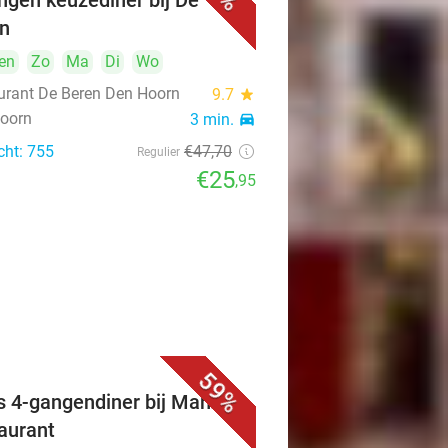
ngen keuzediner bij De
n
en
Zo
Ma
Di
Wo
urant De Beren Den Hoorn
9.7
star
oorn
3 min.
directions_car
cht: 755
€47
,70
Regulier
€25
,95
59%
s 4-gangendiner bij Mahzen
aurant