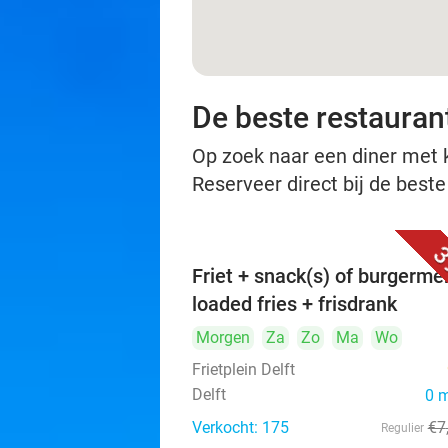
De beste restaurant
Op zoek naar een diner met ko
Reserveer direct bij de beste
3
Friet + snack(s) of burgerme
loaded fries + frisdrank
Morgen
Za
Zo
Ma
Wo
Frietplein Delft
Delft
0 
Verkocht: 175
€7
Regulier