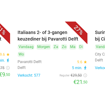
1%
27%
Italiaans 2- of 3-gangen
Suri
t
keuzediner bij Pavarotti Delft
bij C
Vandaag
Morgen
Za
Zo
Ma
Di
Vand
Wo
City C
9.6
star
Delft
min.
directions_walk
Pavarotti Delft
9.6
star
Delft
,75
5 min.
directions_walk
Verko
€9
,50
Verkocht: 577
€29
,50
Regulier
€21
,50