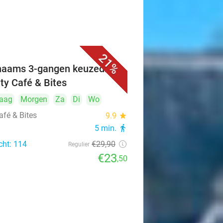
21%
naams 3-gangen keuzediner
ity Café & Bites
aag
Morgen
Za
Di
Wo
afé & Bites
9.9
star
5 min.
directions_walk
cht: 114
€29
,90
Regulier
€23
,50