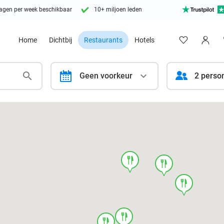
agen per week beschikbaar
10+ miljoen leden
Home
Dichtbij
Restaurants
Hotels
calendar
Geen voorkeur
2 perso
food
food
food
food
food