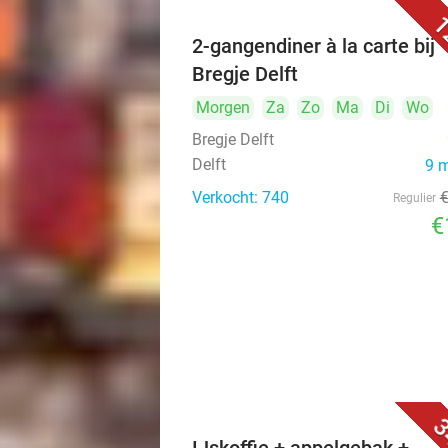
1
2-gangendiner à la carte bij
Bregje Delft
Morgen
Za
Zo
Ma
Di
Wo
Bregje Delft
Delft
9 
Verkocht: 740
Regulier
€
3