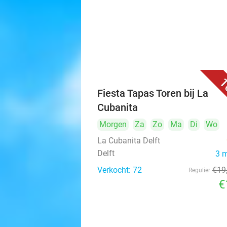
1
Fiesta Tapas Toren bij La
Cubanita
Morgen
Za
Zo
Ma
Di
Wo
La Cubanita Delft
Delft
3 
Verkocht: 72
€19
Regulier
€