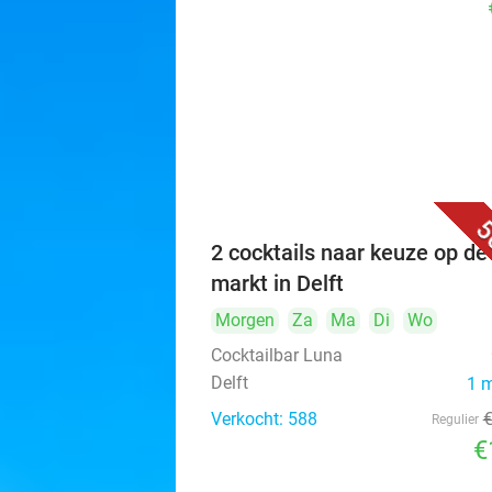
5
2 cocktails naar keuze op de
markt in Delft
Morgen
Za
Ma
Di
Wo
Cocktailbar Luna
Delft
1 
Verkocht: 588
Regulier
€