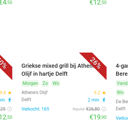
€4
€12
,50
,50
0%
26%
Griekse mixed grill bij Athene's
4-ga
Olijf in hartje Delft
Bere
Morgen
Zo
Wo
Vand
Athene's Olijf
Wo
9.6
star
9.2
star
Delft
min.
directions_walk
2 min.
directions_walk
De Be
Delft
€25
Verkocht: 165
€26
,80
Regulier
12
€19
,50
,90
Verko