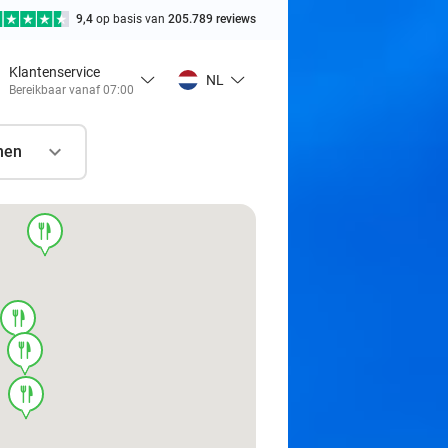
9,4
op basis van
205.789 reviews
Klantenservice
NL
Bereikbaar vanaf 07:00
nen
food
food
food
food