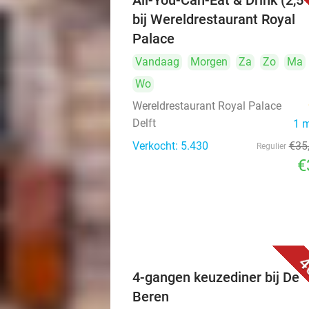
All-You-Can-Eat & Drink (2,5 
bij Wereldrestaurant Royal
Palace
Vandaag
Morgen
Za
Zo
Ma
Wo
Wereldrestaurant Royal Palace
Delft
1 
Verkocht: 5.430
€35
Regulier
€
4
4-gangen keuzediner bij De
Beren