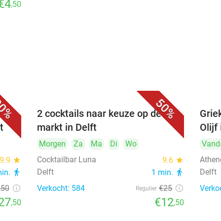
€4
,50
0%
50%
bij
2 cocktails naar keuze op de
Griek
t
markt in Delft
Olijf
Morgen
Za
Ma
Di
Wo
Vand
Cocktailbar Luna
Athene
9.9
star
9.6
star
Delft
Delft
min.
directions_walk
1 min.
directions_walk
,50
Verkocht: 584
€25
Verko
Regulier
27
€12
,50
,50