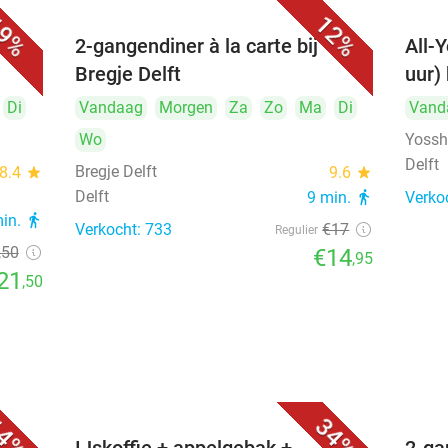
9%
12%
cht,
2-gangendiner à la carte bij
All-Y
Bregje Delft
uur) 
Di
Vandaag
Morgen
Za
Zo
Ma
Di
Vand
Wo
Yosshi
Delft
Bregje Delft
8.4
star
9.6
star
Delft
9 min.
directions_walk
Verko
min.
directions_walk
Verkocht: 733
€17
Regulier
,50
€14
,95
21
,50
4%
34%