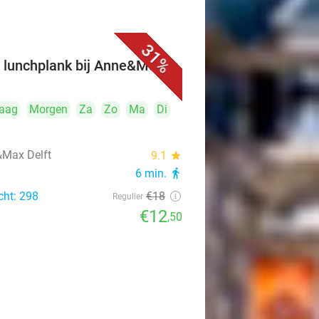
31%
 lunchplank bij Anne&Max in
t
aag
Morgen
Za
Zo
Ma
Di
Max Delft
9.1
star
6 min.
directions_walk
cht: 298
€18
Regulier
€12
,50