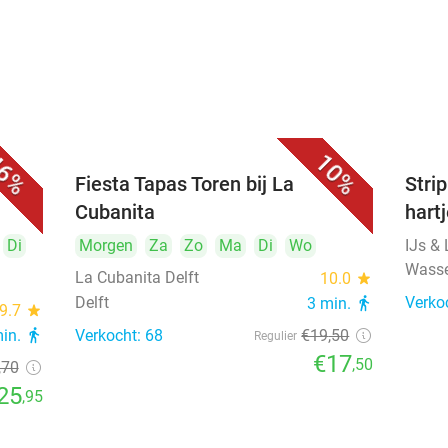
6%
10%
Fiesta Tapas Toren bij La
Strip
Cubanita
hart
Di
Morgen
Za
Zo
Ma
Di
Wo
IJs &
Wass
La Cubanita Delft
10.0
star
Delft
Verko
3 min.
directions_walk
9.7
star
min.
directions_walk
Verkocht: 68
€19
,50
Regulier
€17
,50
,70
25
,95