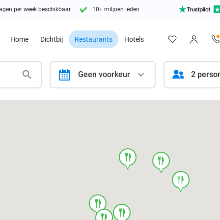
agen per week beschikbaar
10+ miljoen leden
Home
Dichtbij
Restaurants
Hotels
calendar
Geen voorkeur
2 perso
food
food
food
food
food
food