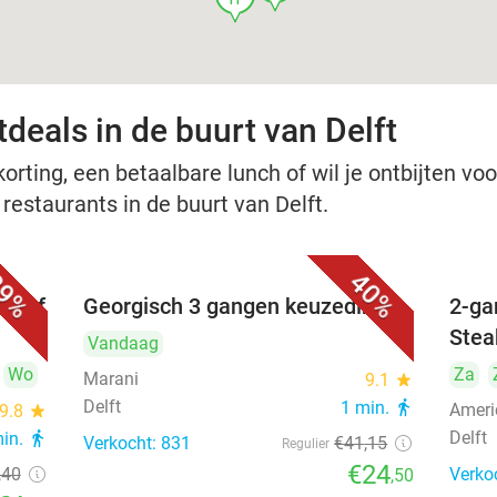
deals in de buurt van Delft
rting, een betaalbare lunch of wil je ontbijten voor
 restaurants in de buurt van Delft.
9%
40%
nu of
Georgisch 3 gangen keuzediner
2-ga
Stea
Vandaag
Wo
Za
Marani
9.1
star
Delft
1 min.
directions_walk
Ameri
9.8
star
Delft
min.
directions_walk
Verkocht: 831
€41
,15
Regulier
€24
,40
Verko
,50