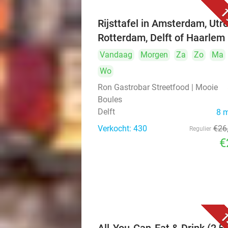
1
Rijsttafel in Amsterdam, Utre
Rotterdam, Delft of Haarlem
Vandaag
Morgen
Za
Zo
Ma
Wo
Ron Gastrobar Streetfood | Mooie
Boules
Delft
8 
Verkocht: 430
€26
Regulier
€
1