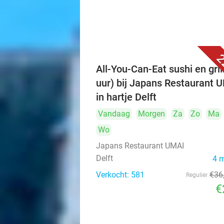
2
All-You-Can-Eat sushi en grill
uur) bij Japans Restaurant 
in hartje Delft
Vandaag
Morgen
Za
Zo
Ma
Wo
Japans Restaurant UMAI
Delft
4 
Verkocht: 581
€36
Regulier
€