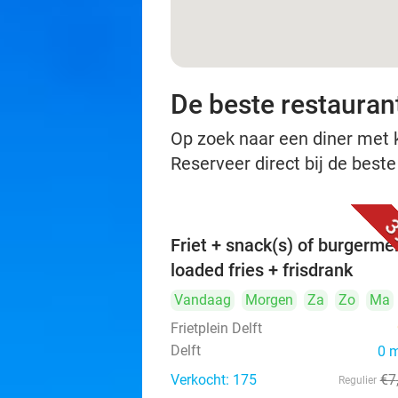
De beste restaurant
Op zoek naar een diner met ko
Reserveer direct bij de beste
3
Friet + snack(s) of burgerme
loaded fries + frisdrank
Vandaag
Morgen
Za
Zo
Ma
Frietplein Delft
Delft
0 
Verkocht: 175
€7
Regulier