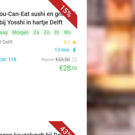
15%
ou-Can-Eat sushi en grill (2,5
bij Yosshi in hartje Delft
aag
Morgen
Za
Zo
Di
Wo
 Delft
9.1
star
13 min.
directions_walk
cht: 118
€33
,50
Regulier
€28
,50
43%