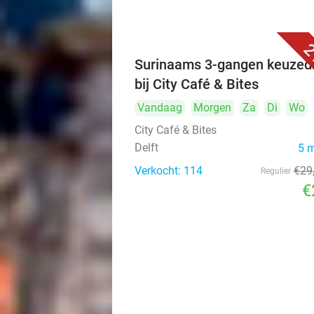
2
Surinaams 3-gangen keuzed
bij City Café & Bites
Vandaag
Morgen
Za
Di
Wo
City Café & Bites
Delft
5 
Verkocht: 114
€29
Regulier
€