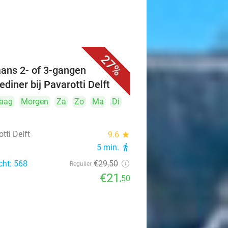
27%
iaans 2- of 3-gangen
ediner bij Pavarotti Delft
aag
Morgen
Za
Zo
Ma
Di
tti Delft
9.6
star
5 min.
directions_walk
cht: 568
€29
,50
Regulier
€21
,50