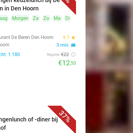
ngen keuzelunch bij De
n in Den Hoorn
aag
Morgen
Za
Zo
Ma
Di
urant De Beren Den Hoorn
9.7
star
oorn
3 min.
directions_car
cht: 1.180
€22
Regulier
€12
,50
37%
ngenlunch of -diner bij
of