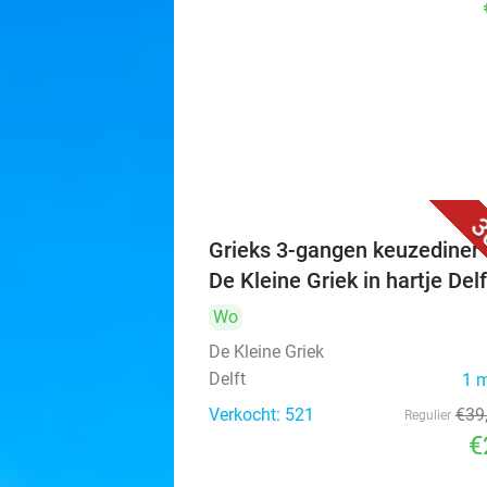
3
Grieks 3-gangen keuzediner 
De Kleine Griek in hartje Delf
Wo
De Kleine Griek
Delft
1 
Verkocht: 521
€39
Regulier
€