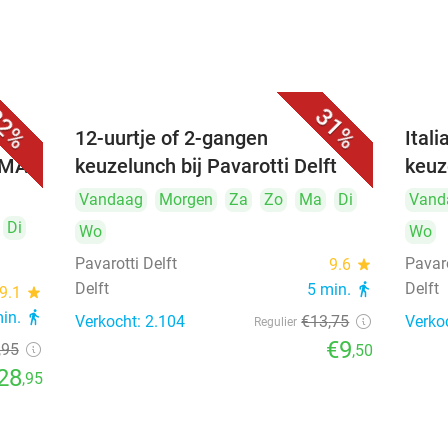
2%
31%
 (3
12-uurtje of 2-gangen
Ital
UMAI
keuzelunch bij Pavarotti Delft
keuz
Vandaag
Morgen
Za
Zo
Ma
Di
Vand
Di
Wo
Wo
Pavarotti Delft
Pavaro
9.6
star
Delft
Delft
5 min.
directions_walk
9.1
star
min.
directions_walk
Verkocht: 2.104
€13
,75
Verko
Regulier
€9
,95
,50
28
,95