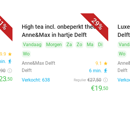
1%
29%
iner
High tea incl. onbeperkt thee bij
Luxe
Anne&Max in hartje Delft
Delf
Vandaag
Morgen
Za
Zo
Ma
Di
Vand
Wo
Wo
9.9
star
min.
directions_walk
Anne&Max Delft
Anne&
9.1
star
Delft
Delft
,90
6 min.
directions_walk
23
,50
Verkocht: 638
€27
,50
Verko
Regulier
€19
,50