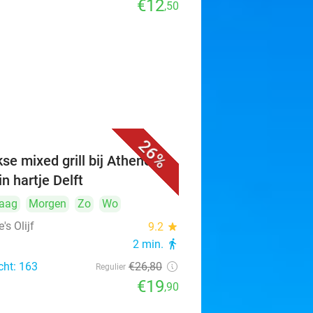
€12
,50
26%
se mixed grill bij Athene's
 in hartje Delft
aag
Morgen
Zo
Wo
's Olijf
9.2
star
2 min.
directions_walk
cht: 163
€26
,80
Regulier
€19
,90