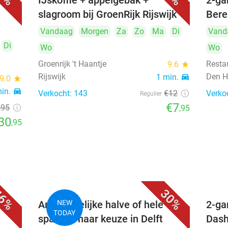
uur)
IJskoffie + appelgebak +
2-ga
slagroom bij GroenRijk Rijswijk
Bere
Vandaag
Morgen
Za
Zo
Ma
Di
Vand
Di
Wo
Wo
Groenrijk 't Haantje
Resta
9.6
star
Rijswijk
Den H
1 min.
directions_car
9.0
star
min.
directions_car
Verkocht: 143
€12
Verko
Regulier
€7
,95
,95
30
,95
6%
30%
Ambachtelijke halve of hele
NEW
2-ga
TODAY
sparerib naar keuze in Delft
Dash