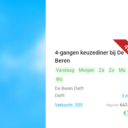
4
4-gangen keuzediner bij De
Beren
Vandaag
Morgen
Za
Zo
Ma
Wo
De Beren Delft
Delft
3 
Verkocht: 305
€47
Regulier
€