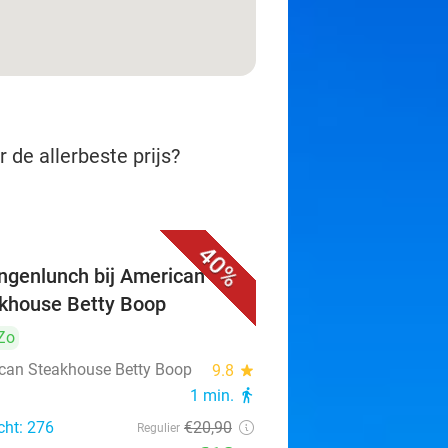
 de allerbeste prijs?
40%
ngenlunch bij American
khouse Betty Boop
Zo
can Steakhouse Betty Boop
9.8
star
1 min.
directions_walk
cht: 276
€20
,90
Regulier