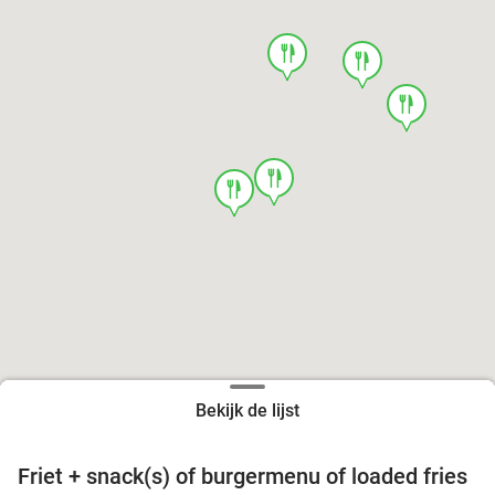
food
food
food
food
food
Bekijk de lijst
Friet + snack(s) of burgermenu of loaded fries
39%
food
food