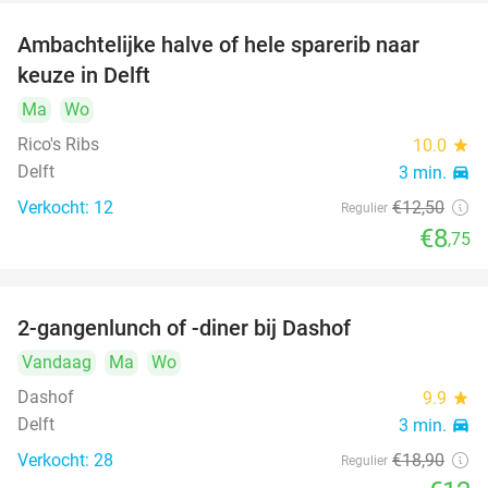
Ambachtelijke halve of hele sparerib naar
30%
keuze in Delft
Ma
Wo
Rico's Ribs
10.0
star
Delft
3 min.
directions_car
Verkocht: 12
€12
,50
Regulier
€8
,75
2-gangenlunch of -diner bij Dashof
37%
Vandaag
Ma
Wo
Dashof
9.9
star
Delft
3 min.
directions_car
Verkocht: 28
€18
,90
Regulier