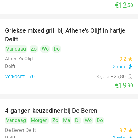
€12
,50
Griekse mixed grill bij Athene's Olijf in hartje
26%
Delft
Vandaag
Zo
Wo
Do
Athene's Olijf
9.2
star
Delft
2 min.
directions_walk
Verkocht: 170
€26
,80
Regulier
€19
,90
4-gangen keuzediner bij De Beren
46%
Vandaag
Morgen
Zo
Ma
Di
Wo
Do
De Beren Delft
9.7
star
Delft