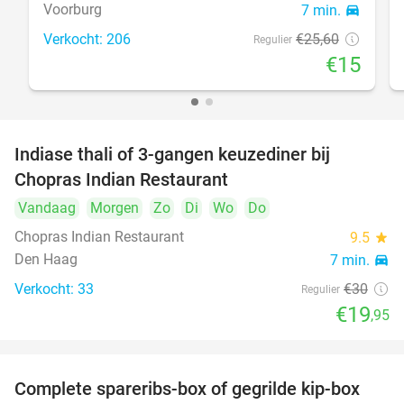
Voorburg
7 min.
directions_car
Verkocht: 206
€25
,60
Regulier
€15
Indiase thali of 3-gangen keuzediner bij
34%
Chopras Indian Restaurant
Vandaag
Morgen
Zo
Di
Wo
Do
Chopras Indian Restaurant
9.5
star
Den Haag
7 min.
directions_car
Verkocht: 33
€30
Regulier
€19
,95
Complete spareribs-box of gegrilde kip-box
37%