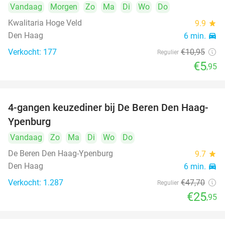
Vandaag
Morgen
Zo
Ma
Di
Wo
Do
Kwalitaria Hoge Veld
9.9
star
Den Haag
6 min.
directions_car
Verkocht: 177
€10
,95
Regulier
€5
,95
4-gangen keuzediner bij De Beren Den Haag-
46%
Ypenburg
Vandaag
Zo
Ma
Di
Wo
Do
De Beren Den Haag-Ypenburg
9.7
star
Den Haag
6 min.
directions_car
Verkocht: 1.287
€47
,70
Regulier
€25
,95