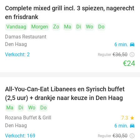
Complete mixed grill incl. 3 spiezen, nagerecht
34%
en frisdrank
Vandaag
Morgen
Zo
Ma
Di
Wo
Do
Damas Restaurant
Den Haag
6 min.
directions_car
Verkocht: 2
€36
,50
Regulier
€24
All-You-Can-Eat Libanees en Syrisch buffet
31%
(2,5 uur) + drankje naar keuze in Den Haag
Ma
Di
Wo
Do
Rozana Buffet & Grill
7.3
star
Den Haag
6 min.
directions_car
Verkocht: 169
€30
,50
Regulier