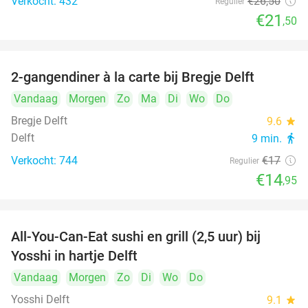
Verkocht: 432
€26
,50
Regulier
€21
,50
2-gangendiner à la carte bij Bregje Delft
12%
Vandaag
Morgen
Zo
Ma
Di
Wo
Do
Bregje Delft
9.6
star
Delft
9 min.
directions_walk
Verkocht: 744
€17
Regulier
€14
,95
All-You-Can-Eat sushi en grill (2,5 uur) bij
15%
Yosshi in hartje Delft
Vandaag
Morgen
Zo
Di
Wo
Do
Yosshi Delft
9.1
star