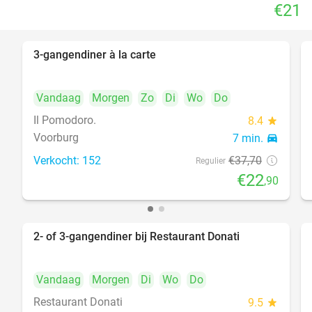
€21
3-gangendiner à la carte
39%
Vandaag
Morgen
Zo
Di
Wo
Do
Il Pomodoro.
8.4
star
Voorburg
7 min.
directions_car
Verkocht: 152
€37
,70
Regulier
€22
,90
2- of 3-gangendiner bij Restaurant Donati
41%
Vandaag
Morgen
Di
Wo
Do
Restaurant Donati
9.5
star