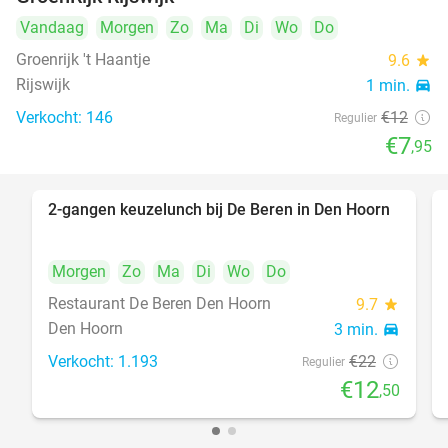
Vandaag
Morgen
Zo
Ma
Di
Wo
Do
Groenrijk 't Haantje
9.6
star
Rijswijk
1 min.
directions_car
Verkocht: 146
€12
Regulier
€7
,95
2-gangen keuzelunch bij De Beren in Den Hoorn
43%
Morgen
Zo
Ma
Di
Wo
Do
Restaurant De Beren Den Hoorn
9.7
star
Den Hoorn
3 min.
directions_car
Verkocht: 1.193
€22
Regulier
€12
,50