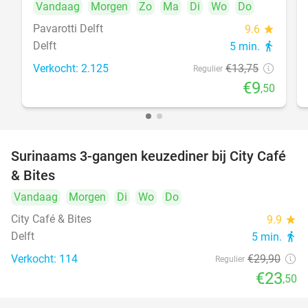
Vandaag
Morgen
Zo
Ma
Di
Wo
Do
Pavarotti Delft
9.6
star
Delft
5 min.
directions_walk
Verkocht: 2.125
€13
,75
Regulier
€9
,50
Surinaams 3-gangen keuzediner bij City Café
21%
& Bites
Vandaag
Morgen
Di
Wo
Do
City Café & Bites
9.9
star
Delft
5 min.
directions_walk
Verkocht: 114
€29
,90
Regulier
€23
,50