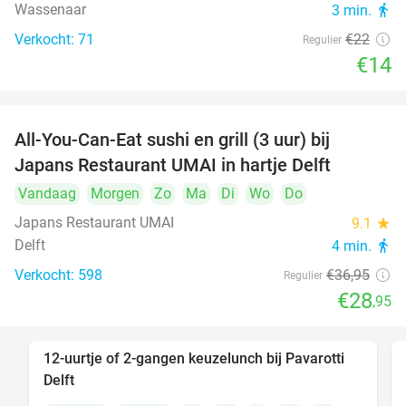
Wassenaar
3 min.
directions_walk
Verkocht: 71
€22
Regulier
€14
All-You-Can-Eat sushi en grill (3 uur) bij
22%
Japans Restaurant UMAI in hartje Delft
Vandaag
Morgen
Zo
Ma
Di
Wo
Do
Japans Restaurant UMAI
9.1
star
Delft
4 min.
directions_walk
Verkocht: 598
€36
,95
Regulier
€28
,95
12-uurtje of 2-gangen keuzelunch bij Pavarotti
31%
Delft