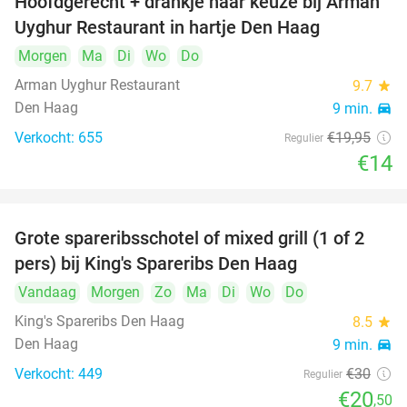
Hoofdgerecht + drankje naar keuze bij Arman
30%
Uyghur Restaurant in hartje Den Haag
Morgen
Ma
Di
Wo
Do
Arman Uyghur Restaurant
9.7
star
Den Haag
9 min.
directions_car
Verkocht: 655
€19
,95
Regulier
€14
Grote spareribsschotel of mixed grill (1 of 2
32%
pers) bij King's Spareribs Den Haag
Vandaag
Morgen
Zo
Ma
Di
Wo
Do
King's Spareribs Den Haag
8.5
star
Den Haag
9 min.
directions_car
Verkocht: 449
€30
Regulier
€20
,50