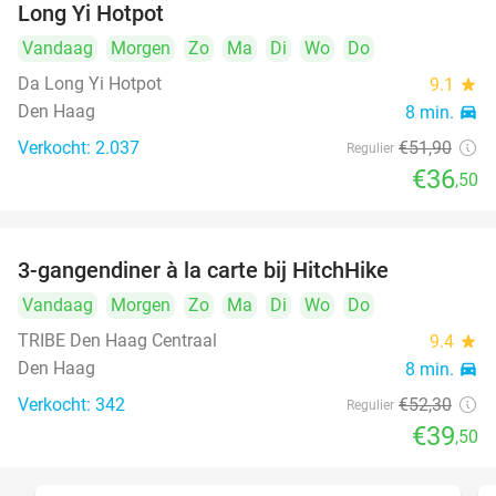
Long Yi Hotpot
Vandaag
Morgen
Zo
Ma
Di
Wo
Do
Da Long Yi Hotpot
9.1
star
Den Haag
8 min.
directions_car
Verkocht: 2.037
€51
,90
Regulier
€36
,50
3-gangendiner à la carte bij HitchHike
24%
Vandaag
Morgen
Zo
Ma
Di
Wo
Do
TRIBE Den Haag Centraal
9.4
star
Den Haag
8 min.
directions_car
Verkocht: 342
€52
,30
Regulier
€39
,50