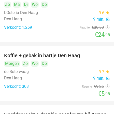
Zo
Ma
Di
Wo
Do
L'Osteria Den Haag
9.6
star
Den Haag
9 min.
directions_car
Verkocht: 1.269
€30
,50
Regulier
€24
,95
Koffie + gebak in hartje Den Haag
36%
Morgen
Zo
Wo
Do
de Boterwaag
9.7
star
Den Haag
9 min.
directions_car
Verkocht: 303
€9
,25
Regulier
€5
,95