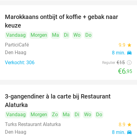
Marokkaans ontbijt of koffie + gebak naar
54%
keuze
Vandaag
Morgen
Ma
Di
Wo
Do
ParticiCafé
9.9
star
Den Haag
8 min.
directions_car
Verkocht: 306
€15
Regulier
€6
,95
3-gangendiner à la carte bij Restaurant
41%
Alaturka
Vandaag
Morgen
Zo
Ma
Di
Wo
Do
Turks Restaurant Alaturka
8.9
star
Den Haag
8 min.
directions_car