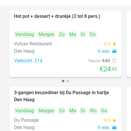
Hot pot + dessert + drankje (2 tot 8 pers.)
38%
Vandaag
Morgen
Zo
Ma
Di
Do
Vulcan Restaurant
9.5
star
Den Haag
9 min.
directions_car
Verkocht: 214
€40
Regulier
€24
,95
3-gangen keuzediner bij Du Passage in hartje
47%
Den Haag
Vandaag
Morgen
Zo
Ma
Di
Wo
Do
Du Passage
9.0
star
Den Haag
9 min.
directions_car