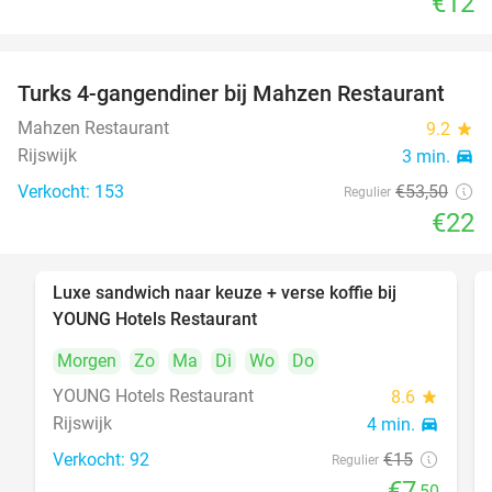
€12
Turks 4-gangendiner bij Mahzen Restaurant
59%
Mahzen Restaurant
9.2
star
Rijswijk
3 min.
directions_car
Verkocht: 153
€53
,50
Regulier
€22
Luxe sandwich naar keuze + verse koffie bij
50%
YOUNG Hotels Restaurant
Morgen
Zo
Ma
Di
Wo
Do
YOUNG Hotels Restaurant
8.6
star
Rijswijk
4 min.
directions_car
Verkocht: 92
€15
Regulier
€7
,50