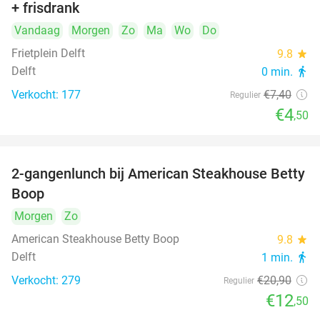
+ frisdrank
food
Vandaag
Morgen
Zo
Ma
Wo
Do
Frietplein Delft
9.8
star
Delft
0 min.
directions_walk
Verkocht: 177
€7
,40
Regulier
€4
,50
2-gangenlunch bij American Steakhouse Betty
40%
Boop
Morgen
Zo
American Steakhouse Betty Boop
9.8
star
Delft
1 min.
directions_walk
Verkocht: 279
€20
,90
Regulier
€12
,50