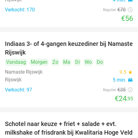
Verkocht: 170
€70
Regulier
€56
Indiaas 3- of 4-gangen keuzediner bij Namaste
29%
Rijswijk
Vandaag
Morgen
Zo
Ma
Di
Wo
Do
Namaste Rijswijk
9.5
star
Rijswijk
5 min.
directions_car
Verkocht: 97
€35
Regulier
€24
,95
Schotel naar keuze + friet + salade + evt.
46%
milkshake of frisdrank bij Kwalitaria Hoge Veld