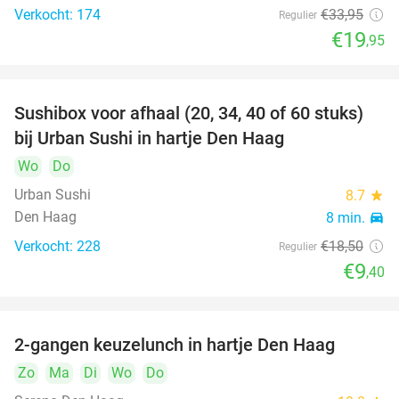
Verkocht: 174
€33
,95
Regulier
€19
,95
Sushibox voor afhaal (20, 34, 40 of 60 stuks)
49%
bij Urban Sushi in hartje Den Haag
Wo
Do
Urban Sushi
8.7
star
Den Haag
8 min.
directions_car
Verkocht: 228
€18
,50
Regulier
€9
,40
2-gangen keuzelunch in hartje Den Haag
43%
Zo
Ma
Di
Wo
Do