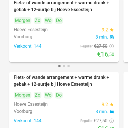
Fiets- of wandelarrangement + warme drank +
40%
gebak + 12-uurtje bij Hoeve Essesteijn
Morgen
Zo
Wo
Do
Hoeve Essesteijn
9.2
star
Voorburg
8 min.
directions_car
Verkocht: 144
€27
,50
Regulier
€16
,50
Fiets- of wandelarrangement + warme drank +
40%
gebak + 12-uurtje bij Hoeve Essesteijn
Morgen
Zo
Wo
Do
Hoeve Essesteijn
9.2
star
Voorburg
8 min.
directions_car
Verkocht: 144
€27
,50
Regulier