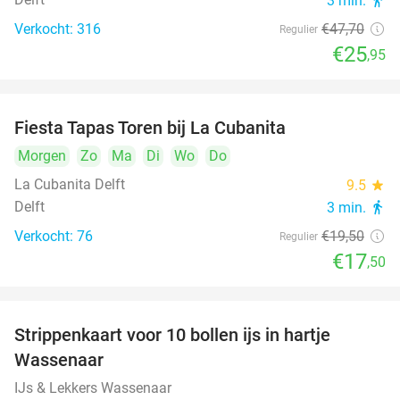
3 min.
directions_walk
Verkocht: 316
€47
,70
Regulier
€25
,95
Fiesta Tapas Toren bij La Cubanita
10%
Morgen
Zo
Ma
Di
Wo
Do
La Cubanita Delft
9.5
star
Delft
3 min.
directions_walk
Verkocht: 76
€19
,50
Regulier
€17
,50
Strippenkaart voor 10 bollen ijs in hartje
36%
Wassenaar
IJs & Lekkers Wassenaar