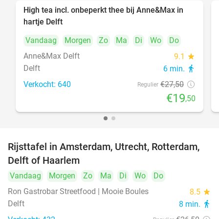
High tea incl. onbeperkt thee bij Anne&Max in
29%
hartje Delft
Vandaag
Morgen
Zo
Ma
Di
Wo
Do
Anne&Max Delft
9.1
star
Delft
6 min.
directions_walk
Verkocht: 640
€27
,50
Regulier
€19
,50
Rijsttafel in Amsterdam, Utrecht, Rotterdam,
19%
Delft of Haarlem
Vandaag
Morgen
Zo
Ma
Di
Wo
Do
Ron Gastrobar Streetfood | Mooie Boules
8.5
star
Delft
8 min.
directions_walk