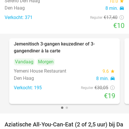
Sereno Den Haag
10.0
star
Den Haag
8 min.
directions_car
Verkocht: 371
€17
,40
Regulier
€10
Jemenitisch 3-gangen keuzediner of 3-
37%
gangendiner à la carte
Vandaag
Morgen
Yemeni House Restaurant
9.6
star
Den Haag
8 min.
directions_car
Verkocht: 195
€30
,05
Regulier
€19
Aziatische All-You-Can-Eat (2 of 2,5 uur) bij Da
30%