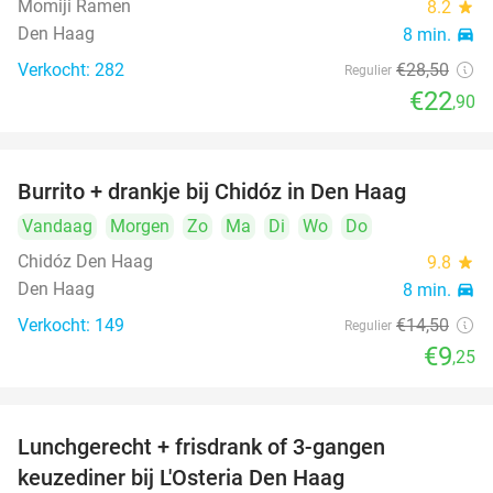
Momiji Ramen
8.2
star
Den Haag
8 min.
directions_car
Verkocht: 282
€28
,50
Regulier
€22
,90
Burrito + drankje bij Chidóz in Den Haag
36%
Vandaag
Morgen
Zo
Ma
Di
Wo
Do
Chidóz Den Haag
9.8
star
Den Haag
8 min.
directions_car
Verkocht: 149
€14
,50
Regulier
€9
,25
Lunchgerecht + frisdrank of 3-gangen
18%
keuzediner bij L'Osteria Den Haag