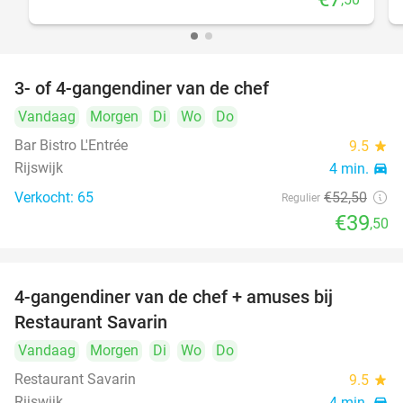
3- of 4-gangendiner van de chef
25%
Vandaag
Morgen
Di
Wo
Do
Bar Bistro L'Entrée
9.5
star
Rijswijk
4 min.
directions_car
Verkocht: 65
€52
,50
Regulier
€39
,50
4-gangendiner van de chef + amuses bij
20%
Restaurant Savarin
Vandaag
Morgen
Di
Wo
Do
Restaurant Savarin
9.5
star
Rijswijk
4 min.
directions_car