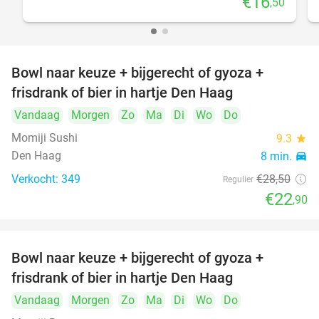
€16
,50
Bowl naar keuze + bijgerecht of gyoza +
20%
frisdrank of bier in hartje Den Haag
Vandaag
Morgen
Zo
Ma
Di
Wo
Do
Momiji Sushi
9.3
star
Den Haag
8 min.
directions_car
Verkocht: 349
€28
,50
Regulier
€22
,90
Bowl naar keuze + bijgerecht of gyoza +
20%
frisdrank of bier in hartje Den Haag
Vandaag
Morgen
Zo
Ma
Di
Wo
Do