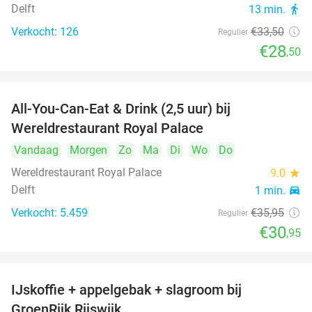
Delft
13 min.
directions_walk
Verkocht: 126
€33
,50
Regulier
€28
,50
All-You-Can-Eat & Drink (2,5 uur) bij
14%
Wereldrestaurant Royal Palace
Vandaag
Morgen
Zo
Ma
Di
Wo
Do
Wereldrestaurant Royal Palace
9.0
star
Delft
1 min.
directions_car
Verkocht: 5.459
€35
,95
Regulier
€30
,95
IJskoffie + appelgebak + slagroom bij
34%
GroenRijk Rijswijk