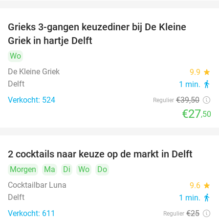
Grieks 3-gangen keuzediner bij De Kleine
30%
Griek in hartje Delft
Wo
De Kleine Griek
9.9
star
Delft
1 min.
directions_walk
Verkocht: 524
€39
,50
Regulier
€27
,50
2 cocktails naar keuze op de markt in Delft
50%
Morgen
Ma
Di
Wo
Do
Cocktailbar Luna
9.6
star
Delft
1 min.
directions_walk
Verkocht: 611
€25
Regulier