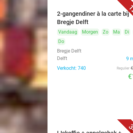
1
2-gangendiner à la carte bij
Bregje Delft
Vandaag
Morgen
Zo
Ma
Di
Do
Bregje Delft
Delft
9 
Verkocht: 740
Regulier
€
3