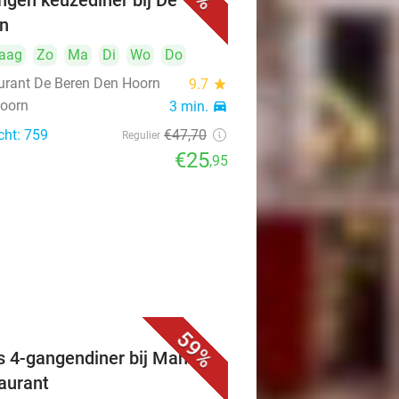
ngen keuzediner bij De
n
aag
Zo
Ma
Di
Wo
Do
urant De Beren Den Hoorn
9.7
star
oorn
3 min.
directions_car
cht: 759
€47
,70
Regulier
€25
,95
59%
s 4-gangendiner bij Mahzen
aurant