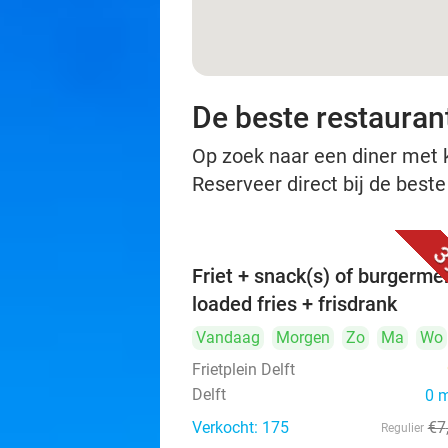
De beste restaurant
Op zoek naar een diner met ko
Reserveer direct bij de beste
3
Friet + snack(s) of burgerme
loaded fries + frisdrank
Vandaag
Morgen
Zo
Ma
Wo
Frietplein Delft
Delft
0 
Verkocht: 175
€7
Regulier