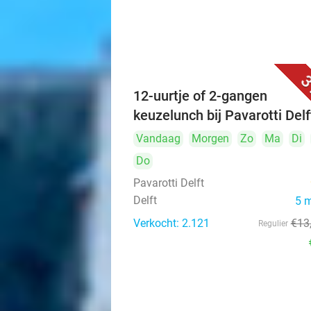
3
12-uurtje of 2-gangen
keuzelunch bij Pavarotti Delf
Vandaag
Morgen
Zo
Ma
Di
Do
Pavarotti Delft
Delft
5 
Verkocht: 2.121
€13
Regulier