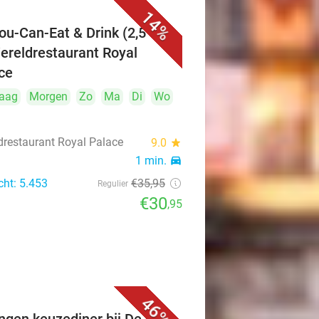
14%
You-Can-Eat & Drink (2,5 uur)
Wereldrestaurant Royal
ce
aag
Morgen
Zo
Ma
Di
Wo
drestaurant Royal Palace
9.0
star
1 min.
directions_car
cht: 5.453
€35
,95
Regulier
€30
,95
46%