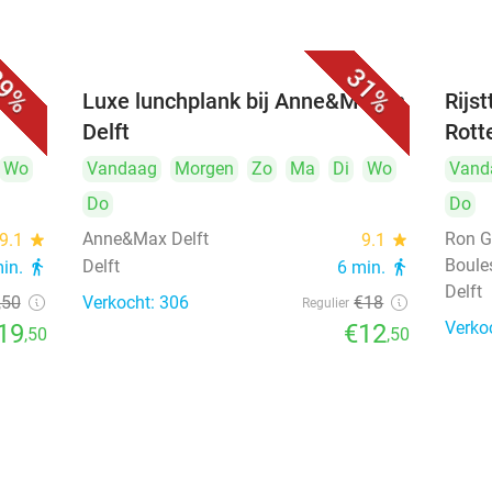
9%
31%
 bij
Luxe lunchplank bij Anne&Max in
Rijs
Delft
Rott
Wo
Vandaag
Morgen
Zo
Ma
Di
Wo
Vand
Do
Do
Anne&Max Delft
Ron G
9.1
star
9.1
star
Boule
Delft
min.
directions_walk
6 min.
directions_walk
Delft
,50
Verkocht: 306
€18
Regulier
Verko
19
€12
,50
,50