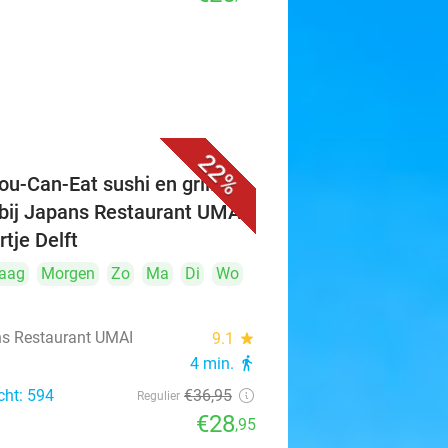
22%
ou-Can-Eat sushi en grill (3
 bij Japans Restaurant UMAI
rtje Delft
aag
Morgen
Zo
Ma
Di
Wo
s Restaurant UMAI
9.1
star
4 min.
directions_walk
cht: 594
€36
,95
Regulier
€28
,95