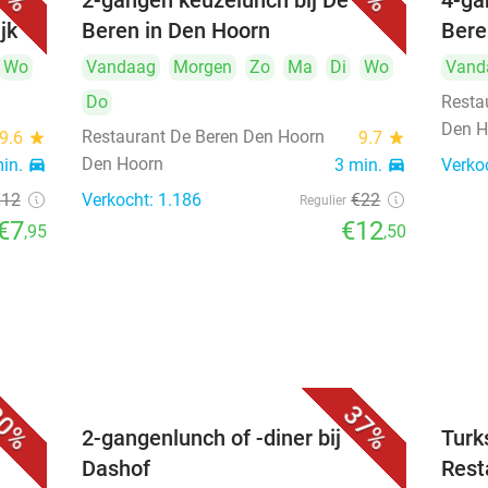
2-gangen keuzelunch bij De
4-ga
jk
Beren in Den Hoorn
Bere
Wo
Vandaag
Morgen
Zo
Ma
Di
Wo
Vand
Do
Resta
Den H
Restaurant De Beren Den Hoorn
9.6
star
9.7
star
Den Hoorn
min.
directions_car
3 min.
directions_car
Verko
€12
Verkocht: 1.186
€22
Regulier
€7
€12
,95
,50
0%
37%
2-gangenlunch of -diner bij
Turk
Dashof
Rest