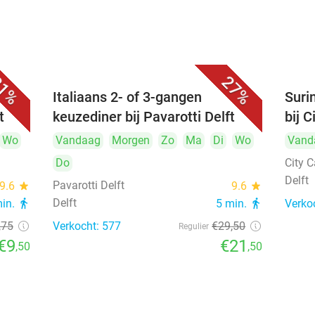
1%
27%
Italiaans 2- of 3-gangen
Suri
t
keuzediner bij Pavarotti Delft
bij C
Wo
Vandaag
Morgen
Zo
Ma
Di
Wo
Vand
Do
City C
Delft
Pavarotti Delft
9.6
star
9.6
star
Delft
min.
directions_walk
5 min.
directions_walk
Verko
,75
Verkocht: 577
€29
,50
Regulier
€9
€21
,50
,50