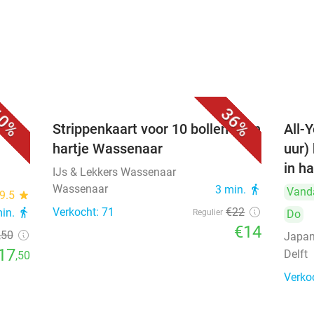
0%
36%
Strippenkaart voor 10 bollen ijs in
All-Y
hartje Wassenaar
uur)
in ha
IJs & Lekkers Wassenaar
Wassenaar
3 min.
directions_walk
Vand
9.5
star
Verkocht: 71
€22
min.
directions_walk
Regulier
Do
€14
,50
Japan
17
Delft
,50
Verko