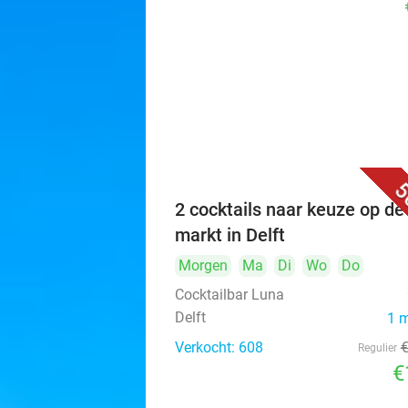
5
2 cocktails naar keuze op de
markt in Delft
Morgen
Ma
Di
Wo
Do
Cocktailbar Luna
Delft
1 
Verkocht: 608
Regulier
€