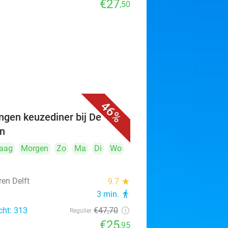
€27
,50
46%
ngen keuzediner bij De
n
aag
Morgen
Zo
Ma
Di
Wo
ren Delft
9.7
star
3 min.
directions_walk
cht: 313
€47
,70
Regulier
€25
,95