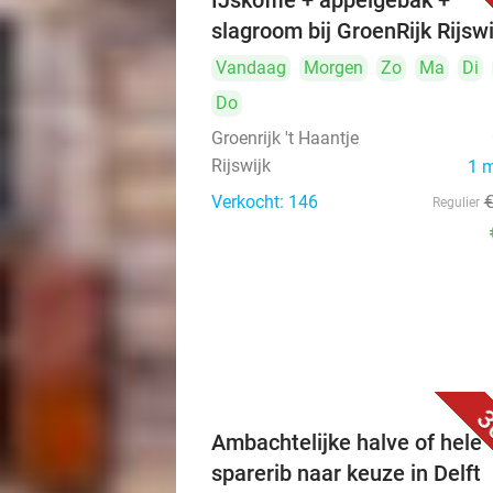
IJskoffie + appelgebak +
slagroom bij GroenRijk Rijswi
Vandaag
Morgen
Zo
Ma
Di
Do
Groenrijk 't Haantje
Rijswijk
1 
Verkocht: 146
Regulier
3
Ambachtelijke halve of hele
sparerib naar keuze in Delft