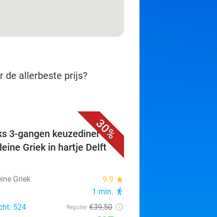
 de allerbeste prijs?
30%
ks 3-gangen keuzediner bij
eine Griek in hartje Delft
ine Griek
9.9
star
1 min.
directions_walk
cht: 524
€39
,50
Regulier