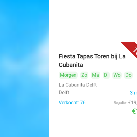
1
Fiesta Tapas Toren bij La
Cubanita
Morgen
Zo
Ma
Di
Wo
Do
La Cubanita Delft
Delft
3 
Verkocht: 76
€19
Regulier
€