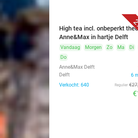
2
High tea incl. onbeperkt thee
Anne&Max in hartje Delft
Vandaag
Morgen
Zo
Ma
Di
Do
Anne&Max Delft
Delft
6 
Verkocht: 640
€27
Regulier
€