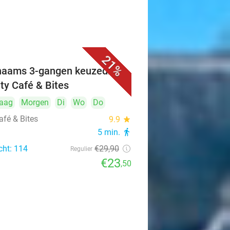
21%
naams 3-gangen keuzediner
ity Café & Bites
aag
Morgen
Di
Wo
Do
afé & Bites
9.9
star
5 min.
directions_walk
cht: 114
€29
,90
Regulier
€23
,50