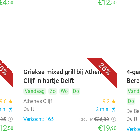
€4
€12
,50
,50
0%
26%
Griekse mixed grill bij Athene's
4-ga
Olijf in hartje Delft
Bere
Vandaag
Zo
Wo
Do
Vand
Athene's Olijf
Do
9.6
star
9.2
star
Delft
min.
directions_walk
2 min.
directions_walk
De Be
Delft
€25
Verkocht: 165
€26
,80
Regulier
12
€19
,50
,90
Verko