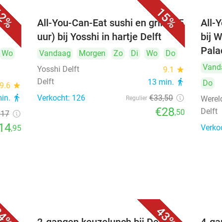
2%
15%
All-You-Can-Eat sushi en grill (2,5
All-
uur) bij Yosshi in hartje Delft
bij 
Pala
Wo
Vandaag
Morgen
Zo
Di
Wo
Do
Vand
Yosshi Delft
9.1
star
Delft
13 min.
directions_walk
Do
9.6
star
min.
directions_walk
Verkocht: 126
€33
,50
Werel
Regulier
€28
Delft
,50
€17
14
Verko
,95
4%
43%