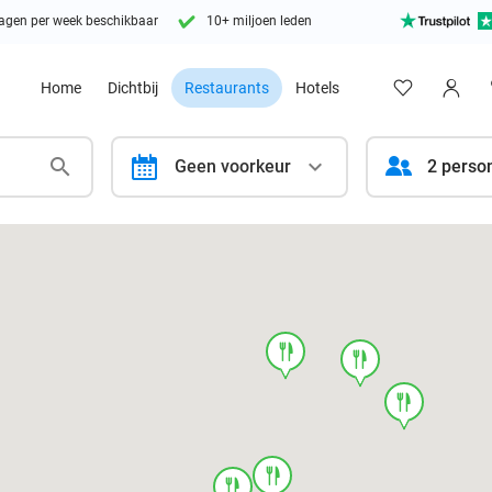
agen per week beschikbaar
10+ miljoen leden
Home
Dichtbij
Restaurants
Hotels
calendar
Geen voorkeur
2 perso
food
food
food
food
food