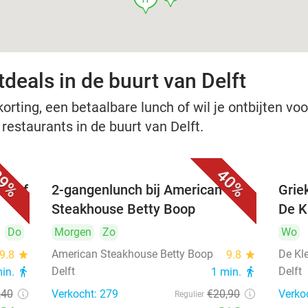
deals in de buurt van Delft
rting, een betaalbare lunch of wil je ontbijten voor
 restaurants in de buurt van Delft.
9%
40%
nu of
2-gangenlunch bij American
Grie
Steakhouse Betty Boop
De Kl
Do
Morgen
Zo
Wo
American Steakhouse Betty Boop
De Kle
9.8
star
9.8
star
Delft
Delft
min.
directions_walk
1 min.
directions_walk
,40
Verkocht: 279
€20
,90
Verko
Regulier