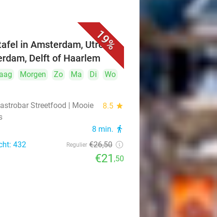
19%
ttafel in Amsterdam, Utrecht,
erdam, Delft of Haarlem
aag
Morgen
Zo
Ma
Di
Wo
astrobar Streetfood | Mooie
8.5
star
s
8 min.
directions_walk
cht: 432
€26
,50
Regulier
€21
,50