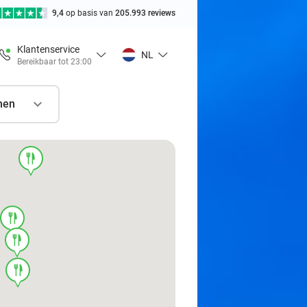
9,4
op basis van
205.993 reviews
Klantenservice
NL
Bereikbaar tot 23:00
nen
food
food
food
food