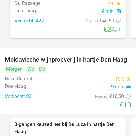
Du Passage
9.0
star
Den Haag
9 min.
directions_car
Verkocht: 427
€46
,50
Regulier
€24
,50
Moldavische wijnproeverij in hartje Den Haag
39%
Morgen
Wo
Do
Buza Central
10.0
star
Den Haag
9 min.
directions_car
Verkocht: 83
€16
,50
Regulier
€10
3-gangen keuzediner bij De Luca in hartje Den
47%
Haag