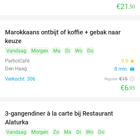
€21
,50
Marokkaans ontbijt of koffie + gebak naar
54%
keuze
Vandaag
Morgen
Ma
Di
Wo
Do
ParticiCafé
9.9
star
Den Haag
8 min.
directions_car
Verkocht: 306
€15
Regulier
€6
,95
food
food
3-gangendiner à la carte bij Restaurant
41%
Alaturka
Vandaag
Morgen
Zo
Ma
Di
Wo
Do