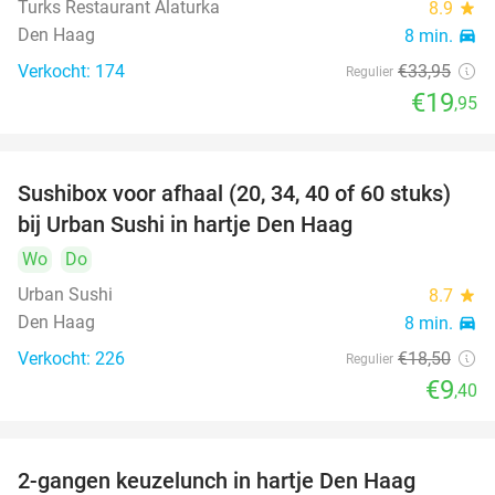
Turks Restaurant Alaturka
8.9
star
Den Haag
8 min.
directions_car
Verkocht: 174
€33
,95
Regulier
€19
,95
Sushibox voor afhaal (20, 34, 40 of 60 stuks)
49%
bij Urban Sushi in hartje Den Haag
Wo
Do
Urban Sushi
8.7
star
Den Haag
8 min.
directions_car
Verkocht: 226
€18
,50
Regulier
€9
,40
2-gangen keuzelunch in hartje Den Haag
43%