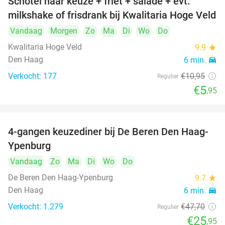
Schotel naar keuze + friet + salade + evt.
46%
milkshake of frisdrank bij Kwalitaria Hoge Veld
Vandaag
Morgen
Zo
Ma
Di
Wo
Do
Kwalitaria Hoge Veld
9.9
star
Den Haag
6 min.
directions_car
Verkocht: 177
€10
,95
Regulier
€5
,95
4-gangen keuzediner bij De Beren Den Haag-
46%
Ypenburg
Vandaag
Zo
Ma
Di
Wo
Do
De Beren Den Haag-Ypenburg
9.7
star
Den Haag
6 min.
directions_car
Verkocht: 1.279
€47
,70
Regulier
€25
,95