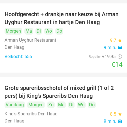
Hoofdgerecht + drankje naar keuze bij Arman
30%
Uyghur Restaurant in hartje Den Haag
Morgen
Ma
Di
Wo
Do
Arman Uyghur Restaurant
9.7
star
Den Haag
9 min.
directions_car
Verkocht: 655
€19
,95
Regulier
€14
Grote spareribsschotel of mixed grill (1 of 2
32%
pers) bij King's Spareribs Den Haag
Vandaag
Morgen
Zo
Ma
Di
Wo
Do
King's Spareribs Den Haag
8.5
star
Den Haag
9 min.
directions_car