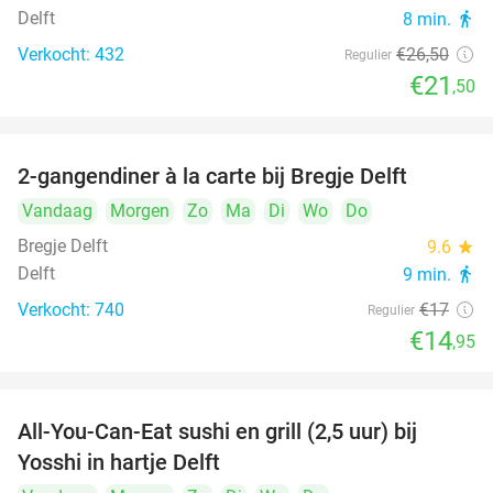
Delft
8 min.
directions_walk
Verkocht: 432
€26
,50
Regulier
€21
,50
2-gangendiner à la carte bij Bregje Delft
12%
Vandaag
Morgen
Zo
Ma
Di
Wo
Do
Bregje Delft
9.6
star
Delft
9 min.
directions_walk
Verkocht: 740
€17
Regulier
€14
,95
All-You-Can-Eat sushi en grill (2,5 uur) bij
15%
Yosshi in hartje Delft