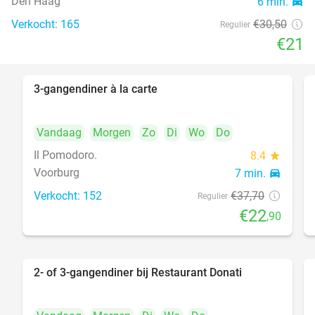
Den Haag
6 min.
directions_car
food
Verkocht: 165
€30
,50
Regulier
€21
3-gangendiner à la carte
39%
Vandaag
Morgen
Zo
Di
Wo
Do
Il Pomodoro.
8.4
star
Voorburg
7 min.
directions_car
Verkocht: 152
€37
,70
Regulier
€22
,90
2- of 3-gangendiner bij Restaurant Donati
41%