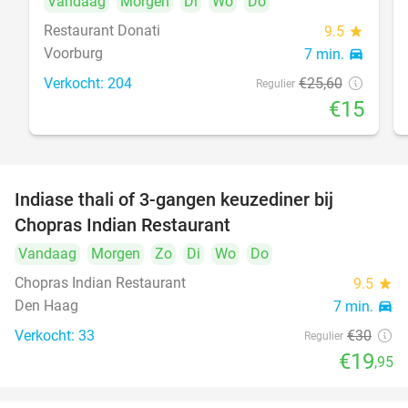
Vandaag
Morgen
Di
Wo
Do
Restaurant Donati
9.5
star
Voorburg
7 min.
directions_car
food
Verkocht: 204
€25
,60
Regulier
€15
Indiase thali of 3-gangen keuzediner bij
34%
Chopras Indian Restaurant
Vandaag
Morgen
Zo
Di
Wo
Do
food
Chopras Indian Restaurant
9.5
star
Den Haag
7 min.
directions_car
Verkocht: 33
€30
Regulier
€19
,95