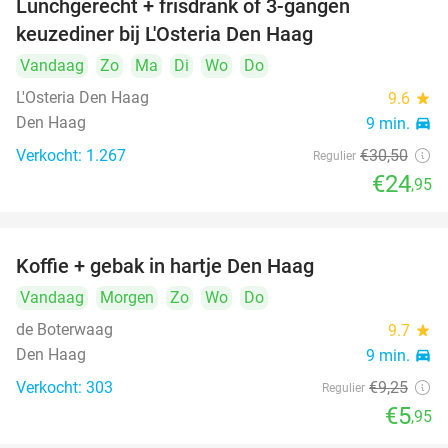
Lunchgerecht + frisdrank of 3-gangen
18%
keuzediner bij L'Osteria Den Haag
Vandaag
Zo
Ma
Di
Wo
Do
L'Osteria Den Haag
9.6
star
Den Haag
9 min.
directions_car
Verkocht: 1.267
€30
,50
Regulier
€24
,95
Koffie + gebak in hartje Den Haag
36%
Vandaag
Morgen
Zo
Wo
Do
de Boterwaag
9.7
star
Den Haag
9 min.
directions_car
Verkocht: 303
€9
,25
Regulier
€5
,95