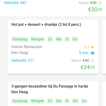
Verkocht: 447
€30
Regulier
€20
,50
Hot pot + dessert + drankje (2 tot 8 pers.)
38%
Vandaag
Morgen
Zo
Ma
Di
Do
Vulcan Restaurant
9.5
star
Den Haag
9 min.
directions_car
Verkocht: 211
€40
Regulier
€24
,95
3-gangen keuzediner bij Du Passage in hartje
47%
Den Haag
Vandaag
Morgen
Zo
Ma
Di
Wo
Do