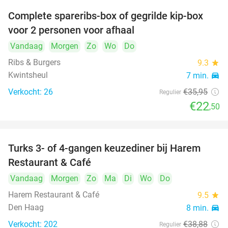
Complete spareribs-box of gegrilde kip-box
37%
voor 2 personen voor afhaal
Vandaag
Morgen
Zo
Wo
Do
Ribs & Burgers
9.3
star
Kwintsheul
7 min.
directions_car
Verkocht: 26
€35
,95
Regulier
€22
,50
Turks 3- of 4-gangen keuzediner bij Harem
45%
Restaurant & Café
Vandaag
Morgen
Zo
Ma
Di
Wo
Do
Harem Restaurant & Café
9.5
star
Den Haag
8 min.
directions_car
Verkocht: 202
€38
,88
Regulier