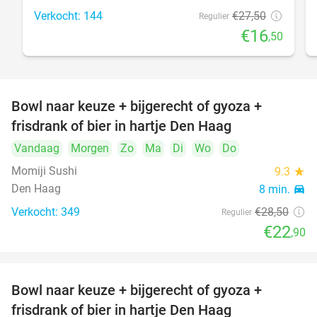
Verkocht: 144
€27
,50
Regulier
€16
,50
Bowl naar keuze + bijgerecht of gyoza +
20%
frisdrank of bier in hartje Den Haag
Vandaag
Morgen
Zo
Ma
Di
Wo
Do
Momiji Sushi
9.3
star
Den Haag
8 min.
directions_car
Verkocht: 349
€28
,50
Regulier
€22
,90
Bowl naar keuze + bijgerecht of gyoza +
20%
frisdrank of bier in hartje Den Haag