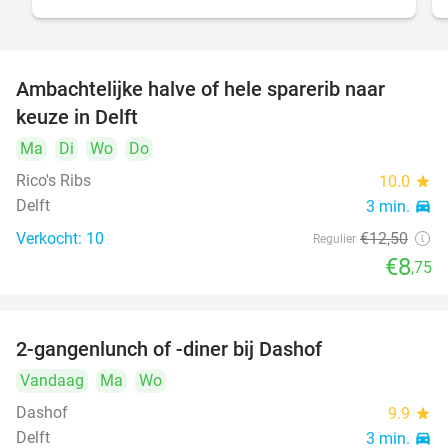
Ambachtelijke halve of hele sparerib naar
30%
keuze in Delft
Ma
Di
Wo
Do
Rico's Ribs
10.0
star
Delft
3 min.
directions_car
Verkocht: 10
€12
,50
Regulier
€8
,75
2-gangenlunch of -diner bij Dashof
37%
Vandaag
Ma
Wo
Dashof
9.9
star
Delft
3 min.
directions_car