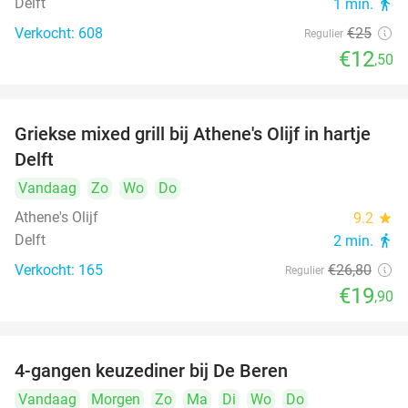
Delft
1 min.
directions_walk
Verkocht: 608
€25
Regulier
€12
,50
Griekse mixed grill bij Athene's Olijf in hartje
26%
Delft
Vandaag
Zo
Wo
Do
Athene's Olijf
9.2
star
Delft
2 min.
directions_walk
Verkocht: 165
€26
,80
Regulier
€19
,90
4-gangen keuzediner bij De Beren
46%
Vandaag
Morgen
Zo
Ma
Di
Wo
Do