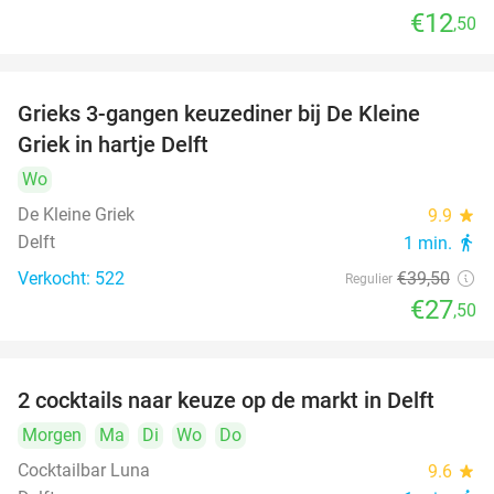
€12
,50
Grieks 3-gangen keuzediner bij De Kleine
30%
Griek in hartje Delft
Wo
De Kleine Griek
9.9
star
Delft
1 min.
directions_walk
Verkocht: 522
€39
,50
Regulier
€27
,50
2 cocktails naar keuze op de markt in Delft
50%
Morgen
Ma
Di
Wo
Do
Cocktailbar Luna
9.6
star