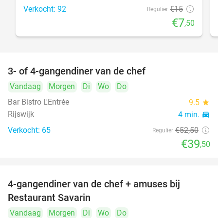
Verkocht: 92
€15
Regulier
€7
,50
3- of 4-gangendiner van de chef
25%
Vandaag
Morgen
Di
Wo
Do
Bar Bistro L'Entrée
9.5
star
Rijswijk
4 min.
directions_car
Verkocht: 65
€52
,50
Regulier
€39
,50
4-gangendiner van de chef + amuses bij
20%
Restaurant Savarin
Vandaag
Morgen
Di
Wo
Do