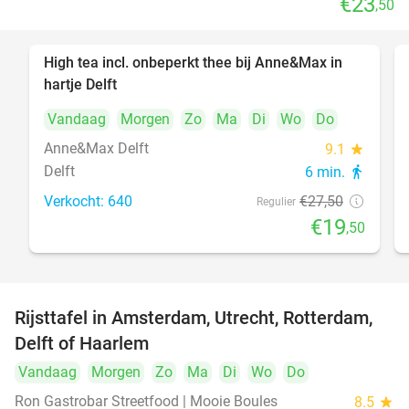
€23
,50
High tea incl. onbeperkt thee bij Anne&Max in
29%
hartje Delft
Vandaag
Morgen
Zo
Ma
Di
Wo
Do
Anne&Max Delft
9.1
star
Delft
6 min.
directions_walk
Verkocht: 640
€27
,50
Regulier
€19
,50
Rijsttafel in Amsterdam, Utrecht, Rotterdam,
19%
Delft of Haarlem
Vandaag
Morgen
Zo
Ma
Di
Wo
Do
Ron Gastrobar Streetfood | Mooie Boules
8.5
star