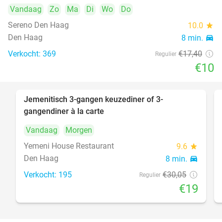
Vandaag
Zo
Ma
Di
Wo
Do
Sereno Den Haag
10.0
star
Den Haag
8 min.
directions_car
Verkocht: 369
€17
,40
Regulier
€10
Jemenitisch 3-gangen keuzediner of 3-
37%
gangendiner à la carte
Vandaag
Morgen
Yemeni House Restaurant
9.6
star
Den Haag
8 min.
directions_car
Verkocht: 195
€30
,05
Regulier
€19