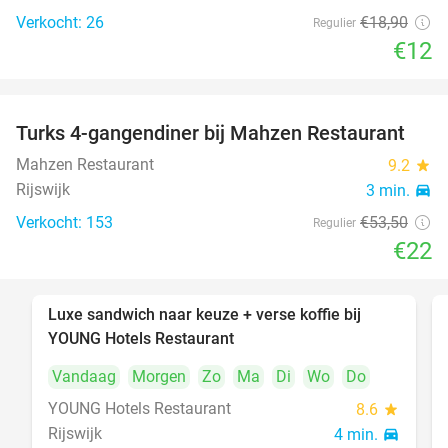
Verkocht: 26
€18
,90
Regulier
€12
Turks 4-gangendiner bij Mahzen Restaurant
59%
Mahzen Restaurant
9.2
star
Rijswijk
3 min.
directions_car
Verkocht: 153
€53
,50
Regulier
€22
Luxe sandwich naar keuze + verse koffie bij
50%
YOUNG Hotels Restaurant
Vandaag
Morgen
Zo
Ma
Di
Wo
Do
YOUNG Hotels Restaurant
8.6
star
Rijswijk
4 min.
directions_car