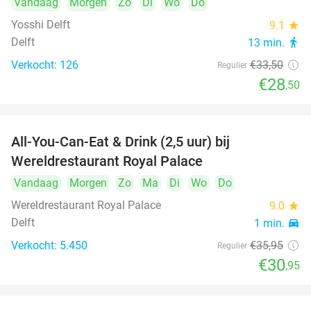
Vandaag
Morgen
Zo
Di
Wo
Do
Yosshi Delft
9.1
star
Delft
13 min.
directions_walk
Verkocht: 126
€33
,50
Regulier
€28
,50
All-You-Can-Eat & Drink (2,5 uur) bij
14%
Wereldrestaurant Royal Palace
Vandaag
Morgen
Zo
Ma
Di
Wo
Do
Wereldrestaurant Royal Palace
9.0
star
Delft
1 min.
directions_car
Verkocht: 5.450
€35
,95
Regulier
€30
,95