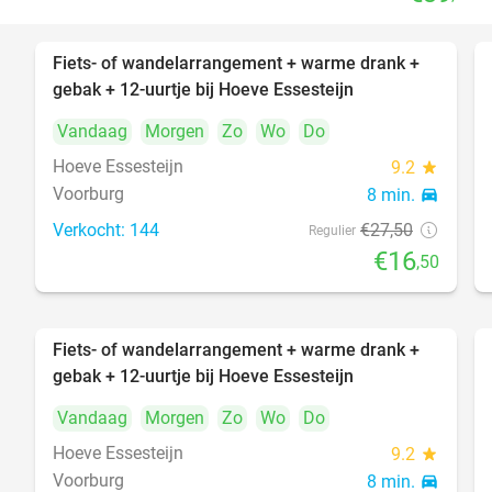
Fiets- of wandelarrangement + warme drank +
40%
gebak + 12-uurtje bij Hoeve Essesteijn
Vandaag
Morgen
Zo
Wo
Do
Hoeve Essesteijn
9.2
star
Voorburg
8 min.
directions_car
Verkocht: 144
€27
,50
Regulier
€16
,50
Fiets- of wandelarrangement + warme drank +
40%
gebak + 12-uurtje bij Hoeve Essesteijn
Vandaag
Morgen
Zo
Wo
Do
Hoeve Essesteijn
9.2
star
Voorburg
8 min.
directions_car