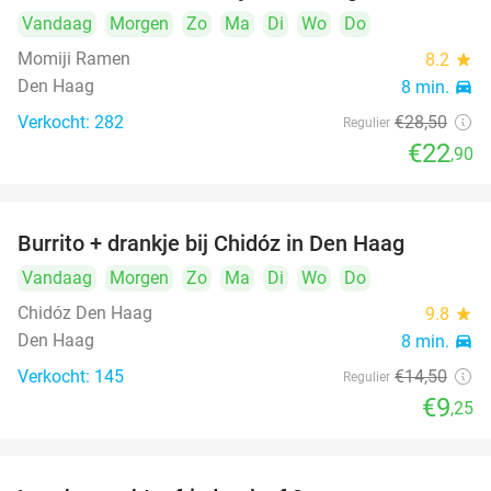
Vandaag
Morgen
Zo
Ma
Di
Wo
Do
Momiji Ramen
8.2
star
Den Haag
8 min.
directions_car
Verkocht: 282
€28
,50
Regulier
€22
,90
Burrito + drankje bij Chidóz in Den Haag
36%
Vandaag
Morgen
Zo
Ma
Di
Wo
Do
Chidóz Den Haag
9.8
star
Den Haag
8 min.
directions_car
Verkocht: 145
€14
,50
Regulier
€9
,25