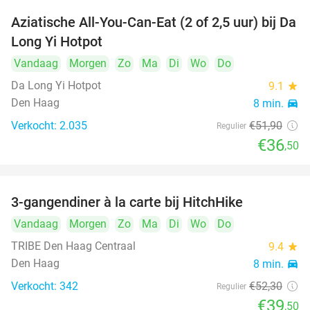
Aziatische All-You-Can-Eat (2 of 2,5 uur) bij Da
30%
Long Yi Hotpot
Vandaag
Morgen
Zo
Ma
Di
Wo
Do
Da Long Yi Hotpot
9.1
star
Den Haag
8 min.
directions_car
Verkocht: 2.035
€51
,90
Regulier
€36
,50
3-gangendiner à la carte bij HitchHike
24%
Vandaag
Morgen
Zo
Ma
Di
Wo
Do
TRIBE Den Haag Centraal
9.4
star
Den Haag
8 min.
directions_car
Verkocht: 342
€52
,30
Regulier
€39
,50