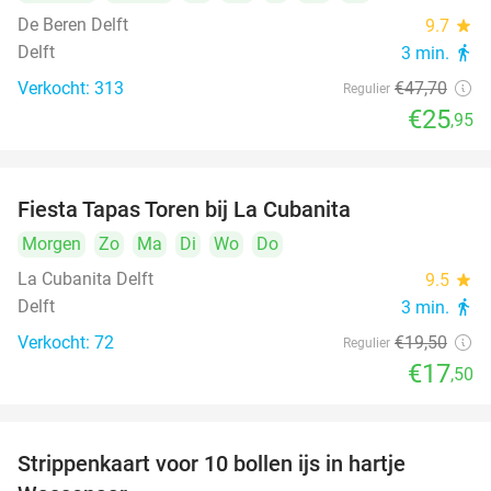
De Beren Delft
9.7
star
Delft
3 min.
directions_walk
Verkocht: 313
€47
,70
Regulier
€25
,95
Fiesta Tapas Toren bij La Cubanita
10%
Morgen
Zo
Ma
Di
Wo
Do
La Cubanita Delft
9.5
star
Delft
3 min.
directions_walk
Verkocht: 72
€19
,50
Regulier
€17
,50
Strippenkaart voor 10 bollen ijs in hartje
36%