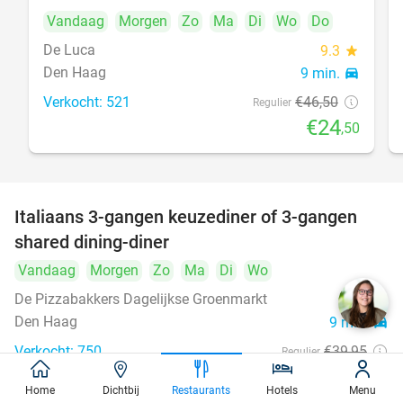
Vandaag
Morgen
Zo
Ma
Di
Wo
Do
De Luca
9.3
star
Den Haag
9 min.
directions_car
Verkocht: 521
€46
,50
Regulier
€24
,50
Italiaans 3-gangen keuzediner of 3-gangen
50%
shared dining-diner
Vandaag
Morgen
Zo
Ma
Di
Wo
De Pizzabakkers Dagelijkse Groenmarkt
8.6
star
Den Haag
9 min.
directions_car
Verkocht: 750
€39
,95
Regulier
€19
,95
Home
Dichtbij
Restaurants
Hotels
Menu