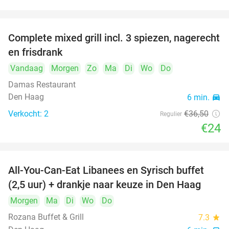
food
food
Complete mixed grill incl. 3 spiezen, nagerecht
34%
food
en frisdrank
Vandaag
Morgen
Zo
Ma
Di
Wo
Do
food
Damas Restaurant
food
Den Haag
6 min.
directions_car
Verkocht: 2
€36
,50
Regulier
€24
All-You-Can-Eat Libanees en Syrisch buffet
31%
(2,5 uur) + drankje naar keuze in Den Haag
Morgen
Ma
Di
Wo
Do
Rozana Buffet & Grill
7.3
star
food
food