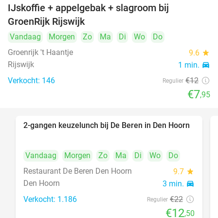
IJskoffie + appelgebak + slagroom bij
34%
GroenRijk Rijswijk
Vandaag
Morgen
Zo
Ma
Di
Wo
Do
Groenrijk 't Haantje
9.6
star
Rijswijk
1 min.
directions_car
Verkocht: 146
€12
Regulier
€7
,95
2-gangen keuzelunch bij De Beren in Den Hoorn
43%
Vandaag
Morgen
Zo
Ma
Di
Wo
Do
Restaurant De Beren Den Hoorn
9.7
star
Den Hoorn
3 min.
directions_car
Verkocht: 1.186
€22
Regulier
€12
,50