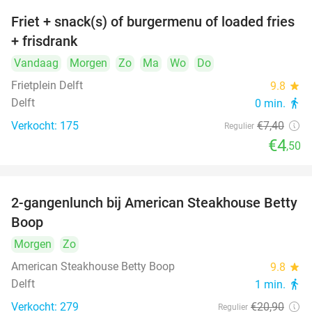
Friet + snack(s) of burgermenu of loaded fries
39%
+ frisdrank
Vandaag
Morgen
Zo
Ma
Wo
Do
Frietplein Delft
9.8
star
Delft
0 min.
directions_walk
Verkocht: 175
€7
,40
Regulier
€4
,50
2-gangenlunch bij American Steakhouse Betty
40%
Boop
Morgen
Zo
American Steakhouse Betty Boop
9.8
star
Delft
1 min.
directions_walk
Verkocht: 279
€20
,90
Regulier