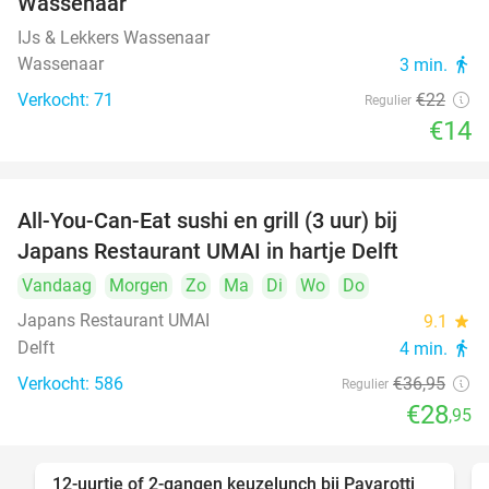
Wassenaar
IJs & Lekkers Wassenaar
Wassenaar
3 min.
directions_walk
Verkocht: 71
€22
Regulier
€14
All-You-Can-Eat sushi en grill (3 uur) bij
22%
Japans Restaurant UMAI in hartje Delft
Vandaag
Morgen
Zo
Ma
Di
Wo
Do
Japans Restaurant UMAI
9.1
star
Delft
4 min.
directions_walk
Verkocht: 586
€36
,95
Regulier
€28
,95
12-uurtje of 2-gangen keuzelunch bij Pavarotti