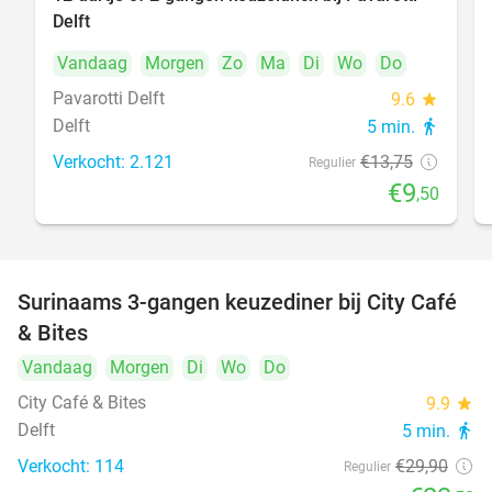
31%
Delft
Vandaag
Morgen
Zo
Ma
Di
Wo
Do
Pavarotti Delft
9.6
star
Delft
5 min.
directions_walk
Verkocht: 2.121
€13
,75
Regulier
€9
,50
Surinaams 3-gangen keuzediner bij City Café
21%
& Bites
Vandaag
Morgen
Di
Wo
Do
City Café & Bites
9.9
star
Delft
5 min.
directions_walk
Verkocht: 114
€29
,90
Regulier