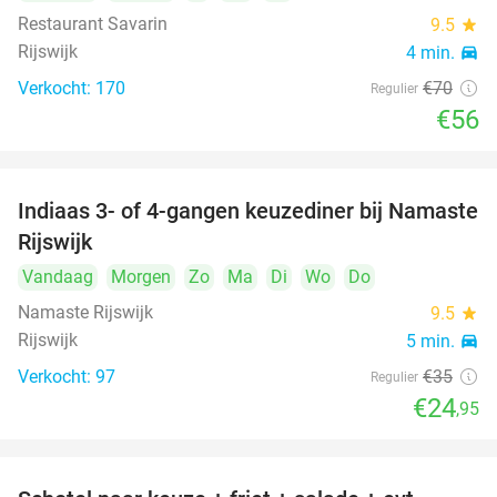
Restaurant Savarin
9.5
star
Rijswijk
4 min.
directions_car
Verkocht: 170
€70
Regulier
€56
Indiaas 3- of 4-gangen keuzediner bij Namaste
29%
Rijswijk
Vandaag
Morgen
Zo
Ma
Di
Wo
Do
Namaste Rijswijk
9.5
star
Rijswijk
5 min.
directions_car
Verkocht: 97
€35
Regulier
€24
,95