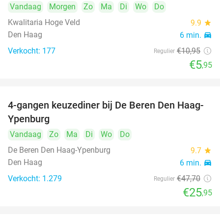
Vandaag
Morgen
Zo
Ma
Di
Wo
Do
Kwalitaria Hoge Veld
9.9
star
Den Haag
6 min.
directions_car
Verkocht: 177
€10
,95
Regulier
€5
,95
4-gangen keuzediner bij De Beren Den Haag-
46%
Ypenburg
Vandaag
Zo
Ma
Di
Wo
Do
De Beren Den Haag-Ypenburg
9.7
star
Den Haag
6 min.
directions_car
Verkocht: 1.279
€47
,70
Regulier
€25
,95