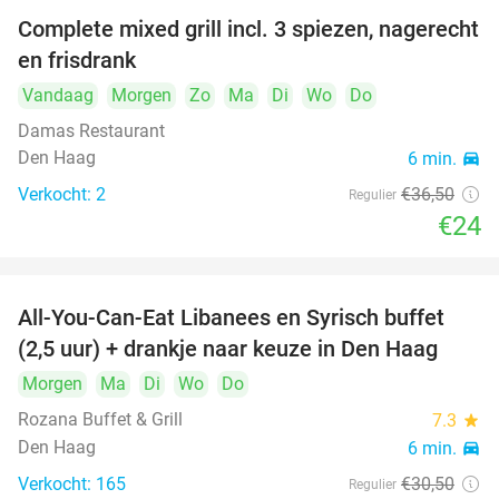
Complete mixed grill incl. 3 spiezen, nagerecht
34%
en frisdrank
Vandaag
Morgen
Zo
Ma
Di
Wo
Do
Damas Restaurant
Den Haag
6 min.
directions_car
Verkocht: 2
€36
,50
Regulier
€24
All-You-Can-Eat Libanees en Syrisch buffet
31%
(2,5 uur) + drankje naar keuze in Den Haag
Morgen
Ma
Di
Wo
Do
Rozana Buffet & Grill
7.3
star
Den Haag
6 min.
directions_car
Verkocht: 165
€30
,50
Regulier