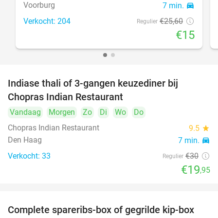
Voorburg
7 min.
directions_car
Verkocht: 204
€25
,60
Regulier
€15
Indiase thali of 3-gangen keuzediner bij
34%
Chopras Indian Restaurant
Vandaag
Morgen
Zo
Di
Wo
Do
Chopras Indian Restaurant
9.5
star
Den Haag
7 min.
directions_car
Verkocht: 33
€30
Regulier
€19
,95
Complete spareribs-box of gegrilde kip-box
37%