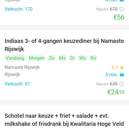
Verkocht: 170
€70
Regulier
€56
Indiaas 3- of 4-gangen keuzediner bij Namaste
29%
Rijswijk
Vandaag
Morgen
Zo
Ma
Di
Wo
Do
Namaste Rijswijk
9.5
star
Rijswijk
5 min.
directions_car
Verkocht: 97
€35
Regulier
€24
,95
Schotel naar keuze + friet + salade + evt.
46%
milkshake of frisdrank bij Kwalitaria Hoge Veld