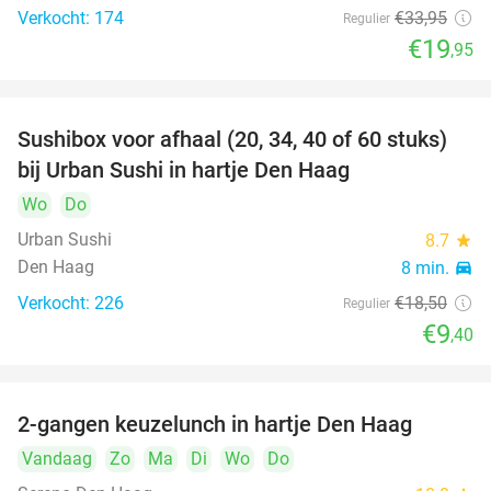
Verkocht: 174
€33
,95
Regulier
€19
,95
Sushibox voor afhaal (20, 34, 40 of 60 stuks)
49%
bij Urban Sushi in hartje Den Haag
Wo
Do
Urban Sushi
8.7
star
Den Haag
8 min.
directions_car
Verkocht: 226
€18
,50
Regulier
€9
,40
2-gangen keuzelunch in hartje Den Haag
43%
Vandaag
Zo
Ma
Di
Wo
Do