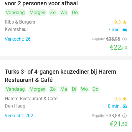
voor 2 personen voor afhaal
Vandaag
Morgen
Zo
Wo
Do
Ribs & Burgers
9.3
star
Kwintsheul
7 min.
directions_car
Verkocht: 26
€35
,95
Regulier
€22
,50
Turks 3- of 4-gangen keuzediner bij Harem
45%
Restaurant & Café
Vandaag
Morgen
Zo
Ma
Di
Wo
Do
Harem Restaurant & Café
9.5
star
Den Haag
8 min.
directions_car
Verkocht: 202
€38
,88
Regulier
€21
,50