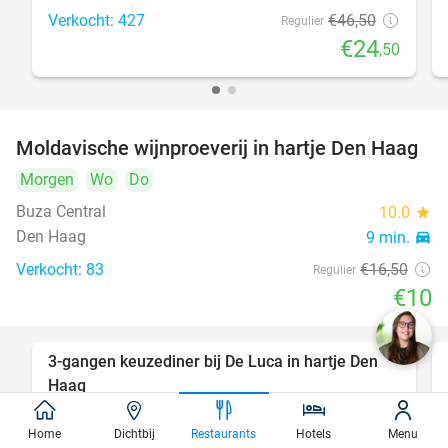
Verkocht: 427
€46
,50
Regulier
€24
,50
Moldavische wijnproeverij in hartje Den Haag
39%
Morgen
Wo
Do
Buza Central
10.0
star
Den Haag
9 min.
directions_car
Verkocht: 83
€16
,50
Regulier
€10
3-gangen keuzediner bij De Luca in hartje Den
47%
Haag
Vandaag
Morgen
Zo
Ma
Di
Wo
Do
Home
Dichtbij
Restaurants
Hotels
Menu