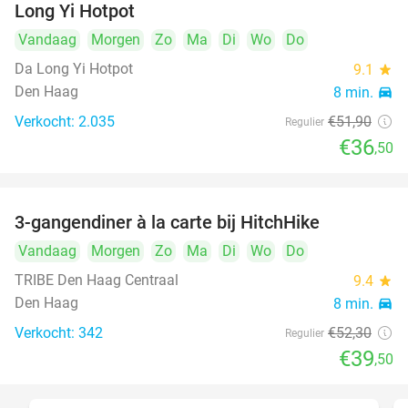
Long Yi Hotpot
Vandaag
Morgen
Zo
Ma
Di
Wo
Do
Da Long Yi Hotpot
9.1
star
Den Haag
8 min.
directions_car
Verkocht: 2.035
€51
,90
Regulier
€36
,50
3-gangendiner à la carte bij HitchHike
24%
Vandaag
Morgen
Zo
Ma
Di
Wo
Do
TRIBE Den Haag Centraal
9.4
star
Den Haag
8 min.
directions_car
Verkocht: 342
€52
,30
Regulier
€39
,50