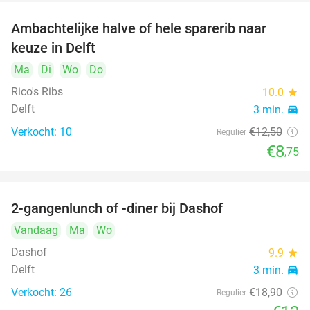
Ambachtelijke halve of hele sparerib naar
30%
keuze in Delft
Ma
Di
Wo
Do
Rico's Ribs
10.0
star
Delft
3 min.
directions_car
Verkocht: 10
€12
,50
Regulier
€8
,75
2-gangenlunch of -diner bij Dashof
37%
Vandaag
Ma
Wo
Dashof
9.9
star
Delft
3 min.
directions_car
Verkocht: 26
€18
,90
Regulier