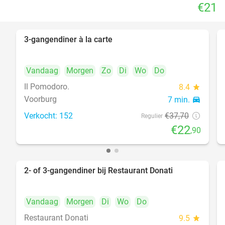
€21
3-gangendiner à la carte
39%
Vandaag
Morgen
Zo
Di
Wo
Do
Il Pomodoro.
8.4
star
Voorburg
7 min.
directions_car
Verkocht: 152
€37
,70
Regulier
€22
,90
2- of 3-gangendiner bij Restaurant Donati
41%
Vandaag
Morgen
Di
Wo
Do
Restaurant Donati
9.5
star