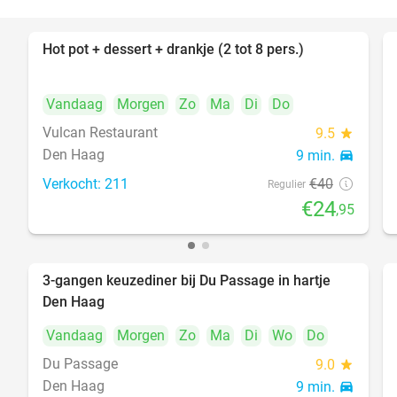
Hot pot + dessert + drankje (2 tot 8 pers.)
38%
Vandaag
Morgen
Zo
Ma
Di
Do
Vulcan Restaurant
9.5
star
Den Haag
9 min.
directions_car
Verkocht: 211
€40
Regulier
€24
,95
3-gangen keuzediner bij Du Passage in hartje
47%
Den Haag
Vandaag
Morgen
Zo
Ma
Di
Wo
Do
Du Passage
9.0
star
Den Haag
9 min.
directions_car