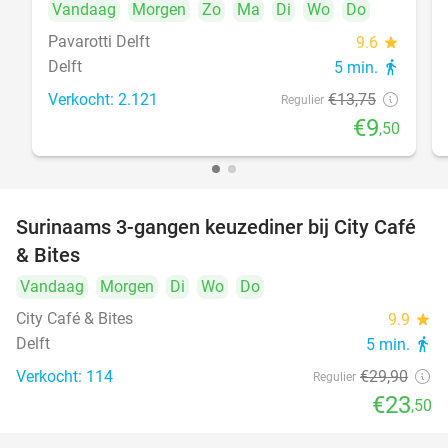
Vandaag
Morgen
Zo
Ma
Di
Wo
Do
Pavarotti Delft
9.6
star
Delft
5 min.
directions_walk
Verkocht: 2.121
€13
,75
Regulier
€9
,50
Surinaams 3-gangen keuzediner bij City Café
21%
& Bites
Vandaag
Morgen
Di
Wo
Do
City Café & Bites
9.9
star
Delft
5 min.
directions_walk
Verkocht: 114
€29
,90
Regulier
€23
,50