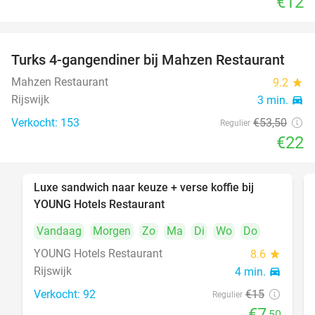
€12
Turks 4-gangendiner bij Mahzen Restaurant
59%
Mahzen Restaurant
9.2
star
Rijswijk
3 min.
directions_car
Verkocht: 153
€53
,50
Regulier
€22
Luxe sandwich naar keuze + verse koffie bij
50%
YOUNG Hotels Restaurant
Vandaag
Morgen
Zo
Ma
Di
Wo
Do
YOUNG Hotels Restaurant
8.6
star
Rijswijk
4 min.
directions_car
Verkocht: 92
€15
Regulier
€7
,50