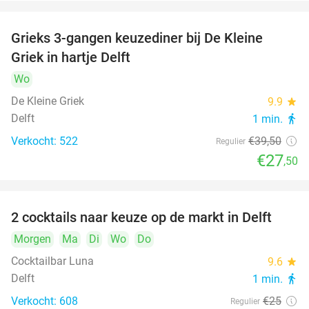
Grieks 3-gangen keuzediner bij De Kleine
30%
Griek in hartje Delft
Wo
De Kleine Griek
9.9
star
Delft
1 min.
directions_walk
Verkocht: 522
€39
,50
Regulier
€27
,50
2 cocktails naar keuze op de markt in Delft
50%
Morgen
Ma
Di
Wo
Do
Cocktailbar Luna
9.6
star
Delft
1 min.
directions_walk
Verkocht: 608
€25
Regulier