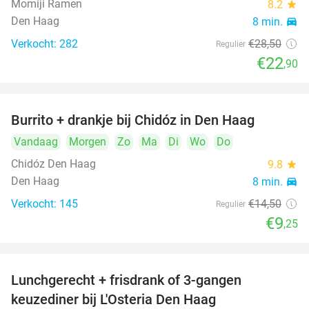
Momiji Ramen
8.2
star
Den Haag
8 min.
directions_car
Verkocht: 282
€28
,50
Regulier
€22
,90
Burrito + drankje bij Chidóz in Den Haag
36%
Vandaag
Morgen
Zo
Ma
Di
Wo
Do
Chidóz Den Haag
9.8
star
Den Haag
8 min.
directions_car
Verkocht: 145
€14
,50
Regulier
€9
,25
Lunchgerecht + frisdrank of 3-gangen
18%
keuzediner bij L'Osteria Den Haag