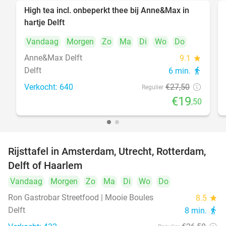
High tea incl. onbeperkt thee bij Anne&Max in
29%
hartje Delft
Vandaag
Morgen
Zo
Ma
Di
Wo
Do
Anne&Max Delft
9.1
star
Delft
6 min.
directions_walk
Verkocht: 640
€27
,50
Regulier
€19
,50
Rijsttafel in Amsterdam, Utrecht, Rotterdam,
19%
Delft of Haarlem
Vandaag
Morgen
Zo
Ma
Di
Wo
Do
Ron Gastrobar Streetfood | Mooie Boules
8.5
star
Delft
8 min.
directions_walk