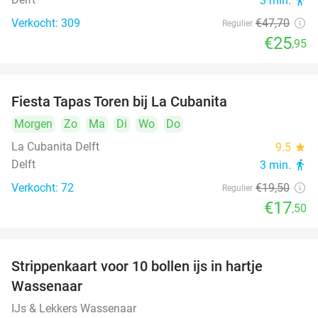
3 min.
directions_walk
Verkocht: 309
€47
,70
Regulier
€25
,95
Fiesta Tapas Toren bij La Cubanita
10%
Morgen
Zo
Ma
Di
Wo
Do
La Cubanita Delft
9.5
star
Delft
3 min.
directions_walk
Verkocht: 72
€19
,50
Regulier
€17
,50
Strippenkaart voor 10 bollen ijs in hartje
36%
Wassenaar
IJs & Lekkers Wassenaar