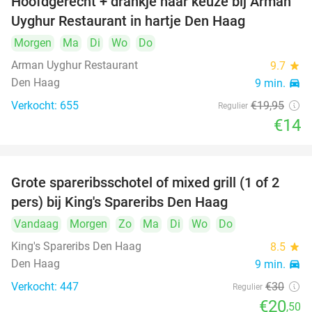
Hoofdgerecht + drankje naar keuze bij Arman
30%
Uyghur Restaurant in hartje Den Haag
Morgen
Ma
Di
Wo
Do
Arman Uyghur Restaurant
9.7
star
Den Haag
9 min.
directions_car
Verkocht: 655
€19
,95
Regulier
€14
Grote spareribsschotel of mixed grill (1 of 2
32%
pers) bij King's Spareribs Den Haag
Vandaag
Morgen
Zo
Ma
Di
Wo
Do
King's Spareribs Den Haag
8.5
star
Den Haag
9 min.
directions_car
Verkocht: 447
€30
Regulier
€20
,50