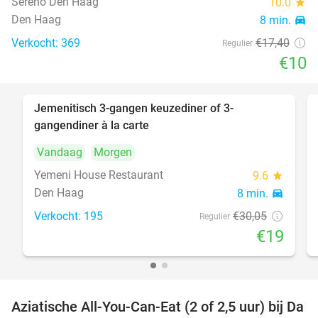
Sereno Den Haag
10.0
star
Den Haag
8 min.
directions_car
Verkocht: 369
€17
,40
Regulier
€10
Jemenitisch 3-gangen keuzediner of 3-
37%
gangendiner à la carte
Vandaag
Morgen
Yemeni House Restaurant
9.6
star
Den Haag
8 min.
directions_car
Verkocht: 195
€30
,05
Regulier
€19
Aziatische All-You-Can-Eat (2 of 2,5 uur) bij Da
30%