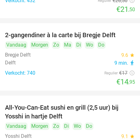
Verkocht: 432
€26
,50
Regulier
€21
,50
2-gangendiner à la carte bij Bregje Delft
12%
Vandaag
Morgen
Zo
Ma
Di
Wo
Do
Bregje Delft
9.6
star
Delft
9 min.
directions_walk
Verkocht: 740
€17
Regulier
€14
,95
All-You-Can-Eat sushi en grill (2,5 uur) bij
15%
Yosshi in hartje Delft
Vandaag
Morgen
Zo
Di
Wo
Do
Yosshi Delft
9.1
star