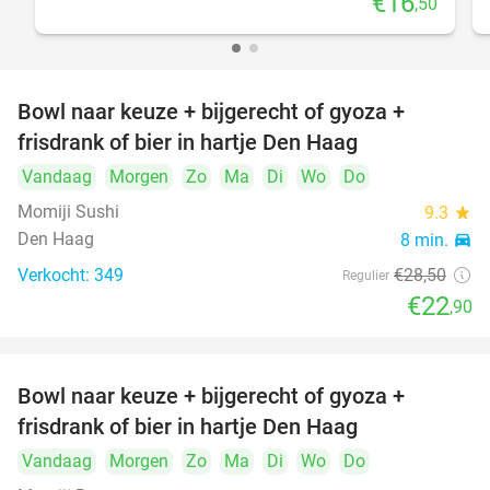
€16
,50
Bowl naar keuze + bijgerecht of gyoza +
20%
frisdrank of bier in hartje Den Haag
Vandaag
Morgen
Zo
Ma
Di
Wo
Do
Momiji Sushi
9.3
star
Den Haag
8 min.
directions_car
Verkocht: 349
€28
,50
Regulier
€22
,90
Bowl naar keuze + bijgerecht of gyoza +
20%
frisdrank of bier in hartje Den Haag
Vandaag
Morgen
Zo
Ma
Di
Wo
Do