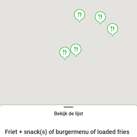
food
food
food
food
food
Bekijk de lijst
Friet + snack(s) of burgermenu of loaded fries
39%
food
food