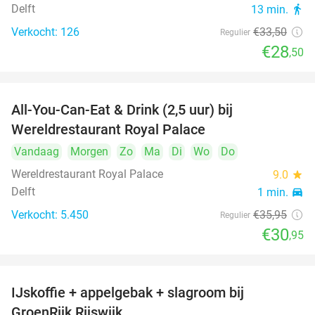
Delft
13 min.
directions_walk
Verkocht: 126
€33
,50
Regulier
€28
,50
All-You-Can-Eat & Drink (2,5 uur) bij
14%
Wereldrestaurant Royal Palace
Vandaag
Morgen
Zo
Ma
Di
Wo
Do
Wereldrestaurant Royal Palace
9.0
star
Delft
1 min.
directions_car
Verkocht: 5.450
€35
,95
Regulier
€30
,95
IJskoffie + appelgebak + slagroom bij
34%
GroenRijk Rijswijk