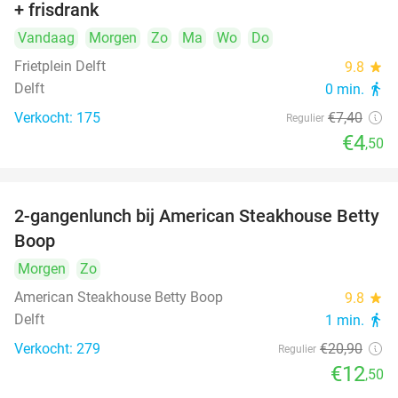
+ frisdrank
food
Vandaag
Morgen
Zo
Ma
Wo
Do
Frietplein Delft
9.8
star
Delft
0 min.
directions_walk
Verkocht: 175
€7
,40
Regulier
€4
,50
2-gangenlunch bij American Steakhouse Betty
40%
Boop
Morgen
Zo
American Steakhouse Betty Boop
9.8
star
Delft
1 min.
directions_walk
Verkocht: 279
€20
,90
Regulier
€12
,50