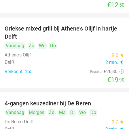
€12
,50
Griekse mixed grill bij Athene's Olijf in hartje
26%
Delft
Vandaag
Zo
Wo
Do
Athene's Olijf
9.2
star
Delft
2 min.
directions_walk
Verkocht: 165
€26
,80
Regulier
€19
,90
4-gangen keuzediner bij De Beren
46%
Vandaag
Morgen
Zo
Ma
Di
Wo
Do
De Beren Delft
9.7
star
Delft