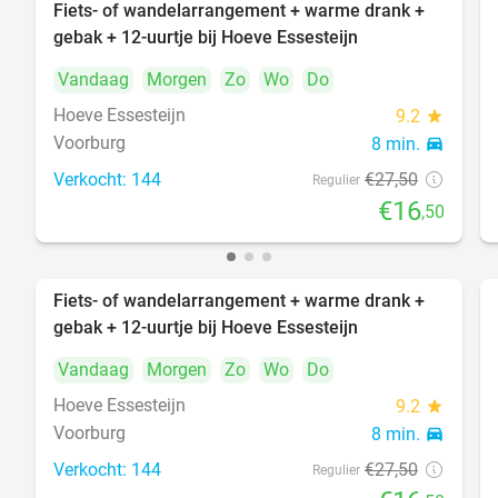
Fiets- of wandelarrangement + warme drank +
40%
gebak + 12-uurtje bij Hoeve Essesteijn
Vandaag
Morgen
Zo
Wo
Do
Hoeve Essesteijn
9.2
star
Voorburg
8 min.
directions_car
Verkocht: 144
€27
,50
Regulier
€16
,50
Fiets- of wandelarrangement + warme drank +
40%
gebak + 12-uurtje bij Hoeve Essesteijn
Vandaag
Morgen
Zo
Wo
Do
Hoeve Essesteijn
9.2
star
Voorburg
8 min.
directions_car
Verkocht: 144
€27
,50
Regulier