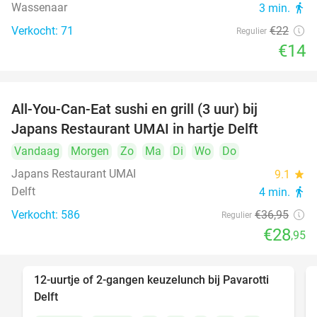
Wassenaar
3 min.
directions_walk
Verkocht: 71
€22
Regulier
€14
All-You-Can-Eat sushi en grill (3 uur) bij
22%
Japans Restaurant UMAI in hartje Delft
Vandaag
Morgen
Zo
Ma
Di
Wo
Do
Japans Restaurant UMAI
9.1
star
Delft
4 min.
directions_walk
Verkocht: 586
€36
,95
Regulier
€28
,95
12-uurtje of 2-gangen keuzelunch bij Pavarotti
31%
Delft