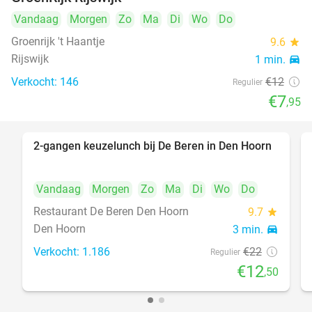
Vandaag
Morgen
Zo
Ma
Di
Wo
Do
Groenrijk 't Haantje
9.6
star
Rijswijk
1 min.
directions_car
Verkocht: 146
€12
Regulier
€7
,95
2-gangen keuzelunch bij De Beren in Den Hoorn
43%
Vandaag
Morgen
Zo
Ma
Di
Wo
Do
Restaurant De Beren Den Hoorn
9.7
star
Den Hoorn
3 min.
directions_car
Verkocht: 1.186
€22
Regulier
€12
,50