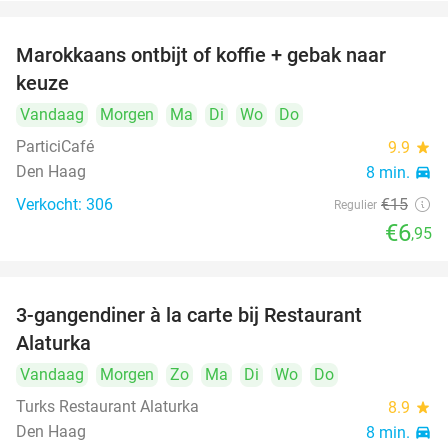
Marokkaans ontbijt of koffie + gebak naar
54%
keuze
Vandaag
Morgen
Ma
Di
Wo
Do
ParticiCafé
9.9
star
Den Haag
8 min.
directions_car
Verkocht: 306
€15
Regulier
€6
,95
3-gangendiner à la carte bij Restaurant
41%
Alaturka
Vandaag
Morgen
Zo
Ma
Di
Wo
Do
Turks Restaurant Alaturka
8.9
star
Den Haag
8 min.
directions_car