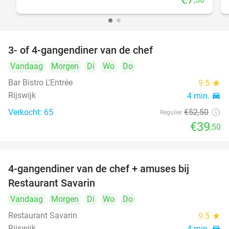
3- of 4-gangendiner van de chef
25%
Vandaag
Morgen
Di
Wo
Do
Bar Bistro L'Entrée
9.5
star
Rijswijk
4 min.
directions_car
Verkocht: 65
€52
,50
Regulier
€39
,50
4-gangendiner van de chef + amuses bij
20%
Restaurant Savarin
Vandaag
Morgen
Di
Wo
Do
Restaurant Savarin
9.5
star
Rijswijk
4 min.
directions_car