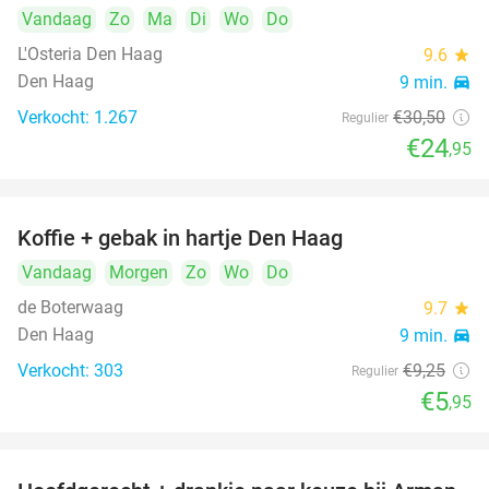
Vandaag
Zo
Ma
Di
Wo
Do
L'Osteria Den Haag
9.6
star
Den Haag
9 min.
directions_car
Verkocht: 1.267
€30
,50
Regulier
€24
,95
Koffie + gebak in hartje Den Haag
36%
Vandaag
Morgen
Zo
Wo
Do
de Boterwaag
9.7
star
Den Haag
9 min.
directions_car
Verkocht: 303
€9
,25
Regulier
€5
,95