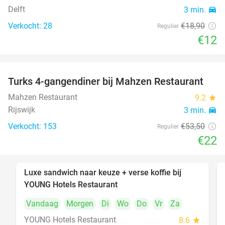
Delft
3 min.
directions_car
Verkocht: 28
€18
,90
Regulier
€12
Turks 4-gangendiner bij Mahzen Restaurant
59%
Mahzen Restaurant
9.2
star
Rijswijk
3 min.
directions_car
Verkocht: 153
€53
,50
Regulier
€22
Luxe sandwich naar keuze + verse koffie bij
50%
YOUNG Hotels Restaurant
Vandaag
Morgen
Di
Wo
Do
Vr
Za
YOUNG Hotels Restaurant
8.6
star