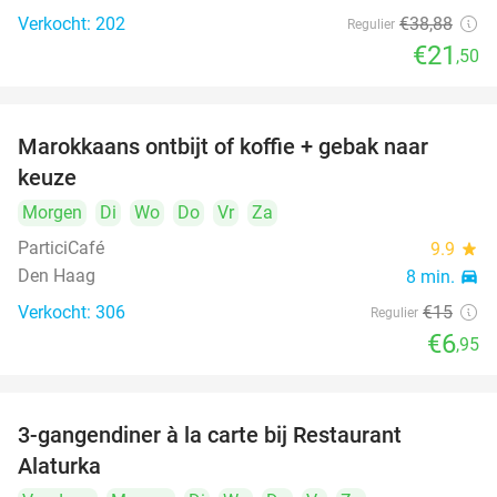
Verkocht: 202
€38
,88
Regulier
€21
,50
Marokkaans ontbijt of koffie + gebak naar
54%
keuze
Morgen
Di
Wo
Do
Vr
Za
ParticiCafé
9.9
star
Den Haag
8 min.
directions_car
Verkocht: 306
€15
Regulier
food
food
€6
,95
3-gangendiner à la carte bij Restaurant
41%
Alaturka