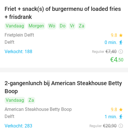
Friet + snack(s) of burgermenu of loaded fries
39%
+ frisdrank
Vandaag
Morgen
Wo
Do
Vr
Za
Frietplein Delft
9.8
star
Delft
0 min.
directions_walk
Verkocht: 188
€7
,40
Regulier
€4
,50
2-gangenlunch bij American Steakhouse Betty
40%
Boop
Vandaag
Za
American Steakhouse Betty Boop
9.8
star
Delft
1 min.
directions_walk
Verkocht: 283
€20
,90
Regulier