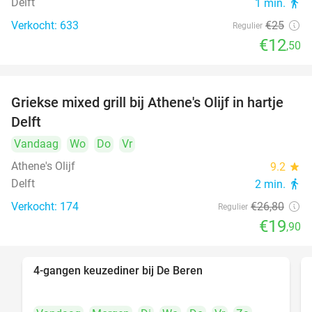
Delft
1 min.
directions_walk
Verkocht: 633
€25
Regulier
€12
,50
Griekse mixed grill bij Athene's Olijf in hartje
26%
Delft
Vandaag
Wo
Do
Vr
Athene's Olijf
9.2
star
Delft
2 min.
directions_walk
Verkocht: 174
€26
,80
Regulier
€19
,90
4-gangen keuzediner bij De Beren
46%