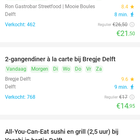
Ron Gastrobar Streetfood | Mooie Boules
8.4
star
Delft
8 min.
directions_walk
Verkocht: 462
€26
,50
Regulier
€21
,50
2-gangendiner à la carte bij Bregje Delft
12%
Vandaag
Morgen
Di
Wo
Do
Vr
Za
Bregje Delft
9.6
star
Delft
9 min.
directions_walk
Verkocht: 768
€17
Regulier
€14
,95
All-You-Can-Eat sushi en grill (2,5 uur) bij
15%