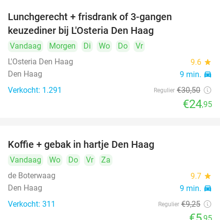
Lunchgerecht + frisdrank of 3-gangen
18%
keuzediner bij L'Osteria Den Haag
Vandaag
Morgen
Di
Wo
Do
Vr
L'Osteria Den Haag
9.6
star
Den Haag
9 min.
directions_car
Verkocht: 1.291
€30
,50
Regulier
€24
,95
Koffie + gebak in hartje Den Haag
36%
Vandaag
Wo
Do
Vr
Za
de Boterwaag
9.7
star
Den Haag
9 min.
directions_car
Verkocht: 311
€9
,25
Regulier
€5
,95