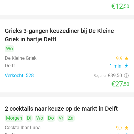
€12
,50
Grieks 3-gangen keuzediner bij De Kleine
30%
Griek in hartje Delft
Wo
De Kleine Griek
9.9
star
Delft
1 min.
directions_walk
Verkocht: 528
€39
,50
Regulier
€27
,50
2 cocktails naar keuze op de markt in Delft
50%
Morgen
Di
Wo
Do
Vr
Za
Cocktailbar Luna
9.7
star