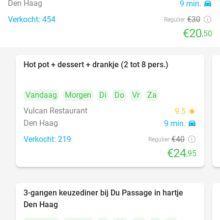
Den Haag
9 min.
directions_car
Verkocht: 454
€30
Regulier
€20
,50
Hot pot + dessert + drankje (2 tot 8 pers.)
38%
Vandaag
Morgen
Di
Do
Vr
Za
Vulcan Restaurant
9.5
star
Den Haag
9 min.
directions_car
Verkocht: 219
€40
Regulier
€24
,95
3-gangen keuzediner bij Du Passage in hartje
47%
Den Haag