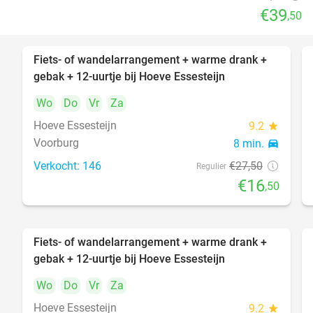
€39
,50
Fiets- of wandelarrangement + warme drank +
40%
gebak + 12-uurtje bij Hoeve Essesteijn
Wo
Do
Vr
Za
Hoeve Essesteijn
9.2
star
Voorburg
8 min.
directions_car
Verkocht: 146
€27
,50
Regulier
€16
,50
Fiets- of wandelarrangement + warme drank +
40%
gebak + 12-uurtje bij Hoeve Essesteijn
Wo
Do
Vr
Za
Hoeve Essesteijn
9.2
star