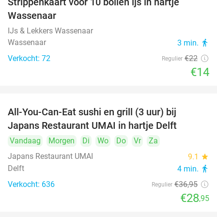
Strippenkaart voor 10 bollen ijs in hartje
36%
Wassenaar
IJs & Lekkers Wassenaar
Wassenaar
3 min.
directions_walk
Verkocht: 72
€22
Regulier
€14
All-You-Can-Eat sushi en grill (3 uur) bij
22%
Japans Restaurant UMAI in hartje Delft
Vandaag
Morgen
Di
Wo
Do
Vr
Za
Japans Restaurant UMAI
9.1
star
Delft
4 min.
directions_walk
Verkocht: 636
€36
,95
Regulier
€28
,95