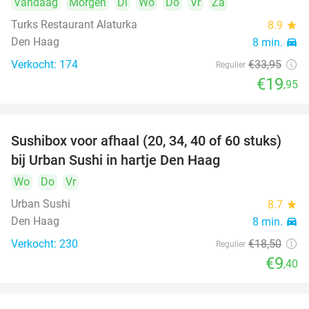
Vandaag
Morgen
Di
Wo
Do
Vr
Za
Turks Restaurant Alaturka
8.9
star
Den Haag
8 min.
directions_car
Verkocht: 174
€33
,95
Regulier
€19
,95
Sushibox voor afhaal (20, 34, 40 of 60 stuks)
49%
bij Urban Sushi in hartje Den Haag
Wo
Do
Vr
Urban Sushi
8.7
star
Den Haag
8 min.
directions_car
Verkocht: 230
€18
,50
Regulier
€9
,40