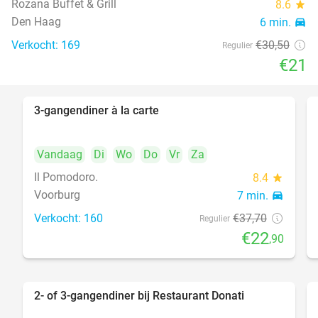
Rozana Buffet & Grill
8.6
star
food
Den Haag
6 min.
directions_car
Verkocht: 169
€30
,50
Regulier
€21
3-gangendiner à la carte
39%
Vandaag
Di
Wo
Do
Vr
Za
Il Pomodoro.
8.4
star
Voorburg
7 min.
directions_car
Verkocht: 160
€37
,70
Regulier
€22
,90
2- of 3-gangendiner bij Restaurant Donati
41%