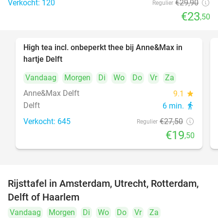
Verkocht: 120
€29
,90
Regulier
€23
,50
High tea incl. onbeperkt thee bij Anne&Max in
29%
hartje Delft
Vandaag
Morgen
Di
Wo
Do
Vr
Za
Anne&Max Delft
9.1
star
Delft
6 min.
directions_walk
Verkocht: 645
€27
,50
Regulier
€19
,50
Rijsttafel in Amsterdam, Utrecht, Rotterdam,
19%
Delft of Haarlem
Vandaag
Morgen
Di
Wo
Do
Vr
Za