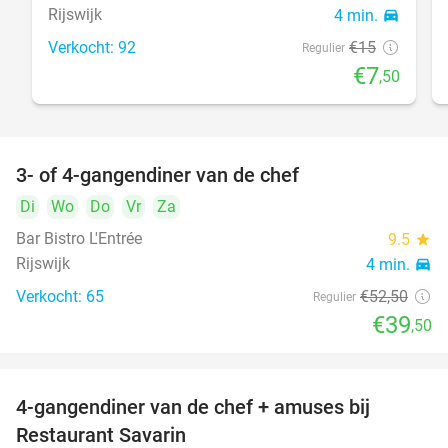
Rijswijk
4 min.
directions_car
Verkocht: 92
€15
Regulier
€7
,50
3- of 4-gangendiner van de chef
25%
Di
Wo
Do
Vr
Za
Bar Bistro L'Entrée
9.5
star
Rijswijk
4 min.
directions_car
Verkocht: 65
€52
,50
Regulier
€39
,50
4-gangendiner van de chef + amuses bij
20%
Restaurant Savarin