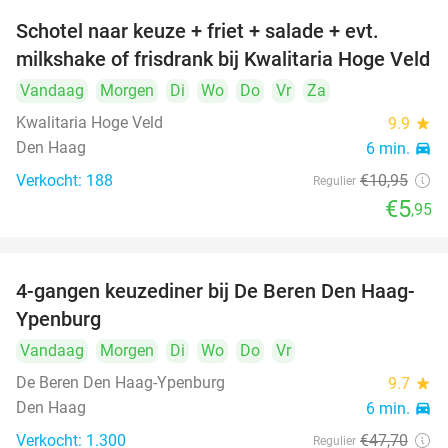
Schotel naar keuze + friet + salade + evt.
46%
milkshake of frisdrank bij Kwalitaria Hoge Veld
Vandaag
Morgen
Di
Wo
Do
Vr
Za
Kwalitaria Hoge Veld
9.9
star
Den Haag
6 min.
directions_car
Verkocht: 188
€10
,95
Regulier
€5
,95
4-gangen keuzediner bij De Beren Den Haag-
46%
Ypenburg
Vandaag
Morgen
Di
Wo
Do
Vr
De Beren Den Haag-Ypenburg
9.7
star
Den Haag
6 min.
directions_car
Verkocht: 1.300
€47
,70
Regulier