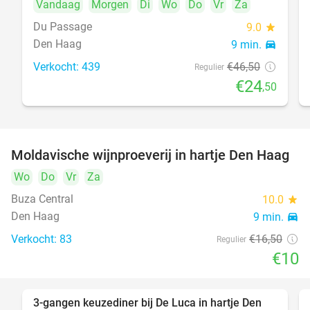
Vandaag
Morgen
Di
Wo
Do
Vr
Za
Du Passage
9.0
star
Den Haag
9 min.
directions_car
Verkocht: 439
€46
,50
Regulier
€24
,50
Moldavische wijnproeverij in hartje Den Haag
39%
Wo
Do
Vr
Za
Buza Central
10.0
star
Den Haag
9 min.
directions_car
Verkocht: 83
€16
,50
Regulier
€10
3-gangen keuzediner bij De Luca in hartje Den
47%