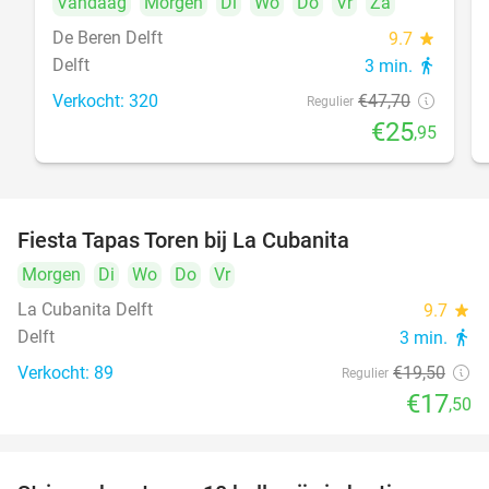
Vandaag
Morgen
Di
Wo
Do
Vr
Za
De Beren Delft
9.7
star
Delft
3 min.
directions_walk
Verkocht: 320
€47
,70
Regulier
€25
,95
Fiesta Tapas Toren bij La Cubanita
10%
Morgen
Di
Wo
Do
Vr
La Cubanita Delft
9.7
star
Delft
3 min.
directions_walk
Verkocht: 89
€19
,50
Regulier
€17
,50