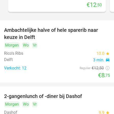
€12
,50
Ambachtelijke halve of hele sparerib naar
30%
keuze in Delft
Morgen
Wo
Vr
Rico's Ribs
10.0
star
Delft
3 min.
directions_car
Verkocht: 12
€12
,50
Regulier
€8
,75
2-gangenlunch of -diner bij Dashof
37%
Morgen
Wo
Vr
Dashof
9.9
star