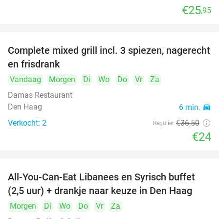
€25
,95
food
food
food
Complete mixed grill incl. 3 spiezen, nagerecht
34%
en frisdrank
food
Vandaag
Morgen
Di
Wo
Do
Vr
Za
food
Damas Restaurant
Den Haag
6 min.
directions_car
Verkocht: 2
€36
,50
Regulier
€24
All-You-Can-Eat Libanees en Syrisch buffet
31%
(2,5 uur) + drankje naar keuze in Den Haag
Morgen
Di
Wo
Do
Vr
Za
food
food