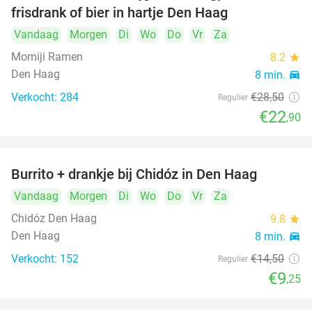
frisdrank of bier in hartje Den Haag
Vandaag
Morgen
Di
Wo
Do
Vr
Za
Momiji Ramen
8.2
star
Den Haag
8 min.
directions_car
Verkocht: 284
€28
,50
Regulier
€22
,90
Burrito + drankje bij Chidóz in Den Haag
36%
Vandaag
Morgen
Di
Wo
Do
Vr
Za
Chidóz Den Haag
9.8
star
Den Haag
8 min.
directions_car
Verkocht: 152
€14
,50
Regulier
€9
,25