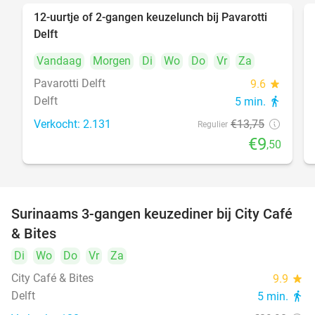
12-uurtje of 2-gangen keuzelunch bij Pavarotti
31%
Delft
Vandaag
Morgen
Di
Wo
Do
Vr
Za
Pavarotti Delft
9.6
star
Delft
5 min.
directions_walk
Verkocht: 2.131
€13
,75
Regulier
€9
,50
Surinaams 3-gangen keuzediner bij City Café
21%
& Bites
Di
Wo
Do
Vr
Za
City Café & Bites
9.9
star
Delft
5 min.
directions_walk