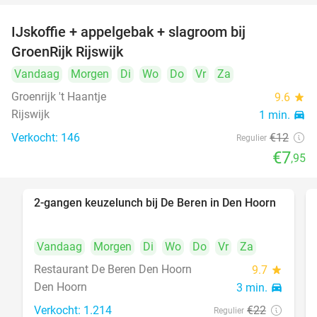
IJskoffie + appelgebak + slagroom bij
34%
GroenRijk Rijswijk
Vandaag
Morgen
Di
Wo
Do
Vr
Za
Groenrijk 't Haantje
9.6
star
Rijswijk
1 min.
directions_car
Verkocht: 146
€12
Regulier
€7
,95
2-gangen keuzelunch bij De Beren in Den Hoorn
43%
Vandaag
Morgen
Di
Wo
Do
Vr
Za
Restaurant De Beren Den Hoorn
9.7
star
Den Hoorn
3 min.
directions_car
Verkocht: 1.214
€22
Regulier