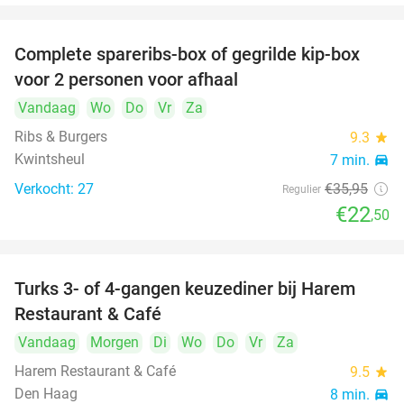
Complete spareribs-box of gegrilde kip-box
37%
voor 2 personen voor afhaal
Vandaag
Wo
Do
Vr
Za
Ribs & Burgers
9.3
star
Kwintsheul
7 min.
directions_car
Verkocht: 27
€35
,95
Regulier
€22
,50
Turks 3- of 4-gangen keuzediner bij Harem
45%
Restaurant & Café
Vandaag
Morgen
Di
Wo
Do
Vr
Za
Harem Restaurant & Café
9.5
star
Den Haag
8 min.
directions_car