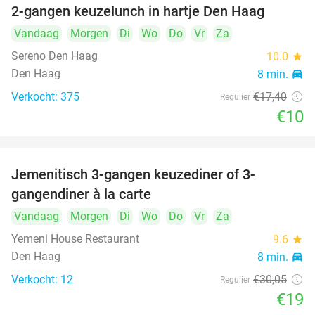
2-gangen keuzelunch in hartje Den Haag
43%
Vandaag
Morgen
Di
Wo
Do
Vr
Za
Sereno Den Haag
10.0
star
Den Haag
8 min.
directions_car
Verkocht: 375
€17
,40
Regulier
€10
Jemenitisch 3-gangen keuzediner of 3-
37%
gangendiner à la carte
Vandaag
Morgen
Di
Wo
Do
Vr
Za
Yemeni House Restaurant
9.6
star
Den Haag
8 min.
directions_car
Verkocht: 12
€30
,05
Regulier
€19