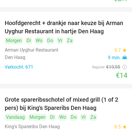
Hoofdgerecht + drankje naar keuze bij Arman
30%
Uyghur Restaurant in hartje Den Haag
Morgen
Di
Wo
Do
Vr
Za
Arman Uyghur Restaurant
9.7
star
Den Haag
9 min.
directions_car
Verkocht: 671
€19
,95
Regulier
€14
Grote spareribsschotel of mixed grill (1 of 2
32%
pers) bij King's Spareribs Den Haag
Vandaag
Morgen
Di
Wo
Do
Vr
Za
King's Spareribs Den Haag
8.5
star