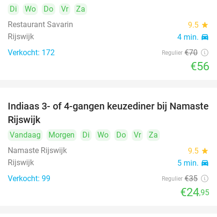
Di
Wo
Do
Vr
Za
Restaurant Savarin
9.5
star
Rijswijk
4 min.
directions_car
Verkocht: 172
€70
Regulier
€56
Indiaas 3- of 4-gangen keuzediner bij Namaste
29%
Rijswijk
Vandaag
Morgen
Di
Wo
Do
Vr
Za
Namaste Rijswijk
9.5
star
Rijswijk
5 min.
directions_car
Verkocht: 99
€35
Regulier
€24
,95