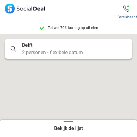
Tot wel 70% korting op uit eten
Bereikbaar 
7 dagen per week beschikbaar
10+ miljoen leden
Delft
2 personen • flexibele datum
9,4
op basis van
206.274 reviews
Tot wel 70% korting op uit eten
7 dagen per week beschikbaar
10+ miljoen leden
Bekijk de lijst