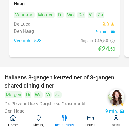
Haag
Vandaag
Morgen
Di
Wo
Do
Vr
Za
De Luca
9.3
star
Den Haag
9 min.
directions_car
Verkocht: 528
€46
,50
Regulier
€24
,50
Italiaans 3-gangen keuzediner of 3-gangen
50%
shared dining-diner
Morgen
Di
Wo
Vr
Za
De Pizzabakkers Dagelijkse Groenmarkt
8.6
star
Den Haag
9 min.
directions_car
Verkocht: 760
€39
,95
Regulier
Home
Dichtbij
Restaurants
Hotels
Menu
€19
,95