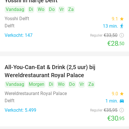
Yosshi in hartje Delft
Vandaag
Di
Wo
Do
Vr
Za
Yosshi Delft
9.1
star
Delft
13 min.
directions_walk
Verkocht: 147
€33
,50
Regulier
€28
,50
All-You-Can-Eat & Drink (2,5 uur) bij
14%
Wereldrestaurant Royal Palace
Vandaag
Morgen
Di
Wo
Do
Vr
Za
Wereldrestaurant Royal Palace
9.0
star
Delft
1 min.
directions_car
Verkocht: 5.499
€35
,95
Regulier
€30
,95