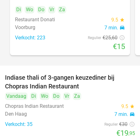
Di
Wo
Do
Vr
Za
Restaurant Donati
food
9.5
star
Voorburg
7 min.
directions_car
Verkocht: 223
€25
,60
Regulier
€15
Indiase thali of 3-gangen keuzediner bij
34%
Chopras Indian Restaurant
food
Vandaag
Di
Wo
Do
Vr
Za
Chopras Indian Restaurant
9.5
star
Den Haag
7 min.
directions_car
Verkocht: 35
€30
Regulier
€19
,95