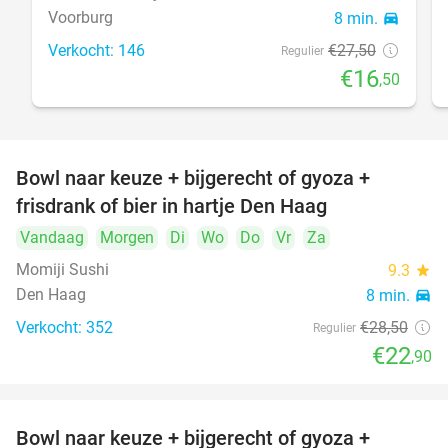
Voorburg
8 min.
directions_car
Verkocht: 146
€27
,50
Regulier
€16
,50
Bowl naar keuze + bijgerecht of gyoza +
20%
frisdrank of bier in hartje Den Haag
Vandaag
Morgen
Di
Wo
Do
Vr
Za
Momiji Sushi
9.3
star
Den Haag
8 min.
directions_car
Verkocht: 352
€28
,50
Regulier
€22
,90
Bowl naar keuze + bijgerecht of gyoza +
20%