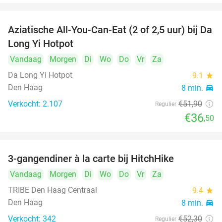
Aziatische All-You-Can-Eat (2 of 2,5 uur) bij Da
30%
Long Yi Hotpot
Vandaag
Morgen
Di
Wo
Do
Vr
Za
Da Long Yi Hotpot
9.1
star
Den Haag
8 min.
directions_car
Verkocht: 2.107
€51
,90
Regulier
€36
,50
3-gangendiner à la carte bij HitchHike
24%
Vandaag
Morgen
Di
Wo
Do
Vr
Za
TRIBE Den Haag Centraal
9.4
star
Den Haag
8 min.
directions_car
Verkocht: 342
€52
,30
Regulier