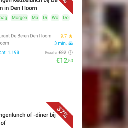
ngen keuzelunch bij De
n in Den Hoorn
aag
Morgen
Ma
Di
Wo
Do
urant De Beren Den Hoorn
9.7
star
oorn
3 min.
directions_car
cht: 1.198
€22
Regulier
€12
,50
37%
ngenlunch of -diner bij
of