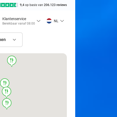
9,4
op basis van
206.123 reviews
Klantenservice
NL
Bereikbaar vanaf 08:00
nen
food
food
food
food