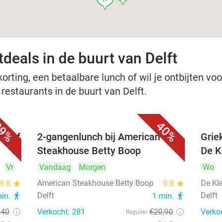
deals in de buurt van Delft
rting, een betaalbare lunch of wil je ontbijten voor
 restaurants in de buurt van Delft.
9%
40%
nu of
2-gangenlunch bij American
Grie
Steakhouse Betty Boop
De Kl
Vr
Vandaag
Morgen
Wo
American Steakhouse Betty Boop
De Kle
9.8
star
9.8
star
Delft
Delft
min.
directions_walk
1 min.
directions_walk
,40
Verkocht: 281
€20
,90
Verko
Regulier