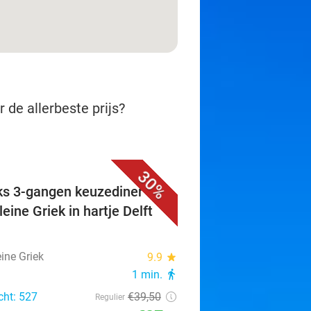
 de allerbeste prijs?
30%
ks 3-gangen keuzediner bij
eine Griek in hartje Delft
ine Griek
9.9
star
1 min.
directions_walk
cht: 527
€39
,50
Regulier