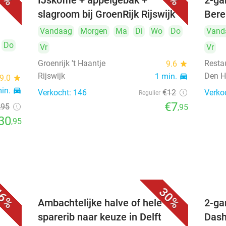
uur)
IJskoffie + appelgebak +
2-ga
slagroom bij GroenRijk Rijswijk
Bere
Vandaag
Morgen
Ma
Di
Wo
Do
Vand
Do
Vr
Vr
Groenrijk 't Haantje
Resta
9.6
star
Rijswijk
Den H
1 min.
directions_car
9.0
star
min.
directions_car
Verkocht: 146
€12
Verko
Regulier
€7
,95
,95
30
,95
6%
30%
Ambachtelijke halve of hele
2-ga
sparerib naar keuze in Delft
Dash