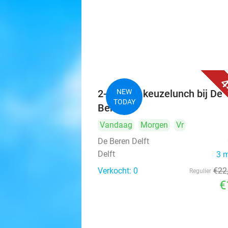
4
2-gangen keuzelunch bij De
NEW
TODAY
Beren
Vandaag
Morgen
Vr
De Beren Delft
Delft
3 
Verkocht: 0
€22
Regulier
€