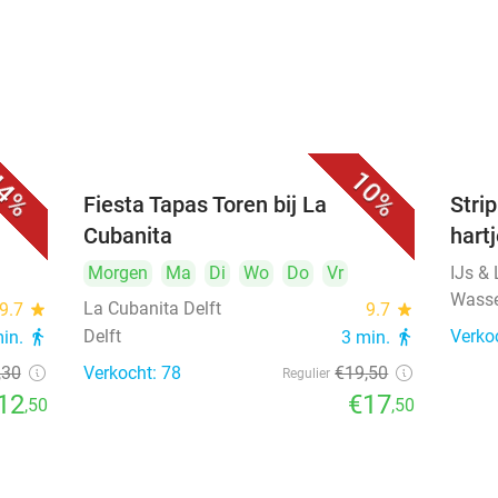
4%
10%
Fiesta Tapas Toren bij La
Strip
Cubanita
hart
Morgen
Ma
Di
Wo
Do
Vr
IJs &
Wass
La Cubanita Delft
9.7
star
9.7
star
Delft
Verko
min.
directions_walk
3 min.
directions_walk
,30
Verkocht: 78
€19
,50
Regulier
12
€17
,50
,50