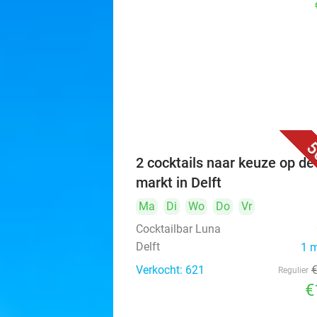
5
2 cocktails naar keuze op de
markt in Delft
Ma
Di
Wo
Do
Vr
Cocktailbar Luna
Delft
1 
Verkocht: 621
Regulier
€