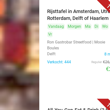
1
Rijsttafel in Amsterdam, Utre
Rotterdam, Delft of Haarlem
Vandaag
Morgen
Ma
Di
Wo
Vr
Ron Gastrobar Streetfood | Mooie
Boules
Delft
8 
Verkocht: 444
€26
Regulier
€
1