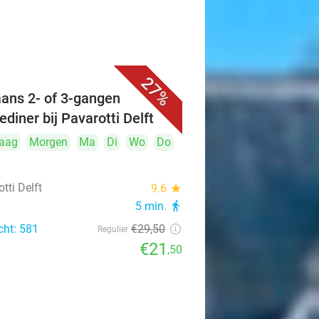
27%
iaans 2- of 3-gangen
ediner bij Pavarotti Delft
aag
Morgen
Ma
Di
Wo
Do
tti Delft
9.6
star
5 min.
directions_walk
cht: 581
€29
,50
Regulier
€21
,50