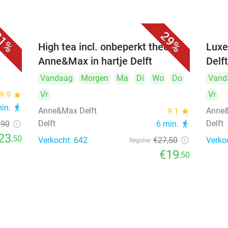
1%
29%
iner
High tea incl. onbeperkt thee bij
Luxe
Anne&Max in hartje Delft
Delf
Vandaag
Morgen
Ma
Di
Wo
Do
Vand
Vr
Vr
9.9
star
min.
directions_walk
Anne&Max Delft
Anne&
9.1
star
Delft
Delft
,90
6 min.
directions_walk
23
,50
Verkocht: 642
€27
,50
Verko
Regulier
€19
,50