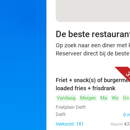
De beste restaurant
Op zoek naar een diner met ko
Reserveer direct bij de beste
3
Friet + snack(s) of burgerme
loaded fries + frisdrank
Vandaag
Morgen
Ma
Wo
Do
Frietplein Delft
Delft
0 
Verkocht: 181
€7
Regulier