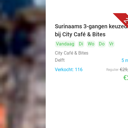
2
Surinaams 3-gangen keuzed
bij City Café & Bites
Vandaag
Di
Wo
Do
Vr
City Café & Bites
Delft
5 
Verkocht: 116
€29
Regulier
€