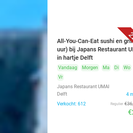
2
All-You-Can-Eat sushi en grill
uur) bij Japans Restaurant 
in hartje Delft
Vandaag
Morgen
Ma
Di
Wo
Vr
Japans Restaurant UMAI
Delft
4 
Verkocht: 612
€36
Regulier
€