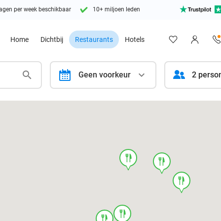
agen per week beschikbaar
10+ miljoen leden
Home
Dichtbij
Restaurants
Hotels
calendar
Geen voorkeur
2 perso
food
food
food
food
food