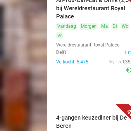
All-You-Can-Eat & Drink (2,5 
bij Wereldrestaurant Royal
Palace
Vandaag
Morgen
Ma
Di
Wo
Vr
Wereldrestaurant Royal Palace
Delft
1 
Verkocht: 5.475
€35
Regulier
€
4
4-gangen keuzediner bij De
Beren