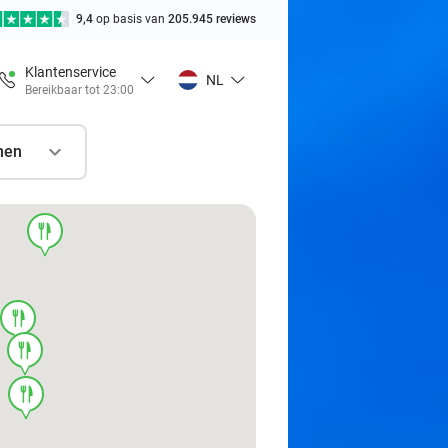
9,4
op basis van
205.945 reviews
Klantenservice
NL
Bereikbaar tot 23:00
nen
food
food
food
food