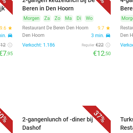
2-gangen keuzelunch bij De
4-ga
jk
Beren in Den Hoorn
Bere
Morgen
Za
Zo
Ma
Di
Wo
Morg
Restaurant De Beren Den Hoorn
Resta
9.6
star
9.7
star
Den Hoorn
Den H
min.
directions_car
3 min.
directions_car
€12
Verkocht: 1.186
€22
Verko
Regulier
€7
€12
,95
,50
0%
37%
2-gangenlunch of -diner bij
Turk
Dashof
Rest