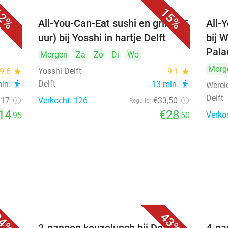
2%
15%
All-You-Can-Eat sushi en grill (2,5
All-
uur) bij Yosshi in hartje Delft
bij 
Pala
Morgen
Za
Zo
Di
Wo
Morg
Yosshi Delft
9.6
star
9.1
star
Delft
min.
directions_walk
13 min.
directions_walk
Werel
Delft
€17
Verkocht: 126
€33
,50
Regulier
14
€28
Verko
,95
,50
4%
43%