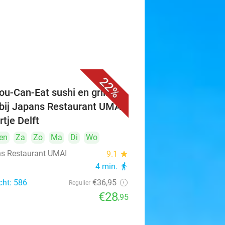
22%
ou-Can-Eat sushi en grill (3
 bij Japans Restaurant UMAI
rtje Delft
en
Za
Zo
Ma
Di
Wo
s Restaurant UMAI
9.1
star
4 min.
directions_walk
cht: 586
€36
,95
Regulier
€28
,95