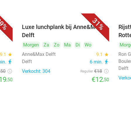
9%
31%
 bij
Luxe lunchplank bij Anne&Max in
Rijs
Delft
Rott
Morgen
Za
Zo
Ma
Di
Wo
Morg
Anne&Max Delft
Ron G
9.1
star
9.1
star
Boule
Delft
min.
directions_walk
6 min.
directions_walk
Delft
,50
Verkocht: 304
€18
Regulier
Verko
19
€12
,50
,50