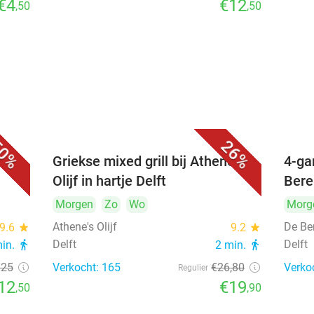
€4
€12
,50
,50
0%
26%
Griekse mixed grill bij Athene's
4-ga
Olijf in hartje Delft
Bere
Morgen
Zo
Wo
Morg
Athene's Olijf
De Be
9.6
star
9.2
star
Delft
Delft
min.
directions_walk
2 min.
directions_walk
€25
Verkocht: 165
€26
,80
Verko
Regulier
12
€19
,50
,90