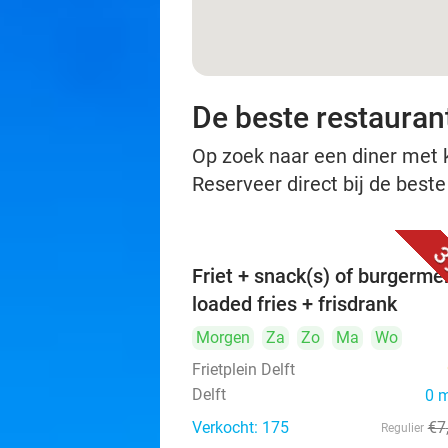
De beste restaurant
Op zoek naar een diner met ko
Reserveer direct bij de beste
3
Friet + snack(s) of burgerme
loaded fries + frisdrank
Morgen
Za
Zo
Ma
Wo
Frietplein Delft
Delft
0 
Verkocht: 175
€7
Regulier