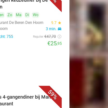
ngen keuzediner bij De
n
en
Zo
Ma
Di
Wo
urant De Beren Den Hoorn
9.7
star
oorn
3 min.
directions_car
cht: 755
€47
,70
Regulier
€25
,95
59%
s 4-gangendiner bij Mahzen
aurant