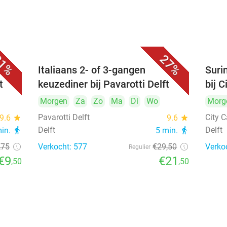
1%
27%
Italiaans 2- of 3-gangen
Suri
t
keuzediner bij Pavarotti Delft
bij C
Morgen
Za
Zo
Ma
Di
Wo
Morg
Pavarotti Delft
City C
9.6
star
9.6
star
Delft
Delft
min.
directions_walk
5 min.
directions_walk
,75
Verkocht: 577
€29
,50
Verko
Regulier
€9
€21
,50
,50