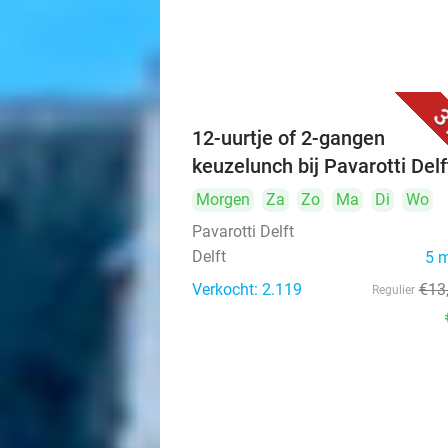
3
12-uurtje of 2-gangen
keuzelunch bij Pavarotti Delf
Morgen
Za
Zo
Ma
Di
Wo
Pavarotti Delft
Delft
5 
Verkocht: 2.119
€13
Regulier