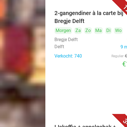
1
2-gangendiner à la carte bij
Bregje Delft
Morgen
Za
Zo
Ma
Di
Wo
Bregje Delft
Delft
9 
Verkocht: 740
Regulier
€
3