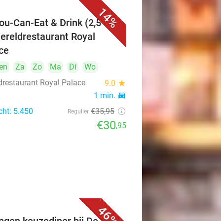
14%
You-Can-Eat & Drink (2,5 uur)
Wereldrestaurant Royal
ce
en
Za
Zo
Ma
Di
Wo
drestaurant Royal Palace
9.0
star
1 min.
directions_car
cht: 5.450
€35
,95
Regulier
€30
,95
46%