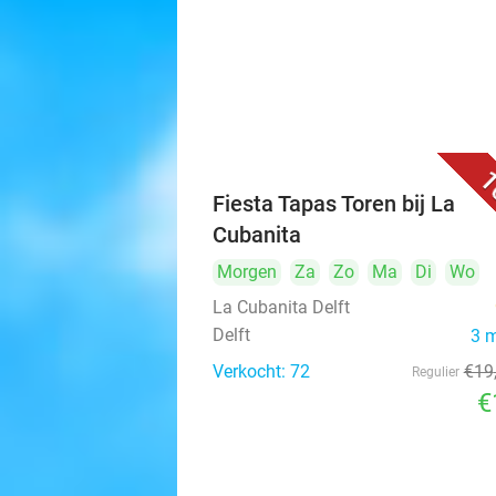
1
Fiesta Tapas Toren bij La
Cubanita
Morgen
Za
Zo
Ma
Di
Wo
La Cubanita Delft
Delft
3 
Verkocht: 72
€19
Regulier
€