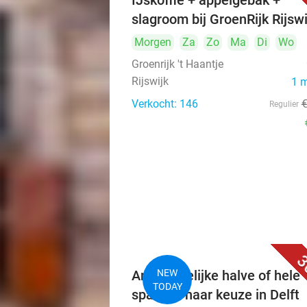
IJskoffie + appelgebak +
slagroom bij GroenRijk Rijswi
Morgen
Za
Zo
Ma
Di
Wo
Groenrijk 't Haantje
Rijswijk
1 
Verkocht: 146
Regulier
3
Ambachtelijke halve of hele
NEW
TODAY
sparerib naar keuze in Delft