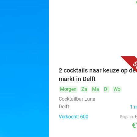
5
2 cocktails naar keuze op de
markt in Delft
Morgen
Za
Ma
Di
Wo
Cocktailbar Luna
Delft
1 
Verkocht: 600
Regulier
€