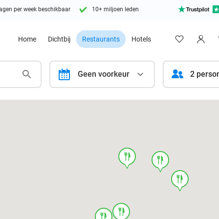
agen per week beschikbaar
10+ miljoen leden
Home
Dichtbij
Restaurants
Hotels
calendar
Geen voorkeur
2 perso
food
food
food
food
food