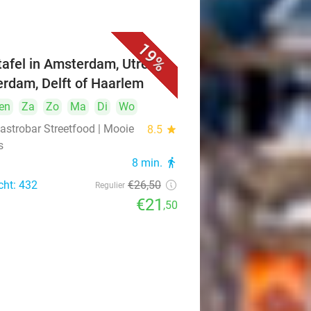
19%
ttafel in Amsterdam, Utrecht,
erdam, Delft of Haarlem
en
Za
Zo
Ma
Di
Wo
astrobar Streetfood | Mooie
8.5
star
s
8 min.
directions_walk
cht: 432
€26
,50
Regulier
€21
,50