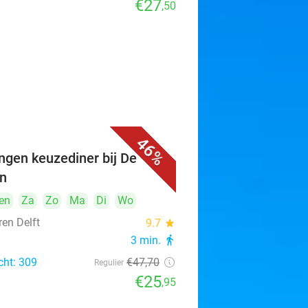
€27
,50
46%
ngen keuzediner bij De
n
en
Za
Zo
Ma
Di
Wo
ren Delft
9.7
star
3 min.
directions_walk
cht: 309
€47
,70
Regulier
€25
,95