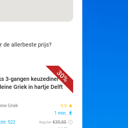
 de allerbeste prijs?
30%
ks 3-gangen keuzediner bij
eine Griek in hartje Delft
ine Griek
9.9
star
1 min.
directions_walk
cht: 522
€39
,50
Regulier