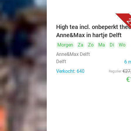
2
High tea incl. onbeperkt thee
Anne&Max in hartje Delft
Morgen
Za
Zo
Ma
Di
Wo
Anne&Max Delft
Delft
6 
Verkocht: 640
€27
Regulier
€