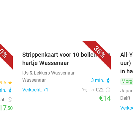
0%
36%
Strippenkaart voor 10 bollen ijs in
All-Y
hartje Wassenaar
uur)
in ha
IJs & Lekkers Wassenaar
Wassenaar
3 min.
directions_walk
Morg
9.5
star
Verkocht: 71
€22
min.
directions_walk
Regulier
Japan
€14
Delft
,50
17
Verko
,50