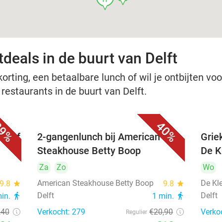
deals in de buurt van Delft
rting, een betaalbare lunch of wil je ontbijten voor
 restaurants in de buurt van Delft.
9%
40%
nu of
2-gangenlunch bij American
Grie
Steakhouse Betty Boop
De Kl
Za
Zo
Wo
American Steakhouse Betty Boop
De Kle
9.8
star
9.8
star
Delft
Delft
min.
directions_walk
1 min.
directions_walk
,40
Verkocht: 279
€20
,90
Verko
Regulier