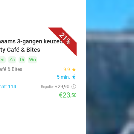
21%
naams 3-gangen keuzediner
ity Café & Bites
en
Za
Di
Wo
afé & Bites
9.9
star
5 min.
directions_walk
cht: 114
€29
,90
Regulier
€23
,50