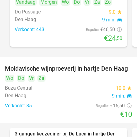
Vandaag
Morgen
Wo
Do
Vr
Za
Zo
Du Passage
9.0
star
Den Haag
9 min.
directions_car
Verkocht: 443
€46
,50
Regulier
€24
,50
Moldavische wijnproeverij in hartje Den Haag
39%
Wo
Do
Vr
Za
Buza Central
10.0
star
Den Haag
9 min.
directions_car
Verkocht: 85
€16
,50
Regulier
€10
3-gangen keuzediner bij De Luca in hartje Den
47%