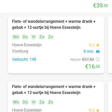
€39
,50
Fiets- of wandelarrangement + warme drank +
40%
gebak + 12-uurtje bij Hoeve Essesteijn
Wo
Do
Vr
Za
Zo
Hoeve Essesteijn
9.2
star
Voorburg
8 min.
directions_car
Verkocht: 148
€27
,50
Regulier
€16
,50
Fiets- of wandelarrangement + warme drank +
40%
gebak + 12-uurtje bij Hoeve Essesteijn
Wo
Do
Vr
Za
Zo
Hoeve Essesteijn
9.2
star