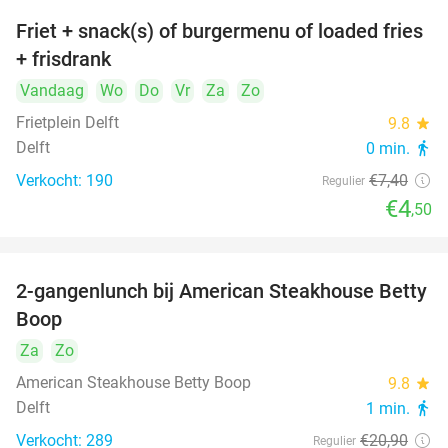
Friet + snack(s) of burgermenu of loaded fries
39%
+ frisdrank
Vandaag
Wo
Do
Vr
Za
Zo
Frietplein Delft
9.8
star
Delft
0 min.
directions_walk
Verkocht: 190
€7
,40
Regulier
€4
,50
2-gangenlunch bij American Steakhouse Betty
40%
Boop
Za
Zo
American Steakhouse Betty Boop
9.8
star
Delft
1 min.
directions_walk
Verkocht: 289
€20
,90
Regulier