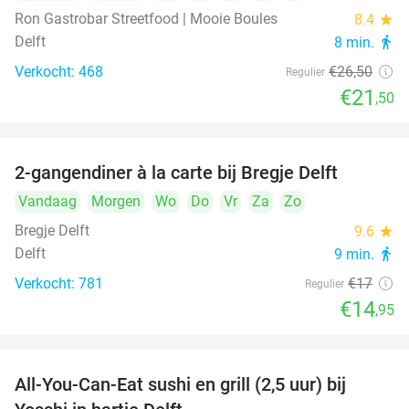
Ron Gastrobar Streetfood | Mooie Boules
8.4
star
Delft
8 min.
directions_walk
Verkocht: 468
€26
,50
Regulier
€21
,50
2-gangendiner à la carte bij Bregje Delft
12%
Vandaag
Morgen
Wo
Do
Vr
Za
Zo
Bregje Delft
9.6
star
Delft
9 min.
directions_walk
Verkocht: 781
€17
Regulier
€14
,95
All-You-Can-Eat sushi en grill (2,5 uur) bij
15%