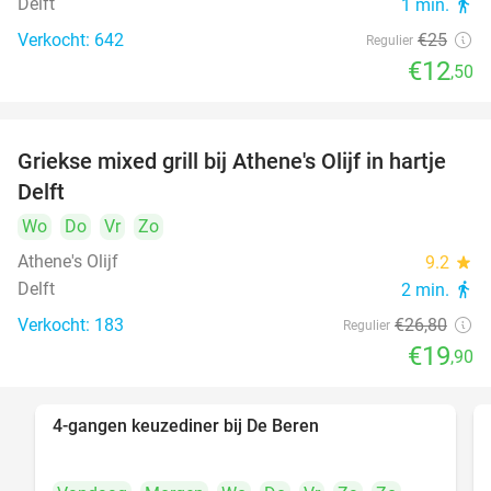
Delft
1 min.
directions_walk
Verkocht: 642
€25
Regulier
€12
,50
Griekse mixed grill bij Athene's Olijf in hartje
26%
Delft
Wo
Do
Vr
Zo
Athene's Olijf
9.2
star
Delft
2 min.
directions_walk
Verkocht: 183
€26
,80
Regulier
€19
,90
4-gangen keuzediner bij De Beren
46%