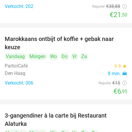
Verkocht: 202
€38
,88
Regulier
€21
,50
Marokkaans ontbijt of koffie + gebak naar
54%
keuze
Vandaag
Morgen
Wo
Do
Vr
Za
ParticiCafé
9.9
star
Den Haag
8 min.
directions_car
Verkocht: 306
€15
Regulier
food
food
€6
,95
3-gangendiner à la carte bij Restaurant
41%
Alaturka