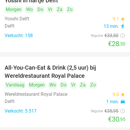
Yosshi in hartje Delft
Morgen
Wo
Do
Vr
Za
Zo
Yosshi Delft
9.1
star
Delft
13 min.
directions_walk
Verkocht: 158
€33
,50
Regulier
€28
,50
All-You-Can-Eat & Drink (2,5 uur) bij
14%
Wereldrestaurant Royal Palace
Vandaag
Morgen
Wo
Do
Vr
Za
Zo
Wereldrestaurant Royal Palace
9.0
star
Delft
1 min.
directions_car
Verkocht: 5.517
€35
,95
Regulier
€30
,95