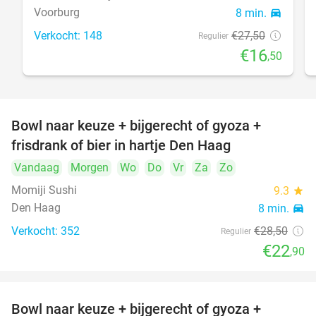
Voorburg
8 min.
directions_car
Verkocht: 148
€27
,50
Regulier
€16
,50
Bowl naar keuze + bijgerecht of gyoza +
20%
frisdrank of bier in hartje Den Haag
Vandaag
Morgen
Wo
Do
Vr
Za
Zo
Momiji Sushi
9.3
star
Den Haag
8 min.
directions_car
Verkocht: 352
€28
,50
Regulier
€22
,90
Bowl naar keuze + bijgerecht of gyoza +
20%