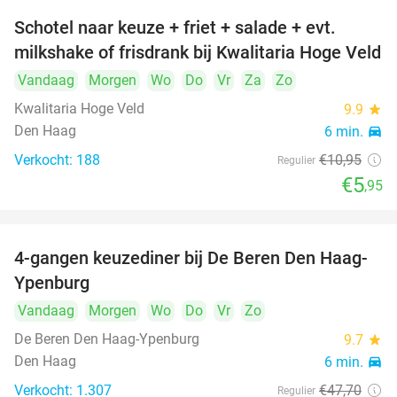
Schotel naar keuze + friet + salade + evt.
46%
milkshake of frisdrank bij Kwalitaria Hoge Veld
Vandaag
Morgen
Wo
Do
Vr
Za
Zo
Kwalitaria Hoge Veld
9.9
star
Den Haag
6 min.
directions_car
Verkocht: 188
€10
,95
Regulier
€5
,95
4-gangen keuzediner bij De Beren Den Haag-
46%
Ypenburg
Vandaag
Morgen
Wo
Do
Vr
Zo
De Beren Den Haag-Ypenburg
9.7
star
Den Haag
6 min.
directions_car
Verkocht: 1.307
€47
,70
Regulier