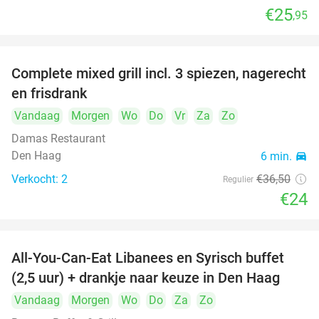
€25
,95
food
food
food
Complete mixed grill incl. 3 spiezen, nagerecht
34%
en frisdrank
food
Vandaag
Morgen
Wo
Do
Vr
Za
Zo
food
Damas Restaurant
Den Haag
6 min.
directions_car
Verkocht: 2
€36
,50
Regulier
€24
All-You-Can-Eat Libanees en Syrisch buffet
31%
(2,5 uur) + drankje naar keuze in Den Haag
Vandaag
Morgen
Wo
Do
Za
Zo
food
food