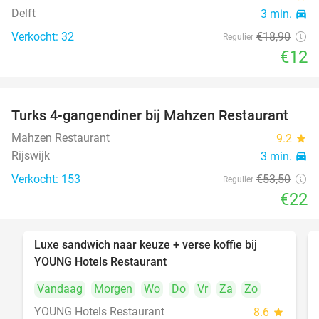
Delft
3 min.
directions_car
Verkocht: 32
€18
,90
Regulier
€12
Turks 4-gangendiner bij Mahzen Restaurant
59%
Mahzen Restaurant
9.2
star
Rijswijk
3 min.
directions_car
Verkocht: 153
€53
,50
Regulier
€22
Luxe sandwich naar keuze + verse koffie bij
50%
YOUNG Hotels Restaurant
Vandaag
Morgen
Wo
Do
Vr
Za
Zo
YOUNG Hotels Restaurant
8.6
star