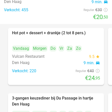
Den Haag
9 min.
directions_car
Verkocht: 455
€30
Regulier
€20
,50
Hot pot + dessert + drankje (2 tot 8 pers.)
38%
Vandaag
Morgen
Do
Vr
Za
Zo
Vulcan Restaurant
9.5
star
Den Haag
9 min.
directions_car
Verkocht: 220
€40
Regulier
€24
,95
3-gangen keuzediner bij Du Passage in hartje
47%
Den Haag