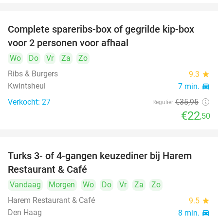
Complete spareribs-box of gegrilde kip-box
37%
voor 2 personen voor afhaal
Wo
Do
Vr
Za
Zo
Ribs & Burgers
9.3
star
Kwintsheul
7 min.
directions_car
Verkocht: 27
€35
,95
Regulier
€22
,50
Turks 3- of 4-gangen keuzediner bij Harem
45%
Restaurant & Café
Vandaag
Morgen
Wo
Do
Vr
Za
Zo
Harem Restaurant & Café
9.5
star
Den Haag
8 min.
directions_car