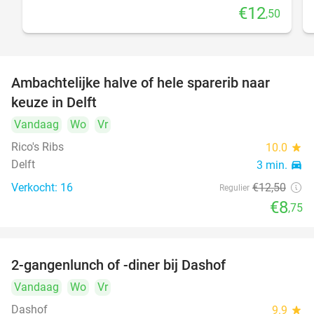
€12
,50
Ambachtelijke halve of hele sparerib naar
30%
keuze in Delft
Vandaag
Wo
Vr
Rico's Ribs
10.0
star
Delft
3 min.
directions_car
Verkocht: 16
€12
,50
Regulier
€8
,75
2-gangenlunch of -diner bij Dashof
37%
Vandaag
Wo
Vr
Dashof
9.9
star