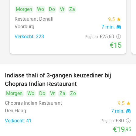
Morgen
Wo
Do
Vr
Za
Restaurant Donati
food
9.5
star
Voorburg
7 min.
directions_car
Verkocht: 223
€25
,60
Regulier
€15
Indiase thali of 3-gangen keuzediner bij
34%
Chopras Indian Restaurant
food
Morgen
Wo
Do
Vr
Za
Zo
Chopras Indian Restaurant
9.5
star
Den Haag
7 min.
directions_car
Verkocht: 41
€30
Regulier
€19
,95