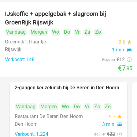
IJskoffie + appelgebak + slagroom bij
34%
GroenRijk Rijswijk
Vandaag
Morgen
Wo
Do
Vr
Za
Zo
Groenrijk 't Haantje
9.6
star
Rijswijk
1 min.
directions_car
Verkocht: 148
€12
Regulier
€7
,95
2-gangen keuzelunch bij De Beren in Den Hoorn
43%
Vandaag
Morgen
Wo
Do
Vr
Za
Zo
Restaurant De Beren Den Hoorn
9.7
star
Den Hoorn
3 min.
directions_car
Verkocht: 1.224
€22
Regulier