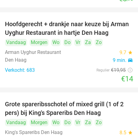
Hoofdgerecht + drankje naar keuze bij Arman
30%
Uyghur Restaurant in hartje Den Haag
Vandaag
Morgen
Wo
Do
Vr
Za
Zo
Arman Uyghur Restaurant
9.7
star
Den Haag
9 min.
directions_car
Verkocht: 683
€19
,95
Regulier
€14
Grote spareribsschotel of mixed grill (1 of 2
32%
pers) bij King's Spareribs Den Haag
Vandaag
Morgen
Wo
Do
Vr
Za
Zo
King's Spareribs Den Haag
8.5
star