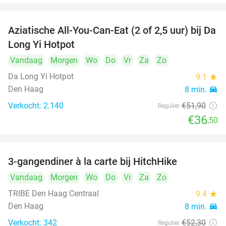
Aziatische All-You-Can-Eat (2 of 2,5 uur) bij Da
30%
Long Yi Hotpot
Vandaag
Morgen
Wo
Do
Vr
Za
Zo
Da Long Yi Hotpot
9.1
star
Den Haag
8 min.
directions_car
Verkocht: 2.140
€51
,90
Regulier
€36
,50
3-gangendiner à la carte bij HitchHike
24%
Vandaag
Morgen
Wo
Do
Vr
Za
Zo
TRIBE Den Haag Centraal
9.4
star
Den Haag
8 min.
directions_car
Verkocht: 342
€52
,30
Regulier