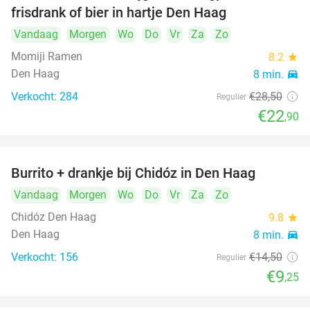
frisdrank of bier in hartje Den Haag
Vandaag
Morgen
Wo
Do
Vr
Za
Zo
Momiji Ramen
8.2
star
Den Haag
8 min.
directions_car
Verkocht: 284
€28
,50
Regulier
€22
,90
Burrito + drankje bij Chidóz in Den Haag
36%
Vandaag
Morgen
Wo
Do
Vr
Za
Zo
Chidóz Den Haag
9.8
star
Den Haag
8 min.
directions_car
Verkocht: 156
€14
,50
Regulier
€9
,25