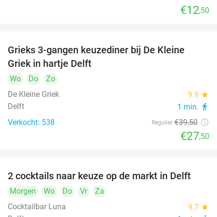
€12
,50
Grieks 3-gangen keuzediner bij De Kleine
30%
Griek in hartje Delft
Wo
Do
Zo
De Kleine Griek
9.9
star
Delft
1 min.
directions_walk
Verkocht: 538
€39
,50
Regulier
€27
,50
2 cocktails naar keuze op de markt in Delft
50%
Morgen
Wo
Do
Vr
Za
Cocktailbar Luna
9.7
star