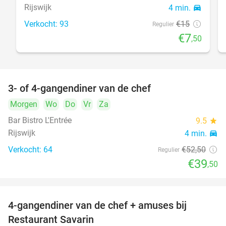
Rijswijk
4 min.
directions_car
Verkocht: 93
€15
Regulier
€7
,50
3- of 4-gangendiner van de chef
25%
Morgen
Wo
Do
Vr
Za
Bar Bistro L'Entrée
9.5
star
Rijswijk
4 min.
directions_car
Verkocht: 64
€52
,50
Regulier
€39
,50
4-gangendiner van de chef + amuses bij
20%
Restaurant Savarin