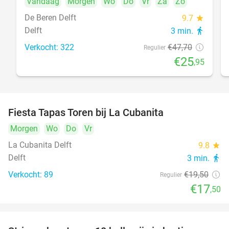
Vandaag
Morgen
Wo
Do
Vr
Za
Zo
De Beren Delft
9.7
star
Delft
3 min.
directions_walk
Verkocht: 322
€47
,70
Regulier
€25
,95
Fiesta Tapas Toren bij La Cubanita
10%
Morgen
Wo
Do
Vr
La Cubanita Delft
9.8
star
Delft
3 min.
directions_walk
Verkocht: 89
€19
,50
Regulier
€17
,50