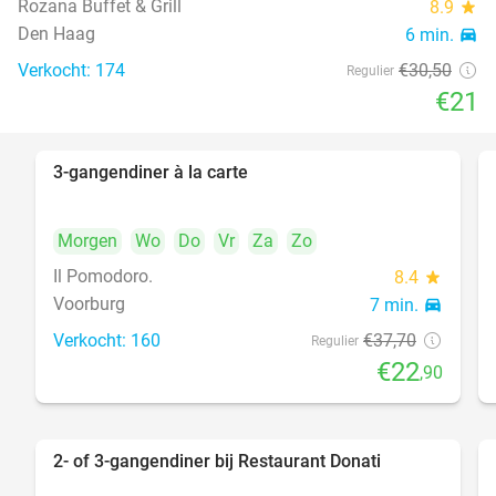
Rozana Buffet & Grill
8.9
star
food
Den Haag
6 min.
directions_car
Verkocht: 174
€30
,50
Regulier
€21
3-gangendiner à la carte
39%
Morgen
Wo
Do
Vr
Za
Zo
Il Pomodoro.
8.4
star
Voorburg
7 min.
directions_car
Verkocht: 160
€37
,70
Regulier
€22
,90
2- of 3-gangendiner bij Restaurant Donati
41%