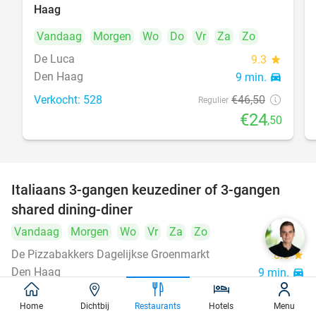
Haag
Vandaag
Morgen
Wo
Do
Vr
Za
Zo
De Luca
9.3
star
Den Haag
9 min.
directions_car
Verkocht: 528
€46
,50
Regulier
€24
,50
Italiaans 3-gangen keuzediner of 3-gangen
50%
shared dining-diner
Vandaag
Morgen
Wo
Vr
Za
Zo
De Pizzabakkers Dagelijkse Groenmarkt
8.5
star
Den Haag
9 min.
directions_car
Verkocht: 760
€39
,95
Regulier
Home
Dichtbij
Restaurants
Hotels
Menu
€19
,95