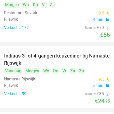
Morgen
Wo
Do
Vr
Za
Restaurant Savarin
9.5
star
Rijswijk
4 min.
directions_car
Verkocht: 172
€70
Regulier
€56
Indiaas 3- of 4-gangen keuzediner bij Namaste
29%
Rijswijk
Vandaag
Morgen
Wo
Do
Vr
Za
Zo
Namaste Rijswijk
9.5
star
Rijswijk
5 min.
directions_car
Verkocht: 99
€35
Regulier
€24
,95