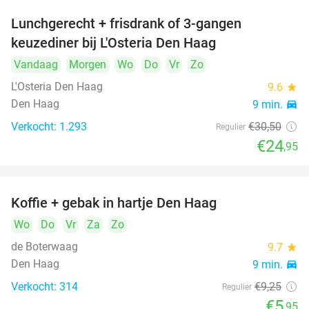
Lunchgerecht + frisdrank of 3-gangen
18%
keuzediner bij L'Osteria Den Haag
Vandaag
Morgen
Wo
Do
Vr
Zo
L'Osteria Den Haag
9.6
star
Den Haag
9 min.
directions_car
Verkocht: 1.293
€30
,50
Regulier
€24
,95
Koffie + gebak in hartje Den Haag
36%
Wo
Do
Vr
Za
Zo
de Boterwaag
9.7
star
Den Haag
9 min.
directions_car
Verkocht: 314
€9
,25
Regulier
€5
,95