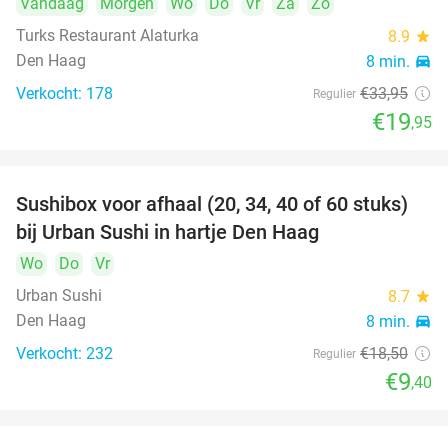
Vandaag
Morgen
Wo
Do
Vr
Za
Zo
Turks Restaurant Alaturka
8.9
star
Den Haag
8 min.
directions_car
Verkocht: 178
€33
,95
Regulier
€19
,95
Sushibox voor afhaal (20, 34, 40 of 60 stuks)
49%
bij Urban Sushi in hartje Den Haag
Wo
Do
Vr
Urban Sushi
8.7
star
Den Haag
8 min.
directions_car
Verkocht: 232
€18
,50
Regulier
€9
,40