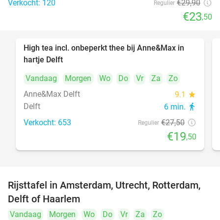
Verkocht: 120
€29
,90
Regulier
€23
,50
High tea incl. onbeperkt thee bij Anne&Max in
29%
hartje Delft
Vandaag
Morgen
Wo
Do
Vr
Za
Zo
Anne&Max Delft
9.1
star
Delft
6 min.
directions_walk
Verkocht: 653
€27
,50
Regulier
€19
,50
Rijsttafel in Amsterdam, Utrecht, Rotterdam,
19%
Delft of Haarlem
Vandaag
Morgen
Wo
Do
Vr
Za
Zo