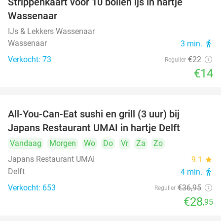
Strippenkaart voor 10 bollen ijs in hartje
36%
Wassenaar
IJs & Lekkers Wassenaar
Wassenaar
3 min.
directions_walk
Verkocht: 73
€22
Regulier
€14
All-You-Can-Eat sushi en grill (3 uur) bij
22%
Japans Restaurant UMAI in hartje Delft
Vandaag
Morgen
Wo
Do
Vr
Za
Zo
Japans Restaurant UMAI
9.1
star
Delft
4 min.
directions_walk
Verkocht: 653
€36
,95
Regulier
€28
,95