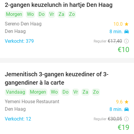
2-gangen keuzelunch in hartje Den Haag
43%
Morgen
Wo
Do
Vr
Za
Zo
Sereno Den Haag
10.0
star
Den Haag
8 min.
directions_car
Verkocht: 379
€17
,40
Regulier
€10
Jemenitisch 3-gangen keuzediner of 3-
37%
gangendiner à la carte
Vandaag
Morgen
Wo
Do
Vr
Za
Zo
Yemeni House Restaurant
9.6
star
Den Haag
8 min.
directions_car
Verkocht: 12
€30
,05
Regulier
€19