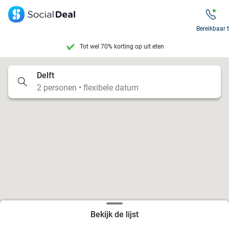
Tot wel 70% korting op uit eten
Bereikbaar 
7 dagen per week beschikbaar
10+ miljoen leden
Delft
2 personen • flexibele datum
9,4
op basis van
206.441 reviews
Tot wel 70% korting op uit eten
7 dagen per week beschikbaar
10+ miljoen leden
Bekijk de lijst