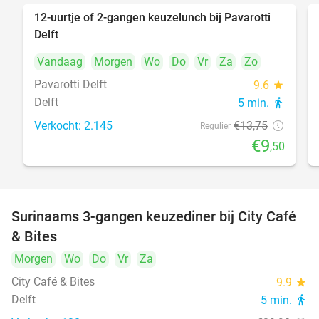
12-uurtje of 2-gangen keuzelunch bij Pavarotti
31%
Delft
Vandaag
Morgen
Wo
Do
Vr
Za
Zo
Pavarotti Delft
9.6
star
Delft
5 min.
directions_walk
Verkocht: 2.145
€13
,75
Regulier
€9
,50
Surinaams 3-gangen keuzediner bij City Café
21%
& Bites
Morgen
Wo
Do
Vr
Za
City Café & Bites
9.9
star
Delft
5 min.
directions_walk