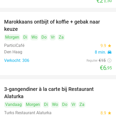
€21
,50
Marokkaans ontbijt of koffie + gebak naar
54%
keuze
Morgen
Di
Wo
Do
Vr
Za
ParticiCafé
9.9
star
Den Haag
8 min.
directions_car
Verkocht: 306
€15
Regulier
€6
,95
3-gangendiner à la carte bij Restaurant
41%
Alaturka
Vandaag
Morgen
Di
Wo
Do
Vr
Za
Turks Restaurant Alaturka
8.9
star