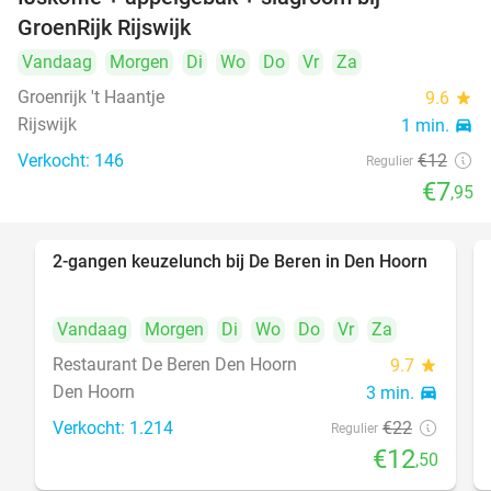
34%
GroenRijk Rijswijk
Vandaag
Morgen
Di
Wo
Do
Vr
Za
Groenrijk 't Haantje
9.6
star
Rijswijk
1 min.
directions_car
Verkocht: 146
€12
Regulier
€7
,95
2-gangen keuzelunch bij De Beren in Den Hoorn
43%
Vandaag
Morgen
Di
Wo
Do
Vr
Za
Restaurant De Beren Den Hoorn
9.7
star
Den Hoorn
3 min.
directions_car
Verkocht: 1.214
€22
Regulier
€12
,50