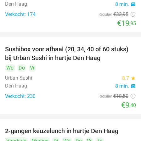
Den Haag
8 min.
directions_car
Verkocht: 174
€33
,95
Regulier
€19
,95
Sushibox voor afhaal (20, 34, 40 of 60 stuks)
49%
bij Urban Sushi in hartje Den Haag
Wo
Do
Vr
Urban Sushi
8.7
star
Den Haag
8 min.
directions_car
Verkocht: 230
€18
,50
Regulier
€9
,40
2-gangen keuzelunch in hartje Den Haag
43%
Vandaag
Morgen
Di
Wo
Do
Vr
Za