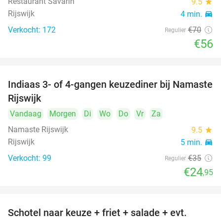
Restaurant Savarin
9.5
star
Rijswijk
4 min.
directions_car
Verkocht: 172
€70
Regulier
€56
Indiaas 3- of 4-gangen keuzediner bij Namaste
29%
Rijswijk
Vandaag
Morgen
Di
Wo
Do
Vr
Za
Namaste Rijswijk
9.5
star
Rijswijk
5 min.
directions_car
Verkocht: 99
€35
Regulier
€24
,95
Schotel naar keuze + friet + salade + evt.
46%