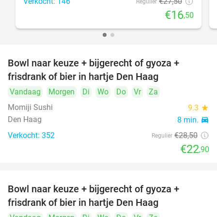
Verkocht: 146
€27
,50
Regulier
€16
,50
Bowl naar keuze + bijgerecht of gyoza +
20%
frisdrank of bier in hartje Den Haag
Vandaag
Morgen
Di
Wo
Do
Vr
Za
Momiji Sushi
9.3
star
Den Haag
8 min.
directions_car
Verkocht: 352
€28
,50
Regulier
€22
,90
Bowl naar keuze + bijgerecht of gyoza +
20%
frisdrank of bier in hartje Den Haag