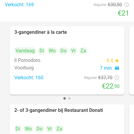
Verkocht: 169
€30
,50
Regulier
€21
3-gangendiner à la carte
39%
Vandaag
Di
Wo
Do
Vr
Za
Il Pomodoro.
8.4
star
Voorburg
7 min.
directions_car
Verkocht: 160
€37
,70
Regulier
€22
,90
2- of 3-gangendiner bij Restaurant Donati
41%
Di
Wo
Do
Vr
Za