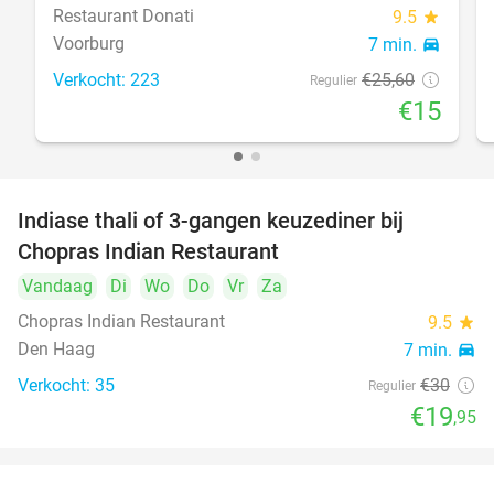
Restaurant Donati
9.5
star
Voorburg
7 min.
directions_car
Verkocht: 223
€25
,60
Regulier
€15
Indiase thali of 3-gangen keuzediner bij
34%
Chopras Indian Restaurant
Vandaag
Di
Wo
Do
Vr
Za
Chopras Indian Restaurant
9.5
star
Den Haag
7 min.
directions_car
Verkocht: 35
€30
Regulier
€19
,95