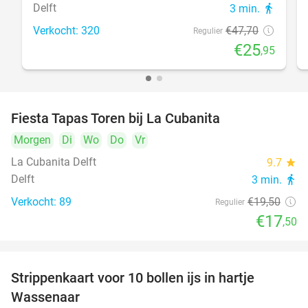
Delft
3 min.
directions_walk
Verkocht: 320
€47
,70
Regulier
€25
,95
Fiesta Tapas Toren bij La Cubanita
10%
Morgen
Di
Wo
Do
Vr
La Cubanita Delft
9.7
star
Delft
3 min.
directions_walk
Verkocht: 89
€19
,50
Regulier
€17
,50
Strippenkaart voor 10 bollen ijs in hartje
36%
Wassenaar