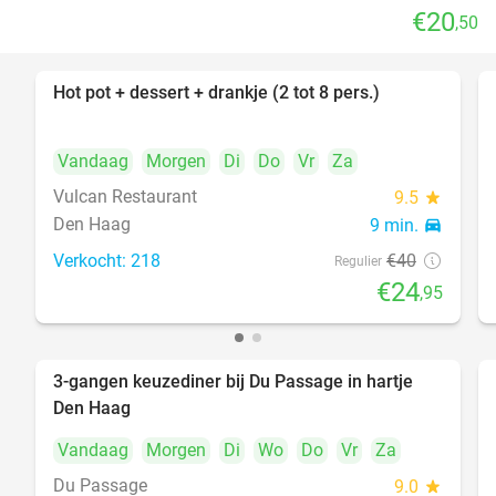
€20
,50
Hot pot + dessert + drankje (2 tot 8 pers.)
38%
Vandaag
Morgen
Di
Do
Vr
Za
Vulcan Restaurant
9.5
star
Den Haag
9 min.
directions_car
Verkocht: 218
€40
Regulier
€24
,95
3-gangen keuzediner bij Du Passage in hartje
47%
Den Haag
Vandaag
Morgen
Di
Wo
Do
Vr
Za
Du Passage
9.0
star