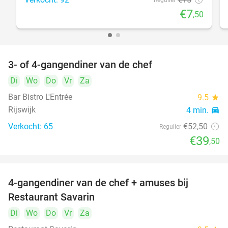
Regulier
€7
,50
3- of 4-gangendiner van de chef
25%
Di
Wo
Do
Vr
Za
Bar Bistro L'Entrée
9.5
star
Rijswijk
4 min.
directions_car
Verkocht: 65
€52
,50
Regulier
€39
,50
4-gangendiner van de chef + amuses bij
20%
Restaurant Savarin
Di
Wo
Do
Vr
Za