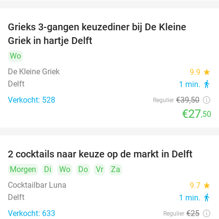
Grieks 3-gangen keuzediner bij De Kleine
30%
Griek in hartje Delft
Wo
De Kleine Griek
9.9
star
Delft
1 min.
directions_walk
Verkocht: 528
€39
,50
Regulier
€27
,50
2 cocktails naar keuze op de markt in Delft
50%
Morgen
Di
Wo
Do
Vr
Za
Cocktailbar Luna
9.7
star
Delft
1 min.
directions_walk
Verkocht: 633
€25
Regulier