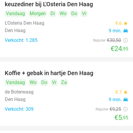
keuzediner bij L'Osteria Den Haag
Vandaag
Morgen
Di
Wo
Do
Vr
L'Osteria Den Haag
9.6
star
Den Haag
9 min.
directions_car
Verkocht: 1.285
€30
,50
Regulier
€24
,95
Koffie + gebak in hartje Den Haag
36%
Vandaag
Wo
Do
Vr
Za
de Boterwaag
9.7
star
Den Haag
9 min.
directions_car
Verkocht: 309
€9
,25
Regulier
€5
,95