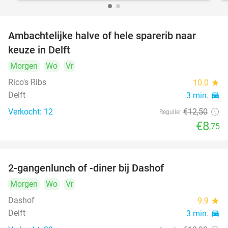
Ambachtelijke halve of hele sparerib naar
30%
keuze in Delft
Morgen
Wo
Vr
Rico's Ribs
10.0
star
Delft
3 min.
directions_car
Verkocht: 12
€12
,50
Regulier
€8
,75
2-gangenlunch of -diner bij Dashof
37%
Morgen
Wo
Vr
Dashof
9.9
star
Delft
3 min.
directions_car