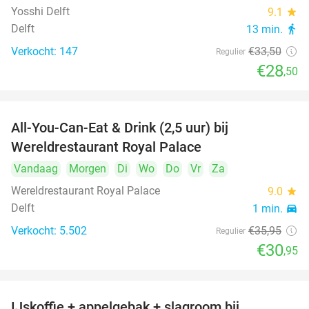
Yosshi Delft
9.1
star
Delft
13 min.
directions_walk
Verkocht: 147
€33
,50
Regulier
€28
,50
All-You-Can-Eat & Drink (2,5 uur) bij
14%
Wereldrestaurant Royal Palace
Vandaag
Morgen
Di
Wo
Do
Vr
Za
Wereldrestaurant Royal Palace
9.0
star
Delft
1 min.
directions_car
Verkocht: 5.502
€35
,95
Regulier
€30
,95
IJskoffie + appelgebak + slagroom bij