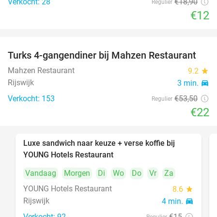
Verkocht: 28
€18
,90
Regulier
€12
Turks 4-gangendiner bij Mahzen Restaurant
59%
Mahzen Restaurant
9.2
star
Rijswijk
3 min.
directions_car
Verkocht: 153
€53
,50
Regulier
€22
Luxe sandwich naar keuze + verse koffie bij
50%
YOUNG Hotels Restaurant
Vandaag
Morgen
Di
Wo
Do
Vr
Za
YOUNG Hotels Restaurant
8.6
star
Rijswijk
4 min.
directions_car
Verkocht: 92
€15