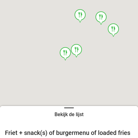
food
food
food
food
food
Bekijk de lijst
Friet + snack(s) of burgermenu of loaded fries
39%
food
food