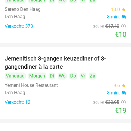
Sereno Den Haag
10.0
star
Den Haag
8 min.
directions_car
Verkocht: 373
€17
,40
Regulier
€10
Jemenitisch 3-gangen keuzediner of 3-
37%
gangendiner à la carte
Vandaag
Morgen
Di
Wo
Do
Vr
Za
Yemeni House Restaurant
9.6
star
Den Haag
8 min.
directions_car
Verkocht: 12
€30
,05
Regulier
€19