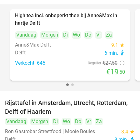
High tea incl. onbeperkt thee bij Anne&Max in
29%
hartje Delft
Vandaag
Morgen
Di
Wo
Do
Vr
Za
Anne&Max Delft
9.1
star
Delft
6 min.
directions_walk
Verkocht: 645
€27
,50
Regulier
€19
,50
Rijsttafel in Amsterdam, Utrecht, Rotterdam,
19%
Delft of Haarlem
Vandaag
Morgen
Di
Wo
Do
Vr
Za
Ron Gastrobar Streetfood | Mooie Boules
8.4
star
Delft
8 min.
directions_walk