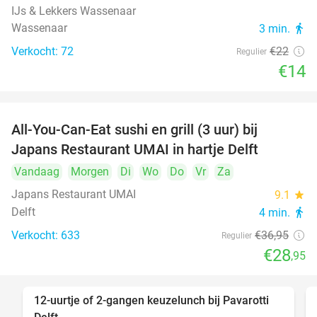
IJs & Lekkers Wassenaar
Wassenaar
3 min.
directions_walk
Verkocht: 72
€22
Regulier
€14
All-You-Can-Eat sushi en grill (3 uur) bij
22%
Japans Restaurant UMAI in hartje Delft
Vandaag
Morgen
Di
Wo
Do
Vr
Za
Japans Restaurant UMAI
9.1
star
Delft
4 min.
directions_walk
Verkocht: 633
€36
,95
Regulier
€28
,95
12-uurtje of 2-gangen keuzelunch bij Pavarotti
31%