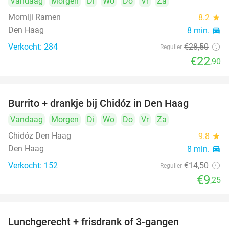
Vandaag
Morgen
Di
Wo
Do
Vr
Za
Momiji Ramen
8.2
star
Den Haag
8 min.
directions_car
Verkocht: 284
€28
,50
Regulier
€22
,90
Burrito + drankje bij Chidóz in Den Haag
36%
Vandaag
Morgen
Di
Wo
Do
Vr
Za
Chidóz Den Haag
9.8
star
Den Haag
8 min.
directions_car
Verkocht: 152
€14
,50
Regulier
€9
,25
Lunchgerecht + frisdrank of 3-gangen
18%