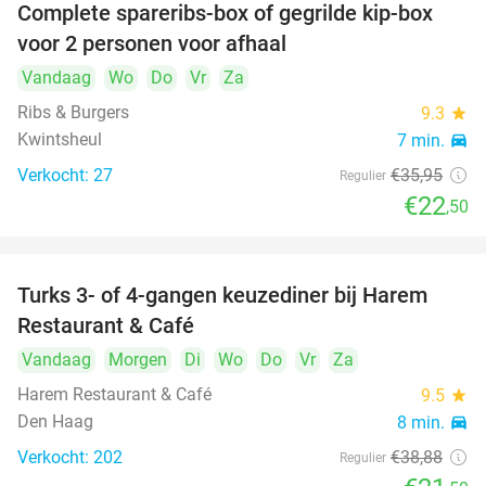
Complete spareribs-box of gegrilde kip-box
37%
voor 2 personen voor afhaal
Vandaag
Wo
Do
Vr
Za
Ribs & Burgers
9.3
star
Kwintsheul
7 min.
directions_car
Verkocht: 27
€35
,95
Regulier
€22
,50
Turks 3- of 4-gangen keuzediner bij Harem
45%
Restaurant & Café
Vandaag
Morgen
Di
Wo
Do
Vr
Za
Harem Restaurant & Café
9.5
star
Den Haag
8 min.
directions_car
Verkocht: 202
€38
,88
Regulier