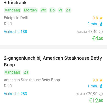
+ frisdrank
food
Vandaag
Morgen
Wo
Do
Vr
Za
Frietplein Delft
9.8
star
Delft
0 min.
directions_walk
Verkocht: 188
€7
,40
Regulier
€4
,50
2-gangenlunch bij American Steakhouse Betty
40%
Boop
Vandaag
Za
American Steakhouse Betty Boop
9.8
star
Delft
1 min.
directions_walk
Verkocht: 283
€20
,90
Regulier
€12
,50