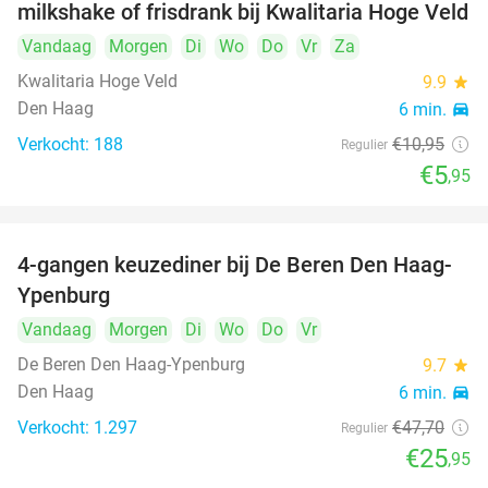
milkshake of frisdrank bij Kwalitaria Hoge Veld
Vandaag
Morgen
Di
Wo
Do
Vr
Za
Kwalitaria Hoge Veld
9.9
star
Den Haag
6 min.
directions_car
Verkocht: 188
€10
,95
Regulier
€5
,95
4-gangen keuzediner bij De Beren Den Haag-
46%
Ypenburg
Vandaag
Morgen
Di
Wo
Do
Vr
De Beren Den Haag-Ypenburg
9.7
star
Den Haag
6 min.
directions_car
Verkocht: 1.297
€47
,70
Regulier
€25
,95