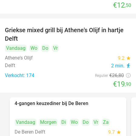
€12
,50
Griekse mixed grill bij Athene's Olijf in hartje
26%
Delft
Vandaag
Wo
Do
Vr
Athene's Olijf
9.2
star
Delft
2 min.
directions_walk
Verkocht: 174
€26
,80
Regulier
€19
,90
4-gangen keuzediner bij De Beren
46%
Vandaag
Morgen
Di
Wo
Do
Vr
Za
De Beren Delft
9.7
star