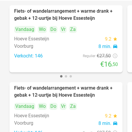
Fiets- of wandelarrangement + warme drank +
40%
gebak + 12-uurtje bij Hoeve Essesteijn
Vandaag
Wo
Do
Vr
Za
Hoeve Essesteijn
9.2
star
Voorburg
8 min.
directions_car
Verkocht: 146
€27
,50
Regulier
€16
,50
Fiets- of wandelarrangement + warme drank +
40%
gebak + 12-uurtje bij Hoeve Essesteijn
Vandaag
Wo
Do
Vr
Za
Hoeve Essesteijn
9.2
star
Voorburg
8 min.
directions_car