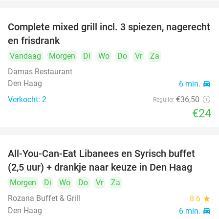
Complete mixed grill incl. 3 spiezen, nagerecht
34%
en frisdrank
Vandaag
Morgen
Di
Wo
Do
Vr
Za
Damas Restaurant
Den Haag
6 min.
directions_car
Verkocht: 2
€36
,50
Regulier
€24
All-You-Can-Eat Libanees en Syrisch buffet
31%
(2,5 uur) + drankje naar keuze in Den Haag
Morgen
Di
Wo
Do
Vr
Za
Rozana Buffet & Grill
8.6
star
Den Haag
6 min.
directions_car