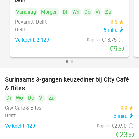
Delft
Vandaag
Morgen
Di
Wo
Do
Vr
Za
Pavarotti Delft
9.6
star
Delft
5 min.
directions_walk
Verkocht: 2.129
€13
,75
Regulier
€9
,50
Surinaams 3-gangen keuzediner bij City Café
21%
& Bites
Di
Wo
Do
Vr
Za
City Café & Bites
9.9
star
Delft
5 min.
directions_walk
Verkocht: 120
€29
,90
Regulier
€23
,50