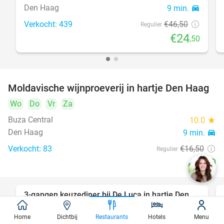
Den Haag
9 min.
directions_car
Verkocht: 439
€46
,50
Regulier
€24
,50
Moldavische wijnproeverij in hartje Den Haag
39%
Wo
Do
Vr
Za
Buza Central
10.0
star
Den Haag
9 min.
directions_car
Verkocht: 83
€16
,50
Regulier
€10
3-gangen keuzediner bij De Luca in hartje Den
47%
Haag
Home
Dichtbij
Restaurants
Hotels
Menu