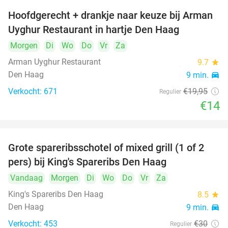
Hoofdgerecht + drankje naar keuze bij Arman
30%
Uyghur Restaurant in hartje Den Haag
Morgen
Di
Wo
Do
Vr
Za
Arman Uyghur Restaurant
9.7
star
Den Haag
9 min.
directions_car
Verkocht: 671
€19
,95
Regulier
€14
Grote spareribsschotel of mixed grill (1 of 2
32%
pers) bij King's Spareribs Den Haag
Vandaag
Morgen
Di
Wo
Do
Vr
Za
King's Spareribs Den Haag
8.5
star
Den Haag
9 min.
directions_car
Verkocht: 453
€30
Regulier