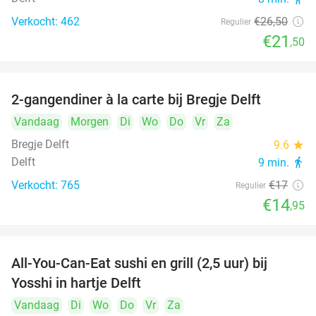
Verkocht: 462
€26
,50
Regulier
€21
,50
2-gangendiner à la carte bij Bregje Delft
12%
Vandaag
Morgen
Di
Wo
Do
Vr
Za
Bregje Delft
9.6
star
Delft
9 min.
directions_walk
Verkocht: 765
€17
Regulier
€14
,95
All-You-Can-Eat sushi en grill (2,5 uur) bij
15%
Yosshi in hartje Delft
Vandaag
Di
Wo
Do
Vr
Za