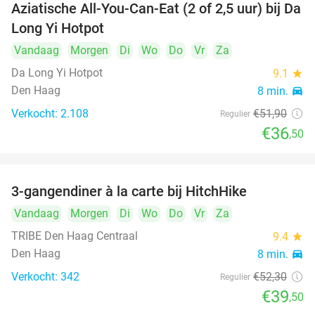
Aziatische All-You-Can-Eat (2 of 2,5 uur) bij Da
30%
Long Yi Hotpot
Vandaag
Morgen
Di
Wo
Do
Vr
Za
Da Long Yi Hotpot
9.1
star
Den Haag
8 min.
directions_car
Verkocht: 2.108
€51
,90
Regulier
€36
,50
3-gangendiner à la carte bij HitchHike
24%
Vandaag
Morgen
Di
Wo
Do
Vr
Za
TRIBE Den Haag Centraal
9.4
star
Den Haag
8 min.
directions_car
Verkocht: 342
€52
,30
Regulier
€39
,50