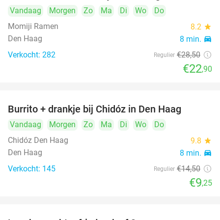
Vandaag
Morgen
Zo
Ma
Di
Wo
Do
Momiji Ramen
8.2
star
Den Haag
8 min.
directions_car
Verkocht: 282
€28
,50
Regulier
€22
,90
Burrito + drankje bij Chidóz in Den Haag
36%
Vandaag
Morgen
Zo
Ma
Di
Wo
Do
Chidóz Den Haag
9.8
star
Den Haag
8 min.
directions_car
Verkocht: 145
€14
,50
Regulier
€9
,25