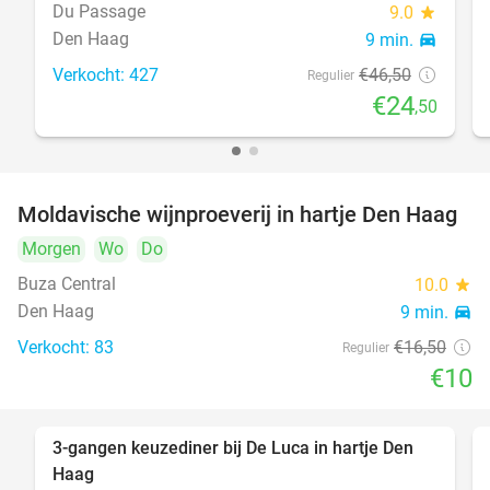
Du Passage
9.0
star
Den Haag
9 min.
directions_car
Verkocht: 427
€46
,50
Regulier
€24
,50
Moldavische wijnproeverij in hartje Den Haag
39%
Morgen
Wo
Do
Buza Central
10.0
star
Den Haag
9 min.
directions_car
Verkocht: 83
€16
,50
Regulier
€10
3-gangen keuzediner bij De Luca in hartje Den
47%
Haag