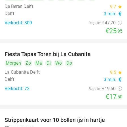
De Beren Delft
9.7
star
Delft
3 min.
directions_walk
Verkocht: 309
€47
,70
Regulier
€25
,95
Fiesta Tapas Toren bij La Cubanita
10%
Morgen
Zo
Ma
Di
Wo
Do
La Cubanita Delft
9.5
star
Delft
3 min.
directions_walk
Verkocht: 72
€19
,50
Regulier
€17
,50
Strippenkaart voor 10 bollen ijs in hartje
36%