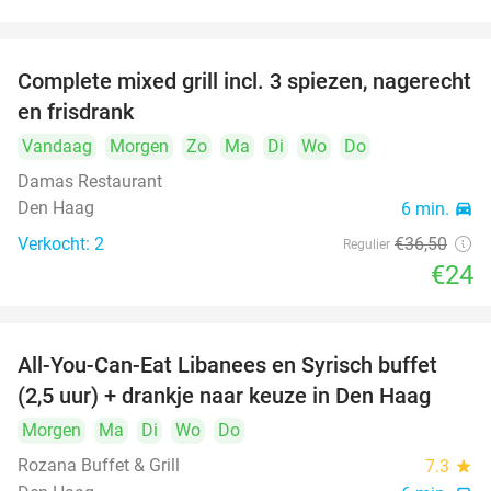
food
food
Complete mixed grill incl. 3 spiezen, nagerecht
34%
food
en frisdrank
Vandaag
Morgen
Zo
Ma
Di
Wo
Do
food
Damas Restaurant
food
Den Haag
6 min.
directions_car
Verkocht: 2
€36
,50
Regulier
€24
All-You-Can-Eat Libanees en Syrisch buffet
31%
(2,5 uur) + drankje naar keuze in Den Haag
Morgen
Ma
Di
Wo
Do
Rozana Buffet & Grill
7.3
star
food
food