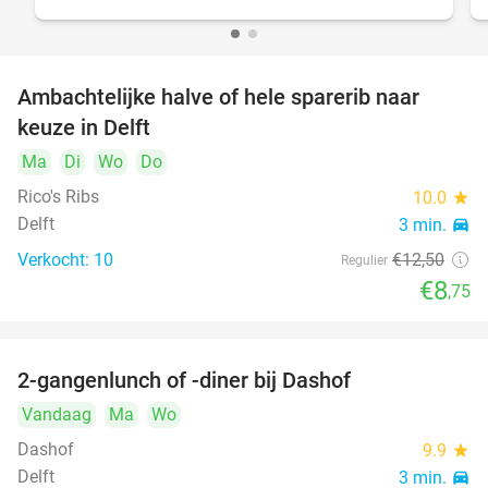
Ambachtelijke halve of hele sparerib naar
30%
keuze in Delft
Ma
Di
Wo
Do
Rico's Ribs
10.0
star
Delft
3 min.
directions_car
Verkocht: 10
€12
,50
Regulier
€8
,75
2-gangenlunch of -diner bij Dashof
37%
Vandaag
Ma
Wo
Dashof
9.9
star
Delft
3 min.
directions_car