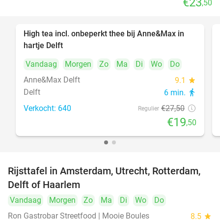
€23
,50
High tea incl. onbeperkt thee bij Anne&Max in
29%
hartje Delft
Vandaag
Morgen
Zo
Ma
Di
Wo
Do
Anne&Max Delft
9.1
star
Delft
6 min.
directions_walk
Verkocht: 640
€27
,50
Regulier
€19
,50
Rijsttafel in Amsterdam, Utrecht, Rotterdam,
19%
Delft of Haarlem
Vandaag
Morgen
Zo
Ma
Di
Wo
Do
Ron Gastrobar Streetfood | Mooie Boules
8.5
star