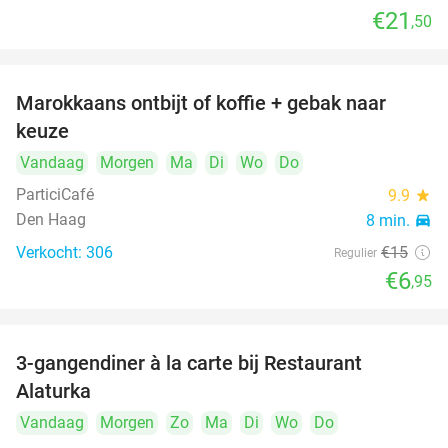
€21
,50
Marokkaans ontbijt of koffie + gebak naar
54%
keuze
Vandaag
Morgen
Ma
Di
Wo
Do
ParticiCafé
9.9
star
Den Haag
8 min.
directions_car
Verkocht: 306
€15
Regulier
€6
,95
food
food
3-gangendiner à la carte bij Restaurant
41%
Alaturka
Vandaag
Morgen
Zo
Ma
Di
Wo
Do