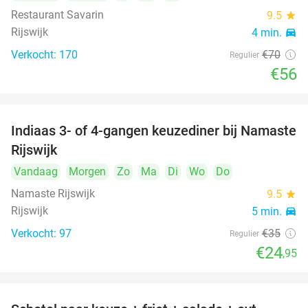
Restaurant Savarin
9.5
star
Rijswijk
4 min.
directions_car
Verkocht: 170
€70
Regulier
€56
Indiaas 3- of 4-gangen keuzediner bij Namaste
29%
Rijswijk
Vandaag
Morgen
Zo
Ma
Di
Wo
Do
Namaste Rijswijk
9.5
star
Rijswijk
5 min.
directions_car
Verkocht: 97
€35
Regulier
€24
,95