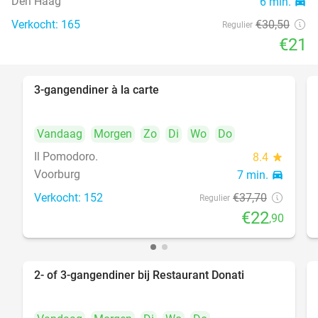
Den Haag
6 min.
directions_car
food
Verkocht: 165
€30
,50
Regulier
€21
3-gangendiner à la carte
39%
Vandaag
Morgen
Zo
Di
Wo
Do
Il Pomodoro.
8.4
star
Voorburg
7 min.
directions_car
Verkocht: 152
€37
,70
Regulier
€22
,90
2- of 3-gangendiner bij Restaurant Donati
41%