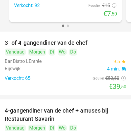
Verkocht: 92
€15
Regulier
€7
,50
3- of 4-gangendiner van de chef
25%
Vandaag
Morgen
Di
Wo
Do
Bar Bistro L'Entrée
9.5
star
Rijswijk
4 min.
directions_car
Verkocht: 65
€52
,50
Regulier
€39
,50
4-gangendiner van de chef + amuses bij
20%
Restaurant Savarin
Vandaag
Morgen
Di
Wo
Do