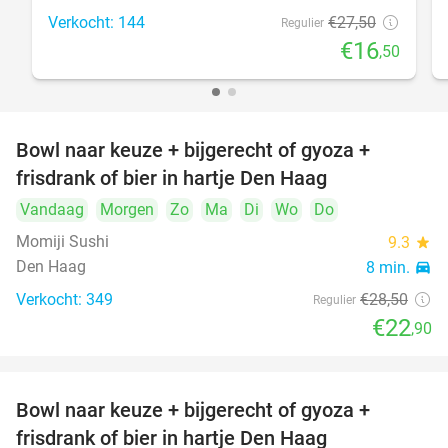
Verkocht: 144
€27
,50
Regulier
€16
,50
Bowl naar keuze + bijgerecht of gyoza +
20%
frisdrank of bier in hartje Den Haag
Vandaag
Morgen
Zo
Ma
Di
Wo
Do
Momiji Sushi
9.3
star
Den Haag
8 min.
directions_car
Verkocht: 349
€28
,50
Regulier
€22
,90
Bowl naar keuze + bijgerecht of gyoza +
20%
frisdrank of bier in hartje Den Haag