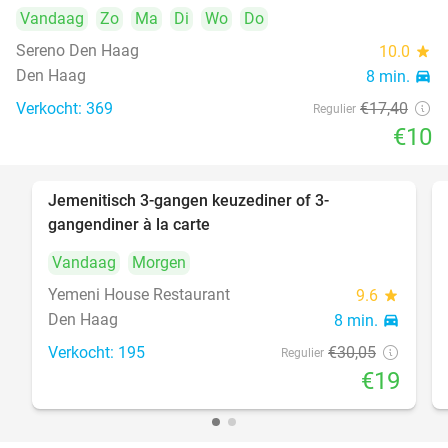
Vandaag
Zo
Ma
Di
Wo
Do
Sereno Den Haag
10.0
star
Den Haag
8 min.
directions_car
Verkocht: 369
€17
,40
Regulier
€10
Jemenitisch 3-gangen keuzediner of 3-
37%
gangendiner à la carte
Vandaag
Morgen
Yemeni House Restaurant
9.6
star
Den Haag
8 min.
directions_car
Verkocht: 195
€30
,05
Regulier
€19