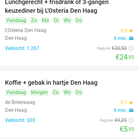
Lunchgerecht + frisdrank of 3-gangen
18%
keuzediner bij L'Osteria Den Haag
Vandaag
Zo
Ma
Di
Wo
Do
L'Osteria Den Haag
9.6
star
Den Haag
9 min.
directions_car
Verkocht: 1.267
€30
,50
Regulier
€24
,95
Koffie + gebak in hartje Den Haag
36%
Vandaag
Morgen
Zo
Wo
Do
de Boterwaag
9.7
star
Den Haag
9 min.
directions_car
Verkocht: 303
€9
,25
Regulier
€5
,95