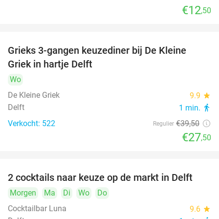
€12
,50
Grieks 3-gangen keuzediner bij De Kleine
30%
Griek in hartje Delft
Wo
De Kleine Griek
9.9
star
Delft
1 min.
directions_walk
Verkocht: 522
€39
,50
Regulier
€27
,50
2 cocktails naar keuze op de markt in Delft
50%
Morgen
Ma
Di
Wo
Do
Cocktailbar Luna
9.6
star