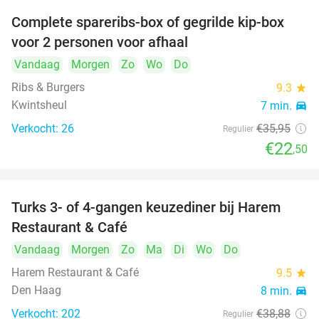
Complete spareribs-box of gegrilde kip-box
37%
voor 2 personen voor afhaal
Vandaag
Morgen
Zo
Wo
Do
Ribs & Burgers
9.3
star
Kwintsheul
7 min.
directions_car
Verkocht: 26
€35
,95
Regulier
€22
,50
Turks 3- of 4-gangen keuzediner bij Harem
45%
Restaurant & Café
Vandaag
Morgen
Zo
Ma
Di
Wo
Do
Harem Restaurant & Café
9.5
star
Den Haag
8 min.
directions_car
Verkocht: 202
€38
,88
Regulier