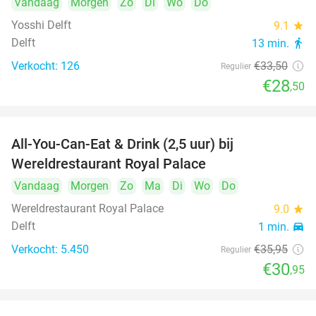
Vandaag
Morgen
Zo
Di
Wo
Do
Yosshi Delft
9.1
star
Delft
13 min.
directions_walk
Verkocht: 126
€33
,50
Regulier
€28
,50
All-You-Can-Eat & Drink (2,5 uur) bij
14%
Wereldrestaurant Royal Palace
Vandaag
Morgen
Zo
Ma
Di
Wo
Do
Wereldrestaurant Royal Palace
9.0
star
Delft
1 min.
directions_car
Verkocht: 5.450
€35
,95
Regulier
€30
,95