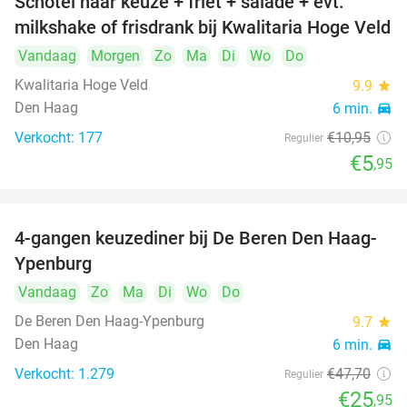
Schotel naar keuze + friet + salade + evt.
46%
milkshake of frisdrank bij Kwalitaria Hoge Veld
Vandaag
Morgen
Zo
Ma
Di
Wo
Do
Kwalitaria Hoge Veld
9.9
star
Den Haag
6 min.
directions_car
Verkocht: 177
€10
,95
Regulier
€5
,95
4-gangen keuzediner bij De Beren Den Haag-
46%
Ypenburg
Vandaag
Zo
Ma
Di
Wo
Do
De Beren Den Haag-Ypenburg
9.7
star
Den Haag
6 min.
directions_car
Verkocht: 1.279
€47
,70
Regulier
€25
,95