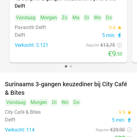
31%
Delft
Vandaag
Morgen
Zo
Ma
Di
Wo
Do
Pavarotti Delft
9.6
star
Delft
5 min.
directions_walk
Verkocht: 2.121
€13
,75
Regulier
€9
,50
Surinaams 3-gangen keuzediner bij City Café
21%
& Bites
Vandaag
Morgen
Di
Wo
Do
City Café & Bites
9.9
star
Delft
5 min.
directions_walk
Verkocht: 114
€29
,90
Regulier