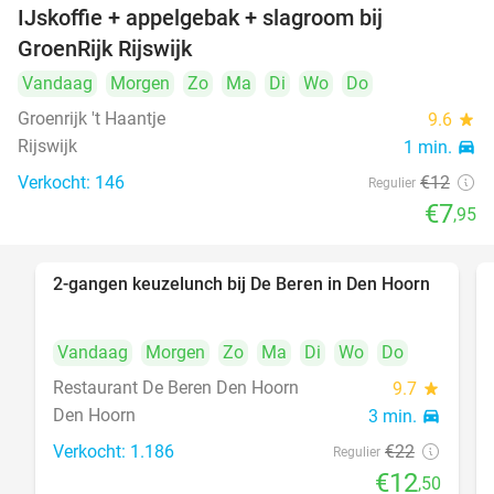
IJskoffie + appelgebak + slagroom bij
34%
GroenRijk Rijswijk
Vandaag
Morgen
Zo
Ma
Di
Wo
Do
Groenrijk 't Haantje
9.6
star
Rijswijk
1 min.
directions_car
Verkocht: 146
€12
Regulier
€7
,95
2-gangen keuzelunch bij De Beren in Den Hoorn
43%
Vandaag
Morgen
Zo
Ma
Di
Wo
Do
Restaurant De Beren Den Hoorn
9.7
star
Den Hoorn
3 min.
directions_car
Verkocht: 1.186
€22
Regulier
€12
,50