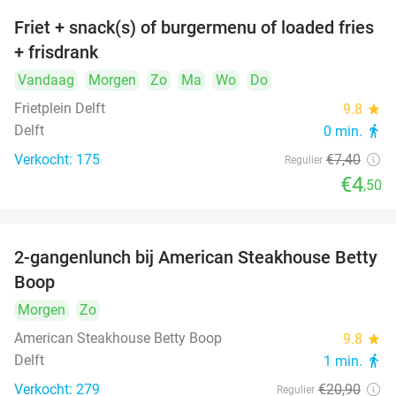
Friet + snack(s) of burgermenu of loaded fries
39%
+ frisdrank
Vandaag
Morgen
Zo
Ma
Wo
Do
Frietplein Delft
9.8
star
Delft
0 min.
directions_walk
Verkocht: 175
€7
,40
Regulier
€4
,50
2-gangenlunch bij American Steakhouse Betty
40%
Boop
Morgen
Zo
American Steakhouse Betty Boop
9.8
star
Delft
1 min.
directions_walk
Verkocht: 279
€20
,90
Regulier