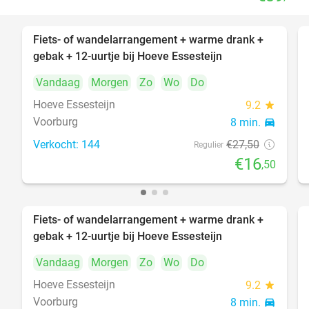
Fiets- of wandelarrangement + warme drank +
40%
gebak + 12-uurtje bij Hoeve Essesteijn
Vandaag
Morgen
Zo
Wo
Do
Hoeve Essesteijn
9.2
star
Voorburg
8 min.
directions_car
Verkocht: 144
€27
,50
Regulier
€16
,50
Fiets- of wandelarrangement + warme drank +
40%
gebak + 12-uurtje bij Hoeve Essesteijn
Vandaag
Morgen
Zo
Wo
Do
Hoeve Essesteijn
9.2
star
Voorburg
8 min.
directions_car