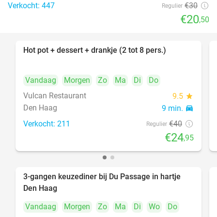
Verkocht: 447
€30
Regulier
€20
,50
Hot pot + dessert + drankje (2 tot 8 pers.)
38%
Vandaag
Morgen
Zo
Ma
Di
Do
Vulcan Restaurant
9.5
star
Den Haag
9 min.
directions_car
Verkocht: 211
€40
Regulier
€24
,95
3-gangen keuzediner bij Du Passage in hartje
47%
Den Haag
Vandaag
Morgen
Zo
Ma
Di
Wo
Do