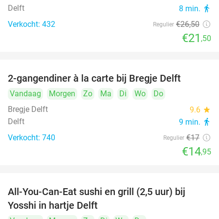
Delft
8 min.
directions_walk
Verkocht: 432
€26
,50
Regulier
€21
,50
2-gangendiner à la carte bij Bregje Delft
12%
Vandaag
Morgen
Zo
Ma
Di
Wo
Do
Bregje Delft
9.6
star
Delft
9 min.
directions_walk
Verkocht: 740
€17
Regulier
€14
,95
All-You-Can-Eat sushi en grill (2,5 uur) bij
15%
Yosshi in hartje Delft