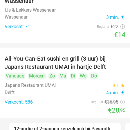
Wassenaar
IJs & Lekkers Wassenaar
Wassenaar
3 min.
directions_walk
Verkocht: 71
€22
Regulier
€14
All-You-Can-Eat sushi en grill (3 uur) bij
22%
Japans Restaurant UMAI in hartje Delft
Vandaag
Morgen
Zo
Ma
Di
Wo
Do
Japans Restaurant UMAI
9.1
star
Delft
4 min.
directions_walk
Verkocht: 586
€36
,95
Regulier
€28
,95
12-uurtje of 2-gangen keuzelunch bij Pavarotti