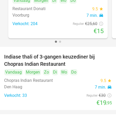
Vandaag
Morgen
Di
Wo
Do
Restaurant Donati
9.5
star
Voorburg
7 min.
directions_car
food
Verkocht: 204
€25
,60
Regulier
€15
Indiase thali of 3-gangen keuzediner bij
34%
Chopras Indian Restaurant
Vandaag
Morgen
Zo
Di
Wo
Do
food
Chopras Indian Restaurant
9.5
star
Den Haag
7 min.
directions_car
Verkocht: 33
€30
Regulier
€19
,95