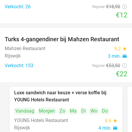
Verkocht: 26
€18
,90
Regulier
€12
Turks 4-gangendiner bij Mahzen Restaurant
59%
Mahzen Restaurant
9.2
star
Rijswijk
3 min.
directions_car
Verkocht: 153
€53
,50
Regulier
€22
Luxe sandwich naar keuze + verse koffie bij
50%
YOUNG Hotels Restaurant
Vandaag
Morgen
Zo
Ma
Di
Wo
Do
YOUNG Hotels Restaurant
8.6
star
Rijswijk
4 min.
directions_car