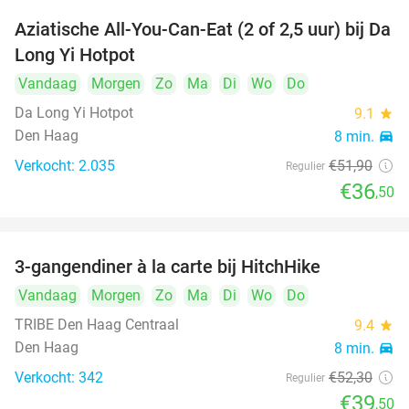
Aziatische All-You-Can-Eat (2 of 2,5 uur) bij Da
30%
Long Yi Hotpot
Vandaag
Morgen
Zo
Ma
Di
Wo
Do
Da Long Yi Hotpot
9.1
star
Den Haag
8 min.
directions_car
Verkocht: 2.035
€51
,90
Regulier
€36
,50
3-gangendiner à la carte bij HitchHike
24%
Vandaag
Morgen
Zo
Ma
Di
Wo
Do
TRIBE Den Haag Centraal
9.4
star
Den Haag
8 min.
directions_car
Verkocht: 342
€52
,30
Regulier
€39
,50