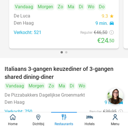
Vandaag
Morgen
Zo
Ma
Di
Wo
Do
De Luca
9.3
star
Den Haag
9 min.
directions_car
Verkocht: 521
€46
,50
Regulier
€24
,50
Italiaans 3-gangen keuzediner of 3-gangen
50%
shared dining-diner
Vandaag
Morgen
Zo
Ma
Di
Wo
De Pizzabakkers Dagelijkse Groenmarkt
8.6
star
Den Haag
9 min.
directions_car
Verkocht: 750
€39
,95
Regulier
€19
,95
Home
Dichtbij
Restaurants
Hotels
Menu