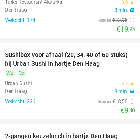
Turks Restaurant Alaturka
8.9
star
Den Haag
8 min.
directions_car
Verkocht: 174
€33
,95
Regulier
€19
,95
Sushibox voor afhaal (20, 34, 40 of 60 stuks)
49%
bij Urban Sushi in hartje Den Haag
Wo
Do
Urban Sushi
8.7
star
Den Haag
8 min.
directions_car
Verkocht: 226
€18
,50
Regulier
€9
,40
2-gangen keuzelunch in hartje Den Haag
43%