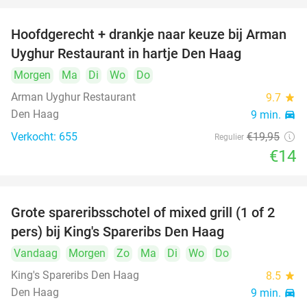
Hoofdgerecht + drankje naar keuze bij Arman
30%
Uyghur Restaurant in hartje Den Haag
Morgen
Ma
Di
Wo
Do
Arman Uyghur Restaurant
9.7
star
Den Haag
9 min.
directions_car
Verkocht: 655
€19
,95
Regulier
€14
Grote spareribsschotel of mixed grill (1 of 2
32%
pers) bij King's Spareribs Den Haag
Vandaag
Morgen
Zo
Ma
Di
Wo
Do
King's Spareribs Den Haag
8.5
star
Den Haag
9 min.
directions_car