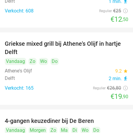
Delft
1 min.
directions_walk
Verkocht: 608
€25
Regulier
€12
,50
Griekse mixed grill bij Athene's Olijf in hartje
26%
Delft
Vandaag
Zo
Wo
Do
Athene's Olijf
9.2
star
Delft
2 min.
directions_walk
Verkocht: 165
€26
,80
Regulier
€19
,90
4-gangen keuzediner bij De Beren
46%
Vandaag
Morgen
Zo
Ma
Di
Wo
Do