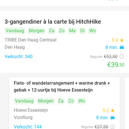
3-gangendiner à la carte bij HitchHike
24%
Vandaag
Morgen
Za
Zo
Ma
Di
Wo
TRIBE Den Haag Centraal
9.4
star
Den Haag
8 min.
directions_car
Verkocht: 340
€52
,30
Regulier
€39
,50
Fiets- of wandelarrangement + warme drank +
40%
gebak + 12-uurtje bij Hoeve Essesteijn
Vandaag
Morgen
Za
Zo
Wo
Hoeve Essesteijn
9.2
star
Voorburg
8 min.
directions_car
Verkocht: 144
€27
,50
Regulier