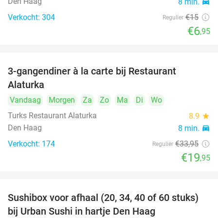
Den Haag
8 min.
directions_car
Verkocht: 304
€15
Regulier
€6
,95
3-gangendiner à la carte bij Restaurant
41%
Alaturka
Vandaag
Morgen
Za
Zo
Ma
Di
Wo
Turks Restaurant Alaturka
8.9
star
Den Haag
8 min.
directions_car
Verkocht: 174
€33
,95
Regulier
€19
,95
Sushibox voor afhaal (20, 34, 40 of 60 stuks)
49%
bij Urban Sushi in hartje Den Haag