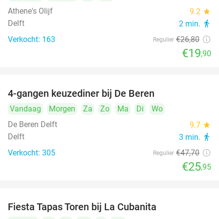
Athene's Olijf
9.2
star
Delft
2 min.
directions_walk
Verkocht: 163
€26
,80
Regulier
€19
,90
4-gangen keuzediner bij De Beren
46%
Vandaag
Morgen
Za
Zo
Ma
Di
Wo
De Beren Delft
9.7
star
Delft
3 min.
directions_walk
Verkocht: 305
€47
,70
Regulier
€25
,95
Fiesta Tapas Toren bij La Cubanita
10%