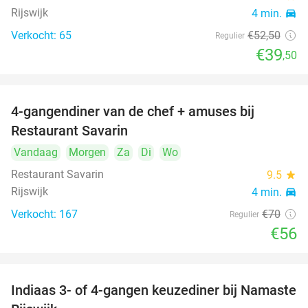
Rijswijk
4 min.
directions_car
Verkocht: 65
€52
,50
Regulier
€39
,50
4-gangendiner van de chef + amuses bij
20%
Restaurant Savarin
Vandaag
Morgen
Za
Di
Wo
Restaurant Savarin
9.5
star
Rijswijk
4 min.
directions_car
Verkocht: 167
€70
Regulier
€56
Indiaas 3- of 4-gangen keuzediner bij Namaste
29%