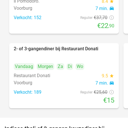
Il Pomodoro.
8.4
star
Voorburg
7 min.
directions_car
Verkocht: 152
€37
,70
food
Regulier
€22
,90
2- of 3-gangendiner bij Restaurant Donati
41%
Vandaag
Morgen
Za
Di
Wo
Restaurant Donati
9.5
star
Voorburg
7 min.
directions_car
food
Verkocht: 189
€25
,60
Regulier
€15