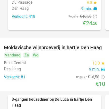
Du Passage
9.0
star
Den Haag
9 min.
directions_car
Verkocht: 418
€46
,50
Regulier
€24
,50
Moldavische wijnproeverij in hartje Den Haag
39%
Vandaag
Za
Wo
Buza Central
10.0
star
Den Haag
9 min.
directions_car
Verkocht: 81
€16
,50
Regulier
€10
3-gangen keuzediner bij De Luca in hartje Den
47%
Haag