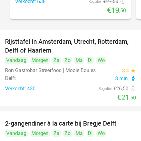
Verkocht: 638
€27
,50
Regulier
€19
,50
Rijsttafel in Amsterdam, Utrecht, Rotterdam,
19%
Delft of Haarlem
Vandaag
Morgen
Za
Zo
Ma
Di
Wo
Ron Gastrobar Streetfood | Mooie Boules
8.4
star
Delft
8 min.
directions_walk
Verkocht: 430
€26
,50
Regulier
€21
,50
2-gangendiner à la carte bij Bregje Delft
12%
Vandaag
Morgen
Za
Zo
Ma
Di
Wo