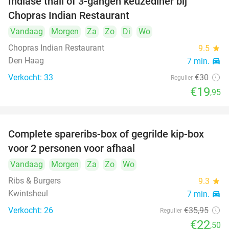
Indiase thali of 3-gangen keuzediner bij
34%
Chopras Indian Restaurant
Vandaag
Morgen
Za
Zo
Di
Wo
Chopras Indian Restaurant
9.5
star
Den Haag
7 min.
directions_car
Verkocht: 33
€30
Regulier
€19
,95
Complete spareribs-box of gegrilde kip-box
37%
voor 2 personen voor afhaal
Vandaag
Morgen
Za
Zo
Wo
Ribs & Burgers
9.3
star
Kwintsheul
7 min.
directions_car
Verkocht: 26
€35
,95
Regulier
€22
,50