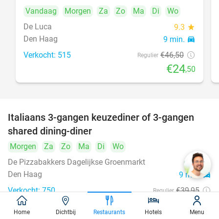
Vandaag
Morgen
Za
Zo
Ma
Di
Wo
De Luca
9.3
star
Den Haag
9 min.
directions_car
Verkocht: 515
€46
,50
Regulier
€24
,50
Italiaans 3-gangen keuzediner of 3-gangen
50%
shared dining-diner
Morgen
Za
Zo
Ma
Di
Wo
De Pizzabakkers Dagelijkse Groenmarkt
8.6
star
Den Haag
9 min.
directions_car
Verkocht: 750
€39
,95
Regulier
€19
,95
Home
Dichtbij
Restaurants
Hotels
Menu