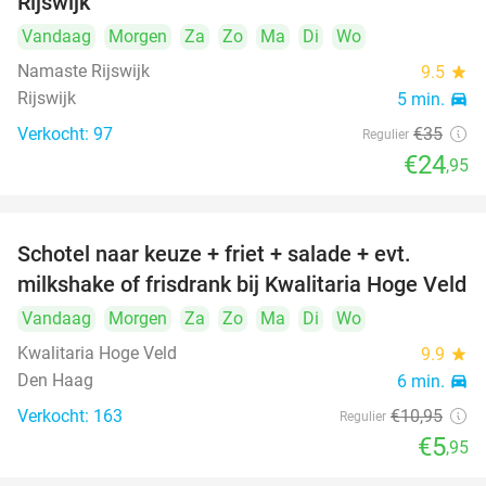
Rijswijk
Vandaag
Morgen
Za
Zo
Ma
Di
Wo
Namaste Rijswijk
9.5
star
Rijswijk
5 min.
directions_car
Verkocht: 97
€35
Regulier
€24
,95
Schotel naar keuze + friet + salade + evt.
46%
milkshake of frisdrank bij Kwalitaria Hoge Veld
Vandaag
Morgen
Za
Zo
Ma
Di
Wo
Kwalitaria Hoge Veld
9.9
star
Den Haag
6 min.
directions_car
Verkocht: 163
€10
,95
Regulier
€5
,95