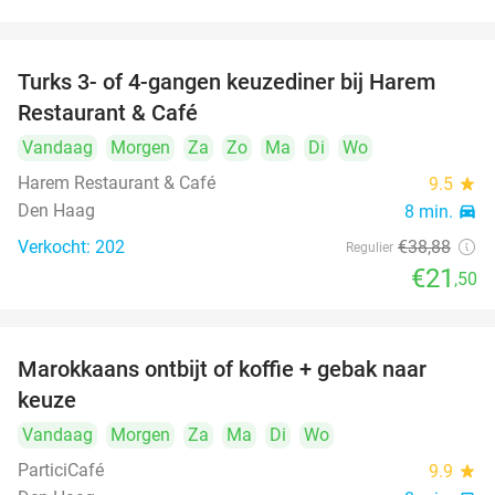
Turks 3- of 4-gangen keuzediner bij Harem
45%
Restaurant & Café
Vandaag
Morgen
Za
Zo
Ma
Di
Wo
Harem Restaurant & Café
9.5
star
Den Haag
8 min.
directions_car
Verkocht: 202
€38
,88
Regulier
€21
,50
food
food
Marokkaans ontbijt of koffie + gebak naar
54%
keuze
Vandaag
Morgen
Za
Ma
Di
Wo
ParticiCafé
9.9
star