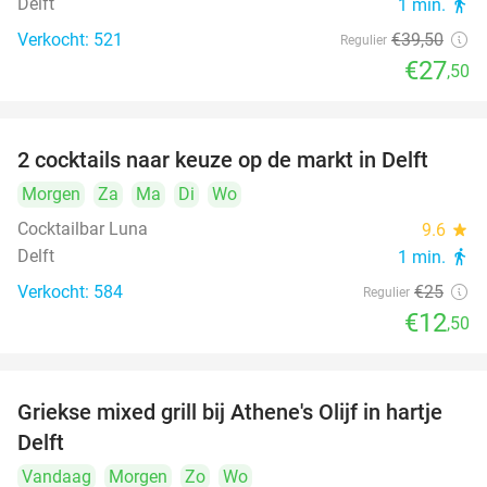
Delft
1 min.
directions_walk
Verkocht: 521
€39
,50
Regulier
€27
,50
2 cocktails naar keuze op de markt in Delft
50%
Morgen
Za
Ma
Di
Wo
Cocktailbar Luna
9.6
star
Delft
1 min.
directions_walk
Verkocht: 584
€25
Regulier
€12
,50
Griekse mixed grill bij Athene's Olijf in hartje
26%
Delft
Vandaag
Morgen
Zo
Wo