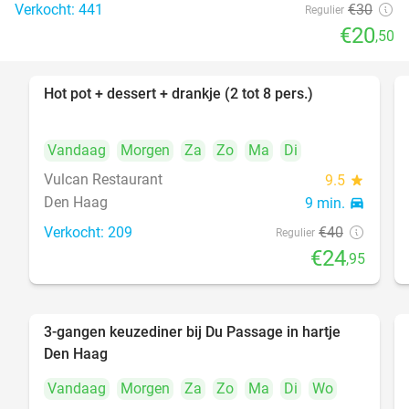
Verkocht: 441
€30
Regulier
€20
,50
Hot pot + dessert + drankje (2 tot 8 pers.)
38%
Vandaag
Morgen
Za
Zo
Ma
Di
Vulcan Restaurant
9.5
star
Den Haag
9 min.
directions_car
Verkocht: 209
€40
Regulier
€24
,95
3-gangen keuzediner bij Du Passage in hartje
47%
Den Haag
Vandaag
Morgen
Za
Zo
Ma
Di
Wo