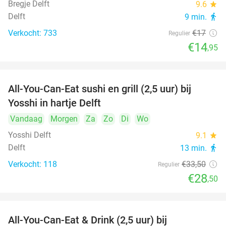
Bregje Delft
9.6
star
Delft
9 min.
directions_walk
Verkocht: 733
€17
Regulier
€14
,95
All-You-Can-Eat sushi en grill (2,5 uur) bij
15%
Yosshi in hartje Delft
Vandaag
Morgen
Za
Zo
Di
Wo
Yosshi Delft
9.1
star
Delft
13 min.
directions_walk
Verkocht: 118
€33
,50
Regulier
€28
,50
All-You-Can-Eat & Drink (2,5 uur) bij
14%