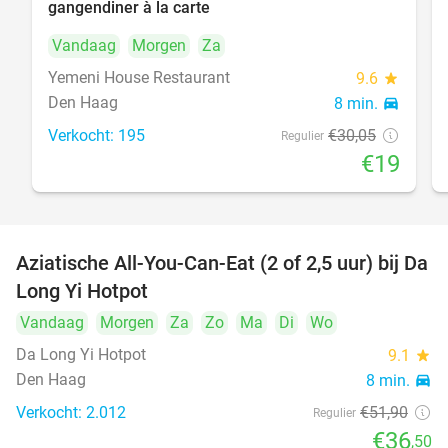
gangendiner à la carte
Vandaag
Morgen
Za
Yemeni House Restaurant
9.6
star
Den Haag
8 min.
directions_car
Verkocht: 195
€30
,05
Regulier
€19
Aziatische All-You-Can-Eat (2 of 2,5 uur) bij Da
30%
Long Yi Hotpot
Vandaag
Morgen
Za
Zo
Ma
Di
Wo
Da Long Yi Hotpot
9.1
star
Den Haag
8 min.
directions_car
Verkocht: 2.012
€51
,90
Regulier
€36
,50