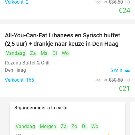
Verkocht: 2
€36
,50
Regulier
food
€24
All-You-Can-Eat Libanees en Syrisch buffet
31%
(2,5 uur) + drankje naar keuze in Den Haag
Vandaag
Za
Ma
Di
Wo
Rozana Buffet & Grill
Den Haag
6 min.
directions_car
Verkocht: 165
€30
,50
Regulier
€21
3-gangendiner à la carte
39%
Vandaag
Morgen
Za
Zo
Di
Wo