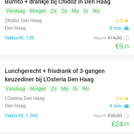
Burrito + drankje bij Chidóz in Den Haag
36%
Vandaag
Morgen
Za
Zo
Ma
Di
Wo
Chidóz Den Haag
9.8
star
Den Haag
8 min.
directions_car
Verkocht: 139
€14
,50
Regulier
€9
,25
Lunchgerecht + frisdrank of 3-gangen
18%
keuzediner bij L'Osteria Den Haag
Vandaag
Morgen
Zo
Ma
Di
Wo
L'Osteria Den Haag
9.6
star
Den Haag
9 min.
directions_car
Verkocht: 1.260
€30
,50
Regulier
€24
,95