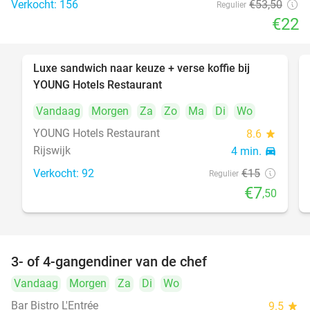
Verkocht: 156
€53
,50
Regulier
€22
Luxe sandwich naar keuze + verse koffie bij
50%
YOUNG Hotels Restaurant
Vandaag
Morgen
Za
Zo
Ma
Di
Wo
YOUNG Hotels Restaurant
8.6
star
Rijswijk
4 min.
directions_car
Verkocht: 92
€15
Regulier
€7
,50
3- of 4-gangendiner van de chef
25%
Vandaag
Morgen
Za
Di
Wo
Bar Bistro L'Entrée
9.5
star