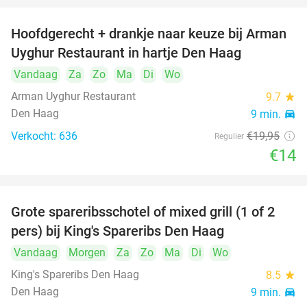
Hoofdgerecht + drankje naar keuze bij Arman
30%
Uyghur Restaurant in hartje Den Haag
Vandaag
Za
Zo
Ma
Di
Wo
Arman Uyghur Restaurant
9.7
star
Den Haag
9 min.
directions_car
Verkocht: 636
€19
,95
Regulier
€14
Grote spareribsschotel of mixed grill (1 of 2
32%
pers) bij King's Spareribs Den Haag
Vandaag
Morgen
Za
Zo
Ma
Di
Wo
King's Spareribs Den Haag
8.5
star
Den Haag
9 min.
directions_car