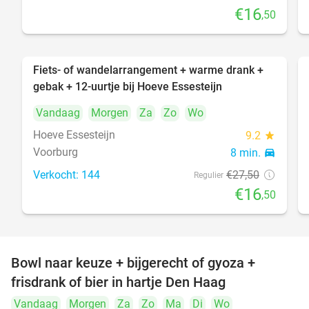
€16
,50
Fiets- of wandelarrangement + warme drank +
40%
gebak + 12-uurtje bij Hoeve Essesteijn
Vandaag
Morgen
Za
Zo
Wo
Hoeve Essesteijn
9.2
star
Voorburg
8 min.
directions_car
Verkocht: 144
€27
,50
Regulier
€16
,50
Bowl naar keuze + bijgerecht of gyoza +
20%
frisdrank of bier in hartje Den Haag
Vandaag
Morgen
Za
Zo
Ma
Di
Wo