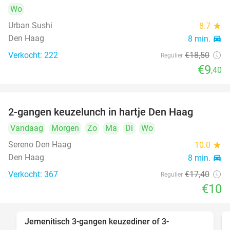
Wo
Urban Sushi
8.7
star
Den Haag
8 min.
directions_car
Verkocht: 222
€18
,50
Regulier
€9
,40
2-gangen keuzelunch in hartje Den Haag
43%
Vandaag
Morgen
Zo
Ma
Di
Wo
Sereno Den Haag
10.0
star
Den Haag
8 min.
directions_car
Verkocht: 367
€17
,40
Regulier
€10
Jemenitisch 3-gangen keuzediner of 3-
37%