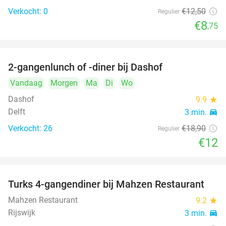
Verkocht: 0
€12
,50
Regulier
€8
,75
2-gangenlunch of -diner bij Dashof
37%
Vandaag
Morgen
Ma
Di
Wo
Dashof
9.9
star
Delft
3 min.
directions_car
Verkocht: 26
€18
,90
Regulier
€12
Turks 4-gangendiner bij Mahzen Restaurant
59%
Mahzen Restaurant
9.2
star
Rijswijk
3 min.
directions_car