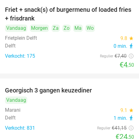
Friet + snack(s) of burgermenu of loaded fries
39%
+ frisdrank
Vandaag
Morgen
Za
Zo
Ma
Wo
Frietplein Delft
9.8
star
Delft
0 min.
directions_walk
Verkocht: 175
€7
,40
Regulier
€4
,50
Georgisch 3 gangen keuzediner
40%
Vandaag
Marani
9.1
star
Delft
1 min.
directions_walk
Verkocht: 831
€41
,15
Regulier
€24
,50