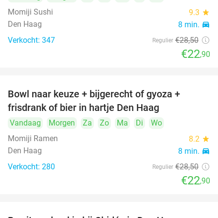
Momiji Sushi
9.3
star
Den Haag
8 min.
directions_car
Verkocht: 347
€28
,50
Regulier
€22
,90
Bowl naar keuze + bijgerecht of gyoza +
20%
frisdrank of bier in hartje Den Haag
Vandaag
Morgen
Za
Zo
Ma
Di
Wo
Momiji Ramen
8.2
star
Den Haag
8 min.
directions_car
Verkocht: 280
€28
,50
Regulier
€22
,90