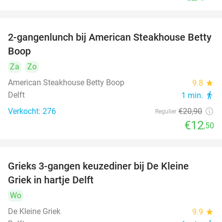
2-gangenlunch bij American Steakhouse Betty
40%
Boop
Za
Zo
American Steakhouse Betty Boop
9.8
star
Delft
1 min.
directions_walk
Verkocht: 276
€20
,90
Regulier
€12
,50
Grieks 3-gangen keuzediner bij De Kleine
30%
Griek in hartje Delft
Wo
De Kleine Griek
9.9
star