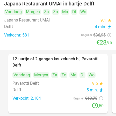
Japans Restaurant UMAI in hartje Delft
Vandaag
Morgen
Za
Zo
Ma
Di
Wo
Japans Restaurant UMAI
9.1
star
Delft
4 min.
directions_walk
Verkocht: 581
€36
,95
Regulier
€28
,95
12-uurtje of 2-gangen keuzelunch bij Pavarotti
31%
Delft
Vandaag
Morgen
Za
Zo
Ma
Di
Wo
Pavarotti Delft
9.6
star
Delft
5 min.
directions_walk
Verkocht: 2.104
€13
,75
Regulier
€9
,50