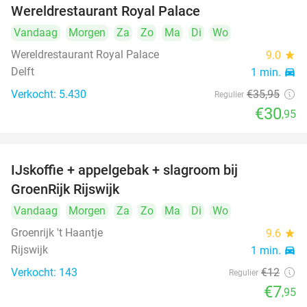
Wereldrestaurant Royal Palace
Vandaag
Morgen
Za
Zo
Ma
Di
Wo
Wereldrestaurant Royal Palace
9.0
star
Delft
1 min.
directions_car
Verkocht: 5.430
€35
,95
Regulier
€30
,95
IJskoffie + appelgebak + slagroom bij
34%
GroenRijk Rijswijk
Vandaag
Morgen
Za
Zo
Ma
Di
Wo
Groenrijk 't Haantje
9.6
star
Rijswijk
1 min.
directions_car
Verkocht: 143
€12
Regulier
€7
,95