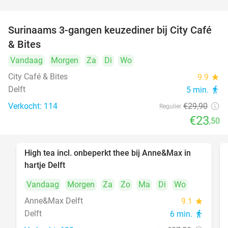
Surinaams 3-gangen keuzediner bij City Café
21%
& Bites
Vandaag
Morgen
Za
Di
Wo
City Café & Bites
9.9
star
Delft
5 min.
directions_walk
Verkocht: 114
€29
,90
Regulier
€23
,50
High tea incl. onbeperkt thee bij Anne&Max in
29%
hartje Delft
Vandaag
Morgen
Za
Zo
Ma
Di
Wo
Anne&Max Delft
9.1
star
Delft
6 min.
directions_walk