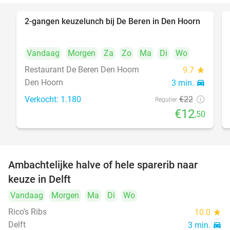
2-gangen keuzelunch bij De Beren in Den Hoorn
43%
Vandaag
Morgen
Za
Zo
Ma
Di
Wo
Restaurant De Beren Den Hoorn
9.7
star
Den Hoorn
3 min.
directions_car
Verkocht: 1.180
€22
Regulier
€12
,50
Ambachtelijke halve of hele sparerib naar
30%
NEW
keuze in Delft
TODAY
Vandaag
Morgen
Ma
Di
Wo
Rico's Ribs
10.0
star
Delft
3 min.
directions_car