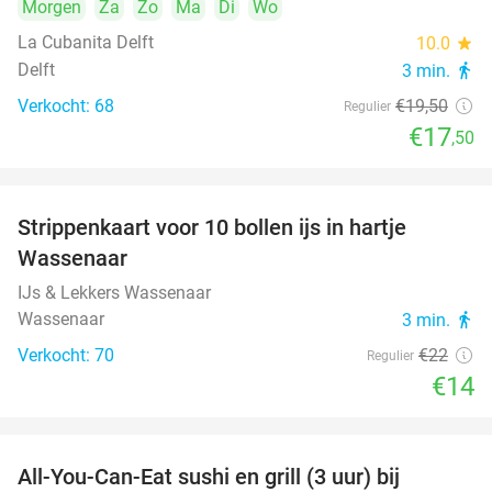
Morgen
Za
Zo
Ma
Di
Wo
La Cubanita Delft
10.0
star
Delft
3 min.
directions_walk
Verkocht: 68
€19
,50
Regulier
€17
,50
Strippenkaart voor 10 bollen ijs in hartje
36%
Wassenaar
IJs & Lekkers Wassenaar
Wassenaar
3 min.
directions_walk
Verkocht: 70
€22
Regulier
€14
All-You-Can-Eat sushi en grill (3 uur) bij
22%