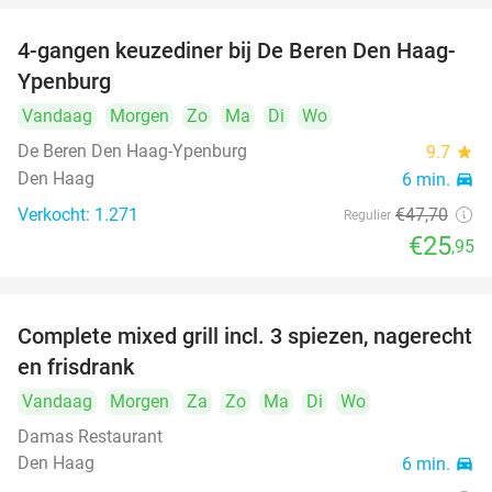
4-gangen keuzediner bij De Beren Den Haag-
46%
food
food
Ypenburg
food
Vandaag
Morgen
Zo
Ma
Di
Wo
De Beren Den Haag-Ypenburg
9.7
star
food
food
Den Haag
6 min.
directions_car
food
Verkocht: 1.271
€47
,70
Regulier
€25
,95
Complete mixed grill incl. 3 spiezen, nagerecht
34%
en frisdrank
Vandaag
Morgen
Za
Zo
Ma
Di
Wo
Damas Restaurant
Den Haag
6 min.
directions_car
food
food